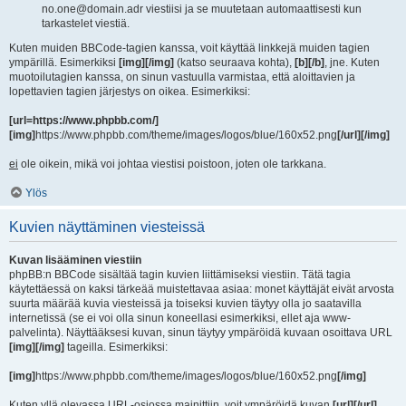
no.one@domain.adr viestiisi ja se muutetaan automaattisesti kun
tarkastelet viestiä.
Kuten muiden BBCode-tagien kanssa, voit käyttää linkkejä muiden tagien
ympärillä. Esimerkiksi
[img][/img]
(katso seuraava kohta),
[b][/b]
, jne. Kuten
muotoilutagien kanssa, on sinun vastuulla varmistaa, että aloittavien ja
lopettavien tagien järjestys on oikea. Esimerkiksi:
[url=https://www.phpbb.com/]
[img]
https://www.phpbb.com/theme/images/logos/blue/160x52.png
[/url][/img]
ei
ole oikein, mikä voi johtaa viestisi poistoon, joten ole tarkkana.
Ylös
Kuvien näyttäminen viesteissä
Kuvan lisääminen viestiin
phpBB:n BBCode sisältää tagin kuvien liittämiseksi viestiin. Tätä tagia
käytettäessä on kaksi tärkeää muistettavaa asiaa: monet käyttäjät eivät arvosta
suurta määrää kuvia viesteissä ja toiseksi kuvien täytyy olla jo saatavilla
internetissä (se ei voi olla sinun koneellasi esimerkiksi, ellet aja www-
palvelinta). Näyttääksesi kuvan, sinun täytyy ympäröidä kuvaan osoittava URL
[img][/img]
tageilla. Esimerkiksi:
[img]
https://www.phpbb.com/theme/images/logos/blue/160x52.png
[/img]
Kuten yllä olevassa URL-osiossa mainittiin, voit ympäröidä kuvan
[url][/url]