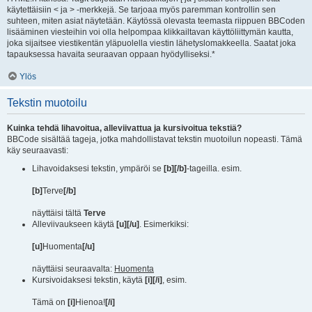
käytettäisiin < ja > -merkkejä. Se tarjoaa myös paremman kontrollin sen
suhteen, miten asiat näytetään. Käytössä olevasta teemasta riippuen BBCoden
lisääminen viesteihin voi olla helpompaa klikkailtavan käyttöliittymän kautta,
joka sijaitsee viestikentän yläpuolella viestin lähetyslomakkeella. Saatat joka
tapauksessa havaita seuraavan oppaan hyödylliseksi.*
Ylös
Tekstin muotoilu
Kuinka tehdä lihavoitua, alleviivattua ja kursivoitua tekstiä?
BBCode sisältää tageja, jotka mahdollistavat tekstin muotoilun nopeasti. Tämä
käy seuraavasti:
Lihavoidaksesi tekstin, ympäröi se
[b][/b]
-tageilla. esim.
[b]
Terve
[/b]
näyttäisi tältä
Terve
Alleviivaukseen käytä
[u][/u]
. Esimerkiksi:
[u]
Huomenta
[/u]
näyttäisi seuraavalta:
Huomenta
Kursivoidaksesi tekstin, käytä
[i][/i]
, esim.
Tämä on
[i]
Hienoa!
[/i]