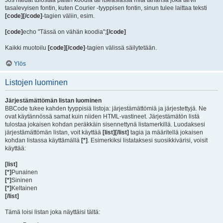
Jos haluat tulostaa palan koodia tai itseasiassa mitä tahansa joka tarvii
tasalevyisen fontin, kuten Courier -tyyppisen fontin, sinun tulee laittaa teksti
[code][/code]
-tagien väliin, esim.
[code]
echo "Tässä on vähän koodia";
[/code]
Kaikki muotoilu
[code][/code]
-tagien välissä säilytetään.
Ylös
Listojen luominen
Järjestämättömän listan luominen
BBCode tukee kahden tyyppisiä listoja: järjestämättömiä ja järjestettyjä. Ne
ovat käytännössä samat kuin niiden HTML-vastineet. Järjestämätön listä
tulostaa jokaisen kohdan peräkkäin sisennettynä listamerkillä. Luodaksesi
järjestämättömän listan, voit käyttää
[list][/list]
tagia ja määritellä jokaisen
kohdan listassa käyttämällä
[*]
. Esimerkiksi listataksesi suosikkivärisi, voisit
käyttää:
[list]
[*]
Punainen
[*]
Sininen
[*]
Keltainen
[/list]
Tämä loisi listan joka näyttäisi tältä: