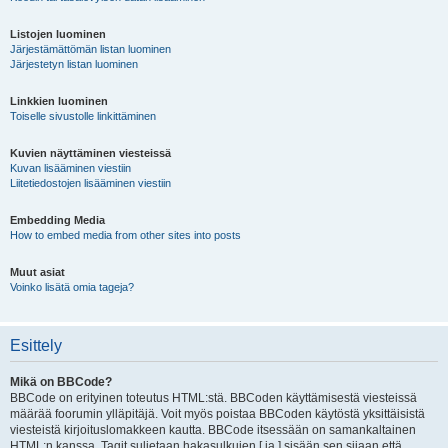
Listojen luominen
Järjestämättömän listan luominen
Järjestetyn listan luominen
Linkkien luominen
Toiselle sivustolle linkittäminen
Kuvien näyttäminen viesteissä
Kuvan lisääminen viestiin
Liitetiedostojen lisääminen viestiin
Embedding Media
How to embed media from other sites into posts
Muut asiat
Voinko lisätä omia tageja?
Esittely
Mikä on BBCode?
BBCode on erityinen toteutus HTML:stä. BBCoden käyttämisestä viesteissä
määrää foorumin ylläpitäjä. Voit myös poistaa BBCoden käytöstä yksittäisistä
viesteistä kirjoituslomakkeen kautta. BBCode itsessään on samankaltainen
HTML:n kanssa. Tagit suljetaan hakasulkujen [ ja ] sisään sen sijaan että