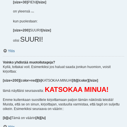
[size=30]
PIENI
[/size]
on yleensä
PIENI
kun puolestaan:
[size=200]
SUURI!
[/size]
SUURI!
olisi
Ylös
Voinko yhdistää muotoilutageja?
Kyllä, tottakai voit. Esimerkiksi jos haluat saada jonkun huomion, voisit
kirjoittaa:
[size=200][color=red][b]
KATSOKAA MINUA!
[/b][/color][/size]
KATSOKAA MINUA!
tämä näyttäisi seuraavalta:
Emme kuitenkaan suosittele kirjoittamaan paljon tämän näköistä tekstiä!
Muista, että se on sinun, kirjoittajan, vastuulla varmistaa, että tagit on suljettu
oikein. Esimerkiksi seuraava on väärin::
[b][u]
Tämä on väärin
[/b][/u]
Ylös