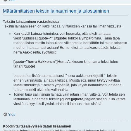
Määrämittaisen tekstin lainaaminen ja tulostaminen
Tekstin lainaaminen vastauksissa
Tekstin lainaamiseen on kaksi tapaa. Viittauksen kanssa tai ilman viittausta.
Kun käytät Lainaa-toimintoa, voit huomata, että teksti lainataan
viestiruudussa
[quote=""][/quote]
lohkolla ympäröitynä. Tämä tapa
mahdollistaa tekstin lainauksen viittaamalla henkilöön tai mihin tahansa
muuhun haluaamasi asiaan! Esimerkiksi lainataksesi pätkän tekstiä
herra Aakkoselta, syöttäisit:
[quote="herra Aakkonen"]
Herra Aakkosen kirjoittama teksti tulee
tähän
[/quote]
Lopputulos lisää automaattisesti "herra aakkonen kirjoitti:" -tekstin
ennen varsinaista lainattua tekstiä. Muista että sinun
täytyy
käyttää
lainausmerkkejä "" nimen ympärillä, jota käytät launauksen lähteenä.
Lainausmerkit eivät ole valinnaisia.
Toinen tapa sallii sinun lainata vain jotain ilman viitteitä. Voit tehdä sen
laittamalla lainaamasi tekstin
[quote][/quote]
tagien sisään. Kun katsot
viestiä, näkyy teksti yksinkertaisesti lainausosion sisällä.
Ylös
Koodin tai tasalevyisen datan lisääminen