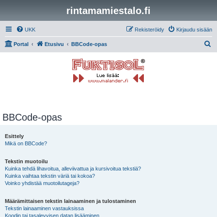
rintamamiestalo.fi
UKK
Rekisteröidy
Kirjaudu sisään
E
Portal
Etusivu
BBCode-opas
t
s
i
BBCode-opas
Esittely
Mikä on BBCode?
Tekstin muotoilu
Kuinka tehdä lihavoitua, alleviivattua ja kursivoitua tekstiä?
Kuinka vaihtaa tekstin väriä tai kokoa?
Voinko yhdistää muotoilutageja?
Määrämittaisen tekstin lainaaminen ja tulostaminen
Tekstin lainaaminen vastauksissa
Koodin tai tasalevyisen datan lisääminen