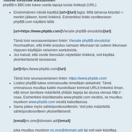
Toiselle sivustolle linkittäminen
phpBB:n BBCode tukee useita tapoja luoda linkkejä (URL).
Ensimmäinen näistä käyttää
[url=][/url]
tagia. Mitä tahansa kirjoitat =-
merkin jälkeen, toimii linkkinä. Esimerkiksi linkki osoitteeseen
phpBB.com näyttäisi tältä:
[url=https://www.phpbb.com/]
Vieraile phpBB-sivustolla!
[/url]
Tämä loisi seuraavanlaisen linkin:
Vieraile phpBB-sivustolla!
Huomaathan, että linkki avautuu samaan ikkunaan tai uuteen ikkunaan
riippuen käyttäjän selaimen asetuksista.
Jos haluat, että osoite itsessään näytetään linkkinä, voit käyttää
yksinkertaisesti seuraavaa:
[url]
https://www.phpbb.com/
[/url]
Tämä loisi seuraavanlaisen linkin:
https://www.phpbb.com/
Lisäksi phpBB tukee ominaisuutta nimeltään
taikalinkit
. Tämä
ominaisuus muuttaa kaikki muodoltaan toimivat URLit linkeiksi ilman,
että sinun tarvitsee määritellä yhtään tageja tai alussa olevaa http:// -
osaa. Esimerkiksi kirjoittamalla www.phpbb.com viestiisi, se muuttuu
muotoon
www.phpbb.com
viestiä katsottaessa.
Sama pätee myös sähköpostiosoitteisiin. Voit joko määritellä
sähköpostiosoitteen yksiselitteisesti:
[email]
no.one@domain.adr
[/email]
joka muuttuu muotoon
no.one@domain.adr
tai voit vain kirjoittaa