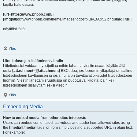
tagilla halutessasi.
[url=https://www.phpbb.com/]
[img]
https://www.phpbb.com/theme/images/logos/blue/160x52.png
[/img][/url]
näyttäisi tältä:
Ylös
Liitetiedostojen lisääminen viestiin
Liitetiedostot voidaan nyt sijoittaa mihin tahansa viestin osaan käyttämällä
uutta
[attachment=][/attachment]
BBCodea, jos foorumin ylläpitäjä on sallinut
liitetiedostojen käyttämisen ja jos sinulla on tarvittavat oikeudet liitetiedostojen
luontiin. Viestin lähettämisruudussa on pudotusvalikko (tai painike)
liitetiedostojen sisällyttämiseksi viestiin.
Ylös
Embedding Media
How to embed media from other sites into posts
Users can embed content such as videos and audio from allowed sites using
the
[media][/media]
tags, or from simply posting a supported URL in plain text.
For example: