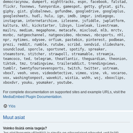
democracynow, dumpert, eighttracks, espn, facebook, falstad,
flickr, foxnews, funnyordie, gamespot, getty, gfycat, gifs,
giphy, gist, globalnews, gofundme, googledrive, googleplus,
googlesheets, hudl, hulu, ign, imdb, imgur, indiegogo,
instagram, internetarchive, izlesene, jsfiddle, jwplatform,
kaltura, khl, kickstarter, libsyn, liveleak, livestream,
mailru, medium, megaphone, metacafe, mixcloud, mlb, mrctv,
msnbc, natgeochannel, natgeovideo, nbcnews, nbcsports, nhl,
npr, nytimes, odysee, orfium, pastebin, pinterest, podbean,
prezi, reddit, rumble, rutube, scribd, sendvid, slideshare,
soundcloud, sporcle, sportsnet, spotify, spreaker,
steamstore, stitcher, strawpoll, streamable, streamja,
teamcoco, ted, telegram, theatlantic, theguardian, theonion,
tiktok, tmz, tradingview, traileraddict, trendingviews,
tumblr, twentyfoursevensports, twitch, twitter, ustream,
vbox7, veoh, vevo, videodetective, vimeo, vine, vk, vocaroo,
vox, washingtonpost, wavekit, wistia, wshh, wsj, xboxclips,
xboxdvr, youku, youmaker, youtube.
For complete documentation on supported sites and example URLs, visit the
MediaEmbed Plugin Documentation
.
Ylös
Muut asiat
Voinko lisätä omia tageja?
Jos olet foorumin ylläpitäjä ja sinulla on oikeanlaiset oikeudet, voit lisätä