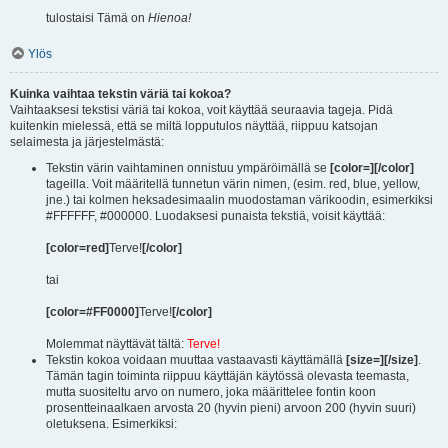
tulostaisi Tämä on
Hienoa!
Ylös
Kuinka vaihtaa tekstin väriä tai kokoa?
Vaihtaaksesi tekstisi väriä tai kokoa, voit käyttää seuraavia tageja. Pidä
kuitenkin mielessä, että se miltä lopputulos näyttää, riippuu katsojan
selaimesta ja järjestelmästä:
Tekstin värin vaihtaminen onnistuu ympäröimällä se
[color=][/color]
tageilla. Voit määritellä tunnetun värin nimen, (esim. red, blue, yellow,
jne.) tai kolmen heksadesimaalin muodostaman värikoodin, esimerkiksi
#FFFFFF, #000000. Luodaksesi punaista tekstiä, voisit käyttää:
[color=red]
Terve!
[/color]
tai
[color=#FF0000]
Terve!
[/color]
Molemmat näyttävät tältä:
Terve!
Tekstin kokoa voidaan muuttaa vastaavasti käyttämällä
[size=][/size]
.
Tämän tagin toiminta riippuu käyttäjän käytössä olevasta teemasta,
mutta suositeltu arvo on numero, joka määrittelee fontin koon
prosentteinaalkaen arvosta 20 (hyvin pieni) arvoon 200 (hyvin suuri)
oletuksena. Esimerkiksi: