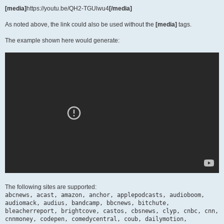
[media]
https://youtu.be/QH2-TGUlwu4
[/media]
As noted above, the link could also be used without the
[media]
tags.
The example shown here would generate:
The following sites are supported:
abcnews, acast, amazon, anchor, applepodcasts, audioboom,
audiomack, audius, bandcamp, bbcnews, bitchute,
bleacherreport, brightcove, castos, cbsnews, clyp, cnbc, cnn,
cnnmoney, codepen, comedycentral, coub, dailymotion,