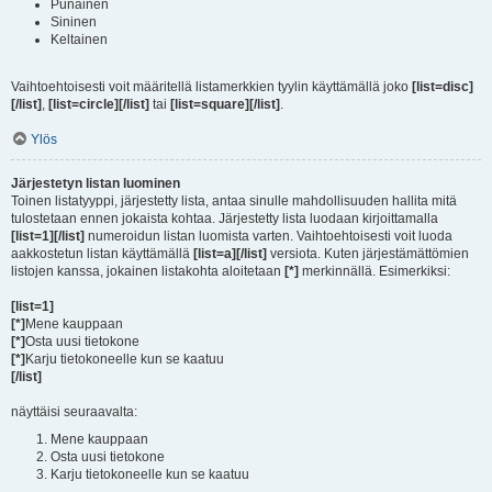
Punainen
Sininen
Keltainen
Vaihtoehtoisesti voit määritellä listamerkkien tyylin käyttämällä joko
[list=disc]
[/list]
,
[list=circle][/list]
tai
[list=square][/list]
.
Ylös
Järjestetyn listan luominen
Toinen listatyyppi, järjestetty lista, antaa sinulle mahdollisuuden hallita mitä
tulostetaan ennen jokaista kohtaa. Järjestetty lista luodaan kirjoittamalla
[list=1][/list]
numeroidun listan luomista varten. Vaihtoehtoisesti voit luoda
aakkostetun listan käyttämällä
[list=a][/list]
versiota. Kuten järjestämättömien
listojen kanssa, jokainen listakohta aloitetaan
[*]
merkinnällä. Esimerkiksi:
[list=1]
[*]
Mene kauppaan
[*]
Osta uusi tietokone
[*]
Karju tietokoneelle kun se kaatuu
[/list]
näyttäisi seuraavalta:
Mene kauppaan
Osta uusi tietokone
Karju tietokoneelle kun se kaatuu