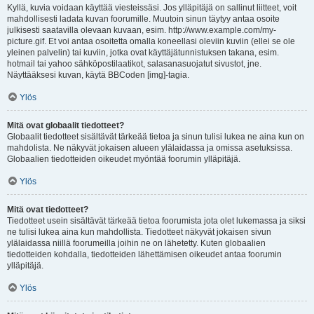
Kyllä, kuvia voidaan käyttää viesteissäsi. Jos ylläpitäjä on sallinut liitteet, voit
mahdollisesti ladata kuvan foorumille. Muutoin sinun täytyy antaa osoite
julkisesti saatavilla olevaan kuvaan, esim. http://www.example.com/my-
picture.gif. Et voi antaa osoitetta omalla koneellasi oleviin kuviin (ellei se ole
yleinen palvelin) tai kuviin, jotka ovat käyttäjätunnistuksen takana, esim.
hotmail tai yahoo sähköpostilaatikot, salasanasuojatut sivustot, jne.
Näyttääksesi kuvan, käytä BBCoden [img]-tagia.
Ylös
Mitä ovat globaalit tiedotteet?
Globaalit tiedotteet sisältävät tärkeää tietoa ja sinun tulisi lukea ne aina kun on
mahdolista. Ne näkyvät jokaisen alueen ylälaidassa ja omissa asetuksissa.
Globaalien tiedotteiden oikeudet myöntää foorumin ylläpitäjä.
Ylös
Mitä ovat tiedotteet?
Tiedotteet usein sisältävät tärkeää tietoa foorumista jota olet lukemassa ja siksi
ne tulisi lukea aina kun mahdollista. Tiedotteet näkyvät jokaisen sivun
ylälaidassa niillä foorumeilla joihin ne on lähetetty. Kuten globaalien
tiedotteiden kohdalla, tiedotteiden lähettämisen oikeudet antaa foorumin
ylläpitäjä.
Ylös