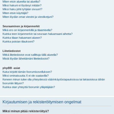
Miten etsin alueelta tai alueilta?
Miksi hakuni ei löytänyt mitään?
Miksi haku johti tyhjään sivuun!?
Miten etsin käyttäjiä?
Miten löydän omat viestini ja viestiketjuni?
Seuraaminen ja kirjanmerkit
Mikä ero on kirjanmerkillä ja tilaamisella?
Kuinka teen kirjanmerkin tai seuraan haluamaani aihetta?
Kuinka tilaan haluamani alueen?
Kuinka poistan tilaukseni?
Liitetiedostot
Mitkä liitetiedostot ovat sallittuja tällä alueella?
Mistä löydän lähettämäni liitetiedostot?
phpBB -asiat
Kuka kirjoitti tämän foorumisovelluksen?
Miksi ominaisuutta X ei ole saatavilla?
Keneen minun tulee olla yhteydessä väärinkäytöstapauksissa tai lakiasioissa tähän
foorumiin liittyen?
Kuinka otan yhteyttä foorumin ylläpitäjään?
Kirjautumisen ja rekisteröitymisen ongelmat
Miksi minun pitää rekisteröityä?