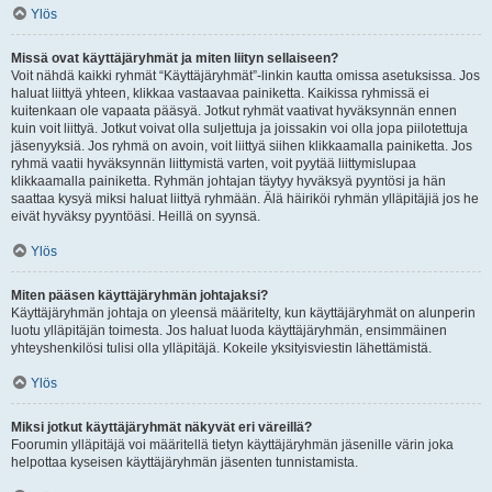
Ylös
Missä ovat käyttäjäryhmät ja miten liityn sellaiseen?
Voit nähdä kaikki ryhmät “Käyttäjäryhmät”-linkin kautta omissa asetuksissa. Jos
haluat liittyä yhteen, klikkaa vastaavaa painiketta. Kaikissa ryhmissä ei
kuitenkaan ole vapaata pääsyä. Jotkut ryhmät vaativat hyväksynnän ennen
kuin voit liittyä. Jotkut voivat olla suljettuja ja joissakin voi olla jopa piilotettuja
jäsenyyksiä. Jos ryhmä on avoin, voit liittyä siihen klikkaamalla painiketta. Jos
ryhmä vaatii hyväksynnän liittymistä varten, voit pyytää liittymislupaa
klikkaamalla painiketta. Ryhmän johtajan täytyy hyväksyä pyyntösi ja hän
saattaa kysyä miksi haluat liittyä ryhmään. Älä häiriköi ryhmän ylläpitäjiä jos he
eivät hyväksy pyyntöäsi. Heillä on syynsä.
Ylös
Miten pääsen käyttäjäryhmän johtajaksi?
Käyttäjäryhmän johtaja on yleensä määritelty, kun käyttäjäryhmät on alunperin
luotu ylläpitäjän toimesta. Jos haluat luoda käyttäjäryhmän, ensimmäinen
yhteyshenkilösi tulisi olla ylläpitäjä. Kokeile yksityisviestin lähettämistä.
Ylös
Miksi jotkut käyttäjäryhmät näkyvät eri väreillä?
Foorumin ylläpitäjä voi määritellä tietyn käyttäjäryhmän jäsenille värin joka
helpottaa kyseisen käyttäjäryhmän jäsenten tunnistamista.