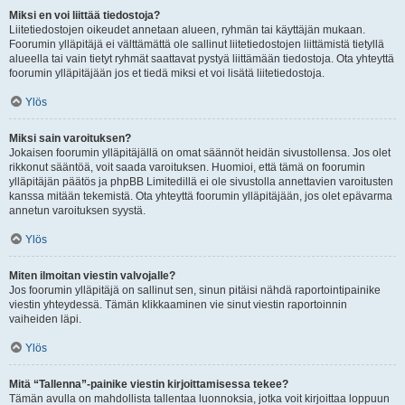
Miksi en voi liittää tiedostoja?
Liitetiedostojen oikeudet annetaan alueen, ryhmän tai käyttäjän mukaan.
Foorumin ylläpitäjä ei välttämättä ole sallinut liitetiedostojen liittämistä tietyllä
alueella tai vain tietyt ryhmät saattavat pystyä liittämään tiedostoja. Ota yhteyttä
foorumin ylläpitäjään jos et tiedä miksi et voi lisätä liitetiedostoja.
Ylös
Miksi sain varoituksen?
Jokaisen foorumin ylläpitäjällä on omat säännöt heidän sivustollensa. Jos olet
rikkonut sääntöä, voit saada varoituksen. Huomioi, että tämä on foorumin
ylläpitäjän päätös ja phpBB Limitedillä ei ole sivustolla annettavien varoitusten
kanssa mitään tekemistä. Ota yhteyttä foorumin ylläpitäjään, jos olet epävarma
annetun varoituksen syystä.
Ylös
Miten ilmoitan viestin valvojalle?
Jos foorumin ylläpitäjä on sallinut sen, sinun pitäisi nähdä raportointipainike
viestin yhteydessä. Tämän klikkaaminen vie sinut viestin raportoinnin
vaiheiden läpi.
Ylös
Mitä “Tallenna”-painike viestin kirjoittamisessa tekee?
Tämän avulla on mahdollista tallentaa luonnoksia, jotka voit kirjoittaa loppuun