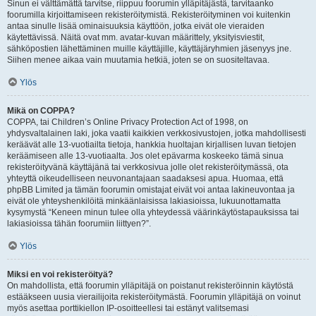
Sinun ei välttämättä tarvitse, riippuu foorumin ylläpitäjästä, tarvitaanko
foorumilla kirjoittamiseen rekisteröitymistä. Rekisteröityminen voi kuitenkin
antaa sinulle lisää ominaisuuksia käyttöön, jotka eivät ole vieraiden
käytettävissä. Näitä ovat mm. avatar-kuvan määrittely, yksityisviestit,
sähköpostien lähettäminen muille käyttäjille, käyttäjäryhmien jäsenyys jne.
Siihen menee aikaa vain muutamia hetkiä, joten se on suositeltavaa.
Ylös
Mikä on COPPA?
COPPA, tai Children’s Online Privacy Protection Act of 1998, on
yhdysvaltalainen laki, joka vaatii kaikkien verkkosivustojen, jotka mahdollisesti
keräävät alle 13-vuotiailta tietoja, hankkia huoltajan kirjallisen luvan tietojen
keräämiseen alle 13-vuotiaalta. Jos olet epävarma koskeeko tämä sinua
rekisteröityvänä käyttäjänä tai verkkosivua jolle olet rekisteröitymässä, ota
yhteyttä oikeudelliseen neuvonantajaan saadaksesi apua. Huomaa, että
phpBB Limited ja tämän foorumin omistajat eivät voi antaa lakineuvontaa ja
eivät ole yhteyshenkilöitä minkäänlaisissa lakiasioissa, lukuunottamatta
kysymystä “Keneen minun tulee olla yhteydessä väärinkäytöstapauksissa tai
lakiasioissa tähän foorumiin liittyen?”.
Ylös
Miksi en voi rekisteröityä?
On mahdollista, että foorumin ylläpitäjä on poistanut rekisteröinnin käytöstä
estääkseen uusia vierailijoita rekisteröitymästä. Foorumin ylläpitäjä on voinut
myös asettaa porttikiellon IP-osoitteellesi tai estänyt valitsemasi