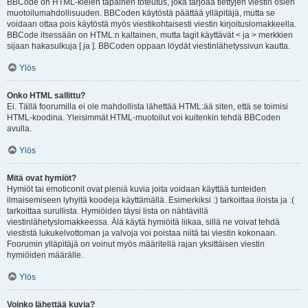
BBCode on HTML-kielen tapainen toteutus, joka tarjoaa tiettyjen viestin osien
muotoilumahdollisuuden. BBCoden käytöstä päättää ylläpitäjä, mutta se
voidaan ottaa pois käytöstä myös viestikohtaisesti viestin kirjoituslomakkeella.
BBCode itsessään on HTML:n kaltainen, mutta tagit käyttävät < ja > merkkien
sijaan hakasulkuja [ ja ]. BBCoden oppaan löydät viestinlähetyssivun kautta.
Ylös
Onko HTML sallittu?
Ei. Tällä foorumilla ei ole mahdollista lähettää HTML:ää siten, että se toimisi
HTML-koodina. Yleisimmät HTML-muotoilut voi kuitenkin tehdä BBCoden
avulla.
Ylös
Mitä ovat hymiöt?
Hymiöt tai emoticonit ovat pieniä kuvia joita voidaan käyttää tunteiden
ilmaisemiseen lyhyitä koodeja käyttämällä. Esimerkiksi :) tarkoittaa iloista ja :(
tarkoittaa surullista. Hymiöiden täysi lista on nähtävillä
viestinlähetyslomakkeessa. Älä käytä hymiöitä liikaa, sillä ne voivat tehdä
viestistä lukukelvottoman ja valvoja voi poistaa niitä tai viestin kokonaan.
Foorumin ylläpitäjä on voinut myös määritellä rajan yksittäisen viestin
hymiöiden määrälle.
Ylös
Voinko lähettää kuvia?