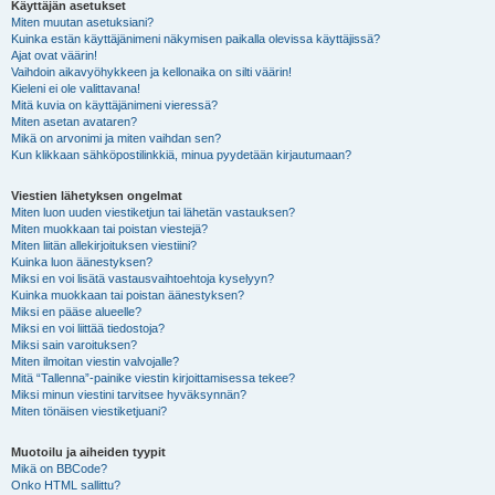
Käyttäjän asetukset
Miten muutan asetuksiani?
Kuinka estän käyttäjänimeni näkymisen paikalla olevissa käyttäjissä?
Ajat ovat väärin!
Vaihdoin aikavyöhykkeen ja kellonaika on silti väärin!
Kieleni ei ole valittavana!
Mitä kuvia on käyttäjänimeni vieressä?
Miten asetan avataren?
Mikä on arvonimi ja miten vaihdan sen?
Kun klikkaan sähköpostilinkkiä, minua pyydetään kirjautumaan?
Viestien lähetyksen ongelmat
Miten luon uuden viestiketjun tai lähetän vastauksen?
Miten muokkaan tai poistan viestejä?
Miten liitän allekirjoituksen viestiini?
Kuinka luon äänestyksen?
Miksi en voi lisätä vastausvaihtoehtoja kyselyyn?
Kuinka muokkaan tai poistan äänestyksen?
Miksi en pääse alueelle?
Miksi en voi liittää tiedostoja?
Miksi sain varoituksen?
Miten ilmoitan viestin valvojalle?
Mitä “Tallenna”-painike viestin kirjoittamisessa tekee?
Miksi minun viestini tarvitsee hyväksynnän?
Miten tönäisen viestiketjuani?
Muotoilu ja aiheiden tyypit
Mikä on BBCode?
Onko HTML sallittu?