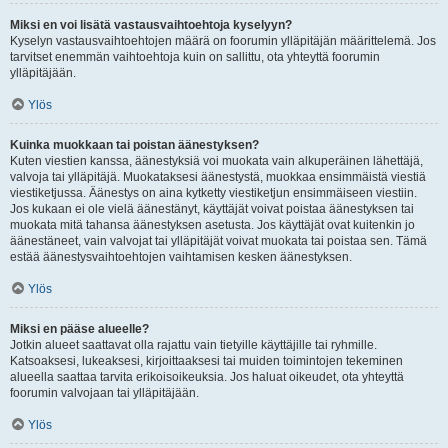
Miksi en voi lisätä vastausvaihtoehtoja kyselyyn?
Kyselyn vastausvaihtoehtojen määrä on foorumin ylläpitäjän määrittelemä. Jos
tarvitset enemmän vaihtoehtoja kuin on sallittu, ota yhteyttä foorumin
ylläpitäjään.
Ylös
Kuinka muokkaan tai poistan äänestyksen?
Kuten viestien kanssa, äänestyksiä voi muokata vain alkuperäinen lähettäjä,
valvoja tai ylläpitäjä. Muokataksesi äänestystä, muokkaa ensimmäistä viestiä
viestiketjussa. Äänestys on aina kytketty viestiketjun ensimmäiseen viestiin.
Jos kukaan ei ole vielä äänestänyt, käyttäjät voivat poistaa äänestyksen tai
muokata mitä tahansa äänestyksen asetusta. Jos käyttäjät ovat kuitenkin jo
äänestäneet, vain valvojat tai ylläpitäjät voivat muokata tai poistaa sen. Tämä
estää äänestysvaihtoehtojen vaihtamisen kesken äänestyksen.
Ylös
Miksi en pääse alueelle?
Jotkin alueet saattavat olla rajattu vain tietyille käyttäjille tai ryhmille.
Katsoaksesi, lukeaksesi, kirjoittaaksesi tai muiden toimintojen tekeminen
alueella saattaa tarvita erikoisoikeuksia. Jos haluat oikeudet, ota yhteyttä
foorumin valvojaan tai ylläpitäjään.
Ylös