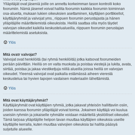
Ylläpitäjät ovat jäseniä joille on annettu korkeimman tason kontrolli koko
foorumiin. Nämä jäsenet voivat hallita foorumin kaikkia foorumin toiminnan
osa-alueita, mukaan lukien oikeuksien asettaminen, käyttäjien porttikiellot,
käyttäjäryhmät ja valvojat yms., riippuen foorumin perustajasta ja hänen
ylläpitäjille määrittelemistä oikeuksista. Heillä saattaa olla myös täydet
valvojan oikeudet kaikilla keskustelualueilla, riippuen foorumin perustajan
määrittelemistä asetuksista.
Ylös
Mitä ovatr valvojat?
Valvojat ovat henkilöitä (tai ryhmä henkilöitä) jotka katsovat foorumeiden
perään päivittäin. Heillä on on valta muokata ja poistaa viestejä ja lukita, avata,
siirtää, poistaa ja jakaa viestiketjuja niillä alueilla joissa heillä on valvojan
oikeudet. Yleensä valvojat ovat paikalla estämässä aiheen vierestä
keskustelua tai hyvien tapojen vastaisen materiaalin lähettämistä.
Ylös
Mitä ovat käyttäjäryhmät?
Käyttäjäryhmät ovat käyttäjien ryhmiä, jotka jakavat yhteisön hallittaviin osiin,
joiden kanssa foorumin ylläpitäjät voivat toimia. Jokainen käyttäjä voi kuulua
useisiin ryhmiin ja jokaiselle ryhmälle voidaan määritellä yksilölliset oikeudet.
Tämä tarjoaa ylläpitäjille helpon tavan muuttaa käyttäjien oikeuksia useille
käyttäjille kerralla, kuten muuttaa valvojien oikeuksia tai hallita pääsyä
suljetulle alueelle.