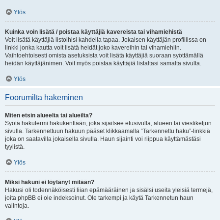
Ylös
Kuinka voin lisätä / poistaa käyttäjiä kavereista tai vihamiehistä
Voit lisätä käyttäjiä listoihisi kahdella tapaa. Jokaisen käyttäjän profiilissa on
linkki jonka kautta voit lisätä heidät joko kavereihin tai vihamiehiin.
Vaihtoehtoisesti omista asetuksista voit lisätä käyttäjiä suoraan syöttämällä
heidän käyttäjänimen. Voit myös poistaa käyttäjiä listaltasi samalta sivulta.
Ylös
Foorumilta hakeminen
Miten etsin alueelta tai alueilta?
Syötä hakutermi hakukenttään, joka sijaitsee etusivulla, alueen tai viestiketjun
sivulla. Tarkennettuun hakuun pääset klikkaamalla “Tarkennettu haku”-linkkiä
joka on saatavilla jokaisella sivulla. Haun sijainti voi riippua käyttämästäsi
tyylistä.
Ylös
Miksi hakuni ei löytänyt mitään?
Hakusi oli todennäköisesti liian epämääräinen ja sisälsi useita yleisiä termejä,
joita phpBB ei ole indeksoinut. Ole tarkempi ja käytä Tarkennetun haun
valintoja.