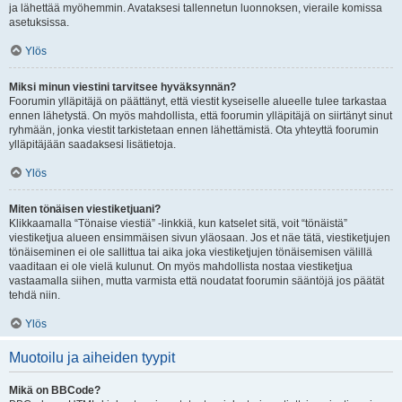
ja lähettää myöhemmin. Avataksesi tallennetun luonnoksen, vieraile komissa
asetuksissa.
Ylös
Miksi minun viestini tarvitsee hyväksynnän?
Foorumin ylläpitäjä on päättänyt, että viestit kyseiselle alueelle tulee tarkastaa
ennen lähetystä. On myös mahdollista, että foorumin ylläpitäjä on siirtänyt sinut
ryhmään, jonka viestit tarkistetaan ennen lähettämistä. Ota yhteyttä foorumin
ylläpitäjään saadaksesi lisätietoja.
Ylös
Miten tönäisen viestiketjuani?
Klikkaamalla “Tönaise viestiä” -linkkiä, kun katselet sitä, voit “tönäistä”
viestiketjua alueen ensimmäisen sivun yläosaan. Jos et näe tätä, viestiketjujen
tönäiseminen ei ole sallittua tai aika joka viestiketjujen tönäisemisen välillä
vaaditaan ei ole vielä kulunut. On myös mahdollista nostaa viestiketjua
vastaamalla siihen, mutta varmista että noudatat foorumin sääntöjä jos päätät
tehdä niin.
Ylös
Muotoilu ja aiheiden tyypit
Mikä on BBCode?