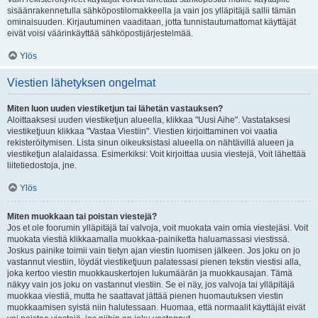
sisäänrakennetulla sähköpostilomakkeella ja vain jos ylläpitäjä sallii tämän
ominaisuuden. Kirjautuminen vaaditaan, jotta tunnistautumattomat käyttäjät
eivät voisi väärinkäyttää sähköpostijärjestelmää.
Ylös
Viestien lähetyksen ongelmat
Miten luon uuden viestiketjun tai lähetän vastauksen?
Aloittaaksesi uuden viestiketjun alueella, klikkaa "Uusi Aihe". Vastataksesi
viestiketjuun klikkaa "Vastaa Viestiin". Viestien kirjoittaminen voi vaatia
rekisteröitymisen. Lista sinun oikeuksistasi alueella on nähtävillä alueen ja
viestiketjun alalaidassa. Esimerkiksi: Voit kirjoittaa uusia viestejä, Voit lähettää
liitetiedostoja, jne.
Ylös
Miten muokkaan tai poistan viestejä?
Jos et ole foorumin ylläpitäjä tai valvoja, voit muokata vain omia viestejäsi. Voit
muokata viestiä klikkaamalla muokkaa-painiketta haluamassasi viestissä.
Joskus painike toimii vain tietyn ajan viestin luomisen jälkeen. Jos joku on jo
vastannut viestiin, löydät viestiketjuun palatessasi pienen tekstin viestisi alla,
joka kertoo viestin muokkauskertojen lukumäärän ja muokkausajan. Tämä
näkyy vain jos joku on vastannut viestiin. Se ei näy, jos valvoja tai ylläpitäjä
muokkaa viestiä, mutta he saattavat jättää pienen huomautuksen viestin
muokkaamisen syistä niin halutessaan. Huomaa, että normaalit käyttäjät eivät