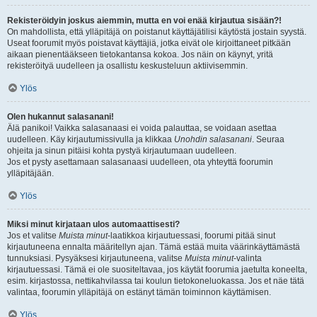
Rekisteröidyin joskus aiemmin, mutta en voi enää kirjautua sisään?!
On mahdollista, että ylläpitäjä on poistanut käyttäjätilisi käytöstä jostain syystä.
Useat foorumit myös poistavat käyttäjiä, jotka eivät ole kirjoittaneet pitkään
aikaan pienentääkseen tietokantansa kokoa. Jos näin on käynyt, yritä
rekisteröityä uudelleen ja osallistu keskusteluun aktiivisemmin.
Ylös
Olen hukannut salasanani!
Älä panikoi! Vaikka salasanaasi ei voida palauttaa, se voidaan asettaa
uudelleen. Käy kirjautumissivulla ja klikkaa
Unohdin salasanani
. Seuraa
ohjeita ja sinun pitäisi kohta pystyä kirjautumaan uudelleen.
Jos et pysty asettamaan salasanaasi uudelleen, ota yhteyttä foorumin
ylläpitäjään.
Ylös
Miksi minut kirjataan ulos automaattisesti?
Jos et valitse
Muista minut
-laatikkoa kirjautuessasi, foorumi pitää sinut
kirjautuneena ennalta määritellyn ajan. Tämä estää muita väärinkäyttämästä
tunnuksiasi. Pysyäksesi kirjautuneena, valitse
Muista minut
-valinta
kirjautuessasi. Tämä ei ole suositeltavaa, jos käytät foorumia jaetulta koneelta,
esim. kirjastossa, nettikahvilassa tai koulun tietokoneluokassa. Jos et näe tätä
valintaa, foorumin ylläpitäjä on estänyt tämän toiminnon käyttämisen.
Ylös