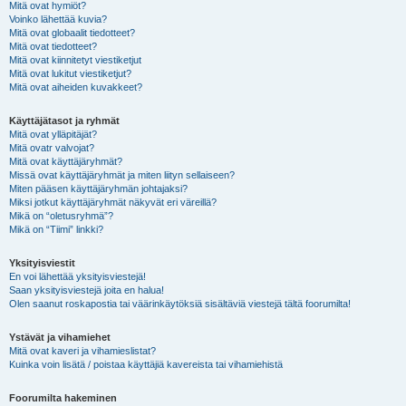
Mitä ovat hymiöt?
Voinko lähettää kuvia?
Mitä ovat globaalit tiedotteet?
Mitä ovat tiedotteet?
Mitä ovat kiinnitetyt viestiketjut
Mitä ovat lukitut viestiketjut?
Mitä ovat aiheiden kuvakkeet?
Käyttäjätasot ja ryhmät
Mitä ovat ylläpitäjät?
Mitä ovatr valvojat?
Mitä ovat käyttäjäryhmät?
Missä ovat käyttäjäryhmät ja miten liityn sellaiseen?
Miten pääsen käyttäjäryhmän johtajaksi?
Miksi jotkut käyttäjäryhmät näkyvät eri väreillä?
Mikä on “oletusryhmä”?
Mikä on “Tiimi” linkki?
Yksityisviestit
En voi lähettää yksityisviestejä!
Saan yksityisviestejä joita en halua!
Olen saanut roskapostia tai väärinkäytöksiä sisältäviä viestejä tältä foorumilta!
Ystävät ja vihamiehet
Mitä ovat kaveri ja vihamieslistat?
Kuinka voin lisätä / poistaa käyttäjiä kavereista tai vihamiehistä
Foorumilta hakeminen