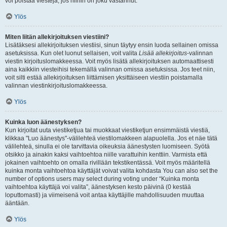
voi poistaa viestejä, jos niihin on joku vastannut.
Ylös
Miten liitän allekirjoituksen viestiini?
Lisätäksesi allekirjoituksen viestiisi, sinun täytyy ensin luoda sellainen omissa
asetuksissa. Kun olet luonut sellaisen, voit valita
Lisää allekirjoitus
-valinnan
viestin kirjoituslomakkeessa. Voit myös lisätä allekirjoituksen automaattisesti
aina kaikkiin viesteihisi tekemällä valinnan omissa asetuksissa. Jos teet niin,
voit silti estää allekirjoituksen liittämisen yksittäiseen viestiin poistamalla
valinnan viestinkirjoituslomakkeessa.
Ylös
Kuinka luon äänestyksen?
Kun kirjoitat uuta viestiketjua tai muokkaat viestiketjun ensimmäistä viestiä,
klikkaa "Luo äänestys"-välilehteä viestilomakkeen alapuolella. Jos et näe tätä
välilehteä, sinulla ei ole tarvittavia oikeuksia äänestysten luomiseen. Syötä
otsikko ja ainakin kaksi vaihtoehtoa niille varattuihin kenttiin. Varmista että
jokainen vaihtoehto on omalla rivillään tekstikentässä. Voit myös määritellä
kuinka monta vaihtoehtoa käyttäjät voivat valita kohdasta You can also set the
number of options users may select during voting under “Kuinka monta
vaihtoehtoa käyttäjä voi valita”, äänestyksen kesto päivinä (0 kestää
loputtomasti) ja viimeisenä voit antaa käyttäjille mahdollisuuden muuttaa
ääntään.
Ylös