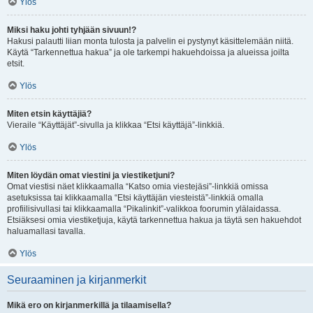
Ylös
Miksi haku johti tyhjään sivuun!?
Hakusi palautti liian monta tulosta ja palvelin ei pystynyt käsittelemään niitä.
Käytä “Tarkennettua hakua” ja ole tarkempi hakuehdoissa ja alueissa joilta
etsit.
Ylös
Miten etsin käyttäjiä?
Vieraile “Käyttäjät”-sivulla ja klikkaa “Etsi käyttäjä”-linkkiä.
Ylös
Miten löydän omat viestini ja viestiketjuni?
Omat viestisi näet klikkaamalla “Katso omia viestejäsi”-linkkiä omissa
asetuksissa tai klikkaamalla “Etsi käyttäjän viesteistä”-linkkiä omalla
profiilisivullasi tai klikkaamalla “Pikalinkit”-valikkoa foorumin ylälaidassa.
Etsiäksesi omia viestiketjuja, käytä tarkennettua hakua ja täytä sen hakuehdot
haluamallasi tavalla.
Ylös
Seuraaminen ja kirjanmerkit
Mikä ero on kirjanmerkillä ja tilaamisella?