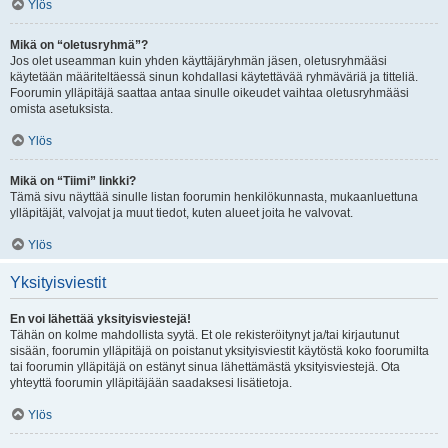
Ylös
Mikä on “oletusryhmä”?
Jos olet useamman kuin yhden käyttäjäryhmän jäsen, oletusryhmääsi
käytetään määriteltäessä sinun kohdallasi käytettävää ryhmäväriä ja titteliä.
Foorumin ylläpitäjä saattaa antaa sinulle oikeudet vaihtaa oletusryhmääsi
omista asetuksista.
Ylös
Mikä on “Tiimi” linkki?
Tämä sivu näyttää sinulle listan foorumin henkilökunnasta, mukaanluettuna
ylläpitäjät, valvojat ja muut tiedot, kuten alueet joita he valvovat.
Ylös
Yksityisviestit
En voi lähettää yksityisviestejä!
Tähän on kolme mahdollista syytä. Et ole rekisteröitynyt ja/tai kirjautunut
sisään, foorumin ylläpitäjä on poistanut yksityisviestit käytöstä koko foorumilta
tai foorumin ylläpitäjä on estänyt sinua lähettämästä yksityisviestejä. Ota
yhteyttä foorumin ylläpitäjään saadaksesi lisätietoja.
Ylös