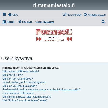
rintamamiestalo.fi
UKK
Rekisteröidy
Kirjaudu sisään
E
Portal
Etusivu
Usein kysyttyä
t
s
i
Usein kysyttyä
Kirjautumisen ja rekisteröitymisen ongelmat
Miksi minun pitää rekisteröityä?
Mikä on COPPA?
Miksi en voi rekisteröityä?
Rekisteröidyin, mutta en voi kirjautua!
Miksi en voi kirjautua sisään?
Rekisteröidyin joskus aiemmin, mutta en voi enää kirjautua sisään?!
Olen hukannut salasanani!
Miksi minut kirjataan ulos automaattisesti?
Mitä “Poista foorumin evästeet” tekee?