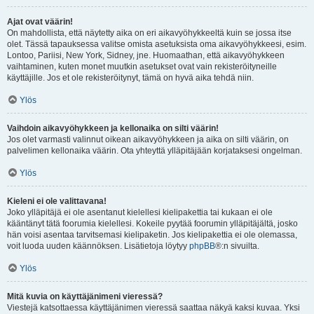
Ajat ovat väärin!
On mahdollista, että näytetty aika on eri aikavyöhykkeeltä kuin se jossa itse
olet. Tässä tapauksessa valitse omista asetuksista oma aikavyöhykkeesi, esim.
Lontoo, Pariisi, New York, Sidney, jne. Huomaathan, että aikavyöhykkeen
vaihtaminen, kuten monet muutkin asetukset ovat vain rekisteröityneille
käyttäjille. Jos et ole rekisteröitynyt, tämä on hyvä aika tehdä niin.
Ylös
Vaihdoin aikavyöhykkeen ja kellonaika on silti väärin!
Jos olet varmasti valinnut oikean aikavyöhykkeen ja aika on silti väärin, on
palvelimen kellonaika väärin. Ota yhteyttä ylläpitäjään korjataksesi ongelman.
Ylös
Kieleni ei ole valittavana!
Joko ylläpitäjä ei ole asentanut kielellesi kielipakettia tai kukaan ei ole
kääntänyt tätä foorumia kielellesi. Kokeile pyytää foorumin ylläpitäjältä, josko
hän voisi asentaa tarvitsemasi kielipaketin. Jos kielipakettia ei ole olemassa,
voit luoda uuden käännöksen. Lisätietoja löytyy
phpBB
®:n sivuilta.
Ylös
Mitä kuvia on käyttäjänimeni vieressä?
Viestejä katsottaessa käyttäjänimen vieressä saattaa näkyä kaksi kuvaa. Yksi