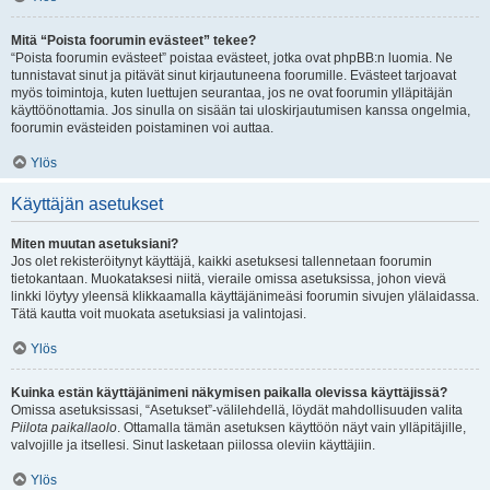
Mitä “Poista foorumin evästeet” tekee?
“Poista foorumin evästeet” poistaa evästeet, jotka ovat phpBB:n luomia. Ne
tunnistavat sinut ja pitävät sinut kirjautuneena foorumille. Evästeet tarjoavat
myös toimintoja, kuten luettujen seurantaa, jos ne ovat foorumin ylläpitäjän
käyttöönottamia. Jos sinulla on sisään tai uloskirjautumisen kanssa ongelmia,
foorumin evästeiden poistaminen voi auttaa.
Ylös
Käyttäjän asetukset
Miten muutan asetuksiani?
Jos olet rekisteröitynyt käyttäjä, kaikki asetuksesi tallennetaan foorumin
tietokantaan. Muokataksesi niitä, vieraile omissa asetuksissa, johon vievä
linkki löytyy yleensä klikkaamalla käyttäjänimeäsi foorumin sivujen ylälaidassa.
Tätä kautta voit muokata asetuksiasi ja valintojasi.
Ylös
Kuinka estän käyttäjänimeni näkymisen paikalla olevissa käyttäjissä?
Omissa asetuksissasi, “Asetukset”-välilehdellä, löydät mahdollisuuden valita
Piilota paikallaolo
. Ottamalla tämän asetuksen käyttöön näyt vain ylläpitäjille,
valvojille ja itsellesi. Sinut lasketaan piilossa oleviin käyttäjiin.
Ylös