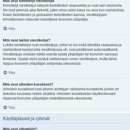
Mitä ovat kiinnitetyt viestiketjut
Kiinnitetyt viestiketjut näkyvät tiedotteiden alapuolella ja ovat vain etusivulla.
Ne ovat yleensä aika tärkeitä, joten sinun tulisi lukea ne aina kun mahdollista.
Kuten tiedotteiden ja globaalien tiedotteiden kanssa, viestiketjujen
kiinnittämisen oikeudet määrittelee foorumin ylläpitäjä.
Ylös
Mitä ovat lukitut viestiketjut?
Lukitut viestiketjut ovat viestiketjuja, joihin ei voi enää lähettää vastauksia ja
mahdolliset kyselyt joita viestiketjussa oli, ovat päättyneet automaattisesti.
Viestiketjuja voidaan lukita useista syistä ylläpitäjän tai foorumin valvojan
toimesta. Saatat myös pystyä lukitsemaan oman viestiketjusi, mutta tämä
riippuu foorumin ylläpitäjän antamista oikeuksista.
Ylös
Mitä ovat aiheiden kuvakkeet?
Aiheiden kuvakkeet ovat aiheen aloittajan valitsemia kuvakkeita joiden on
tarkoitus kuvastaa niiden sisältöä. Aiheiden kuvakkeiden käyttöoikeudet
riippuvat foorumin ylläpitäjän määrittelemistä oikeuksista.
Ylös
Käyttäjätasot ja ryhmät
Mitä ovat ylläpitäjät?