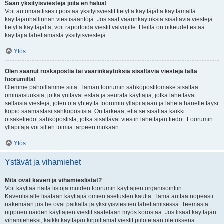
Saan yksityisviestejä joita en halua!
Voit automaattisesti poistaa yksityisviestit tietyltä käyttäjältä käyttämällä
käyttäjänhallinnan viestisääntöjä. Jos saat väärinkäytöksiä sisältäviä viestejä
tietyltä käyttäjältä, voit raportoida viestit valvojille. Heillä on oikeudet estää
käyttäjiä lähettämästä yksityisviestejä.
Ylös
Olen saanut roskapostia tai väärinkäytöksiä sisältäviä viestejä tältä
foorumilta!
Olemme pahoillamme siitä. Tämän foorumin sähköpostilomake sisältää
ominaisuuksia, jotka yrittävät estää ja seurata käyttäjiä, jotka lähettävät
sellaisia viestejä, joten ota yhteyttä foorumin ylläpitäjään ja lähetä hänelle täysi
kopio saamastasi sähköpostista. On tärkeää, että se sisältää kaikki
otsaketiedot sähköpostista, jotka sisältävät viestin lähettäjän tiedot. Foorumin
ylläpitäjä voi sitten toimia tarpeen mukaan.
Ylös
Ystävät ja vihamiehet
Mitä ovat kaveri ja vihamieslistat?
Voit käyttää näitä listoja muiden foorumin käyttäjien organisointiin.
Kaverilistalle lisätään käyttäjiä omien asetusten kautta. Tämä auttaa nopeasti
näkemään jos he ovat paikalla ja yksityisviestien lähettämisessä. Teemasta
riippuen näiden käyttäjien viestit saatetaan myös korostaa. Jos lisäät käyttäjän
vihamieheksi, kaikki käyttäjän kirjoittamat viestit piilotetaan oletuksena.