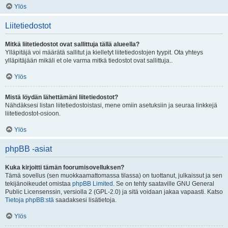
Ylös
Liitetiedostot
Mitkä liitetiedostot ovat sallittuja tällä alueella?
Ylläpitäjä voi määrätä sallitut ja kielletyt liitetiedostojen tyypit. Ota yhteys
ylläpitäjään mikäli et ole varma mitkä tiedostot ovat sallittuja..
Ylös
Mistä löydän lähettämäni liitetiedostot?
Nähdäksesi listan liitetiedostoistasi, mene omiin asetuksiin ja seuraa linkkejä
liitetiedostot-osioon.
Ylös
phpBB -asiat
Kuka kirjoitti tämän foorumisovelluksen?
Tämä sovellus (sen muokkaamattomassa tilassa) on tuottanut, julkaissut ja sen
tekijänoikeudet omistaa
phpBB Limited
. Se on tehty saataville GNU General
Public Licensenssin, versiolla 2 (GPL-2.0) ja sitä voidaan jakaa vapaasti. Katso
Tietoja phpBB:stä
saadaksesi lisätietoja.
Ylös