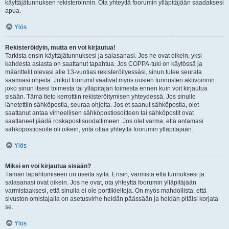
käyttäjätunnuksen rekisteröinnin. Ota yhteyttä foorumin ylläpitäjään saadaksesi
apua.
Ylös
Rekisteröidyin, mutta en voi kirjautua!
Tarkista ensin käyttäjätunnuksesi ja salasanasi. Jos ne ovat oikein, yksi
kahdesta asiasta on saattanut tapahtua. Jos COPPA-tuki on käytössä ja
määrittelit olevasi alle 13-vuotias rekisteröityessäsi, sinun tulee seurata
saamiasi ohjeita. Jotkut foorumit vaativat myös uusien tunnusten aktivoinnin
joko sinun itsesi toimesta tai ylläpitäjän toimesta ennen kuin voit kirjautua
sisään. Tämä tieto kerrottiin rekisteröitymisen yhteydessä. Jos sinulle
lähetettiin sähköpostia, seuraa ohjeita. Jos et saanut sähköpostia, olet
saattanut antaa virheellisen sähköpostiosoitteen tai sähköpostit ovat
saattaneet jäädä roskapostisuodattimeen. Jos olet varma, että antamasi
sähköpostiosoite oli oikein, yritä ottaa yhteyttä foorumin ylläpitäjään.
Ylös
Miksi en voi kirjautua sisään?
Tämän tapahtumiseen on useita syitä. Ensin, varmista että tunnuksesi ja
salasanasi ovat oikein. Jos ne ovat, ota yhteyttä foorumin ylläpitäjään
varmistaaksesi, että sinulla ei ole porttikieltoja. On myös mahdollista, että
sivuston omistajalla on asetusvirhe heidän päässään ja heidän pitäisi korjata
se.
Ylös