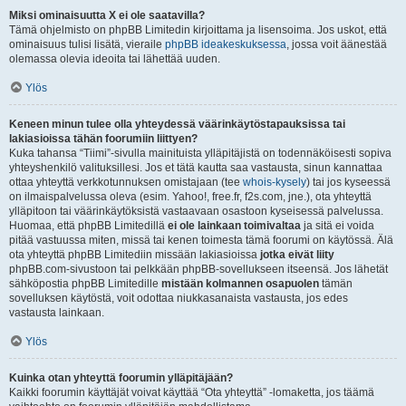
Miksi ominaisuutta X ei ole saatavilla?
Tämä ohjelmisto on phpBB Limitedin kirjoittama ja lisensoima. Jos uskot, että
ominaisuus tulisi lisätä, vieraile
phpBB ideakeskuksessa
, jossa voit äänestää
olemassa olevia ideoita tai lähettää uuden.
Ylös
Keneen minun tulee olla yhteydessä väärinkäytöstapauksissa tai
lakiasioissa tähän foorumiin liittyen?
Kuka tahansa “Tiimi”-sivulla mainituista ylläpitäjistä on todennäköisesti sopiva
yhteyshenkilö valituksillesi. Jos et tätä kautta saa vastausta, sinun kannattaa
ottaa yhteyttä verkkotunnuksen omistajaan (tee
whois-kysely
) tai jos kyseessä
on ilmaispalvelussa oleva (esim. Yahoo!, free.fr, f2s.com, jne.), ota yhteyttä
ylläpitoon tai väärinkäytöksistä vastaavaan osastoon kyseisessä palvelussa.
Huomaa, että phpBB Limitedillä
ei ole lainkaan toimivaltaa
ja sitä ei voida
pitää vastuussa miten, missä tai kenen toimesta tämä foorumi on käytössä. Älä
ota yhteyttä phpBB Limitediin missään lakiasioissa
jotka eivät liity
phpBB.com-sivustoon tai pelkkään phpBB-sovellukseen itseensä. Jos lähetät
sähköpostia phpBB Limitedille
mistään kolmannen osapuolen
tämän
sovelluksen käytöstä, voit odottaa niukkasanaista vastausta, jos edes
vastausta lainkaan.
Ylös
Kuinka otan yhteyttä foorumin ylläpitäjään?
Kaikki foorumin käyttäjät voivat käyttää “Ota yhteyttä” -lomaketta, jos täämä