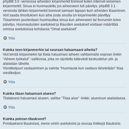
phpBB 3.0 -versiossa aiheiden kirjanmerkit toimivat kuten internet-selaimen
kirjanmerkit. Sinua ei huomautettu jos aiheeseen tuli päivitys. phpBB 3.1 -
versiosta lähtien kirjanmerkit toimivat samaan tapaan kuin aiheiden tilaaminen.
Voit saada ilmoituksen kun aihe josta sinulla on kirjanmerkki päivittyy.
Tilaaminen puolestaan huomauttaa sinua kun aiheeseen tai foorumiin tulee
päivitys. Huomautusten asetukset ja tilausten asetukset voidaan määrittää
omissa asetuksissa kohdassa “Omat asetukset”.
Ylös
Kuinka teen kirjanmerkin tai seuraan haluamaani aihetta?
Voit tehdä kirjanmekin tai tilata haluamasi aiheen valitsemalla sopivan linkin
“Aiheen työkalut” -valikossa, joka on sijoitettu kätevästi keskustelun ylä- ja
alalaidan lähelle.
Viestiketjuun vastaaminen ja valinta “Huomauta kun vastaus lähetetään” tilaa
viestiketjun.
Ylös
Kuinka tilaan haluamani alueen?
Tilataksesi haluamasi alueen, valitse “Tilaa alue” -linkki, aluesivun alalaidassa.
Ylös
Kuinka poistan tilaukseni?
Poistaaksesi tilauksiasi, mene omiin asetuksiisi ja seuraa linkkejä tilauksiisi.