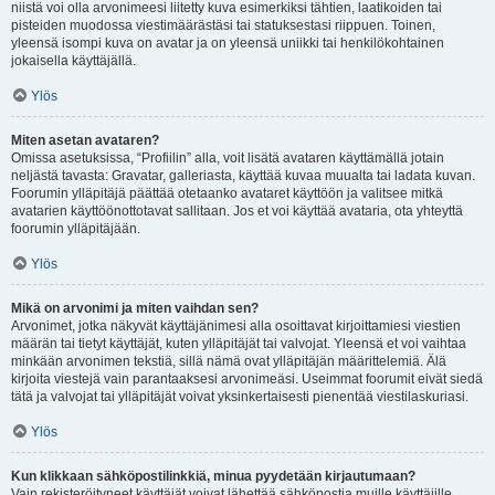
niistä voi olla arvonimeesi liitetty kuva esimerkiksi tähtien, laatikoiden tai
pisteiden muodossa viestimäärästäsi tai statuksestasi riippuen. Toinen,
yleensä isompi kuva on avatar ja on yleensä uniikki tai henkilökohtainen
jokaisella käyttäjällä.
Ylös
Miten asetan avataren?
Omissa asetuksissa, “Profiilin” alla, voit lisätä avataren käyttämällä jotain
neljästä tavasta: Gravatar, galleriasta, käyttää kuvaa muualta tai ladata kuvan.
Foorumin ylläpitäjä päättää otetaanko avataret käyttöön ja valitsee mitkä
avatarien käyttöönottotavat sallitaan. Jos et voi käyttää avataria, ota yhteyttä
foorumin ylläpitäjään.
Ylös
Mikä on arvonimi ja miten vaihdan sen?
Arvonimet, jotka näkyvät käyttäjänimesi alla osoittavat kirjoittamiesi viestien
määrän tai tietyt käyttäjät, kuten ylläpitäjät tai valvojat. Yleensä et voi vaihtaa
minkään arvonimen tekstiä, sillä nämä ovat ylläpitäjän määrittelemiä. Älä
kirjoita viestejä vain parantaaksesi arvonimeäsi. Useimmat foorumit eivät siedä
tätä ja valvojat tai ylläpitäjät voivat yksinkertaisesti pienentää viestilaskuriasi.
Ylös
Kun klikkaan sähköpostilinkkiä, minua pyydetään kirjautumaan?
Vain rekisteröityneet käyttäjät voivat lähettää sähköpostia muille käyttäjille