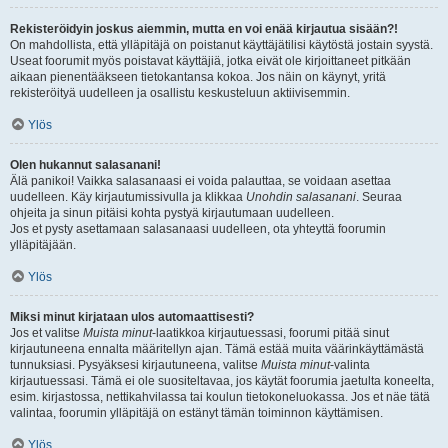
Rekisteröidyin joskus aiemmin, mutta en voi enää kirjautua sisään?!
On mahdollista, että ylläpitäjä on poistanut käyttäjätilisi käytöstä jostain syystä.
Useat foorumit myös poistavat käyttäjiä, jotka eivät ole kirjoittaneet pitkään
aikaan pienentääkseen tietokantansa kokoa. Jos näin on käynyt, yritä
rekisteröityä uudelleen ja osallistu keskusteluun aktiivisemmin.
Ylös
Olen hukannut salasanani!
Älä panikoi! Vaikka salasanaasi ei voida palauttaa, se voidaan asettaa
uudelleen. Käy kirjautumissivulla ja klikkaa
Unohdin salasanani
. Seuraa
ohjeita ja sinun pitäisi kohta pystyä kirjautumaan uudelleen.
Jos et pysty asettamaan salasanaasi uudelleen, ota yhteyttä foorumin
ylläpitäjään.
Ylös
Miksi minut kirjataan ulos automaattisesti?
Jos et valitse
Muista minut
-laatikkoa kirjautuessasi, foorumi pitää sinut
kirjautuneena ennalta määritellyn ajan. Tämä estää muita väärinkäyttämästä
tunnuksiasi. Pysyäksesi kirjautuneena, valitse
Muista minut
-valinta
kirjautuessasi. Tämä ei ole suositeltavaa, jos käytät foorumia jaetulta koneelta,
esim. kirjastossa, nettikahvilassa tai koulun tietokoneluokassa. Jos et näe tätä
valintaa, foorumin ylläpitäjä on estänyt tämän toiminnon käyttämisen.
Ylös