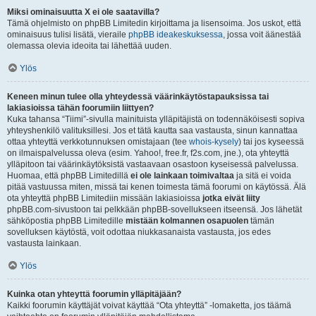
Miksi ominaisuutta X ei ole saatavilla?
Tämä ohjelmisto on phpBB Limitedin kirjoittama ja lisensoima. Jos uskot, että
ominaisuus tulisi lisätä, vieraile
phpBB ideakeskuksessa
, jossa voit äänestää
olemassa olevia ideoita tai lähettää uuden.
Ylös
Keneen minun tulee olla yhteydessä väärinkäytöstapauksissa tai
lakiasioissa tähän foorumiin liittyen?
Kuka tahansa “Tiimi”-sivulla mainituista ylläpitäjistä on todennäköisesti sopiva
yhteyshenkilö valituksillesi. Jos et tätä kautta saa vastausta, sinun kannattaa
ottaa yhteyttä verkkotunnuksen omistajaan (tee
whois-kysely
) tai jos kyseessä
on ilmaispalvelussa oleva (esim. Yahoo!, free.fr, f2s.com, jne.), ota yhteyttä
ylläpitoon tai väärinkäytöksistä vastaavaan osastoon kyseisessä palvelussa.
Huomaa, että phpBB Limitedillä
ei ole lainkaan toimivaltaa
ja sitä ei voida
pitää vastuussa miten, missä tai kenen toimesta tämä foorumi on käytössä. Älä
ota yhteyttä phpBB Limitediin missään lakiasioissa
jotka eivät liity
phpBB.com-sivustoon tai pelkkään phpBB-sovellukseen itseensä. Jos lähetät
sähköpostia phpBB Limitedille
mistään kolmannen osapuolen
tämän
sovelluksen käytöstä, voit odottaa niukkasanaista vastausta, jos edes
vastausta lainkaan.
Ylös
Kuinka otan yhteyttä foorumin ylläpitäjään?
Kaikki foorumin käyttäjät voivat käyttää “Ota yhteyttä” -lomaketta, jos täämä