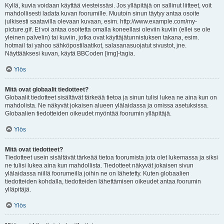
Kyllä, kuvia voidaan käyttää viesteissäsi. Jos ylläpitäjä on sallinut liitteet, voit
mahdollisesti ladata kuvan foorumille. Muutoin sinun täytyy antaa osoite
julkisesti saatavilla olevaan kuvaan, esim. http://www.example.com/my-
picture.gif. Et voi antaa osoitetta omalla koneellasi oleviin kuviin (ellei se ole
yleinen palvelin) tai kuviin, jotka ovat käyttäjätunnistuksen takana, esim.
hotmail tai yahoo sähköpostilaatikot, salasanasuojatut sivustot, jne.
Näyttääksesi kuvan, käytä BBCoden [img]-tagia.
Ylös
Mitä ovat globaalit tiedotteet?
Globaalit tiedotteet sisältävät tärkeää tietoa ja sinun tulisi lukea ne aina kun on
mahdolista. Ne näkyvät jokaisen alueen ylälaidassa ja omissa asetuksissa.
Globaalien tiedotteiden oikeudet myöntää foorumin ylläpitäjä.
Ylös
Mitä ovat tiedotteet?
Tiedotteet usein sisältävät tärkeää tietoa foorumista jota olet lukemassa ja siksi
ne tulisi lukea aina kun mahdollista. Tiedotteet näkyvät jokaisen sivun
ylälaidassa niillä foorumeilla joihin ne on lähetetty. Kuten globaalien
tiedotteiden kohdalla, tiedotteiden lähettämisen oikeudet antaa foorumin
ylläpitäjä.
Ylös