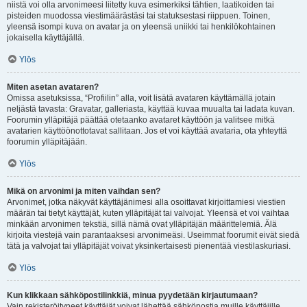
niistä voi olla arvonimeesi liitetty kuva esimerkiksi tähtien, laatikoiden tai
pisteiden muodossa viestimäärästäsi tai statuksestasi riippuen. Toinen,
yleensä isompi kuva on avatar ja on yleensä uniikki tai henkilökohtainen
jokaisella käyttäjällä.
Ylös
Miten asetan avataren?
Omissa asetuksissa, “Profiilin” alla, voit lisätä avataren käyttämällä jotain
neljästä tavasta: Gravatar, galleriasta, käyttää kuvaa muualta tai ladata kuvan.
Foorumin ylläpitäjä päättää otetaanko avataret käyttöön ja valitsee mitkä
avatarien käyttöönottotavat sallitaan. Jos et voi käyttää avataria, ota yhteyttä
foorumin ylläpitäjään.
Ylös
Mikä on arvonimi ja miten vaihdan sen?
Arvonimet, jotka näkyvät käyttäjänimesi alla osoittavat kirjoittamiesi viestien
määrän tai tietyt käyttäjät, kuten ylläpitäjät tai valvojat. Yleensä et voi vaihtaa
minkään arvonimen tekstiä, sillä nämä ovat ylläpitäjän määrittelemiä. Älä
kirjoita viestejä vain parantaaksesi arvonimeäsi. Useimmat foorumit eivät siedä
tätä ja valvojat tai ylläpitäjät voivat yksinkertaisesti pienentää viestilaskuriasi.
Ylös
Kun klikkaan sähköpostilinkkiä, minua pyydetään kirjautumaan?
Vain rekisteröityneet käyttäjät voivat lähettää sähköpostia muille käyttäjille