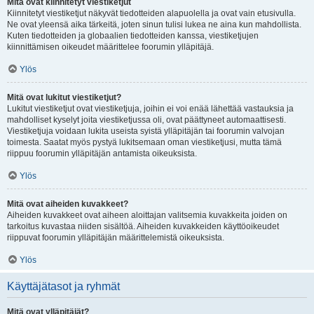
Mitä ovat kiinnitetyt viestiketjut
Kiinnitetyt viestiketjut näkyvät tiedotteiden alapuolella ja ovat vain etusivulla.
Ne ovat yleensä aika tärkeitä, joten sinun tulisi lukea ne aina kun mahdollista.
Kuten tiedotteiden ja globaalien tiedotteiden kanssa, viestiketjujen
kiinnittämisen oikeudet määrittelee foorumin ylläpitäjä.
Ylös
Mitä ovat lukitut viestiketjut?
Lukitut viestiketjut ovat viestiketjuja, joihin ei voi enää lähettää vastauksia ja
mahdolliset kyselyt joita viestiketjussa oli, ovat päättyneet automaattisesti.
Viestiketjuja voidaan lukita useista syistä ylläpitäjän tai foorumin valvojan
toimesta. Saatat myös pystyä lukitsemaan oman viestiketjusi, mutta tämä
riippuu foorumin ylläpitäjän antamista oikeuksista.
Ylös
Mitä ovat aiheiden kuvakkeet?
Aiheiden kuvakkeet ovat aiheen aloittajan valitsemia kuvakkeita joiden on
tarkoitus kuvastaa niiden sisältöä. Aiheiden kuvakkeiden käyttöoikeudet
riippuvat foorumin ylläpitäjän määrittelemistä oikeuksista.
Ylös
Käyttäjätasot ja ryhmät
Mitä ovat ylläpitäjät?