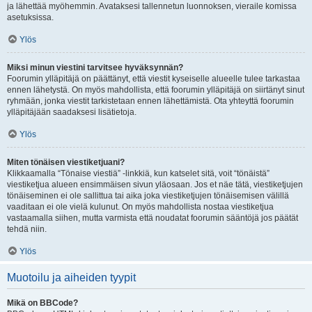
ja lähettää myöhemmin. Avataksesi tallennetun luonnoksen, vieraile komissa
asetuksissa.
Ylös
Miksi minun viestini tarvitsee hyväksynnän?
Foorumin ylläpitäjä on päättänyt, että viestit kyseiselle alueelle tulee tarkastaa
ennen lähetystä. On myös mahdollista, että foorumin ylläpitäjä on siirtänyt sinut
ryhmään, jonka viestit tarkistetaan ennen lähettämistä. Ota yhteyttä foorumin
ylläpitäjään saadaksesi lisätietoja.
Ylös
Miten tönäisen viestiketjuani?
Klikkaamalla “Tönaise viestiä” -linkkiä, kun katselet sitä, voit “tönäistä”
viestiketjua alueen ensimmäisen sivun yläosaan. Jos et näe tätä, viestiketjujen
tönäiseminen ei ole sallittua tai aika joka viestiketjujen tönäisemisen välillä
vaaditaan ei ole vielä kulunut. On myös mahdollista nostaa viestiketjua
vastaamalla siihen, mutta varmista että noudatat foorumin sääntöjä jos päätät
tehdä niin.
Ylös
Muotoilu ja aiheiden tyypit
Mikä on BBCode?