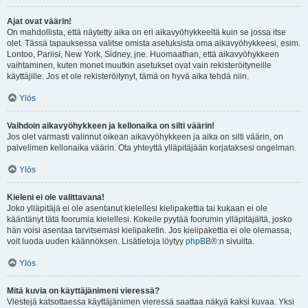
Ajat ovat väärin!
On mahdollista, että näytetty aika on eri aikavyöhykkeeltä kuin se jossa itse
olet. Tässä tapauksessa valitse omista asetuksista oma aikavyöhykkeesi, esim.
Lontoo, Pariisi, New York, Sidney, jne. Huomaathan, että aikavyöhykkeen
vaihtaminen, kuten monet muutkin asetukset ovat vain rekisteröityneille
käyttäjille. Jos et ole rekisteröitynyt, tämä on hyvä aika tehdä niin.
Ylös
Vaihdoin aikavyöhykkeen ja kellonaika on silti väärin!
Jos olet varmasti valinnut oikean aikavyöhykkeen ja aika on silti väärin, on
palvelimen kellonaika väärin. Ota yhteyttä ylläpitäjään korjataksesi ongelman.
Ylös
Kieleni ei ole valittavana!
Joko ylläpitäjä ei ole asentanut kielellesi kielipakettia tai kukaan ei ole
kääntänyt tätä foorumia kielellesi. Kokeile pyytää foorumin ylläpitäjältä, josko
hän voisi asentaa tarvitsemasi kielipaketin. Jos kielipakettia ei ole olemassa,
voit luoda uuden käännöksen. Lisätietoja löytyy
phpBB
®:n sivuilta.
Ylös
Mitä kuvia on käyttäjänimeni vieressä?
Viestejä katsottaessa käyttäjänimen vieressä saattaa näkyä kaksi kuvaa. Yksi