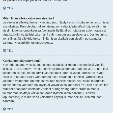
voi poistaa viestejä, jos niihin on joku vastannut.
Ylös
Miten liitän allekirjoituksen viestiini?
Lisätäksesi allekirjoituksen viestiisi, sinun täytyy ensin luoda sellainen omissa
asetuksissa. Kun olet luonut sellaisen, voit valita
Lisää allekirjoitus
-valinnan
viestin kirjoituslomakkeessa. Voit myös lisätä allekirjoituksen automaattisesti
aina kaikkiin viesteihisi tekemällä valinnan omissa asetuksissa. Jos teet niin,
voit silti estää allekirjoituksen liittämisen yksittäiseen viestiin poistamalla
valinnan viestinkirjoituslomakkeessa.
Ylös
Kuinka luon äänestyksen?
Kun kirjoitat uuta viestiketjua tai muokkaat viestiketjun ensimmäistä viestiä,
klikkaa "Luo äänestys"-välilehteä viestilomakkeen alapuolella. Jos et näe tätä
välilehteä, sinulla ei ole tarvittavia oikeuksia äänestysten luomiseen. Syötä
otsikko ja ainakin kaksi vaihtoehtoa niille varattuihin kenttiin. Varmista että
jokainen vaihtoehto on omalla rivillään tekstikentässä. Voit myös määritellä
kuinka monta vaihtoehtoa käyttäjät voivat valita kohdasta You can also set the
number of options users may select during voting under “Kuinka monta
vaihtoehtoa käyttäjä voi valita”, äänestyksen kesto päivinä (0 kestää
loputtomasti) ja viimeisenä voit antaa käyttäjille mahdollisuuden muuttaa
ääntään.
Ylös