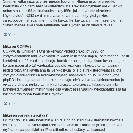
Sinun ei välttämättä tarvitse, riippuu foorumin ylläpitäjästä, tarvitaanko
foorumilla kirjoittamiseen rekisteröitymistä. Rekisteröityminen voi kuitenkin
antaa sinulle lisää ominaisuuksia käyttöön, jotka eivät ole vieraiden
käytettävissä. Näitä ovat mm. avatar-kuvan määrittely, yksityisviestit,
sähköpostien lähettäminen muille käyttäjille, käyttäjäryhmien jäsenyys jne.
Siihen menee aikaa vain muutamia hetkiä, joten se on suositeltavaa.
Ylös
Mikä on COPPA?
COPPA, tai Children’s Online Privacy Protection Act of 1998, on
yhdysvaltalainen laki, joka vaatii kaikkien verkkosivustojen, jotka mahdollisesti
keräävät alle 13-vuotiailta tietoja, hankkia huoltajan kirjallisen luvan tietojen
keräämiseen alle 13-vuotiaalta. Jos olet epävarma koskeeko tämä sinua
rekisteröityvänä käyttäjänä tai verkkosivua jolle olet rekisteröitymässä, ota
yhteyttä oikeudelliseen neuvonantajaan saadaksesi apua. Huomaa, että
phpBB Limited ja tämän foorumin omistajat eivät voi antaa lakineuvontaa ja
eivät ole yhteyshenkilöitä minkäänlaisissa lakiasioissa, lukuunottamatta
kysymystä “Keneen minun tulee olla yhteydessä väärinkäytöstapauksissa tai
lakiasioissa tähän foorumiin liittyen?”.
Ylös
Miksi en voi rekisteröityä?
On mahdollista, että foorumin ylläpitäjä on poistanut rekisteröinnin käytöstä
estääkseen uusia vierailijoita rekisteröitymästä. Foorumin ylläpitäjä on voinut
myös asettaa porttikiellon IP-osoitteellesi tai estänyt valitsemasi