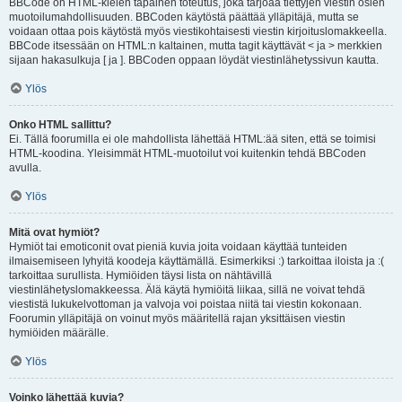
BBCode on HTML-kielen tapainen toteutus, joka tarjoaa tiettyjen viestin osien
muotoilumahdollisuuden. BBCoden käytöstä päättää ylläpitäjä, mutta se
voidaan ottaa pois käytöstä myös viestikohtaisesti viestin kirjoituslomakkeella.
BBCode itsessään on HTML:n kaltainen, mutta tagit käyttävät < ja > merkkien
sijaan hakasulkuja [ ja ]. BBCoden oppaan löydät viestinlähetyssivun kautta.
Ylös
Onko HTML sallittu?
Ei. Tällä foorumilla ei ole mahdollista lähettää HTML:ää siten, että se toimisi
HTML-koodina. Yleisimmät HTML-muotoilut voi kuitenkin tehdä BBCoden
avulla.
Ylös
Mitä ovat hymiöt?
Hymiöt tai emoticonit ovat pieniä kuvia joita voidaan käyttää tunteiden
ilmaisemiseen lyhyitä koodeja käyttämällä. Esimerkiksi :) tarkoittaa iloista ja :(
tarkoittaa surullista. Hymiöiden täysi lista on nähtävillä
viestinlähetyslomakkeessa. Älä käytä hymiöitä liikaa, sillä ne voivat tehdä
viestistä lukukelvottoman ja valvoja voi poistaa niitä tai viestin kokonaan.
Foorumin ylläpitäjä on voinut myös määritellä rajan yksittäisen viestin
hymiöiden määrälle.
Ylös
Voinko lähettää kuvia?