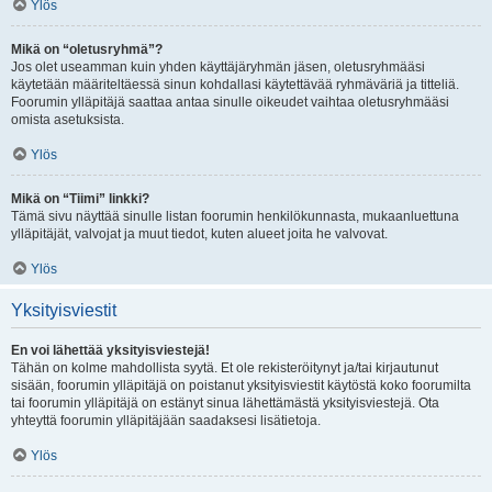
Ylös
Mikä on “oletusryhmä”?
Jos olet useamman kuin yhden käyttäjäryhmän jäsen, oletusryhmääsi
käytetään määriteltäessä sinun kohdallasi käytettävää ryhmäväriä ja titteliä.
Foorumin ylläpitäjä saattaa antaa sinulle oikeudet vaihtaa oletusryhmääsi
omista asetuksista.
Ylös
Mikä on “Tiimi” linkki?
Tämä sivu näyttää sinulle listan foorumin henkilökunnasta, mukaanluettuna
ylläpitäjät, valvojat ja muut tiedot, kuten alueet joita he valvovat.
Ylös
Yksityisviestit
En voi lähettää yksityisviestejä!
Tähän on kolme mahdollista syytä. Et ole rekisteröitynyt ja/tai kirjautunut
sisään, foorumin ylläpitäjä on poistanut yksityisviestit käytöstä koko foorumilta
tai foorumin ylläpitäjä on estänyt sinua lähettämästä yksityisviestejä. Ota
yhteyttä foorumin ylläpitäjään saadaksesi lisätietoja.
Ylös