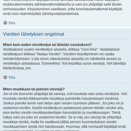
sisäänrakennetulla sähköpostilomakkeella ja vain jos ylläpitäjä sallii tämän
ominaisuuden. Kirjautuminen vaaditaan, jotta tunnistautumattomat käyttäjät
eivät voisi väärinkäyttää sähköpostijärjestelmää.
Ylös
Viestien lähetyksen ongelmat
Miten luon uuden viestiketjun tai lähetän vastauksen?
Aloittaaksesi uuden viestiketjun alueella, klikkaa "Uusi Aihe". Vastataksesi
viestiketjuun klikkaa "Vastaa Viestiin". Viestien kirjoittaminen voi vaatia
rekisteröitymisen. Lista sinun oikeuksistasi alueella on nähtävillä alueen ja
viestiketjun alalaidassa. Esimerkiksi: Voit kirjoittaa uusia viestejä, Voit lähettää
liitetiedostoja, jne.
Ylös
Miten muokkaan tai poistan viestejä?
Jos et ole foorumin ylläpitäjä tai valvoja, voit muokata vain omia viestejäsi. Voit
muokata viestiä klikkaamalla muokkaa-painiketta haluamassasi viestissä.
Joskus painike toimii vain tietyn ajan viestin luomisen jälkeen. Jos joku on jo
vastannut viestiin, löydät viestiketjuun palatessasi pienen tekstin viestisi alla,
joka kertoo viestin muokkauskertojen lukumäärän ja muokkausajan. Tämä
näkyy vain jos joku on vastannut viestiin. Se ei näy, jos valvoja tai ylläpitäjä
muokkaa viestiä, mutta he saattavat jättää pienen huomautuksen viestin
muokkaamisen syistä niin halutessaan. Huomaa, että normaalit käyttäjät eivät