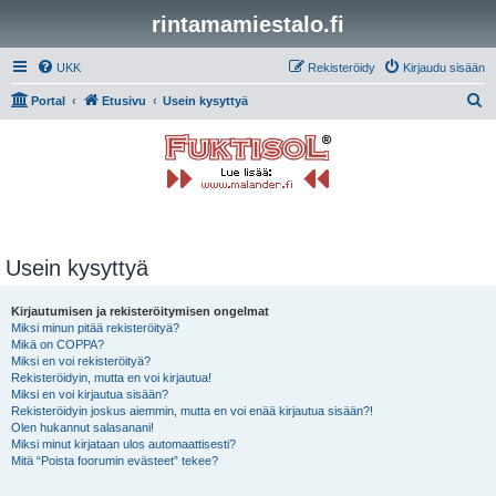
rintamamiestalo.fi
UKK
Rekisteröidy
Kirjaudu sisään
E
Portal
Etusivu
Usein kysyttyä
t
s
i
Usein kysyttyä
Kirjautumisen ja rekisteröitymisen ongelmat
Miksi minun pitää rekisteröityä?
Mikä on COPPA?
Miksi en voi rekisteröityä?
Rekisteröidyin, mutta en voi kirjautua!
Miksi en voi kirjautua sisään?
Rekisteröidyin joskus aiemmin, mutta en voi enää kirjautua sisään?!
Olen hukannut salasanani!
Miksi minut kirjataan ulos automaattisesti?
Mitä “Poista foorumin evästeet” tekee?