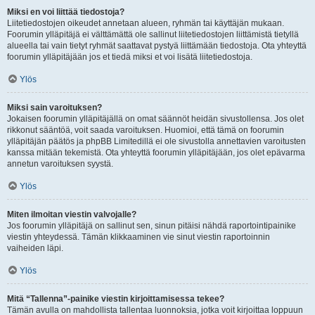
Miksi en voi liittää tiedostoja?
Liitetiedostojen oikeudet annetaan alueen, ryhmän tai käyttäjän mukaan.
Foorumin ylläpitäjä ei välttämättä ole sallinut liitetiedostojen liittämistä tietyllä
alueella tai vain tietyt ryhmät saattavat pystyä liittämään tiedostoja. Ota yhteyttä
foorumin ylläpitäjään jos et tiedä miksi et voi lisätä liitetiedostoja.
Ylös
Miksi sain varoituksen?
Jokaisen foorumin ylläpitäjällä on omat säännöt heidän sivustollensa. Jos olet
rikkonut sääntöä, voit saada varoituksen. Huomioi, että tämä on foorumin
ylläpitäjän päätös ja phpBB Limitedillä ei ole sivustolla annettavien varoitusten
kanssa mitään tekemistä. Ota yhteyttä foorumin ylläpitäjään, jos olet epävarma
annetun varoituksen syystä.
Ylös
Miten ilmoitan viestin valvojalle?
Jos foorumin ylläpitäjä on sallinut sen, sinun pitäisi nähdä raportointipainike
viestin yhteydessä. Tämän klikkaaminen vie sinut viestin raportoinnin
vaiheiden läpi.
Ylös
Mitä “Tallenna”-painike viestin kirjoittamisessa tekee?
Tämän avulla on mahdollista tallentaa luonnoksia, jotka voit kirjoittaa loppuun