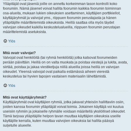
Ylläpitäjät ovat jäseniä joille on annettu korkeimman tason kontrolli koko
foorumiin. Nämä jäsenet voivat hallita foorumin kaikkia foorumin toiminnan
osa-alueita, mukaan lukien oikeuksien asettaminen, käyttäjien porttikiellot,
käyttäjäryhmät ja valvojat yms., riippuen foorumin perustajasta ja hänen
ylläpitäjille määrittelemistä oikeuksista. Heillä saattaa olla myös täydet
valvojan oikeudet kaikilla keskustelualueilla, riippuen foorumin perustajan
määrittelemistä asetuksista.
Ylös
Mitä ovatr valvojat?
Valvojat ovat henkilöitä (tai ryhmä henkilöitä) jotka katsovat foorumeiden
perään päivittäin. Heillä on on valta muokata ja poistaa viestejä ja lukita, avata,
siirtää, poistaa ja jakaa viestiketjuja niillä alueilla joissa heillä on valvojan
oikeudet. Yleensä valvojat ovat paikalla estämässä aiheen vierestä
keskustelua tai hyvien tapojen vastaisen materiaalin lähettämistä.
Ylös
Mitä ovat käyttäjäryhmät?
Käyttäjäryhmät ovat käyttäjien ryhmiä, jotka jakavat yhteisön hallittaviin osiin,
joiden kanssa foorumin ylläpitäjät voivat toimia. Jokainen käyttäjä voi kuulua
useisiin ryhmiin ja jokaiselle ryhmälle voidaan määritellä yksilölliset oikeudet.
Tämä tarjoaa ylläpitäjille helpon tavan muuttaa käyttäjien oikeuksia useille
käyttäjille kerralla, kuten muuttaa valvojien oikeuksia tai hallita pääsyä
suljetulle alueelle.