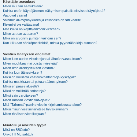
Käyttäjän asetukset
Miten muutan asetuksiani?
Kuinka estän käyttäjänimeni näkymisen paikalla olevissa käyttäjissä?
Ajat ovat väärin!
Vaihdoin aikavyöhykkeen ja kellonaika on silti väärin!
Kieleni ei ole valittavana!
Mitä kuvia on käyttäjänimeni vieressä?
Miten asetan avataren?
Mikä on arvonimi ja miten vaihdan sen?
Kun klikkaan sähköpostilinkkiä, minua pyydetään kirjautumaan?
Viestien lähetyksen ongelmat
Miten luon uuden viestiketjun tai lähetän vastauksen?
Miten muokkaan tai poistan viestejä?
Miten liitän allekirjoituksen viestiini?
Kuinka luon äänestyksen?
Miksi en voi lisätä vastausvaihtoehtoja kyselyyn?
Kuinka muokkaan tai poistan äänestyksen?
Miksi en pääse alueelle?
Miksi en voi liittää tiedostoja?
Miksi sain varoituksen?
Miten ilmoitan viestin valvojalle?
Mitä “Tallenna”-painike viestin kirjoittamisessa tekee?
Miksi minun viestini tarvitsee hyväksynnän?
Miten tönäisen viestiketjuani?
Muotoilu ja aiheiden tyypit
Mikä on BBCode?
Onko HTML sallittu?