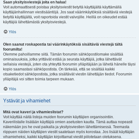
Saan yksityisviestejä joita en halua!
Voit automaattisesti poistaa yksityisviestit tietyltä käyttäjältä käyttämällä
käyttäjänhallinnan viestisääntöjä. Jos saat väärinkäytöksiä sisältäviä viestejä
tietyltä käyttäjältä, voit raportoida viestit valvojille. Heillä on oikeudet estää
käyttäjiä lähettämästä yksityisviestejä.
Ylös
Olen saanut roskapostia tai väärinkäytöksiä sisältäviä viestejä tältä
foorumilta!
Olemme pahoillamme siitä. Tämän foorumin sähköpostilomake sisältää
ominaisuuksia, jotka yrittävät estää ja seurata käyttäjiä, jotka lähettävät
sellaisia viestejä, joten ota yhteyttä foorumin ylläpitäjään ja lähetä hänelle täysi
kopio saamastasi sähköpostista. On tärkeää, että se sisältää kaikki
otsaketiedot sähköpostista, jotka sisältävät viestin lähettäjän tiedot. Foorumin
ylläpitäjä voi sitten toimia tarpeen mukaan.
Ylös
Ystävät ja vihamiehet
Mitä ovat kaveri ja vihamieslistat?
Voit käyttää näitä listoja muiden foorumin käyttäjien organisointiin.
Kaverilistalle lisätään käyttäjiä omien asetusten kautta. Tämä auttaa nopeasti
näkemään jos he ovat paikalla ja yksityisviestien lähettämisessä. Teemasta
riippuen näiden käyttäjien viestit saatetaan myös korostaa. Jos lisäät käyttäjän
vihamieheksi, kaikki käyttäjän kirjoittamat viestit piilotetaan oletuksena.