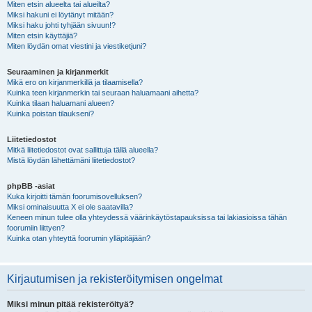
Miten etsin alueelta tai alueilta?
Miksi hakuni ei löytänyt mitään?
Miksi haku johti tyhjään sivuun!?
Miten etsin käyttäjiä?
Miten löydän omat viestini ja viestiketjuni?
Seuraaminen ja kirjanmerkit
Mikä ero on kirjanmerkillä ja tilaamisella?
Kuinka teen kirjanmerkin tai seuraan haluamaani aihetta?
Kuinka tilaan haluamani alueen?
Kuinka poistan tilaukseni?
Liitetiedostot
Mitkä liitetiedostot ovat sallittuja tällä alueella?
Mistä löydän lähettämäni liitetiedostot?
phpBB -asiat
Kuka kirjoitti tämän foorumisovelluksen?
Miksi ominaisuutta X ei ole saatavilla?
Keneen minun tulee olla yhteydessä väärinkäytöstapauksissa tai lakiasioissa tähän
foorumiin liittyen?
Kuinka otan yhteyttä foorumin ylläpitäjään?
Kirjautumisen ja rekisteröitymisen ongelmat
Miksi minun pitää rekisteröityä?