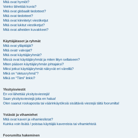
Mitä ovat hymiöt?
Voinko lähettää kuvia?
Mitä ovat globaalit tiedotteet?
Mitä ovat tiedotteet?
Mitä ovat kiinnitetyt viestiketjut
Mitä ovat lukitut viestiketjut?
Mitä ovat aiheiden kuvakkeet?
Käyttäjätasot ja ryhmät
Mitä ovat ylläpitäjät?
Mitä ovatr valvojat?
Mitä ovat käyttäjäryhmät?
Missä ovat käyttäjäryhmät ja miten liityn sellaiseen?
Miten pääsen käyttäjäryhmän johtajaksi?
Miksi jotkut käyttäjäryhmät näkyvät eri väreillä?
Mikä on “oletusryhmä”?
Mikä on “Tiimi” linkki?
Yksityisviestit
En voi lähettää yksityisviestejä!
Saan yksityisviestejä joita en halua!
Olen saanut roskapostia tai väärinkäytöksiä sisältäviä viestejä tältä foorumilta!
Ystävät ja vihamiehet
Mitä ovat kaveri ja vihamieslistat?
Kuinka voin lisätä / poistaa käyttäjiä kavereista tai vihamiehistä
Foorumilta hakeminen