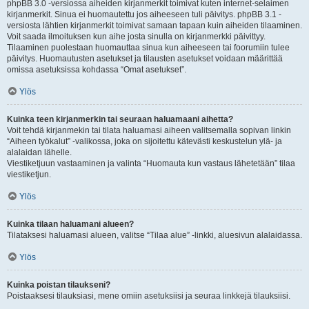
phpBB 3.0 -versiossa aiheiden kirjanmerkit toimivat kuten internet-selaimen
kirjanmerkit. Sinua ei huomautettu jos aiheeseen tuli päivitys. phpBB 3.1 -
versiosta lähtien kirjanmerkit toimivat samaan tapaan kuin aiheiden tilaaminen.
Voit saada ilmoituksen kun aihe josta sinulla on kirjanmerkki päivittyy.
Tilaaminen puolestaan huomauttaa sinua kun aiheeseen tai foorumiin tulee
päivitys. Huomautusten asetukset ja tilausten asetukset voidaan määrittää
omissa asetuksissa kohdassa “Omat asetukset”.
Ylös
Kuinka teen kirjanmerkin tai seuraan haluamaani aihetta?
Voit tehdä kirjanmekin tai tilata haluamasi aiheen valitsemalla sopivan linkin
“Aiheen työkalut” -valikossa, joka on sijoitettu kätevästi keskustelun ylä- ja
alalaidan lähelle.
Viestiketjuun vastaaminen ja valinta “Huomauta kun vastaus lähetetään” tilaa
viestiketjun.
Ylös
Kuinka tilaan haluamani alueen?
Tilataksesi haluamasi alueen, valitse “Tilaa alue” -linkki, aluesivun alalaidassa.
Ylös
Kuinka poistan tilaukseni?
Poistaaksesi tilauksiasi, mene omiin asetuksiisi ja seuraa linkkejä tilauksiisi.