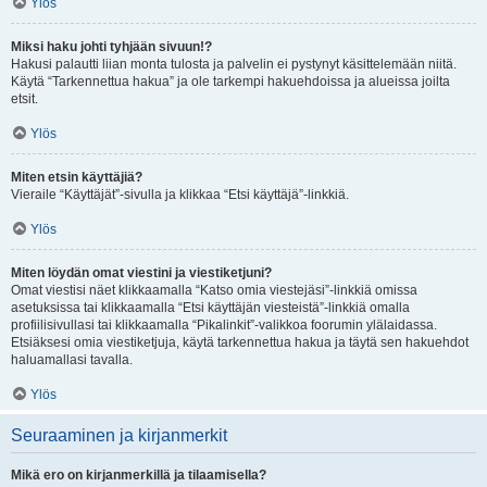
Ylös
Miksi haku johti tyhjään sivuun!?
Hakusi palautti liian monta tulosta ja palvelin ei pystynyt käsittelemään niitä.
Käytä “Tarkennettua hakua” ja ole tarkempi hakuehdoissa ja alueissa joilta
etsit.
Ylös
Miten etsin käyttäjiä?
Vieraile “Käyttäjät”-sivulla ja klikkaa “Etsi käyttäjä”-linkkiä.
Ylös
Miten löydän omat viestini ja viestiketjuni?
Omat viestisi näet klikkaamalla “Katso omia viestejäsi”-linkkiä omissa
asetuksissa tai klikkaamalla “Etsi käyttäjän viesteistä”-linkkiä omalla
profiilisivullasi tai klikkaamalla “Pikalinkit”-valikkoa foorumin ylälaidassa.
Etsiäksesi omia viestiketjuja, käytä tarkennettua hakua ja täytä sen hakuehdot
haluamallasi tavalla.
Ylös
Seuraaminen ja kirjanmerkit
Mikä ero on kirjanmerkillä ja tilaamisella?