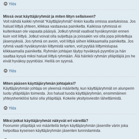
Ylös
Missä ovat käyttäjäryhmät ja miten liityn sellaiseen?
Voit nähdä kaikki ryhmät “Käyttäjäryhmät”-linkin kautta omissa asetuksissa. Jos
haluat liittyä yhteen, klikkaa vastaavaa painiketta. Kaikissa ryhmissä ei
kuitenkaan ole vapaata pääsyä. Jotkut ryhmät vaativat hyväksynnän ennen
kuin voit liittyä. Jotkut voivat olla suljettuja ja joissakin voi olla jopa piilotettuja
jäsenyyksiä. Jos ryhmä on avoin, voit liittyä siihen klikkaamalla painiketta. Jos
ryhmä vaatii hyväksynnän liittymistä varten, voit pyytää liittymislupaa
klikkaamalla painiketta. Ryhmän johtajan täytyy hyväksyä pyyntösi ja hän
saattaa kysyä miksi haluat liittyä ryhmään. Älä häiriköi ryhmän ylläpitäjiä jos he
eivät hyväksy pyyntöäsi. Heillä on syynsä.
Ylös
Miten pääsen käyttäjäryhmän johtajaksi?
Käyttäjäryhmän johtaja on yleensä määritelty, kun käyttäjäryhmät on alunperin
luotu ylläpitäjän toimesta. Jos haluat luoda käyttäjäryhmän, ensimmäinen
yhteyshenkilösi tulisi olla ylläpitäjä. Kokeile yksityisviestin lähettämistä.
Ylös
Miksi jotkut käyttäjäryhmät näkyvät eri väreillä?
Foorumin ylläpitäjä voi määritellä tietyn käyttäjäryhmän jäsenille värin joka
helpottaa kyseisen käyttäjäryhmän jäsenten tunnistamista.