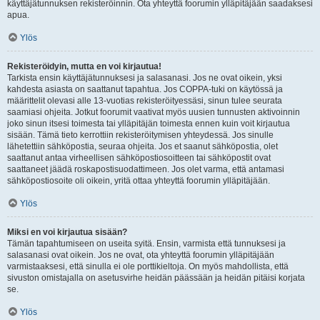
käyttäjätunnuksen rekisteröinnin. Ota yhteyttä foorumin ylläpitäjään saadaksesi
apua.
Ylös
Rekisteröidyin, mutta en voi kirjautua!
Tarkista ensin käyttäjätunnuksesi ja salasanasi. Jos ne ovat oikein, yksi
kahdesta asiasta on saattanut tapahtua. Jos COPPA-tuki on käytössä ja
määrittelit olevasi alle 13-vuotias rekisteröityessäsi, sinun tulee seurata
saamiasi ohjeita. Jotkut foorumit vaativat myös uusien tunnusten aktivoinnin
joko sinun itsesi toimesta tai ylläpitäjän toimesta ennen kuin voit kirjautua
sisään. Tämä tieto kerrottiin rekisteröitymisen yhteydessä. Jos sinulle
lähetettiin sähköpostia, seuraa ohjeita. Jos et saanut sähköpostia, olet
saattanut antaa virheellisen sähköpostiosoitteen tai sähköpostit ovat
saattaneet jäädä roskapostisuodattimeen. Jos olet varma, että antamasi
sähköpostiosoite oli oikein, yritä ottaa yhteyttä foorumin ylläpitäjään.
Ylös
Miksi en voi kirjautua sisään?
Tämän tapahtumiseen on useita syitä. Ensin, varmista että tunnuksesi ja
salasanasi ovat oikein. Jos ne ovat, ota yhteyttä foorumin ylläpitäjään
varmistaaksesi, että sinulla ei ole porttikieltoja. On myös mahdollista, että
sivuston omistajalla on asetusvirhe heidän päässään ja heidän pitäisi korjata
se.
Ylös