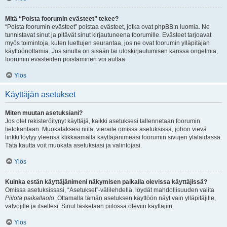
Mitä “Poista foorumin evästeet” tekee?
“Poista foorumin evästeet” poistaa evästeet, jotka ovat phpBB:n luomia. Ne
tunnistavat sinut ja pitävät sinut kirjautuneena foorumille. Evästeet tarjoavat
myös toimintoja, kuten luettujen seurantaa, jos ne ovat foorumin ylläpitäjän
käyttöönottamia. Jos sinulla on sisään tai uloskirjautumisen kanssa ongelmia,
foorumin evästeiden poistaminen voi auttaa.
Ylös
Käyttäjän asetukset
Miten muutan asetuksiani?
Jos olet rekisteröitynyt käyttäjä, kaikki asetuksesi tallennetaan foorumin
tietokantaan. Muokataksesi niitä, vieraile omissa asetuksissa, johon vievä
linkki löytyy yleensä klikkaamalla käyttäjänimeäsi foorumin sivujen ylälaidassa.
Tätä kautta voit muokata asetuksiasi ja valintojasi.
Ylös
Kuinka estän käyttäjänimeni näkymisen paikalla olevissa käyttäjissä?
Omissa asetuksissasi, “Asetukset”-välilehdellä, löydät mahdollisuuden valita
Piilota paikallaolo
. Ottamalla tämän asetuksen käyttöön näyt vain ylläpitäjille,
valvojille ja itsellesi. Sinut lasketaan piilossa oleviin käyttäjiin.
Ylös