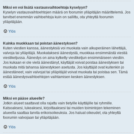
Miksi en voi lisätä vastausvaihtoehtoja kyselyyn?
Kyselyn vastausvaihtoehtojen määrä on foorumin ylläpitäjän määrittelemä. Jos
tarvitset enemmän vaihtoehtoja kuin on sallittu, ota yhteyttä foorumin
ylläpitäjään.
Ylös
Kuinka muokkaan tai poistan äänestyksen?
Kuten viestien kanssa, äänestyksiä voi muokata vain alkuperäinen lähettäjä,
valvoja tai ylläpitäjä. Muokataksesi äänestystä, muokkaa ensimmäistä viestiä
viestiketjussa. Äänestys on aina kytketty viestiketjun ensimmäiseen viestiin.
Jos kukaan ei ole vielä äänestänyt, käyttäjät voivat poistaa äänestyksen tai
muokata mitä tahansa äänestyksen asetusta. Jos käyttäjät ovat kuitenkin jo
äänestäneet, vain valvojat tai ylläpitäjät voivat muokata tai poistaa sen. Tämä
estää äänestysvaihtoehtojen vaihtamisen kesken äänestyksen.
Ylös
Miksi en pääse alueelle?
Jotkin alueet saattavat olla rajattu vain tietyille käyttäjille tai ryhmille.
Katsoaksesi, lukeaksesi, kirjoittaaksesi tai muiden toimintojen tekeminen
alueella saattaa tarvita erikoisoikeuksia. Jos haluat oikeudet, ota yhteyttä
foorumin valvojaan tai ylläpitäjään.
Ylös