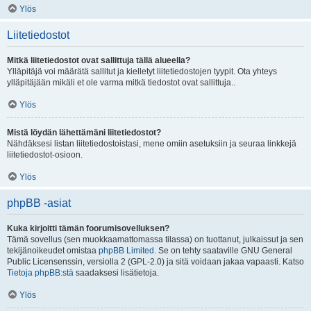
Ylös
Liitetiedostot
Mitkä liitetiedostot ovat sallittuja tällä alueella?
Ylläpitäjä voi määrätä sallitut ja kielletyt liitetiedostojen tyypit. Ota yhteys
ylläpitäjään mikäli et ole varma mitkä tiedostot ovat sallittuja..
Ylös
Mistä löydän lähettämäni liitetiedostot?
Nähdäksesi listan liitetiedostoistasi, mene omiin asetuksiin ja seuraa linkkejä
liitetiedostot-osioon.
Ylös
phpBB -asiat
Kuka kirjoitti tämän foorumisovelluksen?
Tämä sovellus (sen muokkaamattomassa tilassa) on tuottanut, julkaissut ja sen
tekijänoikeudet omistaa
phpBB Limited
. Se on tehty saataville GNU General
Public Licensenssin, versiolla 2 (GPL-2.0) ja sitä voidaan jakaa vapaasti. Katso
Tietoja phpBB:stä
saadaksesi lisätietoja.
Ylös