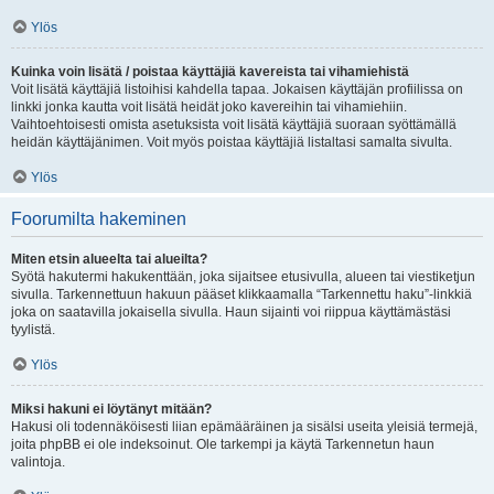
Ylös
Kuinka voin lisätä / poistaa käyttäjiä kavereista tai vihamiehistä
Voit lisätä käyttäjiä listoihisi kahdella tapaa. Jokaisen käyttäjän profiilissa on
linkki jonka kautta voit lisätä heidät joko kavereihin tai vihamiehiin.
Vaihtoehtoisesti omista asetuksista voit lisätä käyttäjiä suoraan syöttämällä
heidän käyttäjänimen. Voit myös poistaa käyttäjiä listaltasi samalta sivulta.
Ylös
Foorumilta hakeminen
Miten etsin alueelta tai alueilta?
Syötä hakutermi hakukenttään, joka sijaitsee etusivulla, alueen tai viestiketjun
sivulla. Tarkennettuun hakuun pääset klikkaamalla “Tarkennettu haku”-linkkiä
joka on saatavilla jokaisella sivulla. Haun sijainti voi riippua käyttämästäsi
tyylistä.
Ylös
Miksi hakuni ei löytänyt mitään?
Hakusi oli todennäköisesti liian epämääräinen ja sisälsi useita yleisiä termejä,
joita phpBB ei ole indeksoinut. Ole tarkempi ja käytä Tarkennetun haun
valintoja.