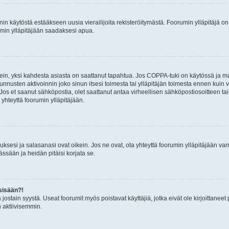
nin käytöstä estääkseen uusia vierailijoita rekisteröitymästä. Foorumin ylläpitäjä on v
umin ylläpitäjään saadaksesi apua.
ein, yksi kahdesta asiasta on saattanut tapahtua. Jos COPPA-tuki on käytössä ja määri
nnusten aktivoinnin joko sinun itsesi toimesta tai ylläpitäjän toimesta ennen kuin vo
. Jos et saanut sähköpostia, olet saattanut antaa virheellisen sähköpostiosoitteen t
 yhteyttä foorumin ylläpitäjään.
sesi ja salasanasi ovat oikein. Jos ne ovat, ota yhteyttä foorumin ylläpitäjään varmi
ssään ja heidän pitäisi korjata se.
sisään?!
stä jostain syystä. Useat foorumit myös poistavat käyttäjiä, jotka eivät ole kirjoitta
n aktiivisemmin.