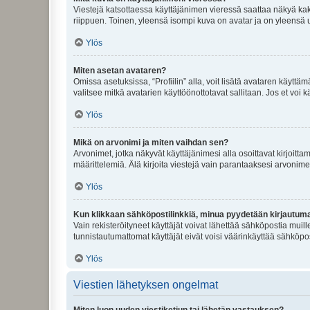
Viestejä katsottaessa käyttäjänimen vieressä saattaa näkyä kaksi
riippuen. Toinen, yleensä isompi kuva on avatar ja on yleensä un
Ylös
Miten asetan avataren?
Omissa asetuksissa, “Profiilin” alla, voit lisätä avataren käyttä
valitsee mitkä avatarien käyttöönottotavat sallitaan. Jos et voi k
Ylös
Mikä on arvonimi ja miten vaihdan sen?
Arvonimet, jotka näkyvät käyttäjänimesi alla osoittavat kirjoittam
määrittelemiä. Älä kirjoita viestejä vain parantaaksesi arvonimeäs
Ylös
Kun klikkaan sähköpostilinkkiä, minua pyydetään kirjautum
Vain rekisteröityneet käyttäjät voivat lähettää sähköpostia muil
tunnistautumattomat käyttäjät eivät voisi väärinkäyttää sähköpo
Ylös
Viestien lähetyksen ongelmat
Miten luon uuden viestiketjun tai lähetän vastauksen?