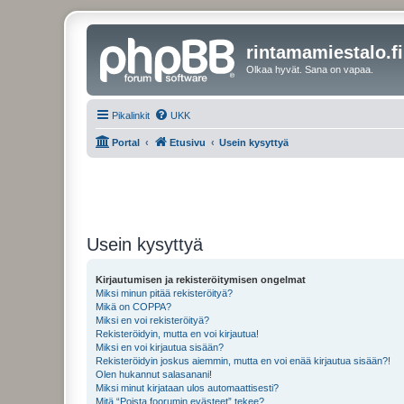
rintamamiestalo.fi
Olkaa hyvät. Sana on vapaa.
Pikalinkit
UKK
Portal
Etusivu
Usein kysyttyä
Usein kysyttyä
Kirjautumisen ja rekisteröitymisen ongelmat
Miksi minun pitää rekisteröityä?
Mikä on COPPA?
Miksi en voi rekisteröityä?
Rekisteröidyin, mutta en voi kirjautua!
Miksi en voi kirjautua sisään?
Rekisteröidyin joskus aiemmin, mutta en voi enää kirjautua sisään?!
Olen hukannut salasanani!
Miksi minut kirjataan ulos automaattisesti?
Mitä “Poista foorumin evästeet” tekee?