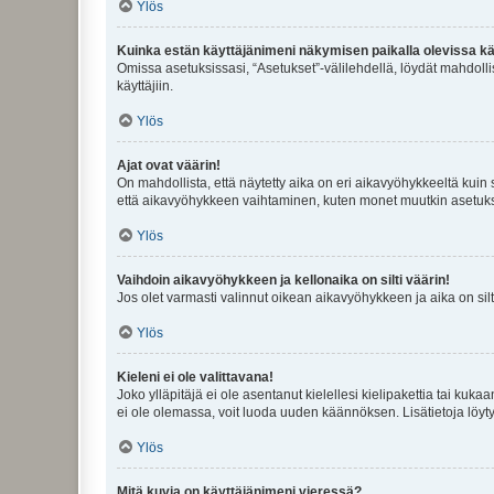
Ylös
Kuinka estän käyttäjänimeni näkymisen paikalla olevissa kä
Omissa asetuksissasi, “Asetukset”-välilehdellä, löydät mahdoll
käyttäjiin.
Ylös
Ajat ovat väärin!
On mahdollista, että näytetty aika on eri aikavyöhykkeeltä kuin
että aikavyöhykkeen vaihtaminen, kuten monet muutkin asetukset o
Ylös
Vaihdoin aikavyöhykkeen ja kellonaika on silti väärin!
Jos olet varmasti valinnut oikean aikavyöhykkeen ja aika on silt
Ylös
Kieleni ei ole valittavana!
Joko ylläpitäjä ei ole asentanut kielellesi kielipakettia tai kuka
ei ole olemassa, voit luoda uuden käännöksen. Lisätietoja löyt
Ylös
Mitä kuvia on käyttäjänimeni vieressä?