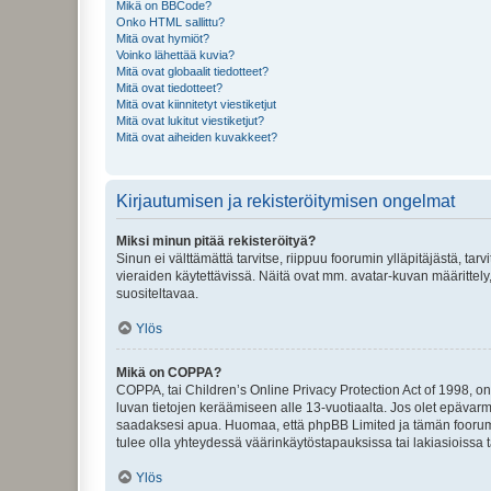
Mikä on BBCode?
Onko HTML sallittu?
Mitä ovat hymiöt?
Voinko lähettää kuvia?
Mitä ovat globaalit tiedotteet?
Mitä ovat tiedotteet?
Mitä ovat kiinnitetyt viestiketjut
Mitä ovat lukitut viestiketjut?
Mitä ovat aiheiden kuvakkeet?
Kirjautumisen ja rekisteröitymisen ongelmat
Miksi minun pitää rekisteröityä?
Sinun ei välttämättä tarvitse, riippuu foorumin ylläpitäjästä, tar
vieraiden käytettävissä. Näitä ovat mm. avatar-kuvan määrittely,
suositeltavaa.
Ylös
Mikä on COPPA?
COPPA, tai Children’s Online Privacy Protection Act of 1998, on y
luvan tietojen keräämiseen alle 13-vuotiaalta. Jos olet epävarm
saadaksesi apua. Huomaa, että phpBB Limited ja tämän foorumin
tulee olla yhteydessä väärinkäytöstapauksissa tai lakiasioissa t
Ylös