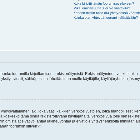
Kuka kirjoitti tämän foorumisovelluksen?
Miksi ominaisuutta X ei ole saatavilla?
Keneen minun tulee olla yhteydessä väärinkäy
Kuinka otan yhteyttä foorumin ylläpitäjään?
vitaanko foorumilla kirjoittamiseen rekisteröitymistä. Rekisteröityminen voi kuitenkin
 yksityisviestit, sähköpostien lähettäminen muille käyttäjille, käyttäjäryhmien jäs
hdysvaltalainen laki, joka vaatii kaikkien verkkosivustojen, jotka mahdollisesti kerää
a koskeeko tämä sinua rekisteröityvänä käyttäjänä tai verkkosivua jolle olet rekis
 omistajat eivät voi antaa lakineuvontaa ja eivät ole yhteyshenkilöitä minkäänla
ähän foorumiin liittyen?”.