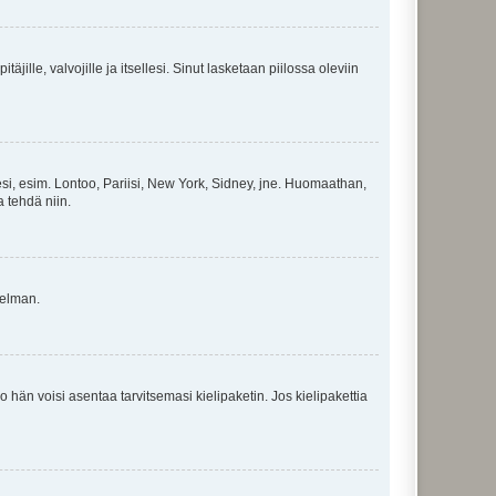
äjille, valvojille ja itsellesi. Sinut lasketaan piilossa oleviin
esi, esim. Lontoo, Pariisi, New York, Sidney, jne. Huomaathan,
a tehdä niin.
gelman.
ko hän voisi asentaa tarvitsemasi kielipaketin. Jos kielipakettia