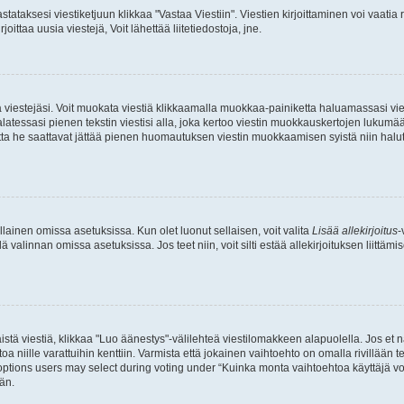
stataksesi viestiketjuun klikkaa "Vastaa Viestiin". Viestien kirjoittaminen voi vaatia
joittaa uusia viestejä, Voit lähettää liitetiedostoja, jne.
ia viestejäsi. Voit muokata viestiä klikkaamalla muokkaa-painiketta haluamassasi vies
n palatessasi pienen tekstin viestisi alla, joka kertoo viestin muokkauskertojen luk
 mutta he saattavat jättää pienen huomautuksen viestin muokkaamisen syistä niin halu
ellainen omissa asetuksissa. Kun olet luonut sellaisen, voit valita
Lisää allekirjoitus
-
lä valinnan omissa asetuksissa. Jos teet niin, voit silti estää allekirjoituksen liittäm
stä viestiä, klikkaa "Luo äänestys"-välilehteä viestilomakkeen alapuolella. Jos et näe
a niille varattuihin kenttiin. Varmista että jokainen vaihtoehto on omalla rivillään
 options users may select during voting under “Kuinka monta vaihtoehtoa käyttäjä voi
än.