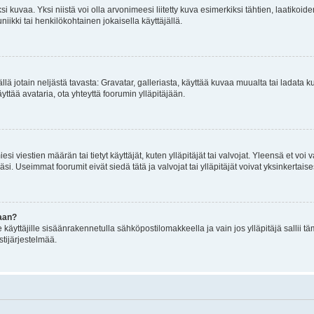
 kuvaa. Yksi niistä voi olla arvonimeesi liitetty kuva esimerkiksi tähtien, laatikoid
iikki tai henkilökohtainen jokaisella käyttäjällä.
mällä jotain neljästä tavasta: Gravatar, galleriasta, käyttää kuvaa muualta tai ladata
äyttää avataria, ota yhteyttä foorumin ylläpitäjään.
iesi viestien määrän tai tietyt käyttäjät, kuten ylläpitäjät tai valvojat. Yleensä et vo
i. Useimmat foorumit eivät siedä tätä ja valvojat tai ylläpitäjät voivat yksinkertaise
aan?
le käyttäjille sisäänrakennetulla sähköpostilomakkeella ja vain jos ylläpitäjä sallii
stijärjestelmää.