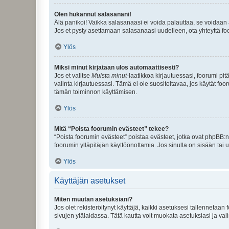
Olen hukannut salasanani!
Älä panikoi! Vaikka salasanaasi ei voida palauttaa, se voidaan 
Jos et pysty asettamaan salasanaasi uudelleen, ota yhteyttä foo
Ylös
Miksi minut kirjataan ulos automaattisesti?
Jos et valitse
Muista minut
-laatikkoa kirjautuessasi, foorumi pi
valinta kirjautuessasi. Tämä ei ole suositeltavaa, jos käytät foo
tämän toiminnon käyttämisen.
Ylös
Mitä “Poista foorumin evästeet” tekee?
“Poista foorumin evästeet” poistaa evästeet, jotka ovat phpBB:n 
foorumin ylläpitäjän käyttöönottamia. Jos sinulla on sisään ta
Ylös
Käyttäjän asetukset
Miten muutan asetuksiani?
Jos olet rekisteröitynyt käyttäjä, kaikki asetuksesi tallennetaa
sivujen ylälaidassa. Tätä kautta voit muokata asetuksiasi ja vali