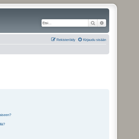
Etsi
Tarkennettu haku
Rekisteröidy
Kirjaudu sisään
laiseen?
llä?