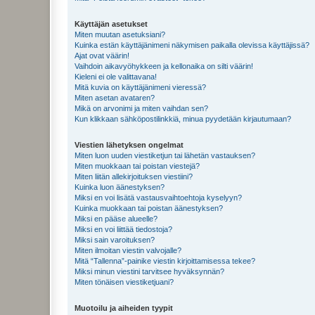
Käyttäjän asetukset
Miten muutan asetuksiani?
Kuinka estän käyttäjänimeni näkymisen paikalla olevissa käyttäjissä?
Ajat ovat väärin!
Vaihdoin aikavyöhykkeen ja kellonaika on silti väärin!
Kieleni ei ole valittavana!
Mitä kuvia on käyttäjänimeni vieressä?
Miten asetan avataren?
Mikä on arvonimi ja miten vaihdan sen?
Kun klikkaan sähköpostilinkkiä, minua pyydetään kirjautumaan?
Viestien lähetyksen ongelmat
Miten luon uuden viestiketjun tai lähetän vastauksen?
Miten muokkaan tai poistan viestejä?
Miten liitän allekirjoituksen viestiini?
Kuinka luon äänestyksen?
Miksi en voi lisätä vastausvaihtoehtoja kyselyyn?
Kuinka muokkaan tai poistan äänestyksen?
Miksi en pääse alueelle?
Miksi en voi liittää tiedostoja?
Miksi sain varoituksen?
Miten ilmoitan viestin valvojalle?
Mitä “Tallenna”-painike viestin kirjoittamisessa tekee?
Miksi minun viestini tarvitsee hyväksynnän?
Miten tönäisen viestiketjuani?
Muotoilu ja aiheiden tyypit