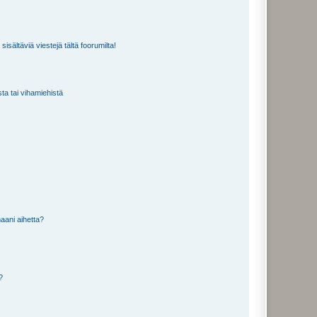
isältäviä viestejä tältä foorumilta!
sta tai vihamiehistä
aani aihetta?
a?