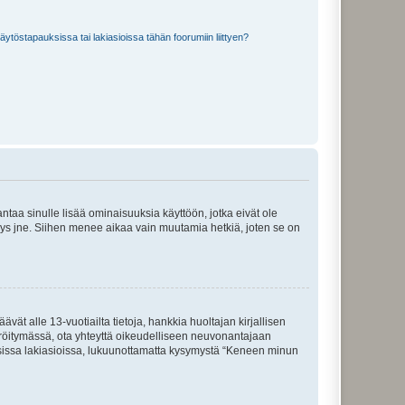
töstapauksissa tai lakiasioissa tähän foorumiin liittyen?
 antaa sinulle lisää ominaisuuksia käyttöön, jotka eivät ole
enyys jne. Siihen menee aikaa vain muutamia hetkiä, joten se on
vät alle 13-vuotiailta tietoja, hankkia huoltajan kirjallisen
teröitymässä, ota yhteyttä oikeudelliseen neuvonantajaan
isissa lakiasioissa, lukuunottamatta kysymystä “Keneen minun