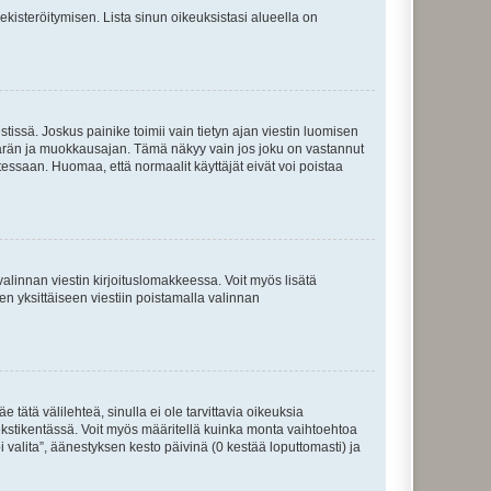
 rekisteröitymisen. Lista sinun oikeuksistasi alueella on
tissä. Joskus painike toimii vain tietyn ajan viestin luomisen
umäärän ja muokkausajan. Tämä näkyy vain jos joku on vastannut
tessaan. Huomaa, että normaalit käyttäjät eivät voi poistaa
valinnan viestin kirjoituslomakkeessa. Voit myös lisätä
isen yksittäiseen viestiin poistamalla valinnan
 tätä välilehteä, sinulla ei ole tarvittavia oikeuksia
 tekstikentässä. Voit myös määritellä kuinka monta vaihtoehtoa
 valita”, äänestyksen kesto päivinä (0 kestää loputtomasti) ja