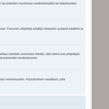
en tai pisteiden muodossa viestimäärästäsi tai statuksestasi
 kuvan. Foorumin ylläpitäjä päättää otetaanko avataret käyttöön ja
i vaihtaa minkään arvonimen tekstiä, sillä nämä ovat ylläpitäjän
sti pienentää viestilaskuriasi.
 tämän ominaisuuden. Kirjautuminen vaaditaan, jotta