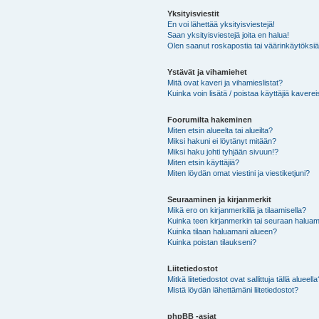
Yksityisviestit
En voi lähettää yksityisviestejä!
Saan yksityisviestejä joita en halua!
Olen saanut roskapostia tai väärinkäytöksiä s
Ystävät ja vihamiehet
Mitä ovat kaveri ja vihamieslistat?
Kuinka voin lisätä / poistaa käyttäjiä kaverei
Foorumilta hakeminen
Miten etsin alueelta tai alueilta?
Miksi hakuni ei löytänyt mitään?
Miksi haku johti tyhjään sivuun!?
Miten etsin käyttäjiä?
Miten löydän omat viestini ja viestiketjuni?
Seuraaminen ja kirjanmerkit
Mikä ero on kirjanmerkillä ja tilaamisella?
Kuinka teen kirjanmerkin tai seuraan haluam
Kuinka tilaan haluamani alueen?
Kuinka poistan tilaukseni?
Liitetiedostot
Mitkä liitetiedostot ovat sallittuja tällä alueell
Mistä löydän lähettämäni liitetiedostot?
phpBB -asiat