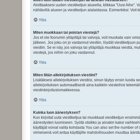
Aloittaaksesi uuden viestiketjun alueella, klikkaa "Uusi Aihe". Va
nähtävillä alueen ja viestiketjun alalaidassa. Esimerkiksi: Voit kir
Ylös
Miten muokkaan tai poistan viestejä?
Jos et ole foorumin ylläpitäjä tai valvoja, voit muokata vain om
jälkeen. Jos joku on jo vastannut viestiin, löydät viestiketjuu
viestiin. Se ei näy, jos valvoja tai ylläpitäjä muokkaa viestiä,
viestejä, jos niihin on joku vastannut.
Ylös
Miten liitän allekirjoituksen viestiini?
Lisätäksesi allekirjoituksen viestiisi, sinun täytyy ensin luoda s
allekirjoituksen automaattisesti aina kaikkiin viesteihisi tekemäl
viestinkirjoituslomakkeessa.
Ylös
Kuinka luon äänestyksen?
Kun kirjoitat uuta viestiketjua tai muokkaat viestiketjun ensimmäi
äänestysten luomiseen. Syötä otsikko ja ainakin kaksi vaihtoehto
käyttäjät voivat valita kohdasta You can also set the number of
viimeisenä voit antaa käyttäjille mahdollisuuden muuttaa ääntä