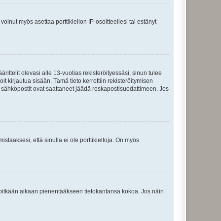
oinut myös asettaa porttikiellon IP-osoitteellesi tai estänyt
ttelit olevasi alle 13-vuotias rekisteröityessäsi, sinun tulee
it kirjautua sisään. Tämä tieto kerrottiin rekisteröitymisen
ai sähköpostit ovat saattaneet jäädä roskapostisuodattimeen. Jos
staaksesi, että sinulla ei ole porttikieltoja. On myös
neet pitkään aikaan pienentääkseen tietokantansa kokoa. Jos näin