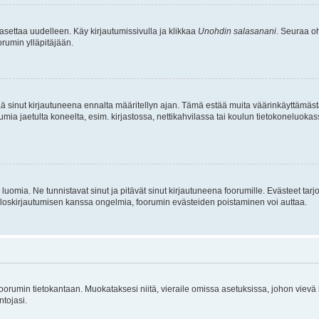
asettaa uudelleen. Käy kirjautumissivulla ja klikkaa
Unohdin salasanani
. Seuraa oh
rumin ylläpitäjään.
tää sinut kirjautuneena ennalta määritellyn ajan. Tämä estää muita väärinkäyttämäs
rumia jaetulta koneelta, esim. kirjastossa, nettikahvilassa tai koulun tietokoneluokas
luomia. Ne tunnistavat sinut ja pitävät sinut kirjautuneena foorumille. Evästeet tarj
i uloskirjautumisen kanssa ongelmia, foorumin evästeiden poistaminen voi auttaa.
n foorumin tietokantaan. Muokataksesi niitä, vieraile omissa asetuksissa, johon vievä
ntojasi.