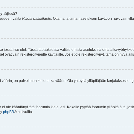
yttäjissä?
isuuden valita
Piilota paikallaolo
. Ottamalla tämän asetuksen käyttöön näyt vain ylläpit
 se jossa itse olet. Tässä tapauksessa valitse omista asetuksista oma aikavyöhykke
vat vain rekisteröityneille käyttäjille. Jos et ole rekisteröitynyt, tämä on hyvä aik
i väärin, on palvelimen kellonaika väärin. Ota yhteyttä ylläpitäjään korjataksesi on
an ei ole kääntänyt tätä foorumia kielellesi. Kokeile pyytää foorumin ylläpitäjältä, jos
yy
phpBB
®:n sivuilta.