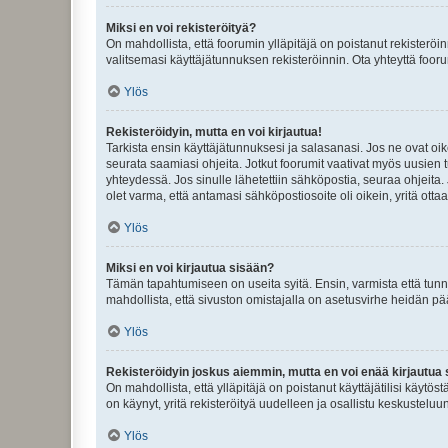
Miksi en voi rekisteröityä?
On mahdollista, että foorumin ylläpitäjä on poistanut rekisteröin
valitsemasi käyttäjätunnuksen rekisteröinnin. Ota yhteyttä foor
Ylös
Rekisteröidyin, mutta en voi kirjautua!
Tarkista ensin käyttäjätunnuksesi ja salasanasi. Jos ne ovat oik
seurata saamiasi ohjeita. Jotkut foorumit vaativat myös uusien tu
yhteydessä. Jos sinulle lähetettiin sähköpostia, seuraa ohjeita
olet varma, että antamasi sähköpostiosoite oli oikein, yritä ottaa
Ylös
Miksi en voi kirjautua sisään?
Tämän tapahtumiseen on useita syitä. Ensin, varmista että tunnuk
mahdollista, että sivuston omistajalla on asetusvirhe heidän pää
Ylös
Rekisteröidyin joskus aiemmin, mutta en voi enää kirjautua 
On mahdollista, että ylläpitäjä on poistanut käyttäjätilisi käytö
on käynyt, yritä rekisteröityä uudelleen ja osallistu keskusteluu
Ylös