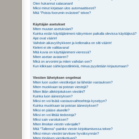
Olen hukannut salasanani!
Miksi minut kirjataan ulos automaattisesti?
Mitä “Poista foorumin evästeet” tekee?
Käyttäjän asetukset
Miten muutan asetuksiani?
Kuinka estän käyttäjänimeni näkymisen paikalla olevissa käyttäjissä?
Ajat ovat väärin!
Vaihdoin aikavyöhykkeen ja kellonaika on silti väärin!
Kieleni ei ole valittavana!
Mitä kuvia on käyttäjänimeni vieressä?
Miten asetan avataren?
Mikä on arvonimi ja miten vaihdan sen?
Kun klikkaan sähköpostilinkkiä, minua pyydetään kirjautumaan?
Viestien lähetyksen ongelmat
Miten luon uuden viestiketjun tai lähetän vastauksen?
Miten muokkaan tai poistan viestejä?
Miten liitän allekirjoituksen viestiini?
Kuinka luon äänestyksen?
Miksi en voi lisätä vastausvaihtoehtoja kyselyyn?
Kuinka muokkaan tai poistan äänestyksen?
Miksi en pääse alueelle?
Miksi en voi liittää tiedostoja?
Miksi sain varoituksen?
Miten ilmoitan viestin valvojalle?
Mitä “Tallenna”-painike viestin kirjoittamisessa tekee?
Miksi minun viestini tarvitsee hyväksynnän?
Miten tönäisen viestiketjuani?