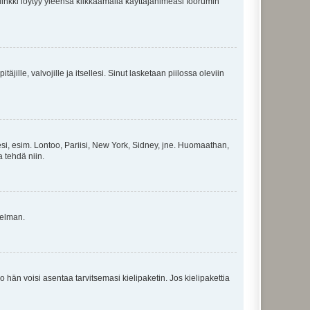
 linkki löytyy yleensä klikkaamalla käyttäjänimeäsi foorumin
äjille, valvojille ja itsellesi. Sinut lasketaan piilossa oleviin
esi, esim. Lontoo, Pariisi, New York, Sidney, jne. Huomaathan,
a tehdä niin.
gelman.
ko hän voisi asentaa tarvitsemasi kielipaketin. Jos kielipakettia