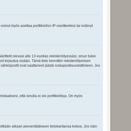
oinut myös asettaa porttikiellon IP-osoitteellesi tai estänyt
ttelit olevasi alle 13-vuotias rekisteröityessäsi, sinun tulee
it kirjautua sisään. Tämä tieto kerrottiin rekisteröitymisen
ai sähköpostit ovat saattaneet jäädä roskapostisuodattimeen. Jos
staaksesi, että sinulla ei ole porttikieltoja. On myös
neet pitkään aikaan pienentääkseen tietokantansa kokoa. Jos näin