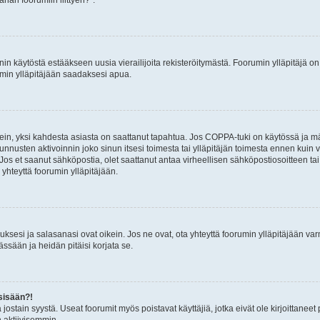
nin käytöstä estääkseen uusia vierailijoita rekisteröitymästä. Foorumin ylläpitäjä on v
umin ylläpitäjään saadaksesi apua.
ein, yksi kahdesta asiasta on saattanut tapahtua. Jos COPPA-tuki on käytössä ja määri
nnusten aktivoinnin joko sinun itsesi toimesta tai ylläpitäjän toimesta ennen kuin vo
. Jos et saanut sähköpostia, olet saattanut antaa virheellisen sähköpostiosoitteen t
 yhteyttä foorumin ylläpitäjään.
sesi ja salasanasi ovat oikein. Jos ne ovat, ota yhteyttä foorumin ylläpitäjään varmi
ssään ja heidän pitäisi korjata se.
sisään?!
stä jostain syystä. Useat foorumit myös poistavat käyttäjiä, jotka eivät ole kirjoitta
n aktiivisemmin.