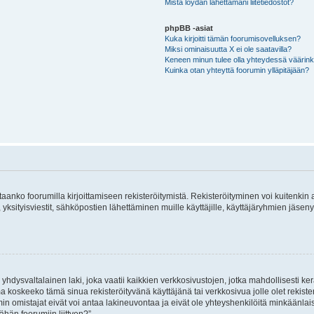
Mistä löydän lähettämäni liitetiedostot?
phpBB -asiat
Kuka kirjoitti tämän foorumisovelluksen?
Miksi ominaisuutta X ei ole saatavilla?
Keneen minun tulee olla yhteydessä väärinkäy
Kuinka otan yhteyttä foorumin ylläpitäjään?
vitaanko foorumilla kirjoittamiseen rekisteröitymistä. Rekisteröityminen voi kuitenkin
 yksityisviestit, sähköpostien lähettäminen muille käyttäjille, käyttäjäryhmien jäs
hdysvaltalainen laki, joka vaatii kaikkien verkkosivustojen, jotka mahdollisesti kerää
a koskeeko tämä sinua rekisteröityvänä käyttäjänä tai verkkosivua jolle olet rekis
 omistajat eivät voi antaa lakineuvontaa ja eivät ole yhteyshenkilöitä minkäänla
ähän foorumiin liittyen?”.