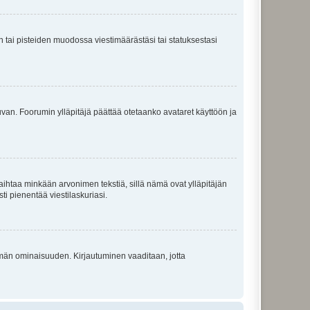
en tai pisteiden muodossa viestimäärästäsi tai statuksestasi
 kuvan. Foorumin ylläpitäjä päättää otetaanko avataret käyttöön ja
i vaihtaa minkään arvonimen tekstiä, sillä nämä ovat ylläpitäjän
sti pienentää viestilaskuriasi.
 tämän ominaisuuden. Kirjautuminen vaaditaan, jotta