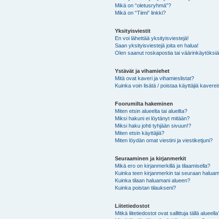
Mikä on “oletusryhmä”?
Mikä on “Tiimi” linkki?
Yksityisviestit
En voi lähettää yksityisviestejä!
Saan yksityisviestejä joita en halua!
Olen saanut roskapostia tai väärinkäytöksiä s
Ystävät ja vihamiehet
Mitä ovat kaveri ja vihamieslistat?
Kuinka voin lisätä / poistaa käyttäjiä kaverei
Foorumilta hakeminen
Miten etsin alueelta tai alueilta?
Miksi hakuni ei löytänyt mitään?
Miksi haku johti tyhjään sivuun!?
Miten etsin käyttäjiä?
Miten löydän omat viestini ja viestiketjuni?
Seuraaminen ja kirjanmerkit
Mikä ero on kirjanmerkillä ja tilaamisella?
Kuinka teen kirjanmerkin tai seuraan haluam
Kuinka tilaan haluamani alueen?
Kuinka poistan tilaukseni?
Liitetiedostot
Mitkä liitetiedostot ovat sallittuja tällä alueell