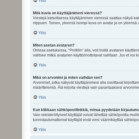
Ylös
Mitä kuvia on käyttäjänimeni vieressä?
Viestejä katsottaessa käyttäjänimen vieressä saattaa näkyä kaksi
riippuen. Toinen, yleensä isompi kuva on avatar ja on yleensä un
Ylös
Miten asetan avataren?
Omissa asetuksissa, “Profiilin” alla, voit lisätä avataren käyttä
valitsee mitkä avatarien käyttöönottotavat sallitaan. Jos et voi k
Ylös
Mikä on arvonimi ja miten vaihdan sen?
Arvonimet, jotka näkyvät käyttäjänimesi alla osoittavat kirjoittam
määrittelemiä. Älä kirjoita viestejä vain parantaaksesi arvonimeäs
Ylös
Kun klikkaan sähköpostilinkkiä, minua pyydetään kirjautum
Vain rekisteröityneet käyttäjät voivat lähettää sähköpostia muil
tunnistautumattomat käyttäjät eivät voisi väärinkäyttää sähköpo
Ylös