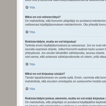
Ylös
Miksi en voi rekisteröityä?
On mahdollista, että foorumin ylläpitäjä on poistanut rekisteröin
valitsemasi käyttäjätunnuksen rekisteröinnin. Ota yhteyttä foor
Ylös
Rekisteröidyin, mutta en voi kirjautua!
Tarkista ensin käyttäjätunnuksesi ja salasanasi. Jos ne ovat oik
seurata saamiasi ohjeita. Jotkut foorumit vaativat myös uusien tu
yhteydessä. Jos sinulle lähetettiin sähköpostia, seuraa ohjeita
olet varma, että antamasi sähköpostiosoite oli oikein, yritä ottaa
Ylös
Miksi en voi kirjautua sisään?
Tämän tapahtumiseen on useita syitä. Ensin, varmista että tunnuk
mahdollista, että sivuston omistajalla on asetusvirhe heidän pää
Ylös
Rekisteröidyin joskus aiemmin, mutta en voi enää kirjautua 
On mahdollista, että ylläpitäjä on poistanut käyttäjätilisi käytö
on käynyt, yritä rekisteröityä uudelleen ja osallistu keskusteluu