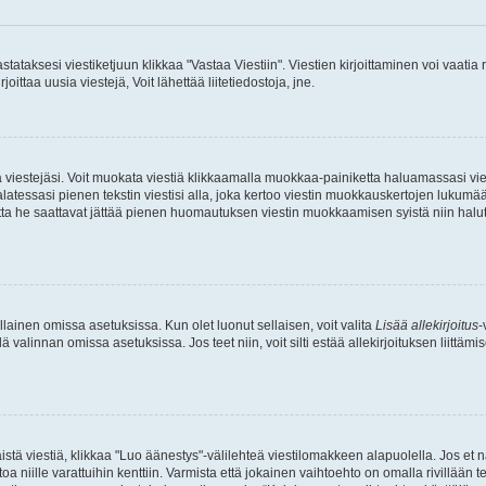
stataksesi viestiketjuun klikkaa "Vastaa Viestiin". Viestien kirjoittaminen voi vaatia
joittaa uusia viestejä, Voit lähettää liitetiedostoja, jne.
ia viestejäsi. Voit muokata viestiä klikkaamalla muokkaa-painiketta haluamassasi vies
n palatessasi pienen tekstin viestisi alla, joka kertoo viestin muokkauskertojen luk
 mutta he saattavat jättää pienen huomautuksen viestin muokkaamisen syistä niin halu
ellainen omissa asetuksissa. Kun olet luonut sellaisen, voit valita
Lisää allekirjoitus
-
lä valinnan omissa asetuksissa. Jos teet niin, voit silti estää allekirjoituksen liittäm
stä viestiä, klikkaa "Luo äänestys"-välilehteä viestilomakkeen alapuolella. Jos et näe
a niille varattuihin kenttiin. Varmista että jokainen vaihtoehto on omalla rivillään