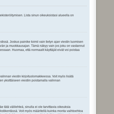
 rekisteröitymisen. Lista sinun oikeuksistasi alueella on
tissä. Joskus painike toimii vain tietyn ajan viestin luomisen
umäärän ja muokkausajan. Tämä näkyy vain jos joku on vastannut
tessaan. Huomaa, että normaalit käyttäjät eivät voi poistaa
valinnan viestin kirjoituslomakkeessa. Voit myös lisätä
isen yksittäiseen viestiin poistamalla valinnan
 tätä välilehteä, sinulla ei ole tarvittavia oikeuksia
 tekstikentässä. Voit myös määritellä kuinka monta vaihtoehtoa