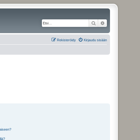
Etsi
Tarkennettu haku
Rekisteröidy
Kirjaudu sisään
laiseen?
llä?