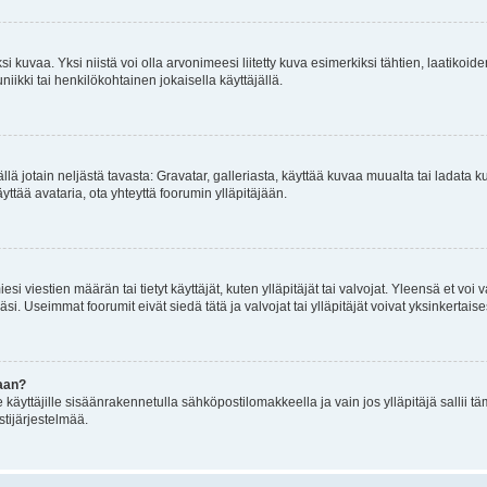
 kuvaa. Yksi niistä voi olla arvonimeesi liitetty kuva esimerkiksi tähtien, laatikoid
iikki tai henkilökohtainen jokaisella käyttäjällä.
mällä jotain neljästä tavasta: Gravatar, galleriasta, käyttää kuvaa muualta tai ladata
äyttää avataria, ota yhteyttä foorumin ylläpitäjään.
iesi viestien määrän tai tietyt käyttäjät, kuten ylläpitäjät tai valvojat. Yleensä et vo
i. Useimmat foorumit eivät siedä tätä ja valvojat tai ylläpitäjät voivat yksinkertaise
aan?
le käyttäjille sisäänrakennetulla sähköpostilomakkeella ja vain jos ylläpitäjä sallii
stijärjestelmää.