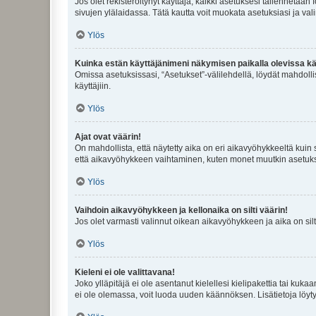
Jos olet rekisteröitynyt käyttäjä, kaikki asetuksesi tallennetaa
sivujen ylälaidassa. Tätä kautta voit muokata asetuksiasi ja vali
Ylös
Kuinka estän käyttäjänimeni näkymisen paikalla olevissa kä
Omissa asetuksissasi, “Asetukset”-välilehdellä, löydät mahdoll
käyttäjiin.
Ylös
Ajat ovat väärin!
On mahdollista, että näytetty aika on eri aikavyöhykkeeltä kuin
että aikavyöhykkeen vaihtaminen, kuten monet muutkin asetukset o
Ylös
Vaihdoin aikavyöhykkeen ja kellonaika on silti väärin!
Jos olet varmasti valinnut oikean aikavyöhykkeen ja aika on silt
Ylös
Kieleni ei ole valittavana!
Joko ylläpitäjä ei ole asentanut kielellesi kielipakettia tai kuka
ei ole olemassa, voit luoda uuden käännöksen. Lisätietoja löyt