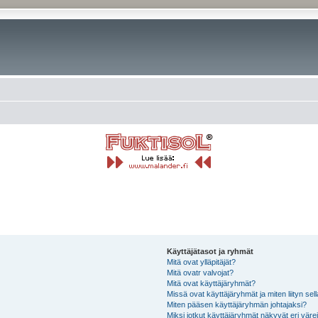
Käyttäjätasot ja ryhmät
Mitä ovat ylläpitäjät?
Mitä ovatr valvojat?
Mitä ovat käyttäjäryhmät?
Missä ovat käyttäjäryhmät ja miten liityn sel
Miten pääsen käyttäjäryhmän johtajaksi?
Miksi jotkut käyttäjäryhmät näkyvät eri värei