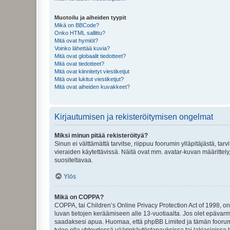
Muotoilu ja aiheiden tyypit
Mikä on BBCode?
Onko HTML sallittu?
Mitä ovat hymiöt?
Voinko lähettää kuvia?
Mitä ovat globaalit tiedotteet?
Mitä ovat tiedotteet?
Mitä ovat kiinnitetyt viestiketjut
Mitä ovat lukitut viestiketjut?
Mitä ovat aiheiden kuvakkeet?
Kirjautumisen ja rekisteröitymisen ongelmat
Miksi minun pitää rekisteröityä?
Sinun ei välttämättä tarvitse, riippuu foorumin ylläpitäjästä, tar
vieraiden käytettävissä. Näitä ovat mm. avatar-kuvan määrittely,
suositeltavaa.
Ylös
Mikä on COPPA?
COPPA, tai Children’s Online Privacy Protection Act of 1998, on y
luvan tietojen keräämiseen alle 13-vuotiaalta. Jos olet epävarm
saadaksesi apua. Huomaa, että phpBB Limited ja tämän foorumin
tulee olla yhteydessä väärinkäytöstapauksissa tai lakiasioissa t