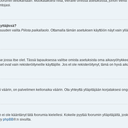
n foorumin tietokantaan. Muokataksesi niitä, vieraile omissa asetuksissa, johon vievä
ntojasi.
yttäjissä?
isuuden valita
Piilota paikallaolo
. Ottamalla tämän asetuksen käyttöön näyt vain ylläpit
 se jossa itse olet. Tässä tapauksessa valitse omista asetuksista oma aikavyöhykke
vat vain rekisteröityneille käyttäjille. Jos et ole rekisteröitynyt, tämä on hyvä aik
i väärin, on palvelimen kellonaika väärin. Ota yhteyttä ylläpitäjään korjataksesi on
an ei ole kääntänyt tätä foorumia kielellesi. Kokeile pyytää foorumin ylläpitäjältä, jos
yy
phpBB
®:n sivuilta.