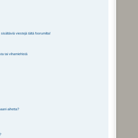
isältäviä viestejä tältä foorumilta!
sta tai vihamiehistä
aani aihetta?
a?