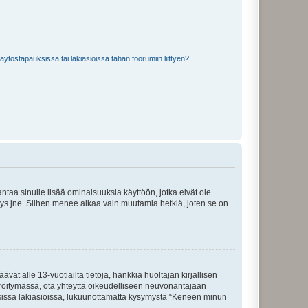
töstapauksissa tai lakiasioissa tähän foorumiin liittyen?
 antaa sinulle lisää ominaisuuksia käyttöön, jotka eivät ole
enyys jne. Siihen menee aikaa vain muutamia hetkiä, joten se on
vät alle 13-vuotiailta tietoja, hankkia huoltajan kirjallisen
teröitymässä, ota yhteyttä oikeudelliseen neuvonantajaan
isissa lakiasioissa, lukuunottamatta kysymystä “Keneen minun