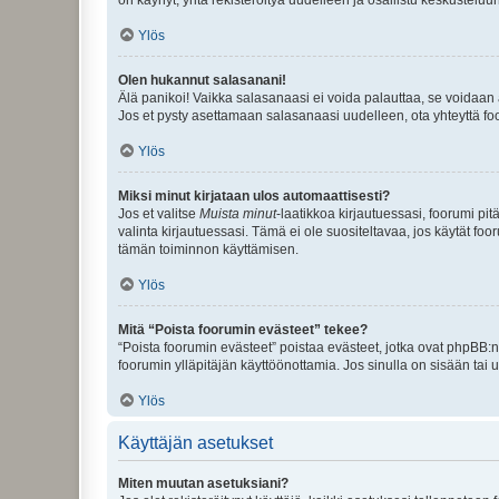
Ylös
Olen hukannut salasanani!
Älä panikoi! Vaikka salasanaasi ei voida palauttaa, se voidaan 
Jos et pysty asettamaan salasanaasi uudelleen, ota yhteyttä foo
Ylös
Miksi minut kirjataan ulos automaattisesti?
Jos et valitse
Muista minut
-laatikkoa kirjautuessasi, foorumi pi
valinta kirjautuessasi. Tämä ei ole suositeltavaa, jos käytät foo
tämän toiminnon käyttämisen.
Ylös
Mitä “Poista foorumin evästeet” tekee?
“Poista foorumin evästeet” poistaa evästeet, jotka ovat phpBB:n 
foorumin ylläpitäjän käyttöönottamia. Jos sinulla on sisään ta
Ylös
Käyttäjän asetukset
Miten muutan asetuksiani?