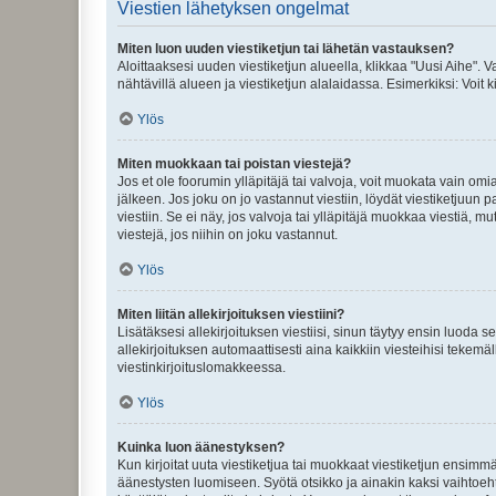
Viestien lähetyksen ongelmat
Miten luon uuden viestiketjun tai lähetän vastauksen?
Aloittaaksesi uuden viestiketjun alueella, klikkaa "Uusi Aihe". Va
nähtävillä alueen ja viestiketjun alalaidassa. Esimerkiksi: Voit kir
Ylös
Miten muokkaan tai poistan viestejä?
Jos et ole foorumin ylläpitäjä tai valvoja, voit muokata vain om
jälkeen. Jos joku on jo vastannut viestiin, löydät viestiketjuu
viestiin. Se ei näy, jos valvoja tai ylläpitäjä muokkaa viestiä,
viestejä, jos niihin on joku vastannut.
Ylös
Miten liitän allekirjoituksen viestiini?
Lisätäksesi allekirjoituksen viestiisi, sinun täytyy ensin luoda s
allekirjoituksen automaattisesti aina kaikkiin viesteihisi tekemäl
viestinkirjoituslomakkeessa.
Ylös
Kuinka luon äänestyksen?
Kun kirjoitat uuta viestiketjua tai muokkaat viestiketjun ensimmäi
äänestysten luomiseen. Syötä otsikko ja ainakin kaksi vaihtoehto