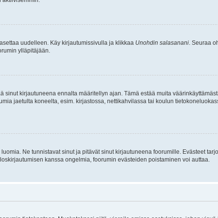
asettaa uudelleen. Käy kirjautumissivulla ja klikkaa
Unohdin salasanani
. Seuraa oh
rumin ylläpitäjään.
tää sinut kirjautuneena ennalta määritellyn ajan. Tämä estää muita väärinkäyttämäs
rumia jaetulta koneelta, esim. kirjastossa, nettikahvilassa tai koulun tietokoneluokas
luomia. Ne tunnistavat sinut ja pitävät sinut kirjautuneena foorumille. Evästeet tarj
i uloskirjautumisen kanssa ongelmia, foorumin evästeiden poistaminen voi auttaa.