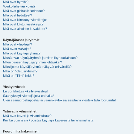
Mitä ovat hymiöt?
Voinko lähettää kuvia?
Mitä ovat globaalit tiedotteet?
Mitä ovat tiedotteet?
Mitä ovat kiinnitetyt viestiketjut
Mitä ovat lukitut viestiketjut?
Mitä ovat aiheiden kuvakkeet?
Käyttäjätasot ja ryhmät
Mitä ovat ylläpitäjät?
Mitä ovatr valvojat?
Mitä ovat käyttäjäryhmät?
Missä ovat käyttäjäryhmät ja miten liityn sellaiseen?
Miten pääsen käyttäjäryhmän johtajaksi?
Miksi jotkut käyttäjäryhmät näkyvät eri väreillä?
Mikä on “oletusryhmä”?
Mikä on “Tiimi” linkki?
Yksityisviestit
En voi lähettää yksityisviestejä!
Saan yksityisviestejä joita en halua!
Olen saanut roskapostia tai väärinkäytöksiä sisältäviä viestejä tältä foorumilta!
Ystävät ja vihamiehet
Mitä ovat kaveri ja vihamieslistat?
Kuinka voin lisätä / poistaa käyttäjiä kavereista tai vihamiehistä
Foorumilta hakeminen