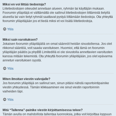
Miksi en voi liittää tiedostoja?
Liitetiedostojen oikeudet annetaan alueen, ryhmän tai käyttäjän mukaan.
Foorumin ylläpitäjä ei välttämättä ole sallinut liitetiedostojen liittämistä tietyllä
alueella tai vain tietyt ryhmät saattavat pystyä liittämään tiedostoja. Ota yhteyttä
foorumin ylläpitäjään jos et tiedä miksi et voi lisätä liitetiedostoja.
Ylös
Miksi sain varoituksen?
Jokaisen foorumin ylläpitäjällä on omat säännöt heidän sivustollensa. Jos olet
rikkonut sääntöä, voit saada varoituksen. Huomioi, että tämä on foorumin
ylläpitäjän päätös ja phpBB Limitedillä ei ole sivustolla annettavien varoitusten
kanssa mitään tekemistä. Ota yhteyttä foorumin ylläpitäjään, jos olet epävarma
annetun varoituksen syystä.
Ylös
Miten ilmoitan viestin valvojalle?
Jos foorumin ylläpitäjä on sallinut sen, sinun pitäisi nähdä raportointipainike
viestin yhteydessä. Tämän klikkaaminen vie sinut viestin raportoinnin
vaiheiden läpi.
Ylös
Mitä “Tallenna”-painike viestin kirjoittamisessa tekee?
Tämän avulla on mahdollista tallentaa luonnoksia, jotka voit kirjoittaa loppuun