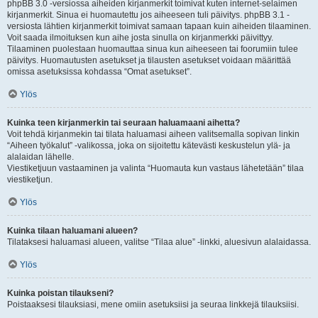
phpBB 3.0 -versiossa aiheiden kirjanmerkit toimivat kuten internet-selaimen
kirjanmerkit. Sinua ei huomautettu jos aiheeseen tuli päivitys. phpBB 3.1 -
versiosta lähtien kirjanmerkit toimivat samaan tapaan kuin aiheiden tilaaminen.
Voit saada ilmoituksen kun aihe josta sinulla on kirjanmerkki päivittyy.
Tilaaminen puolestaan huomauttaa sinua kun aiheeseen tai foorumiin tulee
päivitys. Huomautusten asetukset ja tilausten asetukset voidaan määrittää
omissa asetuksissa kohdassa “Omat asetukset”.
Ylös
Kuinka teen kirjanmerkin tai seuraan haluamaani aihetta?
Voit tehdä kirjanmekin tai tilata haluamasi aiheen valitsemalla sopivan linkin
“Aiheen työkalut” -valikossa, joka on sijoitettu kätevästi keskustelun ylä- ja
alalaidan lähelle.
Viestiketjuun vastaaminen ja valinta “Huomauta kun vastaus lähetetään” tilaa
viestiketjun.
Ylös
Kuinka tilaan haluamani alueen?
Tilataksesi haluamasi alueen, valitse “Tilaa alue” -linkki, aluesivun alalaidassa.
Ylös
Kuinka poistan tilaukseni?
Poistaaksesi tilauksiasi, mene omiin asetuksiisi ja seuraa linkkejä tilauksiisi.