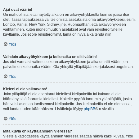
Ajat ovat väärin!
On mahdollista, että näytetty aika on eri aikavyöhykkeeltä kuin se jossa itse
olet. Tässä tapauksessa valitse omista asetuksista oma aikavyöhykkeesi, esim.
Lontoo, Pariisi, New York, Sidney, jne. Huomaathan, että aikavyöhykkeen
vaihtaminen, kuten monet muutkin asetukset ovat vain rekisteröityneille
käyttäjille. Jos et ole rekisteröitynyt, tämä on hyvä aika tehdä niin.
Ylös
Vaihdoin aikavyöhykkeen ja kellonaika on silti väärin!
Jos olet varmasti valinnut oikean aikavyöhykkeen ja aika on silti väärin, on
palvelimen kellonaika väärin. Ota yhteyttä ylläpitäjään korjataksesi ongelman.
Ylös
Kieleni ei ole valittavana!
Joko ylläpitäjä ei ole asentanut kielellesi kielipakettia tai kukaan ei ole
kääntänyt tätä foorumia kielellesi. Kokeile pyytää foorumin ylläpitäjältä, josko
hän voisi asentaa tarvitsemasi kielipaketin. Jos kielipakettia ei ole olemassa,
voit luoda uuden käännöksen. Lisätietoja löytyy
phpBB
®:n sivuilta.
Ylös
Mitä kuvia on käyttäjänimeni vieressä?
Viestejä katsottaessa käyttäjänimen vieressä saattaa näkyä kaksi kuvaa. Yksi