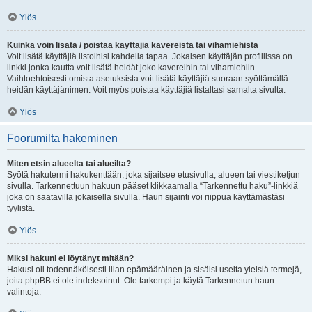
Ylös
Kuinka voin lisätä / poistaa käyttäjiä kavereista tai vihamiehistä
Voit lisätä käyttäjiä listoihisi kahdella tapaa. Jokaisen käyttäjän profiilissa on
linkki jonka kautta voit lisätä heidät joko kavereihin tai vihamiehiin.
Vaihtoehtoisesti omista asetuksista voit lisätä käyttäjiä suoraan syöttämällä
heidän käyttäjänimen. Voit myös poistaa käyttäjiä listaltasi samalta sivulta.
Ylös
Foorumilta hakeminen
Miten etsin alueelta tai alueilta?
Syötä hakutermi hakukenttään, joka sijaitsee etusivulla, alueen tai viestiketjun
sivulla. Tarkennettuun hakuun pääset klikkaamalla “Tarkennettu haku”-linkkiä
joka on saatavilla jokaisella sivulla. Haun sijainti voi riippua käyttämästäsi
tyylistä.
Ylös
Miksi hakuni ei löytänyt mitään?
Hakusi oli todennäköisesti liian epämääräinen ja sisälsi useita yleisiä termejä,
joita phpBB ei ole indeksoinut. Ole tarkempi ja käytä Tarkennetun haun
valintoja.