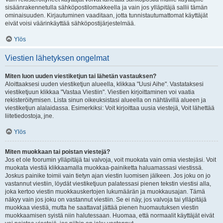
sisäänrakennetulla sähköpostilomakkeella ja vain jos ylläpitäjä sallii tämän
ominaisuuden. Kirjautuminen vaaditaan, jotta tunnistautumattomat käyttäjät
eivät voisi väärinkäyttää sähköpostijärjestelmää.
Ylös
Viestien lähetyksen ongelmat
Miten luon uuden viestiketjun tai lähetän vastauksen?
Aloittaaksesi uuden viestiketjun alueella, klikkaa "Uusi Aihe". Vastataksesi
viestiketjuun klikkaa "Vastaa Viestiin". Viestien kirjoittaminen voi vaatia
rekisteröitymisen. Lista sinun oikeuksistasi alueella on nähtävillä alueen ja
viestiketjun alalaidassa. Esimerkiksi: Voit kirjoittaa uusia viestejä, Voit lähettää
liitetiedostoja, jne.
Ylös
Miten muokkaan tai poistan viestejä?
Jos et ole foorumin ylläpitäjä tai valvoja, voit muokata vain omia viestejäsi. Voit
muokata viestiä klikkaamalla muokkaa-painiketta haluamassasi viestissä.
Joskus painike toimii vain tietyn ajan viestin luomisen jälkeen. Jos joku on jo
vastannut viestiin, löydät viestiketjuun palatessasi pienen tekstin viestisi alla,
joka kertoo viestin muokkauskertojen lukumäärän ja muokkausajan. Tämä
näkyy vain jos joku on vastannut viestiin. Se ei näy, jos valvoja tai ylläpitäjä
muokkaa viestiä, mutta he saattavat jättää pienen huomautuksen viestin
muokkaamisen syistä niin halutessaan. Huomaa, että normaalit käyttäjät eivät