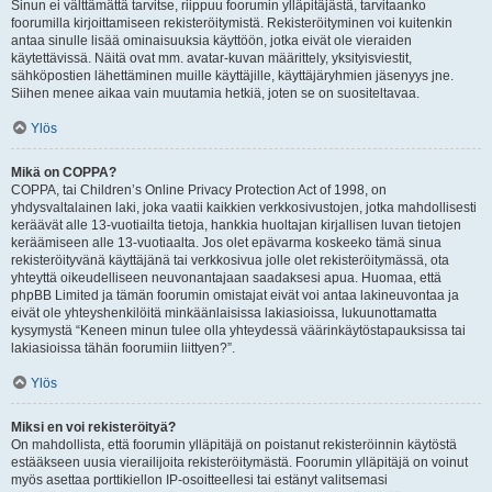
Sinun ei välttämättä tarvitse, riippuu foorumin ylläpitäjästä, tarvitaanko
foorumilla kirjoittamiseen rekisteröitymistä. Rekisteröityminen voi kuitenkin
antaa sinulle lisää ominaisuuksia käyttöön, jotka eivät ole vieraiden
käytettävissä. Näitä ovat mm. avatar-kuvan määrittely, yksityisviestit,
sähköpostien lähettäminen muille käyttäjille, käyttäjäryhmien jäsenyys jne.
Siihen menee aikaa vain muutamia hetkiä, joten se on suositeltavaa.
Ylös
Mikä on COPPA?
COPPA, tai Children’s Online Privacy Protection Act of 1998, on
yhdysvaltalainen laki, joka vaatii kaikkien verkkosivustojen, jotka mahdollisesti
keräävät alle 13-vuotiailta tietoja, hankkia huoltajan kirjallisen luvan tietojen
keräämiseen alle 13-vuotiaalta. Jos olet epävarma koskeeko tämä sinua
rekisteröityvänä käyttäjänä tai verkkosivua jolle olet rekisteröitymässä, ota
yhteyttä oikeudelliseen neuvonantajaan saadaksesi apua. Huomaa, että
phpBB Limited ja tämän foorumin omistajat eivät voi antaa lakineuvontaa ja
eivät ole yhteyshenkilöitä minkäänlaisissa lakiasioissa, lukuunottamatta
kysymystä “Keneen minun tulee olla yhteydessä väärinkäytöstapauksissa tai
lakiasioissa tähän foorumiin liittyen?”.
Ylös
Miksi en voi rekisteröityä?
On mahdollista, että foorumin ylläpitäjä on poistanut rekisteröinnin käytöstä
estääkseen uusia vierailijoita rekisteröitymästä. Foorumin ylläpitäjä on voinut
myös asettaa porttikiellon IP-osoitteellesi tai estänyt valitsemasi