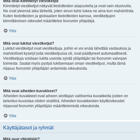
Mitä ovat kiinnitetyt viestiketjut
Kiinnitetyt viestiketjut näkyvät tiedotteiden alapuolella ja ovat vain etusivulla.
Ne ovat yleensä aika tärkeitä, joten sinun tulisi lukea ne aina kun mahdollista.
Kuten tiedotteiden ja globaalien tiedotteiden kanssa, viestiketjujen
kiinnittämisen oikeudet määrittelee foorumin ylläpitäjä.
Ylös
Mitä ovat lukitut viestiketjut?
Lukitut viestiketjut ovat viestiketjuja, joihin ei voi enää lähettää vastauksia ja
mahdolliset kyselyt joita viestiketjussa oli, ovat päättyneet automaattisesti.
Viestiketjuja voidaan lukita useista syistä ylläpitäjän tai foorumin valvojan
toimesta. Saatat myös pystyä lukitsemaan oman viestiketjusi, mutta tämä
riippuu foorumin ylläpitäjän antamista oikeuksista.
Ylös
Mitä ovat aiheiden kuvakkeet?
Aiheiden kuvakkeet ovat aiheen aloittajan valitsemia kuvakkeita joiden on
tarkoitus kuvastaa niiden sisältöä. Aiheiden kuvakkeiden käyttöoikeudet
riippuvat foorumin ylläpitäjän määrittelemistä oikeuksista.
Ylös
Käyttäjätasot ja ryhmät
Mitä ovat ylläpitäjät?