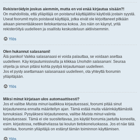
Rekisteröidyin joskus aiemmin, mutta en voi enää kirjautua sisään?!
On mahdollista, että ylläpitäjä on poistanut käyttäjätilisi käytöstä jostain syystä.
Useat foorumit myös poistavat käyttäjiä, jotka eivät ole kirjoittaneet pitkään
aikaan pienentääkseen tietokantansa kokoa. Jos näin on käynyt, yritä
rekisteröityä uudelleen ja osallistu keskusteluun aktiivisemmin.
Ylös
Olen hukannut salasanani!
Älä panikoi! Vaikka salasanaasi ei voida palauttaa, se voidaan asettaa
uudelleen. Käy kirjautumissivulla ja klikkaa
Unohdin salasanani
. Seuraa
ohjeita ja sinun pitäisi kohta pystyä kirjautumaan uudelleen.
Jos et pysty asettamaan salasanaasi uudelleen, ota yhteyttä foorumin
ylläpitäjään.
Ylös
Miksi minut kirjataan ulos automaattisesti?
Jos et valitse
Muista minut
-laatikkoa kirjautuessasi, foorumi pitää sinut
kirjautuneena ennalta määritellyn ajan. Tämä estää muita väärinkäyttämästä
tunnuksiasi. Pysyäksesi kirjautuneena, valitse
Muista minut
-valinta
kirjautuessasi. Tämä ei ole suositeltavaa, jos käytät foorumia jaetulta koneelta,
esim. kirjastossa, nettikahvilassa tai koulun tietokoneluokassa. Jos et näe tätä
valintaa, foorumin ylläpitäjä on estänyt tämän toiminnon käyttämisen.
Ylös