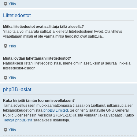
Ylös
Liitetiedostot
Mitkä liitetiedostot ovat sallittuja tällä alueella?
Ylläpitäjä voi määrätä sallitut ja kielletyt liitetiedostojen tyypit. Ota yhteys
ylläpitäjään mikäli et ole varma mitkä tiedostot ovat sallittuja..
Ylös
Mistä löydän lähettämäni liitetiedostot?
Nähdäksesi listan liitetiedostoistasi, mene omiin asetuksiin ja seuraa linkkejä
liitetiedostot-osioon.
Ylös
phpBB -asiat
Kuka kirjoitti tämän foorumisovelluksen?
Tämä sovellus (sen muokkaamattomassa tilassa) on tuottanut, julkaissut ja sen
tekijänoikeudet omistaa
phpBB Limited
. Se on tehty saataville GNU General
Public Licensenssin, versiolla 2 (GPL-2.0) ja sitä voidaan jakaa vapaasti. Katso
Tietoja phpBB:stä
saadaksesi lisätietoja.
Ylös