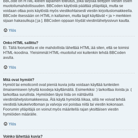
BBCode on HTML-kielen tapainen toteutus, joka tarjoaa tiettyjen viestin osien
muotoilumahdollisuuden. BBCoden käytöstä päättää ylläpitäjä, mutta se
voidaan ottaa pois käytöstä myös viestikohtaisesti viestin kirjoituslomakkeella.
BBCode itsessään on HTML:n kaltainen, mutta tagit käyttävät < ja > merkkien
sijaan hakasulkuja [ ja ]. BBCoden oppaan löydät viestinlähetyssivun kautta.
Ylös
Onko HTML sallittu?
Ei. Tällä foorumilla ei ole mahdollista lähettää HTML:ää siten, että se toimisi
HTML-koodina. Yleisimmät HTML-muotoilut voi kuitenkin tehdä BBCoden
avulla.
Ylös
Mitä ovat hymiöt?
Hymiöt tai emoticonit ovat pieniä kuvia joita voidaan käyttää tunteiden
ilmaisemiseen lyhyitä koodeja käyttämällä. Esimerkiksi :) tarkoittaa iloista ja :(
tarkoittaa surullista. Hymiöiden täysi lista on nähtävillä
viestinlähetyslomakkeessa. Älä käytä hymiöitä liikaa, sillä ne voivat tehdä
viestistä lukukelvottoman ja valvoja voi poistaa niitä tai viestin kokonaan.
Foorumin ylläpitäjä on voinut myös määritellä rajan yksittäisen viestin
hymiöiden määrälle.
Ylös
Voinko lähettää kuvia?