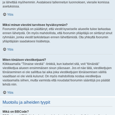
ja lähettää myöhemmin. Avataksesi tallennetun luonnoksen, vieraile komissa
asetuksissa.
Ylös
Miksi minun viestini tarvitsee hyväksynnän?
Foorumin ylläpitäjä on päättänyt, että viestit kyseiselle alueelle tulee tarkastaa
ennen lähetystä. On myös mahdollista, että foorumin ylläpitäjä on siirtänyt sinut
ryhmään, jonka viestit tarkistetaan ennen lähettämistä. Ota yhteyttä foorumin
ylläpitäjään saadaksesi lisätietoja.
Ylös
Miten tönäisen viestiketjuani?
Klikkaamalla “Tönaise viestiä” -linkkiä, kun katselet sitä, voit “tönäistä”
viestiketjua alueen ensimmäisen sivun yläosaan. Jos et näe tätä, viestiketjujen
tönäiseminen ei ole sallittua tai aika joka viestiketjujen tönäisemisen välillä
vaaditaan ei ole vielä kulunut. On myös mahdollista nostaa viestiketjua
vastaamalla siihen, mutta varmista että noudatat foorumin sääntöjä jos päätät
tehdä niin.
Ylös
Muotoilu ja aiheiden tyypit
Mikä on BBCode?