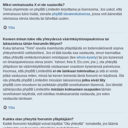
Miksi ominaisuutta X ei ole saatavilla?
Tämä ohjelmisto on phpBB Limitedin kirjoittama ja lisensoima. Jos uskot, että
ominaisuus tulisi lisätä, vieraile
phpBB ideakeskuksessa
, jossa voit äänestää
olemassa olevia ideoita tai lähettää uuden.
Ylös
Keneen minun tulee olla yhteydessä väärinkäytöstapauksissa tai
lakiasioissa tähän foorumiin liittyen?
Kuka tahansa “Tiimi”-sivulla mainituista ylläpitäjistä on todennäköisesti sopiva
yhteyshenkilö valituksillesi. Jos et tätä kautta saa vastausta, sinun kannattaa
ottaa yhteyttä verkkotunnuksen omistajaan (tee
whois-kysely
) tai jos kyseessä
on ilmaispalvelussa oleva (esim. Yahoo!, free.fr, f2s.com, jne.), ota yhteyttä
ylläpitoon tai väärinkäytöksistä vastaavaan osastoon kyseisessä palvelussa.
Huomaa, että phpBB Limitedillä
ei ole lainkaan toimivaltaa
ja sitä ei voida
pitää vastuussa miten, missä tai kenen toimesta tämä foorumi on käytössä. Älä
ota yhteyttä phpBB Limitediin missään lakiasioissa
jotka eivät liity
phpBB.com-sivustoon tai pelkkään phpBB-sovellukseen itseensä. Jos lähetät
sähköpostia phpBB Limitedille
mistään kolmannen osapuolen
tämän
sovelluksen käytöstä, voit odottaa niukkasanaista vastausta, jos edes
vastausta lainkaan.
Ylös
Kuinka otan yhteyttä foorumin ylläpitäjään?
Kaikki foorumin käyttäjät voivat käyttää “Ota yhteyttä” -lomaketta, jos täämä