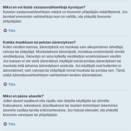
Miksi en voi lisätä vastausvaihtoehtoja kyselyyn?
Kyselyn vastausvaihtoehtojen määrä on foorumin ylläpitäjän määrittelemä. Jos
tarvitset enemmän vaihtoehtoja kuin on sallittu, ota yhteyttä foorumin
ylläpitäjään.
Ylös
Kuinka muokkaan tai poistan äänestyksen?
Kuten viestien kanssa, äänestyksiä voi muokata vain alkuperäinen lähettäjä,
valvoja tai ylläpitäjä. Muokataksesi äänestystä, muokkaa ensimmäistä viestiä
viestiketjussa. Äänestys on aina kytketty viestiketjun ensimmäiseen viestiin.
Jos kukaan ei ole vielä äänestänyt, käyttäjät voivat poistaa äänestyksen tai
muokata mitä tahansa äänestyksen asetusta. Jos käyttäjät ovat kuitenkin jo
äänestäneet, vain valvojat tai ylläpitäjät voivat muokata tai poistaa sen. Tämä
estää äänestysvaihtoehtojen vaihtamisen kesken äänestyksen.
Ylös
Miksi en pääse alueelle?
Jotkin alueet saattavat olla rajattu vain tietyille käyttäjille tai ryhmille.
Katsoaksesi, lukeaksesi, kirjoittaaksesi tai muiden toimintojen tekeminen
alueella saattaa tarvita erikoisoikeuksia. Jos haluat oikeudet, ota yhteyttä
foorumin valvojaan tai ylläpitäjään.
Ylös