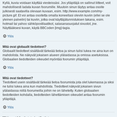
Kyllä, kuvia voidaan käyttää viesteissäsi. Jos ylläpitäjä on sallinut liitteet, voit
mahdollisesti ladata kuvan foorumille. Muutoin sinun täytyy antaa osoite
julkisesti saatavilla olevaan kuvaan, esim. http://www.example.com/my-
picture.gif. Et voi antaa osoitetta omalla koneellasi oleviin kuviin (ellei se ole
yleinen palvelin) tai kuviin, jotka ovat käyttäjätunnistuksen takana, esim.
hotmail tai yahoo sähköpostilaatikot, salasanasuojatut sivustot, jne.
Näyttääksesi kuvan, käytä BBCoden [img]-tagia.
Ylös
Mitä ovat globaalit tiedotteet?
Globaalit tiedotteet sisältävät tärkeää tietoa ja sinun tulisi lukea ne aina kun on
mahdolista. Ne näkyvät jokaisen alueen ylälaidassa ja omissa asetuksissa.
Globaalien tiedotteiden oikeudet myöntää foorumin ylläpitäjä.
Ylös
Mitä ovat tiedotteet?
Tiedotteet usein sisältävät tärkeää tietoa foorumista jota olet lukemassa ja siksi
ne tulisi lukea aina kun mahdollista. Tiedotteet näkyvät jokaisen sivun
ylälaidassa niillä foorumeilla joihin ne on lähetetty. Kuten globaalien
tiedotteiden kohdalla, tiedotteiden lähettämisen oikeudet antaa foorumin
ylläpitäjä.
Ylös