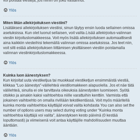
voi poistaa viestejä, jos niihin on joku vastannut.
Ylös
Miten liitän allekirjoituksen viestiini?
Lisätäksesi allekirjoituksen viestiisi, sinun täytyy ensin luoda sellainen omissa
asetuksissa. Kun olet luonut sellaisen, voit valita
Lisää allekirjoitus
-valinnan
viestin kirjoituslomakkeessa. Voit myös lisätä allekirjoituksen automaattisesti
aina kaikkiin viesteihisi tekemällä valinnan omissa asetuksissa. Jos teet niin,
voit silti estää allekirjoituksen liittämisen yksittäiseen viestiin poistamalla
valinnan viestinkirjoituslomakkeessa.
Ylös
Kuinka luon äänestyksen?
Kun kirjoitat uuta viestiketjua tai muokkaat viestiketjun ensimmäistä viestiä,
klikkaa "Luo äänestys"-välilehteä viestilomakkeen alapuolella. Jos et näe tätä
välilehteä, sinulla ei ole tarvittavia oikeuksia äänestysten luomiseen. Syötä
otsikko ja ainakin kaksi vaihtoehtoa niille varattuihin kenttiin. Varmista että
jokainen vaihtoehto on omalla rivillään tekstikentässä. Voit myös määritellä
kuinka monta vaihtoehtoa käyttäjät voivat valita kohdasta You can also set the
number of options users may select during voting under “Kuinka monta
vaihtoehtoa käyttäjä voi valita”, äänestyksen kesto päivinä (0 kestää
loputtomasti) ja viimeisenä voit antaa käyttäjille mahdollisuuden muuttaa
ääntään.
Ylös