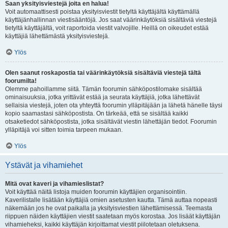
Saan yksityisviestejä joita en halua!
Voit automaattisesti poistaa yksityisviestit tietyltä käyttäjältä käyttämällä
käyttäjänhallinnan viestisääntöjä. Jos saat väärinkäytöksiä sisältäviä viestejä
tietyltä käyttäjältä, voit raportoida viestit valvojille. Heillä on oikeudet estää
käyttäjiä lähettämästä yksityisviestejä.
Ylös
Olen saanut roskapostia tai väärinkäytöksiä sisältäviä viestejä tältä
foorumilta!
Olemme pahoillamme siitä. Tämän foorumin sähköpostilomake sisältää
ominaisuuksia, jotka yrittävät estää ja seurata käyttäjiä, jotka lähettävät
sellaisia viestejä, joten ota yhteyttä foorumin ylläpitäjään ja lähetä hänelle täysi
kopio saamastasi sähköpostista. On tärkeää, että se sisältää kaikki
otsaketiedot sähköpostista, jotka sisältävät viestin lähettäjän tiedot. Foorumin
ylläpitäjä voi sitten toimia tarpeen mukaan.
Ylös
Ystävät ja vihamiehet
Mitä ovat kaveri ja vihamieslistat?
Voit käyttää näitä listoja muiden foorumin käyttäjien organisointiin.
Kaverilistalle lisätään käyttäjiä omien asetusten kautta. Tämä auttaa nopeasti
näkemään jos he ovat paikalla ja yksityisviestien lähettämisessä. Teemasta
riippuen näiden käyttäjien viestit saatetaan myös korostaa. Jos lisäät käyttäjän
vihamieheksi, kaikki käyttäjän kirjoittamat viestit piilotetaan oletuksena.