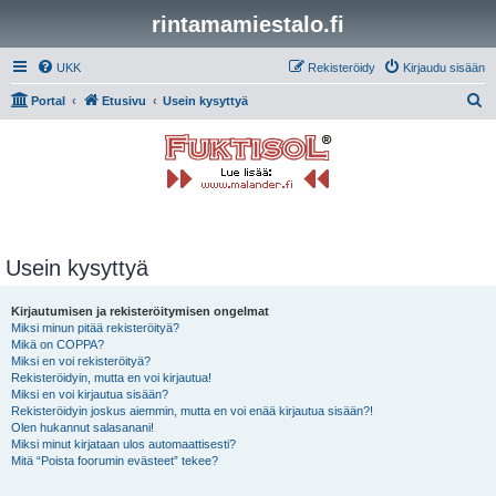
rintamamiestalo.fi
UKK
Rekisteröidy
Kirjaudu sisään
E
Portal
Etusivu
Usein kysyttyä
t
s
i
Usein kysyttyä
Kirjautumisen ja rekisteröitymisen ongelmat
Miksi minun pitää rekisteröityä?
Mikä on COPPA?
Miksi en voi rekisteröityä?
Rekisteröidyin, mutta en voi kirjautua!
Miksi en voi kirjautua sisään?
Rekisteröidyin joskus aiemmin, mutta en voi enää kirjautua sisään?!
Olen hukannut salasanani!
Miksi minut kirjataan ulos automaattisesti?
Mitä “Poista foorumin evästeet” tekee?