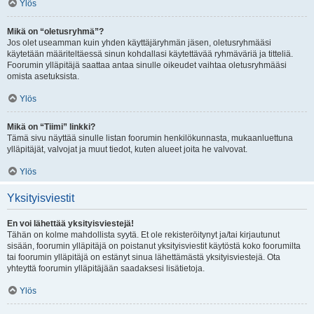
Ylös
Mikä on “oletusryhmä”?
Jos olet useamman kuin yhden käyttäjäryhmän jäsen, oletusryhmääsi
käytetään määriteltäessä sinun kohdallasi käytettävää ryhmäväriä ja titteliä.
Foorumin ylläpitäjä saattaa antaa sinulle oikeudet vaihtaa oletusryhmääsi
omista asetuksista.
Ylös
Mikä on “Tiimi” linkki?
Tämä sivu näyttää sinulle listan foorumin henkilökunnasta, mukaanluettuna
ylläpitäjät, valvojat ja muut tiedot, kuten alueet joita he valvovat.
Ylös
Yksityisviestit
En voi lähettää yksityisviestejä!
Tähän on kolme mahdollista syytä. Et ole rekisteröitynyt ja/tai kirjautunut
sisään, foorumin ylläpitäjä on poistanut yksityisviestit käytöstä koko foorumilta
tai foorumin ylläpitäjä on estänyt sinua lähettämästä yksityisviestejä. Ota
yhteyttä foorumin ylläpitäjään saadaksesi lisätietoja.
Ylös