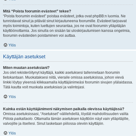
Mitä “Poista foorumin evästeet” tekee?
“Poista foorumin evästeet” poistaa evästeet, jotka ovat phpBB:n luomia. Ne
tunnistavat sinut ja pitävät sinut kirjautuneena foorumille. Evästeet tarjoavat
myös toimintoja, kuten luettujen seurantaa, jos ne ovat foorumin ylläpitäjän
käyttöönottamia. Jos sinulla on sisään tai uloskirjautumisen kanssa ongelmia,
foorumin evästeiden poistaminen voi auttaa.
Ylös
Käyttäjän asetukset
Miten muutan asetuksiani?
Jos olet rekisteröitynyt käyttäjä, kaikki asetuksesi tallennetaan foorumin
tietokantaan. Muokataksesi niitä, vieraile omissa asetuksissa, johon vievä
linkki löytyy yleensä klikkaamalla käyttäjänimeäsi foorumin sivujen ylälaidassa.
Tätä kautta voit muokata asetuksiasi ja valintojasi.
Ylös
Kuinka estän käyttäjänimeni näkymisen paikalla olevissa käyttäjissä?
Omissa asetuksissasi, “Asetukset”-välilehdellä, löydät mahdollisuuden valita
Piilota paikallaolo
. Ottamalla tämän asetuksen käyttöön näyt vain ylläpitäjille,
valvojille ja itsellesi. Sinut lasketaan piilossa oleviin käyttäjiin.
Ylös