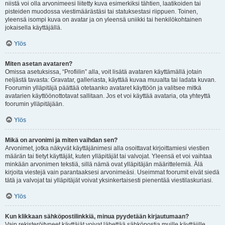
niistä voi olla arvonimeesi liitetty kuva esimerkiksi tähtien, laatikoiden tai
pisteiden muodossa viestimäärästäsi tai statuksestasi riippuen. Toinen,
yleensä isompi kuva on avatar ja on yleensä uniikki tai henkilökohtainen
jokaisella käyttäjällä.
Ylös
Miten asetan avataren?
Omissa asetuksissa, “Profiilin” alla, voit lisätä avataren käyttämällä jotain
neljästä tavasta: Gravatar, galleriasta, käyttää kuvaa muualta tai ladata kuvan.
Foorumin ylläpitäjä päättää otetaanko avataret käyttöön ja valitsee mitkä
avatarien käyttöönottotavat sallitaan. Jos et voi käyttää avataria, ota yhteyttä
foorumin ylläpitäjään.
Ylös
Mikä on arvonimi ja miten vaihdan sen?
Arvonimet, jotka näkyvät käyttäjänimesi alla osoittavat kirjoittamiesi viestien
määrän tai tietyt käyttäjät, kuten ylläpitäjät tai valvojat. Yleensä et voi vaihtaa
minkään arvonimen tekstiä, sillä nämä ovat ylläpitäjän määrittelemiä. Älä
kirjoita viestejä vain parantaaksesi arvonimeäsi. Useimmat foorumit eivät siedä
tätä ja valvojat tai ylläpitäjät voivat yksinkertaisesti pienentää viestilaskuriasi.
Ylös
Kun klikkaan sähköpostilinkkiä, minua pyydetään kirjautumaan?
Vain rekisteröityneet käyttäjät voivat lähettää sähköpostia muille käyttäjille