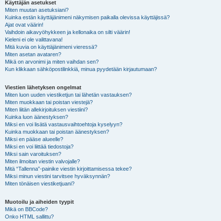
Käyttäjän asetukset
Miten muutan asetuksiani?
Kuinka estän käyttäjänimeni näkymisen paikalla olevissa käyttäjissä?
Ajat ovat väärin!
Vaihdoin aikavyöhykkeen ja kellonaika on silti väärin!
Kieleni ei ole valittavana!
Mitä kuvia on käyttäjänimeni vieressä?
Miten asetan avataren?
Mikä on arvonimi ja miten vaihdan sen?
Kun klikkaan sähköpostilinkkiä, minua pyydetään kirjautumaan?
Viestien lähetyksen ongelmat
Miten luon uuden viestiketjun tai lähetän vastauksen?
Miten muokkaan tai poistan viestejä?
Miten liitän allekirjoituksen viestiini?
Kuinka luon äänestyksen?
Miksi en voi lisätä vastausvaihtoehtoja kyselyyn?
Kuinka muokkaan tai poistan äänestyksen?
Miksi en pääse alueelle?
Miksi en voi liittää tiedostoja?
Miksi sain varoituksen?
Miten ilmoitan viestin valvojalle?
Mitä “Tallenna”-painike viestin kirjoittamisessa tekee?
Miksi minun viestini tarvitsee hyväksynnän?
Miten tönäisen viestiketjuani?
Muotoilu ja aiheiden tyypit
Mikä on BBCode?
Onko HTML sallittu?