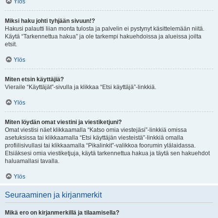
Ylös
Miksi haku johti tyhjään sivuun!?
Hakusi palautti liian monta tulosta ja palvelin ei pystynyt käsittelemään niitä.
Käytä “Tarkennettua hakua” ja ole tarkempi hakuehdoissa ja alueissa joilta
etsit.
Ylös
Miten etsin käyttäjiä?
Vieraile “Käyttäjät”-sivulla ja klikkaa “Etsi käyttäjä”-linkkiä.
Ylös
Miten löydän omat viestini ja viestiketjuni?
Omat viestisi näet klikkaamalla “Katso omia viestejäsi”-linkkiä omissa
asetuksissa tai klikkaamalla “Etsi käyttäjän viesteistä”-linkkiä omalla
profiilisivullasi tai klikkaamalla “Pikalinkit”-valikkoa foorumin ylälaidassa.
Etsiäksesi omia viestiketjuja, käytä tarkennettua hakua ja täytä sen hakuehdot
haluamallasi tavalla.
Ylös
Seuraaminen ja kirjanmerkit
Mikä ero on kirjanmerkillä ja tilaamisella?