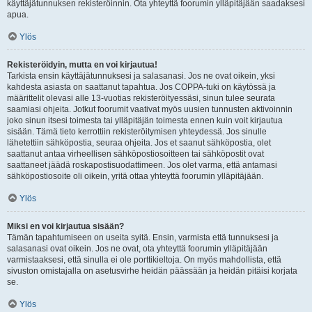
käyttäjätunnuksen rekisteröinnin. Ota yhteyttä foorumin ylläpitäjään saadaksesi
apua.
Ylös
Rekisteröidyin, mutta en voi kirjautua!
Tarkista ensin käyttäjätunnuksesi ja salasanasi. Jos ne ovat oikein, yksi
kahdesta asiasta on saattanut tapahtua. Jos COPPA-tuki on käytössä ja
määrittelit olevasi alle 13-vuotias rekisteröityessäsi, sinun tulee seurata
saamiasi ohjeita. Jotkut foorumit vaativat myös uusien tunnusten aktivoinnin
joko sinun itsesi toimesta tai ylläpitäjän toimesta ennen kuin voit kirjautua
sisään. Tämä tieto kerrottiin rekisteröitymisen yhteydessä. Jos sinulle
lähetettiin sähköpostia, seuraa ohjeita. Jos et saanut sähköpostia, olet
saattanut antaa virheellisen sähköpostiosoitteen tai sähköpostit ovat
saattaneet jäädä roskapostisuodattimeen. Jos olet varma, että antamasi
sähköpostiosoite oli oikein, yritä ottaa yhteyttä foorumin ylläpitäjään.
Ylös
Miksi en voi kirjautua sisään?
Tämän tapahtumiseen on useita syitä. Ensin, varmista että tunnuksesi ja
salasanasi ovat oikein. Jos ne ovat, ota yhteyttä foorumin ylläpitäjään
varmistaaksesi, että sinulla ei ole porttikieltoja. On myös mahdollista, että
sivuston omistajalla on asetusvirhe heidän päässään ja heidän pitäisi korjata
se.
Ylös