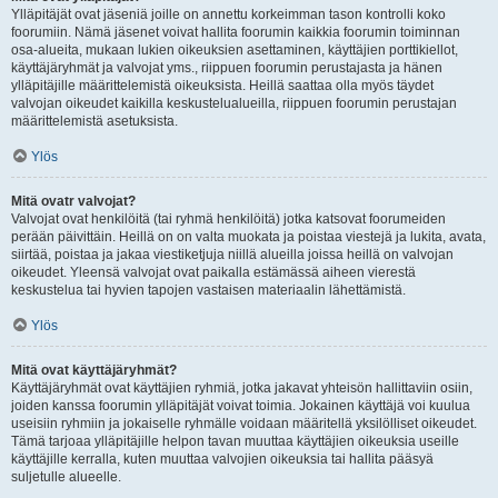
Ylläpitäjät ovat jäseniä joille on annettu korkeimman tason kontrolli koko
foorumiin. Nämä jäsenet voivat hallita foorumin kaikkia foorumin toiminnan
osa-alueita, mukaan lukien oikeuksien asettaminen, käyttäjien porttikiellot,
käyttäjäryhmät ja valvojat yms., riippuen foorumin perustajasta ja hänen
ylläpitäjille määrittelemistä oikeuksista. Heillä saattaa olla myös täydet
valvojan oikeudet kaikilla keskustelualueilla, riippuen foorumin perustajan
määrittelemistä asetuksista.
Ylös
Mitä ovatr valvojat?
Valvojat ovat henkilöitä (tai ryhmä henkilöitä) jotka katsovat foorumeiden
perään päivittäin. Heillä on on valta muokata ja poistaa viestejä ja lukita, avata,
siirtää, poistaa ja jakaa viestiketjuja niillä alueilla joissa heillä on valvojan
oikeudet. Yleensä valvojat ovat paikalla estämässä aiheen vierestä
keskustelua tai hyvien tapojen vastaisen materiaalin lähettämistä.
Ylös
Mitä ovat käyttäjäryhmät?
Käyttäjäryhmät ovat käyttäjien ryhmiä, jotka jakavat yhteisön hallittaviin osiin,
joiden kanssa foorumin ylläpitäjät voivat toimia. Jokainen käyttäjä voi kuulua
useisiin ryhmiin ja jokaiselle ryhmälle voidaan määritellä yksilölliset oikeudet.
Tämä tarjoaa ylläpitäjille helpon tavan muuttaa käyttäjien oikeuksia useille
käyttäjille kerralla, kuten muuttaa valvojien oikeuksia tai hallita pääsyä
suljetulle alueelle.