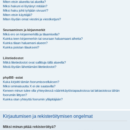
Miten etsin alueelta tai alueilta?
Miksi hakuni ei löytänyt mitään?
Miksi haku johti tyhjään sivuun!?
Miten etsin käyttäjiä?
Miten löydän omat viestini ja viestiketjuni?
Seuraaminen ja kirjanmerkit
Mikä ero on kirjanmerkillä ja tilaamisella?
Kuinka teen kirjanmerkin tai seuraan haluamaani aihetta?
Kuinka tilaan haluamani alueen?
Kuinka poistan tilaukseni?
Liitetiedostot
Mitkä liitetiedostot ovat sallittuja tällä alueella?
Mistä löydän lähettämäni liitetiedostot?
phpBB -asiat
Kuka kirjoitti tämän foorumisovelluksen?
Miksi ominaisuutta X ei ole saatavilla?
Keneen minun tulee olla yhteydessä väärinkäytöstapauksissa tai lakiasioissa tähän
foorumiin liittyen?
Kuinka otan yhteyttä foorumin ylläpitäjään?
Kirjautumisen ja rekisteröitymisen ongelmat
Miksi minun pitää rekisteröityä?