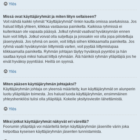
Ylös
Missä ovat käyttäjäryhmät ja miten liityn sellaiseen?
Voit nähdä kaikki ryhmät “Käyttäjäryhmät”-linkin kautta omissa asetuksissa. Jos
haluat liittyä yhteen, klikkaa vastaavaa painiketta. Kaikissa ryhmissä ei
kuitenkaan ole vapaata pääsyä. Jotkut ryhmät vaativat hyväksynnän ennen
kuin voit liittyä. Jotkut voivat olla suljettuja ja joissakin voi olla jopa piilotettuja
jäsenyyksiä. Jos ryhmä on avoin, voit liittyä siihen klikkaamalla painiketta. Jos
ryhmä vaatii hyväksynnän liittymistä varten, voit pyytää liittymislupaa
klikkaamalla painiketta. Ryhmän johtajan täytyy hyväksyä pyyntösi ja hän
saattaa kysyä miksi haluat liittyä ryhmään. Älä häiriköi ryhmän ylläpitäjiä jos he
eivät hyväksy pyyntöäsi. Heillä on syynsä.
Ylös
Miten pääsen käyttäjäryhmän johtajaksi?
Käyttäjäryhmän johtaja on yleensä määritelty, kun käyttäjäryhmät on alunperin
luotu ylläpitäjän toimesta. Jos haluat luoda käyttäjäryhmän, ensimmäinen
yhteyshenkilösi tulisi olla ylläpitäjä. Kokeile yksityisviestin lähettämistä.
Ylös
Miksi jotkut käyttäjäryhmät näkyvät eri väreillä?
Foorumin ylläpitäjä voi määritellä tietyn käyttäjäryhmän jäsenille värin joka
helpottaa kyseisen käyttäjäryhmän jäsenten tunnistamista.