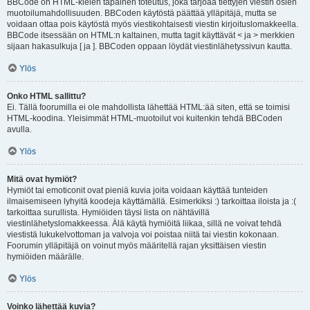
BBCode on HTML-kielen tapainen toteutus, joka tarjoaa tiettyjen viestin osien
muotoilumahdollisuuden. BBCoden käytöstä päättää ylläpitäjä, mutta se
voidaan ottaa pois käytöstä myös viestikohtaisesti viestin kirjoituslomakkeella.
BBCode itsessään on HTML:n kaltainen, mutta tagit käyttävät < ja > merkkien
sijaan hakasulkuja [ ja ]. BBCoden oppaan löydät viestinlähetyssivun kautta.
Ylös
Onko HTML sallittu?
Ei. Tällä foorumilla ei ole mahdollista lähettää HTML:ää siten, että se toimisi
HTML-koodina. Yleisimmät HTML-muotoilut voi kuitenkin tehdä BBCoden
avulla.
Ylös
Mitä ovat hymiöt?
Hymiöt tai emoticonit ovat pieniä kuvia joita voidaan käyttää tunteiden
ilmaisemiseen lyhyitä koodeja käyttämällä. Esimerkiksi :) tarkoittaa iloista ja :(
tarkoittaa surullista. Hymiöiden täysi lista on nähtävillä
viestinlähetyslomakkeessa. Älä käytä hymiöitä liikaa, sillä ne voivat tehdä
viestistä lukukelvottoman ja valvoja voi poistaa niitä tai viestin kokonaan.
Foorumin ylläpitäjä on voinut myös määritellä rajan yksittäisen viestin
hymiöiden määrälle.
Ylös
Voinko lähettää kuvia?