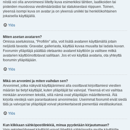
niistä voi olla arvonimeesi liitetty kuva esimerkiksi tähtien, laatikoiden tai
pisteiden muodossa viestimäärästäsi tai statuksestasi riippuen. Toinen,
yleensä isompi kuva on avatar ja on yleensä uniikki tai henkilökohtainen
jokaisella käyttäjällä.
Ylös
Miten asetan avataren?
Omissa asetuksissa, “Profiilin” alla, voit lisätä avataren käyttämällä jotain
neljästä tavasta: Gravatar, galleriasta, käyttää kuvaa muualta tai ladata kuvan.
Foorumin ylläpitäjä päättää otetaanko avataret käyttöön ja valitsee mitkä
avatarien käyttöönottotavat sallitaan. Jos et voi käyttää avataria, ota yhteyttä
foorumin ylläpitäjään.
Ylös
Mikä on arvonimi ja miten vaihdan sen?
Arvonimet, jotka näkyvät käyttäjänimesi alla osoittavat kirjoittamiesi viestien
määrän tai tietyt käyttäjät, kuten ylläpitäjät tai valvojat. Yleensä et voi vaihtaa
minkään arvonimen tekstiä, sillä nämä ovat ylläpitäjän määrittelemiä. Älä
kirjoita viestejä vain parantaaksesi arvonimeäsi. Useimmat foorumit eivät siedä
tätä ja valvojat tai ylläpitäjät voivat yksinkertaisesti pienentää viestilaskuriasi.
Ylös
Kun klikkaan sähköpostilinkkiä, minua pyydetään kirjautumaan?
Vain rekisteröityneet käyttäjät voivat lähettää sähköpostia muille käyttäjille