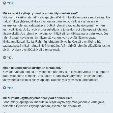
Ylös
Missä ovat käyttäjäryhmät ja miten liityn sellaiseen?
Voit nähdä kaikki ryhmät “Käyttäjäryhmät”-linkin kautta omissa asetuksissa. Jos
haluat liittyä yhteen, klikkaa vastaavaa painiketta. Kaikissa ryhmissä ei
kuitenkaan ole vapaata pääsyä. Jotkut ryhmät vaativat hyväksynnän ennen
kuin voit liittyä. Jotkut voivat olla suljettuja ja joissakin voi olla jopa piilotettuja
jäsenyyksiä. Jos ryhmä on avoin, voit liittyä siihen klikkaamalla painiketta. Jos
ryhmä vaatii hyväksynnän liittymistä varten, voit pyytää liittymislupaa
klikkaamalla painiketta. Ryhmän johtajan täytyy hyväksyä pyyntösi ja hän
saattaa kysyä miksi haluat liittyä ryhmään. Älä häiriköi ryhmän ylläpitäjiä jos he
eivät hyväksy pyyntöäsi. Heillä on syynsä.
Ylös
Miten pääsen käyttäjäryhmän johtajaksi?
Käyttäjäryhmän johtaja on yleensä määritelty, kun käyttäjäryhmät on alunperin
luotu ylläpitäjän toimesta. Jos haluat luoda käyttäjäryhmän, ensimmäinen
yhteyshenkilösi tulisi olla ylläpitäjä. Kokeile yksityisviestin lähettämistä.
Ylös
Miksi jotkut käyttäjäryhmät näkyvät eri väreillä?
Foorumin ylläpitäjä voi määritellä tietyn käyttäjäryhmän jäsenille värin joka
helpottaa kyseisen käyttäjäryhmän jäsenten tunnistamista.