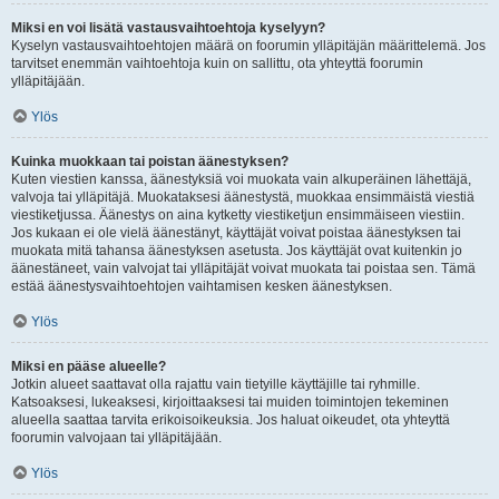
Miksi en voi lisätä vastausvaihtoehtoja kyselyyn?
Kyselyn vastausvaihtoehtojen määrä on foorumin ylläpitäjän määrittelemä. Jos
tarvitset enemmän vaihtoehtoja kuin on sallittu, ota yhteyttä foorumin
ylläpitäjään.
Ylös
Kuinka muokkaan tai poistan äänestyksen?
Kuten viestien kanssa, äänestyksiä voi muokata vain alkuperäinen lähettäjä,
valvoja tai ylläpitäjä. Muokataksesi äänestystä, muokkaa ensimmäistä viestiä
viestiketjussa. Äänestys on aina kytketty viestiketjun ensimmäiseen viestiin.
Jos kukaan ei ole vielä äänestänyt, käyttäjät voivat poistaa äänestyksen tai
muokata mitä tahansa äänestyksen asetusta. Jos käyttäjät ovat kuitenkin jo
äänestäneet, vain valvojat tai ylläpitäjät voivat muokata tai poistaa sen. Tämä
estää äänestysvaihtoehtojen vaihtamisen kesken äänestyksen.
Ylös
Miksi en pääse alueelle?
Jotkin alueet saattavat olla rajattu vain tietyille käyttäjille tai ryhmille.
Katsoaksesi, lukeaksesi, kirjoittaaksesi tai muiden toimintojen tekeminen
alueella saattaa tarvita erikoisoikeuksia. Jos haluat oikeudet, ota yhteyttä
foorumin valvojaan tai ylläpitäjään.
Ylös