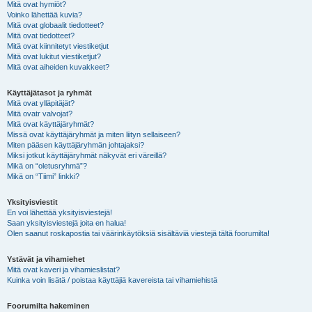
Mitä ovat hymiöt?
Voinko lähettää kuvia?
Mitä ovat globaalit tiedotteet?
Mitä ovat tiedotteet?
Mitä ovat kiinnitetyt viestiketjut
Mitä ovat lukitut viestiketjut?
Mitä ovat aiheiden kuvakkeet?
Käyttäjätasot ja ryhmät
Mitä ovat ylläpitäjät?
Mitä ovatr valvojat?
Mitä ovat käyttäjäryhmät?
Missä ovat käyttäjäryhmät ja miten liityn sellaiseen?
Miten pääsen käyttäjäryhmän johtajaksi?
Miksi jotkut käyttäjäryhmät näkyvät eri väreillä?
Mikä on “oletusryhmä”?
Mikä on “Tiimi” linkki?
Yksityisviestit
En voi lähettää yksityisviestejä!
Saan yksityisviestejä joita en halua!
Olen saanut roskapostia tai väärinkäytöksiä sisältäviä viestejä tältä foorumilta!
Ystävät ja vihamiehet
Mitä ovat kaveri ja vihamieslistat?
Kuinka voin lisätä / poistaa käyttäjiä kavereista tai vihamiehistä
Foorumilta hakeminen