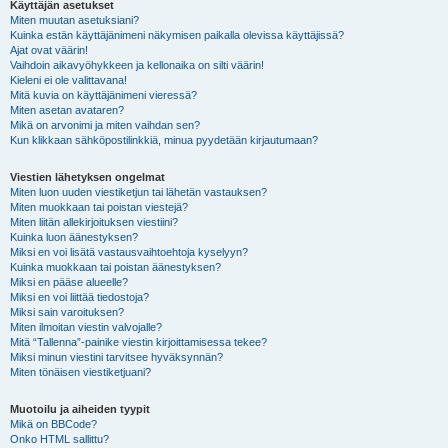
Käyttäjän asetukset
Miten muutan asetuksiani?
Kuinka estän käyttäjänimeni näkymisen paikalla olevissa käyttäjissä?
Ajat ovat väärin!
Vaihdoin aikavyöhykkeen ja kellonaika on silti väärin!
Kieleni ei ole valittavana!
Mitä kuvia on käyttäjänimeni vieressä?
Miten asetan avataren?
Mikä on arvonimi ja miten vaihdan sen?
Kun klikkaan sähköpostilinkkiä, minua pyydetään kirjautumaan?
Viestien lähetyksen ongelmat
Miten luon uuden viestiketjun tai lähetän vastauksen?
Miten muokkaan tai poistan viestejä?
Miten liitän allekirjoituksen viestiini?
Kuinka luon äänestyksen?
Miksi en voi lisätä vastausvaihtoehtoja kyselyyn?
Kuinka muokkaan tai poistan äänestyksen?
Miksi en pääse alueelle?
Miksi en voi liittää tiedostoja?
Miksi sain varoituksen?
Miten ilmoitan viestin valvojalle?
Mitä “Tallenna”-painike viestin kirjoittamisessa tekee?
Miksi minun viestini tarvitsee hyväksynnän?
Miten tönäisen viestiketjuani?
Muotoilu ja aiheiden tyypit
Mikä on BBCode?
Onko HTML sallittu?