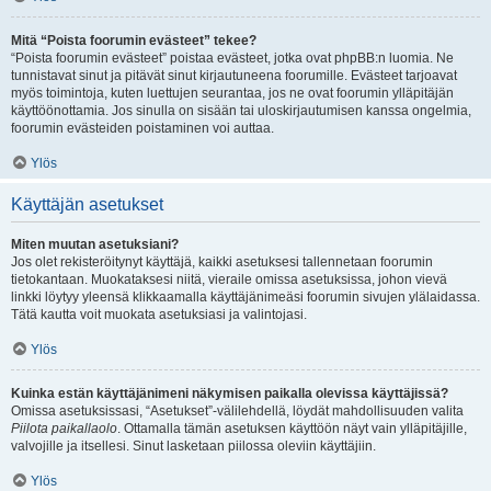
Mitä “Poista foorumin evästeet” tekee?
“Poista foorumin evästeet” poistaa evästeet, jotka ovat phpBB:n luomia. Ne
tunnistavat sinut ja pitävät sinut kirjautuneena foorumille. Evästeet tarjoavat
myös toimintoja, kuten luettujen seurantaa, jos ne ovat foorumin ylläpitäjän
käyttöönottamia. Jos sinulla on sisään tai uloskirjautumisen kanssa ongelmia,
foorumin evästeiden poistaminen voi auttaa.
Ylös
Käyttäjän asetukset
Miten muutan asetuksiani?
Jos olet rekisteröitynyt käyttäjä, kaikki asetuksesi tallennetaan foorumin
tietokantaan. Muokataksesi niitä, vieraile omissa asetuksissa, johon vievä
linkki löytyy yleensä klikkaamalla käyttäjänimeäsi foorumin sivujen ylälaidassa.
Tätä kautta voit muokata asetuksiasi ja valintojasi.
Ylös
Kuinka estän käyttäjänimeni näkymisen paikalla olevissa käyttäjissä?
Omissa asetuksissasi, “Asetukset”-välilehdellä, löydät mahdollisuuden valita
Piilota paikallaolo
. Ottamalla tämän asetuksen käyttöön näyt vain ylläpitäjille,
valvojille ja itsellesi. Sinut lasketaan piilossa oleviin käyttäjiin.
Ylös