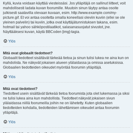
Kyllä, kuvia voidaan käyttää viesteissäsi. Jos ylläpitäjä on sallinut liitteet, voit
mahdollisesti ladata kuvan foorumille. Muutoin sinun täytyy antaa osoite
julkisesti saatavilla olevaan kuvaan, esim. http://www.example.com/my-
picture.gif. Et voi antaa osoitetta omalla koneellasi oleviin kuviin (ellei se ole
yleinen palvelin) tai kuviin, jotka ovat käyttäjätunnistuksen takana, esim.
hotmail tai yahoo sähköpostilaatikot, salasanasuojatut sivustot, jne.
Näyttääksesi kuvan, käytä BBCoden [img]-tagia.
Ylös
Mitä ovat globaalit tiedotteet?
Globaalit tiedotteet sisältävät tärkeää tietoa ja sinun tulisi lukea ne aina kun on
mahdolista. Ne näkyvät jokaisen alueen ylälaidassa ja omissa asetuksissa.
Globaalien tiedotteiden oikeudet myöntää foorumin ylläpitäjä.
Ylös
Mitä ovat tiedotteet?
Tiedotteet usein sisältävät tärkeää tietoa foorumista jota olet lukemassa ja siksi
ne tulisi lukea aina kun mahdollista. Tiedotteet näkyvät jokaisen sivun
ylälaidassa niillä foorumeilla joihin ne on lähetetty. Kuten globaalien
tiedotteiden kohdalla, tiedotteiden lähettämisen oikeudet antaa foorumin
ylläpitäjä.
Ylös