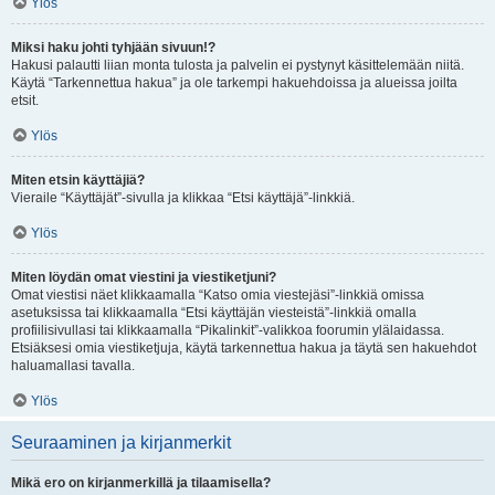
Ylös
Miksi haku johti tyhjään sivuun!?
Hakusi palautti liian monta tulosta ja palvelin ei pystynyt käsittelemään niitä.
Käytä “Tarkennettua hakua” ja ole tarkempi hakuehdoissa ja alueissa joilta
etsit.
Ylös
Miten etsin käyttäjiä?
Vieraile “Käyttäjät”-sivulla ja klikkaa “Etsi käyttäjä”-linkkiä.
Ylös
Miten löydän omat viestini ja viestiketjuni?
Omat viestisi näet klikkaamalla “Katso omia viestejäsi”-linkkiä omissa
asetuksissa tai klikkaamalla “Etsi käyttäjän viesteistä”-linkkiä omalla
profiilisivullasi tai klikkaamalla “Pikalinkit”-valikkoa foorumin ylälaidassa.
Etsiäksesi omia viestiketjuja, käytä tarkennettua hakua ja täytä sen hakuehdot
haluamallasi tavalla.
Ylös
Seuraaminen ja kirjanmerkit
Mikä ero on kirjanmerkillä ja tilaamisella?