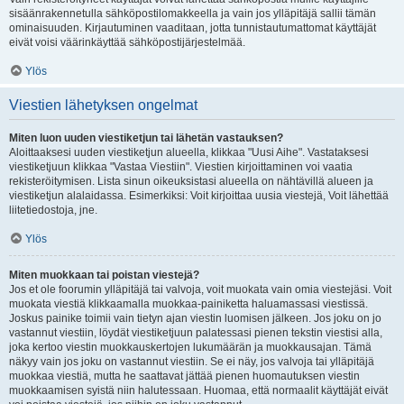
sisäänrakennetulla sähköpostilomakkeella ja vain jos ylläpitäjä sallii tämän
ominaisuuden. Kirjautuminen vaaditaan, jotta tunnistautumattomat käyttäjät
eivät voisi väärinkäyttää sähköpostijärjestelmää.
Ylös
Viestien lähetyksen ongelmat
Miten luon uuden viestiketjun tai lähetän vastauksen?
Aloittaaksesi uuden viestiketjun alueella, klikkaa "Uusi Aihe". Vastataksesi
viestiketjuun klikkaa "Vastaa Viestiin". Viestien kirjoittaminen voi vaatia
rekisteröitymisen. Lista sinun oikeuksistasi alueella on nähtävillä alueen ja
viestiketjun alalaidassa. Esimerkiksi: Voit kirjoittaa uusia viestejä, Voit lähettää
liitetiedostoja, jne.
Ylös
Miten muokkaan tai poistan viestejä?
Jos et ole foorumin ylläpitäjä tai valvoja, voit muokata vain omia viestejäsi. Voit
muokata viestiä klikkaamalla muokkaa-painiketta haluamassasi viestissä.
Joskus painike toimii vain tietyn ajan viestin luomisen jälkeen. Jos joku on jo
vastannut viestiin, löydät viestiketjuun palatessasi pienen tekstin viestisi alla,
joka kertoo viestin muokkauskertojen lukumäärän ja muokkausajan. Tämä
näkyy vain jos joku on vastannut viestiin. Se ei näy, jos valvoja tai ylläpitäjä
muokkaa viestiä, mutta he saattavat jättää pienen huomautuksen viestin
muokkaamisen syistä niin halutessaan. Huomaa, että normaalit käyttäjät eivät