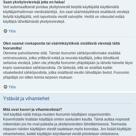
Saan yksityisviestejä joita en halua!
Voit automaattisesti poistaa yksityisviestit tietyltä käyttäjältä käyttämällä
käyttäjänhallinnan viestisääntöjä. Jos saat väärinkäytöksiä sisältäviä viestejä
tietyltä käyttäjältä, voit raportoida viestit valvojille. Heillä on oikeudet estää
käyttäjiä lähettämästä yksityisviestejä.
Ylös
Olen saanut roskapostia tai väärinkäytöksiä sisältäviä viestejä tältä
foorumilta!
Olemme pahoillamme siitä. Tämän foorumin sähköpostilomake sisältää
ominaisuuksia, jotka yrittävät estää ja seurata käyttäjiä, jotka lähettävät
sellaisia viestejä, joten ota yhteyttä foorumin ylläpitäjään ja lähetä hänelle täysi
kopio saamastasi sähköpostista. On tärkeää, että se sisältää kaikki
otsaketiedot sähköpostista, jotka sisältävät viestin lähettäjän tiedot. Foorumin
ylläpitäjä voi sitten toimia tarpeen mukaan.
Ylös
Ystävät ja vihamiehet
Mitä ovat kaveri ja vihamieslistat?
Voit käyttää näitä listoja muiden foorumin käyttäjien organisointiin.
Kaverilistalle lisätään käyttäjiä omien asetusten kautta. Tämä auttaa nopeasti
näkemään jos he ovat paikalla ja yksityisviestien lähettämisessä. Teemasta
riippuen näiden käyttäjien viestit saatetaan myös korostaa. Jos lisäät käyttäjän
vihamieheksi, kaikki käyttäjän kirjoittamat viestit piilotetaan oletuksena.