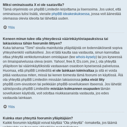
Miksi ominaisuutta X ei ole saatavilla?
Tämä ohjelmisto on phpBB Limitedin kirjoittama ja lisensoima. Jos uskot, että
ominaisuus tulisi lisätä, vieraile
phpBB ideakeskuksessa
, jossa voit äänestää
olemassa olevia ideoita tai lähettää uuden.
Ylös
Keneen minun tulee olla yhteydessä väärinkäytöstapauksissa tai
lakiasioissa tähän foorumiin liittyen?
Kuka tahansa “Tiimi”-sivulla mainituista ylläpitäjistä on todennäköisesti sopiva
yhteyshenkilö valituksillesi. Jos et tätä kautta saa vastausta, sinun kannattaa
ottaa yhteyttä verkkotunnuksen omistajaan (tee
whois-kysely
) tai jos kyseessä
on ilmaispalvelussa oleva (esim. Yahoo!, free.fr, f2s.com, jne.), ota yhteyttä
ylläpitoon tai väärinkäytöksistä vastaavaan osastoon kyseisessä palvelussa.
Huomaa, että phpBB Limitedillä
ei ole lainkaan toimivaltaa
ja sitä ei voida
pitää vastuussa miten, missä tai kenen toimesta tämä foorumi on käytössä. Älä
ota yhteyttä phpBB Limitediin missään lakiasioissa
jotka eivät liity
phpBB.com-sivustoon tai pelkkään phpBB-sovellukseen itseensä. Jos lähetät
sähköpostia phpBB Limitedille
mistään kolmannen osapuolen
tämän
sovelluksen käytöstä, voit odottaa niukkasanaista vastausta, jos edes
vastausta lainkaan.
Ylös
Kuinka otan yhteyttä foorumin ylläpitäjään?
Kaikki foorumin käyttäjät voivat käyttää “Ota yhteyttä” -lomaketta, jos täämä