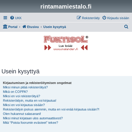
rintamamiestalo.fi
UKK
Rekisteröidy
Kirjaudu sisään
E
Portal
Etusivu
Usein kysyttyä
t
s
i
Usein kysyttyä
Kirjautumisen ja rekisteröitymisen ongelmat
Miksi minun pitää rekisteröityä?
Mikä on COPPA?
Miksi en voi rekisteröityä?
Rekisteröidyin, mutta en voi kirjautua!
Miksi en voi kirjautua sisään?
Rekisteröidyin joskus aiemmin, mutta en voi enää kirjautua sisään?!
Olen hukannut salasanani!
Miksi minut kirjataan ulos automaattisesti?
Mitä “Poista foorumin evästeet” tekee?