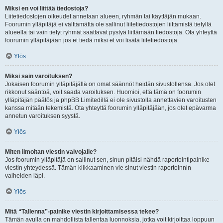
Miksi en voi liittää tiedostoja?
Liitetiedostojen oikeudet annetaan alueen, ryhmän tai käyttäjän mukaan.
Foorumin ylläpitäjä ei välttämättä ole sallinut liitetiedostojen liittämistä tietyllä
alueella tai vain tietyt ryhmät saattavat pystyä liittämään tiedostoja. Ota yhteyttä
foorumin ylläpitäjään jos et tiedä miksi et voi lisätä liitetiedostoja.
Ylös
Miksi sain varoituksen?
Jokaisen foorumin ylläpitäjällä on omat säännöt heidän sivustollensa. Jos olet
rikkonut sääntöä, voit saada varoituksen. Huomioi, että tämä on foorumin
ylläpitäjän päätös ja phpBB Limitedillä ei ole sivustolla annettavien varoitusten
kanssa mitään tekemistä. Ota yhteyttä foorumin ylläpitäjään, jos olet epävarma
annetun varoituksen syystä.
Ylös
Miten ilmoitan viestin valvojalle?
Jos foorumin ylläpitäjä on sallinut sen, sinun pitäisi nähdä raportointipainike
viestin yhteydessä. Tämän klikkaaminen vie sinut viestin raportoinnin
vaiheiden läpi.
Ylös
Mitä “Tallenna”-painike viestin kirjoittamisessa tekee?
Tämän avulla on mahdollista tallentaa luonnoksia, jotka voit kirjoittaa loppuun