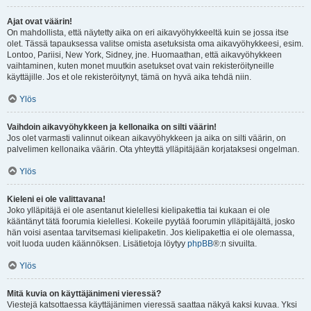
Ajat ovat väärin!
On mahdollista, että näytetty aika on eri aikavyöhykkeeltä kuin se jossa itse
olet. Tässä tapauksessa valitse omista asetuksista oma aikavyöhykkeesi, esim.
Lontoo, Pariisi, New York, Sidney, jne. Huomaathan, että aikavyöhykkeen
vaihtaminen, kuten monet muutkin asetukset ovat vain rekisteröityneille
käyttäjille. Jos et ole rekisteröitynyt, tämä on hyvä aika tehdä niin.
Ylös
Vaihdoin aikavyöhykkeen ja kellonaika on silti väärin!
Jos olet varmasti valinnut oikean aikavyöhykkeen ja aika on silti väärin, on
palvelimen kellonaika väärin. Ota yhteyttä ylläpitäjään korjataksesi ongelman.
Ylös
Kieleni ei ole valittavana!
Joko ylläpitäjä ei ole asentanut kielellesi kielipakettia tai kukaan ei ole
kääntänyt tätä foorumia kielellesi. Kokeile pyytää foorumin ylläpitäjältä, josko
hän voisi asentaa tarvitsemasi kielipaketin. Jos kielipakettia ei ole olemassa,
voit luoda uuden käännöksen. Lisätietoja löytyy
phpBB
®:n sivuilta.
Ylös
Mitä kuvia on käyttäjänimeni vieressä?
Viestejä katsottaessa käyttäjänimen vieressä saattaa näkyä kaksi kuvaa. Yksi