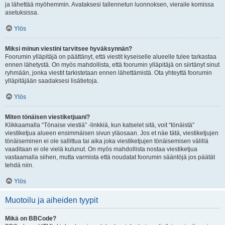
ja lähettää myöhemmin. Avataksesi tallennetun luonnoksen, vieraile komissa
asetuksissa.
Ylös
Miksi minun viestini tarvitsee hyväksynnän?
Foorumin ylläpitäjä on päättänyt, että viestit kyseiselle alueelle tulee tarkastaa
ennen lähetystä. On myös mahdollista, että foorumin ylläpitäjä on siirtänyt sinut
ryhmään, jonka viestit tarkistetaan ennen lähettämistä. Ota yhteyttä foorumin
ylläpitäjään saadaksesi lisätietoja.
Ylös
Miten tönäisen viestiketjuani?
Klikkaamalla “Tönaise viestiä” -linkkiä, kun katselet sitä, voit “tönäistä”
viestiketjua alueen ensimmäisen sivun yläosaan. Jos et näe tätä, viestiketjujen
tönäiseminen ei ole sallittua tai aika joka viestiketjujen tönäisemisen välillä
vaaditaan ei ole vielä kulunut. On myös mahdollista nostaa viestiketjua
vastaamalla siihen, mutta varmista että noudatat foorumin sääntöjä jos päätät
tehdä niin.
Ylös
Muotoilu ja aiheiden tyypit
Mikä on BBCode?