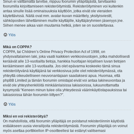
Sinun ei välttämättä tarvitse, riippuu foorumin ylläpitäjästä, tarvitaanko
foorumilla kirjoittamiseen rekisteröitymistä. Rekisteröityminen voi kuitenkin
antaa sinulle lisää ominaisuuksia käyttöön, jotka eivät ole vieraiden
käytettävissä. Näitä ovat mm. avatar-kuvan määrittely, yksityisviestit,
sähköpostien lähettäminen muille käyttäjille, käyttäjäryhmien jäsenyys jne.
Siihen menee aikaa vain muutamia hetkiä, joten se on suositeltavaa.
Ylös
Mikä on COPPA?
COPPA, tai Children’s Online Privacy Protection Act of 1998, on
yhdysvaltalainen laki, joka vaatii kaikkien verkkosivustojen, jotka mahdollisesti
keräävät alle 13-vuotiailta tietoja, hankkia huoltajan kirjallisen luvan tietojen
keräämiseen alle 13-vuotiaalta. Jos olet epävarma koskeeko tämä sinua
rekisteröityvänä käyttäjänä tai verkkosivua jolle olet rekisteröitymässä, ota
yhteyttä oikeudelliseen neuvonantajaan saadaksesi apua. Huomaa, että
phpBB Limited ja tämän foorumin omistajat eivät voi antaa lakineuvontaa ja
eivät ole yhteyshenkilöitä minkäänlaisissa lakiasioissa, lukuunottamatta
kysymystä “Keneen minun tulee olla yhteydessä väärinkäytöstapauksissa tai
lakiasioissa tähän foorumiin liittyen?”.
Ylös
Miksi en voi rekisteröityä?
On mahdollista, että foorumin ylläpitäjä on poistanut rekisteröinnin käytöstä
estääkseen uusia vierailijoita rekisteröitymästä. Foorumin ylläpitäjä on voinut
myös asettaa porttikiellon IP-osoitteellesi tai estänyt valitsemasi