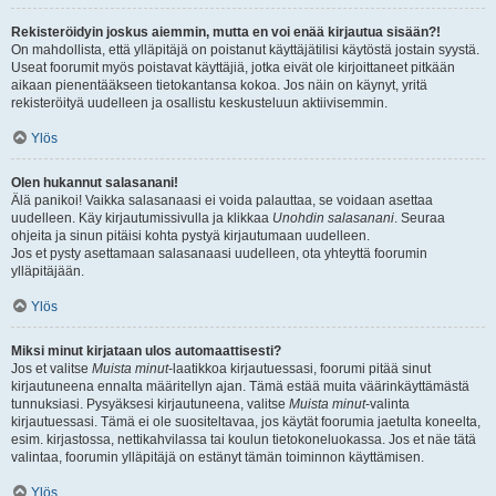
Rekisteröidyin joskus aiemmin, mutta en voi enää kirjautua sisään?!
On mahdollista, että ylläpitäjä on poistanut käyttäjätilisi käytöstä jostain syystä.
Useat foorumit myös poistavat käyttäjiä, jotka eivät ole kirjoittaneet pitkään
aikaan pienentääkseen tietokantansa kokoa. Jos näin on käynyt, yritä
rekisteröityä uudelleen ja osallistu keskusteluun aktiivisemmin.
Ylös
Olen hukannut salasanani!
Älä panikoi! Vaikka salasanaasi ei voida palauttaa, se voidaan asettaa
uudelleen. Käy kirjautumissivulla ja klikkaa
Unohdin salasanani
. Seuraa
ohjeita ja sinun pitäisi kohta pystyä kirjautumaan uudelleen.
Jos et pysty asettamaan salasanaasi uudelleen, ota yhteyttä foorumin
ylläpitäjään.
Ylös
Miksi minut kirjataan ulos automaattisesti?
Jos et valitse
Muista minut
-laatikkoa kirjautuessasi, foorumi pitää sinut
kirjautuneena ennalta määritellyn ajan. Tämä estää muita väärinkäyttämästä
tunnuksiasi. Pysyäksesi kirjautuneena, valitse
Muista minut
-valinta
kirjautuessasi. Tämä ei ole suositeltavaa, jos käytät foorumia jaetulta koneelta,
esim. kirjastossa, nettikahvilassa tai koulun tietokoneluokassa. Jos et näe tätä
valintaa, foorumin ylläpitäjä on estänyt tämän toiminnon käyttämisen.
Ylös