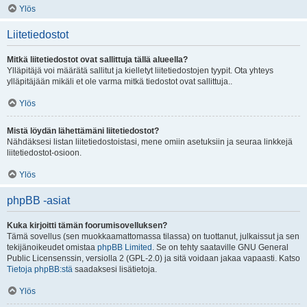
Ylös
Liitetiedostot
Mitkä liitetiedostot ovat sallittuja tällä alueella?
Ylläpitäjä voi määrätä sallitut ja kielletyt liitetiedostojen tyypit. Ota yhteys
ylläpitäjään mikäli et ole varma mitkä tiedostot ovat sallittuja..
Ylös
Mistä löydän lähettämäni liitetiedostot?
Nähdäksesi listan liitetiedostoistasi, mene omiin asetuksiin ja seuraa linkkejä
liitetiedostot-osioon.
Ylös
phpBB -asiat
Kuka kirjoitti tämän foorumisovelluksen?
Tämä sovellus (sen muokkaamattomassa tilassa) on tuottanut, julkaissut ja sen
tekijänoikeudet omistaa
phpBB Limited
. Se on tehty saataville GNU General
Public Licensenssin, versiolla 2 (GPL-2.0) ja sitä voidaan jakaa vapaasti. Katso
Tietoja phpBB:stä
saadaksesi lisätietoja.
Ylös