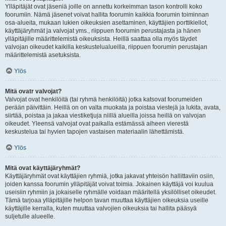
Ylläpitäjät ovat jäseniä joille on annettu korkeimman tason kontrolli koko
foorumiin. Nämä jäsenet voivat hallita foorumin kaikkia foorumin toiminnan
osa-alueita, mukaan lukien oikeuksien asettaminen, käyttäjien porttikiellot,
käyttäjäryhmät ja valvojat yms., riippuen foorumin perustajasta ja hänen
ylläpitäjille määrittelemistä oikeuksista. Heillä saattaa olla myös täydet
valvojan oikeudet kaikilla keskustelualueilla, riippuen foorumin perustajan
määrittelemistä asetuksista.
Ylös
Mitä ovatr valvojat?
Valvojat ovat henkilöitä (tai ryhmä henkilöitä) jotka katsovat foorumeiden
perään päivittäin. Heillä on on valta muokata ja poistaa viestejä ja lukita, avata,
siirtää, poistaa ja jakaa viestiketjuja niillä alueilla joissa heillä on valvojan
oikeudet. Yleensä valvojat ovat paikalla estämässä aiheen vierestä
keskustelua tai hyvien tapojen vastaisen materiaalin lähettämistä.
Ylös
Mitä ovat käyttäjäryhmät?
Käyttäjäryhmät ovat käyttäjien ryhmiä, jotka jakavat yhteisön hallittaviin osiin,
joiden kanssa foorumin ylläpitäjät voivat toimia. Jokainen käyttäjä voi kuulua
useisiin ryhmiin ja jokaiselle ryhmälle voidaan määritellä yksilölliset oikeudet.
Tämä tarjoaa ylläpitäjille helpon tavan muuttaa käyttäjien oikeuksia useille
käyttäjille kerralla, kuten muuttaa valvojien oikeuksia tai hallita pääsyä
suljetulle alueelle.