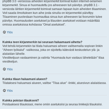
phpBB 3.0 -versiossa aiheiden kirjanmerkit toimivat kuten internet-selaimen
kirjanmerkit. Sinua ei huomautettu jos aiheeseen tuli päivitys. phpBB 3.1 -
versiosta lähtien kirjanmerkit toimivat samaan tapaan kuin aiheiden tilaaminen.
Voit saada ilmoituksen kun aihe josta sinulla on kirjanmerkki päivittyy.
Tilaaminen puolestaan huomauttaa sinua kun aiheeseen tai foorumiin tulee
päivitys. Huomautusten asetukset ja tilausten asetukset voidaan määrittää
omissa asetuksissa kohdassa “Omat asetukset”.
Ylös
Kuinka teen kirjanmerkin tai seuraan haluamaani aihetta?
Voit tehdä kirjanmekin tai tilata haluamasi aiheen valitsemalla sopivan linkin
“Aiheen työkalut” -valikossa, joka on sijoitettu kätevästi keskustelun ylä- ja
alalaidan lähelle.
Viestiketjuun vastaaminen ja valinta “Huomauta kun vastaus lähetetään” tilaa
viestiketjun.
Ylös
Kuinka tilaan haluamani alueen?
Tilataksesi haluamasi alueen, valitse “Tilaa alue” -linkki, aluesivun alalaidassa.
Ylös
Kuinka poistan tilaukseni?
Poistaaksesi tilauksiasi, mene omiin asetuksiisi ja seuraa linkkejä tilauksiisi.