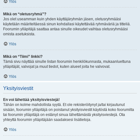
Ylös
Mikä on “oletusryhmä”?
Jos olet useamman kuin yhden käyttäjäryhmän jäsen, oletusryhmääsi
käytetään määriteltäessä sinun kohdallasi käytettävää ryhmäväriä ja titteliä.
Foorumin ylläpitäjä saattaa antaa sinulle oikeudet vaihtaa oletusryhmääsi
omista asetuksista.
Ylös
Mikä on “Tiimi” linkki?
Tämä sivu näyttää sinulle listan foorumin henkilökunnasta, mukaanluettuna
ylläpitäjät, valvojat ja muut tiedot, kuten alueet joita he valvovat.
Ylös
Yksityisviestit
En voi lähettää yksityisviestejä!
Tähän on kolme mahdollista syytä. Et ole rekisteröitynyt ja/tai kirjautunut
sisään, foorumin ylläpitäjä on poistanut yksityisviestit käytöstä koko foorumilta
tai foorumin ylläpitäjä on estänyt sinua lähettämästä yksityisviestejä. Ota
yhteyttä foorumin ylläpitäjään saadaksesi lisätietoja.
Ylös