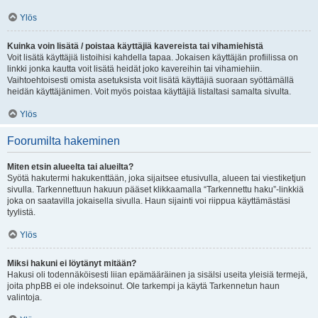
Ylös
Kuinka voin lisätä / poistaa käyttäjiä kavereista tai vihamiehistä
Voit lisätä käyttäjiä listoihisi kahdella tapaa. Jokaisen käyttäjän profiilissa on
linkki jonka kautta voit lisätä heidät joko kavereihin tai vihamiehiin.
Vaihtoehtoisesti omista asetuksista voit lisätä käyttäjiä suoraan syöttämällä
heidän käyttäjänimen. Voit myös poistaa käyttäjiä listaltasi samalta sivulta.
Ylös
Foorumilta hakeminen
Miten etsin alueelta tai alueilta?
Syötä hakutermi hakukenttään, joka sijaitsee etusivulla, alueen tai viestiketjun
sivulla. Tarkennettuun hakuun pääset klikkaamalla “Tarkennettu haku”-linkkiä
joka on saatavilla jokaisella sivulla. Haun sijainti voi riippua käyttämästäsi
tyylistä.
Ylös
Miksi hakuni ei löytänyt mitään?
Hakusi oli todennäköisesti liian epämääräinen ja sisälsi useita yleisiä termejä,
joita phpBB ei ole indeksoinut. Ole tarkempi ja käytä Tarkennetun haun
valintoja.