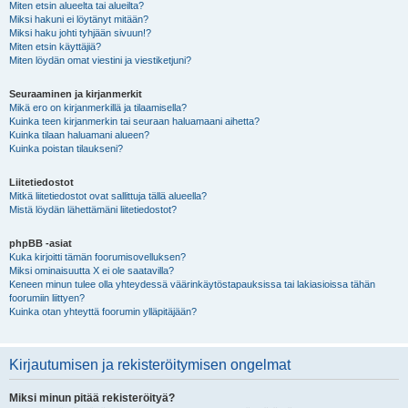
Miten etsin alueelta tai alueilta?
Miksi hakuni ei löytänyt mitään?
Miksi haku johti tyhjään sivuun!?
Miten etsin käyttäjiä?
Miten löydän omat viestini ja viestiketjuni?
Seuraaminen ja kirjanmerkit
Mikä ero on kirjanmerkillä ja tilaamisella?
Kuinka teen kirjanmerkin tai seuraan haluamaani aihetta?
Kuinka tilaan haluamani alueen?
Kuinka poistan tilaukseni?
Liitetiedostot
Mitkä liitetiedostot ovat sallittuja tällä alueella?
Mistä löydän lähettämäni liitetiedostot?
phpBB -asiat
Kuka kirjoitti tämän foorumisovelluksen?
Miksi ominaisuutta X ei ole saatavilla?
Keneen minun tulee olla yhteydessä väärinkäytöstapauksissa tai lakiasioissa tähän
foorumiin liittyen?
Kuinka otan yhteyttä foorumin ylläpitäjään?
Kirjautumisen ja rekisteröitymisen ongelmat
Miksi minun pitää rekisteröityä?