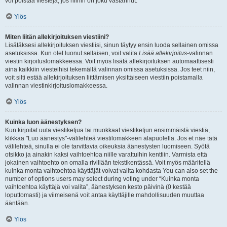
voi poistaa viestejä, jos niihin on joku vastannut.
Ylös
Miten liitän allekirjoituksen viestiini?
Lisätäksesi allekirjoituksen viestiisi, sinun täytyy ensin luoda sellainen omissa
asetuksissa. Kun olet luonut sellaisen, voit valita
Lisää allekirjoitus
-valinnan
viestin kirjoituslomakkeessa. Voit myös lisätä allekirjoituksen automaattisesti
aina kaikkiin viesteihisi tekemällä valinnan omissa asetuksissa. Jos teet niin,
voit silti estää allekirjoituksen liittämisen yksittäiseen viestiin poistamalla
valinnan viestinkirjoituslomakkeessa.
Ylös
Kuinka luon äänestyksen?
Kun kirjoitat uuta viestiketjua tai muokkaat viestiketjun ensimmäistä viestiä,
klikkaa "Luo äänestys"-välilehteä viestilomakkeen alapuolella. Jos et näe tätä
välilehteä, sinulla ei ole tarvittavia oikeuksia äänestysten luomiseen. Syötä
otsikko ja ainakin kaksi vaihtoehtoa niille varattuihin kenttiin. Varmista että
jokainen vaihtoehto on omalla rivillään tekstikentässä. Voit myös määritellä
kuinka monta vaihtoehtoa käyttäjät voivat valita kohdasta You can also set the
number of options users may select during voting under “Kuinka monta
vaihtoehtoa käyttäjä voi valita”, äänestyksen kesto päivinä (0 kestää
loputtomasti) ja viimeisenä voit antaa käyttäjille mahdollisuuden muuttaa
ääntään.
Ylös