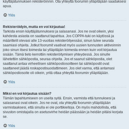
käyttäjätunnuksen rekisteröinnin. Ota yhteyttä foorumin ylläpitäjään saadaksesi
apua.
Ylös
Rekisteröidyin, mutta en voi kirjautua!
Tarkista ensin käyttäjätunnuksesi ja salasanasi. Jos ne ovat oikein, yksi
kahdesta asiasta on saattanut tapahtua. Jos COPPA-tuki on käytössä ja
määrittelit olevasi alle 13-vuotias rekisteröityessäsi, sinun tulee seurata
saamiasi ohjeita. Jotkut foorumit vaativat myös uusien tunnusten aktivoinnin
joko sinun itsesi toimesta tai ylläpitäjän toimesta ennen kuin voit kirjautua
sisään. Tämä tieto kerrottiin rekisteröitymisen yhteydessä. Jos sinulle
lähetettiin sähköpostia, seuraa ohjeita. Jos et saanut sähköpostia, olet
saattanut antaa virheellisen sähköpostiosoitteen tai sähköpostit ovat
saattaneet jäädä roskapostisuodattimeen. Jos olet varma, että antamasi
sähköpostiosoite oli oikein, yritä ottaa yhteyttä foorumin ylläpitäjään.
Ylös
Miksi en voi kirjautua sisään?
Tämän tapahtumiseen on useita syitä. Ensin, varmista että tunnuksesi ja
salasanasi ovat oikein. Jos ne ovat, ota yhteyttä foorumin ylläpitäjään
varmistaaksesi, että sinulla ei ole porttikieltoja. On myös mahdollista, että
sivuston omistajalla on asetusvirhe heidän päässään ja heidän pitäisi korjata
se.
Ylös