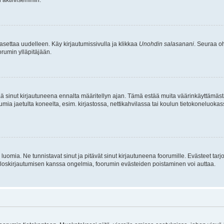
asettaa uudelleen. Käy kirjautumissivulla ja klikkaa
Unohdin salasanani
. Seuraa oh
rumin ylläpitäjään.
tää sinut kirjautuneena ennalta määritellyn ajan. Tämä estää muita väärinkäyttämäs
rumia jaetulta koneelta, esim. kirjastossa, nettikahvilassa tai koulun tietokoneluokas
luomia. Ne tunnistavat sinut ja pitävät sinut kirjautuneena foorumille. Evästeet tarj
i uloskirjautumisen kanssa ongelmia, foorumin evästeiden poistaminen voi auttaa.