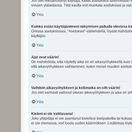
Jos olet rekisteröitynyt käyttäjä, kaikki asetuksesi tallennetaa
sivujen ylälaidassa. Tätä kautta voit muokata asetuksiasi ja vali
Ylös
Kuinka estän käyttäjänimeni näkymisen paikalla olevissa kä
Omissa asetuksissasi, “Asetukset”-välilehdellä, löydät mahdoll
käyttäjiin.
Ylös
Ajat ovat väärin!
On mahdollista, että näytetty aika on eri aikavyöhykkeeltä kuin
että aikavyöhykkeen vaihtaminen, kuten monet muutkin asetukset o
Ylös
Vaihdoin aikavyöhykkeen ja kellonaika on silti väärin!
Jos olet varmasti valinnut oikean aikavyöhykkeen ja aika on silt
Ylös
Kieleni ei ole valittavana!
Joko ylläpitäjä ei ole asentanut kielellesi kielipakettia tai kuka
ei ole olemassa, voit luoda uuden käännöksen. Lisätietoja löyt