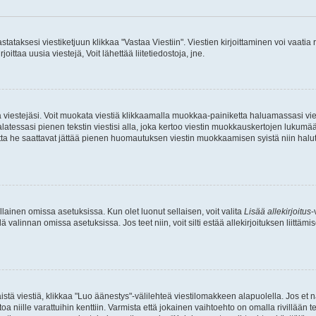
stataksesi viestiketjuun klikkaa "Vastaa Viestiin". Viestien kirjoittaminen voi vaatia
joittaa uusia viestejä, Voit lähettää liitetiedostoja, jne.
ia viestejäsi. Voit muokata viestiä klikkaamalla muokkaa-painiketta haluamassasi vies
n palatessasi pienen tekstin viestisi alla, joka kertoo viestin muokkauskertojen luk
 mutta he saattavat jättää pienen huomautuksen viestin muokkaamisen syistä niin halu
ellainen omissa asetuksissa. Kun olet luonut sellaisen, voit valita
Lisää allekirjoitus
-
lä valinnan omissa asetuksissa. Jos teet niin, voit silti estää allekirjoituksen liittäm
stä viestiä, klikkaa "Luo äänestys"-välilehteä viestilomakkeen alapuolella. Jos et näe
a niille varattuihin kenttiin. Varmista että jokainen vaihtoehto on omalla rivillään