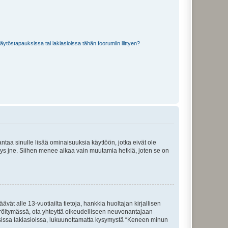
töstapauksissa tai lakiasioissa tähän foorumiin liittyen?
 antaa sinulle lisää ominaisuuksia käyttöön, jotka eivät ole
enyys jne. Siihen menee aikaa vain muutamia hetkiä, joten se on
vät alle 13-vuotiailta tietoja, hankkia huoltajan kirjallisen
teröitymässä, ota yhteyttä oikeudelliseen neuvonantajaan
isissa lakiasioissa, lukuunottamatta kysymystä “Keneen minun