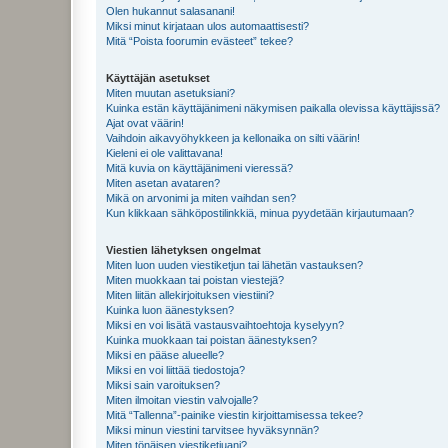
Olen hukannut salasanani!
Miksi minut kirjataan ulos automaattisesti?
Mitä “Poista foorumin evästeet” tekee?
Käyttäjän asetukset
Miten muutan asetuksiani?
Kuinka estän käyttäjänimeni näkymisen paikalla olevissa käyttäjissä?
Ajat ovat väärin!
Vaihdoin aikavyöhykkeen ja kellonaika on silti väärin!
Kieleni ei ole valittavana!
Mitä kuvia on käyttäjänimeni vieressä?
Miten asetan avataren?
Mikä on arvonimi ja miten vaihdan sen?
Kun klikkaan sähköpostilinkkiä, minua pyydetään kirjautumaan?
Viestien lähetyksen ongelmat
Miten luon uuden viestiketjun tai lähetän vastauksen?
Miten muokkaan tai poistan viestejä?
Miten liitän allekirjoituksen viestiini?
Kuinka luon äänestyksen?
Miksi en voi lisätä vastausvaihtoehtoja kyselyyn?
Kuinka muokkaan tai poistan äänestyksen?
Miksi en pääse alueelle?
Miksi en voi liittää tiedostoja?
Miksi sain varoituksen?
Miten ilmoitan viestin valvojalle?
Mitä “Tallenna”-painike viestin kirjoittamisessa tekee?
Miksi minun viestini tarvitsee hyväksynnän?
Miten tönäisen viestiketjuani?