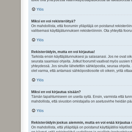
Ylös
Miksi en voi rekisteröityä?
On mahdollista, että foorumin ylläpitäjä on poistanut rekisteröin
valitsemasi käyttäjätunnuksen rekisteröinnin. Ota yhteyttä foor
Ylös
Rekisteröidyin, mutta en voi kirjautua!
Tarkista ensin käyttäjätunnuksesi ja salasanasi. Jos ne ovat oik
seurata saamiasi ohjeita. Jotkut foorumit vaativat myös uusien tu
yhteydessä. Jos sinulle lähetettiin sähköpostia, seuraa ohjeita
olet varma, että antamasi sähköpostiosoite oli oikein, yritä ottaa
Ylös
Miksi en voi kirjautua sisään?
Tämän tapahtumiseen on useita syitä. Ensin, varmista että tunnuk
mahdollista, että sivuston omistajalla on asetusvirhe heidän pää
Ylös
Rekisteröidyin joskus aiemmin, mutta en voi enää kirjautua 
On mahdollista, että ylläpitäjä on poistanut käyttäjätilisi käytö
on käynyt, yritä rekisteröityä uudelleen ja osallistu keskusteluu