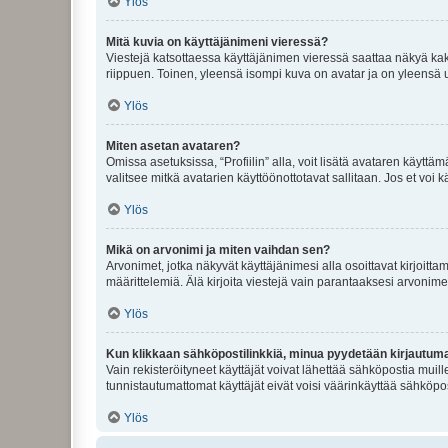
Ylös
Mitä kuvia on käyttäjänimeni vieressä?
Viestejä katsottaessa käyttäjänimen vieressä saattaa näkyä kaksi
riippuen. Toinen, yleensä isompi kuva on avatar ja on yleensä un
Ylös
Miten asetan avataren?
Omissa asetuksissa, “Profiilin” alla, voit lisätä avataren käyttä
valitsee mitkä avatarien käyttöönottotavat sallitaan. Jos et voi k
Ylös
Mikä on arvonimi ja miten vaihdan sen?
Arvonimet, jotka näkyvät käyttäjänimesi alla osoittavat kirjoittam
määrittelemiä. Älä kirjoita viestejä vain parantaaksesi arvonimeäs
Ylös
Kun klikkaan sähköpostilinkkiä, minua pyydetään kirjautum
Vain rekisteröityneet käyttäjät voivat lähettää sähköpostia muil
tunnistautumattomat käyttäjät eivät voisi väärinkäyttää sähköpo
Ylös