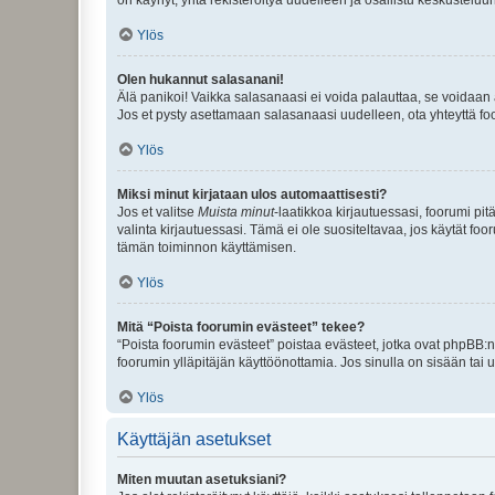
Ylös
Olen hukannut salasanani!
Älä panikoi! Vaikka salasanaasi ei voida palauttaa, se voidaan 
Jos et pysty asettamaan salasanaasi uudelleen, ota yhteyttä foo
Ylös
Miksi minut kirjataan ulos automaattisesti?
Jos et valitse
Muista minut
-laatikkoa kirjautuessasi, foorumi pi
valinta kirjautuessasi. Tämä ei ole suositeltavaa, jos käytät foo
tämän toiminnon käyttämisen.
Ylös
Mitä “Poista foorumin evästeet” tekee?
“Poista foorumin evästeet” poistaa evästeet, jotka ovat phpBB:n 
foorumin ylläpitäjän käyttöönottamia. Jos sinulla on sisään ta
Ylös
Käyttäjän asetukset
Miten muutan asetuksiani?