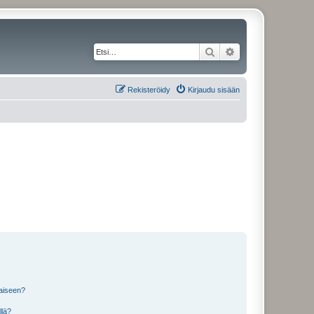
Etsi
Tarkennettu haku
Rekisteröidy
Kirjaudu sisään
laiseen?
llä?