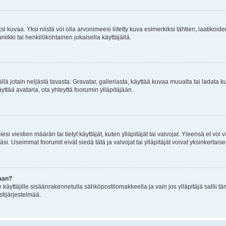
 kuvaa. Yksi niistä voi olla arvonimeesi liitetty kuva esimerkiksi tähtien, laatikoid
iikki tai henkilökohtainen jokaisella käyttäjällä.
mällä jotain neljästä tavasta: Gravatar, galleriasta, käyttää kuvaa muualta tai ladata
äyttää avataria, ota yhteyttä foorumin ylläpitäjään.
iesi viestien määrän tai tietyt käyttäjät, kuten ylläpitäjät tai valvojat. Yleensä et vo
i. Useimmat foorumit eivät siedä tätä ja valvojat tai ylläpitäjät voivat yksinkertaise
aan?
le käyttäjille sisäänrakennetulla sähköpostilomakkeella ja vain jos ylläpitäjä sallii
stijärjestelmää.