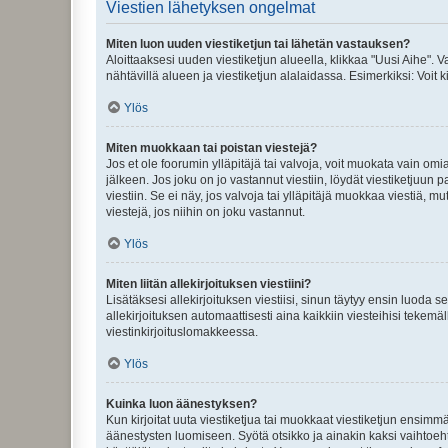
Viestien lähetyksen ongelmat
Miten luon uuden viestiketjun tai lähetän vastauksen?
Aloittaaksesi uuden viestiketjun alueella, klikkaa "Uusi Aihe". Va
nähtävillä alueen ja viestiketjun alalaidassa. Esimerkiksi: Voit kir
Ylös
Miten muokkaan tai poistan viestejä?
Jos et ole foorumin ylläpitäjä tai valvoja, voit muokata vain om
jälkeen. Jos joku on jo vastannut viestiin, löydät viestiketjuu
viestiin. Se ei näy, jos valvoja tai ylläpitäjä muokkaa viestiä,
viestejä, jos niihin on joku vastannut.
Ylös
Miten liitän allekirjoituksen viestiini?
Lisätäksesi allekirjoituksen viestiisi, sinun täytyy ensin luoda s
allekirjoituksen automaattisesti aina kaikkiin viesteihisi tekemäl
viestinkirjoituslomakkeessa.
Ylös
Kuinka luon äänestyksen?
Kun kirjoitat uuta viestiketjua tai muokkaat viestiketjun ensimmäi
äänestysten luomiseen. Syötä otsikko ja ainakin kaksi vaihtoehto