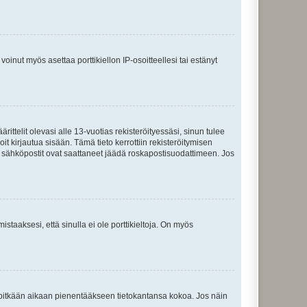
oinut myös asettaa porttikiellon IP-osoitteellesi tai estänyt
ttelit olevasi alle 13-vuotias rekisteröityessäsi, sinun tulee
it kirjautua sisään. Tämä tieto kerrottiin rekisteröitymisen
ai sähköpostit ovat saattaneet jäädä roskapostisuodattimeen. Jos
staaksesi, että sinulla ei ole porttikieltoja. On myös
neet pitkään aikaan pienentääkseen tietokantansa kokoa. Jos näin