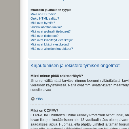
Muotoilu ja aiheiden tyypit
Mikä on BBCode?
Onko HTML sallittu?
Mitä ovat hymiöt?
Voinko lähettää kuvia?
Mitä ovat globaalit tiedotteet?
Mitä ovat tiedotteet?
Mitä ovat kiinnitetyt viestiketjut
Mitä ovat lukitut viestiketjut?
Mitä ovat aiheiden kuvakkeet?
Kirjautumisen ja rekisteröitymisen ongelmat
Miksi minun pitää rekisteröityä?
Sinun ei välttämättä tarvitse, riippuu foorumin ylläpitäjästä, tar
vieraiden käytettävissä. Näitä ovat mm. avatar-kuvan määrittely,
suositeltavaa.
Ylös
Mikä on COPPA?
COPPA, tai Children’s Online Privacy Protection Act of 1998, on y
luvan tietojen keräämiseen alle 13-vuotiaalta. Jos olet epävarm
saadaksesi apua. Huomaa, että phpBB Limited ja tämän foorumin
tulee olla yhteydessä väärinkäytöstapauksissa tai lakiasioissa t