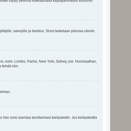
 linkki löytyy yleensä klikkaamalla käyttäjänimeäsi foorumin
äjille, valvojille ja itsellesi. Sinut lasketaan piilossa oleviin
esi, esim. Lontoo, Pariisi, New York, Sidney, jne. Huomaathan,
a tehdä niin.
gelman.
ko hän voisi asentaa tarvitsemasi kielipaketin. Jos kielipakettia