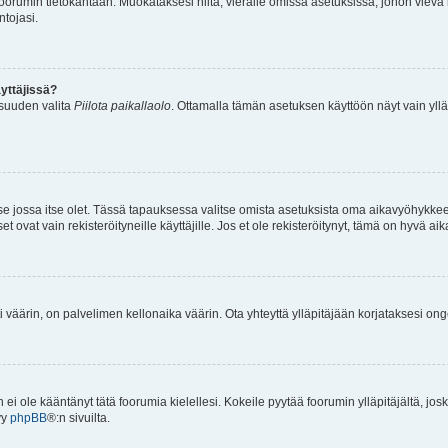
n foorumin tietokantaan. Muokataksesi niitä, vieraile omissa asetuksissa, johon vievä
ntojasi.
yttäjissä?
isuuden valita
Piilota paikallaolo
. Ottamalla tämän asetuksen käyttöön näyt vain ylläpit
 se jossa itse olet. Tässä tapauksessa valitse omista asetuksista oma aikavyöhykke
vat vain rekisteröityneille käyttäjille. Jos et ole rekisteröitynyt, tämä on hyvä aik
i väärin, on palvelimen kellonaika väärin. Ota yhteyttä ylläpitäjään korjataksesi on
an ei ole kääntänyt tätä foorumia kielellesi. Kokeile pyytää foorumin ylläpitäjältä, jos
yy
phpBB
®:n sivuilta.