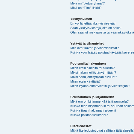
Mikä on “oletusryhmä”?
Mikä on “Tiimi” linkki?
Yksityisviestit
En voi lähettää yksityisviestejä!
Saan yksityisviestejä joita en halua!
Olen saanut roskapostia tai väärinkäytöksiä s
Ystävät ja vihamiehet
Mitä ovat kaveri ja vihamieslistat?
Kuinka voin lisätä / poistaa käyttäjiä kaverei
Foorumilta hakeminen
Miten etsin alueelta tai alueilta?
Miksi hakuni ei löytänyt mitään?
Miksi haku johti tyhjään sivuun!?
Miten etsin käyttäjiä?
Miten löydän omat viestini ja viestiketjuni?
Seuraaminen ja kirjanmerkit
Mikä ero on kirjanmerkillä ja tilaamisella?
Kuinka teen kirjanmerkin tai seuraan haluam
Kuinka tilaan haluamani alueen?
Kuinka poistan tilaukseni?
Liitetiedostot
Mitkä liitetiedostot ovat sallittuja tällä alueell