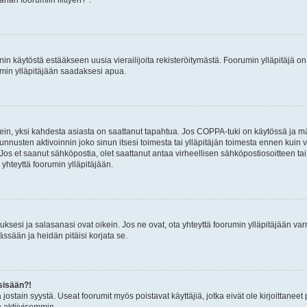
nin käytöstä estääkseen uusia vierailijoita rekisteröitymästä. Foorumin ylläpitäjä on v
umin ylläpitäjään saadaksesi apua.
ein, yksi kahdesta asiasta on saattanut tapahtua. Jos COPPA-tuki on käytössä ja määri
nnusten aktivoinnin joko sinun itsesi toimesta tai ylläpitäjän toimesta ennen kuin vo
. Jos et saanut sähköpostia, olet saattanut antaa virheellisen sähköpostiosoitteen t
 yhteyttä foorumin ylläpitäjään.
sesi ja salasanasi ovat oikein. Jos ne ovat, ota yhteyttä foorumin ylläpitäjään varmi
ssään ja heidän pitäisi korjata se.
sisään?!
stä jostain syystä. Useat foorumit myös poistavat käyttäjiä, jotka eivät ole kirjoitta
n aktiivisemmin.