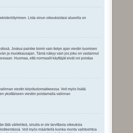
 rekisteröitymisen. Lista sinun oikeuksistasi alueella on
tissä. Joskus painike toimii vain tietyn ajan viestin luomisen
umäärän ja muokkausajan. Tämä näkyy vain jos joku on vastannut
tessaan. Huomaa, että normaalit käyttäjät eivät voi poistaa
valinnan viestin kirjoituslomakkeessa. Voit myös lisätä
isen yksittäiseen viestiin poistamalla valinnan
 tätä välilehteä, sinulla ei ole tarvittavia oikeuksia
 tekstikentässä. Voit myös määritellä kuinka monta vaihtoehtoa