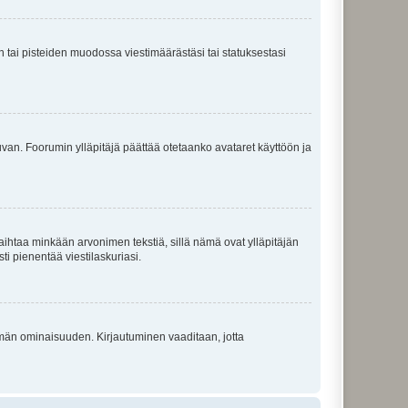
en tai pisteiden muodossa viestimäärästäsi tai statuksestasi
 kuvan. Foorumin ylläpitäjä päättää otetaanko avataret käyttöön ja
i vaihtaa minkään arvonimen tekstiä, sillä nämä ovat ylläpitäjän
sti pienentää viestilaskuriasi.
 tämän ominaisuuden. Kirjautuminen vaaditaan, jotta