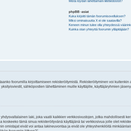
Mistä löydän lähettämäni liitetiedostot?
phpBB -asiat
Kuka kirjoitti tämän foorumisovelluksen?
Miksi ominaisuutta X ei ole saatavilla?
Keneen minun tulee olla yhteydessä väärinkäy
Kuinka otan yhteyttä foorumin ylläpitäjään?
vitaanko foorumilla kirjoittamiseen rekisteröitymistä. Rekisteröityminen voi kuitenkin
 yksityisviestit, sähköpostien lähettäminen muille käyttäjille, käyttäjäryhmien jäs
hdysvaltalainen laki, joka vaatii kaikkien verkkosivustojen, jotka mahdollisesti kerää
a koskeeko tämä sinua rekisteröityvänä käyttäjänä tai verkkosivua jolle olet rekis
 omistajat eivät voi antaa lakineuvontaa ja eivät ole yhteyshenkilöitä minkäänla
ähän foorumiin liittyen?”.