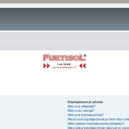
Käyttäjätasot ja ryhmät
Mitä ovat ylläpitäjät?
Mitä ovatr valvojat?
Mitä ovat käyttäjäryhmät?
Missä ovat käyttäjäryhmät ja miten liityn sel
Miten pääsen käyttäjäryhmän johtajaksi?
Miksi jotkut käyttäjäryhmät näkyvät eri värei