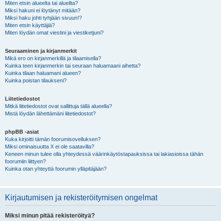
Miten etsin alueelta tai alueilta?
Miksi hakuni ei löytänyt mitään?
Miksi haku johti tyhjään sivuun!?
Miten etsin käyttäjiä?
Miten löydän omat viestini ja viestiketjuni?
Seuraaminen ja kirjanmerkit
Mikä ero on kirjanmerkillä ja tilaamisella?
Kuinka teen kirjanmerkin tai seuraan haluamaani aihetta?
Kuinka tilaan haluamani alueen?
Kuinka poistan tilaukseni?
Liitetiedostot
Mitkä liitetiedostot ovat sallittuja tällä alueella?
Mistä löydän lähettämäni liitetiedostot?
phpBB -asiat
Kuka kirjoitti tämän foorumisovelluksen?
Miksi ominaisuutta X ei ole saatavilla?
Keneen minun tulee olla yhteydessä väärinkäytöstapauksissa tai lakiasioissa tähän
foorumiin liittyen?
Kuinka otan yhteyttä foorumin ylläpitäjään?
Kirjautumisen ja rekisteröitymisen ongelmat
Miksi minun pitää rekisteröityä?