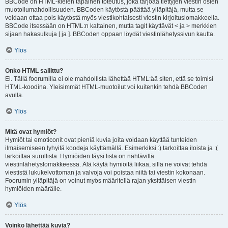
BBCode on HTML-kielen tapainen toteutus, joka tarjoaa tiettyjen viestin osien
muotoilumahdollisuuden. BBCoden käytöstä päättää ylläpitäjä, mutta se
voidaan ottaa pois käytöstä myös viestikohtaisesti viestin kirjoituslomakkeella.
BBCode itsessään on HTML:n kaltainen, mutta tagit käyttävät < ja > merkkien
sijaan hakasulkuja [ ja ]. BBCoden oppaan löydät viestinlähetyssivun kautta.
Ylös
Onko HTML sallittu?
Ei. Tällä foorumilla ei ole mahdollista lähettää HTML:ää siten, että se toimisi
HTML-koodina. Yleisimmät HTML-muotoilut voi kuitenkin tehdä BBCoden
avulla.
Ylös
Mitä ovat hymiöt?
Hymiöt tai emoticonit ovat pieniä kuvia joita voidaan käyttää tunteiden
ilmaisemiseen lyhyitä koodeja käyttämällä. Esimerkiksi :) tarkoittaa iloista ja :(
tarkoittaa surullista. Hymiöiden täysi lista on nähtävillä
viestinlähetyslomakkeessa. Älä käytä hymiöitä liikaa, sillä ne voivat tehdä
viestistä lukukelvottoman ja valvoja voi poistaa niitä tai viestin kokonaan.
Foorumin ylläpitäjä on voinut myös määritellä rajan yksittäisen viestin
hymiöiden määrälle.
Ylös
Voinko lähettää kuvia?