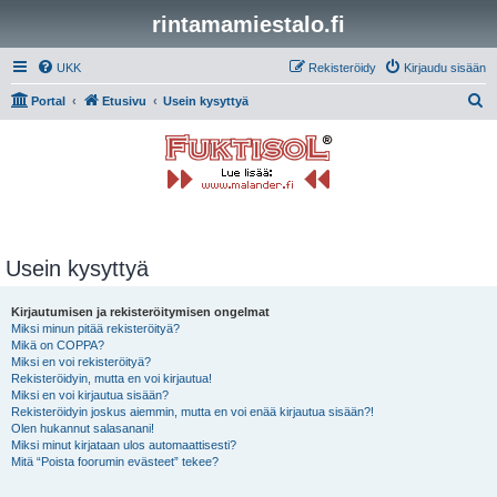
rintamamiestalo.fi
UKK
Rekisteröidy
Kirjaudu sisään
E
Portal
Etusivu
Usein kysyttyä
t
s
i
Usein kysyttyä
Kirjautumisen ja rekisteröitymisen ongelmat
Miksi minun pitää rekisteröityä?
Mikä on COPPA?
Miksi en voi rekisteröityä?
Rekisteröidyin, mutta en voi kirjautua!
Miksi en voi kirjautua sisään?
Rekisteröidyin joskus aiemmin, mutta en voi enää kirjautua sisään?!
Olen hukannut salasanani!
Miksi minut kirjataan ulos automaattisesti?
Mitä “Poista foorumin evästeet” tekee?