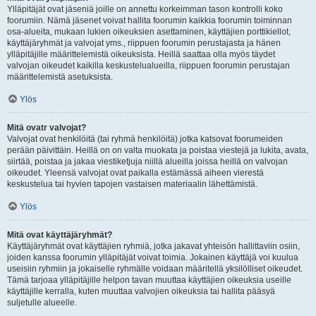
Ylläpitäjät ovat jäseniä joille on annettu korkeimman tason kontrolli koko
foorumiin. Nämä jäsenet voivat hallita foorumin kaikkia foorumin toiminnan
osa-alueita, mukaan lukien oikeuksien asettaminen, käyttäjien porttikiellot,
käyttäjäryhmät ja valvojat yms., riippuen foorumin perustajasta ja hänen
ylläpitäjille määrittelemistä oikeuksista. Heillä saattaa olla myös täydet
valvojan oikeudet kaikilla keskustelualueilla, riippuen foorumin perustajan
määrittelemistä asetuksista.
Ylös
Mitä ovatr valvojat?
Valvojat ovat henkilöitä (tai ryhmä henkilöitä) jotka katsovat foorumeiden
perään päivittäin. Heillä on on valta muokata ja poistaa viestejä ja lukita, avata,
siirtää, poistaa ja jakaa viestiketjuja niillä alueilla joissa heillä on valvojan
oikeudet. Yleensä valvojat ovat paikalla estämässä aiheen vierestä
keskustelua tai hyvien tapojen vastaisen materiaalin lähettämistä.
Ylös
Mitä ovat käyttäjäryhmät?
Käyttäjäryhmät ovat käyttäjien ryhmiä, jotka jakavat yhteisön hallittaviin osiin,
joiden kanssa foorumin ylläpitäjät voivat toimia. Jokainen käyttäjä voi kuulua
useisiin ryhmiin ja jokaiselle ryhmälle voidaan määritellä yksilölliset oikeudet.
Tämä tarjoaa ylläpitäjille helpon tavan muuttaa käyttäjien oikeuksia useille
käyttäjille kerralla, kuten muuttaa valvojien oikeuksia tai hallita pääsyä
suljetulle alueelle.