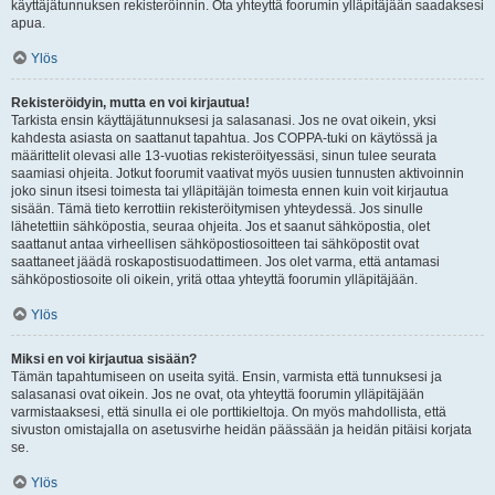
käyttäjätunnuksen rekisteröinnin. Ota yhteyttä foorumin ylläpitäjään saadaksesi
apua.
Ylös
Rekisteröidyin, mutta en voi kirjautua!
Tarkista ensin käyttäjätunnuksesi ja salasanasi. Jos ne ovat oikein, yksi
kahdesta asiasta on saattanut tapahtua. Jos COPPA-tuki on käytössä ja
määrittelit olevasi alle 13-vuotias rekisteröityessäsi, sinun tulee seurata
saamiasi ohjeita. Jotkut foorumit vaativat myös uusien tunnusten aktivoinnin
joko sinun itsesi toimesta tai ylläpitäjän toimesta ennen kuin voit kirjautua
sisään. Tämä tieto kerrottiin rekisteröitymisen yhteydessä. Jos sinulle
lähetettiin sähköpostia, seuraa ohjeita. Jos et saanut sähköpostia, olet
saattanut antaa virheellisen sähköpostiosoitteen tai sähköpostit ovat
saattaneet jäädä roskapostisuodattimeen. Jos olet varma, että antamasi
sähköpostiosoite oli oikein, yritä ottaa yhteyttä foorumin ylläpitäjään.
Ylös
Miksi en voi kirjautua sisään?
Tämän tapahtumiseen on useita syitä. Ensin, varmista että tunnuksesi ja
salasanasi ovat oikein. Jos ne ovat, ota yhteyttä foorumin ylläpitäjään
varmistaaksesi, että sinulla ei ole porttikieltoja. On myös mahdollista, että
sivuston omistajalla on asetusvirhe heidän päässään ja heidän pitäisi korjata
se.
Ylös