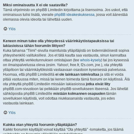
Miksi ominaisuutta X ei ole saatavilla?
Tämä ohjelmisto on phpBB Limitedin kirjoittama ja lisensoima. Jos uskot, että
ominaisuus tulisi lisätä, vieraile
phpBB ideakeskuksessa
, jossa voit äänestää
olemassa olevia ideoita tai lähettää uuden.
Ylös
Keneen minun tulee olla yhteydessä väärinkäytöstapauksissa tai
lakiasioissa tähän foorumiin liittyen?
Kuka tahansa “Tiimi”-sivulla mainituista ylläpitäjistä on todennäköisesti sopiva
yhteyshenkilö valituksillesi. Jos et tätä kautta saa vastausta, sinun kannattaa
ottaa yhteyttä verkkotunnuksen omistajaan (tee
whois-kysely
) tai jos kyseessä
on ilmaispalvelussa oleva (esim. Yahoo!, free.fr, f2s.com, jne.), ota yhteyttä
ylläpitoon tai väärinkäytöksistä vastaavaan osastoon kyseisessä palvelussa.
Huomaa, että phpBB Limitedillä
ei ole lainkaan toimivaltaa
ja sitä ei voida
pitää vastuussa miten, missä tai kenen toimesta tämä foorumi on käytössä. Älä
ota yhteyttä phpBB Limitediin missään lakiasioissa
jotka eivät liity
phpBB.com-sivustoon tai pelkkään phpBB-sovellukseen itseensä. Jos lähetät
sähköpostia phpBB Limitedille
mistään kolmannen osapuolen
tämän
sovelluksen käytöstä, voit odottaa niukkasanaista vastausta, jos edes
vastausta lainkaan.
Ylös
Kuinka otan yhteyttä foorumin ylläpitäjään?
Kaikki foorumin käyttäjät voivat käyttää “Ota yhteyttä” -lomaketta, jos täämä