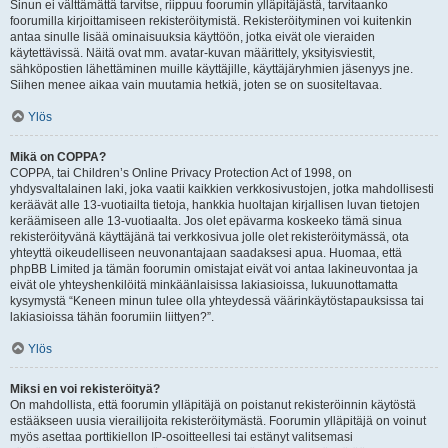
Sinun ei välttämättä tarvitse, riippuu foorumin ylläpitäjästä, tarvitaanko
foorumilla kirjoittamiseen rekisteröitymistä. Rekisteröityminen voi kuitenkin
antaa sinulle lisää ominaisuuksia käyttöön, jotka eivät ole vieraiden
käytettävissä. Näitä ovat mm. avatar-kuvan määrittely, yksityisviestit,
sähköpostien lähettäminen muille käyttäjille, käyttäjäryhmien jäsenyys jne.
Siihen menee aikaa vain muutamia hetkiä, joten se on suositeltavaa.
Ylös
Mikä on COPPA?
COPPA, tai Children’s Online Privacy Protection Act of 1998, on
yhdysvaltalainen laki, joka vaatii kaikkien verkkosivustojen, jotka mahdollisesti
keräävät alle 13-vuotiailta tietoja, hankkia huoltajan kirjallisen luvan tietojen
keräämiseen alle 13-vuotiaalta. Jos olet epävarma koskeeko tämä sinua
rekisteröityvänä käyttäjänä tai verkkosivua jolle olet rekisteröitymässä, ota
yhteyttä oikeudelliseen neuvonantajaan saadaksesi apua. Huomaa, että
phpBB Limited ja tämän foorumin omistajat eivät voi antaa lakineuvontaa ja
eivät ole yhteyshenkilöitä minkäänlaisissa lakiasioissa, lukuunottamatta
kysymystä “Keneen minun tulee olla yhteydessä väärinkäytöstapauksissa tai
lakiasioissa tähän foorumiin liittyen?”.
Ylös
Miksi en voi rekisteröityä?
On mahdollista, että foorumin ylläpitäjä on poistanut rekisteröinnin käytöstä
estääkseen uusia vierailijoita rekisteröitymästä. Foorumin ylläpitäjä on voinut
myös asettaa porttikiellon IP-osoitteellesi tai estänyt valitsemasi