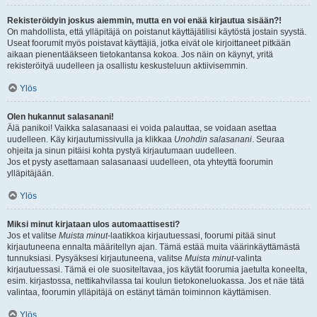
Rekisteröidyin joskus aiemmin, mutta en voi enää kirjautua sisään?!
On mahdollista, että ylläpitäjä on poistanut käyttäjätilisi käytöstä jostain syystä.
Useat foorumit myös poistavat käyttäjiä, jotka eivät ole kirjoittaneet pitkään
aikaan pienentääkseen tietokantansa kokoa. Jos näin on käynyt, yritä
rekisteröityä uudelleen ja osallistu keskusteluun aktiivisemmin.
Ylös
Olen hukannut salasanani!
Älä panikoi! Vaikka salasanaasi ei voida palauttaa, se voidaan asettaa
uudelleen. Käy kirjautumissivulla ja klikkaa
Unohdin salasanani
. Seuraa
ohjeita ja sinun pitäisi kohta pystyä kirjautumaan uudelleen.
Jos et pysty asettamaan salasanaasi uudelleen, ota yhteyttä foorumin
ylläpitäjään.
Ylös
Miksi minut kirjataan ulos automaattisesti?
Jos et valitse
Muista minut
-laatikkoa kirjautuessasi, foorumi pitää sinut
kirjautuneena ennalta määritellyn ajan. Tämä estää muita väärinkäyttämästä
tunnuksiasi. Pysyäksesi kirjautuneena, valitse
Muista minut
-valinta
kirjautuessasi. Tämä ei ole suositeltavaa, jos käytät foorumia jaetulta koneelta,
esim. kirjastossa, nettikahvilassa tai koulun tietokoneluokassa. Jos et näe tätä
valintaa, foorumin ylläpitäjä on estänyt tämän toiminnon käyttämisen.
Ylös