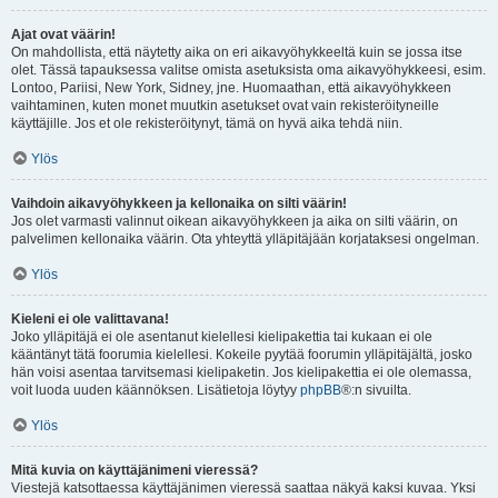
Ajat ovat väärin!
On mahdollista, että näytetty aika on eri aikavyöhykkeeltä kuin se jossa itse
olet. Tässä tapauksessa valitse omista asetuksista oma aikavyöhykkeesi, esim.
Lontoo, Pariisi, New York, Sidney, jne. Huomaathan, että aikavyöhykkeen
vaihtaminen, kuten monet muutkin asetukset ovat vain rekisteröityneille
käyttäjille. Jos et ole rekisteröitynyt, tämä on hyvä aika tehdä niin.
Ylös
Vaihdoin aikavyöhykkeen ja kellonaika on silti väärin!
Jos olet varmasti valinnut oikean aikavyöhykkeen ja aika on silti väärin, on
palvelimen kellonaika väärin. Ota yhteyttä ylläpitäjään korjataksesi ongelman.
Ylös
Kieleni ei ole valittavana!
Joko ylläpitäjä ei ole asentanut kielellesi kielipakettia tai kukaan ei ole
kääntänyt tätä foorumia kielellesi. Kokeile pyytää foorumin ylläpitäjältä, josko
hän voisi asentaa tarvitsemasi kielipaketin. Jos kielipakettia ei ole olemassa,
voit luoda uuden käännöksen. Lisätietoja löytyy
phpBB
®:n sivuilta.
Ylös
Mitä kuvia on käyttäjänimeni vieressä?
Viestejä katsottaessa käyttäjänimen vieressä saattaa näkyä kaksi kuvaa. Yksi