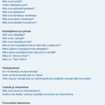
Mitä ovat hymiöt?
Voinko lähettää kuvia?
Mitä ovat globaalit tiedotteet?
Mitä ovat tiedotteet?
Mitä ovat kiinnitetyt viestiketjut
Mitä ovat lukitut viestiketjut?
Mitä ovat aiheiden kuvakkeet?
Käyttäjätasot ja ryhmät
Mitä ovat ylläpitäjät?
Mitä ovatr valvojat?
Mitä ovat käyttäjäryhmät?
Missä ovat käyttäjäryhmät ja miten liityn sellaiseen?
Miten pääsen käyttäjäryhmän johtajaksi?
Miksi jotkut käyttäjäryhmät näkyvät eri väreillä?
Mikä on “oletusryhmä”?
Mikä on “Tiimi” linkki?
Yksityisviestit
En voi lähettää yksityisviestejä!
Saan yksityisviestejä joita en halua!
Olen saanut roskapostia tai väärinkäytöksiä sisältäviä viestejä tältä foorumilta!
Ystävät ja vihamiehet
Mitä ovat kaveri ja vihamieslistat?
Kuinka voin lisätä / poistaa käyttäjiä kavereista tai vihamiehistä
Foorumilta hakeminen