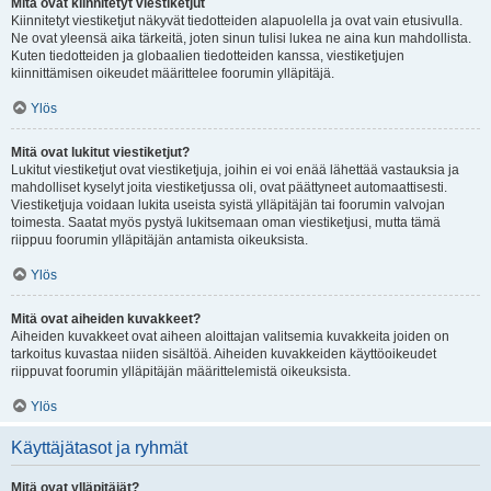
Mitä ovat kiinnitetyt viestiketjut
Kiinnitetyt viestiketjut näkyvät tiedotteiden alapuolella ja ovat vain etusivulla.
Ne ovat yleensä aika tärkeitä, joten sinun tulisi lukea ne aina kun mahdollista.
Kuten tiedotteiden ja globaalien tiedotteiden kanssa, viestiketjujen
kiinnittämisen oikeudet määrittelee foorumin ylläpitäjä.
Ylös
Mitä ovat lukitut viestiketjut?
Lukitut viestiketjut ovat viestiketjuja, joihin ei voi enää lähettää vastauksia ja
mahdolliset kyselyt joita viestiketjussa oli, ovat päättyneet automaattisesti.
Viestiketjuja voidaan lukita useista syistä ylläpitäjän tai foorumin valvojan
toimesta. Saatat myös pystyä lukitsemaan oman viestiketjusi, mutta tämä
riippuu foorumin ylläpitäjän antamista oikeuksista.
Ylös
Mitä ovat aiheiden kuvakkeet?
Aiheiden kuvakkeet ovat aiheen aloittajan valitsemia kuvakkeita joiden on
tarkoitus kuvastaa niiden sisältöä. Aiheiden kuvakkeiden käyttöoikeudet
riippuvat foorumin ylläpitäjän määrittelemistä oikeuksista.
Ylös
Käyttäjätasot ja ryhmät
Mitä ovat ylläpitäjät?