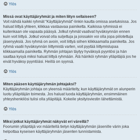
Ylös
Missä ovat käyttäjäryhmät ja miten liityn sellaiseen?
Voit nähdä kaikki ryhmät “Käyttäjäryhmät”-linkin kautta omissa asetuksissa. Jos
haluat liittyä yhteen, klikkaa vastaavaa painiketta. Kaikissa ryhmissä ei
kuitenkaan ole vapaata pääsyä. Jotkut ryhmät vaativat hyväksynnän ennen
kuin voit liittyä. Jotkut voivat olla suljettuja ja joissakin voi olla jopa piilotettuja
jäsenyyksiä. Jos ryhmä on avoin, voit liittyä siihen klikkaamalla painiketta. Jos
ryhmä vaatii hyväksynnän liittymistä varten, voit pyytää liittymislupaa
klikkaamalla painiketta. Ryhmän johtajan täytyy hyväksyä pyyntösi ja hän
saattaa kysyä miksi haluat liittyä ryhmään. Älä häiriköi ryhmän ylläpitäjiä jos he
eivät hyväksy pyyntöäsi. Heillä on syynsä.
Ylös
Miten pääsen käyttäjäryhmän johtajaksi?
Käyttäjäryhmän johtaja on yleensä määritelty, kun käyttäjäryhmät on alunperin
luotu ylläpitäjän toimesta. Jos haluat luoda käyttäjäryhmän, ensimmäinen
yhteyshenkilösi tulisi olla ylläpitäjä. Kokeile yksityisviestin lähettämistä.
Ylös
Miksi jotkut käyttäjäryhmät näkyvät eri väreillä?
Foorumin ylläpitäjä voi määritellä tietyn käyttäjäryhmän jäsenille värin joka
helpottaa kyseisen käyttäjäryhmän jäsenten tunnistamista.