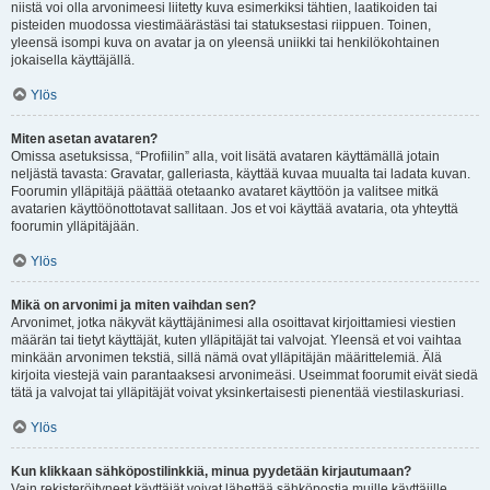
niistä voi olla arvonimeesi liitetty kuva esimerkiksi tähtien, laatikoiden tai
pisteiden muodossa viestimäärästäsi tai statuksestasi riippuen. Toinen,
yleensä isompi kuva on avatar ja on yleensä uniikki tai henkilökohtainen
jokaisella käyttäjällä.
Ylös
Miten asetan avataren?
Omissa asetuksissa, “Profiilin” alla, voit lisätä avataren käyttämällä jotain
neljästä tavasta: Gravatar, galleriasta, käyttää kuvaa muualta tai ladata kuvan.
Foorumin ylläpitäjä päättää otetaanko avataret käyttöön ja valitsee mitkä
avatarien käyttöönottotavat sallitaan. Jos et voi käyttää avataria, ota yhteyttä
foorumin ylläpitäjään.
Ylös
Mikä on arvonimi ja miten vaihdan sen?
Arvonimet, jotka näkyvät käyttäjänimesi alla osoittavat kirjoittamiesi viestien
määrän tai tietyt käyttäjät, kuten ylläpitäjät tai valvojat. Yleensä et voi vaihtaa
minkään arvonimen tekstiä, sillä nämä ovat ylläpitäjän määrittelemiä. Älä
kirjoita viestejä vain parantaaksesi arvonimeäsi. Useimmat foorumit eivät siedä
tätä ja valvojat tai ylläpitäjät voivat yksinkertaisesti pienentää viestilaskuriasi.
Ylös
Kun klikkaan sähköpostilinkkiä, minua pyydetään kirjautumaan?
Vain rekisteröityneet käyttäjät voivat lähettää sähköpostia muille käyttäjille