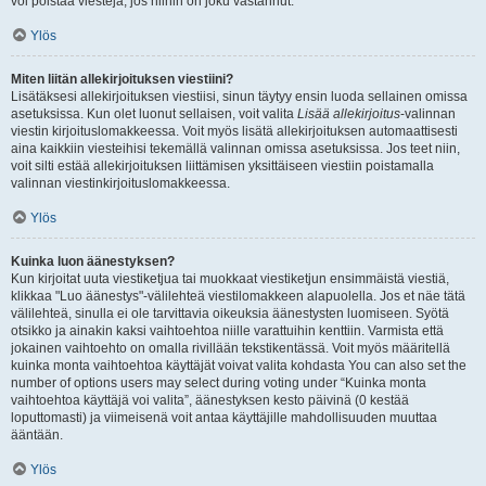
voi poistaa viestejä, jos niihin on joku vastannut.
Ylös
Miten liitän allekirjoituksen viestiini?
Lisätäksesi allekirjoituksen viestiisi, sinun täytyy ensin luoda sellainen omissa
asetuksissa. Kun olet luonut sellaisen, voit valita
Lisää allekirjoitus
-valinnan
viestin kirjoituslomakkeessa. Voit myös lisätä allekirjoituksen automaattisesti
aina kaikkiin viesteihisi tekemällä valinnan omissa asetuksissa. Jos teet niin,
voit silti estää allekirjoituksen liittämisen yksittäiseen viestiin poistamalla
valinnan viestinkirjoituslomakkeessa.
Ylös
Kuinka luon äänestyksen?
Kun kirjoitat uuta viestiketjua tai muokkaat viestiketjun ensimmäistä viestiä,
klikkaa "Luo äänestys"-välilehteä viestilomakkeen alapuolella. Jos et näe tätä
välilehteä, sinulla ei ole tarvittavia oikeuksia äänestysten luomiseen. Syötä
otsikko ja ainakin kaksi vaihtoehtoa niille varattuihin kenttiin. Varmista että
jokainen vaihtoehto on omalla rivillään tekstikentässä. Voit myös määritellä
kuinka monta vaihtoehtoa käyttäjät voivat valita kohdasta You can also set the
number of options users may select during voting under “Kuinka monta
vaihtoehtoa käyttäjä voi valita”, äänestyksen kesto päivinä (0 kestää
loputtomasti) ja viimeisenä voit antaa käyttäjille mahdollisuuden muuttaa
ääntään.
Ylös