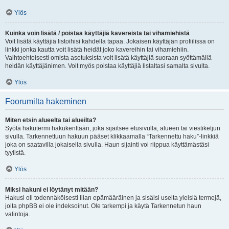
Ylös
Kuinka voin lisätä / poistaa käyttäjiä kavereista tai vihamiehistä
Voit lisätä käyttäjiä listoihisi kahdella tapaa. Jokaisen käyttäjän profiilissa on
linkki jonka kautta voit lisätä heidät joko kavereihin tai vihamiehiin.
Vaihtoehtoisesti omista asetuksista voit lisätä käyttäjiä suoraan syöttämällä
heidän käyttäjänimen. Voit myös poistaa käyttäjiä listaltasi samalta sivulta.
Ylös
Foorumilta hakeminen
Miten etsin alueelta tai alueilta?
Syötä hakutermi hakukenttään, joka sijaitsee etusivulla, alueen tai viestiketjun
sivulla. Tarkennettuun hakuun pääset klikkaamalla “Tarkennettu haku”-linkkiä
joka on saatavilla jokaisella sivulla. Haun sijainti voi riippua käyttämästäsi
tyylistä.
Ylös
Miksi hakuni ei löytänyt mitään?
Hakusi oli todennäköisesti liian epämääräinen ja sisälsi useita yleisiä termejä,
joita phpBB ei ole indeksoinut. Ole tarkempi ja käytä Tarkennetun haun
valintoja.