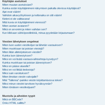
Käyttäjän asetukset
Miten muutan asetuksiani?
Kuinka estän käyttäjänimeni näkymisen paikalla olevissa käyttäjissä?
Ajat ovat väärin!
Vaihdoin aikavyöhykkeen ja kellonaika on silti väärin!
Kieleni ei ole valittavana!
Mitä kuvia on käyttäjänimeni vieressä?
Miten asetan avataren?
Mikä on arvonimi ja miten vaihdan sen?
Kun klikkaan sähköpostilinkkiä, minua pyydetään kirjautumaan?
Viestien lähetyksen ongelmat
Miten luon uuden viestiketjun tai lähetän vastauksen?
Miten muokkaan tai poistan viestejä?
Miten liitän allekirjoituksen viestiini?
Kuinka luon äänestyksen?
Miksi en voi lisätä vastausvaihtoehtoja kyselyyn?
Kuinka muokkaan tai poistan äänestyksen?
Miksi en pääse alueelle?
Miksi en voi liittää tiedostoja?
Miksi sain varoituksen?
Miten ilmoitan viestin valvojalle?
Mitä “Tallenna”-painike viestin kirjoittamisessa tekee?
Miksi minun viestini tarvitsee hyväksynnän?
Miten tönäisen viestiketjuani?
Muotoilu ja aiheiden tyypit
Mikä on BBCode?
Onko HTML sallittu?