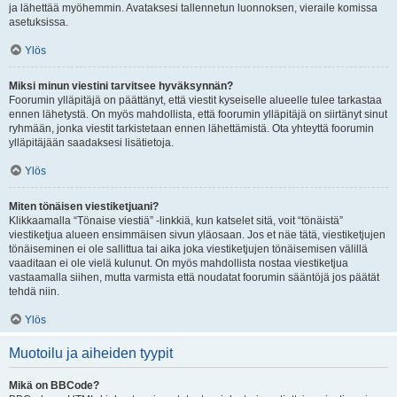
ja lähettää myöhemmin. Avataksesi tallennetun luonnoksen, vieraile komissa
asetuksissa.
Ylös
Miksi minun viestini tarvitsee hyväksynnän?
Foorumin ylläpitäjä on päättänyt, että viestit kyseiselle alueelle tulee tarkastaa
ennen lähetystä. On myös mahdollista, että foorumin ylläpitäjä on siirtänyt sinut
ryhmään, jonka viestit tarkistetaan ennen lähettämistä. Ota yhteyttä foorumin
ylläpitäjään saadaksesi lisätietoja.
Ylös
Miten tönäisen viestiketjuani?
Klikkaamalla “Tönaise viestiä” -linkkiä, kun katselet sitä, voit “tönäistä”
viestiketjua alueen ensimmäisen sivun yläosaan. Jos et näe tätä, viestiketjujen
tönäiseminen ei ole sallittua tai aika joka viestiketjujen tönäisemisen välillä
vaaditaan ei ole vielä kulunut. On myös mahdollista nostaa viestiketjua
vastaamalla siihen, mutta varmista että noudatat foorumin sääntöjä jos päätät
tehdä niin.
Ylös
Muotoilu ja aiheiden tyypit
Mikä on BBCode?