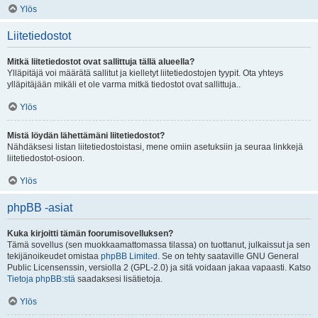
Ylös
Liitetiedostot
Mitkä liitetiedostot ovat sallittuja tällä alueella?
Ylläpitäjä voi määrätä sallitut ja kielletyt liitetiedostojen tyypit. Ota yhteys
ylläpitäjään mikäli et ole varma mitkä tiedostot ovat sallittuja..
Ylös
Mistä löydän lähettämäni liitetiedostot?
Nähdäksesi listan liitetiedostoistasi, mene omiin asetuksiin ja seuraa linkkejä
liitetiedostot-osioon.
Ylös
phpBB -asiat
Kuka kirjoitti tämän foorumisovelluksen?
Tämä sovellus (sen muokkaamattomassa tilassa) on tuottanut, julkaissut ja sen
tekijänoikeudet omistaa
phpBB Limited
. Se on tehty saataville GNU General
Public Licensenssin, versiolla 2 (GPL-2.0) ja sitä voidaan jakaa vapaasti. Katso
Tietoja phpBB:stä
saadaksesi lisätietoja.
Ylös