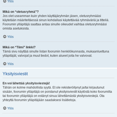
Ylös
Mikä on “oletusryhmä”?
Jos olet useamman kuin yhden käyttäjäryhmän jäsen, oletusryhmääsi
käytetään määriteltäessä sinun kohdallasi käytettävää ryhmäväriä ja titteliä.
Foorumin ylläpitäjä saattaa antaa sinulle oikeudet vaihtaa oletusryhmääsi
omista asetuksista.
Ylös
Mikä on “Tiimi” linkki?
Tämä sivu näyttää sinulle listan foorumin henkilökunnasta, mukaanluettuna
ylläpitäjät, valvojat ja muut tiedot, kuten alueet joita he valvovat.
Ylös
Yksityisviestit
En voi lähettää yksityisviestejä!
Tähän on kolme mahdollista syytä. Et ole rekisteröitynyt ja/tai kirjautunut
sisään, foorumin ylläpitäjä on poistanut yksityisviestit käytöstä koko foorumilta
tai foorumin ylläpitäjä on estänyt sinua lähettämästä yksityisviestejä. Ota
yhteyttä foorumin ylläpitäjään saadaksesi lisätietoja.
Ylös