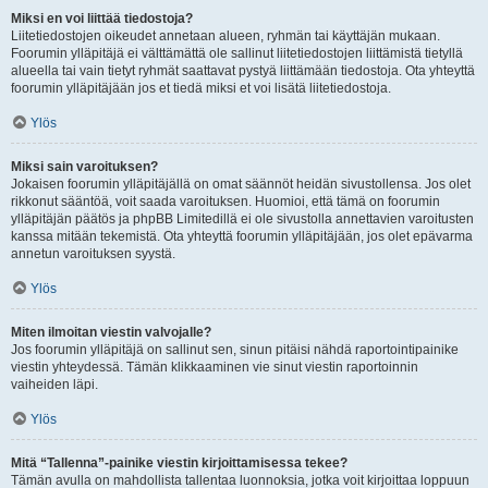
Miksi en voi liittää tiedostoja?
Liitetiedostojen oikeudet annetaan alueen, ryhmän tai käyttäjän mukaan.
Foorumin ylläpitäjä ei välttämättä ole sallinut liitetiedostojen liittämistä tietyllä
alueella tai vain tietyt ryhmät saattavat pystyä liittämään tiedostoja. Ota yhteyttä
foorumin ylläpitäjään jos et tiedä miksi et voi lisätä liitetiedostoja.
Ylös
Miksi sain varoituksen?
Jokaisen foorumin ylläpitäjällä on omat säännöt heidän sivustollensa. Jos olet
rikkonut sääntöä, voit saada varoituksen. Huomioi, että tämä on foorumin
ylläpitäjän päätös ja phpBB Limitedillä ei ole sivustolla annettavien varoitusten
kanssa mitään tekemistä. Ota yhteyttä foorumin ylläpitäjään, jos olet epävarma
annetun varoituksen syystä.
Ylös
Miten ilmoitan viestin valvojalle?
Jos foorumin ylläpitäjä on sallinut sen, sinun pitäisi nähdä raportointipainike
viestin yhteydessä. Tämän klikkaaminen vie sinut viestin raportoinnin
vaiheiden läpi.
Ylös
Mitä “Tallenna”-painike viestin kirjoittamisessa tekee?
Tämän avulla on mahdollista tallentaa luonnoksia, jotka voit kirjoittaa loppuun