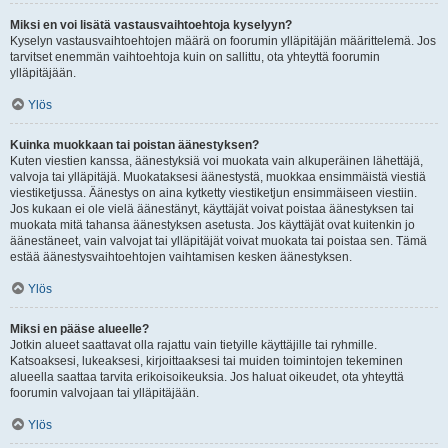
Miksi en voi lisätä vastausvaihtoehtoja kyselyyn?
Kyselyn vastausvaihtoehtojen määrä on foorumin ylläpitäjän määrittelemä. Jos
tarvitset enemmän vaihtoehtoja kuin on sallittu, ota yhteyttä foorumin
ylläpitäjään.
Ylös
Kuinka muokkaan tai poistan äänestyksen?
Kuten viestien kanssa, äänestyksiä voi muokata vain alkuperäinen lähettäjä,
valvoja tai ylläpitäjä. Muokataksesi äänestystä, muokkaa ensimmäistä viestiä
viestiketjussa. Äänestys on aina kytketty viestiketjun ensimmäiseen viestiin.
Jos kukaan ei ole vielä äänestänyt, käyttäjät voivat poistaa äänestyksen tai
muokata mitä tahansa äänestyksen asetusta. Jos käyttäjät ovat kuitenkin jo
äänestäneet, vain valvojat tai ylläpitäjät voivat muokata tai poistaa sen. Tämä
estää äänestysvaihtoehtojen vaihtamisen kesken äänestyksen.
Ylös
Miksi en pääse alueelle?
Jotkin alueet saattavat olla rajattu vain tietyille käyttäjille tai ryhmille.
Katsoaksesi, lukeaksesi, kirjoittaaksesi tai muiden toimintojen tekeminen
alueella saattaa tarvita erikoisoikeuksia. Jos haluat oikeudet, ota yhteyttä
foorumin valvojaan tai ylläpitäjään.
Ylös