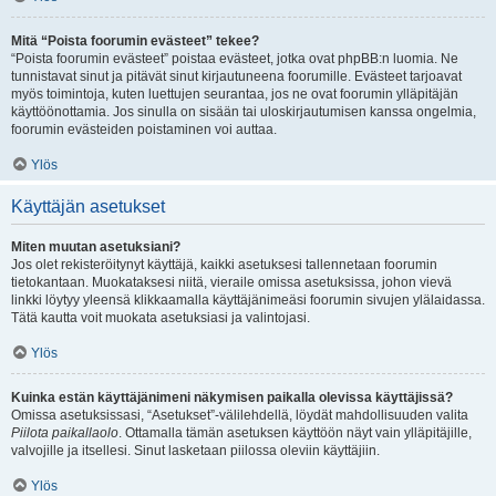
Mitä “Poista foorumin evästeet” tekee?
“Poista foorumin evästeet” poistaa evästeet, jotka ovat phpBB:n luomia. Ne
tunnistavat sinut ja pitävät sinut kirjautuneena foorumille. Evästeet tarjoavat
myös toimintoja, kuten luettujen seurantaa, jos ne ovat foorumin ylläpitäjän
käyttöönottamia. Jos sinulla on sisään tai uloskirjautumisen kanssa ongelmia,
foorumin evästeiden poistaminen voi auttaa.
Ylös
Käyttäjän asetukset
Miten muutan asetuksiani?
Jos olet rekisteröitynyt käyttäjä, kaikki asetuksesi tallennetaan foorumin
tietokantaan. Muokataksesi niitä, vieraile omissa asetuksissa, johon vievä
linkki löytyy yleensä klikkaamalla käyttäjänimeäsi foorumin sivujen ylälaidassa.
Tätä kautta voit muokata asetuksiasi ja valintojasi.
Ylös
Kuinka estän käyttäjänimeni näkymisen paikalla olevissa käyttäjissä?
Omissa asetuksissasi, “Asetukset”-välilehdellä, löydät mahdollisuuden valita
Piilota paikallaolo
. Ottamalla tämän asetuksen käyttöön näyt vain ylläpitäjille,
valvojille ja itsellesi. Sinut lasketaan piilossa oleviin käyttäjiin.
Ylös