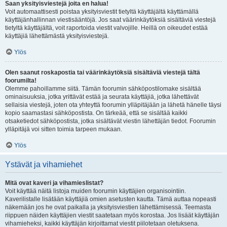
Saan yksityisviestejä joita en halua!
Voit automaattisesti poistaa yksityisviestit tietyltä käyttäjältä käyttämällä
käyttäjänhallinnan viestisääntöjä. Jos saat väärinkäytöksiä sisältäviä viestejä
tietyltä käyttäjältä, voit raportoida viestit valvojille. Heillä on oikeudet estää
käyttäjiä lähettämästä yksityisviestejä.
Ylös
Olen saanut roskapostia tai väärinkäytöksiä sisältäviä viestejä tältä
foorumilta!
Olemme pahoillamme siitä. Tämän foorumin sähköpostilomake sisältää
ominaisuuksia, jotka yrittävät estää ja seurata käyttäjiä, jotka lähettävät
sellaisia viestejä, joten ota yhteyttä foorumin ylläpitäjään ja lähetä hänelle täysi
kopio saamastasi sähköpostista. On tärkeää, että se sisältää kaikki
otsaketiedot sähköpostista, jotka sisältävät viestin lähettäjän tiedot. Foorumin
ylläpitäjä voi sitten toimia tarpeen mukaan.
Ylös
Ystävät ja vihamiehet
Mitä ovat kaveri ja vihamieslistat?
Voit käyttää näitä listoja muiden foorumin käyttäjien organisointiin.
Kaverilistalle lisätään käyttäjiä omien asetusten kautta. Tämä auttaa nopeasti
näkemään jos he ovat paikalla ja yksityisviestien lähettämisessä. Teemasta
riippuen näiden käyttäjien viestit saatetaan myös korostaa. Jos lisäät käyttäjän
vihamieheksi, kaikki käyttäjän kirjoittamat viestit piilotetaan oletuksena.