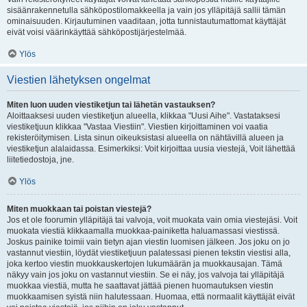
sisäänrakennetulla sähköpostilomakkeella ja vain jos ylläpitäjä sallii tämän
ominaisuuden. Kirjautuminen vaaditaan, jotta tunnistautumattomat käyttäjät
eivät voisi väärinkäyttää sähköpostijärjestelmää.
Ylös
Viestien lähetyksen ongelmat
Miten luon uuden viestiketjun tai lähetän vastauksen?
Aloittaaksesi uuden viestiketjun alueella, klikkaa "Uusi Aihe". Vastataksesi
viestiketjuun klikkaa "Vastaa Viestiin". Viestien kirjoittaminen voi vaatia
rekisteröitymisen. Lista sinun oikeuksistasi alueella on nähtävillä alueen ja
viestiketjun alalaidassa. Esimerkiksi: Voit kirjoittaa uusia viestejä, Voit lähettää
liitetiedostoja, jne.
Ylös
Miten muokkaan tai poistan viestejä?
Jos et ole foorumin ylläpitäjä tai valvoja, voit muokata vain omia viestejäsi. Voit
muokata viestiä klikkaamalla muokkaa-painiketta haluamassasi viestissä.
Joskus painike toimii vain tietyn ajan viestin luomisen jälkeen. Jos joku on jo
vastannut viestiin, löydät viestiketjuun palatessasi pienen tekstin viestisi alla,
joka kertoo viestin muokkauskertojen lukumäärän ja muokkausajan. Tämä
näkyy vain jos joku on vastannut viestiin. Se ei näy, jos valvoja tai ylläpitäjä
muokkaa viestiä, mutta he saattavat jättää pienen huomautuksen viestin
muokkaamisen syistä niin halutessaan. Huomaa, että normaalit käyttäjät eivät