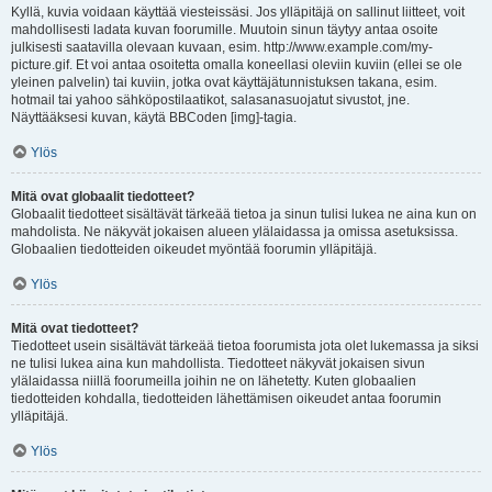
Kyllä, kuvia voidaan käyttää viesteissäsi. Jos ylläpitäjä on sallinut liitteet, voit
mahdollisesti ladata kuvan foorumille. Muutoin sinun täytyy antaa osoite
julkisesti saatavilla olevaan kuvaan, esim. http://www.example.com/my-
picture.gif. Et voi antaa osoitetta omalla koneellasi oleviin kuviin (ellei se ole
yleinen palvelin) tai kuviin, jotka ovat käyttäjätunnistuksen takana, esim.
hotmail tai yahoo sähköpostilaatikot, salasanasuojatut sivustot, jne.
Näyttääksesi kuvan, käytä BBCoden [img]-tagia.
Ylös
Mitä ovat globaalit tiedotteet?
Globaalit tiedotteet sisältävät tärkeää tietoa ja sinun tulisi lukea ne aina kun on
mahdolista. Ne näkyvät jokaisen alueen ylälaidassa ja omissa asetuksissa.
Globaalien tiedotteiden oikeudet myöntää foorumin ylläpitäjä.
Ylös
Mitä ovat tiedotteet?
Tiedotteet usein sisältävät tärkeää tietoa foorumista jota olet lukemassa ja siksi
ne tulisi lukea aina kun mahdollista. Tiedotteet näkyvät jokaisen sivun
ylälaidassa niillä foorumeilla joihin ne on lähetetty. Kuten globaalien
tiedotteiden kohdalla, tiedotteiden lähettämisen oikeudet antaa foorumin
ylläpitäjä.
Ylös