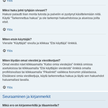
Ylös
Miksi haku johti tyhjään sivuun!?
Hakusi palautti liian monta tulosta ja palvelin ei pystynyt käsittelemään niitä.
Käytä “Tarkennettua hakua” ja ole tarkempi hakuehdoissa ja alueissa joilta
etsit.
Ylös
Miten etsin käyttäjiä?
Vieraile “Käyttäjät”-sivulla ja klikkaa “Etsi käyttäjä”-linkkiä.
Ylös
Miten löydän omat viestini ja viestiketjuni?
Omat viestisi näet klikkaamalla “Katso omia viestejäsi”-linkkiä omissa
asetuksissa tai klikkaamalla “Etsi käyttäjän viesteistä”-linkkiä omalla
profiilisivullasi tai klikkaamalla “Pikalinkit”-valikkoa foorumin ylälaidassa.
Etsiäksesi omia viestiketjuja, käytä tarkennettua hakua ja täytä sen hakuehdot
haluamallasi tavalla.
Ylös
Seuraaminen ja kirjanmerkit
Mikä ero on kirjanmerkillä ja tilaamisella?