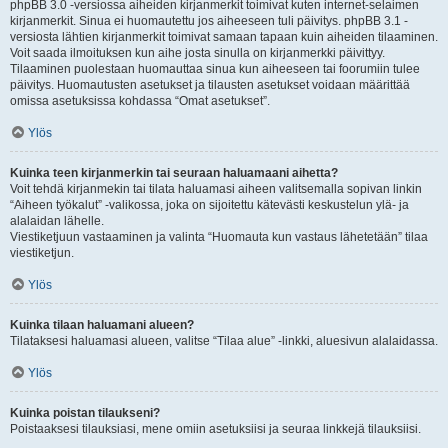
phpBB 3.0 -versiossa aiheiden kirjanmerkit toimivat kuten internet-selaimen
kirjanmerkit. Sinua ei huomautettu jos aiheeseen tuli päivitys. phpBB 3.1 -
versiosta lähtien kirjanmerkit toimivat samaan tapaan kuin aiheiden tilaaminen.
Voit saada ilmoituksen kun aihe josta sinulla on kirjanmerkki päivittyy.
Tilaaminen puolestaan huomauttaa sinua kun aiheeseen tai foorumiin tulee
päivitys. Huomautusten asetukset ja tilausten asetukset voidaan määrittää
omissa asetuksissa kohdassa “Omat asetukset”.
Ylös
Kuinka teen kirjanmerkin tai seuraan haluamaani aihetta?
Voit tehdä kirjanmekin tai tilata haluamasi aiheen valitsemalla sopivan linkin
“Aiheen työkalut” -valikossa, joka on sijoitettu kätevästi keskustelun ylä- ja
alalaidan lähelle.
Viestiketjuun vastaaminen ja valinta “Huomauta kun vastaus lähetetään” tilaa
viestiketjun.
Ylös
Kuinka tilaan haluamani alueen?
Tilataksesi haluamasi alueen, valitse “Tilaa alue” -linkki, aluesivun alalaidassa.
Ylös
Kuinka poistan tilaukseni?
Poistaaksesi tilauksiasi, mene omiin asetuksiisi ja seuraa linkkejä tilauksiisi.