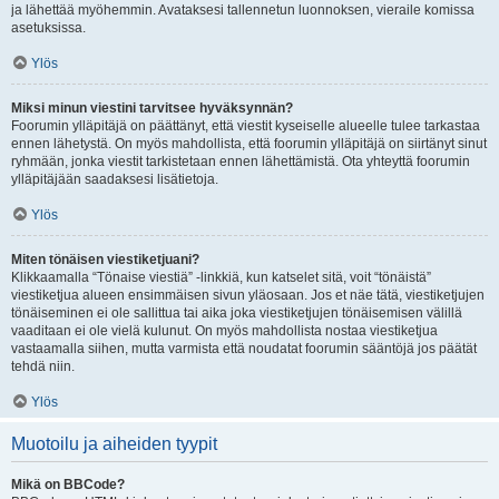
ja lähettää myöhemmin. Avataksesi tallennetun luonnoksen, vieraile komissa
asetuksissa.
Ylös
Miksi minun viestini tarvitsee hyväksynnän?
Foorumin ylläpitäjä on päättänyt, että viestit kyseiselle alueelle tulee tarkastaa
ennen lähetystä. On myös mahdollista, että foorumin ylläpitäjä on siirtänyt sinut
ryhmään, jonka viestit tarkistetaan ennen lähettämistä. Ota yhteyttä foorumin
ylläpitäjään saadaksesi lisätietoja.
Ylös
Miten tönäisen viestiketjuani?
Klikkaamalla “Tönaise viestiä” -linkkiä, kun katselet sitä, voit “tönäistä”
viestiketjua alueen ensimmäisen sivun yläosaan. Jos et näe tätä, viestiketjujen
tönäiseminen ei ole sallittua tai aika joka viestiketjujen tönäisemisen välillä
vaaditaan ei ole vielä kulunut. On myös mahdollista nostaa viestiketjua
vastaamalla siihen, mutta varmista että noudatat foorumin sääntöjä jos päätät
tehdä niin.
Ylös
Muotoilu ja aiheiden tyypit
Mikä on BBCode?