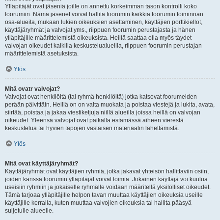
Ylläpitäjät ovat jäseniä joille on annettu korkeimman tason kontrolli koko
foorumiin. Nämä jäsenet voivat hallita foorumin kaikkia foorumin toiminnan
osa-alueita, mukaan lukien oikeuksien asettaminen, käyttäjien porttikiellot,
käyttäjäryhmät ja valvojat yms., riippuen foorumin perustajasta ja hänen
ylläpitäjille määrittelemistä oikeuksista. Heillä saattaa olla myös täydet
valvojan oikeudet kaikilla keskustelualueilla, riippuen foorumin perustajan
määrittelemistä asetuksista.
Ylös
Mitä ovatr valvojat?
Valvojat ovat henkilöitä (tai ryhmä henkilöitä) jotka katsovat foorumeiden
perään päivittäin. Heillä on on valta muokata ja poistaa viestejä ja lukita, avata,
siirtää, poistaa ja jakaa viestiketjuja niillä alueilla joissa heillä on valvojan
oikeudet. Yleensä valvojat ovat paikalla estämässä aiheen vierestä
keskustelua tai hyvien tapojen vastaisen materiaalin lähettämistä.
Ylös
Mitä ovat käyttäjäryhmät?
Käyttäjäryhmät ovat käyttäjien ryhmiä, jotka jakavat yhteisön hallittaviin osiin,
joiden kanssa foorumin ylläpitäjät voivat toimia. Jokainen käyttäjä voi kuulua
useisiin ryhmiin ja jokaiselle ryhmälle voidaan määritellä yksilölliset oikeudet.
Tämä tarjoaa ylläpitäjille helpon tavan muuttaa käyttäjien oikeuksia useille
käyttäjille kerralla, kuten muuttaa valvojien oikeuksia tai hallita pääsyä
suljetulle alueelle.