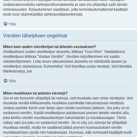
sisäänrakennetulla sähköpostilomakkeella ja vain jos ylläpitäjä sallii tämän
ominaisuuden. Kirjautuminen vaaditaan, jotta tunnistautumattomat käyttäjät
eivät voisi väärinkäyttää sähköpostijärjestelmää.
Ylös
Viestien lähetyksen ongelmat
Miten luon uuden viestiketjun tai lähetän vastauksen?
Aloittaaksesi uuden viestiketjun alueella, klikkaa "Uusi Aihe". Vastataksesi
viestiketjuun klikkaa "Vastaa Viestiin". Viestien kirjoittaminen voi vaatia
rekisteröitymisen. Lista sinun oikeuksistasi alueella on nähtävillä alueen ja
viestiketjun alalaidassa. Esimerkiksi: Voit kirjoittaa uusia viestejä, Voit lähettää
liitetiedostoja, jne.
Ylös
Miten muokkaan tai poistan viestejä?
Jos et ole foorumin ylläpitäjä tai valvoja, voit muokata vain omia viestejäsi. Voit
muokata viestiä klikkaamalla muokkaa-painiketta haluamassasi viestissä.
Joskus painike toimii vain tietyn ajan viestin luomisen jälkeen. Jos joku on jo
vastannut viestiin, löydät viestiketjuun palatessasi pienen tekstin viestisi alla,
joka kertoo viestin muokkauskertojen lukumäärän ja muokkausajan. Tämä
näkyy vain jos joku on vastannut viestiin. Se ei näy, jos valvoja tai ylläpitäjä
muokkaa viestiä, mutta he saattavat jättää pienen huomautuksen viestin
muokkaamisen syistä niin halutessaan. Huomaa, että normaalit käyttäjät eivät