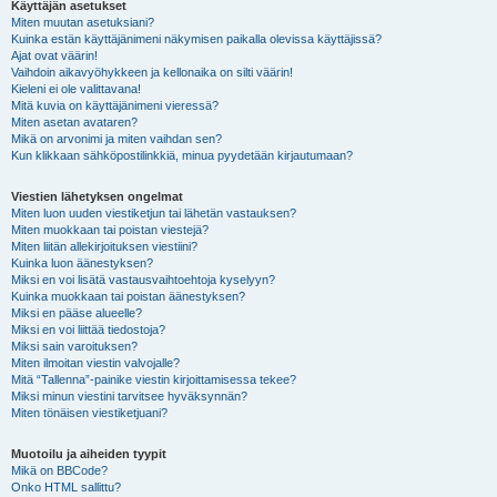
Käyttäjän asetukset
Miten muutan asetuksiani?
Kuinka estän käyttäjänimeni näkymisen paikalla olevissa käyttäjissä?
Ajat ovat väärin!
Vaihdoin aikavyöhykkeen ja kellonaika on silti väärin!
Kieleni ei ole valittavana!
Mitä kuvia on käyttäjänimeni vieressä?
Miten asetan avataren?
Mikä on arvonimi ja miten vaihdan sen?
Kun klikkaan sähköpostilinkkiä, minua pyydetään kirjautumaan?
Viestien lähetyksen ongelmat
Miten luon uuden viestiketjun tai lähetän vastauksen?
Miten muokkaan tai poistan viestejä?
Miten liitän allekirjoituksen viestiini?
Kuinka luon äänestyksen?
Miksi en voi lisätä vastausvaihtoehtoja kyselyyn?
Kuinka muokkaan tai poistan äänestyksen?
Miksi en pääse alueelle?
Miksi en voi liittää tiedostoja?
Miksi sain varoituksen?
Miten ilmoitan viestin valvojalle?
Mitä “Tallenna”-painike viestin kirjoittamisessa tekee?
Miksi minun viestini tarvitsee hyväksynnän?
Miten tönäisen viestiketjuani?
Muotoilu ja aiheiden tyypit
Mikä on BBCode?
Onko HTML sallittu?