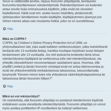
Sinun ei välttämättä tarvitse, riippuu foorumin ylläpitäjästä, tarvitaanko
foorumilla kirjoittamiseen rekisteröitymistä. Rekisteröityminen voi kuitenkin
antaa sinulle lisää ominaisuuksia käyttöön, jotka eivät ole vieraiden
käytettävissä. Näitä ovat mm. avatar-kuvan määrittely, yksityisviestit,
sähköpostien lähettäminen muille käyttäjille, käyttäjäryhmien jäsenyys jne.
Siihen menee aikaa vain muutamia hetkiä, joten se on suositeltavaa.
Ylös
Mikä on COPPA?
COPPA, tai Children’s Online Privacy Protection Act of 1998, on
yhdysvaltalainen laki, joka vaatii kaikkien verkkosivustojen, jotka mahdollisesti
keräävät alle 13-vuotiailta tietoja, hankkia huoltajan kirjallisen luvan tietojen
keräämiseen alle 13-vuotiaalta. Jos olet epävarma koskeeko tämä sinua
rekisteröityvänä käyttäjänä tai verkkosivua jolle olet rekisteröitymässä, ota
yhteyttä oikeudelliseen neuvonantajaan saadaksesi apua. Huomaa, että
phpBB Limited ja tämän foorumin omistajat eivät voi antaa lakineuvontaa ja
eivät ole yhteyshenkilöitä minkäänlaisissa lakiasioissa, lukuunottamatta
kysymystä “Keneen minun tulee olla yhteydessä väärinkäytöstapauksissa tai
lakiasioissa tähän foorumiin liittyen?”.
Ylös
Miksi en voi rekisteröityä?
On mahdollista, että foorumin ylläpitäjä on poistanut rekisteröinnin käytöstä
estääkseen uusia vierailijoita rekisteröitymästä. Foorumin ylläpitäjä on voinut
myös asettaa porttikiellon IP-osoitteellesi tai estänyt valitsemasi