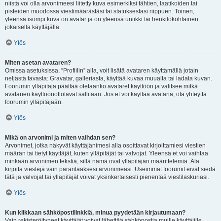
niistä voi olla arvonimeesi liitetty kuva esimerkiksi tähtien, laatikoiden tai
pisteiden muodossa viestimäärästäsi tai statuksestasi riippuen. Toinen,
yleensä isompi kuva on avatar ja on yleensä uniikki tai henkilökohtainen
jokaisella käyttäjällä.
Ylös
Miten asetan avataren?
Omissa asetuksissa, “Profiilin” alla, voit lisätä avataren käyttämällä jotain
neljästä tavasta: Gravatar, galleriasta, käyttää kuvaa muualta tai ladata kuvan.
Foorumin ylläpitäjä päättää otetaanko avataret käyttöön ja valitsee mitkä
avatarien käyttöönottotavat sallitaan. Jos et voi käyttää avataria, ota yhteyttä
foorumin ylläpitäjään.
Ylös
Mikä on arvonimi ja miten vaihdan sen?
Arvonimet, jotka näkyvät käyttäjänimesi alla osoittavat kirjoittamiesi viestien
määrän tai tietyt käyttäjät, kuten ylläpitäjät tai valvojat. Yleensä et voi vaihtaa
minkään arvonimen tekstiä, sillä nämä ovat ylläpitäjän määrittelemiä. Älä
kirjoita viestejä vain parantaaksesi arvonimeäsi. Useimmat foorumit eivät siedä
tätä ja valvojat tai ylläpitäjät voivat yksinkertaisesti pienentää viestilaskuriasi.
Ylös
Kun klikkaan sähköpostilinkkiä, minua pyydetään kirjautumaan?
Vain rekisteröityneet käyttäjät voivat lähettää sähköpostia muille käyttäjille