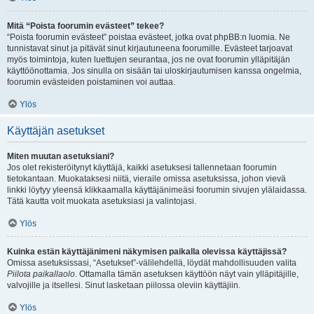
Mitä “Poista foorumin evästeet” tekee?
“Poista foorumin evästeet” poistaa evästeet, jotka ovat phpBB:n luomia. Ne
tunnistavat sinut ja pitävät sinut kirjautuneena foorumille. Evästeet tarjoavat
myös toimintoja, kuten luettujen seurantaa, jos ne ovat foorumin ylläpitäjän
käyttöönottamia. Jos sinulla on sisään tai uloskirjautumisen kanssa ongelmia,
foorumin evästeiden poistaminen voi auttaa.
Ylös
Käyttäjän asetukset
Miten muutan asetuksiani?
Jos olet rekisteröitynyt käyttäjä, kaikki asetuksesi tallennetaan foorumin
tietokantaan. Muokataksesi niitä, vieraile omissa asetuksissa, johon vievä
linkki löytyy yleensä klikkaamalla käyttäjänimeäsi foorumin sivujen ylälaidassa.
Tätä kautta voit muokata asetuksiasi ja valintojasi.
Ylös
Kuinka estän käyttäjänimeni näkymisen paikalla olevissa käyttäjissä?
Omissa asetuksissasi, “Asetukset”-välilehdellä, löydät mahdollisuuden valita
Piilota paikallaolo
. Ottamalla tämän asetuksen käyttöön näyt vain ylläpitäjille,
valvojille ja itsellesi. Sinut lasketaan piilossa oleviin käyttäjiin.
Ylös