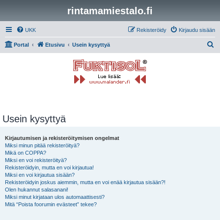
rintamamiestalo.fi
UKK
Rekisteröidy
Kirjaudu sisään
E
Portal
Etusivu
Usein kysyttyä
t
s
i
Usein kysyttyä
Kirjautumisen ja rekisteröitymisen ongelmat
Miksi minun pitää rekisteröityä?
Mikä on COPPA?
Miksi en voi rekisteröityä?
Rekisteröidyin, mutta en voi kirjautua!
Miksi en voi kirjautua sisään?
Rekisteröidyin joskus aiemmin, mutta en voi enää kirjautua sisään?!
Olen hukannut salasanani!
Miksi minut kirjataan ulos automaattisesti?
Mitä “Poista foorumin evästeet” tekee?