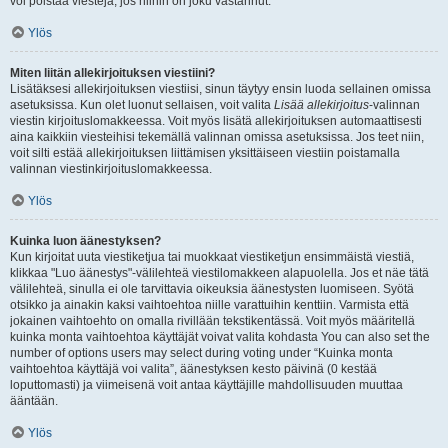
voi poistaa viestejä, jos niihin on joku vastannut.
Ylös
Miten liitän allekirjoituksen viestiini?
Lisätäksesi allekirjoituksen viestiisi, sinun täytyy ensin luoda sellainen omissa
asetuksissa. Kun olet luonut sellaisen, voit valita
Lisää allekirjoitus
-valinnan
viestin kirjoituslomakkeessa. Voit myös lisätä allekirjoituksen automaattisesti
aina kaikkiin viesteihisi tekemällä valinnan omissa asetuksissa. Jos teet niin,
voit silti estää allekirjoituksen liittämisen yksittäiseen viestiin poistamalla
valinnan viestinkirjoituslomakkeessa.
Ylös
Kuinka luon äänestyksen?
Kun kirjoitat uuta viestiketjua tai muokkaat viestiketjun ensimmäistä viestiä,
klikkaa "Luo äänestys"-välilehteä viestilomakkeen alapuolella. Jos et näe tätä
välilehteä, sinulla ei ole tarvittavia oikeuksia äänestysten luomiseen. Syötä
otsikko ja ainakin kaksi vaihtoehtoa niille varattuihin kenttiin. Varmista että
jokainen vaihtoehto on omalla rivillään tekstikentässä. Voit myös määritellä
kuinka monta vaihtoehtoa käyttäjät voivat valita kohdasta You can also set the
number of options users may select during voting under “Kuinka monta
vaihtoehtoa käyttäjä voi valita”, äänestyksen kesto päivinä (0 kestää
loputtomasti) ja viimeisenä voit antaa käyttäjille mahdollisuuden muuttaa
ääntään.
Ylös