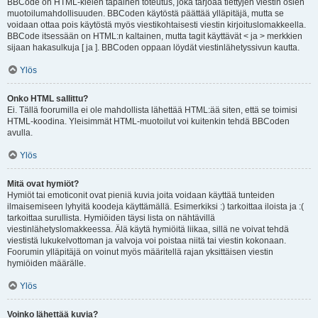
BBCode on HTML-kielen tapainen toteutus, joka tarjoaa tiettyjen viestin osien
muotoilumahdollisuuden. BBCoden käytöstä päättää ylläpitäjä, mutta se
voidaan ottaa pois käytöstä myös viestikohtaisesti viestin kirjoituslomakkeella.
BBCode itsessään on HTML:n kaltainen, mutta tagit käyttävät < ja > merkkien
sijaan hakasulkuja [ ja ]. BBCoden oppaan löydät viestinlähetyssivun kautta.
Ylös
Onko HTML sallittu?
Ei. Tällä foorumilla ei ole mahdollista lähettää HTML:ää siten, että se toimisi
HTML-koodina. Yleisimmät HTML-muotoilut voi kuitenkin tehdä BBCoden
avulla.
Ylös
Mitä ovat hymiöt?
Hymiöt tai emoticonit ovat pieniä kuvia joita voidaan käyttää tunteiden
ilmaisemiseen lyhyitä koodeja käyttämällä. Esimerkiksi :) tarkoittaa iloista ja :(
tarkoittaa surullista. Hymiöiden täysi lista on nähtävillä
viestinlähetyslomakkeessa. Älä käytä hymiöitä liikaa, sillä ne voivat tehdä
viestistä lukukelvottoman ja valvoja voi poistaa niitä tai viestin kokonaan.
Foorumin ylläpitäjä on voinut myös määritellä rajan yksittäisen viestin
hymiöiden määrälle.
Ylös
Voinko lähettää kuvia?