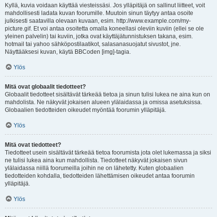
Kyllä, kuvia voidaan käyttää viesteissäsi. Jos ylläpitäjä on sallinut liitteet, voit
mahdollisesti ladata kuvan foorumille. Muutoin sinun täytyy antaa osoite
julkisesti saatavilla olevaan kuvaan, esim. http://www.example.com/my-
picture.gif. Et voi antaa osoitetta omalla koneellasi oleviin kuviin (ellei se ole
yleinen palvelin) tai kuviin, jotka ovat käyttäjätunnistuksen takana, esim.
hotmail tai yahoo sähköpostilaatikot, salasanasuojatut sivustot, jne.
Näyttääksesi kuvan, käytä BBCoden [img]-tagia.
Ylös
Mitä ovat globaalit tiedotteet?
Globaalit tiedotteet sisältävät tärkeää tietoa ja sinun tulisi lukea ne aina kun on
mahdolista. Ne näkyvät jokaisen alueen ylälaidassa ja omissa asetuksissa.
Globaalien tiedotteiden oikeudet myöntää foorumin ylläpitäjä.
Ylös
Mitä ovat tiedotteet?
Tiedotteet usein sisältävät tärkeää tietoa foorumista jota olet lukemassa ja siksi
ne tulisi lukea aina kun mahdollista. Tiedotteet näkyvät jokaisen sivun
ylälaidassa niillä foorumeilla joihin ne on lähetetty. Kuten globaalien
tiedotteiden kohdalla, tiedotteiden lähettämisen oikeudet antaa foorumin
ylläpitäjä.
Ylös