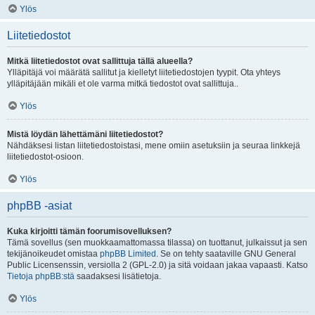
Ylös
Liitetiedostot
Mitkä liitetiedostot ovat sallittuja tällä alueella?
Ylläpitäjä voi määrätä sallitut ja kielletyt liitetiedostojen tyypit. Ota yhteys
ylläpitäjään mikäli et ole varma mitkä tiedostot ovat sallittuja..
Ylös
Mistä löydän lähettämäni liitetiedostot?
Nähdäksesi listan liitetiedostoistasi, mene omiin asetuksiin ja seuraa linkkejä
liitetiedostot-osioon.
Ylös
phpBB -asiat
Kuka kirjoitti tämän foorumisovelluksen?
Tämä sovellus (sen muokkaamattomassa tilassa) on tuottanut, julkaissut ja sen
tekijänoikeudet omistaa
phpBB Limited
. Se on tehty saataville GNU General
Public Licensenssin, versiolla 2 (GPL-2.0) ja sitä voidaan jakaa vapaasti. Katso
Tietoja phpBB:stä
saadaksesi lisätietoja.
Ylös