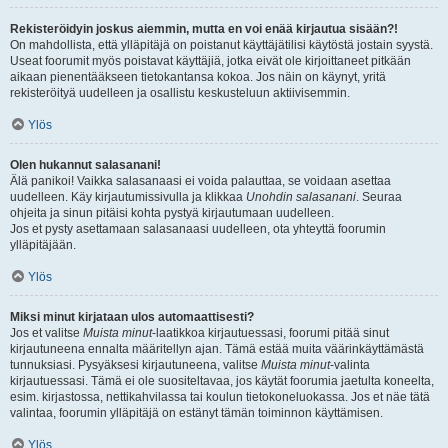
Rekisteröidyin joskus aiemmin, mutta en voi enää kirjautua sisään?!
On mahdollista, että ylläpitäjä on poistanut käyttäjätilisi käytöstä jostain syystä.
Useat foorumit myös poistavat käyttäjiä, jotka eivät ole kirjoittaneet pitkään
aikaan pienentääkseen tietokantansa kokoa. Jos näin on käynyt, yritä
rekisteröityä uudelleen ja osallistu keskusteluun aktiivisemmin.
Ylös
Olen hukannut salasanani!
Älä panikoi! Vaikka salasanaasi ei voida palauttaa, se voidaan asettaa
uudelleen. Käy kirjautumissivulla ja klikkaa
Unohdin salasanani
. Seuraa
ohjeita ja sinun pitäisi kohta pystyä kirjautumaan uudelleen.
Jos et pysty asettamaan salasanaasi uudelleen, ota yhteyttä foorumin
ylläpitäjään.
Ylös
Miksi minut kirjataan ulos automaattisesti?
Jos et valitse
Muista minut
-laatikkoa kirjautuessasi, foorumi pitää sinut
kirjautuneena ennalta määritellyn ajan. Tämä estää muita väärinkäyttämästä
tunnuksiasi. Pysyäksesi kirjautuneena, valitse
Muista minut
-valinta
kirjautuessasi. Tämä ei ole suositeltavaa, jos käytät foorumia jaetulta koneelta,
esim. kirjastossa, nettikahvilassa tai koulun tietokoneluokassa. Jos et näe tätä
valintaa, foorumin ylläpitäjä on estänyt tämän toiminnon käyttämisen.
Ylös