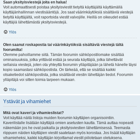
Saan yksityisviestejä joita en halua!
Voit automaattisesti poistaa yksityisviestit tietyltä käyttäjältä käyttämällä
käyttäjänhallinnan viestisääntöjä. Jos saat väärinkäytöksiä sisältäviä viestejä
tietyltä käyttäjältä, voit raportoida viestit valvojille. Heillä on oikeudet estää
käyttäjiä lähettämästä yksityisviestejä.
Ylös
Olen saanut roskapostia tai väärinkäytöksiä sisältäviä viestejä tältä
foorumilta!
Olemme pahoillamme siitä. Tämän foorumin sähköpostilomake sisältää
ominaisuuksia, jotka yrittävät estää ja seurata käyttäjiä, jotka lähettävät
sellaisia viestejä, joten ota yhteyttä foorumin ylläpitäjään ja lähetä hänelle täysi
kopio saamastasi sähköpostista. On tärkeää, että se sisältää kaikki
otsaketiedot sähköpostista, jotka sisältävät viestin lähettäjän tiedot. Foorumin
ylläpitäjä voi sitten toimia tarpeen mukaan.
Ylös
Ystävät ja vihamiehet
Mitä ovat kaveri ja vihamieslistat?
Voit käyttää näitä listoja muiden foorumin käyttäjien organisointiin.
Kaverilistalle lisätään käyttäjiä omien asetusten kautta. Tämä auttaa nopeasti
näkemään jos he ovat paikalla ja yksityisviestien lähettämisessä. Teemasta
riippuen näiden käyttäjien viestit saatetaan myös korostaa. Jos lisäät käyttäjän
vihamieheksi, kaikki käyttäjän kirjoittamat viestit piilotetaan oletuksena.