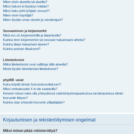
Miten etsin alueelta tai alueilta?
Miksi hakuni ei löytänyt mitään?
Miksi haku johti tyhjään sivuun!?
Miten etsin käyttäjiä?
Miten löydän omat viestini ja viestiketjuni?
Seuraaminen ja kirjanmerkit
Mikä ero on kirjanmerkillä ja tilaamisella?
Kuinka teen kirjanmerkin tai seuraan haluamaani aihetta?
Kuinka tilaan haluamani alueen?
Kuinka poistan tilaukseni?
Liitetiedostot
Mitkä liitetiedostot ovat sallittuja tällä alueella?
Mistä löydän lähettämäni liitetiedostot?
phpBB -asiat
Kuka kirjoitti tämän foorumisovelluksen?
Miksi ominaisuutta X ei ole saatavilla?
Keneen minun tulee olla yhteydessä väärinkäytöstapauksissa tai lakiasioissa tähän
foorumiin liittyen?
Kuinka otan yhteyttä foorumin ylläpitäjään?
Kirjautumisen ja rekisteröitymisen ongelmat
Miksi minun pitää rekisteröityä?