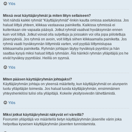
Ylös
Missä ovat käyttäjäryhmät ja miten liityn sellaiseen?
Voit nähdä kaikki ryhmät “Käyttäjäryhmät”-linkin kautta omissa asetuksissa. Jos
haluat liittyä yhteen, klikkaa vastaavaa painiketta. Kaikissa ryhmissä ei
kuitenkaan ole vapaata pääsyä. Jotkut ryhmät vaativat hyväksynnän ennen
kuin voit liittyä. Jotkut voivat olla suljettuja ja joissakin voi olla jopa piilotettuja
jäsenyyksiä. Jos ryhmä on avoin, voit liittyä siihen klikkaamalla painiketta. Jos
ryhmä vaatii hyväksynnän liittymistä varten, voit pyytää liittymislupaa
klikkaamalla painiketta. Ryhmän johtajan täytyy hyväksyä pyyntösi ja hän
saattaa kysyä miksi haluat liittyä ryhmään. Älä häiriköi ryhmän ylläpitäjiä jos he
eivät hyväksy pyyntöäsi. Heillä on syynsä.
Ylös
Miten pääsen käyttäjäryhmän johtajaksi?
Käyttäjäryhmän johtaja on yleensä määritelty, kun käyttäjäryhmät on alunperin
luotu ylläpitäjän toimesta. Jos haluat luoda käyttäjäryhmän, ensimmäinen
yhteyshenkilösi tulisi olla ylläpitäjä. Kokeile yksityisviestin lähettämistä.
Ylös
Miksi jotkut käyttäjäryhmät näkyvät eri väreillä?
Foorumin ylläpitäjä voi määritellä tietyn käyttäjäryhmän jäsenille värin joka
helpottaa kyseisen käyttäjäryhmän jäsenten tunnistamista.