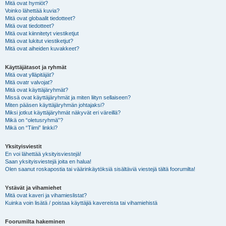
Mitä ovat hymiöt?
Voinko lähettää kuvia?
Mitä ovat globaalit tiedotteet?
Mitä ovat tiedotteet?
Mitä ovat kiinnitetyt viestiketjut
Mitä ovat lukitut viestiketjut?
Mitä ovat aiheiden kuvakkeet?
Käyttäjätasot ja ryhmät
Mitä ovat ylläpitäjät?
Mitä ovatr valvojat?
Mitä ovat käyttäjäryhmät?
Missä ovat käyttäjäryhmät ja miten liityn sellaiseen?
Miten pääsen käyttäjäryhmän johtajaksi?
Miksi jotkut käyttäjäryhmät näkyvät eri väreillä?
Mikä on “oletusryhmä”?
Mikä on “Tiimi” linkki?
Yksityisviestit
En voi lähettää yksityisviestejä!
Saan yksityisviestejä joita en halua!
Olen saanut roskapostia tai väärinkäytöksiä sisältäviä viestejä tältä foorumilta!
Ystävät ja vihamiehet
Mitä ovat kaveri ja vihamieslistat?
Kuinka voin lisätä / poistaa käyttäjiä kavereista tai vihamiehistä
Foorumilta hakeminen