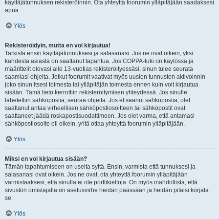
käyttäjätunnuksen rekisteröinnin. Ota yhteyttä foorumin ylläpitäjään saadaksesi
apua.
Ylös
Rekisteröidyin, mutta en voi kirjautua!
Tarkista ensin käyttäjätunnuksesi ja salasanasi. Jos ne ovat oikein, yksi
kahdesta asiasta on saattanut tapahtua. Jos COPPA-tuki on käytössä ja
määrittelit olevasi alle 13-vuotias rekisteröityessäsi, sinun tulee seurata
saamiasi ohjeita. Jotkut foorumit vaativat myös uusien tunnusten aktivoinnin
joko sinun itsesi toimesta tai ylläpitäjän toimesta ennen kuin voit kirjautua
sisään. Tämä tieto kerrottiin rekisteröitymisen yhteydessä. Jos sinulle
lähetettiin sähköpostia, seuraa ohjeita. Jos et saanut sähköpostia, olet
saattanut antaa virheellisen sähköpostiosoitteen tai sähköpostit ovat
saattaneet jäädä roskapostisuodattimeen. Jos olet varma, että antamasi
sähköpostiosoite oli oikein, yritä ottaa yhteyttä foorumin ylläpitäjään.
Ylös
Miksi en voi kirjautua sisään?
Tämän tapahtumiseen on useita syitä. Ensin, varmista että tunnuksesi ja
salasanasi ovat oikein. Jos ne ovat, ota yhteyttä foorumin ylläpitäjään
varmistaaksesi, että sinulla ei ole porttikieltoja. On myös mahdollista, että
sivuston omistajalla on asetusvirhe heidän päässään ja heidän pitäisi korjata
se.
Ylös