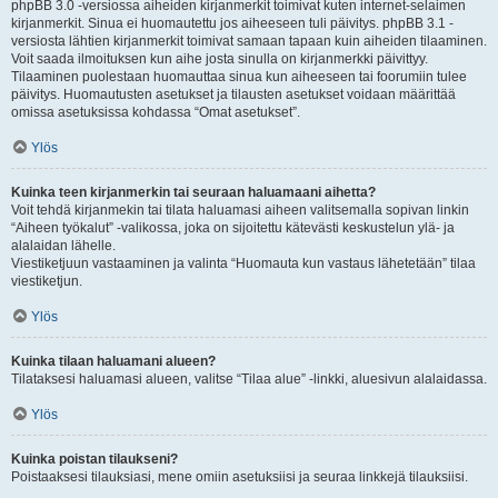
phpBB 3.0 -versiossa aiheiden kirjanmerkit toimivat kuten internet-selaimen
kirjanmerkit. Sinua ei huomautettu jos aiheeseen tuli päivitys. phpBB 3.1 -
versiosta lähtien kirjanmerkit toimivat samaan tapaan kuin aiheiden tilaaminen.
Voit saada ilmoituksen kun aihe josta sinulla on kirjanmerkki päivittyy.
Tilaaminen puolestaan huomauttaa sinua kun aiheeseen tai foorumiin tulee
päivitys. Huomautusten asetukset ja tilausten asetukset voidaan määrittää
omissa asetuksissa kohdassa “Omat asetukset”.
Ylös
Kuinka teen kirjanmerkin tai seuraan haluamaani aihetta?
Voit tehdä kirjanmekin tai tilata haluamasi aiheen valitsemalla sopivan linkin
“Aiheen työkalut” -valikossa, joka on sijoitettu kätevästi keskustelun ylä- ja
alalaidan lähelle.
Viestiketjuun vastaaminen ja valinta “Huomauta kun vastaus lähetetään” tilaa
viestiketjun.
Ylös
Kuinka tilaan haluamani alueen?
Tilataksesi haluamasi alueen, valitse “Tilaa alue” -linkki, aluesivun alalaidassa.
Ylös
Kuinka poistan tilaukseni?
Poistaaksesi tilauksiasi, mene omiin asetuksiisi ja seuraa linkkejä tilauksiisi.