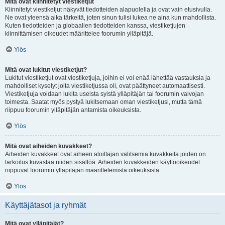
Mitä ovat kiinnitetyt viestiketjut
Kiinnitetyt viestiketjut näkyvät tiedotteiden alapuolella ja ovat vain etusivulla.
Ne ovat yleensä aika tärkeitä, joten sinun tulisi lukea ne aina kun mahdollista.
Kuten tiedotteiden ja globaalien tiedotteiden kanssa, viestiketjujen
kiinnittämisen oikeudet määrittelee foorumin ylläpitäjä.
Ylös
Mitä ovat lukitut viestiketjut?
Lukitut viestiketjut ovat viestiketjuja, joihin ei voi enää lähettää vastauksia ja
mahdolliset kyselyt joita viestiketjussa oli, ovat päättyneet automaattisesti.
Viestiketjuja voidaan lukita useista syistä ylläpitäjän tai foorumin valvojan
toimesta. Saatat myös pystyä lukitsemaan oman viestiketjusi, mutta tämä
riippuu foorumin ylläpitäjän antamista oikeuksista.
Ylös
Mitä ovat aiheiden kuvakkeet?
Aiheiden kuvakkeet ovat aiheen aloittajan valitsemia kuvakkeita joiden on
tarkoitus kuvastaa niiden sisältöä. Aiheiden kuvakkeiden käyttöoikeudet
riippuvat foorumin ylläpitäjän määrittelemistä oikeuksista.
Ylös
Käyttäjätasot ja ryhmät
Mitä ovat ylläpitäjät?