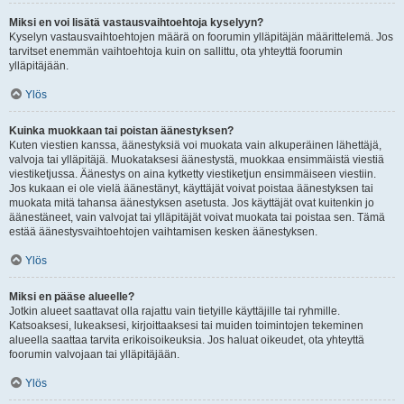
Miksi en voi lisätä vastausvaihtoehtoja kyselyyn?
Kyselyn vastausvaihtoehtojen määrä on foorumin ylläpitäjän määrittelemä. Jos
tarvitset enemmän vaihtoehtoja kuin on sallittu, ota yhteyttä foorumin
ylläpitäjään.
Ylös
Kuinka muokkaan tai poistan äänestyksen?
Kuten viestien kanssa, äänestyksiä voi muokata vain alkuperäinen lähettäjä,
valvoja tai ylläpitäjä. Muokataksesi äänestystä, muokkaa ensimmäistä viestiä
viestiketjussa. Äänestys on aina kytketty viestiketjun ensimmäiseen viestiin.
Jos kukaan ei ole vielä äänestänyt, käyttäjät voivat poistaa äänestyksen tai
muokata mitä tahansa äänestyksen asetusta. Jos käyttäjät ovat kuitenkin jo
äänestäneet, vain valvojat tai ylläpitäjät voivat muokata tai poistaa sen. Tämä
estää äänestysvaihtoehtojen vaihtamisen kesken äänestyksen.
Ylös
Miksi en pääse alueelle?
Jotkin alueet saattavat olla rajattu vain tietyille käyttäjille tai ryhmille.
Katsoaksesi, lukeaksesi, kirjoittaaksesi tai muiden toimintojen tekeminen
alueella saattaa tarvita erikoisoikeuksia. Jos haluat oikeudet, ota yhteyttä
foorumin valvojaan tai ylläpitäjään.
Ylös