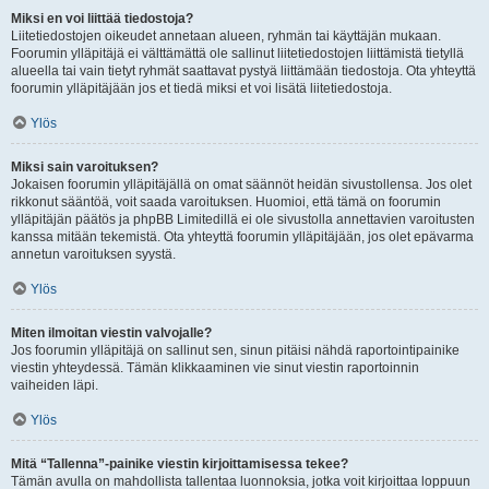
Miksi en voi liittää tiedostoja?
Liitetiedostojen oikeudet annetaan alueen, ryhmän tai käyttäjän mukaan.
Foorumin ylläpitäjä ei välttämättä ole sallinut liitetiedostojen liittämistä tietyllä
alueella tai vain tietyt ryhmät saattavat pystyä liittämään tiedostoja. Ota yhteyttä
foorumin ylläpitäjään jos et tiedä miksi et voi lisätä liitetiedostoja.
Ylös
Miksi sain varoituksen?
Jokaisen foorumin ylläpitäjällä on omat säännöt heidän sivustollensa. Jos olet
rikkonut sääntöä, voit saada varoituksen. Huomioi, että tämä on foorumin
ylläpitäjän päätös ja phpBB Limitedillä ei ole sivustolla annettavien varoitusten
kanssa mitään tekemistä. Ota yhteyttä foorumin ylläpitäjään, jos olet epävarma
annetun varoituksen syystä.
Ylös
Miten ilmoitan viestin valvojalle?
Jos foorumin ylläpitäjä on sallinut sen, sinun pitäisi nähdä raportointipainike
viestin yhteydessä. Tämän klikkaaminen vie sinut viestin raportoinnin
vaiheiden läpi.
Ylös
Mitä “Tallenna”-painike viestin kirjoittamisessa tekee?
Tämän avulla on mahdollista tallentaa luonnoksia, jotka voit kirjoittaa loppuun