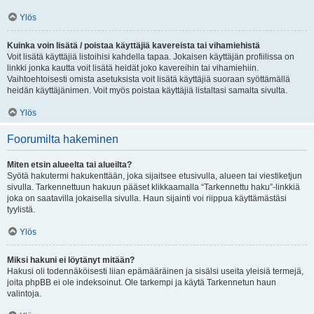
Ylös
Kuinka voin lisätä / poistaa käyttäjiä kavereista tai vihamiehistä
Voit lisätä käyttäjiä listoihisi kahdella tapaa. Jokaisen käyttäjän profiilissa on
linkki jonka kautta voit lisätä heidät joko kavereihin tai vihamiehiin.
Vaihtoehtoisesti omista asetuksista voit lisätä käyttäjiä suoraan syöttämällä
heidän käyttäjänimen. Voit myös poistaa käyttäjiä listaltasi samalta sivulta.
Ylös
Foorumilta hakeminen
Miten etsin alueelta tai alueilta?
Syötä hakutermi hakukenttään, joka sijaitsee etusivulla, alueen tai viestiketjun
sivulla. Tarkennettuun hakuun pääset klikkaamalla “Tarkennettu haku”-linkkiä
joka on saatavilla jokaisella sivulla. Haun sijainti voi riippua käyttämästäsi
tyylistä.
Ylös
Miksi hakuni ei löytänyt mitään?
Hakusi oli todennäköisesti liian epämääräinen ja sisälsi useita yleisiä termejä,
joita phpBB ei ole indeksoinut. Ole tarkempi ja käytä Tarkennetun haun
valintoja.