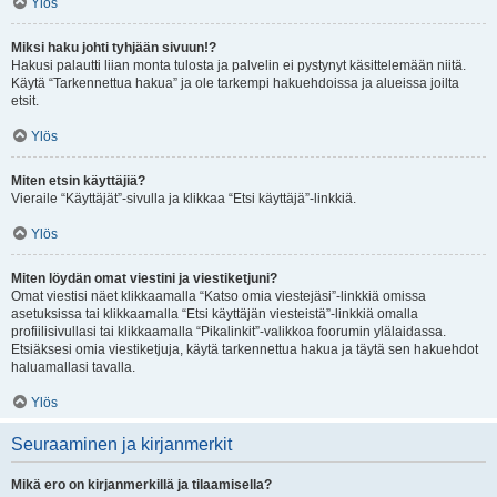
Ylös
Miksi haku johti tyhjään sivuun!?
Hakusi palautti liian monta tulosta ja palvelin ei pystynyt käsittelemään niitä.
Käytä “Tarkennettua hakua” ja ole tarkempi hakuehdoissa ja alueissa joilta
etsit.
Ylös
Miten etsin käyttäjiä?
Vieraile “Käyttäjät”-sivulla ja klikkaa “Etsi käyttäjä”-linkkiä.
Ylös
Miten löydän omat viestini ja viestiketjuni?
Omat viestisi näet klikkaamalla “Katso omia viestejäsi”-linkkiä omissa
asetuksissa tai klikkaamalla “Etsi käyttäjän viesteistä”-linkkiä omalla
profiilisivullasi tai klikkaamalla “Pikalinkit”-valikkoa foorumin ylälaidassa.
Etsiäksesi omia viestiketjuja, käytä tarkennettua hakua ja täytä sen hakuehdot
haluamallasi tavalla.
Ylös
Seuraaminen ja kirjanmerkit
Mikä ero on kirjanmerkillä ja tilaamisella?