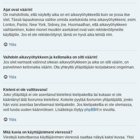
Ajat ovat väärin!
On mahdollista, että näytetty aika on eri aikavyöhykkeeltä kuin se jossa itse
olet. Tässä tapauksessa valitse omista asetuksista oma aikavyöhykkeesi, esim.
Lontoo, Pariisi, New York, Sidney, jne. Huomaathan, että aikavyöhykkeen
vaihtaminen, kuten monet muutkin asetukset ovat vain rekisteröityneille
käyttäjille. Jos et ole rekisteröitynyt, tämä on hyvä aika tehdä niin.
Ylös
Vaihdoin aikavyöhykkeen ja kellonaika on silti väärin!
Jos olet varmasti valinnut oikean aikavyöhykkeen ja aika on silti väärin, on
palvelimen kellonaika väärin. Ota yhteyttä ylläpitäjään korjataksesi ongelman.
Ylös
Kieleni ei ole valittavana!
Joko ylläpitäjä ei ole asentanut kielellesi kielipakettia tai kukaan ei ole
kääntänyt tätä foorumia kielellesi. Kokeile pyytää foorumin ylläpitäjältä, josko
hän voisi asentaa tarvitsemasi kielipaketin. Jos kielipakettia ei ole olemassa,
voit luoda uuden käännöksen. Lisätietoja löytyy
phpBB
®:n sivuilta.
Ylös
Mitä kuvia on käyttäjänimeni vieressä?
Viestejä katsottaessa käyttäjänimen vieressä saattaa näkyä kaksi kuvaa. Yksi