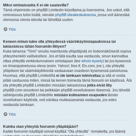
Miksi ominaisuutta X ei ole saatavilla?
Tämä ohjelmisto on phpBB Limitedin kirjoittama ja lisensoima. Jos uskot, että
ominaisuus tulisi lisätä, vieraile
phpBB ideakeskuksessa
, jossa voit äänestää
olemassa olevia ideoita tai lähettää uuden.
Ylös
Keneen minun tulee olla yhteydessä väärinkäytöstapauksissa tai
lakiasioissa tähän foorumiin liittyen?
Kuka tahansa “Tiimi”-sivulla mainituista ylläpitäjistä on todennäköisesti sopiva
yhteyshenkilö valituksillesi. Jos et tätä kautta saa vastausta, sinun kannattaa
ottaa yhteyttä verkkotunnuksen omistajaan (tee
whois-kysely
) tai jos kyseessä
on ilmaispalvelussa oleva (esim. Yahoo!, free.fr, f2s.com, jne.), ota yhteyttä
ylläpitoon tai väärinkäytöksistä vastaavaan osastoon kyseisessä palvelussa.
Huomaa, että phpBB Limitedillä
ei ole lainkaan toimivaltaa
ja sitä ei voida
pitää vastuussa miten, missä tai kenen toimesta tämä foorumi on käytössä. Älä
ota yhteyttä phpBB Limitediin missään lakiasioissa
jotka eivät liity
phpBB.com-sivustoon tai pelkkään phpBB-sovellukseen itseensä. Jos lähetät
sähköpostia phpBB Limitedille
mistään kolmannen osapuolen
tämän
sovelluksen käytöstä, voit odottaa niukkasanaista vastausta, jos edes
vastausta lainkaan.
Ylös
Kuinka otan yhteyttä foorumin ylläpitäjään?
Kaikki foorumin käyttäjät voivat käyttää “Ota yhteyttä” -lomaketta, jos täämä