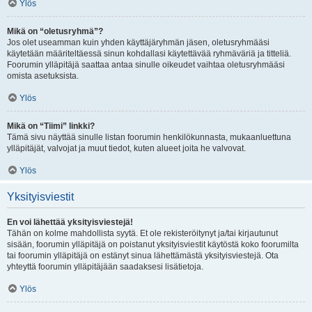
Ylös
Mikä on “oletusryhmä”?
Jos olet useamman kuin yhden käyttäjäryhmän jäsen, oletusryhmääsi
käytetään määriteltäessä sinun kohdallasi käytettävää ryhmäväriä ja titteliä.
Foorumin ylläpitäjä saattaa antaa sinulle oikeudet vaihtaa oletusryhmääsi
omista asetuksista.
Ylös
Mikä on “Tiimi” linkki?
Tämä sivu näyttää sinulle listan foorumin henkilökunnasta, mukaanluettuna
ylläpitäjät, valvojat ja muut tiedot, kuten alueet joita he valvovat.
Ylös
Yksityisviestit
En voi lähettää yksityisviestejä!
Tähän on kolme mahdollista syytä. Et ole rekisteröitynyt ja/tai kirjautunut
sisään, foorumin ylläpitäjä on poistanut yksityisviestit käytöstä koko foorumilta
tai foorumin ylläpitäjä on estänyt sinua lähettämästä yksityisviestejä. Ota
yhteyttä foorumin ylläpitäjään saadaksesi lisätietoja.
Ylös