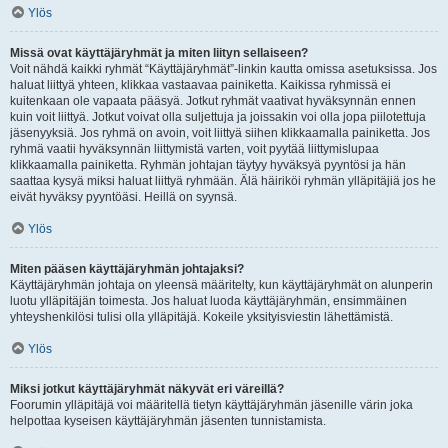
Ylös
Missä ovat käyttäjäryhmät ja miten liityn sellaiseen?
Voit nähdä kaikki ryhmät “Käyttäjäryhmät”-linkin kautta omissa asetuksissa. Jos
haluat liittyä yhteen, klikkaa vastaavaa painiketta. Kaikissa ryhmissä ei
kuitenkaan ole vapaata pääsyä. Jotkut ryhmät vaativat hyväksynnän ennen
kuin voit liittyä. Jotkut voivat olla suljettuja ja joissakin voi olla jopa piilotettuja
jäsenyyksiä. Jos ryhmä on avoin, voit liittyä siihen klikkaamalla painiketta. Jos
ryhmä vaatii hyväksynnän liittymistä varten, voit pyytää liittymislupaa
klikkaamalla painiketta. Ryhmän johtajan täytyy hyväksyä pyyntösi ja hän
saattaa kysyä miksi haluat liittyä ryhmään. Älä häiriköi ryhmän ylläpitäjiä jos he
eivät hyväksy pyyntöäsi. Heillä on syynsä.
Ylös
Miten pääsen käyttäjäryhmän johtajaksi?
Käyttäjäryhmän johtaja on yleensä määritelty, kun käyttäjäryhmät on alunperin
luotu ylläpitäjän toimesta. Jos haluat luoda käyttäjäryhmän, ensimmäinen
yhteyshenkilösi tulisi olla ylläpitäjä. Kokeile yksityisviestin lähettämistä.
Ylös
Miksi jotkut käyttäjäryhmät näkyvät eri väreillä?
Foorumin ylläpitäjä voi määritellä tietyn käyttäjäryhmän jäsenille värin joka
helpottaa kyseisen käyttäjäryhmän jäsenten tunnistamista.