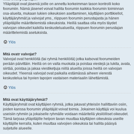
Ylläpitäjät ovat jäseniä joille on annettu korkeimman tason kontrolli koko
foorumiin. Nämä jäsenet voivat hallita foorumin kaikkia foorumin toiminnan
osa-alueita, mukaan lukien oikeuksien asettaminen, käyttäjien porttikiellot,
käyttäjäryhmät ja valvojat yms., riippuen foorumin perustajasta ja hänen
ylläpitäjille määrittelemistä oikeuksista. Heillä saattaa olla myös täydet
valvojan oikeudet kaikilla keskustelualueilla, riippuen foorumin perustajan
määrittelemistä asetuksista.
Ylös
Mitä ovatr valvojat?
Valvojat ovat henkilöitä (tai ryhmä henkilöitä) jotka katsovat foorumeiden
perään päivittäin. Heillä on on valta muokata ja poistaa viestejä ja lukita, avata,
siirtää, poistaa ja jakaa viestiketjuja niillä alueilla joissa heillä on valvojan
oikeudet. Yleensä valvojat ovat paikalla estämässä aiheen vierestä
keskustelua tai hyvien tapojen vastaisen materiaalin lähettämistä.
Ylös
Mitä ovat käyttäjäryhmät?
Käyttäjäryhmät ovat käyttäjien ryhmiä, jotka jakavat yhteisön hallittaviin osiin,
joiden kanssa foorumin ylläpitäjät voivat toimia. Jokainen käyttäjä voi kuulua
useisiin ryhmiin ja jokaiselle ryhmälle voidaan määritellä yksilölliset oikeudet.
Tämä tarjoaa ylläpitäjille helpon tavan muuttaa käyttäjien oikeuksia useille
käyttäjille kerralla, kuten muuttaa valvojien oikeuksia tai hallita pääsyä
suljetulle alueelle.