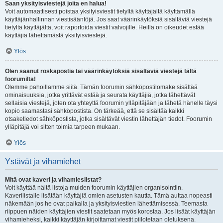
Saan yksityisviestejä joita en halua!
Voit automaattisesti poistaa yksityisviestit tietyltä käyttäjältä käyttämällä
käyttäjänhallinnan viestisääntöjä. Jos saat väärinkäytöksiä sisältäviä viestejä
tietyltä käyttäjältä, voit raportoida viestit valvojille. Heillä on oikeudet estää
käyttäjiä lähettämästä yksityisviestejä.
Ylös
Olen saanut roskapostia tai väärinkäytöksiä sisältäviä viestejä tältä
foorumilta!
Olemme pahoillamme siitä. Tämän foorumin sähköpostilomake sisältää
ominaisuuksia, jotka yrittävät estää ja seurata käyttäjiä, jotka lähettävät
sellaisia viestejä, joten ota yhteyttä foorumin ylläpitäjään ja lähetä hänelle täysi
kopio saamastasi sähköpostista. On tärkeää, että se sisältää kaikki
otsaketiedot sähköpostista, jotka sisältävät viestin lähettäjän tiedot. Foorumin
ylläpitäjä voi sitten toimia tarpeen mukaan.
Ylös
Ystävät ja vihamiehet
Mitä ovat kaveri ja vihamieslistat?
Voit käyttää näitä listoja muiden foorumin käyttäjien organisointiin.
Kaverilistalle lisätään käyttäjiä omien asetusten kautta. Tämä auttaa nopeasti
näkemään jos he ovat paikalla ja yksityisviestien lähettämisessä. Teemasta
riippuen näiden käyttäjien viestit saatetaan myös korostaa. Jos lisäät käyttäjän
vihamieheksi, kaikki käyttäjän kirjoittamat viestit piilotetaan oletuksena.