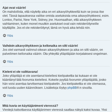
Ajat ovat väärin!
On mahdollista, että näytetty aika on eri aikavyöhykkeeltä kuin se jossa itse
olet. Tässä tapauksessa valitse omista asetuksista oma aikavyöhykkeesi, esim.
Lontoo, Pariisi, New York, Sidney, jne. Huomaathan, että aikavyöhykkeen
vaihtaminen, kuten monet muutkin asetukset ovat vain rekisteröityneille
käyttäjille. Jos et ole rekisteröitynyt, tämä on hyvä aika tehdä niin.
Ylös
Vaihdoin aikavyöhykkeen ja kellonaika on silti väärin!
Jos olet varmasti valinnut oikean aikavyöhykkeen ja aika on silti väärin, on
palvelimen kellonaika väärin. Ota yhteyttä ylläpitäjään korjataksesi ongelman.
Ylös
Kieleni ei ole valittavana!
Joko ylläpitäjä ei ole asentanut kielellesi kielipakettia tai kukaan ei ole
kääntänyt tätä foorumia kielellesi. Kokeile pyytää foorumin ylläpitäjältä, josko
hän voisi asentaa tarvitsemasi kielipaketin. Jos kielipakettia ei ole olemassa,
voit luoda uuden käännöksen. Lisätietoja löytyy
phpBB
®:n sivuilta.
Ylös
Mitä kuvia on käyttäjänimeni vieressä?
Viestejä katsottaessa käyttäjänimen vieressä saattaa näkyä kaksi kuvaa. Yksi