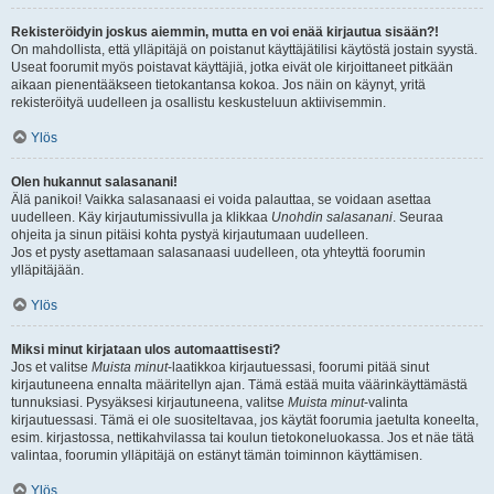
Rekisteröidyin joskus aiemmin, mutta en voi enää kirjautua sisään?!
On mahdollista, että ylläpitäjä on poistanut käyttäjätilisi käytöstä jostain syystä.
Useat foorumit myös poistavat käyttäjiä, jotka eivät ole kirjoittaneet pitkään
aikaan pienentääkseen tietokantansa kokoa. Jos näin on käynyt, yritä
rekisteröityä uudelleen ja osallistu keskusteluun aktiivisemmin.
Ylös
Olen hukannut salasanani!
Älä panikoi! Vaikka salasanaasi ei voida palauttaa, se voidaan asettaa
uudelleen. Käy kirjautumissivulla ja klikkaa
Unohdin salasanani
. Seuraa
ohjeita ja sinun pitäisi kohta pystyä kirjautumaan uudelleen.
Jos et pysty asettamaan salasanaasi uudelleen, ota yhteyttä foorumin
ylläpitäjään.
Ylös
Miksi minut kirjataan ulos automaattisesti?
Jos et valitse
Muista minut
-laatikkoa kirjautuessasi, foorumi pitää sinut
kirjautuneena ennalta määritellyn ajan. Tämä estää muita väärinkäyttämästä
tunnuksiasi. Pysyäksesi kirjautuneena, valitse
Muista minut
-valinta
kirjautuessasi. Tämä ei ole suositeltavaa, jos käytät foorumia jaetulta koneelta,
esim. kirjastossa, nettikahvilassa tai koulun tietokoneluokassa. Jos et näe tätä
valintaa, foorumin ylläpitäjä on estänyt tämän toiminnon käyttämisen.
Ylös