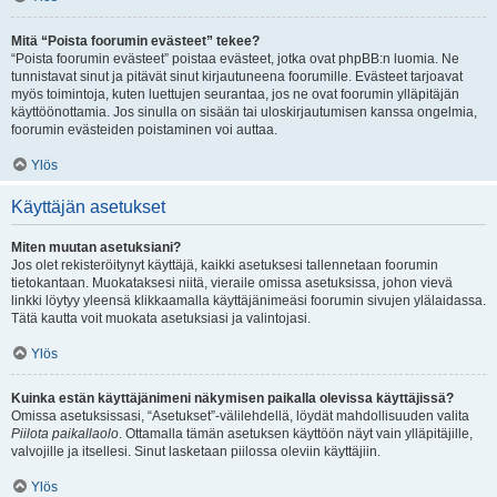
Mitä “Poista foorumin evästeet” tekee?
“Poista foorumin evästeet” poistaa evästeet, jotka ovat phpBB:n luomia. Ne
tunnistavat sinut ja pitävät sinut kirjautuneena foorumille. Evästeet tarjoavat
myös toimintoja, kuten luettujen seurantaa, jos ne ovat foorumin ylläpitäjän
käyttöönottamia. Jos sinulla on sisään tai uloskirjautumisen kanssa ongelmia,
foorumin evästeiden poistaminen voi auttaa.
Ylös
Käyttäjän asetukset
Miten muutan asetuksiani?
Jos olet rekisteröitynyt käyttäjä, kaikki asetuksesi tallennetaan foorumin
tietokantaan. Muokataksesi niitä, vieraile omissa asetuksissa, johon vievä
linkki löytyy yleensä klikkaamalla käyttäjänimeäsi foorumin sivujen ylälaidassa.
Tätä kautta voit muokata asetuksiasi ja valintojasi.
Ylös
Kuinka estän käyttäjänimeni näkymisen paikalla olevissa käyttäjissä?
Omissa asetuksissasi, “Asetukset”-välilehdellä, löydät mahdollisuuden valita
Piilota paikallaolo
. Ottamalla tämän asetuksen käyttöön näyt vain ylläpitäjille,
valvojille ja itsellesi. Sinut lasketaan piilossa oleviin käyttäjiin.
Ylös