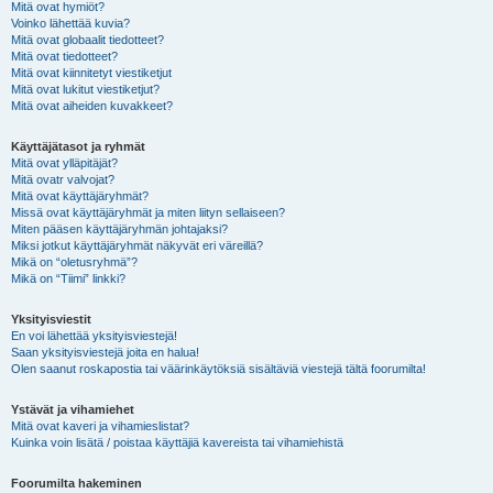
Mitä ovat hymiöt?
Voinko lähettää kuvia?
Mitä ovat globaalit tiedotteet?
Mitä ovat tiedotteet?
Mitä ovat kiinnitetyt viestiketjut
Mitä ovat lukitut viestiketjut?
Mitä ovat aiheiden kuvakkeet?
Käyttäjätasot ja ryhmät
Mitä ovat ylläpitäjät?
Mitä ovatr valvojat?
Mitä ovat käyttäjäryhmät?
Missä ovat käyttäjäryhmät ja miten liityn sellaiseen?
Miten pääsen käyttäjäryhmän johtajaksi?
Miksi jotkut käyttäjäryhmät näkyvät eri väreillä?
Mikä on “oletusryhmä”?
Mikä on “Tiimi” linkki?
Yksityisviestit
En voi lähettää yksityisviestejä!
Saan yksityisviestejä joita en halua!
Olen saanut roskapostia tai väärinkäytöksiä sisältäviä viestejä tältä foorumilta!
Ystävät ja vihamiehet
Mitä ovat kaveri ja vihamieslistat?
Kuinka voin lisätä / poistaa käyttäjiä kavereista tai vihamiehistä
Foorumilta hakeminen