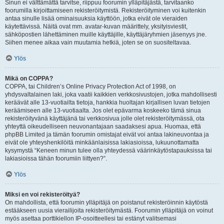
Sinun ei välttämättä tarvitse, riippuu foorumin ylläpitäjästä, tarvitaanko
foorumilla kirjoittamiseen rekisteröitymistä. Rekisteröityminen voi kuitenkin
antaa sinulle lisää ominaisuuksia käyttöön, jotka eivät ole vieraiden
käytettävissä. Näitä ovat mm. avatar-kuvan määrittely, yksityisviestit,
sähköpostien lähettäminen muille käyttäjille, käyttäjäryhmien jäsenyys jne.
Siihen menee aikaa vain muutamia hetkiä, joten se on suositeltavaa.
Ylös
Mikä on COPPA?
COPPA, tai Children’s Online Privacy Protection Act of 1998, on
yhdysvaltalainen laki, joka vaatii kaikkien verkkosivustojen, jotka mahdollisesti
keräävät alle 13-vuotiailta tietoja, hankkia huoltajan kirjallisen luvan tietojen
keräämiseen alle 13-vuotiaalta. Jos olet epävarma koskeeko tämä sinua
rekisteröityvänä käyttäjänä tai verkkosivua jolle olet rekisteröitymässä, ota
yhteyttä oikeudelliseen neuvonantajaan saadaksesi apua. Huomaa, että
phpBB Limited ja tämän foorumin omistajat eivät voi antaa lakineuvontaa ja
eivät ole yhteyshenkilöitä minkäänlaisissa lakiasioissa, lukuunottamatta
kysymystä “Keneen minun tulee olla yhteydessä väärinkäytöstapauksissa tai
lakiasioissa tähän foorumiin liittyen?”.
Ylös
Miksi en voi rekisteröityä?
On mahdollista, että foorumin ylläpitäjä on poistanut rekisteröinnin käytöstä
estääkseen uusia vierailijoita rekisteröitymästä. Foorumin ylläpitäjä on voinut
myös asettaa porttikiellon IP-osoitteellesi tai estänyt valitsemasi