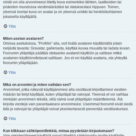
niistä voi olla arvonimeesi liitetty kuva esimerkiksi tähtien, laatikoiden tai
pisteiden muodossa viestimäärästäsi tai statuksestasi riippuen. Toinen,
yleensä isompi kuva on avatar ja on yleensä uniikki tai henkilökohtainen
jokaisella käyttäjällä.
Ylös
Miten asetan avataren?
Omissa asetuksissa, “Profiilin” alla, voit lisätä avataren käyttämällä jotain
neljästä tavasta: Gravatar, galleriasta, käyttää kuvaa muualta tai ladata kuvan.
Foorumin ylläpitäjä päättää otetaanko avataret käyttöön ja valitsee mitkä
avatarien käyttöönottotavat sallitaan. Jos et voi käyttää avataria, ota yhteyttä
foorumin ylläpitäjään.
Ylös
Mikä on arvonimi ja miten vaihdan sen?
Arvonimet, jotka näkyvät käyttäjänimesi alla osoittavat kirjoittamiesi viestien
määrän tai tietyt käyttäjät, kuten ylläpitäjät tai valvojat. Yleensä et voi vaihtaa
minkään arvonimen tekstiä, sillä nämä ovat ylläpitäjän määrittelemiä. Älä
kirjoita viestejä vain parantaaksesi arvonimeäsi. Useimmat foorumit eivät siedä
tätä ja valvojat tai ylläpitäjät voivat yksinkertaisesti pienentää viestilaskuriasi.
Ylös
Kun klikkaan sähköpostilinkkiä, minua pyydetään kirjautumaan?
Vain rekisteröityneet käyttäjät voivat lähettää sähköpostia muille käyttäjille