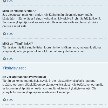
Ylös
Mikä on “oletusryhmä”?
Jos olet useamman kuin yhden käyttäjäryhmän jäsen, oletusryhmääsi
käytetään määriteltäessä sinun kohdallasi käytettävää ryhmäväriä ja titteliä.
Foorumin ylläpitäjä saattaa antaa sinulle oikeudet vaihtaa oletusryhmääsi
omista asetuksista.
Ylös
Mikä on “Tiimi” linkki?
Tämä sivu näyttää sinulle listan foorumin henkilökunnasta, mukaanluettuna
ylläpitäjät, valvojat ja muut tiedot, kuten alueet joita he valvovat.
Ylös
Yksityisviestit
En voi lähettää yksityisviestejä!
Tähän on kolme mahdollista syytä. Et ole rekisteröitynyt ja/tai kirjautunut
sisään, foorumin ylläpitäjä on poistanut yksityisviestit käytöstä koko foorumilta
tai foorumin ylläpitäjä on estänyt sinua lähettämästä yksityisviestejä. Ota
yhteyttä foorumin ylläpitäjään saadaksesi lisätietoja.
Ylös