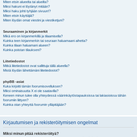
Miten etsin alueelta tai alueilta?
Miksi hakuni ei löytänyt mitään?
Miksi haku johti tyhjään sivuun!?
Miten etsin käyttäjiä?
Miten löydän omat viestini ja viestiketjuni?
Seuraaminen ja kirjanmerkit
Mikä ero on kirjanmerkillä ja tilaamisella?
Kuinka teen kirjanmerkin tai seuraan haluamaani aihetta?
Kuinka tilaan haluamani alueen?
Kuinka poistan tilaukseni?
Liitetiedostot
Mitkä liitetiedostot ovat sallittuja tällä alueella?
Mistä löydän lähettämäni liitetiedostot?
phpBB -asiat
Kuka kirjoitti tämän foorumisovelluksen?
Miksi ominaisuutta X ei ole saatavilla?
Keneen minun tulee olla yhteydessä väärinkäytöstapauksissa tai lakiasioissa tähän
foorumiin liittyen?
Kuinka otan yhteyttä foorumin ylläpitäjään?
Kirjautumisen ja rekisteröitymisen ongelmat
Miksi minun pitää rekisteröityä?