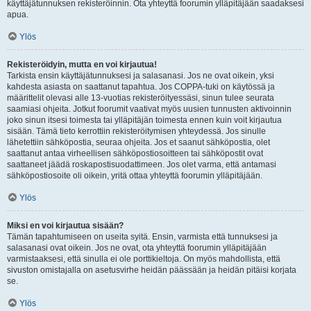
käyttäjätunnuksen rekisteröinnin. Ota yhteyttä foorumin ylläpitäjään saadaksesi
apua.
Ylös
Rekisteröidyin, mutta en voi kirjautua!
Tarkista ensin käyttäjätunnuksesi ja salasanasi. Jos ne ovat oikein, yksi
kahdesta asiasta on saattanut tapahtua. Jos COPPA-tuki on käytössä ja
määrittelit olevasi alle 13-vuotias rekisteröityessäsi, sinun tulee seurata
saamiasi ohjeita. Jotkut foorumit vaativat myös uusien tunnusten aktivoinnin
joko sinun itsesi toimesta tai ylläpitäjän toimesta ennen kuin voit kirjautua
sisään. Tämä tieto kerrottiin rekisteröitymisen yhteydessä. Jos sinulle
lähetettiin sähköpostia, seuraa ohjeita. Jos et saanut sähköpostia, olet
saattanut antaa virheellisen sähköpostiosoitteen tai sähköpostit ovat
saattaneet jäädä roskapostisuodattimeen. Jos olet varma, että antamasi
sähköpostiosoite oli oikein, yritä ottaa yhteyttä foorumin ylläpitäjään.
Ylös
Miksi en voi kirjautua sisään?
Tämän tapahtumiseen on useita syitä. Ensin, varmista että tunnuksesi ja
salasanasi ovat oikein. Jos ne ovat, ota yhteyttä foorumin ylläpitäjään
varmistaaksesi, että sinulla ei ole porttikieltoja. On myös mahdollista, että
sivuston omistajalla on asetusvirhe heidän päässään ja heidän pitäisi korjata
se.
Ylös