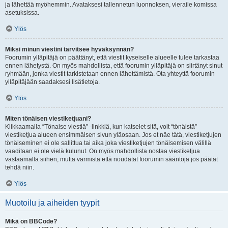
ja lähettää myöhemmin. Avataksesi tallennetun luonnoksen, vieraile komissa
asetuksissa.
Ylös
Miksi minun viestini tarvitsee hyväksynnän?
Foorumin ylläpitäjä on päättänyt, että viestit kyseiselle alueelle tulee tarkastaa
ennen lähetystä. On myös mahdollista, että foorumin ylläpitäjä on siirtänyt sinut
ryhmään, jonka viestit tarkistetaan ennen lähettämistä. Ota yhteyttä foorumin
ylläpitäjään saadaksesi lisätietoja.
Ylös
Miten tönäisen viestiketjuani?
Klikkaamalla “Tönaise viestiä” -linkkiä, kun katselet sitä, voit “tönäistä”
viestiketjua alueen ensimmäisen sivun yläosaan. Jos et näe tätä, viestiketjujen
tönäiseminen ei ole sallittua tai aika joka viestiketjujen tönäisemisen välillä
vaaditaan ei ole vielä kulunut. On myös mahdollista nostaa viestiketjua
vastaamalla siihen, mutta varmista että noudatat foorumin sääntöjä jos päätät
tehdä niin.
Ylös
Muotoilu ja aiheiden tyypit
Mikä on BBCode?