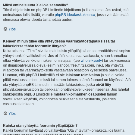
Miksi ominaisuutta X ei ole saatavilla?
Tämä ohjelmisto on phpBB Limitedin kirjoittama ja lisensoima. Jos uskot, että
ominaisuus tulisi lisätä, vieraile
phpBB ideakeskuksessa
, jossa voit äänestää
olemassa olevia ideoita tai lähettää uuden.
Ylös
Keneen minun tulee olla yhteydessä väärinkäytöstapauksissa tai
lakiasioissa tähän foorumiin liittyen?
Kuka tahansa “Tiimi”-sivulla mainituista ylläpitäjistä on todennäköisesti sopiva
yhteyshenkilö valituksillesi. Jos et tätä kautta saa vastausta, sinun kannattaa
ottaa yhteyttä verkkotunnuksen omistajaan (tee
whois-kysely
) tai jos kyseessä
on ilmaispalvelussa oleva (esim. Yahoo!, free.fr, f2s.com, jne.), ota yhteyttä
ylläpitoon tai väärinkäytöksistä vastaavaan osastoon kyseisessä palvelussa.
Huomaa, että phpBB Limitedillä
ei ole lainkaan toimivaltaa
ja sitä ei voida
pitää vastuussa miten, missä tai kenen toimesta tämä foorumi on käytössä. Älä
ota yhteyttä phpBB Limitediin missään lakiasioissa
jotka eivät liity
phpBB.com-sivustoon tai pelkkään phpBB-sovellukseen itseensä. Jos lähetät
sähköpostia phpBB Limitedille
mistään kolmannen osapuolen
tämän
sovelluksen käytöstä, voit odottaa niukkasanaista vastausta, jos edes
vastausta lainkaan.
Ylös
Kuinka otan yhteyttä foorumin ylläpitäjään?
Kaikki foorumin käyttäjät voivat käyttää “Ota yhteyttä” -lomaketta, jos täämä