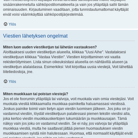
sisäänrakennetulla sähköpostilomakkeella ja vain jos ylläpitäjä sallii tämän
ominaisuuden. Kirjautuminen vaaditaan, jotta tunnistautumattomat käyttäjät
eivät voisi väärinkäyttää sähköpostijärjestelmää.
Ylös
Viestien lähetyksen ongelmat
Miten luon uuden viestiketjun tai lähetän vastauksen?
Aloittaaksesi uuden viestiketjun alueella, klikkaa "Uusi Aihe". Vastataksesi
viestiketjuun klikkaa "Vastaa Viestiin". Viestien kirjoittaminen voi vaatia
rekisteröitymisen. Lista sinun oikeuksistasi alueella on nähtävillä alueen ja
viestiketjun alalaidassa. Esimerkiksi: Voit kirjoittaa uusia viestejä, Voit lähettää
liitetiedostoja, jne.
Ylös
Miten muokkaan tai poistan viestejä?
Jos et ole foorumin ylläpitäjä tai valvoja, voit muokata vain omia viestejäsi. Voit
muokata viestiä klikkaamalla muokkaa-painiketta haluamassasi viestissä.
Joskus painike toimii vain tietyn ajan viestin luomisen jälkeen. Jos joku on jo
vastannut viestiin, löydät viestiketjuun palatessasi pienen tekstin viestisi alla,
joka kertoo viestin muokkauskertojen lukumäärän ja muokkausajan. Tämä
näkyy vain jos joku on vastannut viestiin. Se ei näy, jos valvoja tai ylläpitäjä
muokkaa viestiä, mutta he saattavat jättää pienen huomautuksen viestin
muokkaamisen syistä niin halutessaan. Huomaa, että normaalit käyttäjät eivät