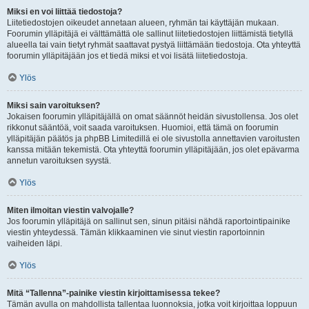
Miksi en voi liittää tiedostoja?
Liitetiedostojen oikeudet annetaan alueen, ryhmän tai käyttäjän mukaan.
Foorumin ylläpitäjä ei välttämättä ole sallinut liitetiedostojen liittämistä tietyllä
alueella tai vain tietyt ryhmät saattavat pystyä liittämään tiedostoja. Ota yhteyttä
foorumin ylläpitäjään jos et tiedä miksi et voi lisätä liitetiedostoja.
Ylös
Miksi sain varoituksen?
Jokaisen foorumin ylläpitäjällä on omat säännöt heidän sivustollensa. Jos olet
rikkonut sääntöä, voit saada varoituksen. Huomioi, että tämä on foorumin
ylläpitäjän päätös ja phpBB Limitedillä ei ole sivustolla annettavien varoitusten
kanssa mitään tekemistä. Ota yhteyttä foorumin ylläpitäjään, jos olet epävarma
annetun varoituksen syystä.
Ylös
Miten ilmoitan viestin valvojalle?
Jos foorumin ylläpitäjä on sallinut sen, sinun pitäisi nähdä raportointipainike
viestin yhteydessä. Tämän klikkaaminen vie sinut viestin raportoinnin
vaiheiden läpi.
Ylös
Mitä “Tallenna”-painike viestin kirjoittamisessa tekee?
Tämän avulla on mahdollista tallentaa luonnoksia, jotka voit kirjoittaa loppuun