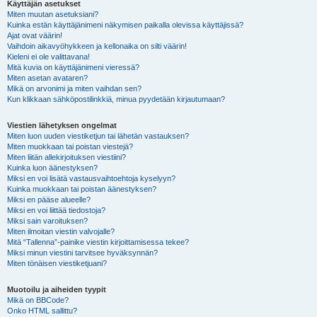
Käyttäjän asetukset
Miten muutan asetuksiani?
Kuinka estän käyttäjänimeni näkymisen paikalla olevissa käyttäjissä?
Ajat ovat väärin!
Vaihdoin aikavyöhykkeen ja kellonaika on silti väärin!
Kieleni ei ole valittavana!
Mitä kuvia on käyttäjänimeni vieressä?
Miten asetan avataren?
Mikä on arvonimi ja miten vaihdan sen?
Kun klikkaan sähköpostilinkkiä, minua pyydetään kirjautumaan?
Viestien lähetyksen ongelmat
Miten luon uuden viestiketjun tai lähetän vastauksen?
Miten muokkaan tai poistan viestejä?
Miten liitän allekirjoituksen viestiini?
Kuinka luon äänestyksen?
Miksi en voi lisätä vastausvaihtoehtoja kyselyyn?
Kuinka muokkaan tai poistan äänestyksen?
Miksi en pääse alueelle?
Miksi en voi liittää tiedostoja?
Miksi sain varoituksen?
Miten ilmoitan viestin valvojalle?
Mitä “Tallenna”-painike viestin kirjoittamisessa tekee?
Miksi minun viestini tarvitsee hyväksynnän?
Miten tönäisen viestiketjuani?
Muotoilu ja aiheiden tyypit
Mikä on BBCode?
Onko HTML sallittu?