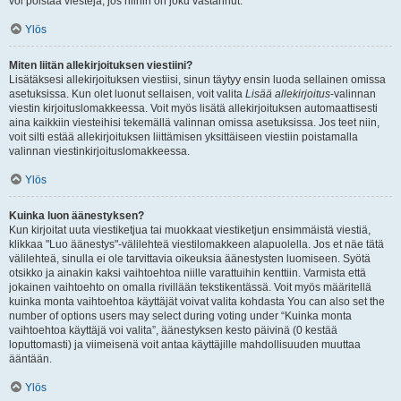
voi poistaa viestejä, jos niihin on joku vastannut.
Ylös
Miten liitän allekirjoituksen viestiini?
Lisätäksesi allekirjoituksen viestiisi, sinun täytyy ensin luoda sellainen omissa
asetuksissa. Kun olet luonut sellaisen, voit valita
Lisää allekirjoitus
-valinnan
viestin kirjoituslomakkeessa. Voit myös lisätä allekirjoituksen automaattisesti
aina kaikkiin viesteihisi tekemällä valinnan omissa asetuksissa. Jos teet niin,
voit silti estää allekirjoituksen liittämisen yksittäiseen viestiin poistamalla
valinnan viestinkirjoituslomakkeessa.
Ylös
Kuinka luon äänestyksen?
Kun kirjoitat uuta viestiketjua tai muokkaat viestiketjun ensimmäistä viestiä,
klikkaa "Luo äänestys"-välilehteä viestilomakkeen alapuolella. Jos et näe tätä
välilehteä, sinulla ei ole tarvittavia oikeuksia äänestysten luomiseen. Syötä
otsikko ja ainakin kaksi vaihtoehtoa niille varattuihin kenttiin. Varmista että
jokainen vaihtoehto on omalla rivillään tekstikentässä. Voit myös määritellä
kuinka monta vaihtoehtoa käyttäjät voivat valita kohdasta You can also set the
number of options users may select during voting under “Kuinka monta
vaihtoehtoa käyttäjä voi valita”, äänestyksen kesto päivinä (0 kestää
loputtomasti) ja viimeisenä voit antaa käyttäjille mahdollisuuden muuttaa
ääntään.
Ylös