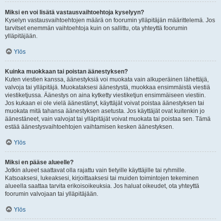
Miksi en voi lisätä vastausvaihtoehtoja kyselyyn?
Kyselyn vastausvaihtoehtojen määrä on foorumin ylläpitäjän määrittelemä. Jos
tarvitset enemmän vaihtoehtoja kuin on sallittu, ota yhteyttä foorumin
ylläpitäjään.
Ylös
Kuinka muokkaan tai poistan äänestyksen?
Kuten viestien kanssa, äänestyksiä voi muokata vain alkuperäinen lähettäjä,
valvoja tai ylläpitäjä. Muokataksesi äänestystä, muokkaa ensimmäistä viestiä
viestiketjussa. Äänestys on aina kytketty viestiketjun ensimmäiseen viestiin.
Jos kukaan ei ole vielä äänestänyt, käyttäjät voivat poistaa äänestyksen tai
muokata mitä tahansa äänestyksen asetusta. Jos käyttäjät ovat kuitenkin jo
äänestäneet, vain valvojat tai ylläpitäjät voivat muokata tai poistaa sen. Tämä
estää äänestysvaihtoehtojen vaihtamisen kesken äänestyksen.
Ylös
Miksi en pääse alueelle?
Jotkin alueet saattavat olla rajattu vain tietyille käyttäjille tai ryhmille.
Katsoaksesi, lukeaksesi, kirjoittaaksesi tai muiden toimintojen tekeminen
alueella saattaa tarvita erikoisoikeuksia. Jos haluat oikeudet, ota yhteyttä
foorumin valvojaan tai ylläpitäjään.
Ylös