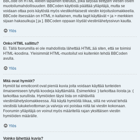
BBCode on HTML-kielen tapainen toteutus, joka tarjoaa tiettyjen viestin osien
muotoilumahdollisuuden. BBCoden käytöstä päättää ylläpitäjä, mutta se
voidaan ottaa pois käytöstä myös viestikohtaisesti viestin kirjoituslomakkeella.
BBCode itsessään on HTML:n kaltainen, mutta tagit käyttävät < ja > merkkien
sijaan hakasulkuja [ ja ]. BBCoden oppaan löydät viestinlähetyssivun kautta.
Ylös
Onko HTML sallittu?
Ei. Tällä foorumilla ei ole mahdollista lähettää HTML:ää siten, että se toimisi
HTML-koodina. Yleisimmät HTML-muotoilut voi kuitenkin tehdä BBCoden
avulla.
Ylös
Mitä ovat hymiöt?
Hymiöt tai emoticonit ovat pieniä kuvia joita voidaan käyttää tunteiden
ilmaisemiseen lyhyitä koodeja käyttämällä. Esimerkiksi :) tarkoittaa iloista ja :(
tarkoittaa surullista. Hymiöiden täysi lista on nähtävillä
viestinlähetyslomakkeessa. Älä käytä hymiöitä liikaa, sillä ne voivat tehdä
viestistä lukukelvottoman ja valvoja voi poistaa niitä tai viestin kokonaan.
Foorumin ylläpitäjä on voinut myös määritellä rajan yksittäisen viestin
hymiöiden määrälle.
Ylös
Voinko lähettää kuvia?