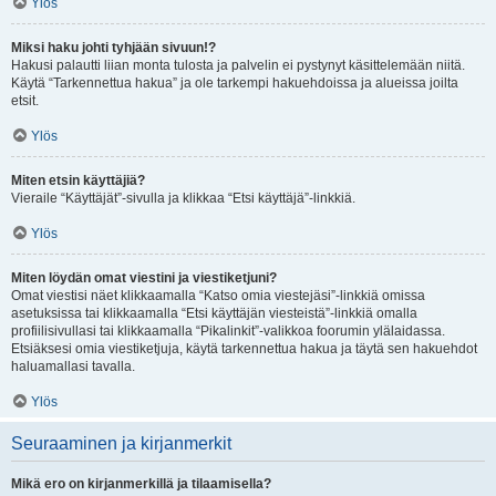
Ylös
Miksi haku johti tyhjään sivuun!?
Hakusi palautti liian monta tulosta ja palvelin ei pystynyt käsittelemään niitä.
Käytä “Tarkennettua hakua” ja ole tarkempi hakuehdoissa ja alueissa joilta
etsit.
Ylös
Miten etsin käyttäjiä?
Vieraile “Käyttäjät”-sivulla ja klikkaa “Etsi käyttäjä”-linkkiä.
Ylös
Miten löydän omat viestini ja viestiketjuni?
Omat viestisi näet klikkaamalla “Katso omia viestejäsi”-linkkiä omissa
asetuksissa tai klikkaamalla “Etsi käyttäjän viesteistä”-linkkiä omalla
profiilisivullasi tai klikkaamalla “Pikalinkit”-valikkoa foorumin ylälaidassa.
Etsiäksesi omia viestiketjuja, käytä tarkennettua hakua ja täytä sen hakuehdot
haluamallasi tavalla.
Ylös
Seuraaminen ja kirjanmerkit
Mikä ero on kirjanmerkillä ja tilaamisella?