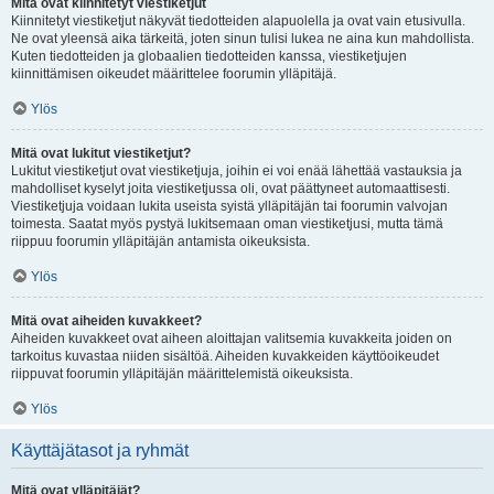
Mitä ovat kiinnitetyt viestiketjut
Kiinnitetyt viestiketjut näkyvät tiedotteiden alapuolella ja ovat vain etusivulla.
Ne ovat yleensä aika tärkeitä, joten sinun tulisi lukea ne aina kun mahdollista.
Kuten tiedotteiden ja globaalien tiedotteiden kanssa, viestiketjujen
kiinnittämisen oikeudet määrittelee foorumin ylläpitäjä.
Ylös
Mitä ovat lukitut viestiketjut?
Lukitut viestiketjut ovat viestiketjuja, joihin ei voi enää lähettää vastauksia ja
mahdolliset kyselyt joita viestiketjussa oli, ovat päättyneet automaattisesti.
Viestiketjuja voidaan lukita useista syistä ylläpitäjän tai foorumin valvojan
toimesta. Saatat myös pystyä lukitsemaan oman viestiketjusi, mutta tämä
riippuu foorumin ylläpitäjän antamista oikeuksista.
Ylös
Mitä ovat aiheiden kuvakkeet?
Aiheiden kuvakkeet ovat aiheen aloittajan valitsemia kuvakkeita joiden on
tarkoitus kuvastaa niiden sisältöä. Aiheiden kuvakkeiden käyttöoikeudet
riippuvat foorumin ylläpitäjän määrittelemistä oikeuksista.
Ylös
Käyttäjätasot ja ryhmät
Mitä ovat ylläpitäjät?