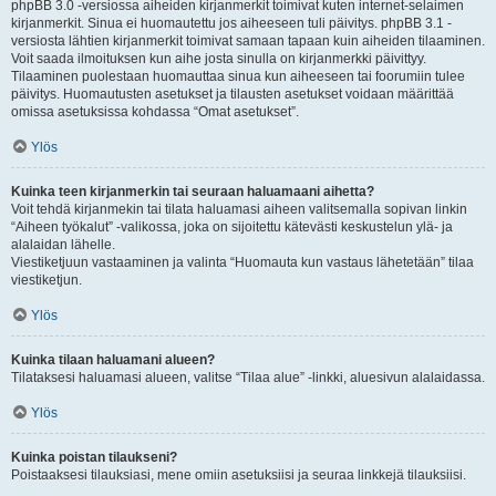
phpBB 3.0 -versiossa aiheiden kirjanmerkit toimivat kuten internet-selaimen
kirjanmerkit. Sinua ei huomautettu jos aiheeseen tuli päivitys. phpBB 3.1 -
versiosta lähtien kirjanmerkit toimivat samaan tapaan kuin aiheiden tilaaminen.
Voit saada ilmoituksen kun aihe josta sinulla on kirjanmerkki päivittyy.
Tilaaminen puolestaan huomauttaa sinua kun aiheeseen tai foorumiin tulee
päivitys. Huomautusten asetukset ja tilausten asetukset voidaan määrittää
omissa asetuksissa kohdassa “Omat asetukset”.
Ylös
Kuinka teen kirjanmerkin tai seuraan haluamaani aihetta?
Voit tehdä kirjanmekin tai tilata haluamasi aiheen valitsemalla sopivan linkin
“Aiheen työkalut” -valikossa, joka on sijoitettu kätevästi keskustelun ylä- ja
alalaidan lähelle.
Viestiketjuun vastaaminen ja valinta “Huomauta kun vastaus lähetetään” tilaa
viestiketjun.
Ylös
Kuinka tilaan haluamani alueen?
Tilataksesi haluamasi alueen, valitse “Tilaa alue” -linkki, aluesivun alalaidassa.
Ylös
Kuinka poistan tilaukseni?
Poistaaksesi tilauksiasi, mene omiin asetuksiisi ja seuraa linkkejä tilauksiisi.