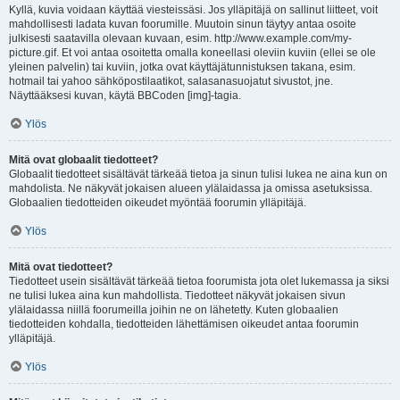
Kyllä, kuvia voidaan käyttää viesteissäsi. Jos ylläpitäjä on sallinut liitteet, voit
mahdollisesti ladata kuvan foorumille. Muutoin sinun täytyy antaa osoite
julkisesti saatavilla olevaan kuvaan, esim. http://www.example.com/my-
picture.gif. Et voi antaa osoitetta omalla koneellasi oleviin kuviin (ellei se ole
yleinen palvelin) tai kuviin, jotka ovat käyttäjätunnistuksen takana, esim.
hotmail tai yahoo sähköpostilaatikot, salasanasuojatut sivustot, jne.
Näyttääksesi kuvan, käytä BBCoden [img]-tagia.
Ylös
Mitä ovat globaalit tiedotteet?
Globaalit tiedotteet sisältävät tärkeää tietoa ja sinun tulisi lukea ne aina kun on
mahdolista. Ne näkyvät jokaisen alueen ylälaidassa ja omissa asetuksissa.
Globaalien tiedotteiden oikeudet myöntää foorumin ylläpitäjä.
Ylös
Mitä ovat tiedotteet?
Tiedotteet usein sisältävät tärkeää tietoa foorumista jota olet lukemassa ja siksi
ne tulisi lukea aina kun mahdollista. Tiedotteet näkyvät jokaisen sivun
ylälaidassa niillä foorumeilla joihin ne on lähetetty. Kuten globaalien
tiedotteiden kohdalla, tiedotteiden lähettämisen oikeudet antaa foorumin
ylläpitäjä.
Ylös