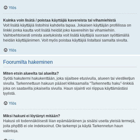
Ylös
Kuinka voin lisätä / poistaa käyttäjiä kavereista tai vihamiehistä
Voit lisätä käyttäjiä listoihisi kahdella tapaa. Jokaisen käyttäjän profiilissa on
linkki jonka kautta voit lisätä heidät joko kavereihin tai vihamiehiin.
Vaihtoehtoisesti omista asetuksista voit lisätä käyttäjiä suoraan syöttämällä
heidän käyttäjänimen. Voit myös poistaa käyttäjiä listaltasi samalta sivulta.
Ylös
Foorumilta hakeminen
Miten etsin alueelta tai alueilta?
Syötä hakutermi hakukenttään, joka sijaitsee etusivulla, alueen tai viestiketjun
sivulla. Tarkennettuun hakuun pääset klikkaamalla “Tarkennettu haku”-linkkiä
joka on saatavilla jokaisella sivulla. Haun sijainti voi riippua käyttämästäsi
tyylistä.
Ylös
Miksi hakuni ei löytänyt mitään?
Hakusi oli todennäköisesti liian epämääräinen ja sisälsi useita yleisiä termejä,
joita phpBB ei ole indeksoinut. Ole tarkempi ja käytä Tarkennetun haun
valintoja.