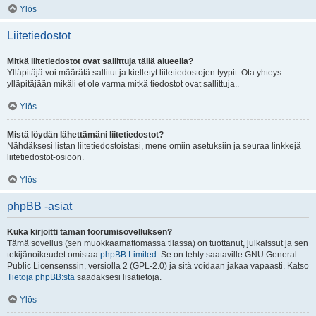
Ylös
Liitetiedostot
Mitkä liitetiedostot ovat sallittuja tällä alueella?
Ylläpitäjä voi määrätä sallitut ja kielletyt liitetiedostojen tyypit. Ota yhteys
ylläpitäjään mikäli et ole varma mitkä tiedostot ovat sallittuja..
Ylös
Mistä löydän lähettämäni liitetiedostot?
Nähdäksesi listan liitetiedostoistasi, mene omiin asetuksiin ja seuraa linkkejä
liitetiedostot-osioon.
Ylös
phpBB -asiat
Kuka kirjoitti tämän foorumisovelluksen?
Tämä sovellus (sen muokkaamattomassa tilassa) on tuottanut, julkaissut ja sen
tekijänoikeudet omistaa
phpBB Limited
. Se on tehty saataville GNU General
Public Licensenssin, versiolla 2 (GPL-2.0) ja sitä voidaan jakaa vapaasti. Katso
Tietoja phpBB:stä
saadaksesi lisätietoja.
Ylös