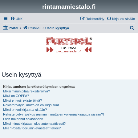
rintamamiestalo.fi
UKK
Rekisteröidy
Kirjaudu sisään
E
Portal
Etusivu
Usein kysyttyä
t
s
i
Usein kysyttyä
Kirjautumisen ja rekisteröitymisen ongelmat
Miksi minun pitää rekisteröityä?
Mikä on COPPA?
Miksi en voi rekisteröityä?
Rekisteröidyin, mutta en voi kirjautua!
Miksi en voi kirjautua sisään?
Rekisteröidyin joskus aiemmin, mutta en voi enää kirjautua sisään?!
Olen hukannut salasanani!
Miksi minut kirjataan ulos automaattisesti?
Mitä “Poista foorumin evästeet” tekee?