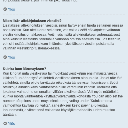
voi poistaa viestejä, jos niihin on joku vastannut.
Ylös
Miten liitän allekirjoituksen viestiini?
Lisätäksesi allekirjoituksen viestiisi, sinun täytyy ensin luoda sellainen omissa
asetuksissa. Kun olet luonut sellaisen, voit valita
Lisää allekirjoitus
-valinnan
viestin kirjoituslomakkeessa. Voit myös lisätä allekirjoituksen automaattisesti
aina kaikkiin viesteihisi tekemällä valinnan omissa asetuksissa. Jos teet niin,
voit silti estää allekirjoituksen liittämisen yksittäiseen viestiin poistamalla
valinnan viestinkirjoituslomakkeessa.
Ylös
Kuinka luon äänestyksen?
Kun kirjoitat uuta viestiketjua tai muokkaat viestiketjun ensimmäistä viestiä,
klikkaa "Luo äänestys"-välilehteä viestilomakkeen alapuolella. Jos et näe tätä
välilehteä, sinulla ei ole tarvittavia oikeuksia äänestysten luomiseen. Syötä
otsikko ja ainakin kaksi vaihtoehtoa niille varattuihin kenttiin. Varmista että
jokainen vaihtoehto on omalla rivillään tekstikentässä. Voit myös määritellä
kuinka monta vaihtoehtoa käyttäjät voivat valita kohdasta You can also set the
number of options users may select during voting under “Kuinka monta
vaihtoehtoa käyttäjä voi valita”, äänestyksen kesto päivinä (0 kestää
loputtomasti) ja viimeisenä voit antaa käyttäjille mahdollisuuden muuttaa
ääntään.
Ylös