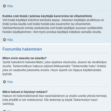
Ylös
Kuinka voin lisätä / poistaa käyttäjiä kavereista tai vihamiehistä
Voit lisätä käyttäjiä listoihisi kahdella tapaa. Jokaisen käyttäjän profiilissa on
linkki jonka kautta voit lisätä heidät joko kavereihin tai vihamiehiin.
Vaihtoehtoisesti omista asetuksista voit lisätä käyttäjiä suoraan syöttämällä
heidän käyttäjänimen. Voit myös poistaa käyttäjiä listaltasi samalta sivulta.
Ylös
Foorumilta hakeminen
Miten etsin alueelta tai alueilta?
Syötä hakutermi hakukenttään, joka sijaitsee etusivulla, alueen tai viestiketjun
sivulla. Tarkennettuun hakuun pääset klikkaamalla “Tarkennettu haku”-linkkiä
joka on saatavilla jokaisella sivulla. Haun sijainti voi riippua käyttämästäsi
tyylistä.
Ylös
Miksi hakuni ei löytänyt mitään?
Hakusi oli todennäköisesti liian epämääräinen ja sisälsi useita yleisiä termejä,
joita phpBB ei ole indeksoinut. Ole tarkempi ja käytä Tarkennetun haun
valintoja.