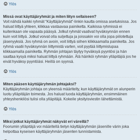
Ylös
Missä ovat käyttäjäryhmät ja miten liityn sellaiseen?
Voit nähdä kaikki ryhmät “Käyttäjäryhmät”-linkin kautta omissa asetuksissa. Jos
haluat liittyä yhteen, klikkaa vastaavaa painiketta. Kaikissa ryhmissä ei
kuitenkaan ole vapaata pääsyä. Jotkut ryhmät vaativat hyväksynnän ennen
kuin voit liittyä. Jotkut voivat olla suljettuja ja joissakin voi olla jopa piilotettuja
jäsenyyksiä. Jos ryhmä on avoin, voit liittyä siihen klikkaamalla painiketta. Jos
ryhmä vaatii hyväksynnän liittymistä varten, voit pyytää liittymislupaa
klikkaamalla painiketta. Ryhmän johtajan täytyy hyväksyä pyyntösi ja hän
saattaa kysyä miksi haluat liittyä ryhmään. Älä häiriköi ryhmän ylläpitäjiä jos he
eivät hyväksy pyyntöäsi. Heillä on syynsä.
Ylös
Miten pääsen käyttäjäryhmän johtajaksi?
Käyttäjäryhmän johtaja on yleensä määritelty, kun käyttäjäryhmät on alunperin
luotu ylläpitäjän toimesta. Jos haluat luoda käyttäjäryhmän, ensimmäinen
yhteyshenkilösi tulisi olla ylläpitäjä. Kokeile yksityisviestin lähettämistä.
Ylös
Miksi jotkut käyttäjäryhmät näkyvät eri väreillä?
Foorumin ylläpitäjä voi määritellä tietyn käyttäjäryhmän jäsenille värin joka
helpottaa kyseisen käyttäjäryhmän jäsenten tunnistamista.