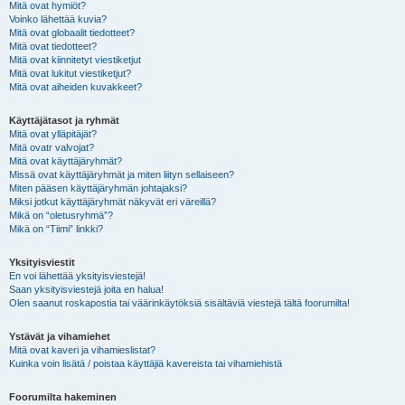
Mitä ovat hymiöt?
Voinko lähettää kuvia?
Mitä ovat globaalit tiedotteet?
Mitä ovat tiedotteet?
Mitä ovat kiinnitetyt viestiketjut
Mitä ovat lukitut viestiketjut?
Mitä ovat aiheiden kuvakkeet?
Käyttäjätasot ja ryhmät
Mitä ovat ylläpitäjät?
Mitä ovatr valvojat?
Mitä ovat käyttäjäryhmät?
Missä ovat käyttäjäryhmät ja miten liityn sellaiseen?
Miten pääsen käyttäjäryhmän johtajaksi?
Miksi jotkut käyttäjäryhmät näkyvät eri väreillä?
Mikä on “oletusryhmä”?
Mikä on “Tiimi” linkki?
Yksityisviestit
En voi lähettää yksityisviestejä!
Saan yksityisviestejä joita en halua!
Olen saanut roskapostia tai väärinkäytöksiä sisältäviä viestejä tältä foorumilta!
Ystävät ja vihamiehet
Mitä ovat kaveri ja vihamieslistat?
Kuinka voin lisätä / poistaa käyttäjiä kavereista tai vihamiehistä
Foorumilta hakeminen