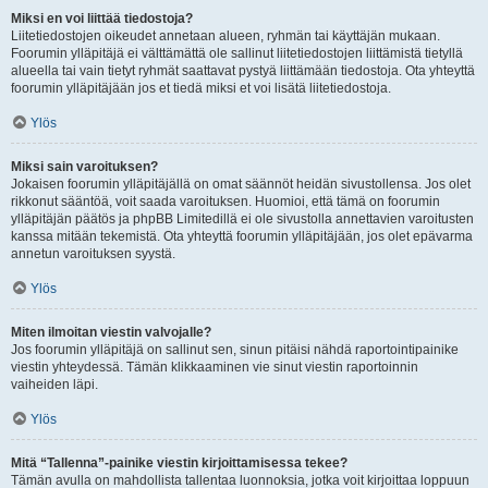
Miksi en voi liittää tiedostoja?
Liitetiedostojen oikeudet annetaan alueen, ryhmän tai käyttäjän mukaan.
Foorumin ylläpitäjä ei välttämättä ole sallinut liitetiedostojen liittämistä tietyllä
alueella tai vain tietyt ryhmät saattavat pystyä liittämään tiedostoja. Ota yhteyttä
foorumin ylläpitäjään jos et tiedä miksi et voi lisätä liitetiedostoja.
Ylös
Miksi sain varoituksen?
Jokaisen foorumin ylläpitäjällä on omat säännöt heidän sivustollensa. Jos olet
rikkonut sääntöä, voit saada varoituksen. Huomioi, että tämä on foorumin
ylläpitäjän päätös ja phpBB Limitedillä ei ole sivustolla annettavien varoitusten
kanssa mitään tekemistä. Ota yhteyttä foorumin ylläpitäjään, jos olet epävarma
annetun varoituksen syystä.
Ylös
Miten ilmoitan viestin valvojalle?
Jos foorumin ylläpitäjä on sallinut sen, sinun pitäisi nähdä raportointipainike
viestin yhteydessä. Tämän klikkaaminen vie sinut viestin raportoinnin
vaiheiden läpi.
Ylös
Mitä “Tallenna”-painike viestin kirjoittamisessa tekee?
Tämän avulla on mahdollista tallentaa luonnoksia, jotka voit kirjoittaa loppuun