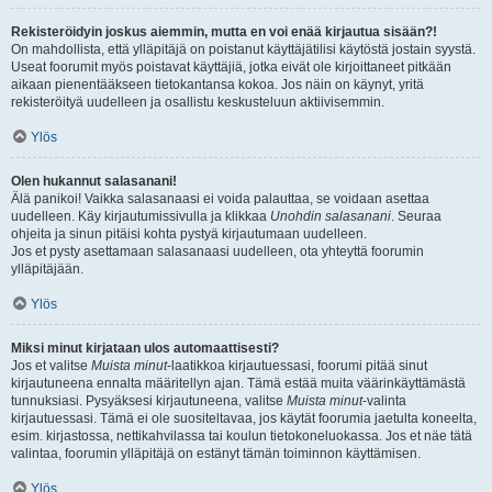
Rekisteröidyin joskus aiemmin, mutta en voi enää kirjautua sisään?!
On mahdollista, että ylläpitäjä on poistanut käyttäjätilisi käytöstä jostain syystä.
Useat foorumit myös poistavat käyttäjiä, jotka eivät ole kirjoittaneet pitkään
aikaan pienentääkseen tietokantansa kokoa. Jos näin on käynyt, yritä
rekisteröityä uudelleen ja osallistu keskusteluun aktiivisemmin.
Ylös
Olen hukannut salasanani!
Älä panikoi! Vaikka salasanaasi ei voida palauttaa, se voidaan asettaa
uudelleen. Käy kirjautumissivulla ja klikkaa
Unohdin salasanani
. Seuraa
ohjeita ja sinun pitäisi kohta pystyä kirjautumaan uudelleen.
Jos et pysty asettamaan salasanaasi uudelleen, ota yhteyttä foorumin
ylläpitäjään.
Ylös
Miksi minut kirjataan ulos automaattisesti?
Jos et valitse
Muista minut
-laatikkoa kirjautuessasi, foorumi pitää sinut
kirjautuneena ennalta määritellyn ajan. Tämä estää muita väärinkäyttämästä
tunnuksiasi. Pysyäksesi kirjautuneena, valitse
Muista minut
-valinta
kirjautuessasi. Tämä ei ole suositeltavaa, jos käytät foorumia jaetulta koneelta,
esim. kirjastossa, nettikahvilassa tai koulun tietokoneluokassa. Jos et näe tätä
valintaa, foorumin ylläpitäjä on estänyt tämän toiminnon käyttämisen.
Ylös