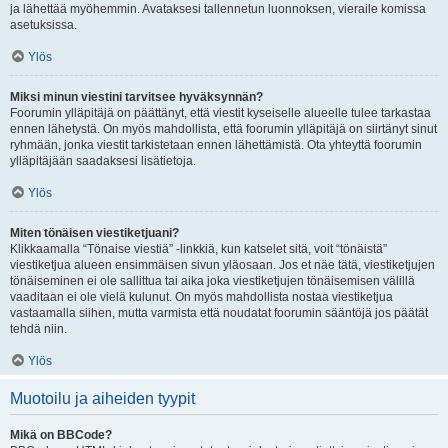
ja lähettää myöhemmin. Avataksesi tallennetun luonnoksen, vieraile komissa
asetuksissa.
Ylös
Miksi minun viestini tarvitsee hyväksynnän?
Foorumin ylläpitäjä on päättänyt, että viestit kyseiselle alueelle tulee tarkastaa
ennen lähetystä. On myös mahdollista, että foorumin ylläpitäjä on siirtänyt sinut
ryhmään, jonka viestit tarkistetaan ennen lähettämistä. Ota yhteyttä foorumin
ylläpitäjään saadaksesi lisätietoja.
Ylös
Miten tönäisen viestiketjuani?
Klikkaamalla “Tönaise viestiä” -linkkiä, kun katselet sitä, voit “tönäistä”
viestiketjua alueen ensimmäisen sivun yläosaan. Jos et näe tätä, viestiketjujen
tönäiseminen ei ole sallittua tai aika joka viestiketjujen tönäisemisen välillä
vaaditaan ei ole vielä kulunut. On myös mahdollista nostaa viestiketjua
vastaamalla siihen, mutta varmista että noudatat foorumin sääntöjä jos päätät
tehdä niin.
Ylös
Muotoilu ja aiheiden tyypit
Mikä on BBCode?