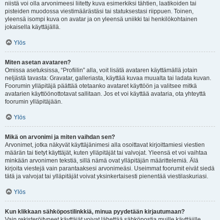
niistä voi olla arvonimeesi liitetty kuva esimerkiksi tähtien, laatikoiden tai
pisteiden muodossa viestimäärästäsi tai statuksestasi riippuen. Toinen,
yleensä isompi kuva on avatar ja on yleensä uniikki tai henkilökohtainen
jokaisella käyttäjällä.
Ylös
Miten asetan avataren?
Omissa asetuksissa, “Profiilin” alla, voit lisätä avataren käyttämällä jotain
neljästä tavasta: Gravatar, galleriasta, käyttää kuvaa muualta tai ladata kuvan.
Foorumin ylläpitäjä päättää otetaanko avataret käyttöön ja valitsee mitkä
avatarien käyttöönottotavat sallitaan. Jos et voi käyttää avataria, ota yhteyttä
foorumin ylläpitäjään.
Ylös
Mikä on arvonimi ja miten vaihdan sen?
Arvonimet, jotka näkyvät käyttäjänimesi alla osoittavat kirjoittamiesi viestien
määrän tai tietyt käyttäjät, kuten ylläpitäjät tai valvojat. Yleensä et voi vaihtaa
minkään arvonimen tekstiä, sillä nämä ovat ylläpitäjän määrittelemiä. Älä
kirjoita viestejä vain parantaaksesi arvonimeäsi. Useimmat foorumit eivät siedä
tätä ja valvojat tai ylläpitäjät voivat yksinkertaisesti pienentää viestilaskuriasi.
Ylös
Kun klikkaan sähköpostilinkkiä, minua pyydetään kirjautumaan?
Vain rekisteröityneet käyttäjät voivat lähettää sähköpostia muille käyttäjille