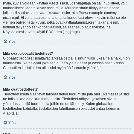
Kyllä, kuvia voidaan käyttää viesteissäsi. Jos ylläpitäjä on sallinut liitteet, voit
mahdollisesti ladata kuvan foorumille. Muutoin sinun täytyy antaa osoite
julkisesti saatavilla olevaan kuvaan, esim. http://www.example.com/my-
picture.gif. Et voi antaa osoitetta omalla koneellasi oleviin kuviin (ellei se ole
yleinen palvelin) tai kuviin, jotka ovat käyttäjätunnistuksen takana, esim.
hotmail tai yahoo sähköpostilaatikot, salasanasuojatut sivustot, jne.
Näyttääksesi kuvan, käytä BBCoden [img]-tagia.
Ylös
Mitä ovat globaalit tiedotteet?
Globaalit tiedotteet sisältävät tärkeää tietoa ja sinun tulisi lukea ne aina kun on
mahdolista. Ne näkyvät jokaisen alueen ylälaidassa ja omissa asetuksissa.
Globaalien tiedotteiden oikeudet myöntää foorumin ylläpitäjä.
Ylös
Mitä ovat tiedotteet?
Tiedotteet usein sisältävät tärkeää tietoa foorumista jota olet lukemassa ja siksi
ne tulisi lukea aina kun mahdollista. Tiedotteet näkyvät jokaisen sivun
ylälaidassa niillä foorumeilla joihin ne on lähetetty. Kuten globaalien
tiedotteiden kohdalla, tiedotteiden lähettämisen oikeudet antaa foorumin
ylläpitäjä.
Ylös