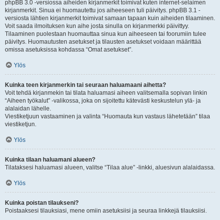
phpBB 3.0 -versiossa aiheiden kirjanmerkit toimivat kuten internet-selaimen
kirjanmerkit. Sinua ei huomautettu jos aiheeseen tuli päivitys. phpBB 3.1 -
versiosta lähtien kirjanmerkit toimivat samaan tapaan kuin aiheiden tilaaminen.
Voit saada ilmoituksen kun aihe josta sinulla on kirjanmerkki päivittyy.
Tilaaminen puolestaan huomauttaa sinua kun aiheeseen tai foorumiin tulee
päivitys. Huomautusten asetukset ja tilausten asetukset voidaan määrittää
omissa asetuksissa kohdassa “Omat asetukset”.
Ylös
Kuinka teen kirjanmerkin tai seuraan haluamaani aihetta?
Voit tehdä kirjanmekin tai tilata haluamasi aiheen valitsemalla sopivan linkin
“Aiheen työkalut” -valikossa, joka on sijoitettu kätevästi keskustelun ylä- ja
alalaidan lähelle.
Viestiketjuun vastaaminen ja valinta “Huomauta kun vastaus lähetetään” tilaa
viestiketjun.
Ylös
Kuinka tilaan haluamani alueen?
Tilataksesi haluamasi alueen, valitse “Tilaa alue” -linkki, aluesivun alalaidassa.
Ylös
Kuinka poistan tilaukseni?
Poistaaksesi tilauksiasi, mene omiin asetuksiisi ja seuraa linkkejä tilauksiisi.