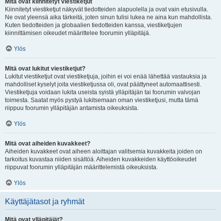
Mitä ovat kiinnitetyt viestiketjut
Kiinnitetyt viestiketjut näkyvät tiedotteiden alapuolella ja ovat vain etusivulla.
Ne ovat yleensä aika tärkeitä, joten sinun tulisi lukea ne aina kun mahdollista.
Kuten tiedotteiden ja globaalien tiedotteiden kanssa, viestiketjujen
kiinnittämisen oikeudet määrittelee foorumin ylläpitäjä.
Ylös
Mitä ovat lukitut viestiketjut?
Lukitut viestiketjut ovat viestiketjuja, joihin ei voi enää lähettää vastauksia ja
mahdolliset kyselyt joita viestiketjussa oli, ovat päättyneet automaattisesti.
Viestiketjuja voidaan lukita useista syistä ylläpitäjän tai foorumin valvojan
toimesta. Saatat myös pystyä lukitsemaan oman viestiketjusi, mutta tämä
riippuu foorumin ylläpitäjän antamista oikeuksista.
Ylös
Mitä ovat aiheiden kuvakkeet?
Aiheiden kuvakkeet ovat aiheen aloittajan valitsemia kuvakkeita joiden on
tarkoitus kuvastaa niiden sisältöä. Aiheiden kuvakkeiden käyttöoikeudet
riippuvat foorumin ylläpitäjän määrittelemistä oikeuksista.
Ylös
Käyttäjätasot ja ryhmät
Mitä ovat ylläpitäjät?