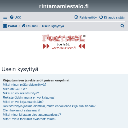
rintamamiestalo.fi
UKK
Rekisteröidy
Kirjaudu sisään
E
Portal
Etusivu
Usein kysyttyä
t
s
i
Usein kysyttyä
Kirjautumisen ja rekisteröitymisen ongelmat
Miksi minun pitää rekisteröityä?
Mikä on COPPA?
Miksi en voi rekisteröityä?
Rekisteröidyin, mutta en voi kirjautua!
Miksi en voi kirjautua sisään?
Rekisteröidyin joskus aiemmin, mutta en voi enää kirjautua sisään?!
Olen hukannut salasanani!
Miksi minut kirjataan ulos automaattisesti?
Mitä “Poista foorumin evästeet” tekee?