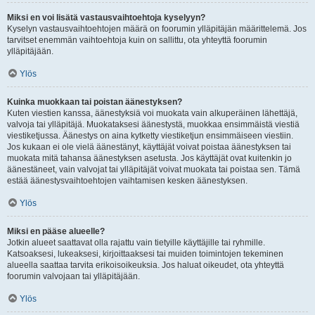
Miksi en voi lisätä vastausvaihtoehtoja kyselyyn?
Kyselyn vastausvaihtoehtojen määrä on foorumin ylläpitäjän määrittelemä. Jos
tarvitset enemmän vaihtoehtoja kuin on sallittu, ota yhteyttä foorumin
ylläpitäjään.
Ylös
Kuinka muokkaan tai poistan äänestyksen?
Kuten viestien kanssa, äänestyksiä voi muokata vain alkuperäinen lähettäjä,
valvoja tai ylläpitäjä. Muokataksesi äänestystä, muokkaa ensimmäistä viestiä
viestiketjussa. Äänestys on aina kytketty viestiketjun ensimmäiseen viestiin.
Jos kukaan ei ole vielä äänestänyt, käyttäjät voivat poistaa äänestyksen tai
muokata mitä tahansa äänestyksen asetusta. Jos käyttäjät ovat kuitenkin jo
äänestäneet, vain valvojat tai ylläpitäjät voivat muokata tai poistaa sen. Tämä
estää äänestysvaihtoehtojen vaihtamisen kesken äänestyksen.
Ylös
Miksi en pääse alueelle?
Jotkin alueet saattavat olla rajattu vain tietyille käyttäjille tai ryhmille.
Katsoaksesi, lukeaksesi, kirjoittaaksesi tai muiden toimintojen tekeminen
alueella saattaa tarvita erikoisoikeuksia. Jos haluat oikeudet, ota yhteyttä
foorumin valvojaan tai ylläpitäjään.
Ylös