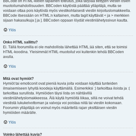
BBCode on HTML-kielen tapainen toteutus, joka tarjoaa tiettyjen viestin osien
muotoilumahdollisuuden. BBCoden käytöstä päättää ylläpitäjä, mutta se
voidaan ottaa pois käytöstä myös viestikohtaisesti viestin kirjoituslomakkeella.
BBCode itsessään on HTML:n kaltainen, mutta tagit käyttävät < ja > merkkien
sijaan hakasulkuja [ ja ]. BBCoden oppaan löydät viestinlähetyssivun kautta.
Ylös
Onko HTML sallittu?
Ei. Tällä foorumilla ei ole mahdollista lähettää HTML:ää siten, että se toimisi
HTML-koodina. Yleisimmät HTML-muotoilut voi kuitenkin tehdä BBCoden
avulla.
Ylös
Mitä ovat hymiöt?
Hymiöt tai emoticonit ovat pieniä kuvia joita voidaan käyttää tunteiden
ilmaisemiseen lyhyitä koodeja käyttämällä. Esimerkiksi :) tarkoittaa iloista ja :(
tarkoittaa surullista. Hymiöiden täysi lista on nähtävillä
viestinlähetyslomakkeessa. Älä käytä hymiöitä liikaa, sillä ne voivat tehdä
viestistä lukukelvottoman ja valvoja voi poistaa niitä tai viestin kokonaan.
Foorumin ylläpitäjä on voinut myös määritellä rajan yksittäisen viestin
hymiöiden määrälle.
Ylös
Voinko lähettää kuvia?