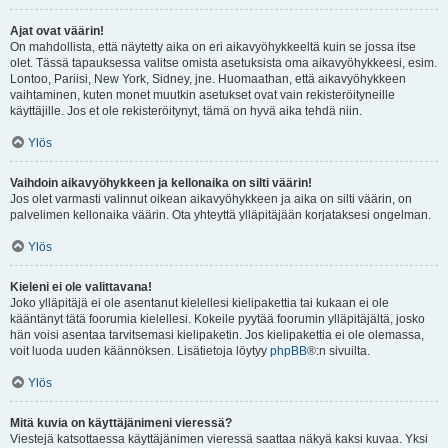
Ajat ovat väärin!
On mahdollista, että näytetty aika on eri aikavyöhykkeeltä kuin se jossa itse
olet. Tässä tapauksessa valitse omista asetuksista oma aikavyöhykkeesi, esim.
Lontoo, Pariisi, New York, Sidney, jne. Huomaathan, että aikavyöhykkeen
vaihtaminen, kuten monet muutkin asetukset ovat vain rekisteröityneille
käyttäjille. Jos et ole rekisteröitynyt, tämä on hyvä aika tehdä niin.
Ylös
Vaihdoin aikavyöhykkeen ja kellonaika on silti väärin!
Jos olet varmasti valinnut oikean aikavyöhykkeen ja aika on silti väärin, on
palvelimen kellonaika väärin. Ota yhteyttä ylläpitäjään korjataksesi ongelman.
Ylös
Kieleni ei ole valittavana!
Joko ylläpitäjä ei ole asentanut kielellesi kielipakettia tai kukaan ei ole
kääntänyt tätä foorumia kielellesi. Kokeile pyytää foorumin ylläpitäjältä, josko
hän voisi asentaa tarvitsemasi kielipaketin. Jos kielipakettia ei ole olemassa,
voit luoda uuden käännöksen. Lisätietoja löytyy
phpBB
®:n sivuilta.
Ylös
Mitä kuvia on käyttäjänimeni vieressä?
Viestejä katsottaessa käyttäjänimen vieressä saattaa näkyä kaksi kuvaa. Yksi