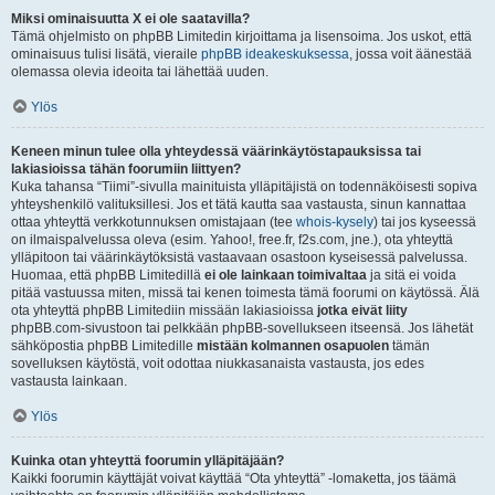
Miksi ominaisuutta X ei ole saatavilla?
Tämä ohjelmisto on phpBB Limitedin kirjoittama ja lisensoima. Jos uskot, että
ominaisuus tulisi lisätä, vieraile
phpBB ideakeskuksessa
, jossa voit äänestää
olemassa olevia ideoita tai lähettää uuden.
Ylös
Keneen minun tulee olla yhteydessä väärinkäytöstapauksissa tai
lakiasioissa tähän foorumiin liittyen?
Kuka tahansa “Tiimi”-sivulla mainituista ylläpitäjistä on todennäköisesti sopiva
yhteyshenkilö valituksillesi. Jos et tätä kautta saa vastausta, sinun kannattaa
ottaa yhteyttä verkkotunnuksen omistajaan (tee
whois-kysely
) tai jos kyseessä
on ilmaispalvelussa oleva (esim. Yahoo!, free.fr, f2s.com, jne.), ota yhteyttä
ylläpitoon tai väärinkäytöksistä vastaavaan osastoon kyseisessä palvelussa.
Huomaa, että phpBB Limitedillä
ei ole lainkaan toimivaltaa
ja sitä ei voida
pitää vastuussa miten, missä tai kenen toimesta tämä foorumi on käytössä. Älä
ota yhteyttä phpBB Limitediin missään lakiasioissa
jotka eivät liity
phpBB.com-sivustoon tai pelkkään phpBB-sovellukseen itseensä. Jos lähetät
sähköpostia phpBB Limitedille
mistään kolmannen osapuolen
tämän
sovelluksen käytöstä, voit odottaa niukkasanaista vastausta, jos edes
vastausta lainkaan.
Ylös
Kuinka otan yhteyttä foorumin ylläpitäjään?
Kaikki foorumin käyttäjät voivat käyttää “Ota yhteyttä” -lomaketta, jos täämä