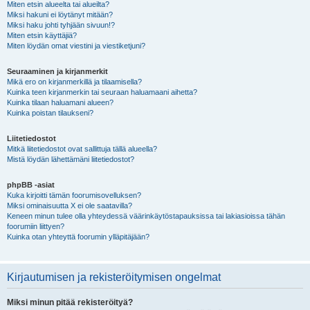
Miten etsin alueelta tai alueilta?
Miksi hakuni ei löytänyt mitään?
Miksi haku johti tyhjään sivuun!?
Miten etsin käyttäjiä?
Miten löydän omat viestini ja viestiketjuni?
Seuraaminen ja kirjanmerkit
Mikä ero on kirjanmerkillä ja tilaamisella?
Kuinka teen kirjanmerkin tai seuraan haluamaani aihetta?
Kuinka tilaan haluamani alueen?
Kuinka poistan tilaukseni?
Liitetiedostot
Mitkä liitetiedostot ovat sallittuja tällä alueella?
Mistä löydän lähettämäni liitetiedostot?
phpBB -asiat
Kuka kirjoitti tämän foorumisovelluksen?
Miksi ominaisuutta X ei ole saatavilla?
Keneen minun tulee olla yhteydessä väärinkäytöstapauksissa tai lakiasioissa tähän
foorumiin liittyen?
Kuinka otan yhteyttä foorumin ylläpitäjään?
Kirjautumisen ja rekisteröitymisen ongelmat
Miksi minun pitää rekisteröityä?