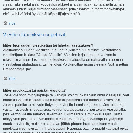
sisäänrakennetulla sähköpostilomakkeella ja vain jos ylläpitäjä sallii tämän
ominaisuuden. Kirjautuminen vaaditaan, jotta tunnistautumattomat käyttäjät
eivät voisi väärinkäyttää sähköpostijärjestelmää.
Ylös
Viestien lähetyksen ongelmat
Miten luon uuden viestiketjun tai lähetän vastauksen?
Aloittaaksesi uuden viestiketjun alueella, klikkaa "Uusi Aihe". Vastataksesi
viestiketjuun klikkaa "Vastaa Viestiin". Viestien kirjoittaminen voi vaatia
rekisteröitymisen. Lista sinun oikeuksistasi alueella on nähtävillä alueen ja
viestiketjun alalaidassa. Esimerkiksi: Voit kirjoittaa uusia viestejä, Voit lähettää
liitetiedostoja, jne.
Ylös
Miten muokkaan tai poistan viestejä?
Jos et ole foorumin ylläpitäjä tai valvoja, voit muokata vain omia viestejäsi. Voit
muokata viestiä klikkaamalla muokkaa-painiketta haluamassasi viestissä.
Joskus painike toimii vain tietyn ajan viestin luomisen jälkeen. Jos joku on jo
vastannut viestiin, löydät viestiketjuun palatessasi pienen tekstin viestisi alla,
joka kertoo viestin muokkauskertojen lukumäärän ja muokkausajan. Tämä
näkyy vain jos joku on vastannut viestiin. Se ei näy, jos valvoja tai ylläpitäjä
muokkaa viestiä, mutta he saattavat jättää pienen huomautuksen viestin
muokkaamisen syistä niin halutessaan. Huomaa, että normaalit käyttäjät eivät