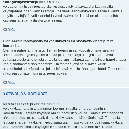
Saan yksityisviestejä joita en halua!
Voit automaattisesti poistaa yksityisviestit tietyltä käyttäjältä käyttämällä
käyttäjänhallinnan viestisääntöjä. Jos saat väärinkäytöksiä sisältäviä viestejä
tietyltä käyttäjältä, voit raportoida viestit valvojille. Heillä on oikeudet estää
käyttäjiä lähettämästä yksityisviestejä.
Ylös
Olen saanut roskapostia tai väärinkäytöksiä sisältäviä viestejä tältä
foorumilta!
Olemme pahoillamme siitä. Tämän foorumin sähköpostilomake sisältää
ominaisuuksia, jotka yrittävät estää ja seurata käyttäjiä, jotka lähettävät
sellaisia viestejä, joten ota yhteyttä foorumin ylläpitäjään ja lähetä hänelle täysi
kopio saamastasi sähköpostista. On tärkeää, että se sisältää kaikki
otsaketiedot sähköpostista, jotka sisältävät viestin lähettäjän tiedot. Foorumin
ylläpitäjä voi sitten toimia tarpeen mukaan.
Ylös
Ystävät ja vihamiehet
Mitä ovat kaveri ja vihamieslistat?
Voit käyttää näitä listoja muiden foorumin käyttäjien organisointiin.
Kaverilistalle lisätään käyttäjiä omien asetusten kautta. Tämä auttaa nopeasti
näkemään jos he ovat paikalla ja yksityisviestien lähettämisessä. Teemasta
riippuen näiden käyttäjien viestit saatetaan myös korostaa. Jos lisäät käyttäjän
vihamieheksi, kaikki käyttäjän kirjoittamat viestit piilotetaan oletuksena.