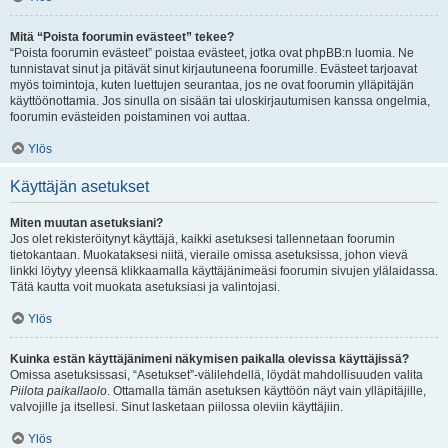
Mitä “Poista foorumin evästeet” tekee?
“Poista foorumin evästeet” poistaa evästeet, jotka ovat phpBB:n luomia. Ne
tunnistavat sinut ja pitävät sinut kirjautuneena foorumille. Evästeet tarjoavat
myös toimintoja, kuten luettujen seurantaa, jos ne ovat foorumin ylläpitäjän
käyttöönottamia. Jos sinulla on sisään tai uloskirjautumisen kanssa ongelmia,
foorumin evästeiden poistaminen voi auttaa.
Ylös
Käyttäjän asetukset
Miten muutan asetuksiani?
Jos olet rekisteröitynyt käyttäjä, kaikki asetuksesi tallennetaan foorumin
tietokantaan. Muokataksesi niitä, vieraile omissa asetuksissa, johon vievä
linkki löytyy yleensä klikkaamalla käyttäjänimeäsi foorumin sivujen ylälaidassa.
Tätä kautta voit muokata asetuksiasi ja valintojasi.
Ylös
Kuinka estän käyttäjänimeni näkymisen paikalla olevissa käyttäjissä?
Omissa asetuksissasi, “Asetukset”-välilehdellä, löydät mahdollisuuden valita
Piilota paikallaolo
. Ottamalla tämän asetuksen käyttöön näyt vain ylläpitäjille,
valvojille ja itsellesi. Sinut lasketaan piilossa oleviin käyttäjiin.
Ylös