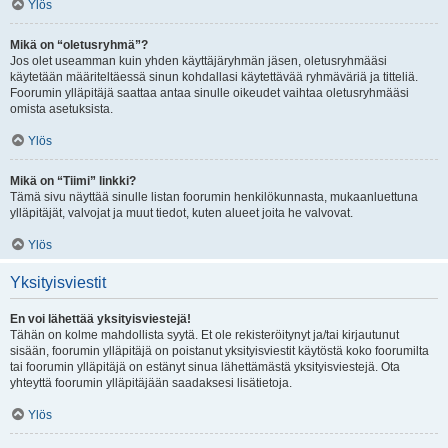
Ylös
Mikä on “oletusryhmä”?
Jos olet useamman kuin yhden käyttäjäryhmän jäsen, oletusryhmääsi
käytetään määriteltäessä sinun kohdallasi käytettävää ryhmäväriä ja titteliä.
Foorumin ylläpitäjä saattaa antaa sinulle oikeudet vaihtaa oletusryhmääsi
omista asetuksista.
Ylös
Mikä on “Tiimi” linkki?
Tämä sivu näyttää sinulle listan foorumin henkilökunnasta, mukaanluettuna
ylläpitäjät, valvojat ja muut tiedot, kuten alueet joita he valvovat.
Ylös
Yksityisviestit
En voi lähettää yksityisviestejä!
Tähän on kolme mahdollista syytä. Et ole rekisteröitynyt ja/tai kirjautunut
sisään, foorumin ylläpitäjä on poistanut yksityisviestit käytöstä koko foorumilta
tai foorumin ylläpitäjä on estänyt sinua lähettämästä yksityisviestejä. Ota
yhteyttä foorumin ylläpitäjään saadaksesi lisätietoja.
Ylös