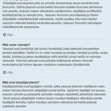
Ylläpitäjät ovat jäseniä joille on annettu korkeimman tason kontrolli koko
foorumiin. Nämä jäsenet voivat hallita foorumin kaikkia foorumin toiminnan
osa-alueita, mukaan lukien oikeuksien asettaminen, käyttäjien porttikiellot,
käyttäjäryhmät ja valvojat yms., riippuen foorumin perustajasta ja hänen
ylläpitäjille määrittelemistä oikeuksista. Heillä saattaa olla myös täydet
valvojan oikeudet kaikilla keskustelualueilla, riippuen foorumin perustajan
määrittelemistä asetuksista.
Ylös
Mitä ovatr valvojat?
Valvojat ovat henkilöitä (tai ryhmä henkilöitä) jotka katsovat foorumeiden
perään päivittäin. Heillä on on valta muokata ja poistaa viestejä ja lukita, avata,
siirtää, poistaa ja jakaa viestiketjuja niillä alueilla joissa heillä on valvojan
oikeudet. Yleensä valvojat ovat paikalla estämässä aiheen vierestä
keskustelua tai hyvien tapojen vastaisen materiaalin lähettämistä.
Ylös
Mitä ovat käyttäjäryhmät?
Käyttäjäryhmät ovat käyttäjien ryhmiä, jotka jakavat yhteisön hallittaviin osiin,
joiden kanssa foorumin ylläpitäjät voivat toimia. Jokainen käyttäjä voi kuulua
useisiin ryhmiin ja jokaiselle ryhmälle voidaan määritellä yksilölliset oikeudet.
Tämä tarjoaa ylläpitäjille helpon tavan muuttaa käyttäjien oikeuksia useille
käyttäjille kerralla, kuten muuttaa valvojien oikeuksia tai hallita pääsyä
suljetulle alueelle.