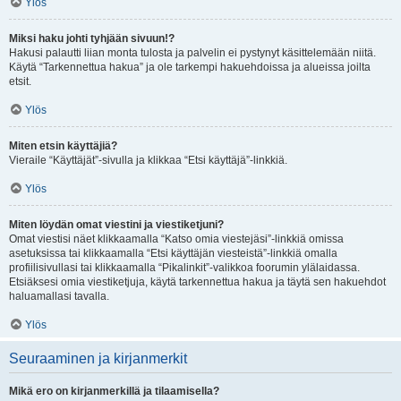
Ylös
Miksi haku johti tyhjään sivuun!?
Hakusi palautti liian monta tulosta ja palvelin ei pystynyt käsittelemään niitä.
Käytä “Tarkennettua hakua” ja ole tarkempi hakuehdoissa ja alueissa joilta
etsit.
Ylös
Miten etsin käyttäjiä?
Vieraile “Käyttäjät”-sivulla ja klikkaa “Etsi käyttäjä”-linkkiä.
Ylös
Miten löydän omat viestini ja viestiketjuni?
Omat viestisi näet klikkaamalla “Katso omia viestejäsi”-linkkiä omissa
asetuksissa tai klikkaamalla “Etsi käyttäjän viesteistä”-linkkiä omalla
profiilisivullasi tai klikkaamalla “Pikalinkit”-valikkoa foorumin ylälaidassa.
Etsiäksesi omia viestiketjuja, käytä tarkennettua hakua ja täytä sen hakuehdot
haluamallasi tavalla.
Ylös
Seuraaminen ja kirjanmerkit
Mikä ero on kirjanmerkillä ja tilaamisella?