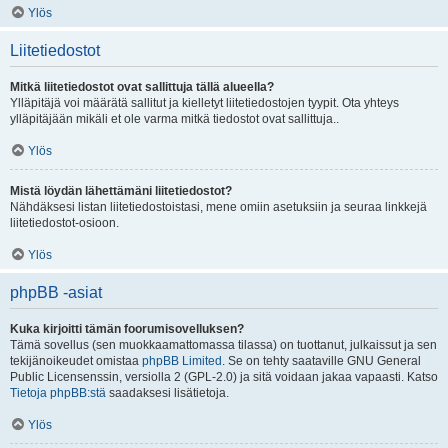
Ylös
Liitetiedostot
Mitkä liitetiedostot ovat sallittuja tällä alueella?
Ylläpitäjä voi määrätä sallitut ja kielletyt liitetiedostojen tyypit. Ota yhteys
ylläpitäjään mikäli et ole varma mitkä tiedostot ovat sallittuja..
Ylös
Mistä löydän lähettämäni liitetiedostot?
Nähdäksesi listan liitetiedostoistasi, mene omiin asetuksiin ja seuraa linkkejä
liitetiedostot-osioon.
Ylös
phpBB -asiat
Kuka kirjoitti tämän foorumisovelluksen?
Tämä sovellus (sen muokkaamattomassa tilassa) on tuottanut, julkaissut ja sen
tekijänoikeudet omistaa
phpBB Limited
. Se on tehty saataville GNU General
Public Licensenssin, versiolla 2 (GPL-2.0) ja sitä voidaan jakaa vapaasti. Katso
Tietoja phpBB:stä
saadaksesi lisätietoja.
Ylös