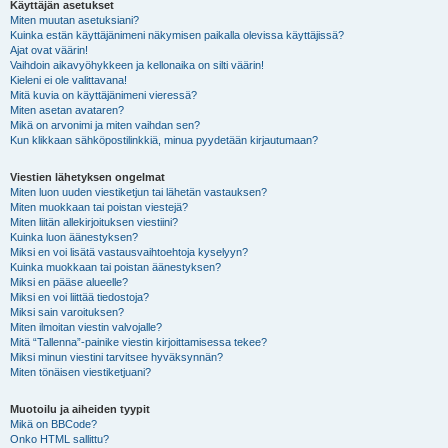
Käyttäjän asetukset
Miten muutan asetuksiani?
Kuinka estän käyttäjänimeni näkymisen paikalla olevissa käyttäjissä?
Ajat ovat väärin!
Vaihdoin aikavyöhykkeen ja kellonaika on silti väärin!
Kieleni ei ole valittavana!
Mitä kuvia on käyttäjänimeni vieressä?
Miten asetan avataren?
Mikä on arvonimi ja miten vaihdan sen?
Kun klikkaan sähköpostilinkkiä, minua pyydetään kirjautumaan?
Viestien lähetyksen ongelmat
Miten luon uuden viestiketjun tai lähetän vastauksen?
Miten muokkaan tai poistan viestejä?
Miten liitän allekirjoituksen viestiini?
Kuinka luon äänestyksen?
Miksi en voi lisätä vastausvaihtoehtoja kyselyyn?
Kuinka muokkaan tai poistan äänestyksen?
Miksi en pääse alueelle?
Miksi en voi liittää tiedostoja?
Miksi sain varoituksen?
Miten ilmoitan viestin valvojalle?
Mitä “Tallenna”-painike viestin kirjoittamisessa tekee?
Miksi minun viestini tarvitsee hyväksynnän?
Miten tönäisen viestiketjuani?
Muotoilu ja aiheiden tyypit
Mikä on BBCode?
Onko HTML sallittu?