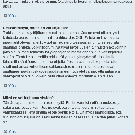
käyttäjätunnuksen rekisteröinnin. Ota yhteyttä foorumin ylläpitäjään saadaksesi
apua.
Ylös
Rekisteröidyin, mutta en voi kirjautua!
Tarkista ensin käyttäjätunnuksesi ja salasanasi. Jos ne ovat oikein, yksi
kahdesta asiasta on saattanut tapahtua. Jos COPPA-tuki on käytössä ja
määrittelit olevasi alle 13-vuotias rekisteröityessäsi, sinun tulee seurata
saamiasi ohjeita. Jotkut foorumit vaativat myös uusien tunnusten aktivoinnin
joko sinun itsesi toimesta tai ylläpitäjän toimesta ennen kuin voit kirjautua
sisään. Tämä tieto kerrottiin rekisteröitymisen yhteydessä. Jos sinulle
lähetettiin sähköpostia, seuraa ohjeita. Jos et saanut sähköpostia, olet
saattanut antaa virheellisen sähköpostiosoitteen tai sähköpostit ovat
saattaneet jäädä roskapostisuodattimeen. Jos olet varma, että antamasi
sähköpostiosoite oli oikein, yritä ottaa yhteyttä foorumin ylläpitäjään.
Ylös
Miksi en voi kirjautua sisään?
Tämän tapahtumiseen on useita syitä. Ensin, varmista että tunnuksesi ja
salasanasi ovat oikein. Jos ne ovat, ota yhteyttä foorumin ylläpitäjään
varmistaaksesi, että sinulla ei ole porttikieltoja. On myös mahdollista, että
sivuston omistajalla on asetusvirhe heidän päässään ja heidän pitäisi korjata
se.
Ylös