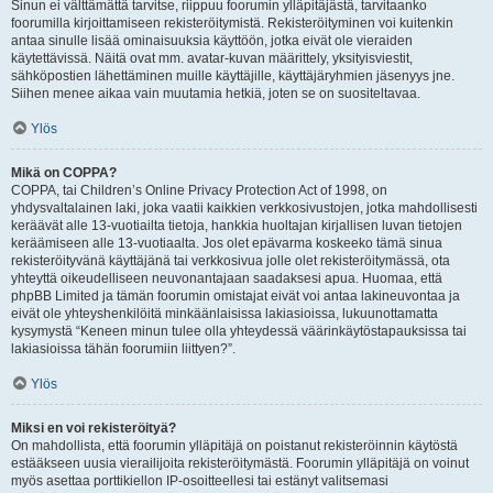
Sinun ei välttämättä tarvitse, riippuu foorumin ylläpitäjästä, tarvitaanko
foorumilla kirjoittamiseen rekisteröitymistä. Rekisteröityminen voi kuitenkin
antaa sinulle lisää ominaisuuksia käyttöön, jotka eivät ole vieraiden
käytettävissä. Näitä ovat mm. avatar-kuvan määrittely, yksityisviestit,
sähköpostien lähettäminen muille käyttäjille, käyttäjäryhmien jäsenyys jne.
Siihen menee aikaa vain muutamia hetkiä, joten se on suositeltavaa.
Ylös
Mikä on COPPA?
COPPA, tai Children’s Online Privacy Protection Act of 1998, on
yhdysvaltalainen laki, joka vaatii kaikkien verkkosivustojen, jotka mahdollisesti
keräävät alle 13-vuotiailta tietoja, hankkia huoltajan kirjallisen luvan tietojen
keräämiseen alle 13-vuotiaalta. Jos olet epävarma koskeeko tämä sinua
rekisteröityvänä käyttäjänä tai verkkosivua jolle olet rekisteröitymässä, ota
yhteyttä oikeudelliseen neuvonantajaan saadaksesi apua. Huomaa, että
phpBB Limited ja tämän foorumin omistajat eivät voi antaa lakineuvontaa ja
eivät ole yhteyshenkilöitä minkäänlaisissa lakiasioissa, lukuunottamatta
kysymystä “Keneen minun tulee olla yhteydessä väärinkäytöstapauksissa tai
lakiasioissa tähän foorumiin liittyen?”.
Ylös
Miksi en voi rekisteröityä?
On mahdollista, että foorumin ylläpitäjä on poistanut rekisteröinnin käytöstä
estääkseen uusia vierailijoita rekisteröitymästä. Foorumin ylläpitäjä on voinut
myös asettaa porttikiellon IP-osoitteellesi tai estänyt valitsemasi