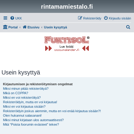
rintamamiestalo.fi
UKK
Rekisteröidy
Kirjaudu sisään
E
Portal
Etusivu
Usein kysyttyä
t
s
i
Usein kysyttyä
Kirjautumisen ja rekisteröitymisen ongelmat
Miksi minun pitää rekisteröityä?
Mikä on COPPA?
Miksi en voi rekisteröityä?
Rekisteröidyin, mutta en voi kirjautua!
Miksi en voi kirjautua sisään?
Rekisteröidyin joskus aiemmin, mutta en voi enää kirjautua sisään?!
Olen hukannut salasanani!
Miksi minut kirjataan ulos automaattisesti?
Mitä “Poista foorumin evästeet” tekee?