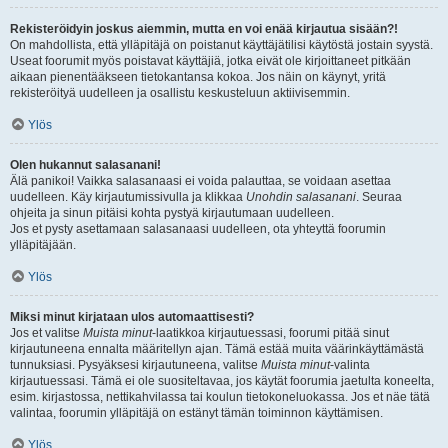
Rekisteröidyin joskus aiemmin, mutta en voi enää kirjautua sisään?!
On mahdollista, että ylläpitäjä on poistanut käyttäjätilisi käytöstä jostain syystä.
Useat foorumit myös poistavat käyttäjiä, jotka eivät ole kirjoittaneet pitkään
aikaan pienentääkseen tietokantansa kokoa. Jos näin on käynyt, yritä
rekisteröityä uudelleen ja osallistu keskusteluun aktiivisemmin.
Ylös
Olen hukannut salasanani!
Älä panikoi! Vaikka salasanaasi ei voida palauttaa, se voidaan asettaa
uudelleen. Käy kirjautumissivulla ja klikkaa
Unohdin salasanani
. Seuraa
ohjeita ja sinun pitäisi kohta pystyä kirjautumaan uudelleen.
Jos et pysty asettamaan salasanaasi uudelleen, ota yhteyttä foorumin
ylläpitäjään.
Ylös
Miksi minut kirjataan ulos automaattisesti?
Jos et valitse
Muista minut
-laatikkoa kirjautuessasi, foorumi pitää sinut
kirjautuneena ennalta määritellyn ajan. Tämä estää muita väärinkäyttämästä
tunnuksiasi. Pysyäksesi kirjautuneena, valitse
Muista minut
-valinta
kirjautuessasi. Tämä ei ole suositeltavaa, jos käytät foorumia jaetulta koneelta,
esim. kirjastossa, nettikahvilassa tai koulun tietokoneluokassa. Jos et näe tätä
valintaa, foorumin ylläpitäjä on estänyt tämän toiminnon käyttämisen.
Ylös