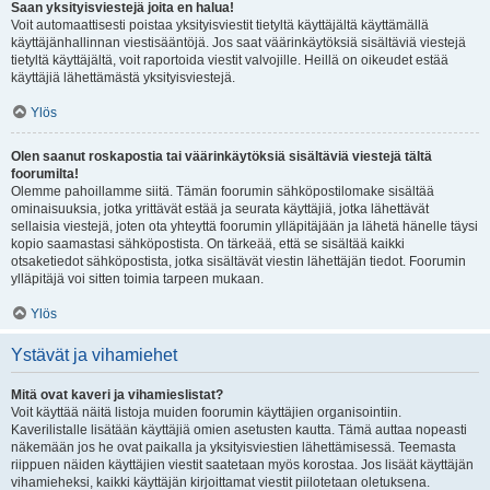
Saan yksityisviestejä joita en halua!
Voit automaattisesti poistaa yksityisviestit tietyltä käyttäjältä käyttämällä
käyttäjänhallinnan viestisääntöjä. Jos saat väärinkäytöksiä sisältäviä viestejä
tietyltä käyttäjältä, voit raportoida viestit valvojille. Heillä on oikeudet estää
käyttäjiä lähettämästä yksityisviestejä.
Ylös
Olen saanut roskapostia tai väärinkäytöksiä sisältäviä viestejä tältä
foorumilta!
Olemme pahoillamme siitä. Tämän foorumin sähköpostilomake sisältää
ominaisuuksia, jotka yrittävät estää ja seurata käyttäjiä, jotka lähettävät
sellaisia viestejä, joten ota yhteyttä foorumin ylläpitäjään ja lähetä hänelle täysi
kopio saamastasi sähköpostista. On tärkeää, että se sisältää kaikki
otsaketiedot sähköpostista, jotka sisältävät viestin lähettäjän tiedot. Foorumin
ylläpitäjä voi sitten toimia tarpeen mukaan.
Ylös
Ystävät ja vihamiehet
Mitä ovat kaveri ja vihamieslistat?
Voit käyttää näitä listoja muiden foorumin käyttäjien organisointiin.
Kaverilistalle lisätään käyttäjiä omien asetusten kautta. Tämä auttaa nopeasti
näkemään jos he ovat paikalla ja yksityisviestien lähettämisessä. Teemasta
riippuen näiden käyttäjien viestit saatetaan myös korostaa. Jos lisäät käyttäjän
vihamieheksi, kaikki käyttäjän kirjoittamat viestit piilotetaan oletuksena.