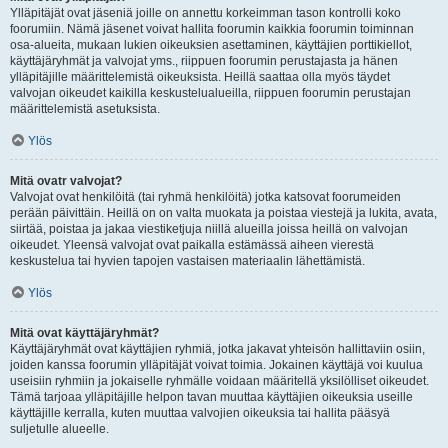
Ylläpitäjät ovat jäseniä joille on annettu korkeimman tason kontrolli koko
foorumiin. Nämä jäsenet voivat hallita foorumin kaikkia foorumin toiminnan
osa-alueita, mukaan lukien oikeuksien asettaminen, käyttäjien porttikiellot,
käyttäjäryhmät ja valvojat yms., riippuen foorumin perustajasta ja hänen
ylläpitäjille määrittelemistä oikeuksista. Heillä saattaa olla myös täydet
valvojan oikeudet kaikilla keskustelualueilla, riippuen foorumin perustajan
määrittelemistä asetuksista.
Ylös
Mitä ovatr valvojat?
Valvojat ovat henkilöitä (tai ryhmä henkilöitä) jotka katsovat foorumeiden
perään päivittäin. Heillä on on valta muokata ja poistaa viestejä ja lukita, avata,
siirtää, poistaa ja jakaa viestiketjuja niillä alueilla joissa heillä on valvojan
oikeudet. Yleensä valvojat ovat paikalla estämässä aiheen vierestä
keskustelua tai hyvien tapojen vastaisen materiaalin lähettämistä.
Ylös
Mitä ovat käyttäjäryhmät?
Käyttäjäryhmät ovat käyttäjien ryhmiä, jotka jakavat yhteisön hallittaviin osiin,
joiden kanssa foorumin ylläpitäjät voivat toimia. Jokainen käyttäjä voi kuulua
useisiin ryhmiin ja jokaiselle ryhmälle voidaan määritellä yksilölliset oikeudet.
Tämä tarjoaa ylläpitäjille helpon tavan muuttaa käyttäjien oikeuksia useille
käyttäjille kerralla, kuten muuttaa valvojien oikeuksia tai hallita pääsyä
suljetulle alueelle.