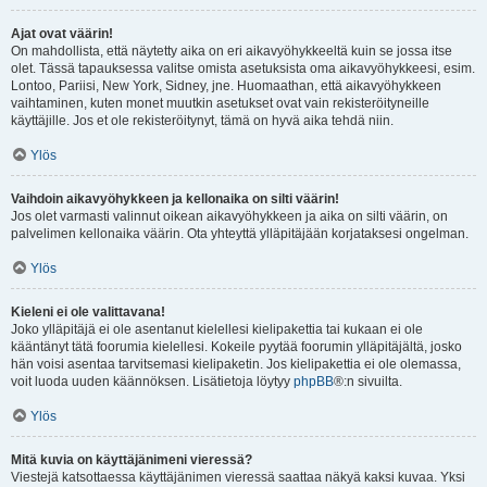
Ajat ovat väärin!
On mahdollista, että näytetty aika on eri aikavyöhykkeeltä kuin se jossa itse
olet. Tässä tapauksessa valitse omista asetuksista oma aikavyöhykkeesi, esim.
Lontoo, Pariisi, New York, Sidney, jne. Huomaathan, että aikavyöhykkeen
vaihtaminen, kuten monet muutkin asetukset ovat vain rekisteröityneille
käyttäjille. Jos et ole rekisteröitynyt, tämä on hyvä aika tehdä niin.
Ylös
Vaihdoin aikavyöhykkeen ja kellonaika on silti väärin!
Jos olet varmasti valinnut oikean aikavyöhykkeen ja aika on silti väärin, on
palvelimen kellonaika väärin. Ota yhteyttä ylläpitäjään korjataksesi ongelman.
Ylös
Kieleni ei ole valittavana!
Joko ylläpitäjä ei ole asentanut kielellesi kielipakettia tai kukaan ei ole
kääntänyt tätä foorumia kielellesi. Kokeile pyytää foorumin ylläpitäjältä, josko
hän voisi asentaa tarvitsemasi kielipaketin. Jos kielipakettia ei ole olemassa,
voit luoda uuden käännöksen. Lisätietoja löytyy
phpBB
®:n sivuilta.
Ylös
Mitä kuvia on käyttäjänimeni vieressä?
Viestejä katsottaessa käyttäjänimen vieressä saattaa näkyä kaksi kuvaa. Yksi