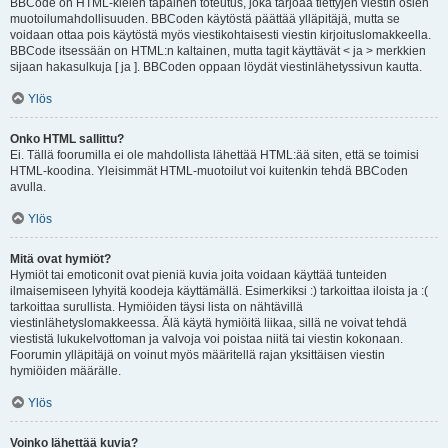
BBCode on HTML-kielen tapainen toteutus, joka tarjoaa tiettyjen viestin osien
muotoilumahdollisuuden. BBCoden käytöstä päättää ylläpitäjä, mutta se
voidaan ottaa pois käytöstä myös viestikohtaisesti viestin kirjoituslomakkeella.
BBCode itsessään on HTML:n kaltainen, mutta tagit käyttävät < ja > merkkien
sijaan hakasulkuja [ ja ]. BBCoden oppaan löydät viestinlähetyssivun kautta.
Ylös
Onko HTML sallittu?
Ei. Tällä foorumilla ei ole mahdollista lähettää HTML:ää siten, että se toimisi
HTML-koodina. Yleisimmät HTML-muotoilut voi kuitenkin tehdä BBCoden
avulla.
Ylös
Mitä ovat hymiöt?
Hymiöt tai emoticonit ovat pieniä kuvia joita voidaan käyttää tunteiden
ilmaisemiseen lyhyitä koodeja käyttämällä. Esimerkiksi :) tarkoittaa iloista ja :(
tarkoittaa surullista. Hymiöiden täysi lista on nähtävillä
viestinlähetyslomakkeessa. Älä käytä hymiöitä liikaa, sillä ne voivat tehdä
viestistä lukukelvottoman ja valvoja voi poistaa niitä tai viestin kokonaan.
Foorumin ylläpitäjä on voinut myös määritellä rajan yksittäisen viestin
hymiöiden määrälle.
Ylös
Voinko lähettää kuvia?