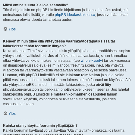
Miksi ominaisuutta X ei ole saatavilla?
Tämä ohjelmisto on phpBB Limitedin kirjoittama ja lisensoima. Jos uskot, että
ominaisuus tulisi lisätä, vieraile
phpBB ideakeskuksessa
, jossa voit äänestää
olemassa olevia ideoita tai lähettää uuden.
Ylös
Keneen minun tulee olla yhteydessä väärinkäytöstapauksissa tai
lakiasioissa tähän foorumiin liittyen?
Kuka tahansa “Tiimi”-sivulla mainituista ylläpitäjistä on todennäköisesti sopiva
yhteyshenkilö valituksillesi. Jos et tätä kautta saa vastausta, sinun kannattaa
ottaa yhteyttä verkkotunnuksen omistajaan (tee
whois-kysely
) tai jos kyseessä
on ilmaispalvelussa oleva (esim. Yahoo!, free.fr, f2s.com, jne.), ota yhteyttä
ylläpitoon tai väärinkäytöksistä vastaavaan osastoon kyseisessä palvelussa.
Huomaa, että phpBB Limitedillä
ei ole lainkaan toimivaltaa
ja sitä ei voida
pitää vastuussa miten, missä tai kenen toimesta tämä foorumi on käytössä. Älä
ota yhteyttä phpBB Limitediin missään lakiasioissa
jotka eivät liity
phpBB.com-sivustoon tai pelkkään phpBB-sovellukseen itseensä. Jos lähetät
sähköpostia phpBB Limitedille
mistään kolmannen osapuolen
tämän
sovelluksen käytöstä, voit odottaa niukkasanaista vastausta, jos edes
vastausta lainkaan.
Ylös
Kuinka otan yhteyttä foorumin ylläpitäjään?
Kaikki foorumin käyttäjät voivat käyttää “Ota yhteyttä” -lomaketta, jos täämä