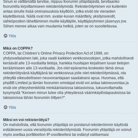
Sinun ei välttämättä tarvitse, riippuu foorumin ylläpitäjästä, tarvitaanko
foorumilla kirjoittamiseen rekisteröitymistä. Rekisteröityminen voi kuitenkin
antaa sinulle lisää ominaisuuksia käyttöön, jotka eivät ole vieraiden
käytettävissä. Näitä ovat mm. avatar-kuvan määrittely, yksityisviestit,
sähköpostien lähettäminen muille käyttäjille, käyttäjäryhmien jäsenyys jne.
Siihen menee aikaa vain muutamia hetkiä, joten se on suositeltavaa.
Ylös
Mikä on COPPA?
COPPA, tai Children’s Online Privacy Protection Act of 1998, on
yhdysvaltalainen laki, joka vaatii kaikkien verkkosivustojen, jotka mahdollisesti
keräävät alle 13-vuotiailta tietoja, hankkia huoltajan kirjallisen luvan tietojen
keräämiseen alle 13-vuotiaalta. Jos olet epävarma koskeeko tämä sinua
rekisteröityvänä käyttäjänä tai verkkosivua jolle olet rekisteröitymässä, ota
yhteyttä oikeudelliseen neuvonantajaan saadaksesi apua. Huomaa, että
phpBB Limited ja tämän foorumin omistajat eivät voi antaa lakineuvontaa ja
eivät ole yhteyshenkilöitä minkäänlaisissa lakiasioissa, lukuunottamatta
kysymystä “Keneen minun tulee olla yhteydessä väärinkäytöstapauksissa tai
lakiasioissa tähän foorumiin liittyen?”.
Ylös
Miksi en voi rekisteröityä?
On mahdollista, että foorumin ylläpitäjä on poistanut rekisteröinnin käytöstä
estääkseen uusia vierailijoita rekisteröitymästä. Foorumin ylläpitäjä on voinut
myös asettaa porttikiellon IP-osoitteellesi tai estänyt valitsemasi