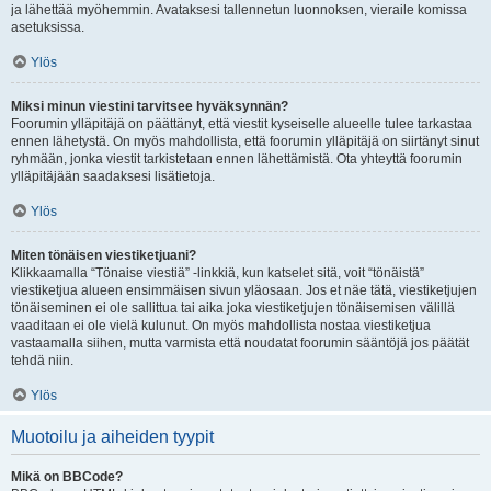
ja lähettää myöhemmin. Avataksesi tallennetun luonnoksen, vieraile komissa
asetuksissa.
Ylös
Miksi minun viestini tarvitsee hyväksynnän?
Foorumin ylläpitäjä on päättänyt, että viestit kyseiselle alueelle tulee tarkastaa
ennen lähetystä. On myös mahdollista, että foorumin ylläpitäjä on siirtänyt sinut
ryhmään, jonka viestit tarkistetaan ennen lähettämistä. Ota yhteyttä foorumin
ylläpitäjään saadaksesi lisätietoja.
Ylös
Miten tönäisen viestiketjuani?
Klikkaamalla “Tönaise viestiä” -linkkiä, kun katselet sitä, voit “tönäistä”
viestiketjua alueen ensimmäisen sivun yläosaan. Jos et näe tätä, viestiketjujen
tönäiseminen ei ole sallittua tai aika joka viestiketjujen tönäisemisen välillä
vaaditaan ei ole vielä kulunut. On myös mahdollista nostaa viestiketjua
vastaamalla siihen, mutta varmista että noudatat foorumin sääntöjä jos päätät
tehdä niin.
Ylös
Muotoilu ja aiheiden tyypit
Mikä on BBCode?