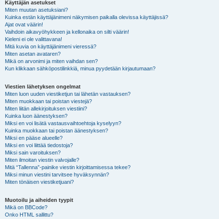
Käyttäjän asetukset
Miten muutan asetuksiani?
Kuinka estän käyttäjänimeni näkymisen paikalla olevissa käyttäjissä?
Ajat ovat väärin!
Vaihdoin aikavyöhykkeen ja kellonaika on silti väärin!
Kieleni ei ole valittavana!
Mitä kuvia on käyttäjänimeni vieressä?
Miten asetan avataren?
Mikä on arvonimi ja miten vaihdan sen?
Kun klikkaan sähköpostilinkkiä, minua pyydetään kirjautumaan?
Viestien lähetyksen ongelmat
Miten luon uuden viestiketjun tai lähetän vastauksen?
Miten muokkaan tai poistan viestejä?
Miten liitän allekirjoituksen viestiini?
Kuinka luon äänestyksen?
Miksi en voi lisätä vastausvaihtoehtoja kyselyyn?
Kuinka muokkaan tai poistan äänestyksen?
Miksi en pääse alueelle?
Miksi en voi liittää tiedostoja?
Miksi sain varoituksen?
Miten ilmoitan viestin valvojalle?
Mitä “Tallenna”-painike viestin kirjoittamisessa tekee?
Miksi minun viestini tarvitsee hyväksynnän?
Miten tönäisen viestiketjuani?
Muotoilu ja aiheiden tyypit
Mikä on BBCode?
Onko HTML sallittu?