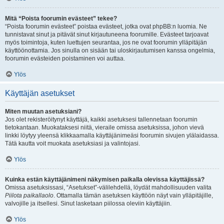
Mitä “Poista foorumin evästeet” tekee?
“Poista foorumin evästeet” poistaa evästeet, jotka ovat phpBB:n luomia. Ne
tunnistavat sinut ja pitävät sinut kirjautuneena foorumille. Evästeet tarjoavat
myös toimintoja, kuten luettujen seurantaa, jos ne ovat foorumin ylläpitäjän
käyttöönottamia. Jos sinulla on sisään tai uloskirjautumisen kanssa ongelmia,
foorumin evästeiden poistaminen voi auttaa.
Ylös
Käyttäjän asetukset
Miten muutan asetuksiani?
Jos olet rekisteröitynyt käyttäjä, kaikki asetuksesi tallennetaan foorumin
tietokantaan. Muokataksesi niitä, vieraile omissa asetuksissa, johon vievä
linkki löytyy yleensä klikkaamalla käyttäjänimeäsi foorumin sivujen ylälaidassa.
Tätä kautta voit muokata asetuksiasi ja valintojasi.
Ylös
Kuinka estän käyttäjänimeni näkymisen paikalla olevissa käyttäjissä?
Omissa asetuksissasi, “Asetukset”-välilehdellä, löydät mahdollisuuden valita
Piilota paikallaolo
. Ottamalla tämän asetuksen käyttöön näyt vain ylläpitäjille,
valvojille ja itsellesi. Sinut lasketaan piilossa oleviin käyttäjiin.
Ylös