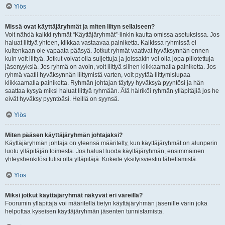
Ylös
Missä ovat käyttäjäryhmät ja miten liityn sellaiseen?
Voit nähdä kaikki ryhmät “Käyttäjäryhmät”-linkin kautta omissa asetuksissa. Jos
haluat liittyä yhteen, klikkaa vastaavaa painiketta. Kaikissa ryhmissä ei
kuitenkaan ole vapaata pääsyä. Jotkut ryhmät vaativat hyväksynnän ennen
kuin voit liittyä. Jotkut voivat olla suljettuja ja joissakin voi olla jopa piilotettuja
jäsenyyksiä. Jos ryhmä on avoin, voit liittyä siihen klikkaamalla painiketta. Jos
ryhmä vaatii hyväksynnän liittymistä varten, voit pyytää liittymislupaa
klikkaamalla painiketta. Ryhmän johtajan täytyy hyväksyä pyyntösi ja hän
saattaa kysyä miksi haluat liittyä ryhmään. Älä häiriköi ryhmän ylläpitäjiä jos he
eivät hyväksy pyyntöäsi. Heillä on syynsä.
Ylös
Miten pääsen käyttäjäryhmän johtajaksi?
Käyttäjäryhmän johtaja on yleensä määritelty, kun käyttäjäryhmät on alunperin
luotu ylläpitäjän toimesta. Jos haluat luoda käyttäjäryhmän, ensimmäinen
yhteyshenkilösi tulisi olla ylläpitäjä. Kokeile yksityisviestin lähettämistä.
Ylös
Miksi jotkut käyttäjäryhmät näkyvät eri väreillä?
Foorumin ylläpitäjä voi määritellä tietyn käyttäjäryhmän jäsenille värin joka
helpottaa kyseisen käyttäjäryhmän jäsenten tunnistamista.