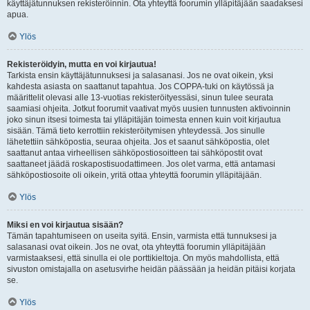
käyttäjätunnuksen rekisteröinnin. Ota yhteyttä foorumin ylläpitäjään saadaksesi
apua.
Ylös
Rekisteröidyin, mutta en voi kirjautua!
Tarkista ensin käyttäjätunnuksesi ja salasanasi. Jos ne ovat oikein, yksi
kahdesta asiasta on saattanut tapahtua. Jos COPPA-tuki on käytössä ja
määrittelit olevasi alle 13-vuotias rekisteröityessäsi, sinun tulee seurata
saamiasi ohjeita. Jotkut foorumit vaativat myös uusien tunnusten aktivoinnin
joko sinun itsesi toimesta tai ylläpitäjän toimesta ennen kuin voit kirjautua
sisään. Tämä tieto kerrottiin rekisteröitymisen yhteydessä. Jos sinulle
lähetettiin sähköpostia, seuraa ohjeita. Jos et saanut sähköpostia, olet
saattanut antaa virheellisen sähköpostiosoitteen tai sähköpostit ovat
saattaneet jäädä roskapostisuodattimeen. Jos olet varma, että antamasi
sähköpostiosoite oli oikein, yritä ottaa yhteyttä foorumin ylläpitäjään.
Ylös
Miksi en voi kirjautua sisään?
Tämän tapahtumiseen on useita syitä. Ensin, varmista että tunnuksesi ja
salasanasi ovat oikein. Jos ne ovat, ota yhteyttä foorumin ylläpitäjään
varmistaaksesi, että sinulla ei ole porttikieltoja. On myös mahdollista, että
sivuston omistajalla on asetusvirhe heidän päässään ja heidän pitäisi korjata
se.
Ylös