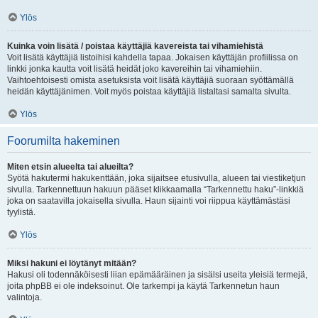
Ylös
Kuinka voin lisätä / poistaa käyttäjiä kavereista tai vihamiehistä
Voit lisätä käyttäjiä listoihisi kahdella tapaa. Jokaisen käyttäjän profiilissa on
linkki jonka kautta voit lisätä heidät joko kavereihin tai vihamiehiin.
Vaihtoehtoisesti omista asetuksista voit lisätä käyttäjiä suoraan syöttämällä
heidän käyttäjänimen. Voit myös poistaa käyttäjiä listaltasi samalta sivulta.
Ylös
Foorumilta hakeminen
Miten etsin alueelta tai alueilta?
Syötä hakutermi hakukenttään, joka sijaitsee etusivulla, alueen tai viestiketjun
sivulla. Tarkennettuun hakuun pääset klikkaamalla “Tarkennettu haku”-linkkiä
joka on saatavilla jokaisella sivulla. Haun sijainti voi riippua käyttämästäsi
tyylistä.
Ylös
Miksi hakuni ei löytänyt mitään?
Hakusi oli todennäköisesti liian epämääräinen ja sisälsi useita yleisiä termejä,
joita phpBB ei ole indeksoinut. Ole tarkempi ja käytä Tarkennetun haun
valintoja.