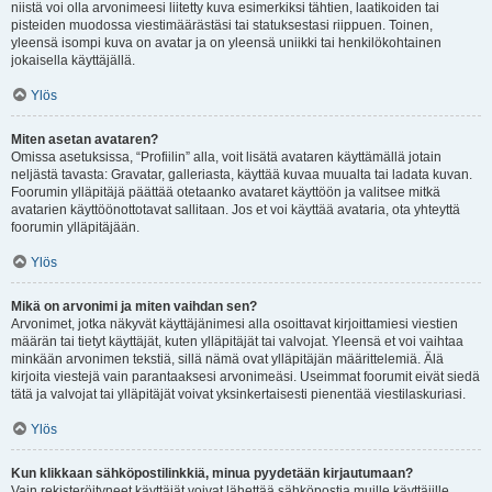
niistä voi olla arvonimeesi liitetty kuva esimerkiksi tähtien, laatikoiden tai
pisteiden muodossa viestimäärästäsi tai statuksestasi riippuen. Toinen,
yleensä isompi kuva on avatar ja on yleensä uniikki tai henkilökohtainen
jokaisella käyttäjällä.
Ylös
Miten asetan avataren?
Omissa asetuksissa, “Profiilin” alla, voit lisätä avataren käyttämällä jotain
neljästä tavasta: Gravatar, galleriasta, käyttää kuvaa muualta tai ladata kuvan.
Foorumin ylläpitäjä päättää otetaanko avataret käyttöön ja valitsee mitkä
avatarien käyttöönottotavat sallitaan. Jos et voi käyttää avataria, ota yhteyttä
foorumin ylläpitäjään.
Ylös
Mikä on arvonimi ja miten vaihdan sen?
Arvonimet, jotka näkyvät käyttäjänimesi alla osoittavat kirjoittamiesi viestien
määrän tai tietyt käyttäjät, kuten ylläpitäjät tai valvojat. Yleensä et voi vaihtaa
minkään arvonimen tekstiä, sillä nämä ovat ylläpitäjän määrittelemiä. Älä
kirjoita viestejä vain parantaaksesi arvonimeäsi. Useimmat foorumit eivät siedä
tätä ja valvojat tai ylläpitäjät voivat yksinkertaisesti pienentää viestilaskuriasi.
Ylös
Kun klikkaan sähköpostilinkkiä, minua pyydetään kirjautumaan?
Vain rekisteröityneet käyttäjät voivat lähettää sähköpostia muille käyttäjille