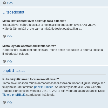
Ylös
Liitetiedostot
Mitkä liitetiedostot ovat sallittuja tällä alueella?
Ylläpitäjä voi määrätä sallitut ja kielletyt liitetiedostojen tyypit. Ota yhteys
ylläpitäjään mikäli et ole varma mitkä tiedostot ovat sallittuja..
Ylös
Mistä löydän lähettämäni liitetiedostot?
Nähdäksesi listan liitetiedostoistasi, mene omiin asetuksiin ja seuraa linkkejä
liitetiedostot-osioon.
Ylös
phpBB -asiat
Kuka kirjoitti tämän foorumisovelluksen?
Tämä sovellus (sen muokkaamattomassa tilassa) on tuottanut, julkaissut ja sen
tekijänoikeudet omistaa
phpBB Limited
. Se on tehty saataville GNU General
Public Licensenssin, versiolla 2 (GPL-2.0) ja sitä voidaan jakaa vapaasti. Katso
Tietoja phpBB:stä
saadaksesi lisätietoja.
Ylös