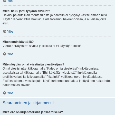
Ylös
Miksi haku johti tyhjään sivuun!?
Hakusi palautti liian monta tulosta ja palvelin ei pystynyt käsittelemään niitä.
Käytä “Tarkennettua hakua” ja ole tarkempi hakuehdoissa ja alueissa joilta
etsit.
Ylös
Miten etsin käyttäjiä?
Vieraile “Käyttäjät”-sivulla ja klikkaa “Etsi käyttäjä”-linkkiä.
Ylös
Miten löydän omat viestini ja viestiketjuni?
Omat viestisi näet klikkaamalla “Katso omia viestejäsi”-linkkiä omissa
asetuksissa tai klikkaamalla “Etsi käyttäjän viesteistä”-linkkiä omalla
profiilisivullasi tai klikkaamalla “Pikalinkit”-valikkoa foorumin ylälaidassa.
Etsiäksesi omia viestiketjuja, käytä tarkennettua hakua ja täytä sen hakuehdot
haluamallasi tavalla.
Ylös
Seuraaminen ja kirjanmerkit
Mikä ero on kirjanmerkillä ja tilaamisella?