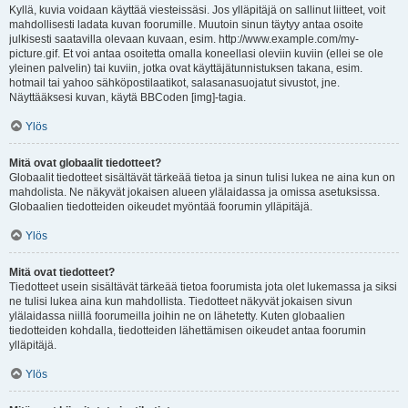
Kyllä, kuvia voidaan käyttää viesteissäsi. Jos ylläpitäjä on sallinut liitteet, voit
mahdollisesti ladata kuvan foorumille. Muutoin sinun täytyy antaa osoite
julkisesti saatavilla olevaan kuvaan, esim. http://www.example.com/my-
picture.gif. Et voi antaa osoitetta omalla koneellasi oleviin kuviin (ellei se ole
yleinen palvelin) tai kuviin, jotka ovat käyttäjätunnistuksen takana, esim.
hotmail tai yahoo sähköpostilaatikot, salasanasuojatut sivustot, jne.
Näyttääksesi kuvan, käytä BBCoden [img]-tagia.
Ylös
Mitä ovat globaalit tiedotteet?
Globaalit tiedotteet sisältävät tärkeää tietoa ja sinun tulisi lukea ne aina kun on
mahdolista. Ne näkyvät jokaisen alueen ylälaidassa ja omissa asetuksissa.
Globaalien tiedotteiden oikeudet myöntää foorumin ylläpitäjä.
Ylös
Mitä ovat tiedotteet?
Tiedotteet usein sisältävät tärkeää tietoa foorumista jota olet lukemassa ja siksi
ne tulisi lukea aina kun mahdollista. Tiedotteet näkyvät jokaisen sivun
ylälaidassa niillä foorumeilla joihin ne on lähetetty. Kuten globaalien
tiedotteiden kohdalla, tiedotteiden lähettämisen oikeudet antaa foorumin
ylläpitäjä.
Ylös