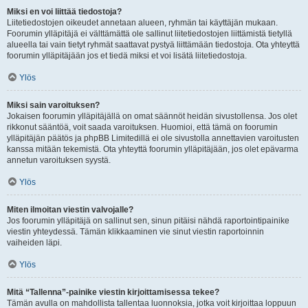
Miksi en voi liittää tiedostoja?
Liitetiedostojen oikeudet annetaan alueen, ryhmän tai käyttäjän mukaan.
Foorumin ylläpitäjä ei välttämättä ole sallinut liitetiedostojen liittämistä tietyllä
alueella tai vain tietyt ryhmät saattavat pystyä liittämään tiedostoja. Ota yhteyttä
foorumin ylläpitäjään jos et tiedä miksi et voi lisätä liitetiedostoja.
Ylös
Miksi sain varoituksen?
Jokaisen foorumin ylläpitäjällä on omat säännöt heidän sivustollensa. Jos olet
rikkonut sääntöä, voit saada varoituksen. Huomioi, että tämä on foorumin
ylläpitäjän päätös ja phpBB Limitedillä ei ole sivustolla annettavien varoitusten
kanssa mitään tekemistä. Ota yhteyttä foorumin ylläpitäjään, jos olet epävarma
annetun varoituksen syystä.
Ylös
Miten ilmoitan viestin valvojalle?
Jos foorumin ylläpitäjä on sallinut sen, sinun pitäisi nähdä raportointipainike
viestin yhteydessä. Tämän klikkaaminen vie sinut viestin raportoinnin
vaiheiden läpi.
Ylös
Mitä “Tallenna”-painike viestin kirjoittamisessa tekee?
Tämän avulla on mahdollista tallentaa luonnoksia, jotka voit kirjoittaa loppuun