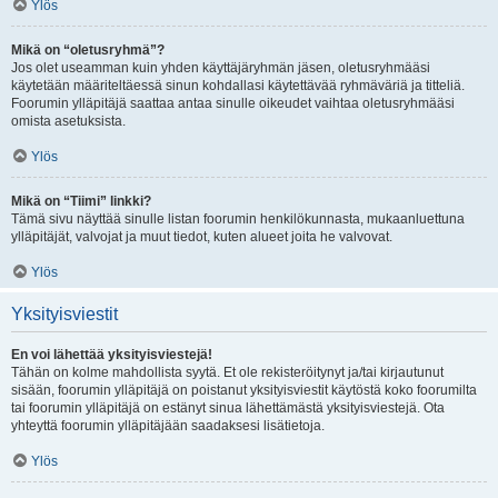
Ylös
Mikä on “oletusryhmä”?
Jos olet useamman kuin yhden käyttäjäryhmän jäsen, oletusryhmääsi
käytetään määriteltäessä sinun kohdallasi käytettävää ryhmäväriä ja titteliä.
Foorumin ylläpitäjä saattaa antaa sinulle oikeudet vaihtaa oletusryhmääsi
omista asetuksista.
Ylös
Mikä on “Tiimi” linkki?
Tämä sivu näyttää sinulle listan foorumin henkilökunnasta, mukaanluettuna
ylläpitäjät, valvojat ja muut tiedot, kuten alueet joita he valvovat.
Ylös
Yksityisviestit
En voi lähettää yksityisviestejä!
Tähän on kolme mahdollista syytä. Et ole rekisteröitynyt ja/tai kirjautunut
sisään, foorumin ylläpitäjä on poistanut yksityisviestit käytöstä koko foorumilta
tai foorumin ylläpitäjä on estänyt sinua lähettämästä yksityisviestejä. Ota
yhteyttä foorumin ylläpitäjään saadaksesi lisätietoja.
Ylös