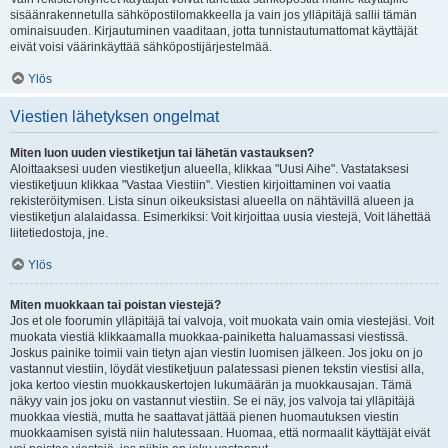
sisäänrakennetulla sähköpostilomakkeella ja vain jos ylläpitäjä sallii tämän
ominaisuuden. Kirjautuminen vaaditaan, jotta tunnistautumattomat käyttäjät
eivät voisi väärinkäyttää sähköpostijärjestelmää.
Ylös
Viestien lähetyksen ongelmat
Miten luon uuden viestiketjun tai lähetän vastauksen?
Aloittaaksesi uuden viestiketjun alueella, klikkaa "Uusi Aihe". Vastataksesi
viestiketjuun klikkaa "Vastaa Viestiin". Viestien kirjoittaminen voi vaatia
rekisteröitymisen. Lista sinun oikeuksistasi alueella on nähtävillä alueen ja
viestiketjun alalaidassa. Esimerkiksi: Voit kirjoittaa uusia viestejä, Voit lähettää
liitetiedostoja, jne.
Ylös
Miten muokkaan tai poistan viestejä?
Jos et ole foorumin ylläpitäjä tai valvoja, voit muokata vain omia viestejäsi. Voit
muokata viestiä klikkaamalla muokkaa-painiketta haluamassasi viestissä.
Joskus painike toimii vain tietyn ajan viestin luomisen jälkeen. Jos joku on jo
vastannut viestiin, löydät viestiketjuun palatessasi pienen tekstin viestisi alla,
joka kertoo viestin muokkauskertojen lukumäärän ja muokkausajan. Tämä
näkyy vain jos joku on vastannut viestiin. Se ei näy, jos valvoja tai ylläpitäjä
muokkaa viestiä, mutta he saattavat jättää pienen huomautuksen viestin
muokkaamisen syistä niin halutessaan. Huomaa, että normaalit käyttäjät eivät