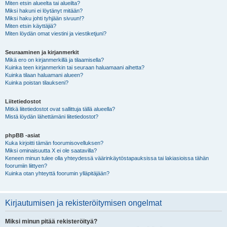
Miten etsin alueelta tai alueilta?
Miksi hakuni ei löytänyt mitään?
Miksi haku johti tyhjään sivuun!?
Miten etsin käyttäjiä?
Miten löydän omat viestini ja viestiketjuni?
Seuraaminen ja kirjanmerkit
Mikä ero on kirjanmerkillä ja tilaamisella?
Kuinka teen kirjanmerkin tai seuraan haluamaani aihetta?
Kuinka tilaan haluamani alueen?
Kuinka poistan tilaukseni?
Liitetiedostot
Mitkä liitetiedostot ovat sallittuja tällä alueella?
Mistä löydän lähettämäni liitetiedostot?
phpBB -asiat
Kuka kirjoitti tämän foorumisovelluksen?
Miksi ominaisuutta X ei ole saatavilla?
Keneen minun tulee olla yhteydessä väärinkäytöstapauksissa tai lakiasioissa tähän
foorumiin liittyen?
Kuinka otan yhteyttä foorumin ylläpitäjään?
Kirjautumisen ja rekisteröitymisen ongelmat
Miksi minun pitää rekisteröityä?