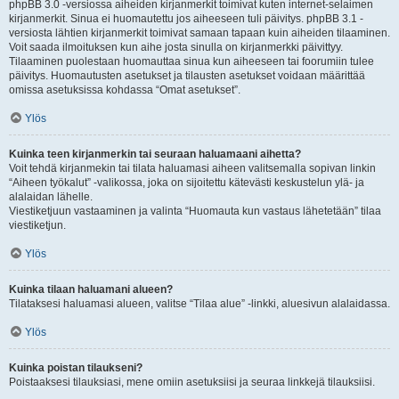
phpBB 3.0 -versiossa aiheiden kirjanmerkit toimivat kuten internet-selaimen
kirjanmerkit. Sinua ei huomautettu jos aiheeseen tuli päivitys. phpBB 3.1 -
versiosta lähtien kirjanmerkit toimivat samaan tapaan kuin aiheiden tilaaminen.
Voit saada ilmoituksen kun aihe josta sinulla on kirjanmerkki päivittyy.
Tilaaminen puolestaan huomauttaa sinua kun aiheeseen tai foorumiin tulee
päivitys. Huomautusten asetukset ja tilausten asetukset voidaan määrittää
omissa asetuksissa kohdassa “Omat asetukset”.
Ylös
Kuinka teen kirjanmerkin tai seuraan haluamaani aihetta?
Voit tehdä kirjanmekin tai tilata haluamasi aiheen valitsemalla sopivan linkin
“Aiheen työkalut” -valikossa, joka on sijoitettu kätevästi keskustelun ylä- ja
alalaidan lähelle.
Viestiketjuun vastaaminen ja valinta “Huomauta kun vastaus lähetetään” tilaa
viestiketjun.
Ylös
Kuinka tilaan haluamani alueen?
Tilataksesi haluamasi alueen, valitse “Tilaa alue” -linkki, aluesivun alalaidassa.
Ylös
Kuinka poistan tilaukseni?
Poistaaksesi tilauksiasi, mene omiin asetuksiisi ja seuraa linkkejä tilauksiisi.