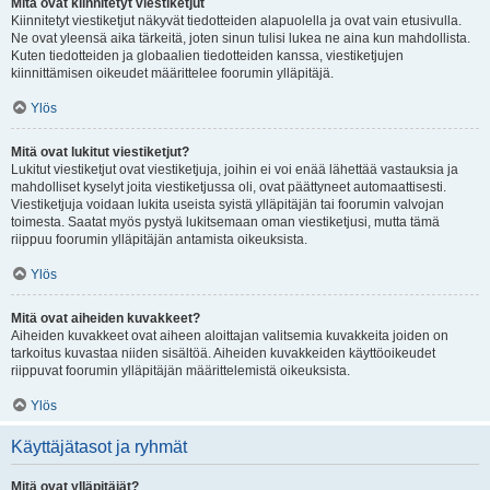
Mitä ovat kiinnitetyt viestiketjut
Kiinnitetyt viestiketjut näkyvät tiedotteiden alapuolella ja ovat vain etusivulla.
Ne ovat yleensä aika tärkeitä, joten sinun tulisi lukea ne aina kun mahdollista.
Kuten tiedotteiden ja globaalien tiedotteiden kanssa, viestiketjujen
kiinnittämisen oikeudet määrittelee foorumin ylläpitäjä.
Ylös
Mitä ovat lukitut viestiketjut?
Lukitut viestiketjut ovat viestiketjuja, joihin ei voi enää lähettää vastauksia ja
mahdolliset kyselyt joita viestiketjussa oli, ovat päättyneet automaattisesti.
Viestiketjuja voidaan lukita useista syistä ylläpitäjän tai foorumin valvojan
toimesta. Saatat myös pystyä lukitsemaan oman viestiketjusi, mutta tämä
riippuu foorumin ylläpitäjän antamista oikeuksista.
Ylös
Mitä ovat aiheiden kuvakkeet?
Aiheiden kuvakkeet ovat aiheen aloittajan valitsemia kuvakkeita joiden on
tarkoitus kuvastaa niiden sisältöä. Aiheiden kuvakkeiden käyttöoikeudet
riippuvat foorumin ylläpitäjän määrittelemistä oikeuksista.
Ylös
Käyttäjätasot ja ryhmät
Mitä ovat ylläpitäjät?