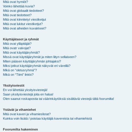
Mitä ovat hymiöt?
Voinko lähettää kuvia?
Mitä ovat globaalit tiedotteet?
Mitä ovat tiedotteet?
Mitä ovat kiinnitetyt viestiketjut
Mitä ovat lukitut viestiketjut?
Mitä ovat aiheiden kuvakkeet?
Käyttäjätasot ja ryhmät
Mitä ovat ylläpitäjät?
Mitä ovatr valvojat?
Mitä ovat käyttäjäryhmät?
Missä ovat käyttäjäryhmät ja miten liityn sellaiseen?
Miten pääsen käyttäjäryhmän johtajaksi?
Miksi jotkut käyttäjäryhmät näkyvät eri väreillä?
Mikä on “oletusryhmä”?
Mikä on “Tiimi” linkki?
Yksityisviestit
En voi lähettää yksityisviestejä!
Saan yksityisviestejä joita en halua!
Olen saanut roskapostia tai väärinkäytöksiä sisältäviä viestejä tältä foorumilta!
Ystävät ja vihamiehet
Mitä ovat kaveri ja vihamieslistat?
Kuinka voin lisätä / poistaa käyttäjiä kavereista tai vihamiehistä
Foorumilta hakeminen