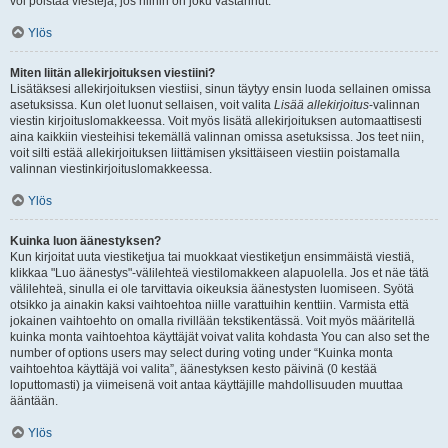
voi poistaa viestejä, jos niihin on joku vastannut.
Ylös
Miten liitän allekirjoituksen viestiini?
Lisätäksesi allekirjoituksen viestiisi, sinun täytyy ensin luoda sellainen omissa
asetuksissa. Kun olet luonut sellaisen, voit valita
Lisää allekirjoitus
-valinnan
viestin kirjoituslomakkeessa. Voit myös lisätä allekirjoituksen automaattisesti
aina kaikkiin viesteihisi tekemällä valinnan omissa asetuksissa. Jos teet niin,
voit silti estää allekirjoituksen liittämisen yksittäiseen viestiin poistamalla
valinnan viestinkirjoituslomakkeessa.
Ylös
Kuinka luon äänestyksen?
Kun kirjoitat uuta viestiketjua tai muokkaat viestiketjun ensimmäistä viestiä,
klikkaa "Luo äänestys"-välilehteä viestilomakkeen alapuolella. Jos et näe tätä
välilehteä, sinulla ei ole tarvittavia oikeuksia äänestysten luomiseen. Syötä
otsikko ja ainakin kaksi vaihtoehtoa niille varattuihin kenttiin. Varmista että
jokainen vaihtoehto on omalla rivillään tekstikentässä. Voit myös määritellä
kuinka monta vaihtoehtoa käyttäjät voivat valita kohdasta You can also set the
number of options users may select during voting under “Kuinka monta
vaihtoehtoa käyttäjä voi valita”, äänestyksen kesto päivinä (0 kestää
loputtomasti) ja viimeisenä voit antaa käyttäjille mahdollisuuden muuttaa
ääntään.
Ylös