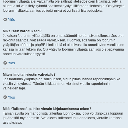
Foorumin ylläpitäjä ei välttämättä ole sallinut liitetiedostojen liittämistä tietyllä
alueella tai vain tietyt ryhmät saattavat pystyä liittämään tiedostoja. Ota yhteyttä
foorumin ylläpitäjään jos et tiedä miksi et voi lisätä liitetiedostoja.
Ylös
Miksi sain varoituksen?
Jokaisen foorumin ylläpitäjällä on omat säännöt heidän sivustollensa. Jos olet
rikkonut sääntöä, voit saada varoituksen. Huomioi, että tämä on foorumin
ylläpitäjän päätös ja phpBB Limitedillä ei ole sivustolla annettavien varoitusten
kanssa mitään tekemistä. Ota yhteyttä foorumin ylläpitäjään, jos olet epävarma
annetun varoituksen syystä.
Ylös
Miten ilmoitan viestin valvojalle?
Jos foorumin ylläpitäjä on sallinut sen, sinun pitäisi nähdä raportointipainike
viestin yhteydessä. Tämän klikkaaminen vie sinut viestin raportoinnin
vaiheiden läpi.
Ylös
Mitä “Tallenna”-painike viestin kirjoittamisessa tekee?
Tämän avulla on mahdollista tallentaa luonnoksia, jotka voit kirjoittaa loppuun
ja lähettää myöhemmin. Avataksesi tallennetun luonnoksen, vieraile komissa
asetuksissa.