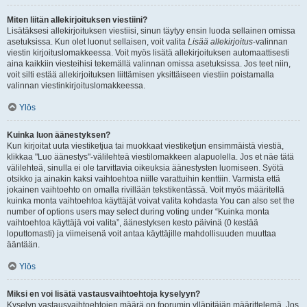
Miten liitän allekirjoituksen viestiini?
Lisätäksesi allekirjoituksen viestiisi, sinun täytyy ensin luoda sellainen omissa
asetuksissa. Kun olet luonut sellaisen, voit valita
Lisää allekirjoitus
-valinnan
viestin kirjoituslomakkeessa. Voit myös lisätä allekirjoituksen automaattisesti
aina kaikkiin viesteihisi tekemällä valinnan omissa asetuksissa. Jos teet niin,
voit silti estää allekirjoituksen liittämisen yksittäiseen viestiin poistamalla
valinnan viestinkirjoituslomakkeessa.
Ylös
Kuinka luon äänestyksen?
Kun kirjoitat uuta viestiketjua tai muokkaat viestiketjun ensimmäistä viestiä,
klikkaa "Luo äänestys"-välilehteä viestilomakkeen alapuolella. Jos et näe tätä
välilehteä, sinulla ei ole tarvittavia oikeuksia äänestysten luomiseen. Syötä
otsikko ja ainakin kaksi vaihtoehtoa niille varattuihin kenttiin. Varmista että
jokainen vaihtoehto on omalla rivillään tekstikentässä. Voit myös määritellä
kuinka monta vaihtoehtoa käyttäjät voivat valita kohdasta You can also set the
number of options users may select during voting under “Kuinka monta
vaihtoehtoa käyttäjä voi valita”, äänestyksen kesto päivinä (0 kestää
loputtomasti) ja viimeisenä voit antaa käyttäjille mahdollisuuden muuttaa
ääntään.
Ylös
Miksi en voi lisätä vastausvaihtoehtoja kyselyyn?
Kyselyn vastausvaihtoehtojen määrä on foorumin ylläpitäjän määrittelemä. Jos