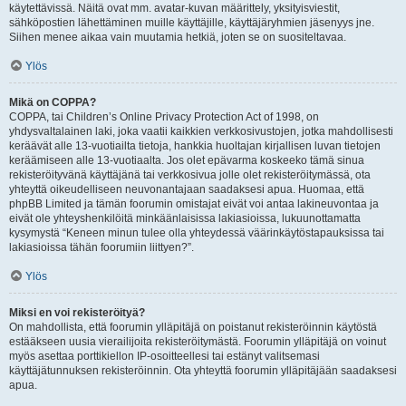
käytettävissä. Näitä ovat mm. avatar-kuvan määrittely, yksityisviestit,
sähköpostien lähettäminen muille käyttäjille, käyttäjäryhmien jäsenyys jne.
Siihen menee aikaa vain muutamia hetkiä, joten se on suositeltavaa.
Ylös
Mikä on COPPA?
COPPA, tai Children’s Online Privacy Protection Act of 1998, on
yhdysvaltalainen laki, joka vaatii kaikkien verkkosivustojen, jotka mahdollisesti
keräävät alle 13-vuotiailta tietoja, hankkia huoltajan kirjallisen luvan tietojen
keräämiseen alle 13-vuotiaalta. Jos olet epävarma koskeeko tämä sinua
rekisteröityvänä käyttäjänä tai verkkosivua jolle olet rekisteröitymässä, ota
yhteyttä oikeudelliseen neuvonantajaan saadaksesi apua. Huomaa, että
phpBB Limited ja tämän foorumin omistajat eivät voi antaa lakineuvontaa ja
eivät ole yhteyshenkilöitä minkäänlaisissa lakiasioissa, lukuunottamatta
kysymystä “Keneen minun tulee olla yhteydessä väärinkäytöstapauksissa tai
lakiasioissa tähän foorumiin liittyen?”.
Ylös
Miksi en voi rekisteröityä?
On mahdollista, että foorumin ylläpitäjä on poistanut rekisteröinnin käytöstä
estääkseen uusia vierailijoita rekisteröitymästä. Foorumin ylläpitäjä on voinut
myös asettaa porttikiellon IP-osoitteellesi tai estänyt valitsemasi
käyttäjätunnuksen rekisteröinnin. Ota yhteyttä foorumin ylläpitäjään saadaksesi
apua.