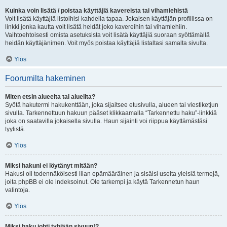
Kuinka voin lisätä / poistaa käyttäjiä kavereista tai vihamiehistä
Voit lisätä käyttäjiä listoihisi kahdella tapaa. Jokaisen käyttäjän profiilissa on
linkki jonka kautta voit lisätä heidät joko kavereihin tai vihamiehiin.
Vaihtoehtoisesti omista asetuksista voit lisätä käyttäjiä suoraan syöttämällä
heidän käyttäjänimen. Voit myös poistaa käyttäjiä listaltasi samalta sivulta.
Ylös
Foorumilta hakeminen
Miten etsin alueelta tai alueilta?
Syötä hakutermi hakukenttään, joka sijaitsee etusivulla, alueen tai viestiketjun
sivulla. Tarkennettuun hakuun pääset klikkaamalla “Tarkennettu haku”-linkkiä
joka on saatavilla jokaisella sivulla. Haun sijainti voi riippua käyttämästäsi
tyylistä.
Ylös
Miksi hakuni ei löytänyt mitään?
Hakusi oli todennäköisesti liian epämääräinen ja sisälsi useita yleisiä termejä,
joita phpBB ei ole indeksoinut. Ole tarkempi ja käytä Tarkennetun haun
valintoja.
Ylös
Miksi haku johti tyhjään sivuun!?