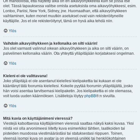
On mahdollista, että näytetty aika on eri aikavyöhykkeeltä kuin se jossa itse
olet. Tässä tapauksessa valitse omista asetuksista oma aikavyöhykkeesi, esim.
Lontoo, Pariisi, New York, Sidney, jne. Huomaathan, että aikavyöhykkeen
vaihtaminen, kuten monet muutkin asetukset ovat vain rekisteröityneille
käyttäjille. Jos et ole rekisteröitynyt, tämä on hyvä aika tehdä niin.
Ylös
Vaihdoin aikavyöhykkeen ja kellonaika on silti väärin!
Jos olet varmasti valinnut oikean aikavyöhykkeen ja aika on silti väärin, on
palvelimen kellonaika väärin. Ota yhteyttä ylläpitäjään korjataksesi ongelman.
Ylös
Kieleni ei ole valittavana!
Joko ylläpitäjä ei ole asentanut kielellesi kielipakettia tai kukaan ei ole
kääntänyt tätä foorumia kielellesi. Kokeile pyytää foorumin ylläpitäjältä, josko
hän voisi asentaa tarvitsemasi kielipaketin. Jos kielipakettia ei ole olemassa,
voit luoda uuden käännöksen. Lisätietoja löytyy
phpBB
®:n sivuilta.
Ylös
Mitä kuvia on käyttäjänimeni vieressä?
Viestejä katsottaessa käyttäjänimen vieressä saattaa näkyä kaksi kuvaa. Yksi
niistä voi olla arvonimeesi liitetty kuva esimerkiksi tähtien, laatikoiden tai
pisteiden muodossa viestimäärästäsi tai statuksestasi riippuen. Toinen,
yleensä isompi kuva on avatar ja on yleensä uniikki tai henkilökohtainen