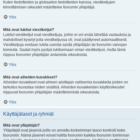
Kuten tiedotteiden ja globaalien tiedotteiden kanssa, viestiketjujen
kiinnittämisen oikeudet määrittelee foorumin ylläpitäjä.
Ylös
Mitä ovat lukitut viestiketjut?
Lukitut viestiketjut ovat viestiketjuja, joihin ei voi enää lähettää vastauksia ja
mahdolliset kyselyt joita viestiketjussa oli, ovat päättyneet automaattisesti.
Viestiketjuja voidaan lukita useista syistä ylläpitäjän tai foorumin valvojan
toimesta. Saatat myös pystyä lukitsemaan oman viestiketjusi, mutta tämä
riippuu foorumin ylläpitäjän antamista oikeuksista.
Ylös
Mitä ovat aiheiden kuvakkeet?
Aiheiden kuvakkeet ovat aiheen aloittajan valitsemia kuvakkeita joiden on
tarkoitus kuvastaa niiden sisältöä. Aiheiden kuvakkeiden käyttöoikeudet
riippuvat foorumin ylläpitäjän määrittelemistä oikeuksista.
Ylös
Käyttäjätasot ja ryhmät
Mitä ovat ylläpitäjät?
Ylläpitäjät ovat jäseniä joille on annettu korkeimman tason kontrolli koko
foorumiin. Nämä jäsenet voivat hallita foorumin kaikkia foorumin toiminnan