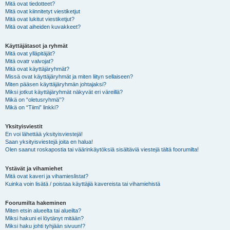
Mitä ovat tiedotteet?
Mitä ovat kiinnitetyt viestiketjut
Mitä ovat lukitut viestiketjut?
Mitä ovat aiheiden kuvakkeet?
Käyttäjätasot ja ryhmät
Mitä ovat ylläpitäjät?
Mitä ovatr valvojat?
Mitä ovat käyttäjäryhmät?
Missä ovat käyttäjäryhmät ja miten liityn sellaiseen?
Miten pääsen käyttäjäryhmän johtajaksi?
Miksi jotkut käyttäjäryhmät näkyvät eri väreillä?
Mikä on “oletusryhmä”?
Mikä on “Tiimi” linkki?
Yksityisviestit
En voi lähettää yksityisviestejä!
Saan yksityisviestejä joita en halua!
Olen saanut roskapostia tai väärinkäytöksiä sisältäviä viestejä tältä foorumilta!
Ystävät ja vihamiehet
Mitä ovat kaveri ja vihamieslistat?
Kuinka voin lisätä / poistaa käyttäjiä kavereista tai vihamiehistä
Foorumilta hakeminen
Miten etsin alueelta tai alueilta?
Miksi hakuni ei löytänyt mitään?
Miksi haku johti tyhjään sivuun!?