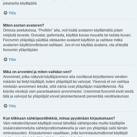
jokaisella käyttäjällä.
Ylös
Miten asetan avataren?
Omissa asetuksissa, “Profiilin” alla, voit lisätä avataren käyttämällä jotain
neljästä tavasta: Gravatar, galleriasta, käyttää kuvaa muualta tai ladata kuvan.
Foorumin ylläpitäjä päättää otetaanko avataret käyttöön ja valitsee mitkä
avatarien käyttöönottotavat sallitaan. Jos et voi käyttää avataria, ota yhteyttä
foorumin ylläpitäjään.
Ylös
Mikä on arvonimi ja miten vaihdan sen?
Arvonimet, jotka näkyvät käyttäjänimesi alla osoittavat kirjoittamiesi viestien
määrän tai tietyt käyttäjät, kuten ylläpitäjät tai valvojat. Yleensä et voi vaihtaa
minkään arvonimen tekstiä, sillä nämä ovat ylläpitäjän määrittelemiä. Älä
kirjoita viestejä vain parantaaksesi arvonimeäsi. Useimmat foorumit eivät siedä
tätä ja valvojat tai ylläpitäjät voivat yksinkertaisesti pienentää viestilaskuriasi.
Ylös
Kun klikkaan sähköpostilinkkiä, minua pyydetään kirjautumaan?
Vain rekisteröityneet käyttäjät voivat lähettää sähköpostia muille käyttäjille
sisäänrakennetulla sähköpostilomakkeella ja vain jos ylläpitäjä sallii tämän
ominaisuuden. Kirjautuminen vaaditaan, jotta tunnistautumattomat käyttäjät