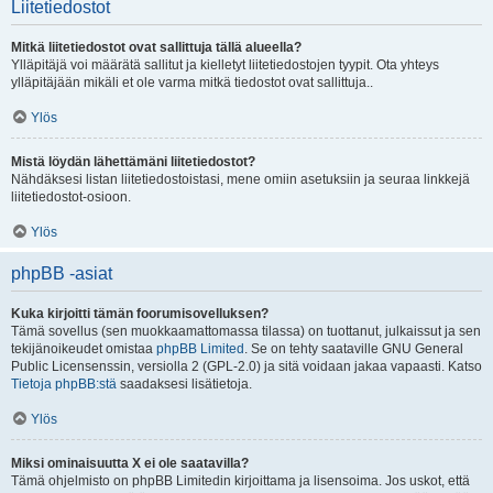
Liitetiedostot
Mitkä liitetiedostot ovat sallittuja tällä alueella?
Ylläpitäjä voi määrätä sallitut ja kielletyt liitetiedostojen tyypit. Ota yhteys
ylläpitäjään mikäli et ole varma mitkä tiedostot ovat sallittuja..
Ylös
Mistä löydän lähettämäni liitetiedostot?
Nähdäksesi listan liitetiedostoistasi, mene omiin asetuksiin ja seuraa linkkejä
liitetiedostot-osioon.
Ylös
phpBB -asiat
Kuka kirjoitti tämän foorumisovelluksen?
Tämä sovellus (sen muokkaamattomassa tilassa) on tuottanut, julkaissut ja sen
tekijänoikeudet omistaa
phpBB Limited
. Se on tehty saataville GNU General
Public Licensenssin, versiolla 2 (GPL-2.0) ja sitä voidaan jakaa vapaasti. Katso
Tietoja phpBB:stä
saadaksesi lisätietoja.
Ylös
Miksi ominaisuutta X ei ole saatavilla?
Tämä ohjelmisto on phpBB Limitedin kirjoittama ja lisensoima. Jos uskot, että