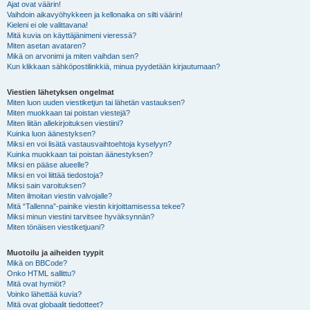
Ajat ovat väärin!
Vaihdoin aikavyöhykkeen ja kellonaika on silti väärin!
Kieleni ei ole valittavana!
Mitä kuvia on käyttäjänimeni vieressä?
Miten asetan avataren?
Mikä on arvonimi ja miten vaihdan sen?
Kun klikkaan sähköpostilinkkiä, minua pyydetään kirjautumaan?
Viestien lähetyksen ongelmat
Miten luon uuden viestiketjun tai lähetän vastauksen?
Miten muokkaan tai poistan viestejä?
Miten liitän allekirjoituksen viestiini?
Kuinka luon äänestyksen?
Miksi en voi lisätä vastausvaihtoehtoja kyselyyn?
Kuinka muokkaan tai poistan äänestyksen?
Miksi en pääse alueelle?
Miksi en voi liittää tiedostoja?
Miksi sain varoituksen?
Miten ilmoitan viestin valvojalle?
Mitä “Tallenna”-painike viestin kirjoittamisessa tekee?
Miksi minun viestini tarvitsee hyväksynnän?
Miten tönäisen viestiketjuani?
Muotoilu ja aiheiden tyypit
Mikä on BBCode?
Onko HTML sallittu?
Mitä ovat hymiöt?
Voinko lähettää kuvia?
Mitä ovat globaalit tiedotteet?