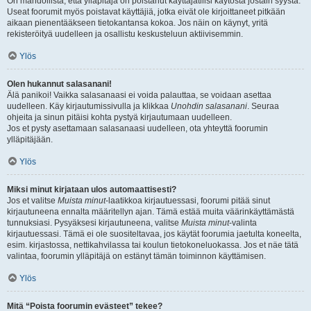
On mahdollista, että ylläpitäjä on poistanut käyttäjätilisi käytöstä jostain syystä.
Useat foorumit myös poistavat käyttäjiä, jotka eivät ole kirjoittaneet pitkään
aikaan pienentääkseen tietokantansa kokoa. Jos näin on käynyt, yritä
rekisteröityä uudelleen ja osallistu keskusteluun aktiivisemmin.
Ylös
Olen hukannut salasanani!
Älä panikoi! Vaikka salasanaasi ei voida palauttaa, se voidaan asettaa
uudelleen. Käy kirjautumissivulla ja klikkaa
Unohdin salasanani
. Seuraa
ohjeita ja sinun pitäisi kohta pystyä kirjautumaan uudelleen.
Jos et pysty asettamaan salasanaasi uudelleen, ota yhteyttä foorumin
ylläpitäjään.
Ylös
Miksi minut kirjataan ulos automaattisesti?
Jos et valitse
Muista minut
-laatikkoa kirjautuessasi, foorumi pitää sinut
kirjautuneena ennalta määritellyn ajan. Tämä estää muita väärinkäyttämästä
tunnuksiasi. Pysyäksesi kirjautuneena, valitse
Muista minut
-valinta
kirjautuessasi. Tämä ei ole suositeltavaa, jos käytät foorumia jaetulta koneelta,
esim. kirjastossa, nettikahvilassa tai koulun tietokoneluokassa. Jos et näe tätä
valintaa, foorumin ylläpitäjä on estänyt tämän toiminnon käyttämisen.
Ylös
Mitä “Poista foorumin evästeet” tekee?