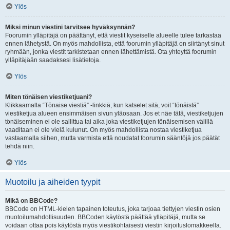
Ylös
Miksi minun viestini tarvitsee hyväksynnän?
Foorumin ylläpitäjä on päättänyt, että viestit kyseiselle alueelle tulee tarkastaa
ennen lähetystä. On myös mahdollista, että foorumin ylläpitäjä on siirtänyt sinut
ryhmään, jonka viestit tarkistetaan ennen lähettämistä. Ota yhteyttä foorumin
ylläpitäjään saadaksesi lisätietoja.
Ylös
Miten tönäisen viestiketjuani?
Klikkaamalla “Tönaise viestiä” -linkkiä, kun katselet sitä, voit “tönäistä”
viestiketjua alueen ensimmäisen sivun yläosaan. Jos et näe tätä, viestiketjujen
tönäiseminen ei ole sallittua tai aika joka viestiketjujen tönäisemisen välillä
vaaditaan ei ole vielä kulunut. On myös mahdollista nostaa viestiketjua
vastaamalla siihen, mutta varmista että noudatat foorumin sääntöjä jos päätät
tehdä niin.
Ylös
Muotoilu ja aiheiden tyypit
Mikä on BBCode?
BBCode on HTML-kielen tapainen toteutus, joka tarjoaa tiettyjen viestin osien
muotoilumahdollisuuden. BBCoden käytöstä päättää ylläpitäjä, mutta se
voidaan ottaa pois käytöstä myös viestikohtaisesti viestin kirjoituslomakkeella.