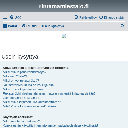
rintamamiestalo.fi
UKK
Rekisteröidy
Kirjaudu sisään
E
Portal
Etusivu
Usein kysyttyä
t
s
i
Usein kysyttyä
Kirjautumisen ja rekisteröitymisen ongelmat
Miksi minun pitää rekisteröityä?
Mikä on COPPA?
Miksi en voi rekisteröityä?
Rekisteröidyin, mutta en voi kirjautua!
Miksi en voi kirjautua sisään?
Rekisteröidyin joskus aiemmin, mutta en voi enää kirjautua sisään?!
Olen hukannut salasanani!
Miksi minut kirjataan ulos automaattisesti?
Mitä “Poista foorumin evästeet” tekee?
Käyttäjän asetukset
Miten muutan asetuksiani?
Kuinka estän käyttäjänimeni näkymisen paikalla olevissa käyttäjissä?