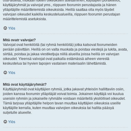
osa-alueita, mukaan lukien oikeuksien asettaminen, käyttäjien porttikiellot,
käyttäjäryhmät ja valvojat yms., riippuen foorumin perustajasta ja hänen
ylläpitäjille määrittelemistä oikeuksista. Heillä saattaa olla myös täydet
valvojan oikeudet kaikilla keskustelualueilla, riippuen foorumin perustajan
määrittelemistä asetuksista.
Ylös
Mitä ovatr valvojat?
Valvojat ovat henkilöitä (tai ryhmä henkilöitä) jotka katsovat foorumeiden
perään päivittäin. Heillä on on valta muokata ja poistaa viestejä ja lukita, avata,
siirtää, poistaa ja jakaa viestiketjuja niillä alueilla joissa heillä on valvojan
oikeudet. Yleensä valvojat ovat paikalla estämässä aiheen vierestä
keskustelua tai hyvien tapojen vastaisen materiaalin lähettämistä.
Ylös
Mitä ovat käyttäjäryhmät?
Käyttäjäryhmät ovat käyttäjien ryhmiä, jotka jakavat yhteisön hallittaviin osiin,
joiden kanssa foorumin ylläpitäjät voivat toimia. Jokainen käyttäjä voi kuulua
useisiin ryhmiin ja jokaiselle ryhmälle voidaan määritellä yksilölliset oikeudet.
Tämä tarjoaa ylläpitäjille helpon tavan muuttaa käyttäjien oikeuksia useille
käyttäjille kerralla, kuten muuttaa valvojien oikeuksia tai hallita pääsyä
suljetulle alueelle.
Ylös