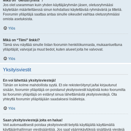
Mikä on “oletusryhmä”?
Jos olet useamman kuin yhden käyttäjäryhmän jäsen, oletusryhmääsi
käytetään määriteltäessä sinun kohdallasi käytettävää ryhmäväriä ja titteliä.
Foorumin ylläpitäjä saattaa antaa sinulle oikeudet vaihtaa oletusryhmääsi
omista asetuksista.
Ylös
Mikä on “Tiimi” linkki?
Tämä sivu näyttää sinulle listan foorumin henkilökunnasta, mukaanluettuna
ylläpitäjät, valvojat ja muut tiedot, kuten alueet joita he valvovat.
Ylös
Yksityisviestit
En voi lähettää yksityisviestejä!
Tähän on kolme mahdollista syytä. Et ole rekisteröitynyt ja/tai kirjautunut
sisään, foorumin ylläpitäjä on poistanut yksityisviestit käytöstä koko foorumilta
tai foorumin ylläpitäjä on estänyt sinua lähettämästä yksityisviestejä. Ota
yhteyttä foorumin ylläpitäjään saadaksesi lisätietoja.
Ylös
Saan yksityisviestejä joita en halua!
Voit automaattisesti poistaa yksityisviestit tietyltä käyttäjältä käyttämällä
käyttäjänhallinnan viestisääntöjä. Jos saat väärinkäytöksiä sisältäviä viestejä