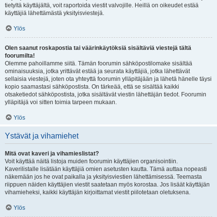
tietyltä käyttäjältä, voit raportoida viestit valvojille. Heillä on oikeudet estää
käyttäjiä lähettämästä yksityisviestejä.
Ylös
Olen saanut roskapostia tai väärinkäytöksiä sisältäviä viestejä tältä
foorumilta!
Olemme pahoillamme siitä. Tämän foorumin sähköpostilomake sisältää
ominaisuuksia, jotka yrittävät estää ja seurata käyttäjiä, jotka lähettävät
sellaisia viestejä, joten ota yhteyttä foorumin ylläpitäjään ja lähetä hänelle täysi
kopio saamastasi sähköpostista. On tärkeää, että se sisältää kaikki
otsaketiedot sähköpostista, jotka sisältävät viestin lähettäjän tiedot. Foorumin
ylläpitäjä voi sitten toimia tarpeen mukaan.
Ylös
Ystävät ja vihamiehet
Mitä ovat kaveri ja vihamieslistat?
Voit käyttää näitä listoja muiden foorumin käyttäjien organisointiin.
Kaverilistalle lisätään käyttäjiä omien asetusten kautta. Tämä auttaa nopeasti
näkemään jos he ovat paikalla ja yksityisviestien lähettämisessä. Teemasta
riippuen näiden käyttäjien viestit saatetaan myös korostaa. Jos lisäät käyttäjän
vihamieheksi, kaikki käyttäjän kirjoittamat viestit piilotetaan oletuksena.
Ylös