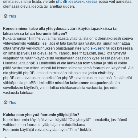
ominaisuus tulisi lisätä, vieraile
phpBB ideakeskuksessa
, jossa voit äänestää
olemassa olevia ideoita tai lähettää uuden.
Ylös
Keneen minun tulee olla yhteydessä väärinkäytöstapauksissa tai
lakiasioissa tähän foorumiin liittyen?
Kuka tahansa “Tiimi”-sivulla mainituista ylläpitäjistä on todennäköisesti sopiva
yhteyshenkilö valituksillesi. Jos et tätä kautta saa vastausta, sinun kannattaa
ottaa yhteyttä verkkotunnuksen omistajaan (tee
whois-kysely
) tai jos kyseessä
on ilmaispalvelussa oleva (esim. Yahoo!, free.fr, f2s.com, jne.), ota yhteyttä
ylläpitoon tai väärinkäytöksistä vastaavaan osastoon kyseisessä palvelussa.
Huomaa, että phpBB Limitedillä
ei ole lainkaan toimivaltaa
ja sitä ei voida
pitää vastuussa miten, missä tai kenen toimesta tämä foorumi on käytössä. Älä
ota yhteyttä phpBB Limitediin missään lakiasioissa
jotka eivät liity
phpBB.com-sivustoon tai pelkkään phpBB-sovellukseen itseensä. Jos lähetät
sähköpostia phpBB Limitedille
mistään kolmannen osapuolen
tämän
sovelluksen käytöstä, voit odottaa niukkasanaista vastausta, jos edes
vastausta lainkaan.
Ylös
Kuinka otan yhteyttä foorumin ylläpitäjään?
Kaikki foorumin käyttäjät voivat käyttää “Ota yhteyttä” -lomaketta, jos täämä
vaihtoehto on foorumin ylläpitäjän mahdollistama.
Foorumin käyttäjät voivat käyttää myös “Tiimi”-linkkiä.