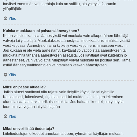
tarvitset enemmän vaihtoehtoja kuin on sallittu, ota yhteyttä foorumin
ylläpitäjään.
Ylös
Kuinka muokkaan tai poistan äänestyksen?
Kuten viestien kanssa, äänestyksiä voi muokata vain alkuperäinen lähettäjä,
valvoja tai ylläpitäjä. Muokataksesi äänestystä, muokkaa ensimmäistä viestiä
viestiketjussa. Äänestys on aina kytketty viestiketjun ensimmäiseen viestiin.
Jos kukaan ei ole vielä äänestänyt, käyttäjät voivat poistaa äänestyksen tai
muokata mitä tahansa äänestyksen asetusta. Jos käyttäjät ovat kuitenkin jo
äänestäneet, vain valvojat tai ylläpitäjät voivat muokata tai poistaa sen. Tämä
estää äänestysvaihtoehtojen vaihtamisen kesken äänestyksen.
Ylös
Miksi en pääse alueelle?
Jotkin alueet saattavat olla rajattu vain tietyille käyttäjille tai ryhmille.
Katsoaksesi, lukeaksesi, kirjoittaaksesi tai muiden toimintojen tekeminen
alueella saattaa tarvita erikoisoikeuksia. Jos haluat oikeudet, ota yhteyttä
foorumin valvojaan tai ylläpitäjään.
Ylös
Miksi en voi liittää tiedostoja?
Liitetiedostojen oikeudet annetaan alueen, ryhmän tai käyttäjän mukaan.