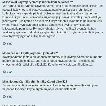
Missä ovat käyttäjäryhmät ja miten liityn sellaiseen?
Voit nähdä kaikki ryhmät “Käyttäjäryhmät”-linkin kautta omissa asetuksissa. Jos
haluat liittyä yhteen, klikkaa vastaavaa painiketta. Kaikissa ryhmissä ei
kuitenkaan ole vapaata pääsyä. Jotkut ryhmät vaativat hyväksynnän ennen
kuin voit liittyä. Jotkut voivat olla suljettuja ja joissakin voi olla jopa piilotettuja
jäsenyyksiä. Jos ryhmä on avoin, voit liittyä siihen klikkaamalla painiketta. Jos
ryhmä vaatii hyväksynnän liittymistä varten, voit pyytää liittymislupaa
klikkaamalla painiketta. Ryhmän johtajan täytyy hyväksyä pyyntösi ja hän
saattaa kysyä miksi haluat liittyä ryhmään. Älä häiriköi ryhmän ylläpitäjiä jos he
eivät hyväksy pyyntöäsi. Heillä on syynsä.
Ylös
Miten pääsen käyttäjäryhmän johtajaksi?
Käyttäjäryhmän johtaja on yleensä määritelty, kun käyttäjäryhmät on alunperin
luotu ylläpitäjän toimesta. Jos haluat luoda käyttäjäryhmän, ensimmäinen
yhteyshenkilösi tulisi olla ylläpitäjä. Kokeile yksityisviestin lähettämistä.
Ylös
Miksi jotkut käyttäjäryhmät näkyvät eri väreillä?
Foorumin ylläpitäjä voi määritellä tietyn käyttäjäryhmän jäsenille värin joka
helpottaa kyseisen käyttäjäryhmän jäsenten tunnistamista.
Ylös