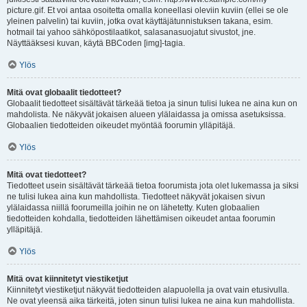
picture.gif. Et voi antaa osoitetta omalla koneellasi oleviin kuviin (ellei se ole
yleinen palvelin) tai kuviin, jotka ovat käyttäjätunnistuksen takana, esim.
hotmail tai yahoo sähköpostilaatikot, salasanasuojatut sivustot, jne.
Näyttääksesi kuvan, käytä BBCoden [img]-tagia.
Ylös
Mitä ovat globaalit tiedotteet?
Globaalit tiedotteet sisältävät tärkeää tietoa ja sinun tulisi lukea ne aina kun on
mahdolista. Ne näkyvät jokaisen alueen ylälaidassa ja omissa asetuksissa.
Globaalien tiedotteiden oikeudet myöntää foorumin ylläpitäjä.
Ylös
Mitä ovat tiedotteet?
Tiedotteet usein sisältävät tärkeää tietoa foorumista jota olet lukemassa ja siksi
ne tulisi lukea aina kun mahdollista. Tiedotteet näkyvät jokaisen sivun
ylälaidassa niillä foorumeilla joihin ne on lähetetty. Kuten globaalien
tiedotteiden kohdalla, tiedotteiden lähettämisen oikeudet antaa foorumin
ylläpitäjä.
Ylös
Mitä ovat kiinnitetyt viestiketjut
Kiinnitetyt viestiketjut näkyvät tiedotteiden alapuolella ja ovat vain etusivulla.
Ne ovat yleensä aika tärkeitä, joten sinun tulisi lukea ne aina kun mahdollista.