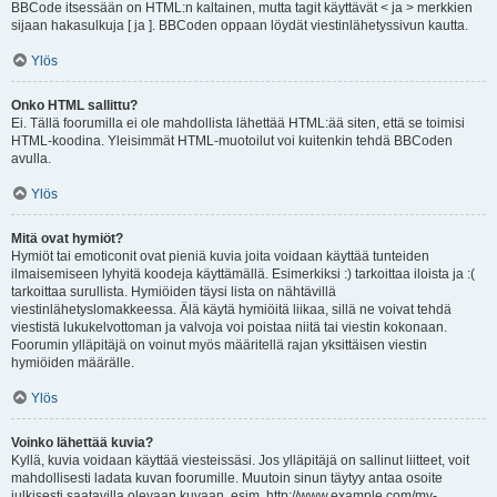
BBCode itsessään on HTML:n kaltainen, mutta tagit käyttävät < ja > merkkien
sijaan hakasulkuja [ ja ]. BBCoden oppaan löydät viestinlähetyssivun kautta.
Ylös
Onko HTML sallittu?
Ei. Tällä foorumilla ei ole mahdollista lähettää HTML:ää siten, että se toimisi
HTML-koodina. Yleisimmät HTML-muotoilut voi kuitenkin tehdä BBCoden
avulla.
Ylös
Mitä ovat hymiöt?
Hymiöt tai emoticonit ovat pieniä kuvia joita voidaan käyttää tunteiden
ilmaisemiseen lyhyitä koodeja käyttämällä. Esimerkiksi :) tarkoittaa iloista ja :(
tarkoittaa surullista. Hymiöiden täysi lista on nähtävillä
viestinlähetyslomakkeessa. Älä käytä hymiöitä liikaa, sillä ne voivat tehdä
viestistä lukukelvottoman ja valvoja voi poistaa niitä tai viestin kokonaan.
Foorumin ylläpitäjä on voinut myös määritellä rajan yksittäisen viestin
hymiöiden määrälle.
Ylös
Voinko lähettää kuvia?
Kyllä, kuvia voidaan käyttää viesteissäsi. Jos ylläpitäjä on sallinut liitteet, voit
mahdollisesti ladata kuvan foorumille. Muutoin sinun täytyy antaa osoite
julkisesti saatavilla olevaan kuvaan, esim. http://www.example.com/my-