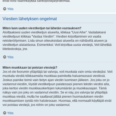
eivät voisi väärinkäyttää sähköpostijärjestelmää.
Ylös
Viestien lähetyksen ongelmat
Miten luon uuden viestiketjun tai lähetän vastauksen?
Aloittaaksesi uuden viestiketjun alueella, klikkaa "Uusi Aihe". Vastataksesi
viestiketjuun klikkaa "Vastaa Viestiin". Viestien kirjoittaminen voi vaatia
rekisteröitymisen. Lista sinun oikeuksistasi alueella on nähtävillä alueen ja
viestiketjun alalaidassa. Esimerkiksi: Voit kirjoittaa uusia viestejä, Voit lähettää
liitetiedostoja, jne.
Ylös
Miten muokkaan tai poistan viestejä?
Jos et ole foorumin ylläpitäjä tai valvoja, voit muokata vain omia viestejäsi. Voit
muokata viestiä klikkaamalla muokkaa-painiketta haluamassasi viestissä.
Joskus painike toimii vain tietyn ajan viestin luomisen jälkeen. Jos joku on jo
vastannut viestiin, löydät viestiketjuun palatessasi pienen tekstin viestisi alla,
joka kertoo viestin muokkauskertojen lukumäärän ja muokkausajan. Tämä
näkyy vain jos joku on vastannut viestiin. Se ei näy, jos valvoja tai ylläpitäjä
muokkaa viestiä, mutta he saattavat jättää pienen huomautuksen viestin
muokkaamisen syistä niin halutessaan. Huomaa, että normaalit käyttäjät eivät
voi poistaa viestejä, jos niihin on joku vastannut.
Ylös