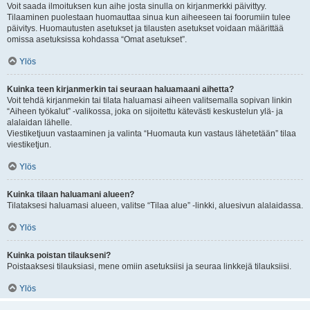
Voit saada ilmoituksen kun aihe josta sinulla on kirjanmerkki päivittyy.
Tilaaminen puolestaan huomauttaa sinua kun aiheeseen tai foorumiin tulee
päivitys. Huomautusten asetukset ja tilausten asetukset voidaan määrittää
omissa asetuksissa kohdassa “Omat asetukset”.
Ylös
Kuinka teen kirjanmerkin tai seuraan haluamaani aihetta?
Voit tehdä kirjanmekin tai tilata haluamasi aiheen valitsemalla sopivan linkin
“Aiheen työkalut” -valikossa, joka on sijoitettu kätevästi keskustelun ylä- ja
alalaidan lähelle.
Viestiketjuun vastaaminen ja valinta “Huomauta kun vastaus lähetetään” tilaa
viestiketjun.
Ylös
Kuinka tilaan haluamani alueen?
Tilataksesi haluamasi alueen, valitse “Tilaa alue” -linkki, aluesivun alalaidassa.
Ylös
Kuinka poistan tilaukseni?
Poistaaksesi tilauksiasi, mene omiin asetuksiisi ja seuraa linkkejä tilauksiisi.
Ylös