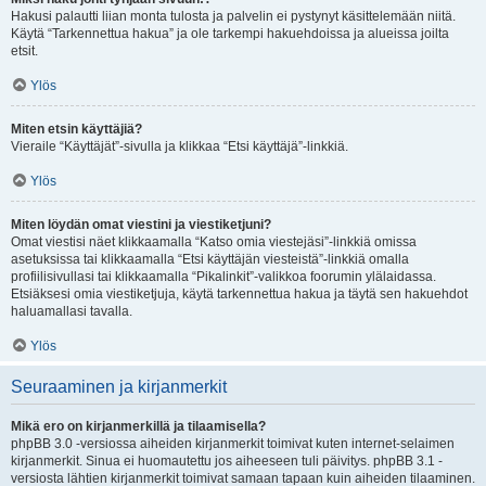
Hakusi palautti liian monta tulosta ja palvelin ei pystynyt käsittelemään niitä.
Käytä “Tarkennettua hakua” ja ole tarkempi hakuehdoissa ja alueissa joilta
etsit.
Ylös
Miten etsin käyttäjiä?
Vieraile “Käyttäjät”-sivulla ja klikkaa “Etsi käyttäjä”-linkkiä.
Ylös
Miten löydän omat viestini ja viestiketjuni?
Omat viestisi näet klikkaamalla “Katso omia viestejäsi”-linkkiä omissa
asetuksissa tai klikkaamalla “Etsi käyttäjän viesteistä”-linkkiä omalla
profiilisivullasi tai klikkaamalla “Pikalinkit”-valikkoa foorumin ylälaidassa.
Etsiäksesi omia viestiketjuja, käytä tarkennettua hakua ja täytä sen hakuehdot
haluamallasi tavalla.
Ylös
Seuraaminen ja kirjanmerkit
Mikä ero on kirjanmerkillä ja tilaamisella?
phpBB 3.0 -versiossa aiheiden kirjanmerkit toimivat kuten internet-selaimen
kirjanmerkit. Sinua ei huomautettu jos aiheeseen tuli päivitys. phpBB 3.1 -
versiosta lähtien kirjanmerkit toimivat samaan tapaan kuin aiheiden tilaaminen.