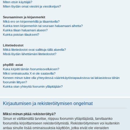
Miten etsin käyttäjiä?
Miten löydän omat viestini ja viestiketjuni?
Seuraaminen ja kirjanmerkit
Mikä ero on kirjanmerkillä ja tilaamisella?
Kuinka teen kirjanmerkin tai seuraan haluamaani aihetta?
Kuinka tilaan haluamani alueen?
Kuinka poistan tilaukseni?
Liitetiedostot
Mitkä liitetiedostot ovat sallittuja tällä alueella?
Mistä löydän lähettämäni liitetiedostot?
phpBB -asiat
Kuka kirjoitti tämän foorumisovelluksen?
Miksi ominaisuutta X ei ole saatavilla?
Keneen minun tulee olla yhteydessä väärinkäytöstapauksissa tai lakiasioissa tähän
foorumiin liittyen?
Kuinka otan yhteyttä foorumin ylläpitäjään?
Kirjautumisen ja rekisteröitymisen ongelmat
Miksi minun pitää rekisteröityä?
Sinun ei välttämättä tarvitse, riippuu foorumin ylläpitäjästä, tarvitaanko
foorumilla kirjoittamiseen rekisteröitymistä. Rekisteröityminen voi kuitenkin
antaa sinulle lisää ominaisuuksia käyttöön, jotka eivät ole vieraiden