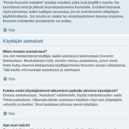
“Poista foorumin evästeet” poistaa evästeet, jotka ovat phpBB:n luomia. Ne
tunnistavat sinut ja pitävät sinut kirjautuneena foorumille. Evästeet tarjoavat
myös toimintoja, kuten luettujen seurantaa, jos ne ovat foorumin ylläpitäjän
käyttöönottamia. Jos sinulla on sisään tai uloskirjautumisen kanssa ongelmia,
foorumin evästeiden poistaminen voi auttaa.
Ylös
Käyttäjän asetukset
Miten muutan asetuksiani?
Jos olet rekisteröitynyt käyttäjä, kaikki asetuksesi tallennetaan foorumin
tietokantaan. Muokataksesi niitä, vieraile omissa asetuksissa, johon vievä
linkki löytyy yleensä klikkaamalla käyttäjänimeäsi foorumin sivujen ylälaidassa.
Tätä kautta voit muokata asetuksiasi ja valintojasi.
Ylös
Kuinka estän käyttäjänimeni näkymisen paikalla olevissa käyttäjissä?
Omissa asetuksissasi, “Asetukset”-välilehdellä, löydät mahdollisuuden valita
Piilota paikallaolo
. Ottamalla tämän asetuksen käyttöön näyt vain ylläpitäjille,
valvojille ja itsellesi. Sinut lasketaan piilossa oleviin käyttäjiin.
Ylös
Ajat ovat väärin!