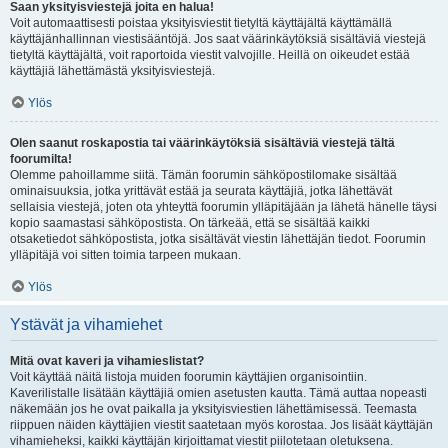
Saan yksityisviestejä joita en halua!
Voit automaattisesti poistaa yksityisviestit tietyltä käyttäjältä käyttämällä
käyttäjänhallinnan viestisääntöjä. Jos saat väärinkäytöksiä sisältäviä viestejä
tietyltä käyttäjältä, voit raportoida viestit valvojille. Heillä on oikeudet estää
käyttäjiä lähettämästä yksityisviestejä.
Ylös
Olen saanut roskapostia tai väärinkäytöksiä sisältäviä viestejä tältä
foorumilta!
Olemme pahoillamme siitä. Tämän foorumin sähköpostilomake sisältää
ominaisuuksia, jotka yrittävät estää ja seurata käyttäjiä, jotka lähettävät
sellaisia viestejä, joten ota yhteyttä foorumin ylläpitäjään ja lähetä hänelle täysi
kopio saamastasi sähköpostista. On tärkeää, että se sisältää kaikki
otsaketiedot sähköpostista, jotka sisältävät viestin lähettäjän tiedot. Foorumin
ylläpitäjä voi sitten toimia tarpeen mukaan.
Ylös
Ystävät ja vihamiehet
Mitä ovat kaveri ja vihamieslistat?
Voit käyttää näitä listoja muiden foorumin käyttäjien organisointiin.
Kaverilistalle lisätään käyttäjiä omien asetusten kautta. Tämä auttaa nopeasti
näkemään jos he ovat paikalla ja yksityisviestien lähettämisessä. Teemasta
riippuen näiden käyttäjien viestit saatetaan myös korostaa. Jos lisäät käyttäjän
vihamieheksi, kaikki käyttäjän kirjoittamat viestit piilotetaan oletuksena.