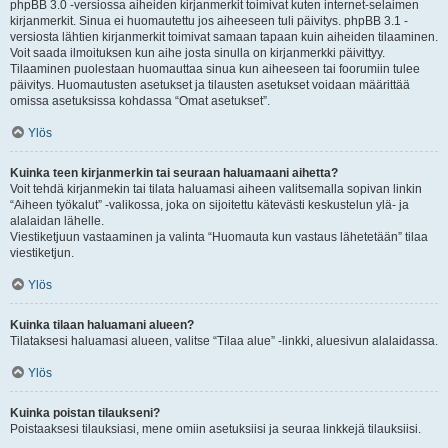
phpBB 3.0 -versiossa aiheiden kirjanmerkit toimivat kuten internet-selaimen
kirjanmerkit. Sinua ei huomautettu jos aiheeseen tuli päivitys. phpBB 3.1 -
versiosta lähtien kirjanmerkit toimivat samaan tapaan kuin aiheiden tilaaminen.
Voit saada ilmoituksen kun aihe josta sinulla on kirjanmerkki päivittyy.
Tilaaminen puolestaan huomauttaa sinua kun aiheeseen tai foorumiin tulee
päivitys. Huomautusten asetukset ja tilausten asetukset voidaan määrittää
omissa asetuksissa kohdassa “Omat asetukset”.
Ylös
Kuinka teen kirjanmerkin tai seuraan haluamaani aihetta?
Voit tehdä kirjanmekin tai tilata haluamasi aiheen valitsemalla sopivan linkin
“Aiheen työkalut” -valikossa, joka on sijoitettu kätevästi keskustelun ylä- ja
alalaidan lähelle.
Viestiketjuun vastaaminen ja valinta “Huomauta kun vastaus lähetetään” tilaa
viestiketjun.
Ylös
Kuinka tilaan haluamani alueen?
Tilataksesi haluamasi alueen, valitse “Tilaa alue” -linkki, aluesivun alalaidassa.
Ylös
Kuinka poistan tilaukseni?
Poistaaksesi tilauksiasi, mene omiin asetuksiisi ja seuraa linkkejä tilauksiisi.