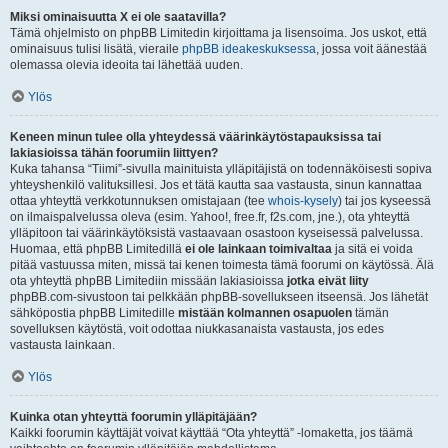
Miksi ominaisuutta X ei ole saatavilla?
Tämä ohjelmisto on phpBB Limitedin kirjoittama ja lisensoima. Jos uskot, että
ominaisuus tulisi lisätä, vieraile
phpBB ideakeskuksessa
, jossa voit äänestää
olemassa olevia ideoita tai lähettää uuden.
Ylös
Keneen minun tulee olla yhteydessä väärinkäytöstapauksissa tai
lakiasioissa tähän foorumiin liittyen?
Kuka tahansa “Tiimi”-sivulla mainituista ylläpitäjistä on todennäköisesti sopiva
yhteyshenkilö valituksillesi. Jos et tätä kautta saa vastausta, sinun kannattaa
ottaa yhteyttä verkkotunnuksen omistajaan (tee
whois-kysely
) tai jos kyseessä
on ilmaispalvelussa oleva (esim. Yahoo!, free.fr, f2s.com, jne.), ota yhteyttä
ylläpitoon tai väärinkäytöksistä vastaavaan osastoon kyseisessä palvelussa.
Huomaa, että phpBB Limitedillä
ei ole lainkaan toimivaltaa
ja sitä ei voida
pitää vastuussa miten, missä tai kenen toimesta tämä foorumi on käytössä. Älä
ota yhteyttä phpBB Limitediin missään lakiasioissa
jotka eivät liity
phpBB.com-sivustoon tai pelkkään phpBB-sovellukseen itseensä. Jos lähetät
sähköpostia phpBB Limitedille
mistään kolmannen osapuolen
tämän
sovelluksen käytöstä, voit odottaa niukkasanaista vastausta, jos edes
vastausta lainkaan.
Ylös
Kuinka otan yhteyttä foorumin ylläpitäjään?
Kaikki foorumin käyttäjät voivat käyttää “Ota yhteyttä” -lomaketta, jos täämä