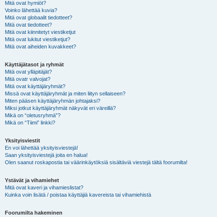
Mitä ovat hymiöt?
Voinko lähettää kuvia?
Mitä ovat globaalit tiedotteet?
Mitä ovat tiedotteet?
Mitä ovat kiinnitetyt viestiketjut
Mitä ovat lukitut viestiketjut?
Mitä ovat aiheiden kuvakkeet?
Käyttäjätasot ja ryhmät
Mitä ovat ylläpitäjät?
Mitä ovatr valvojat?
Mitä ovat käyttäjäryhmät?
Missä ovat käyttäjäryhmät ja miten liityn sellaiseen?
Miten pääsen käyttäjäryhmän johtajaksi?
Miksi jotkut käyttäjäryhmät näkyvät eri väreillä?
Mikä on “oletusryhmä”?
Mikä on “Tiimi” linkki?
Yksityisviestit
En voi lähettää yksityisviestejä!
Saan yksityisviestejä joita en halua!
Olen saanut roskapostia tai väärinkäytöksiä sisältäviä viestejä tältä foorumilta!
Ystävät ja vihamiehet
Mitä ovat kaveri ja vihamieslistat?
Kuinka voin lisätä / poistaa käyttäjiä kavereista tai vihamiehistä
Foorumilta hakeminen