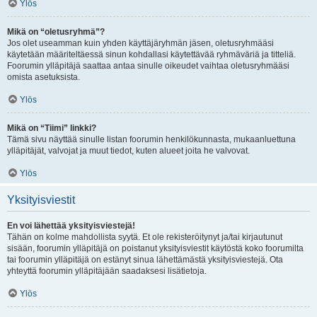
Ylös
Mikä on “oletusryhmä”?
Jos olet useamman kuin yhden käyttäjäryhmän jäsen, oletusryhmääsi
käytetään määriteltäessä sinun kohdallasi käytettävää ryhmäväriä ja titteliä.
Foorumin ylläpitäjä saattaa antaa sinulle oikeudet vaihtaa oletusryhmääsi
omista asetuksista.
Ylös
Mikä on “Tiimi” linkki?
Tämä sivu näyttää sinulle listan foorumin henkilökunnasta, mukaanluettuna
ylläpitäjät, valvojat ja muut tiedot, kuten alueet joita he valvovat.
Ylös
Yksityisviestit
En voi lähettää yksityisviestejä!
Tähän on kolme mahdollista syytä. Et ole rekisteröitynyt ja/tai kirjautunut
sisään, foorumin ylläpitäjä on poistanut yksityisviestit käytöstä koko foorumilta
tai foorumin ylläpitäjä on estänyt sinua lähettämästä yksityisviestejä. Ota
yhteyttä foorumin ylläpitäjään saadaksesi lisätietoja.
Ylös