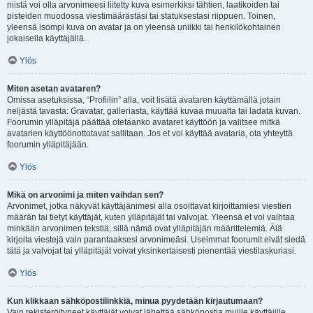
niistä voi olla arvonimeesi liitetty kuva esimerkiksi tähtien, laatikoiden tai
pisteiden muodossa viestimäärästäsi tai statuksestasi riippuen. Toinen,
yleensä isompi kuva on avatar ja on yleensä uniikki tai henkilökohtainen
jokaisella käyttäjällä.
Ylös
Miten asetan avataren?
Omissa asetuksissa, “Profiilin” alla, voit lisätä avataren käyttämällä jotain
neljästä tavasta: Gravatar, galleriasta, käyttää kuvaa muualta tai ladata kuvan.
Foorumin ylläpitäjä päättää otetaanko avataret käyttöön ja valitsee mitkä
avatarien käyttöönottotavat sallitaan. Jos et voi käyttää avataria, ota yhteyttä
foorumin ylläpitäjään.
Ylös
Mikä on arvonimi ja miten vaihdan sen?
Arvonimet, jotka näkyvät käyttäjänimesi alla osoittavat kirjoittamiesi viestien
määrän tai tietyt käyttäjät, kuten ylläpitäjät tai valvojat. Yleensä et voi vaihtaa
minkään arvonimen tekstiä, sillä nämä ovat ylläpitäjän määrittelemiä. Älä
kirjoita viestejä vain parantaaksesi arvonimeäsi. Useimmat foorumit eivät siedä
tätä ja valvojat tai ylläpitäjät voivat yksinkertaisesti pienentää viestilaskuriasi.
Ylös
Kun klikkaan sähköpostilinkkiä, minua pyydetään kirjautumaan?
Vain rekisteröityneet käyttäjät voivat lähettää sähköpostia muille käyttäjille