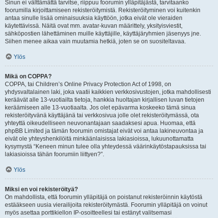
Sinun ei välttämättä tarvitse, riippuu foorumin ylläpitäjästä, tarvitaanko
foorumilla kirjoittamiseen rekisteröitymistä. Rekisteröityminen voi kuitenkin
antaa sinulle lisää ominaisuuksia käyttöön, jotka eivät ole vieraiden
käytettävissä. Näitä ovat mm. avatar-kuvan määrittely, yksityisviestit,
sähköpostien lähettäminen muille käyttäjille, käyttäjäryhmien jäsenyys jne.
Siihen menee aikaa vain muutamia hetkiä, joten se on suositeltavaa.
Ylös
Mikä on COPPA?
COPPA, tai Children’s Online Privacy Protection Act of 1998, on
yhdysvaltalainen laki, joka vaatii kaikkien verkkosivustojen, jotka mahdollisesti
keräävät alle 13-vuotiailta tietoja, hankkia huoltajan kirjallisen luvan tietojen
keräämiseen alle 13-vuotiaalta. Jos olet epävarma koskeeko tämä sinua
rekisteröityvänä käyttäjänä tai verkkosivua jolle olet rekisteröitymässä, ota
yhteyttä oikeudelliseen neuvonantajaan saadaksesi apua. Huomaa, että
phpBB Limited ja tämän foorumin omistajat eivät voi antaa lakineuvontaa ja
eivät ole yhteyshenkilöitä minkäänlaisissa lakiasioissa, lukuunottamatta
kysymystä “Keneen minun tulee olla yhteydessä väärinkäytöstapauksissa tai
lakiasioissa tähän foorumiin liittyen?”.
Ylös
Miksi en voi rekisteröityä?
On mahdollista, että foorumin ylläpitäjä on poistanut rekisteröinnin käytöstä
estääkseen uusia vierailijoita rekisteröitymästä. Foorumin ylläpitäjä on voinut
myös asettaa porttikiellon IP-osoitteellesi tai estänyt valitsemasi