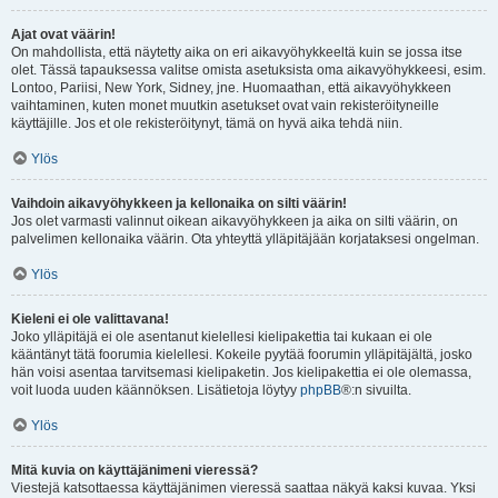
Ajat ovat väärin!
On mahdollista, että näytetty aika on eri aikavyöhykkeeltä kuin se jossa itse
olet. Tässä tapauksessa valitse omista asetuksista oma aikavyöhykkeesi, esim.
Lontoo, Pariisi, New York, Sidney, jne. Huomaathan, että aikavyöhykkeen
vaihtaminen, kuten monet muutkin asetukset ovat vain rekisteröityneille
käyttäjille. Jos et ole rekisteröitynyt, tämä on hyvä aika tehdä niin.
Ylös
Vaihdoin aikavyöhykkeen ja kellonaika on silti väärin!
Jos olet varmasti valinnut oikean aikavyöhykkeen ja aika on silti väärin, on
palvelimen kellonaika väärin. Ota yhteyttä ylläpitäjään korjataksesi ongelman.
Ylös
Kieleni ei ole valittavana!
Joko ylläpitäjä ei ole asentanut kielellesi kielipakettia tai kukaan ei ole
kääntänyt tätä foorumia kielellesi. Kokeile pyytää foorumin ylläpitäjältä, josko
hän voisi asentaa tarvitsemasi kielipaketin. Jos kielipakettia ei ole olemassa,
voit luoda uuden käännöksen. Lisätietoja löytyy
phpBB
®:n sivuilta.
Ylös
Mitä kuvia on käyttäjänimeni vieressä?
Viestejä katsottaessa käyttäjänimen vieressä saattaa näkyä kaksi kuvaa. Yksi