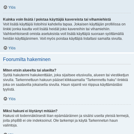
Ylös
Kuinka voin lisätä / poistaa käyttäjiä kavereista tai vihamiehistä
Voit lisätä käyttäjiä listoihisi kahdella tapaa. Jokaisen käyttäjän profiilissa on
linkki jonka kautta voit lisätä heidät joko kavereihin tai vihamiehiin.
Vaihtoehtoisesti omista asetuksista voit lisätä käyttäjiä suoraan syöttämällä
heidän käyttäjänimen. Voit myös poistaa käyttäjiä listaltasi samalta sivulta.
Ylös
Foorumilta hakeminen
Miten etsin alueelta tai alueilta?
Syötä hakutermi hakukenttään, joka sijaitsee etusivulla, alueen tai viestiketjun
sivulla. Tarkennettuun hakuun pääset klikkaamalla “Tarkennettu haku”-linkkiä
joka on saatavilla jokaisella sivulla. Haun sijainti voi riippua käyttämästäsi
tyylistä.
Ylös
Miksi hakuni ei löytänyt mitään?
Hakusi oli todennäköisesti liian epämääräinen ja sisälsi useita yleisiä termejä,
joita phpBB ei ole indeksoinut. Ole tarkempi ja käytä Tarkennetun haun
valintoja.