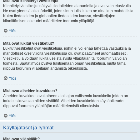
Mitä ovat kiinnitetyt viestiketjut
Kiinnitetyt viestiketjut näkyvät tiedotteiden alapuolella ja ovat vain etusivulla.
Ne ovat yleensä aika tärkeitä, joten sinun tulisi lukea ne aina kun mahdollista.
Kuten tiedotteiden ja globaalien tiedotteiden kanssa, viestiketjujen
kiinnittämisen oikeudet määrittelee foorumin ylläpitäjä.
Ylös
Mitä ovat lukitut viestiketjut?
Lukitut viestiketjut ovat viestiketjuja, joihin ei voi enää lähettää vastauksia ja
mahdolliset kyselyt joita viestiketjussa oli, ovat päättyneet automaattisesti.
Viestiketjuja voidaan lukita useista syistä ylläpitäjän tai foorumin valvojan
toimesta. Saatat myös pystyä lukitsemaan oman viestiketjusi, mutta tämä
riippuu foorumin ylläpitäjän antamista oikeuksista.
Ylös
Mitä ovat aiheiden kuvakkeet?
Aiheiden kuvakkeet ovat aiheen aloittajan valitsemia kuvakkeita joiden on
tarkoitus kuvastaa niiden sisältöä. Aiheiden kuvakkeiden käyttöoikeudet
riippuvat foorumin ylläpitäjän määrittelemistä oikeuksista.
Ylös
Käyttäjätasot ja ryhmät
Mitä ovat ylläpitäjät?