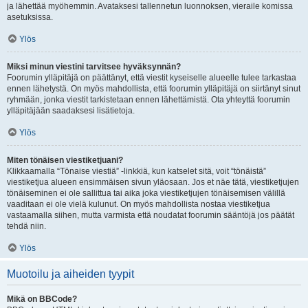
ja lähettää myöhemmin. Avataksesi tallennetun luonnoksen, vieraile komissa
asetuksissa.
Ylös
Miksi minun viestini tarvitsee hyväksynnän?
Foorumin ylläpitäjä on päättänyt, että viestit kyseiselle alueelle tulee tarkastaa
ennen lähetystä. On myös mahdollista, että foorumin ylläpitäjä on siirtänyt sinut
ryhmään, jonka viestit tarkistetaan ennen lähettämistä. Ota yhteyttä foorumin
ylläpitäjään saadaksesi lisätietoja.
Ylös
Miten tönäisen viestiketjuani?
Klikkaamalla “Tönaise viestiä” -linkkiä, kun katselet sitä, voit “tönäistä”
viestiketjua alueen ensimmäisen sivun yläosaan. Jos et näe tätä, viestiketjujen
tönäiseminen ei ole sallittua tai aika joka viestiketjujen tönäisemisen välillä
vaaditaan ei ole vielä kulunut. On myös mahdollista nostaa viestiketjua
vastaamalla siihen, mutta varmista että noudatat foorumin sääntöjä jos päätät
tehdä niin.
Ylös
Muotoilu ja aiheiden tyypit
Mikä on BBCode?