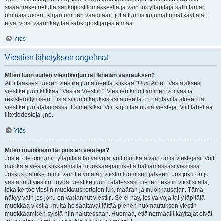
sisäänrakennetulla sähköpostilomakkeella ja vain jos ylläpitäjä sallii tämän
ominaisuuden. Kirjautuminen vaaditaan, jotta tunnistautumattomat käyttäjät
eivät voisi väärinkäyttää sähköpostijärjestelmää.
Ylös
Viestien lähetyksen ongelmat
Miten luon uuden viestiketjun tai lähetän vastauksen?
Aloittaaksesi uuden viestiketjun alueella, klikkaa "Uusi Aihe". Vastataksesi
viestiketjuun klikkaa "Vastaa Viestiin". Viestien kirjoittaminen voi vaatia
rekisteröitymisen. Lista sinun oikeuksistasi alueella on nähtävillä alueen ja
viestiketjun alalaidassa. Esimerkiksi: Voit kirjoittaa uusia viestejä, Voit lähettää
liitetiedostoja, jne.
Ylös
Miten muokkaan tai poistan viestejä?
Jos et ole foorumin ylläpitäjä tai valvoja, voit muokata vain omia viestejäsi. Voit
muokata viestiä klikkaamalla muokkaa-painiketta haluamassasi viestissä.
Joskus painike toimii vain tietyn ajan viestin luomisen jälkeen. Jos joku on jo
vastannut viestiin, löydät viestiketjuun palatessasi pienen tekstin viestisi alla,
joka kertoo viestin muokkauskertojen lukumäärän ja muokkausajan. Tämä
näkyy vain jos joku on vastannut viestiin. Se ei näy, jos valvoja tai ylläpitäjä
muokkaa viestiä, mutta he saattavat jättää pienen huomautuksen viestin
muokkaamisen syistä niin halutessaan. Huomaa, että normaalit käyttäjät eivät