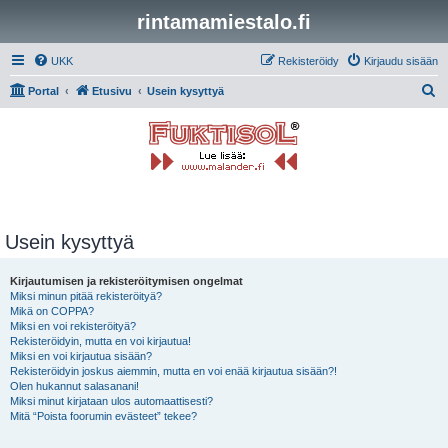
rintamamiestalo.fi
UKK
Rekisteröidy
Kirjaudu sisään
E
Portal
Etusivu
Usein kysyttyä
t
s
i
Usein kysyttyä
Kirjautumisen ja rekisteröitymisen ongelmat
Miksi minun pitää rekisteröityä?
Mikä on COPPA?
Miksi en voi rekisteröityä?
Rekisteröidyin, mutta en voi kirjautua!
Miksi en voi kirjautua sisään?
Rekisteröidyin joskus aiemmin, mutta en voi enää kirjautua sisään?!
Olen hukannut salasanani!
Miksi minut kirjataan ulos automaattisesti?
Mitä “Poista foorumin evästeet” tekee?