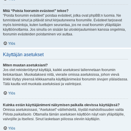
Mitä “Poista foorumin evästeet” tekee?
“Poista foorumin evästeet” poistaa evästeet, jotka ovat phpBB:n luomia. Ne
tunnistavat sinut ja pitävät sinut kirjautuneena foorumille. Evästeet tarjoavat
myös toimintoja, kuten luettujen seurantaa, jos ne ovat foorumin ylläpitäjän
käyttöönottamia. Jos sinulla on sisään tai uloskirjautumisen kanssa ongelmia,
foorumin evästeiden poistaminen voi auttaa.
Ylös
Käyttäjän asetukset
Miten muutan asetuksiani?
Jos olet rekisteröitynyt käyttäjä, kaikki asetuksesi tallennetaan foorumin
tietokantaan. Muokataksesi niitä, vieraile omissa asetuksissa, johon vievä
linkki löytyy yleensä klikkaamalla käyttäjänimeäsi foorumin sivujen ylälaidassa.
Tätä kautta voit muokata asetuksiasi ja valintojasi.
Ylös
Kuinka estän käyttäjänimeni näkymisen paikalla olevissa käyttäjissä?
Omissa asetuksissasi, “Asetukset”-välilehdellä, löydät mahdollisuuden valita
Piilota paikallaolo
. Ottamalla tämän asetuksen käyttöön näyt vain ylläpitäjille,
valvojille ja itsellesi. Sinut lasketaan piilossa oleviin käyttäjiin.
Ylös