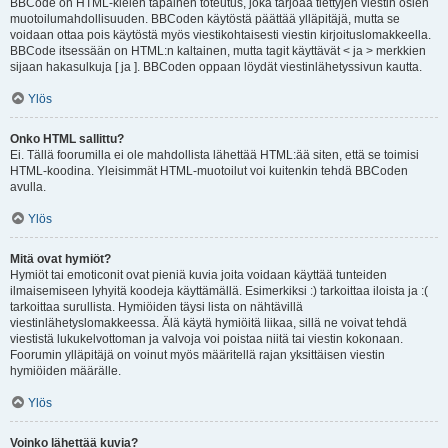
BBCode on HTML-kielen tapainen toteutus, joka tarjoaa tiettyjen viestin osien
muotoilumahdollisuuden. BBCoden käytöstä päättää ylläpitäjä, mutta se
voidaan ottaa pois käytöstä myös viestikohtaisesti viestin kirjoituslomakkeella.
BBCode itsessään on HTML:n kaltainen, mutta tagit käyttävät < ja > merkkien
sijaan hakasulkuja [ ja ]. BBCoden oppaan löydät viestinlähetyssivun kautta.
Ylös
Onko HTML sallittu?
Ei. Tällä foorumilla ei ole mahdollista lähettää HTML:ää siten, että se toimisi
HTML-koodina. Yleisimmät HTML-muotoilut voi kuitenkin tehdä BBCoden
avulla.
Ylös
Mitä ovat hymiöt?
Hymiöt tai emoticonit ovat pieniä kuvia joita voidaan käyttää tunteiden
ilmaisemiseen lyhyitä koodeja käyttämällä. Esimerkiksi :) tarkoittaa iloista ja :(
tarkoittaa surullista. Hymiöiden täysi lista on nähtävillä
viestinlähetyslomakkeessa. Älä käytä hymiöitä liikaa, sillä ne voivat tehdä
viestistä lukukelvottoman ja valvoja voi poistaa niitä tai viestin kokonaan.
Foorumin ylläpitäjä on voinut myös määritellä rajan yksittäisen viestin
hymiöiden määrälle.
Ylös
Voinko lähettää kuvia?