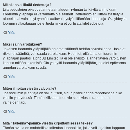
Miksi en voi liittää tiedostoja?
Liitetiedostojen oikeudet annetaan alueen, ryhmän tai käyttäjän mukaan.
Foorumin ylläpitäjä ei välttämättä ole sallinut liitetiedostojen liittämistä tietyllä
alueella tai vain tietyt ryhmät saattavat pystyä liittämään tiedostoja. Ota yhteyttä
foorumin ylläpitäjään jos et tiedä miksi et voi lisätä liitetiedostoja.
Ylös
Miksi sain varoituksen?
Jokaisen foorumin ylläpitäjällä on omat säännöt heidän sivustollensa. Jos olet
rikkonut sääntöä, voit saada varoituksen. Huomioi, että tämä on foorumin
ylläpitäjän päätös ja phpBB Limitedillä ei ole sivustolla annettavien varoitusten
kanssa mitään tekemistä. Ota yhteyttä foorumin ylläpitäjään, jos olet epävarma
annetun varoituksen syystä.
Ylös
Miten ilmoitan viestin valvojalle?
Jos foorumin ylläpitäjä on sallinut sen, sinun pitäisi nähdä raportointipainike
viestin yhteydessä. Tämän klikkaaminen vie sinut viestin raportoinnin
vaiheiden läpi.
Ylös
Mitä “Tallenna”-painike viestin kirjoittamisessa tekee?
Tämän avulla on mahdollista tallentaa luonnoksia, jotka voit kirjoittaa loppuun