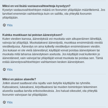
Miksi en voi lisätä vastausvaihtoehtoja kyselyyn?
Kyselyn vastausvaihtoehtojen määrä on foorumin ylläpitäjän määrittelemä. Jos
tarvitset enemmän vaihtoehtoja kuin on sallittu, ota yhteyttä foorumin
ylläpitäjään.
Ylös
Kuinka muokkaan tai poistan äänestyksen?
Kuten viestien kanssa, äänestyksiä voi muokata vain alkuperäinen lähettäjä,
valvoja tai ylläpitäjä. Muokataksesi äänestystä, muokkaa ensimmäistä viestiä
viestiketjussa. Äänestys on aina kytketty viestiketjun ensimmäiseen viestiin.
Jos kukaan ei ole vielä äänestänyt, käyttäjät voivat poistaa äänestyksen tai
muokata mitä tahansa äänestyksen asetusta. Jos käyttäjät ovat kuitenkin jo
äänestäneet, vain valvojat tai ylläpitäjät voivat muokata tai poistaa sen. Tämä
estää äänestysvaihtoehtojen vaihtamisen kesken äänestyksen.
Ylös
Miksi en pääse alueelle?
Jotkin alueet saattavat olla rajattu vain tietyille käyttäjille tai ryhmille.
Katsoaksesi, lukeaksesi, kirjoittaaksesi tai muiden toimintojen tekeminen
alueella saattaa tarvita erikoisoikeuksia. Jos haluat oikeudet, ota yhteyttä
foorumin valvojaan tai ylläpitäjään.
Ylös