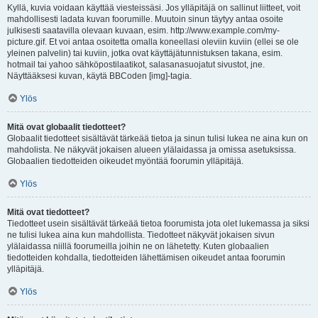
Kyllä, kuvia voidaan käyttää viesteissäsi. Jos ylläpitäjä on sallinut liitteet, voit
mahdollisesti ladata kuvan foorumille. Muutoin sinun täytyy antaa osoite
julkisesti saatavilla olevaan kuvaan, esim. http://www.example.com/my-
picture.gif. Et voi antaa osoitetta omalla koneellasi oleviin kuviin (ellei se ole
yleinen palvelin) tai kuviin, jotka ovat käyttäjätunnistuksen takana, esim.
hotmail tai yahoo sähköpostilaatikot, salasanasuojatut sivustot, jne.
Näyttääksesi kuvan, käytä BBCoden [img]-tagia.
Ylös
Mitä ovat globaalit tiedotteet?
Globaalit tiedotteet sisältävät tärkeää tietoa ja sinun tulisi lukea ne aina kun on
mahdolista. Ne näkyvät jokaisen alueen ylälaidassa ja omissa asetuksissa.
Globaalien tiedotteiden oikeudet myöntää foorumin ylläpitäjä.
Ylös
Mitä ovat tiedotteet?
Tiedotteet usein sisältävät tärkeää tietoa foorumista jota olet lukemassa ja siksi
ne tulisi lukea aina kun mahdollista. Tiedotteet näkyvät jokaisen sivun
ylälaidassa niillä foorumeilla joihin ne on lähetetty. Kuten globaalien
tiedotteiden kohdalla, tiedotteiden lähettämisen oikeudet antaa foorumin
ylläpitäjä.
Ylös