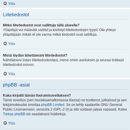
Ylös
Liitetiedostot
Mitkä liitetiedostot ovat sallittuja tällä alueella?
Ylläpitäjä voi määrätä sallitut ja kielletyt liitetiedostojen tyypit. Ota yhteys
ylläpitäjään mikäli et ole varma mitkä tiedostot ovat sallittuja..
Ylös
Mistä löydän lähettämäni liitetiedostot?
Nähdäksesi listan liitetiedostoistasi, mene omiin asetuksiin ja seuraa linkkejä
liitetiedostot-osioon.
Ylös
phpBB -asiat
Kuka kirjoitti tämän foorumisovelluksen?
Tämä sovellus (sen muokkaamattomassa tilassa) on tuottanut, julkaissut ja sen
tekijänoikeudet omistaa
phpBB Limited
. Se on tehty saataville GNU General
Public Licensenssin, versiolla 2 (GPL-2.0) ja sitä voidaan jakaa vapaasti. Katso
Tietoja phpBB:stä
saadaksesi lisätietoja.
Ylös