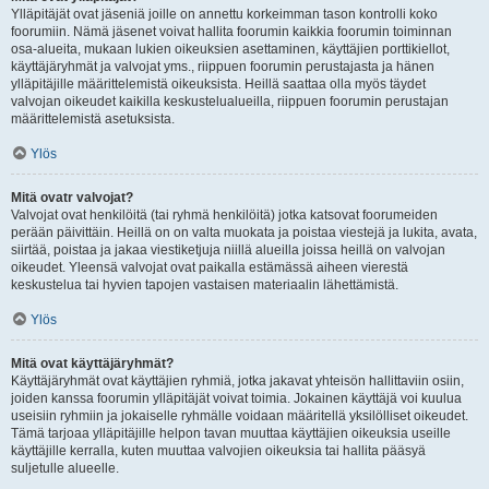
Ylläpitäjät ovat jäseniä joille on annettu korkeimman tason kontrolli koko
foorumiin. Nämä jäsenet voivat hallita foorumin kaikkia foorumin toiminnan
osa-alueita, mukaan lukien oikeuksien asettaminen, käyttäjien porttikiellot,
käyttäjäryhmät ja valvojat yms., riippuen foorumin perustajasta ja hänen
ylläpitäjille määrittelemistä oikeuksista. Heillä saattaa olla myös täydet
valvojan oikeudet kaikilla keskustelualueilla, riippuen foorumin perustajan
määrittelemistä asetuksista.
Ylös
Mitä ovatr valvojat?
Valvojat ovat henkilöitä (tai ryhmä henkilöitä) jotka katsovat foorumeiden
perään päivittäin. Heillä on on valta muokata ja poistaa viestejä ja lukita, avata,
siirtää, poistaa ja jakaa viestiketjuja niillä alueilla joissa heillä on valvojan
oikeudet. Yleensä valvojat ovat paikalla estämässä aiheen vierestä
keskustelua tai hyvien tapojen vastaisen materiaalin lähettämistä.
Ylös
Mitä ovat käyttäjäryhmät?
Käyttäjäryhmät ovat käyttäjien ryhmiä, jotka jakavat yhteisön hallittaviin osiin,
joiden kanssa foorumin ylläpitäjät voivat toimia. Jokainen käyttäjä voi kuulua
useisiin ryhmiin ja jokaiselle ryhmälle voidaan määritellä yksilölliset oikeudet.
Tämä tarjoaa ylläpitäjille helpon tavan muuttaa käyttäjien oikeuksia useille
käyttäjille kerralla, kuten muuttaa valvojien oikeuksia tai hallita pääsyä
suljetulle alueelle.