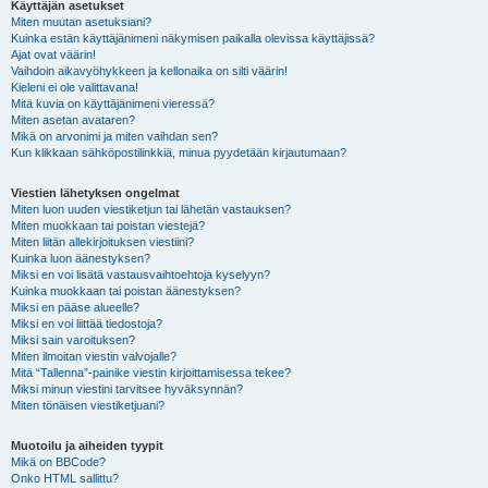
Käyttäjän asetukset
Miten muutan asetuksiani?
Kuinka estän käyttäjänimeni näkymisen paikalla olevissa käyttäjissä?
Ajat ovat väärin!
Vaihdoin aikavyöhykkeen ja kellonaika on silti väärin!
Kieleni ei ole valittavana!
Mitä kuvia on käyttäjänimeni vieressä?
Miten asetan avataren?
Mikä on arvonimi ja miten vaihdan sen?
Kun klikkaan sähköpostilinkkiä, minua pyydetään kirjautumaan?
Viestien lähetyksen ongelmat
Miten luon uuden viestiketjun tai lähetän vastauksen?
Miten muokkaan tai poistan viestejä?
Miten liitän allekirjoituksen viestiini?
Kuinka luon äänestyksen?
Miksi en voi lisätä vastausvaihtoehtoja kyselyyn?
Kuinka muokkaan tai poistan äänestyksen?
Miksi en pääse alueelle?
Miksi en voi liittää tiedostoja?
Miksi sain varoituksen?
Miten ilmoitan viestin valvojalle?
Mitä “Tallenna”-painike viestin kirjoittamisessa tekee?
Miksi minun viestini tarvitsee hyväksynnän?
Miten tönäisen viestiketjuani?
Muotoilu ja aiheiden tyypit
Mikä on BBCode?
Onko HTML sallittu?