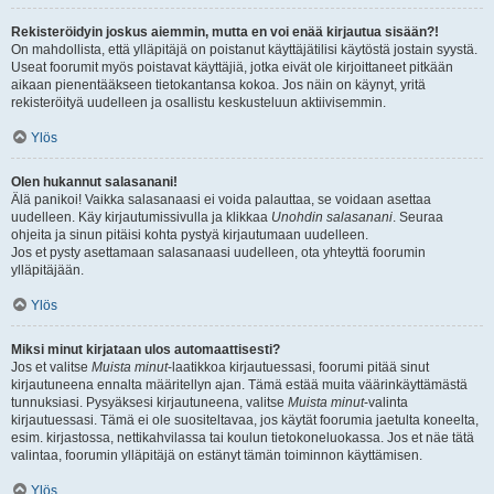
Rekisteröidyin joskus aiemmin, mutta en voi enää kirjautua sisään?!
On mahdollista, että ylläpitäjä on poistanut käyttäjätilisi käytöstä jostain syystä.
Useat foorumit myös poistavat käyttäjiä, jotka eivät ole kirjoittaneet pitkään
aikaan pienentääkseen tietokantansa kokoa. Jos näin on käynyt, yritä
rekisteröityä uudelleen ja osallistu keskusteluun aktiivisemmin.
Ylös
Olen hukannut salasanani!
Älä panikoi! Vaikka salasanaasi ei voida palauttaa, se voidaan asettaa
uudelleen. Käy kirjautumissivulla ja klikkaa
Unohdin salasanani
. Seuraa
ohjeita ja sinun pitäisi kohta pystyä kirjautumaan uudelleen.
Jos et pysty asettamaan salasanaasi uudelleen, ota yhteyttä foorumin
ylläpitäjään.
Ylös
Miksi minut kirjataan ulos automaattisesti?
Jos et valitse
Muista minut
-laatikkoa kirjautuessasi, foorumi pitää sinut
kirjautuneena ennalta määritellyn ajan. Tämä estää muita väärinkäyttämästä
tunnuksiasi. Pysyäksesi kirjautuneena, valitse
Muista minut
-valinta
kirjautuessasi. Tämä ei ole suositeltavaa, jos käytät foorumia jaetulta koneelta,
esim. kirjastossa, nettikahvilassa tai koulun tietokoneluokassa. Jos et näe tätä
valintaa, foorumin ylläpitäjä on estänyt tämän toiminnon käyttämisen.
Ylös