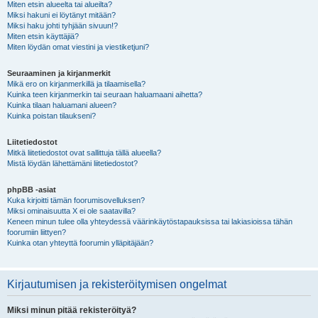
Miten etsin alueelta tai alueilta?
Miksi hakuni ei löytänyt mitään?
Miksi haku johti tyhjään sivuun!?
Miten etsin käyttäjiä?
Miten löydän omat viestini ja viestiketjuni?
Seuraaminen ja kirjanmerkit
Mikä ero on kirjanmerkillä ja tilaamisella?
Kuinka teen kirjanmerkin tai seuraan haluamaani aihetta?
Kuinka tilaan haluamani alueen?
Kuinka poistan tilaukseni?
Liitetiedostot
Mitkä liitetiedostot ovat sallittuja tällä alueella?
Mistä löydän lähettämäni liitetiedostot?
phpBB -asiat
Kuka kirjoitti tämän foorumisovelluksen?
Miksi ominaisuutta X ei ole saatavilla?
Keneen minun tulee olla yhteydessä väärinkäytöstapauksissa tai lakiasioissa tähän
foorumiin liittyen?
Kuinka otan yhteyttä foorumin ylläpitäjään?
Kirjautumisen ja rekisteröitymisen ongelmat
Miksi minun pitää rekisteröityä?