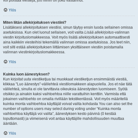
voi poistaa viestejä, jos niihin on joku vastannut.
Ylös
Miten liitän allekirjoituksen viestiini?
Lisätäksesi allekirjoituksen viestiisi, sinun täytyy ensin luoda sellainen omissa
asetuksissa. Kun olet luonut sellaisen, voit valita
Lisää allekirjoitus
-valinnan
viestin kirjoituslomakkeessa. Voit myös lisätä allekirjoituksen automaattisesti
aina kaikkiin viesteihisi tekemällä valinnan omissa asetuksissa. Jos teet niin,
voit silti estää allekirjoituksen liittämisen yksittäiseen viestiin poistamalla
valinnan viestinkirjoituslomakkeessa.
Ylös
Kuinka luon äänestyksen?
Kun kirjoitat uuta viestiketjua tai muokkaat viestiketjun ensimmäistä viestiä,
klikkaa "Luo äänestys"-välilehteä viestilomakkeen alapuolella. Jos et näe tätä
välilehteä, sinulla ei ole tarvittavia oikeuksia äänestysten luomiseen. Syötä
otsikko ja ainakin kaksi vaihtoehtoa niille varattuihin kenttiin. Varmista että
jokainen vaihtoehto on omalla rivillään tekstikentässä. Voit myös määritellä
kuinka monta vaihtoehtoa käyttäjät voivat valita kohdasta You can also set the
number of options users may select during voting under “Kuinka monta
vaihtoehtoa käyttäjä voi valita”, äänestyksen kesto päivinä (0 kestää
loputtomasti) ja viimeisenä voit antaa käyttäjille mahdollisuuden muuttaa
ääntään.
Ylös