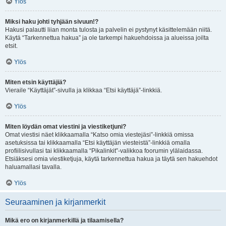
Ylös
Miksi haku johti tyhjään sivuun!?
Hakusi palautti liian monta tulosta ja palvelin ei pystynyt käsittelemään niitä.
Käytä “Tarkennettua hakua” ja ole tarkempi hakuehdoissa ja alueissa joilta
etsit.
Ylös
Miten etsin käyttäjiä?
Vieraile “Käyttäjät”-sivulla ja klikkaa “Etsi käyttäjä”-linkkiä.
Ylös
Miten löydän omat viestini ja viestiketjuni?
Omat viestisi näet klikkaamalla “Katso omia viestejäsi”-linkkiä omissa
asetuksissa tai klikkaamalla “Etsi käyttäjän viesteistä”-linkkiä omalla
profiilisivullasi tai klikkaamalla “Pikalinkit”-valikkoa foorumin ylälaidassa.
Etsiäksesi omia viestiketjuja, käytä tarkennettua hakua ja täytä sen hakuehdot
haluamallasi tavalla.
Ylös
Seuraaminen ja kirjanmerkit
Mikä ero on kirjanmerkillä ja tilaamisella?