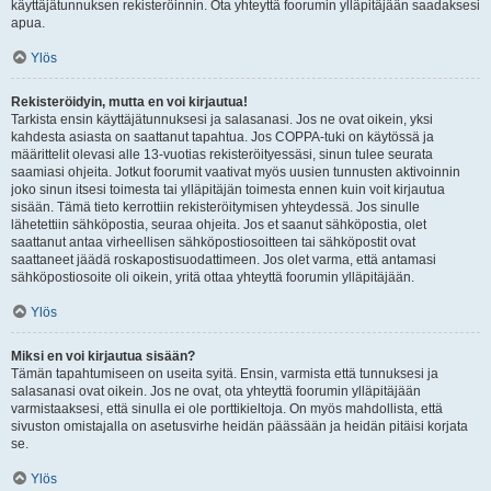
käyttäjätunnuksen rekisteröinnin. Ota yhteyttä foorumin ylläpitäjään saadaksesi
apua.
Ylös
Rekisteröidyin, mutta en voi kirjautua!
Tarkista ensin käyttäjätunnuksesi ja salasanasi. Jos ne ovat oikein, yksi
kahdesta asiasta on saattanut tapahtua. Jos COPPA-tuki on käytössä ja
määrittelit olevasi alle 13-vuotias rekisteröityessäsi, sinun tulee seurata
saamiasi ohjeita. Jotkut foorumit vaativat myös uusien tunnusten aktivoinnin
joko sinun itsesi toimesta tai ylläpitäjän toimesta ennen kuin voit kirjautua
sisään. Tämä tieto kerrottiin rekisteröitymisen yhteydessä. Jos sinulle
lähetettiin sähköpostia, seuraa ohjeita. Jos et saanut sähköpostia, olet
saattanut antaa virheellisen sähköpostiosoitteen tai sähköpostit ovat
saattaneet jäädä roskapostisuodattimeen. Jos olet varma, että antamasi
sähköpostiosoite oli oikein, yritä ottaa yhteyttä foorumin ylläpitäjään.
Ylös
Miksi en voi kirjautua sisään?
Tämän tapahtumiseen on useita syitä. Ensin, varmista että tunnuksesi ja
salasanasi ovat oikein. Jos ne ovat, ota yhteyttä foorumin ylläpitäjään
varmistaaksesi, että sinulla ei ole porttikieltoja. On myös mahdollista, että
sivuston omistajalla on asetusvirhe heidän päässään ja heidän pitäisi korjata
se.
Ylös