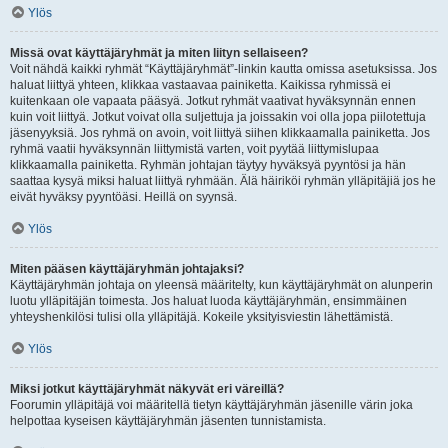
Ylös
Missä ovat käyttäjäryhmät ja miten liityn sellaiseen?
Voit nähdä kaikki ryhmät “Käyttäjäryhmät”-linkin kautta omissa asetuksissa. Jos
haluat liittyä yhteen, klikkaa vastaavaa painiketta. Kaikissa ryhmissä ei
kuitenkaan ole vapaata pääsyä. Jotkut ryhmät vaativat hyväksynnän ennen
kuin voit liittyä. Jotkut voivat olla suljettuja ja joissakin voi olla jopa piilotettuja
jäsenyyksiä. Jos ryhmä on avoin, voit liittyä siihen klikkaamalla painiketta. Jos
ryhmä vaatii hyväksynnän liittymistä varten, voit pyytää liittymislupaa
klikkaamalla painiketta. Ryhmän johtajan täytyy hyväksyä pyyntösi ja hän
saattaa kysyä miksi haluat liittyä ryhmään. Älä häiriköi ryhmän ylläpitäjiä jos he
eivät hyväksy pyyntöäsi. Heillä on syynsä.
Ylös
Miten pääsen käyttäjäryhmän johtajaksi?
Käyttäjäryhmän johtaja on yleensä määritelty, kun käyttäjäryhmät on alunperin
luotu ylläpitäjän toimesta. Jos haluat luoda käyttäjäryhmän, ensimmäinen
yhteyshenkilösi tulisi olla ylläpitäjä. Kokeile yksityisviestin lähettämistä.
Ylös
Miksi jotkut käyttäjäryhmät näkyvät eri väreillä?
Foorumin ylläpitäjä voi määritellä tietyn käyttäjäryhmän jäsenille värin joka
helpottaa kyseisen käyttäjäryhmän jäsenten tunnistamista.