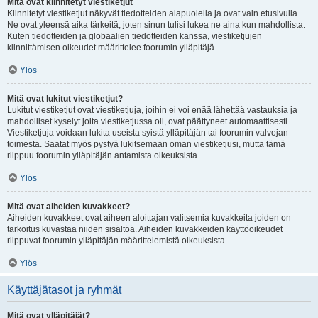
Mitä ovat kiinnitetyt viestiketjut
Kiinnitetyt viestiketjut näkyvät tiedotteiden alapuolella ja ovat vain etusivulla.
Ne ovat yleensä aika tärkeitä, joten sinun tulisi lukea ne aina kun mahdollista.
Kuten tiedotteiden ja globaalien tiedotteiden kanssa, viestiketjujen
kiinnittämisen oikeudet määrittelee foorumin ylläpitäjä.
Ylös
Mitä ovat lukitut viestiketjut?
Lukitut viestiketjut ovat viestiketjuja, joihin ei voi enää lähettää vastauksia ja
mahdolliset kyselyt joita viestiketjussa oli, ovat päättyneet automaattisesti.
Viestiketjuja voidaan lukita useista syistä ylläpitäjän tai foorumin valvojan
toimesta. Saatat myös pystyä lukitsemaan oman viestiketjusi, mutta tämä
riippuu foorumin ylläpitäjän antamista oikeuksista.
Ylös
Mitä ovat aiheiden kuvakkeet?
Aiheiden kuvakkeet ovat aiheen aloittajan valitsemia kuvakkeita joiden on
tarkoitus kuvastaa niiden sisältöä. Aiheiden kuvakkeiden käyttöoikeudet
riippuvat foorumin ylläpitäjän määrittelemistä oikeuksista.
Ylös
Käyttäjätasot ja ryhmät
Mitä ovat ylläpitäjät?