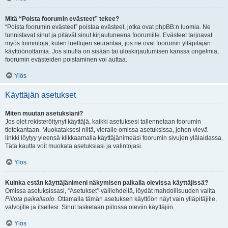
Mitä “Poista foorumin evästeet” tekee?
“Poista foorumin evästeet” poistaa evästeet, jotka ovat phpBB:n luomia. Ne
tunnistavat sinut ja pitävät sinut kirjautuneena foorumille. Evästeet tarjoavat
myös toimintoja, kuten luettujen seurantaa, jos ne ovat foorumin ylläpitäjän
käyttöönottamia. Jos sinulla on sisään tai uloskirjautumisen kanssa ongelmia,
foorumin evästeiden poistaminen voi auttaa.
Ylös
Käyttäjän asetukset
Miten muutan asetuksiani?
Jos olet rekisteröitynyt käyttäjä, kaikki asetuksesi tallennetaan foorumin
tietokantaan. Muokataksesi niitä, vieraile omissa asetuksissa, johon vievä
linkki löytyy yleensä klikkaamalla käyttäjänimeäsi foorumin sivujen ylälaidassa.
Tätä kautta voit muokata asetuksiasi ja valintojasi.
Ylös
Kuinka estän käyttäjänimeni näkymisen paikalla olevissa käyttäjissä?
Omissa asetuksissasi, “Asetukset”-välilehdellä, löydät mahdollisuuden valita
Piilota paikallaolo
. Ottamalla tämän asetuksen käyttöön näyt vain ylläpitäjille,
valvojille ja itsellesi. Sinut lasketaan piilossa oleviin käyttäjiin.
Ylös