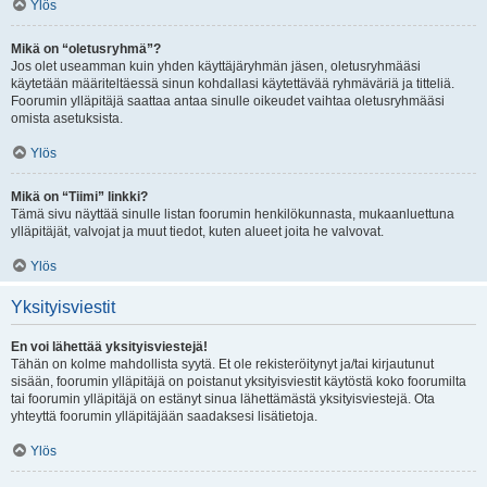
Ylös
Mikä on “oletusryhmä”?
Jos olet useamman kuin yhden käyttäjäryhmän jäsen, oletusryhmääsi
käytetään määriteltäessä sinun kohdallasi käytettävää ryhmäväriä ja titteliä.
Foorumin ylläpitäjä saattaa antaa sinulle oikeudet vaihtaa oletusryhmääsi
omista asetuksista.
Ylös
Mikä on “Tiimi” linkki?
Tämä sivu näyttää sinulle listan foorumin henkilökunnasta, mukaanluettuna
ylläpitäjät, valvojat ja muut tiedot, kuten alueet joita he valvovat.
Ylös
Yksityisviestit
En voi lähettää yksityisviestejä!
Tähän on kolme mahdollista syytä. Et ole rekisteröitynyt ja/tai kirjautunut
sisään, foorumin ylläpitäjä on poistanut yksityisviestit käytöstä koko foorumilta
tai foorumin ylläpitäjä on estänyt sinua lähettämästä yksityisviestejä. Ota
yhteyttä foorumin ylläpitäjään saadaksesi lisätietoja.
Ylös