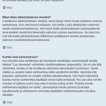
voi poistaa viestejä, jos niihin on joku vastannut.
Ylös
Miten liitän allekirjoituksen viestiini?
Lisätäksesi allekirjoituksen viestiisi, sinun täytyy ensin luoda sellainen omissa
asetuksissa. Kun olet luonut sellaisen, voit valita
Lisää allekirjoitus
-valinnan
viestin kirjoituslomakkeessa. Voit myös lisätä allekirjoituksen automaattisesti
aina kaikkiin viesteihisi tekemällä valinnan omissa asetuksissa. Jos teet niin,
voit silti estää allekirjoituksen liittämisen yksittäiseen viestiin poistamalla
valinnan viestinkirjoituslomakkeessa.
Ylös
Kuinka luon äänestyksen?
Kun kirjoitat uuta viestiketjua tai muokkaat viestiketjun ensimmäistä viestiä,
klikkaa "Luo äänestys"-välilehteä viestilomakkeen alapuolella. Jos et näe tätä
välilehteä, sinulla ei ole tarvittavia oikeuksia äänestysten luomiseen. Syötä
otsikko ja ainakin kaksi vaihtoehtoa niille varattuihin kenttiin. Varmista että
jokainen vaihtoehto on omalla rivillään tekstikentässä. Voit myös määritellä
kuinka monta vaihtoehtoa käyttäjät voivat valita kohdasta You can also set the
number of options users may select during voting under “Kuinka monta
vaihtoehtoa käyttäjä voi valita”, äänestyksen kesto päivinä (0 kestää
loputtomasti) ja viimeisenä voit antaa käyttäjille mahdollisuuden muuttaa
ääntään.
Ylös