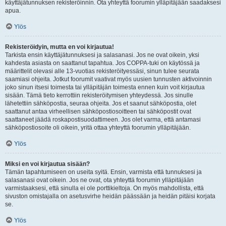
käyttäjätunnuksen rekisteröinnin. Ota yhteyttä foorumin ylläpitäjään saadaksesi
apua.
Ylös
Rekisteröidyin, mutta en voi kirjautua!
Tarkista ensin käyttäjätunnuksesi ja salasanasi. Jos ne ovat oikein, yksi
kahdesta asiasta on saattanut tapahtua. Jos COPPA-tuki on käytössä ja
määrittelit olevasi alle 13-vuotias rekisteröityessäsi, sinun tulee seurata
saamiasi ohjeita. Jotkut foorumit vaativat myös uusien tunnusten aktivoinnin
joko sinun itsesi toimesta tai ylläpitäjän toimesta ennen kuin voit kirjautua
sisään. Tämä tieto kerrottiin rekisteröitymisen yhteydessä. Jos sinulle
lähetettiin sähköpostia, seuraa ohjeita. Jos et saanut sähköpostia, olet
saattanut antaa virheellisen sähköpostiosoitteen tai sähköpostit ovat
saattaneet jäädä roskapostisuodattimeen. Jos olet varma, että antamasi
sähköpostiosoite oli oikein, yritä ottaa yhteyttä foorumin ylläpitäjään.
Ylös
Miksi en voi kirjautua sisään?
Tämän tapahtumiseen on useita syitä. Ensin, varmista että tunnuksesi ja
salasanasi ovat oikein. Jos ne ovat, ota yhteyttä foorumin ylläpitäjään
varmistaaksesi, että sinulla ei ole porttikieltoja. On myös mahdollista, että
sivuston omistajalla on asetusvirhe heidän päässään ja heidän pitäisi korjata
se.
Ylös