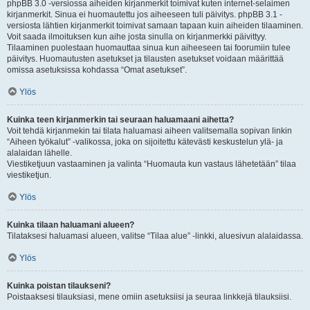
phpBB 3.0 -versiossa aiheiden kirjanmerkit toimivat kuten internet-selaimen
kirjanmerkit. Sinua ei huomautettu jos aiheeseen tuli päivitys. phpBB 3.1 -
versiosta lähtien kirjanmerkit toimivat samaan tapaan kuin aiheiden tilaaminen.
Voit saada ilmoituksen kun aihe josta sinulla on kirjanmerkki päivittyy.
Tilaaminen puolestaan huomauttaa sinua kun aiheeseen tai foorumiin tulee
päivitys. Huomautusten asetukset ja tilausten asetukset voidaan määrittää
omissa asetuksissa kohdassa “Omat asetukset”.
Ylös
Kuinka teen kirjanmerkin tai seuraan haluamaani aihetta?
Voit tehdä kirjanmekin tai tilata haluamasi aiheen valitsemalla sopivan linkin
“Aiheen työkalut” -valikossa, joka on sijoitettu kätevästi keskustelun ylä- ja
alalaidan lähelle.
Viestiketjuun vastaaminen ja valinta “Huomauta kun vastaus lähetetään” tilaa
viestiketjun.
Ylös
Kuinka tilaan haluamani alueen?
Tilataksesi haluamasi alueen, valitse “Tilaa alue” -linkki, aluesivun alalaidassa.
Ylös
Kuinka poistan tilaukseni?
Poistaaksesi tilauksiasi, mene omiin asetuksiisi ja seuraa linkkejä tilauksiisi.