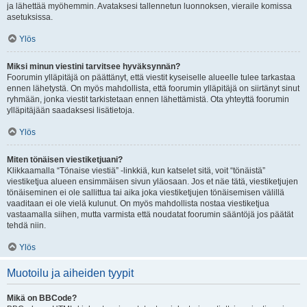
ja lähettää myöhemmin. Avataksesi tallennetun luonnoksen, vieraile komissa
asetuksissa.
Ylös
Miksi minun viestini tarvitsee hyväksynnän?
Foorumin ylläpitäjä on päättänyt, että viestit kyseiselle alueelle tulee tarkastaa
ennen lähetystä. On myös mahdollista, että foorumin ylläpitäjä on siirtänyt sinut
ryhmään, jonka viestit tarkistetaan ennen lähettämistä. Ota yhteyttä foorumin
ylläpitäjään saadaksesi lisätietoja.
Ylös
Miten tönäisen viestiketjuani?
Klikkaamalla “Tönaise viestiä” -linkkiä, kun katselet sitä, voit “tönäistä”
viestiketjua alueen ensimmäisen sivun yläosaan. Jos et näe tätä, viestiketjujen
tönäiseminen ei ole sallittua tai aika joka viestiketjujen tönäisemisen välillä
vaaditaan ei ole vielä kulunut. On myös mahdollista nostaa viestiketjua
vastaamalla siihen, mutta varmista että noudatat foorumin sääntöjä jos päätät
tehdä niin.
Ylös
Muotoilu ja aiheiden tyypit
Mikä on BBCode?