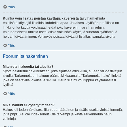
Ylös
Kuinka voin lisätä / poistaa käyttäjiä kavereista tai vihamiehistä
Voit lisätä käyttäjiä listoihisi kahdella tapaa. Jokaisen käyttäjän profiilissa on
linkki jonka kautta voit lisätä heidät joko kavereihin tai vihamiehiin.
Vaihtoehtoisesti omista asetuksista voit lisätä käyttäjiä suoraan syöttämällä
heidän käyttäjänimen. Voit myös poistaa käyttäjiä listaltasi samalta sivulta.
Ylös
Foorumilta hakeminen
Miten etsin alueelta tai alueilta?
Syötä hakutermi hakukenttään, joka sijaitsee etusivulla, alueen tai viestiketjun
sivulla. Tarkennettuun hakuun pääset klikkaamalla “Tarkennettu haku”-linkkiä
joka on saatavilla jokaisella sivulla. Haun sijainti voi riippua käyttämästäsi
tyylistä.
Ylös
Miksi hakuni ei löytänyt mitään?
Hakusi oli todennäköisesti liian epämääräinen ja sisälsi useita yleisiä termejä,
joita phpBB ei ole indeksoinut. Ole tarkempi ja käytä Tarkennetun haun
valintoja.