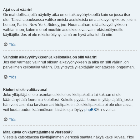
Ajat ovat väärin!
On mahdollista, että näytetty aika on eri aikavyöhykkeeltä kuin se jossa itse
olet. Tässä tapauksessa valitse omista asetuksista oma aikavyöhykkeesi, esim.
Lontoo, Pariisi, New York, Sidney, jne. Huomaathan, että aikavyöhykkeen
vaihtaminen, kuten monet muutkin asetukset ovat vain rekisteröityneille
käyttäjille. Jos et ole rekisteröitynyt, tämä on hyvä aika tehdä niin.
Ylös
Vaihdoin aikavyöhykkeen ja kellonaika on silti väärin!
Jos olet varmasti valinnut oikean aikavyöhykkeen ja aika on silti väärin, on
palvelimen kellonaika väärin. Ota yhteyttä ylläpitäjään korjataksesi ongelman.
Ylös
Kieleni ei ole valittavana!
Joko ylläpitäjä ei ole asentanut kielellesi kielipakettia tai kukaan ei ole
kääntänyt tätä foorumia kielellesi. Kokeile pyytää foorumin ylläpitäjältä, josko
hän voisi asentaa tarvitsemasi kielipaketin. Jos kielipakettia ei ole olemassa,
voit luoda uuden käännöksen. Lisätietoja löytyy
phpBB
®:n sivuilta.
Ylös
Mitä kuvia on käyttäjänimeni vieressä?
Viestejä katsottaessa käyttäjänimen vieressä saattaa näkyä kaksi kuvaa. Yksi