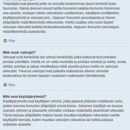
Ylläpitäjät ovat jäseniä joille on annettu korkeimman tason kontrolli koko
foorumiin. Nämä jäsenet voivat hallita foorumin kaikkia foorumin toiminnan
osa-alueita, mukaan lukien oikeuksien asettaminen, käyttäjien porttikiellot,
käyttäjäryhmät ja valvojat yms., riippuen foorumin perustajasta ja hänen
ylläpitäjille määrittelemistä oikeuksista. Heillä saattaa olla myös täydet
valvojan oikeudet kaikilla keskustelualueilla, riippuen foorumin perustajan
määrittelemistä asetuksista.
Ylös
Mitä ovatr valvojat?
Valvojat ovat henkilöitä (tai ryhmä henkilöitä) jotka katsovat foorumeiden
perään päivittäin. Heillä on on valta muokata ja poistaa viestejä ja lukita, avata,
siirtää, poistaa ja jakaa viestiketjuja niillä alueilla joissa heillä on valvojan
oikeudet. Yleensä valvojat ovat paikalla estämässä aiheen vierestä
keskustelua tai hyvien tapojen vastaisen materiaalin lähettämistä.
Ylös
Mitä ovat käyttäjäryhmät?
Käyttäjäryhmät ovat käyttäjien ryhmiä, jotka jakavat yhteisön hallittaviin osiin,
joiden kanssa foorumin ylläpitäjät voivat toimia. Jokainen käyttäjä voi kuulua
useisiin ryhmiin ja jokaiselle ryhmälle voidaan määritellä yksilölliset oikeudet.
Tämä tarjoaa ylläpitäjille helpon tavan muuttaa käyttäjien oikeuksia useille
käyttäjille kerralla, kuten muuttaa valvojien oikeuksia tai hallita pääsyä
suljetulle alueelle.