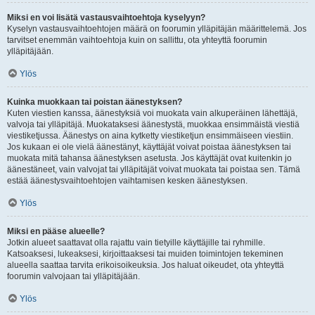
Miksi en voi lisätä vastausvaihtoehtoja kyselyyn?
Kyselyn vastausvaihtoehtojen määrä on foorumin ylläpitäjän määrittelemä. Jos
tarvitset enemmän vaihtoehtoja kuin on sallittu, ota yhteyttä foorumin
ylläpitäjään.
Ylös
Kuinka muokkaan tai poistan äänestyksen?
Kuten viestien kanssa, äänestyksiä voi muokata vain alkuperäinen lähettäjä,
valvoja tai ylläpitäjä. Muokataksesi äänestystä, muokkaa ensimmäistä viestiä
viestiketjussa. Äänestys on aina kytketty viestiketjun ensimmäiseen viestiin.
Jos kukaan ei ole vielä äänestänyt, käyttäjät voivat poistaa äänestyksen tai
muokata mitä tahansa äänestyksen asetusta. Jos käyttäjät ovat kuitenkin jo
äänestäneet, vain valvojat tai ylläpitäjät voivat muokata tai poistaa sen. Tämä
estää äänestysvaihtoehtojen vaihtamisen kesken äänestyksen.
Ylös
Miksi en pääse alueelle?
Jotkin alueet saattavat olla rajattu vain tietyille käyttäjille tai ryhmille.
Katsoaksesi, lukeaksesi, kirjoittaaksesi tai muiden toimintojen tekeminen
alueella saattaa tarvita erikoisoikeuksia. Jos haluat oikeudet, ota yhteyttä
foorumin valvojaan tai ylläpitäjään.
Ylös