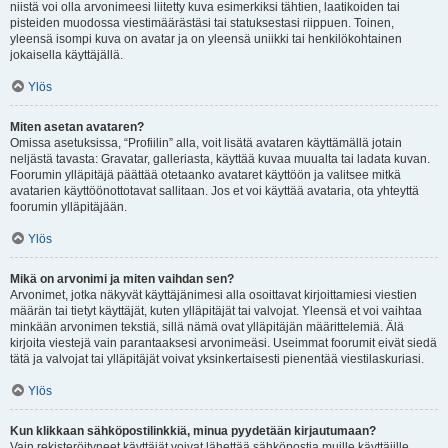
niistä voi olla arvonimeesi liitetty kuva esimerkiksi tähtien, laatikoiden tai
pisteiden muodossa viestimäärästäsi tai statuksestasi riippuen. Toinen,
yleensä isompi kuva on avatar ja on yleensä uniikki tai henkilökohtainen
jokaisella käyttäjällä.
Ylös
Miten asetan avataren?
Omissa asetuksissa, “Profiilin” alla, voit lisätä avataren käyttämällä jotain
neljästä tavasta: Gravatar, galleriasta, käyttää kuvaa muualta tai ladata kuvan.
Foorumin ylläpitäjä päättää otetaanko avataret käyttöön ja valitsee mitkä
avatarien käyttöönottotavat sallitaan. Jos et voi käyttää avataria, ota yhteyttä
foorumin ylläpitäjään.
Ylös
Mikä on arvonimi ja miten vaihdan sen?
Arvonimet, jotka näkyvät käyttäjänimesi alla osoittavat kirjoittamiesi viestien
määrän tai tietyt käyttäjät, kuten ylläpitäjät tai valvojat. Yleensä et voi vaihtaa
minkään arvonimen tekstiä, sillä nämä ovat ylläpitäjän määrittelemiä. Älä
kirjoita viestejä vain parantaaksesi arvonimeäsi. Useimmat foorumit eivät siedä
tätä ja valvojat tai ylläpitäjät voivat yksinkertaisesti pienentää viestilaskuriasi.
Ylös
Kun klikkaan sähköpostilinkkiä, minua pyydetään kirjautumaan?
Vain rekisteröityneet käyttäjät voivat lähettää sähköpostia muille käyttäjille