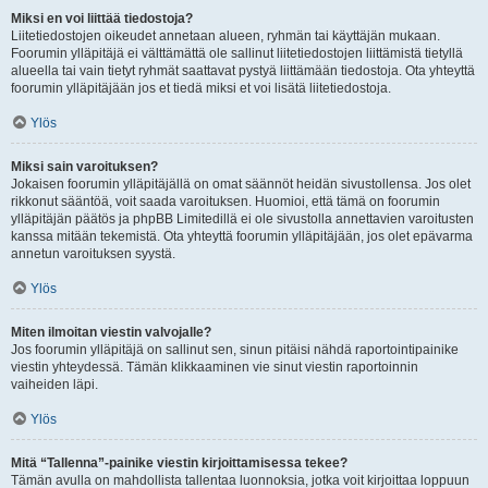
Miksi en voi liittää tiedostoja?
Liitetiedostojen oikeudet annetaan alueen, ryhmän tai käyttäjän mukaan.
Foorumin ylläpitäjä ei välttämättä ole sallinut liitetiedostojen liittämistä tietyllä
alueella tai vain tietyt ryhmät saattavat pystyä liittämään tiedostoja. Ota yhteyttä
foorumin ylläpitäjään jos et tiedä miksi et voi lisätä liitetiedostoja.
Ylös
Miksi sain varoituksen?
Jokaisen foorumin ylläpitäjällä on omat säännöt heidän sivustollensa. Jos olet
rikkonut sääntöä, voit saada varoituksen. Huomioi, että tämä on foorumin
ylläpitäjän päätös ja phpBB Limitedillä ei ole sivustolla annettavien varoitusten
kanssa mitään tekemistä. Ota yhteyttä foorumin ylläpitäjään, jos olet epävarma
annetun varoituksen syystä.
Ylös
Miten ilmoitan viestin valvojalle?
Jos foorumin ylläpitäjä on sallinut sen, sinun pitäisi nähdä raportointipainike
viestin yhteydessä. Tämän klikkaaminen vie sinut viestin raportoinnin
vaiheiden läpi.
Ylös
Mitä “Tallenna”-painike viestin kirjoittamisessa tekee?
Tämän avulla on mahdollista tallentaa luonnoksia, jotka voit kirjoittaa loppuun