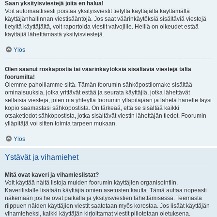
Saan yksityisviestejä joita en halua!
Voit automaattisesti poistaa yksityisviestit tietyltä käyttäjältä käyttämällä
käyttäjänhallinnan viestisääntöjä. Jos saat väärinkäytöksiä sisältäviä viestejä
tietyltä käyttäjältä, voit raportoida viestit valvojille. Heillä on oikeudet estää
käyttäjiä lähettämästä yksityisviestejä.
Ylös
Olen saanut roskapostia tai väärinkäytöksiä sisältäviä viestejä tältä
foorumilta!
Olemme pahoillamme siitä. Tämän foorumin sähköpostilomake sisältää
ominaisuuksia, jotka yrittävät estää ja seurata käyttäjiä, jotka lähettävät
sellaisia viestejä, joten ota yhteyttä foorumin ylläpitäjään ja lähetä hänelle täysi
kopio saamastasi sähköpostista. On tärkeää, että se sisältää kaikki
otsaketiedot sähköpostista, jotka sisältävät viestin lähettäjän tiedot. Foorumin
ylläpitäjä voi sitten toimia tarpeen mukaan.
Ylös
Ystävät ja vihamiehet
Mitä ovat kaveri ja vihamieslistat?
Voit käyttää näitä listoja muiden foorumin käyttäjien organisointiin.
Kaverilistalle lisätään käyttäjiä omien asetusten kautta. Tämä auttaa nopeasti
näkemään jos he ovat paikalla ja yksityisviestien lähettämisessä. Teemasta
riippuen näiden käyttäjien viestit saatetaan myös korostaa. Jos lisäät käyttäjän
vihamieheksi, kaikki käyttäjän kirjoittamat viestit piilotetaan oletuksena.