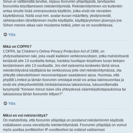
Sinun ei välttämättä tarvitse, riippuu foorumin ylläpitäjästä, tarvitaanko
foorumilla kirjoittamiseen rekisteröitymistä. Rekisteröityminen voi kuitenkin
antaa sinulle lisää ominaisuuksia käyttöön, jotka eivät ole vieraiden
käytettävissä. Näitä ovat mm. avatar-kuvan määrittely, yksityisviestit,
sähköpostien lähettäminen muille käyttäjille, käyttäjäryhmien jäsenyys jne.
Siihen menee aikaa vain muutamia hetkiä, joten se on suositeltavaa.
Ylös
Mikä on COPPA?
COPPA, tai Children’s Online Privacy Protection Act of 1998, on
yhdysvaltalainen laki, joka vaatii kaikkien verkkosivustojen, jotka mahdollisesti
keräävät alle 13-vuotiailta tietoja, hankkia huoltajan kirjallisen luvan tietojen
keräämiseen alle 13-vuotiaalta. Jos olet epävarma koskeeko tämä sinua
rekisteröityvänä käyttäjänä tai verkkosivua jolle olet rekisteröitymässä, ota
yhteyttä oikeudelliseen neuvonantajaan saadaksesi apua. Huomaa, että
phpBB Limited ja tämän foorumin omistajat eivät voi antaa lakineuvontaa ja
eivät ole yhteyshenkilöitä minkäänlaisissa lakiasioissa, lukuunottamatta
kysymystä “Keneen minun tulee olla yhteydessä väärinkäytöstapauksissa tai
lakiasioissa tähän foorumiin liittyen?”.
Ylös
Miksi en voi rekisteröityä?
On mahdollista, että foorumin ylläpitäjä on poistanut rekisteröinnin käytöstä
estääkseen uusia vierailijoita rekisteröitymästä. Foorumin ylläpitäjä on voinut
myös asettaa porttikiellon IP-osoitteellesi tai estänyt valitsemasi