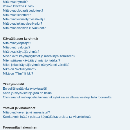
Mitä ovat hymiöt?
Voinko lähettää kuvia?
Mitä ovat globaalit tiedotteet?
Mitä ovat tiedotteet?
Mitä ovat kiinnitetyt viestiketjut
Mitä ovat lukitut viestiketjut?
Mitä ovat aiheiden kuvakkeet?
Käyttäjätasot ja ryhmät
Mitä ovat ylläpitäjät?
Mitä ovatr valvojat?
Mitä ovat käyttäjäryhmät?
Missä ovat käyttäjäryhmät ja miten liityn sellaiseen?
Miten pääsen käyttäjäryhmän johtajaksi?
Miksi jotkut käyttäjäryhmät näkyvät eri väreillä?
Mikä on “oletusryhmä”?
Mikä on “Tiimi” linkki?
Yksityisviestit
En voi lähettää yksityisviestejä!
Saan yksityisviestejä joita en halua!
Olen saanut roskapostia tai väärinkäytöksiä sisältäviä viestejä tältä foorumilta!
Ystävät ja vihamiehet
Mitä ovat kaveri ja vihamieslistat?
Kuinka voin lisätä / poistaa käyttäjiä kavereista tai vihamiehistä
Foorumilta hakeminen