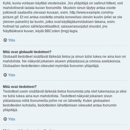
Kyllä, kuvia voidaan käyttää viesteissäsi. Jos ylläpitäjä on sallinut liitteet, voit
mahdollisesti ladata kuvan foorumille. Muutoin sinun täytyy antaa osoite
julkisesti saatavilla olevaan kuvaan, esim. http://www.example.com/my-
picture.gif. Et voi antaa osoitetta omalla koneellasi oleviin kuviin (ellei se ole
yleinen palvelin) tai kuviin, jotka ovat käyttäjätunnistuksen takana, esim.
hotmail tai yahoo sähköpostilaatikot, salasanasuojatut sivustot, jne.
Näyttääksesi kuvan, käytä BBCoden [img]-tagia.
Ylös
Mitä ovat globaalit tiedotteet?
Globaalit tiedotteet sisältävät tärkeää tietoa ja sinun tulisi lukea ne aina kun on
mahdolista. Ne näkyvät jokaisen alueen ylälaidassa ja omissa asetuksissa.
Globaalien tiedotteiden oikeudet myöntää foorumin ylläpitäjä.
Ylös
Mitä ovat tiedotteet?
Tiedotteet usein sisältävät tärkeää tietoa foorumista jota olet lukemassa ja siksi
ne tulisi lukea aina kun mahdollista. Tiedotteet näkyvät jokaisen sivun
ylälaidassa niillä foorumeilla joihin ne on lähetetty. Kuten globaalien
tiedotteiden kohdalla, tiedotteiden lähettämisen oikeudet antaa foorumin
ylläpitäjä.
Ylös