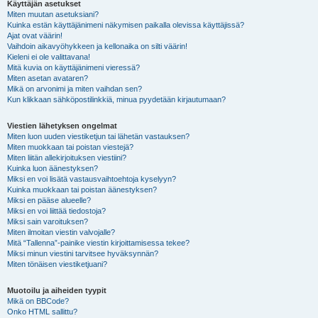
Käyttäjän asetukset
Miten muutan asetuksiani?
Kuinka estän käyttäjänimeni näkymisen paikalla olevissa käyttäjissä?
Ajat ovat väärin!
Vaihdoin aikavyöhykkeen ja kellonaika on silti väärin!
Kieleni ei ole valittavana!
Mitä kuvia on käyttäjänimeni vieressä?
Miten asetan avataren?
Mikä on arvonimi ja miten vaihdan sen?
Kun klikkaan sähköpostilinkkiä, minua pyydetään kirjautumaan?
Viestien lähetyksen ongelmat
Miten luon uuden viestiketjun tai lähetän vastauksen?
Miten muokkaan tai poistan viestejä?
Miten liitän allekirjoituksen viestiini?
Kuinka luon äänestyksen?
Miksi en voi lisätä vastausvaihtoehtoja kyselyyn?
Kuinka muokkaan tai poistan äänestyksen?
Miksi en pääse alueelle?
Miksi en voi liittää tiedostoja?
Miksi sain varoituksen?
Miten ilmoitan viestin valvojalle?
Mitä “Tallenna”-painike viestin kirjoittamisessa tekee?
Miksi minun viestini tarvitsee hyväksynnän?
Miten tönäisen viestiketjuani?
Muotoilu ja aiheiden tyypit
Mikä on BBCode?
Onko HTML sallittu?