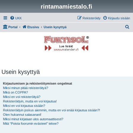
rintamamiestalo.fi
UKK
Rekisteröidy
Kirjaudu sisään
E
Portal
Etusivu
Usein kysyttyä
t
s
i
Usein kysyttyä
Kirjautumisen ja rekisteröitymisen ongelmat
Miksi minun pitää rekisteröityä?
Mikä on COPPA?
Miksi en voi rekisteröityä?
Rekisteröidyin, mutta en voi kirjautua!
Miksi en voi kirjautua sisään?
Rekisteröidyin joskus aiemmin, mutta en voi enää kirjautua sisään?!
Olen hukannut salasanani!
Miksi minut kirjataan ulos automaattisesti?
Mitä “Poista foorumin evästeet” tekee?