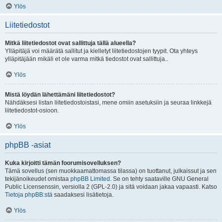
Ylös
Liitetiedostot
Mitkä liitetiedostot ovat sallittuja tällä alueella?
Ylläpitäjä voi määrätä sallitut ja kielletyt liitetiedostojen tyypit. Ota yhteys
ylläpitäjään mikäli et ole varma mitkä tiedostot ovat sallittuja..
Ylös
Mistä löydän lähettämäni liitetiedostot?
Nähdäksesi listan liitetiedostoistasi, mene omiin asetuksiin ja seuraa linkkejä
liitetiedostot-osioon.
Ylös
phpBB -asiat
Kuka kirjoitti tämän foorumisovelluksen?
Tämä sovellus (sen muokkaamattomassa tilassa) on tuottanut, julkaissut ja sen
tekijänoikeudet omistaa
phpBB Limited
. Se on tehty saataville GNU General
Public Licensenssin, versiolla 2 (GPL-2.0) ja sitä voidaan jakaa vapaasti. Katso
Tietoja phpBB:stä
saadaksesi lisätietoja.
Ylös