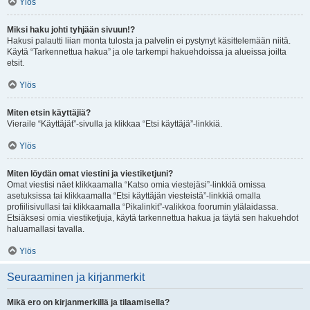
Ylös
Miksi haku johti tyhjään sivuun!?
Hakusi palautti liian monta tulosta ja palvelin ei pystynyt käsittelemään niitä.
Käytä “Tarkennettua hakua” ja ole tarkempi hakuehdoissa ja alueissa joilta
etsit.
Ylös
Miten etsin käyttäjiä?
Vieraile “Käyttäjät”-sivulla ja klikkaa “Etsi käyttäjä”-linkkiä.
Ylös
Miten löydän omat viestini ja viestiketjuni?
Omat viestisi näet klikkaamalla “Katso omia viestejäsi”-linkkiä omissa
asetuksissa tai klikkaamalla “Etsi käyttäjän viesteistä”-linkkiä omalla
profiilisivullasi tai klikkaamalla “Pikalinkit”-valikkoa foorumin ylälaidassa.
Etsiäksesi omia viestiketjuja, käytä tarkennettua hakua ja täytä sen hakuehdot
haluamallasi tavalla.
Ylös
Seuraaminen ja kirjanmerkit
Mikä ero on kirjanmerkillä ja tilaamisella?