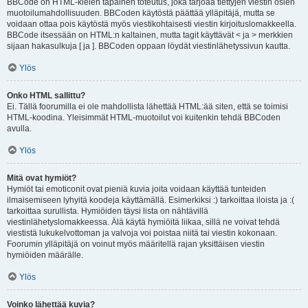
BBCode on HTML-kielen tapainen toteutus, joka tarjoaa tiettyjen viestin osien
muotoilumahdollisuuden. BBCoden käytöstä päättää ylläpitäjä, mutta se
voidaan ottaa pois käytöstä myös viestikohtaisesti viestin kirjoituslomakkeella.
BBCode itsessään on HTML:n kaltainen, mutta tagit käyttävät < ja > merkkien
sijaan hakasulkuja [ ja ]. BBCoden oppaan löydät viestinlähetyssivun kautta.
Ylös
Onko HTML sallittu?
Ei. Tällä foorumilla ei ole mahdollista lähettää HTML:ää siten, että se toimisi
HTML-koodina. Yleisimmät HTML-muotoilut voi kuitenkin tehdä BBCoden
avulla.
Ylös
Mitä ovat hymiöt?
Hymiöt tai emoticonit ovat pieniä kuvia joita voidaan käyttää tunteiden
ilmaisemiseen lyhyitä koodeja käyttämällä. Esimerkiksi :) tarkoittaa iloista ja :(
tarkoittaa surullista. Hymiöiden täysi lista on nähtävillä
viestinlähetyslomakkeessa. Älä käytä hymiöitä liikaa, sillä ne voivat tehdä
viestistä lukukelvottoman ja valvoja voi poistaa niitä tai viestin kokonaan.
Foorumin ylläpitäjä on voinut myös määritellä rajan yksittäisen viestin
hymiöiden määrälle.
Ylös
Voinko lähettää kuvia?