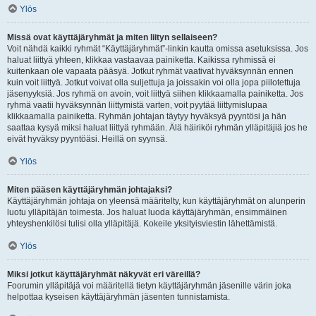
Ylös
Missä ovat käyttäjäryhmät ja miten liityn sellaiseen?
Voit nähdä kaikki ryhmät “Käyttäjäryhmät”-linkin kautta omissa asetuksissa. Jos
haluat liittyä yhteen, klikkaa vastaavaa painiketta. Kaikissa ryhmissä ei
kuitenkaan ole vapaata pääsyä. Jotkut ryhmät vaativat hyväksynnän ennen
kuin voit liittyä. Jotkut voivat olla suljettuja ja joissakin voi olla jopa piilotettuja
jäsenyyksiä. Jos ryhmä on avoin, voit liittyä siihen klikkaamalla painiketta. Jos
ryhmä vaatii hyväksynnän liittymistä varten, voit pyytää liittymislupaa
klikkaamalla painiketta. Ryhmän johtajan täytyy hyväksyä pyyntösi ja hän
saattaa kysyä miksi haluat liittyä ryhmään. Älä häiriköi ryhmän ylläpitäjiä jos he
eivät hyväksy pyyntöäsi. Heillä on syynsä.
Ylös
Miten pääsen käyttäjäryhmän johtajaksi?
Käyttäjäryhmän johtaja on yleensä määritelty, kun käyttäjäryhmät on alunperin
luotu ylläpitäjän toimesta. Jos haluat luoda käyttäjäryhmän, ensimmäinen
yhteyshenkilösi tulisi olla ylläpitäjä. Kokeile yksityisviestin lähettämistä.
Ylös
Miksi jotkut käyttäjäryhmät näkyvät eri väreillä?
Foorumin ylläpitäjä voi määritellä tietyn käyttäjäryhmän jäsenille värin joka
helpottaa kyseisen käyttäjäryhmän jäsenten tunnistamista.