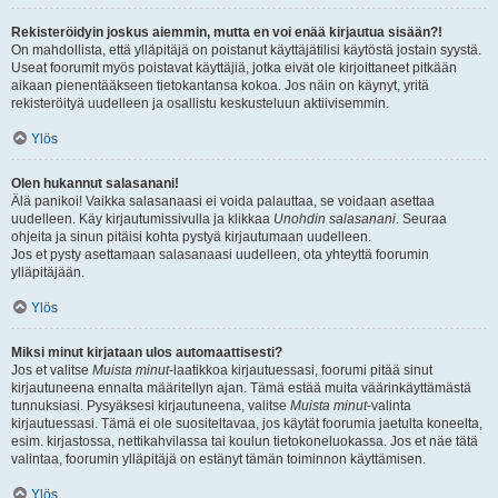
Rekisteröidyin joskus aiemmin, mutta en voi enää kirjautua sisään?!
On mahdollista, että ylläpitäjä on poistanut käyttäjätilisi käytöstä jostain syystä.
Useat foorumit myös poistavat käyttäjiä, jotka eivät ole kirjoittaneet pitkään
aikaan pienentääkseen tietokantansa kokoa. Jos näin on käynyt, yritä
rekisteröityä uudelleen ja osallistu keskusteluun aktiivisemmin.
Ylös
Olen hukannut salasanani!
Älä panikoi! Vaikka salasanaasi ei voida palauttaa, se voidaan asettaa
uudelleen. Käy kirjautumissivulla ja klikkaa
Unohdin salasanani
. Seuraa
ohjeita ja sinun pitäisi kohta pystyä kirjautumaan uudelleen.
Jos et pysty asettamaan salasanaasi uudelleen, ota yhteyttä foorumin
ylläpitäjään.
Ylös
Miksi minut kirjataan ulos automaattisesti?
Jos et valitse
Muista minut
-laatikkoa kirjautuessasi, foorumi pitää sinut
kirjautuneena ennalta määritellyn ajan. Tämä estää muita väärinkäyttämästä
tunnuksiasi. Pysyäksesi kirjautuneena, valitse
Muista minut
-valinta
kirjautuessasi. Tämä ei ole suositeltavaa, jos käytät foorumia jaetulta koneelta,
esim. kirjastossa, nettikahvilassa tai koulun tietokoneluokassa. Jos et näe tätä
valintaa, foorumin ylläpitäjä on estänyt tämän toiminnon käyttämisen.
Ylös