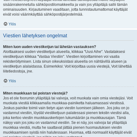
sisäänrakennetulla sähköpostilomakkeella ja vain jos ylläpitäjä sallii tämän
ominaisuuden. Kirjautuminen vaaditaan, jotta tunnistautumattomat käyttäjät
eivät voisi väärinkäyttää sähköpostijärjestelmää.
Ylös
Viestien lähetyksen ongelmat
Miten luon uuden viestiketjun tai lähetän vastauksen?
Aloittaaksesi uuden viestiketjun alueella, klikkaa "Uusi Aihe". Vastataksesi
viestiketjuun klikkaa "Vastaa Viestiin". Viestien kirjoittaminen voi vaatia
rekisteröitymisen. Lista sinun oikeuksistasi alueella on nähtävillä alueen ja
viestiketjun alalaidassa. Esimerkiksi: Voit kirjoittaa uusia viestejä, Voit lähettää
liitetiedostoja, jne.
Ylös
Miten muokkaan tai poistan viestejä?
Jos et ole foorumin ylläpitäjä tai valvoja, voit muokata vain omia viestejäsi. Voit
muokata viestiä klikkaamalla muokkaa-painiketta haluamassasi viestissä.
Joskus painike toimii vain tietyn ajan viestin luomisen jälkeen. Jos joku on jo
vastannut viestiin, löydät viestiketjuun palatessasi pienen tekstin viestisi alla,
joka kertoo viestin muokkauskertojen lukumäärän ja muokkausajan. Tämä
näkyy vain jos joku on vastannut viestiin. Se ei näy, jos valvoja tai ylläpitäjä
muokkaa viestiä, mutta he saattavat jättää pienen huomautuksen viestin
muokkaamisen syistä niin halutessaan. Huomaa, että normaalit käyttäjät eivät