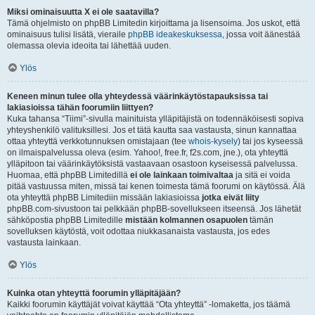
Miksi ominaisuutta X ei ole saatavilla?
Tämä ohjelmisto on phpBB Limitedin kirjoittama ja lisensoima. Jos uskot, että
ominaisuus tulisi lisätä, vieraile
phpBB ideakeskuksessa
, jossa voit äänestää
olemassa olevia ideoita tai lähettää uuden.
Ylös
Keneen minun tulee olla yhteydessä väärinkäytöstapauksissa tai
lakiasioissa tähän foorumiin liittyen?
Kuka tahansa “Tiimi”-sivulla mainituista ylläpitäjistä on todennäköisesti sopiva
yhteyshenkilö valituksillesi. Jos et tätä kautta saa vastausta, sinun kannattaa
ottaa yhteyttä verkkotunnuksen omistajaan (tee
whois-kysely
) tai jos kyseessä
on ilmaispalvelussa oleva (esim. Yahoo!, free.fr, f2s.com, jne.), ota yhteyttä
ylläpitoon tai väärinkäytöksistä vastaavaan osastoon kyseisessä palvelussa.
Huomaa, että phpBB Limitedillä
ei ole lainkaan toimivaltaa
ja sitä ei voida
pitää vastuussa miten, missä tai kenen toimesta tämä foorumi on käytössä. Älä
ota yhteyttä phpBB Limitediin missään lakiasioissa
jotka eivät liity
phpBB.com-sivustoon tai pelkkään phpBB-sovellukseen itseensä. Jos lähetät
sähköpostia phpBB Limitedille
mistään kolmannen osapuolen
tämän
sovelluksen käytöstä, voit odottaa niukkasanaista vastausta, jos edes
vastausta lainkaan.
Ylös
Kuinka otan yhteyttä foorumin ylläpitäjään?
Kaikki foorumin käyttäjät voivat käyttää “Ota yhteyttä” -lomaketta, jos täämä