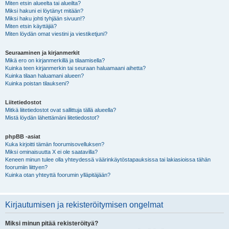
Miten etsin alueelta tai alueilta?
Miksi hakuni ei löytänyt mitään?
Miksi haku johti tyhjään sivuun!?
Miten etsin käyttäjiä?
Miten löydän omat viestini ja viestiketjuni?
Seuraaminen ja kirjanmerkit
Mikä ero on kirjanmerkillä ja tilaamisella?
Kuinka teen kirjanmerkin tai seuraan haluamaani aihetta?
Kuinka tilaan haluamani alueen?
Kuinka poistan tilaukseni?
Liitetiedostot
Mitkä liitetiedostot ovat sallittuja tällä alueella?
Mistä löydän lähettämäni liitetiedostot?
phpBB -asiat
Kuka kirjoitti tämän foorumisovelluksen?
Miksi ominaisuutta X ei ole saatavilla?
Keneen minun tulee olla yhteydessä väärinkäytöstapauksissa tai lakiasioissa tähän
foorumiin liittyen?
Kuinka otan yhteyttä foorumin ylläpitäjään?
Kirjautumisen ja rekisteröitymisen ongelmat
Miksi minun pitää rekisteröityä?