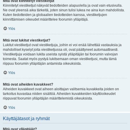
Mitä ovat kiinnitetyt viestiketjut
Kiinnitetyt viestiketjut näkyvät tiedotteiden alapuolella ja ovat vain etusivulla.
Ne ovat yleensä aika tärkeitä, joten sinun tulisi lukea ne aina kun mahdollista.
Kuten tiedotteiden ja globaalien tiedotteiden kanssa, viestiketjujen
kiinnittämisen oikeudet määrittelee foorumin ylläpitäjä.
Ylös
Mitä ovat lukitut viestiketjut?
Lukitut viestiketjut ovat viestiketjuja, joihin ei voi enää lähettää vastauksia ja
mahdolliset kyselyt joita viestiketjussa oli, ovat päättyneet automaattisesti.
Viestiketjuja voidaan lukita useista syistä ylläpitäjän tai foorumin valvojan
toimesta. Saatat myös pystyä lukitsemaan oman viestiketjusi, mutta tämä
riippuu foorumin ylläpitäjän antamista oikeuksista.
Ylös
Mitä ovat aiheiden kuvakkeet?
Aiheiden kuvakkeet ovat aiheen aloittajan valitsemia kuvakkeita joiden on
tarkoitus kuvastaa niiden sisältöä. Aiheiden kuvakkeiden käyttöoikeudet
riippuvat foorumin ylläpitäjän määrittelemistä oikeuksista.
Ylös
Käyttäjätasot ja ryhmät
Mitä ovat ylläpitäjät?