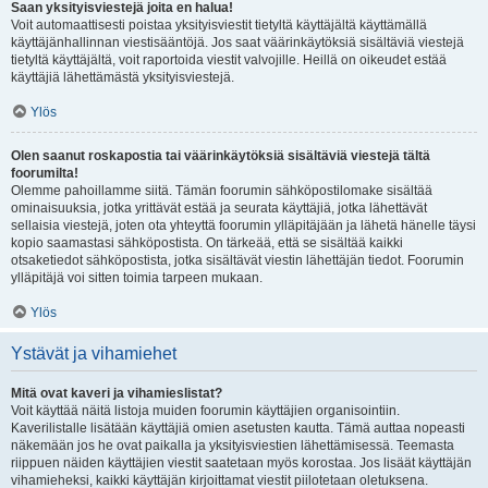
Saan yksityisviestejä joita en halua!
Voit automaattisesti poistaa yksityisviestit tietyltä käyttäjältä käyttämällä
käyttäjänhallinnan viestisääntöjä. Jos saat väärinkäytöksiä sisältäviä viestejä
tietyltä käyttäjältä, voit raportoida viestit valvojille. Heillä on oikeudet estää
käyttäjiä lähettämästä yksityisviestejä.
Ylös
Olen saanut roskapostia tai väärinkäytöksiä sisältäviä viestejä tältä
foorumilta!
Olemme pahoillamme siitä. Tämän foorumin sähköpostilomake sisältää
ominaisuuksia, jotka yrittävät estää ja seurata käyttäjiä, jotka lähettävät
sellaisia viestejä, joten ota yhteyttä foorumin ylläpitäjään ja lähetä hänelle täysi
kopio saamastasi sähköpostista. On tärkeää, että se sisältää kaikki
otsaketiedot sähköpostista, jotka sisältävät viestin lähettäjän tiedot. Foorumin
ylläpitäjä voi sitten toimia tarpeen mukaan.
Ylös
Ystävät ja vihamiehet
Mitä ovat kaveri ja vihamieslistat?
Voit käyttää näitä listoja muiden foorumin käyttäjien organisointiin.
Kaverilistalle lisätään käyttäjiä omien asetusten kautta. Tämä auttaa nopeasti
näkemään jos he ovat paikalla ja yksityisviestien lähettämisessä. Teemasta
riippuen näiden käyttäjien viestit saatetaan myös korostaa. Jos lisäät käyttäjän
vihamieheksi, kaikki käyttäjän kirjoittamat viestit piilotetaan oletuksena.