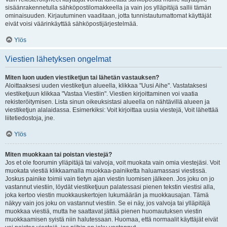
sisäänrakennetulla sähköpostilomakkeella ja vain jos ylläpitäjä sallii tämän
ominaisuuden. Kirjautuminen vaaditaan, jotta tunnistautumattomat käyttäjät
eivät voisi väärinkäyttää sähköpostijärjestelmää.
Ylös
Viestien lähetyksen ongelmat
Miten luon uuden viestiketjun tai lähetän vastauksen?
Aloittaaksesi uuden viestiketjun alueella, klikkaa "Uusi Aihe". Vastataksesi
viestiketjuun klikkaa "Vastaa Viestiin". Viestien kirjoittaminen voi vaatia
rekisteröitymisen. Lista sinun oikeuksistasi alueella on nähtävillä alueen ja
viestiketjun alalaidassa. Esimerkiksi: Voit kirjoittaa uusia viestejä, Voit lähettää
liitetiedostoja, jne.
Ylös
Miten muokkaan tai poistan viestejä?
Jos et ole foorumin ylläpitäjä tai valvoja, voit muokata vain omia viestejäsi. Voit
muokata viestiä klikkaamalla muokkaa-painiketta haluamassasi viestissä.
Joskus painike toimii vain tietyn ajan viestin luomisen jälkeen. Jos joku on jo
vastannut viestiin, löydät viestiketjuun palatessasi pienen tekstin viestisi alla,
joka kertoo viestin muokkauskertojen lukumäärän ja muokkausajan. Tämä
näkyy vain jos joku on vastannut viestiin. Se ei näy, jos valvoja tai ylläpitäjä
muokkaa viestiä, mutta he saattavat jättää pienen huomautuksen viestin
muokkaamisen syistä niin halutessaan. Huomaa, että normaalit käyttäjät eivät