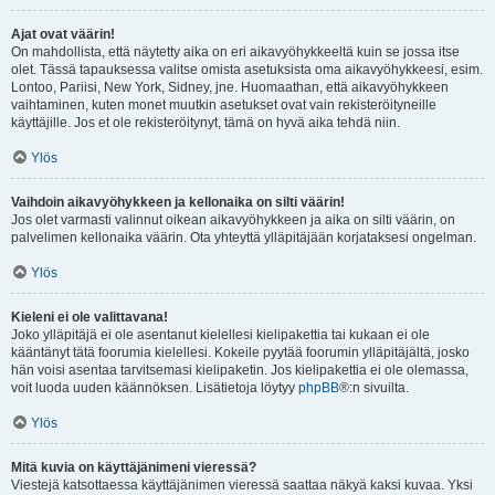
Ajat ovat väärin!
On mahdollista, että näytetty aika on eri aikavyöhykkeeltä kuin se jossa itse
olet. Tässä tapauksessa valitse omista asetuksista oma aikavyöhykkeesi, esim.
Lontoo, Pariisi, New York, Sidney, jne. Huomaathan, että aikavyöhykkeen
vaihtaminen, kuten monet muutkin asetukset ovat vain rekisteröityneille
käyttäjille. Jos et ole rekisteröitynyt, tämä on hyvä aika tehdä niin.
Ylös
Vaihdoin aikavyöhykkeen ja kellonaika on silti väärin!
Jos olet varmasti valinnut oikean aikavyöhykkeen ja aika on silti väärin, on
palvelimen kellonaika väärin. Ota yhteyttä ylläpitäjään korjataksesi ongelman.
Ylös
Kieleni ei ole valittavana!
Joko ylläpitäjä ei ole asentanut kielellesi kielipakettia tai kukaan ei ole
kääntänyt tätä foorumia kielellesi. Kokeile pyytää foorumin ylläpitäjältä, josko
hän voisi asentaa tarvitsemasi kielipaketin. Jos kielipakettia ei ole olemassa,
voit luoda uuden käännöksen. Lisätietoja löytyy
phpBB
®:n sivuilta.
Ylös
Mitä kuvia on käyttäjänimeni vieressä?
Viestejä katsottaessa käyttäjänimen vieressä saattaa näkyä kaksi kuvaa. Yksi