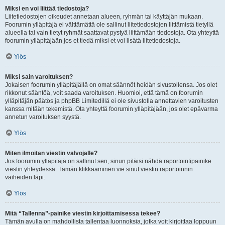
Miksi en voi liittää tiedostoja?
Liitetiedostojen oikeudet annetaan alueen, ryhmän tai käyttäjän mukaan.
Foorumin ylläpitäjä ei välttämättä ole sallinut liitetiedostojen liittämistä tietyllä
alueella tai vain tietyt ryhmät saattavat pystyä liittämään tiedostoja. Ota yhteyttä
foorumin ylläpitäjään jos et tiedä miksi et voi lisätä liitetiedostoja.
Ylös
Miksi sain varoituksen?
Jokaisen foorumin ylläpitäjällä on omat säännöt heidän sivustollensa. Jos olet
rikkonut sääntöä, voit saada varoituksen. Huomioi, että tämä on foorumin
ylläpitäjän päätös ja phpBB Limitedillä ei ole sivustolla annettavien varoitusten
kanssa mitään tekemistä. Ota yhteyttä foorumin ylläpitäjään, jos olet epävarma
annetun varoituksen syystä.
Ylös
Miten ilmoitan viestin valvojalle?
Jos foorumin ylläpitäjä on sallinut sen, sinun pitäisi nähdä raportointipainike
viestin yhteydessä. Tämän klikkaaminen vie sinut viestin raportoinnin
vaiheiden läpi.
Ylös
Mitä “Tallenna”-painike viestin kirjoittamisessa tekee?
Tämän avulla on mahdollista tallentaa luonnoksia, jotka voit kirjoittaa loppuun