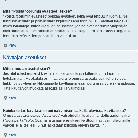
Mitä “Poista foorumin evästeet” tekee?
“Poista foorumin evästeet” poistaa evästeet, jotka ovat phpBB:n luomia. Ne
tunnistavat sinut ja pitävät sinut kirjautuneena foorumille. Evästeet tarjoavat
myös toimintoja, kuten luettujen seurantaa, jos ne ovat foorumin ylläpitäjän
käyttöönottamia. Jos sinulla on sisään tai uloskirjautumisen kanssa ongelmia,
foorumin evästeiden poistaminen voi auttaa.
Ylös
Käyttäjän asetukset
Miten muutan asetuksiani?
Jos olet rekisteröitynyt käyttäjä, kaikki asetuksesi tallennetaan foorumin
tietokantaan. Muokataksesi niitä, vieraile omissa asetuksissa, johon vievä
linkki löytyy yleensä klikkaamalla käyttäjänimeäsi foorumin sivujen ylälaidassa.
Tätä kautta voit muokata asetuksiasi ja valintojasi.
Ylös
Kuinka estän käyttäjänimeni näkymisen paikalla olevissa käyttäjissä?
Omissa asetuksissasi, “Asetukset”-välilehdellä, löydät mahdollisuuden valita
Piilota paikallaolo
. Ottamalla tämän asetuksen käyttöön näyt vain ylläpitäjille,
valvojille ja itsellesi. Sinut lasketaan piilossa oleviin käyttäjiin.
Ylös