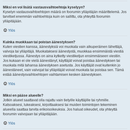
Miksi en voi lisätä vastausvaihtoehtoja kyselyyn?
Kyselyn vastausvaihtoehtojen määrä on foorumin ylläpitäjän määrittelemä. Jos
tarvitset enemmän vaihtoehtoja kuin on sallittu, ota yhteyttä foorumin
ylläpitäjään.
Ylös
Kuinka muokkaan tai poistan äänestyksen?
Kuten viestien kanssa, äänestyksiä voi muokata vain alkuperäinen lähettäjä,
valvoja tai ylläpitäjä. Muokataksesi äänestystä, muokkaa ensimmäistä viestiä
viestiketjussa. Äänestys on aina kytketty viestiketjun ensimmäiseen viestiin.
Jos kukaan ei ole vielä äänestänyt, käyttäjät voivat poistaa äänestyksen tai
muokata mitä tahansa äänestyksen asetusta. Jos käyttäjät ovat kuitenkin jo
äänestäneet, vain valvojat tai ylläpitäjät voivat muokata tai poistaa sen. Tämä
estää äänestysvaihtoehtojen vaihtamisen kesken äänestyksen.
Ylös
Miksi en pääse alueelle?
Jotkin alueet saattavat olla rajattu vain tietyille käyttäjille tai ryhmille.
Katsoaksesi, lukeaksesi, kirjoittaaksesi tai muiden toimintojen tekeminen
alueella saattaa tarvita erikoisoikeuksia. Jos haluat oikeudet, ota yhteyttä
foorumin valvojaan tai ylläpitäjään.
Ylös