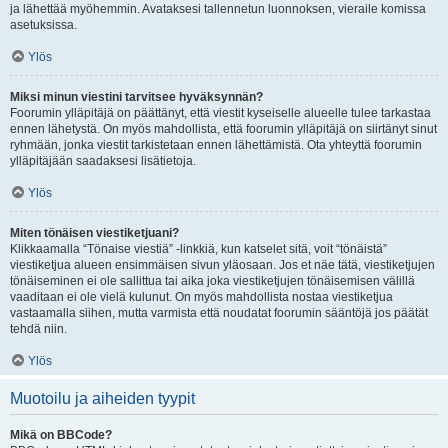
ja lähettää myöhemmin. Avataksesi tallennetun luonnoksen, vieraile komissa
asetuksissa.
Ylös
Miksi minun viestini tarvitsee hyväksynnän?
Foorumin ylläpitäjä on päättänyt, että viestit kyseiselle alueelle tulee tarkastaa
ennen lähetystä. On myös mahdollista, että foorumin ylläpitäjä on siirtänyt sinut
ryhmään, jonka viestit tarkistetaan ennen lähettämistä. Ota yhteyttä foorumin
ylläpitäjään saadaksesi lisätietoja.
Ylös
Miten tönäisen viestiketjuani?
Klikkaamalla “Tönaise viestiä” -linkkiä, kun katselet sitä, voit “tönäistä”
viestiketjua alueen ensimmäisen sivun yläosaan. Jos et näe tätä, viestiketjujen
tönäiseminen ei ole sallittua tai aika joka viestiketjujen tönäisemisen välillä
vaaditaan ei ole vielä kulunut. On myös mahdollista nostaa viestiketjua
vastaamalla siihen, mutta varmista että noudatat foorumin sääntöjä jos päätät
tehdä niin.
Ylös
Muotoilu ja aiheiden tyypit
Mikä on BBCode?