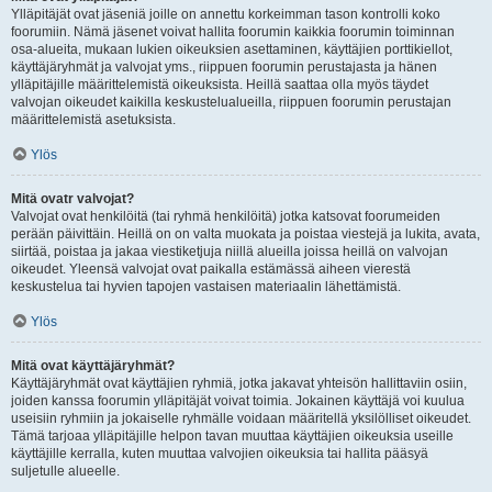
Ylläpitäjät ovat jäseniä joille on annettu korkeimman tason kontrolli koko
foorumiin. Nämä jäsenet voivat hallita foorumin kaikkia foorumin toiminnan
osa-alueita, mukaan lukien oikeuksien asettaminen, käyttäjien porttikiellot,
käyttäjäryhmät ja valvojat yms., riippuen foorumin perustajasta ja hänen
ylläpitäjille määrittelemistä oikeuksista. Heillä saattaa olla myös täydet
valvojan oikeudet kaikilla keskustelualueilla, riippuen foorumin perustajan
määrittelemistä asetuksista.
Ylös
Mitä ovatr valvojat?
Valvojat ovat henkilöitä (tai ryhmä henkilöitä) jotka katsovat foorumeiden
perään päivittäin. Heillä on on valta muokata ja poistaa viestejä ja lukita, avata,
siirtää, poistaa ja jakaa viestiketjuja niillä alueilla joissa heillä on valvojan
oikeudet. Yleensä valvojat ovat paikalla estämässä aiheen vierestä
keskustelua tai hyvien tapojen vastaisen materiaalin lähettämistä.
Ylös
Mitä ovat käyttäjäryhmät?
Käyttäjäryhmät ovat käyttäjien ryhmiä, jotka jakavat yhteisön hallittaviin osiin,
joiden kanssa foorumin ylläpitäjät voivat toimia. Jokainen käyttäjä voi kuulua
useisiin ryhmiin ja jokaiselle ryhmälle voidaan määritellä yksilölliset oikeudet.
Tämä tarjoaa ylläpitäjille helpon tavan muuttaa käyttäjien oikeuksia useille
käyttäjille kerralla, kuten muuttaa valvojien oikeuksia tai hallita pääsyä
suljetulle alueelle.