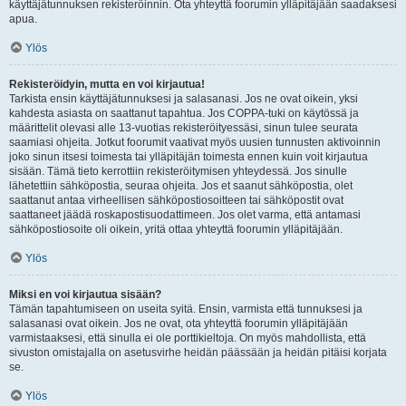
käyttäjätunnuksen rekisteröinnin. Ota yhteyttä foorumin ylläpitäjään saadaksesi
apua.
Ylös
Rekisteröidyin, mutta en voi kirjautua!
Tarkista ensin käyttäjätunnuksesi ja salasanasi. Jos ne ovat oikein, yksi
kahdesta asiasta on saattanut tapahtua. Jos COPPA-tuki on käytössä ja
määrittelit olevasi alle 13-vuotias rekisteröityessäsi, sinun tulee seurata
saamiasi ohjeita. Jotkut foorumit vaativat myös uusien tunnusten aktivoinnin
joko sinun itsesi toimesta tai ylläpitäjän toimesta ennen kuin voit kirjautua
sisään. Tämä tieto kerrottiin rekisteröitymisen yhteydessä. Jos sinulle
lähetettiin sähköpostia, seuraa ohjeita. Jos et saanut sähköpostia, olet
saattanut antaa virheellisen sähköpostiosoitteen tai sähköpostit ovat
saattaneet jäädä roskapostisuodattimeen. Jos olet varma, että antamasi
sähköpostiosoite oli oikein, yritä ottaa yhteyttä foorumin ylläpitäjään.
Ylös
Miksi en voi kirjautua sisään?
Tämän tapahtumiseen on useita syitä. Ensin, varmista että tunnuksesi ja
salasanasi ovat oikein. Jos ne ovat, ota yhteyttä foorumin ylläpitäjään
varmistaaksesi, että sinulla ei ole porttikieltoja. On myös mahdollista, että
sivuston omistajalla on asetusvirhe heidän päässään ja heidän pitäisi korjata
se.
Ylös