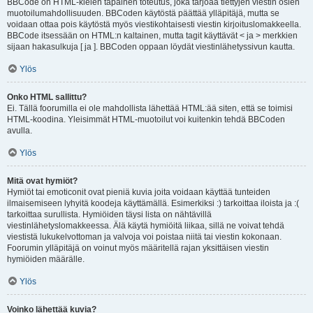
BBCode on HTML-kielen tapainen toteutus, joka tarjoaa tiettyjen viestin osien
muotoilumahdollisuuden. BBCoden käytöstä päättää ylläpitäjä, mutta se
voidaan ottaa pois käytöstä myös viestikohtaisesti viestin kirjoituslomakkeella.
BBCode itsessään on HTML:n kaltainen, mutta tagit käyttävät < ja > merkkien
sijaan hakasulkuja [ ja ]. BBCoden oppaan löydät viestinlähetyssivun kautta.
Ylös
Onko HTML sallittu?
Ei. Tällä foorumilla ei ole mahdollista lähettää HTML:ää siten, että se toimisi
HTML-koodina. Yleisimmät HTML-muotoilut voi kuitenkin tehdä BBCoden
avulla.
Ylös
Mitä ovat hymiöt?
Hymiöt tai emoticonit ovat pieniä kuvia joita voidaan käyttää tunteiden
ilmaisemiseen lyhyitä koodeja käyttämällä. Esimerkiksi :) tarkoittaa iloista ja :(
tarkoittaa surullista. Hymiöiden täysi lista on nähtävillä
viestinlähetyslomakkeessa. Älä käytä hymiöitä liikaa, sillä ne voivat tehdä
viestistä lukukelvottoman ja valvoja voi poistaa niitä tai viestin kokonaan.
Foorumin ylläpitäjä on voinut myös määritellä rajan yksittäisen viestin
hymiöiden määrälle.
Ylös
Voinko lähettää kuvia?