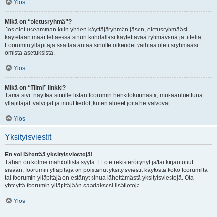
Ylös
Mikä on “oletusryhmä”?
Jos olet useamman kuin yhden käyttäjäryhmän jäsen, oletusryhmääsi
käytetään määriteltäessä sinun kohdallasi käytettävää ryhmäväriä ja titteliä.
Foorumin ylläpitäjä saattaa antaa sinulle oikeudet vaihtaa oletusryhmääsi
omista asetuksista.
Ylös
Mikä on “Tiimi” linkki?
Tämä sivu näyttää sinulle listan foorumin henkilökunnasta, mukaanluettuna
ylläpitäjät, valvojat ja muut tiedot, kuten alueet joita he valvovat.
Ylös
Yksityisviestit
En voi lähettää yksityisviestejä!
Tähän on kolme mahdollista syytä. Et ole rekisteröitynyt ja/tai kirjautunut
sisään, foorumin ylläpitäjä on poistanut yksityisviestit käytöstä koko foorumilta
tai foorumin ylläpitäjä on estänyt sinua lähettämästä yksityisviestejä. Ota
yhteyttä foorumin ylläpitäjään saadaksesi lisätietoja.
Ylös