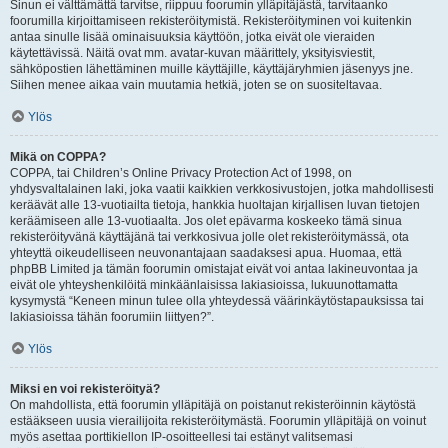
Sinun ei välttämättä tarvitse, riippuu foorumin ylläpitäjästä, tarvitaanko
foorumilla kirjoittamiseen rekisteröitymistä. Rekisteröityminen voi kuitenkin
antaa sinulle lisää ominaisuuksia käyttöön, jotka eivät ole vieraiden
käytettävissä. Näitä ovat mm. avatar-kuvan määrittely, yksityisviestit,
sähköpostien lähettäminen muille käyttäjille, käyttäjäryhmien jäsenyys jne.
Siihen menee aikaa vain muutamia hetkiä, joten se on suositeltavaa.
Ylös
Mikä on COPPA?
COPPA, tai Children’s Online Privacy Protection Act of 1998, on
yhdysvaltalainen laki, joka vaatii kaikkien verkkosivustojen, jotka mahdollisesti
keräävät alle 13-vuotiailta tietoja, hankkia huoltajan kirjallisen luvan tietojen
keräämiseen alle 13-vuotiaalta. Jos olet epävarma koskeeko tämä sinua
rekisteröityvänä käyttäjänä tai verkkosivua jolle olet rekisteröitymässä, ota
yhteyttä oikeudelliseen neuvonantajaan saadaksesi apua. Huomaa, että
phpBB Limited ja tämän foorumin omistajat eivät voi antaa lakineuvontaa ja
eivät ole yhteyshenkilöitä minkäänlaisissa lakiasioissa, lukuunottamatta
kysymystä “Keneen minun tulee olla yhteydessä väärinkäytöstapauksissa tai
lakiasioissa tähän foorumiin liittyen?”.
Ylös
Miksi en voi rekisteröityä?
On mahdollista, että foorumin ylläpitäjä on poistanut rekisteröinnin käytöstä
estääkseen uusia vierailijoita rekisteröitymästä. Foorumin ylläpitäjä on voinut
myös asettaa porttikiellon IP-osoitteellesi tai estänyt valitsemasi