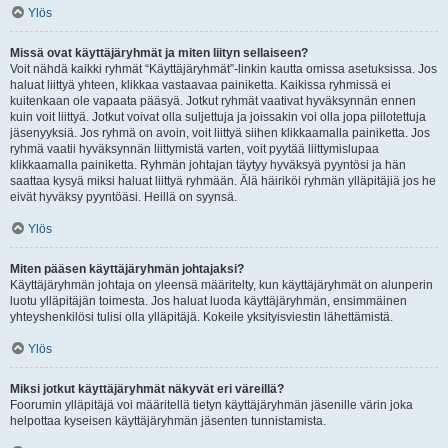
Ylös
Missä ovat käyttäjäryhmät ja miten liityn sellaiseen?
Voit nähdä kaikki ryhmät “Käyttäjäryhmät”-linkin kautta omissa asetuksissa. Jos
haluat liittyä yhteen, klikkaa vastaavaa painiketta. Kaikissa ryhmissä ei
kuitenkaan ole vapaata pääsyä. Jotkut ryhmät vaativat hyväksynnän ennen
kuin voit liittyä. Jotkut voivat olla suljettuja ja joissakin voi olla jopa piilotettuja
jäsenyyksiä. Jos ryhmä on avoin, voit liittyä siihen klikkaamalla painiketta. Jos
ryhmä vaatii hyväksynnän liittymistä varten, voit pyytää liittymislupaa
klikkaamalla painiketta. Ryhmän johtajan täytyy hyväksyä pyyntösi ja hän
saattaa kysyä miksi haluat liittyä ryhmään. Älä häiriköi ryhmän ylläpitäjiä jos he
eivät hyväksy pyyntöäsi. Heillä on syynsä.
Ylös
Miten pääsen käyttäjäryhmän johtajaksi?
Käyttäjäryhmän johtaja on yleensä määritelty, kun käyttäjäryhmät on alunperin
luotu ylläpitäjän toimesta. Jos haluat luoda käyttäjäryhmän, ensimmäinen
yhteyshenkilösi tulisi olla ylläpitäjä. Kokeile yksityisviestin lähettämistä.
Ylös
Miksi jotkut käyttäjäryhmät näkyvät eri väreillä?
Foorumin ylläpitäjä voi määritellä tietyn käyttäjäryhmän jäsenille värin joka
helpottaa kyseisen käyttäjäryhmän jäsenten tunnistamista.