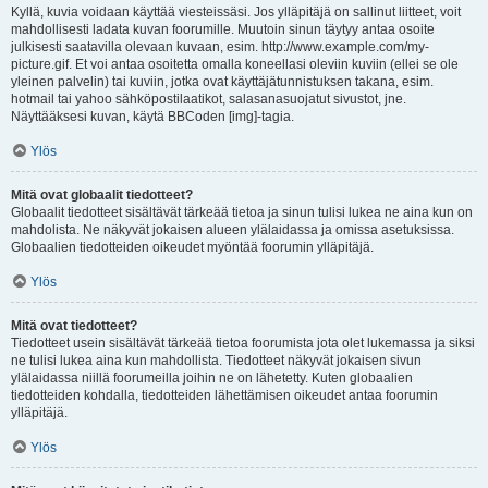
Kyllä, kuvia voidaan käyttää viesteissäsi. Jos ylläpitäjä on sallinut liitteet, voit
mahdollisesti ladata kuvan foorumille. Muutoin sinun täytyy antaa osoite
julkisesti saatavilla olevaan kuvaan, esim. http://www.example.com/my-
picture.gif. Et voi antaa osoitetta omalla koneellasi oleviin kuviin (ellei se ole
yleinen palvelin) tai kuviin, jotka ovat käyttäjätunnistuksen takana, esim.
hotmail tai yahoo sähköpostilaatikot, salasanasuojatut sivustot, jne.
Näyttääksesi kuvan, käytä BBCoden [img]-tagia.
Ylös
Mitä ovat globaalit tiedotteet?
Globaalit tiedotteet sisältävät tärkeää tietoa ja sinun tulisi lukea ne aina kun on
mahdolista. Ne näkyvät jokaisen alueen ylälaidassa ja omissa asetuksissa.
Globaalien tiedotteiden oikeudet myöntää foorumin ylläpitäjä.
Ylös
Mitä ovat tiedotteet?
Tiedotteet usein sisältävät tärkeää tietoa foorumista jota olet lukemassa ja siksi
ne tulisi lukea aina kun mahdollista. Tiedotteet näkyvät jokaisen sivun
ylälaidassa niillä foorumeilla joihin ne on lähetetty. Kuten globaalien
tiedotteiden kohdalla, tiedotteiden lähettämisen oikeudet antaa foorumin
ylläpitäjä.
Ylös