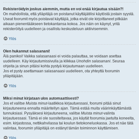
Rekisteröidyin joskus aiemmin, mutta en voi enää kirjautua sisään?!
On mahdollista, että ylläpitäjä on poistanut käyttäjätilisi käytöstä jostain syystä.
Useat foorumit myös poistavat käyttäjiä, jotka eivät ole kirjoittaneet pitkään
aikaan pienentääkseen tietokantansa kokoa. Jos näin on käynyt, yritä
rekisteröityä uudelleen ja osallistu keskusteluun aktiivisemmin.
Ylös
Olen hukannut salasanani!
Älä panikoi! Vaikka salasanaasi ei voida palauttaa, se voidaan asettaa
uudelleen. Käy kirjautumissivulla ja klikkaa
Unohdin salasanani
. Seuraa
ohjeita ja sinun pitäisi kohta pystyä kirjautumaan uudelleen.
Jos et pysty asettamaan salasanaasi uudelleen, ota yhteyttä foorumin
ylläpitäjään.
Ylös
Miksi minut kirjataan ulos automaattisesti?
Jos et valitse
Muista minut
-laatikkoa kirjautuessasi, foorumi pitää sinut
kirjautuneena ennalta määritellyn ajan. Tämä estää muita väärinkäyttämästä
tunnuksiasi. Pysyäksesi kirjautuneena, valitse
Muista minut
-valinta
kirjautuessasi. Tämä ei ole suositeltavaa, jos käytät foorumia jaetulta koneelta,
esim. kirjastossa, nettikahvilassa tai koulun tietokoneluokassa. Jos et näe tätä
valintaa, foorumin ylläpitäjä on estänyt tämän toiminnon käyttämisen.
Ylös