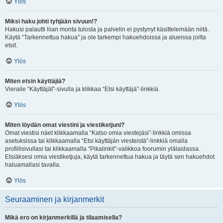
Ylös
Miksi haku johti tyhjään sivuun!?
Hakusi palautti liian monta tulosta ja palvelin ei pystynyt käsittelemään niitä.
Käytä “Tarkennettua hakua” ja ole tarkempi hakuehdoissa ja alueissa joilta
etsit.
Ylös
Miten etsin käyttäjiä?
Vieraile “Käyttäjät”-sivulla ja klikkaa “Etsi käyttäjä”-linkkiä.
Ylös
Miten löydän omat viestini ja viestiketjuni?
Omat viestisi näet klikkaamalla “Katso omia viestejäsi”-linkkiä omissa
asetuksissa tai klikkaamalla “Etsi käyttäjän viesteistä”-linkkiä omalla
profiilisivullasi tai klikkaamalla “Pikalinkit”-valikkoa foorumin ylälaidassa.
Etsiäksesi omia viestiketjuja, käytä tarkennettua hakua ja täytä sen hakuehdot
haluamallasi tavalla.
Ylös
Seuraaminen ja kirjanmerkit
Mikä ero on kirjanmerkillä ja tilaamisella?