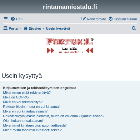
rintamamiestalo.fi
UKK
Rekisteröidy
Kirjaudu sisään
E
Portal
Etusivu
Usein kysyttyä
t
s
i
Usein kysyttyä
Kirjautumisen ja rekisteröitymisen ongelmat
Miksi minun pitää rekisteröityä?
Mikä on COPPA?
Miksi en voi rekisteröityä?
Rekisteröidyin, mutta en voi kirjautua!
Miksi en voi kirjautua sisään?
Rekisteröidyin joskus aiemmin, mutta en voi enää kirjautua sisään?!
Olen hukannut salasanani!
Miksi minut kirjataan ulos automaattisesti?
Mitä “Poista foorumin evästeet” tekee?