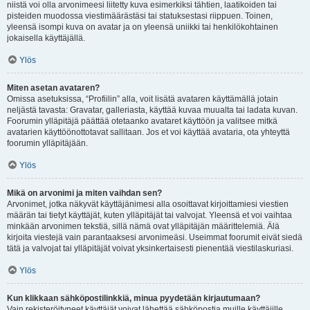
niistä voi olla arvonimeesi liitetty kuva esimerkiksi tähtien, laatikoiden tai
pisteiden muodossa viestimäärästäsi tai statuksestasi riippuen. Toinen,
yleensä isompi kuva on avatar ja on yleensä uniikki tai henkilökohtainen
jokaisella käyttäjällä.
Ylös
Miten asetan avataren?
Omissa asetuksissa, “Profiilin” alla, voit lisätä avataren käyttämällä jotain
neljästä tavasta: Gravatar, galleriasta, käyttää kuvaa muualta tai ladata kuvan.
Foorumin ylläpitäjä päättää otetaanko avataret käyttöön ja valitsee mitkä
avatarien käyttöönottotavat sallitaan. Jos et voi käyttää avataria, ota yhteyttä
foorumin ylläpitäjään.
Ylös
Mikä on arvonimi ja miten vaihdan sen?
Arvonimet, jotka näkyvät käyttäjänimesi alla osoittavat kirjoittamiesi viestien
määrän tai tietyt käyttäjät, kuten ylläpitäjät tai valvojat. Yleensä et voi vaihtaa
minkään arvonimen tekstiä, sillä nämä ovat ylläpitäjän määrittelemiä. Älä
kirjoita viestejä vain parantaaksesi arvonimeäsi. Useimmat foorumit eivät siedä
tätä ja valvojat tai ylläpitäjät voivat yksinkertaisesti pienentää viestilaskuriasi.
Ylös
Kun klikkaan sähköpostilinkkiä, minua pyydetään kirjautumaan?
Vain rekisteröityneet käyttäjät voivat lähettää sähköpostia muille käyttäjille