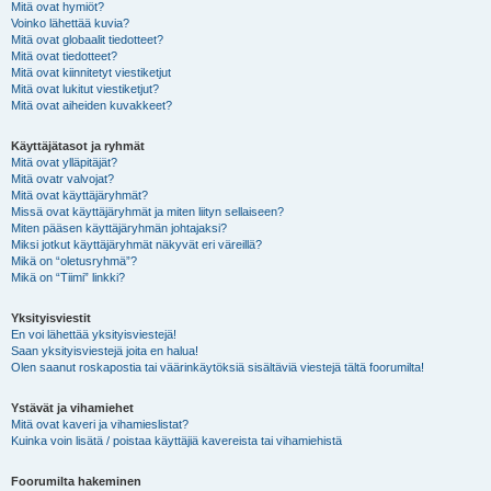
Mitä ovat hymiöt?
Voinko lähettää kuvia?
Mitä ovat globaalit tiedotteet?
Mitä ovat tiedotteet?
Mitä ovat kiinnitetyt viestiketjut
Mitä ovat lukitut viestiketjut?
Mitä ovat aiheiden kuvakkeet?
Käyttäjätasot ja ryhmät
Mitä ovat ylläpitäjät?
Mitä ovatr valvojat?
Mitä ovat käyttäjäryhmät?
Missä ovat käyttäjäryhmät ja miten liityn sellaiseen?
Miten pääsen käyttäjäryhmän johtajaksi?
Miksi jotkut käyttäjäryhmät näkyvät eri väreillä?
Mikä on “oletusryhmä”?
Mikä on “Tiimi” linkki?
Yksityisviestit
En voi lähettää yksityisviestejä!
Saan yksityisviestejä joita en halua!
Olen saanut roskapostia tai väärinkäytöksiä sisältäviä viestejä tältä foorumilta!
Ystävät ja vihamiehet
Mitä ovat kaveri ja vihamieslistat?
Kuinka voin lisätä / poistaa käyttäjiä kavereista tai vihamiehistä
Foorumilta hakeminen