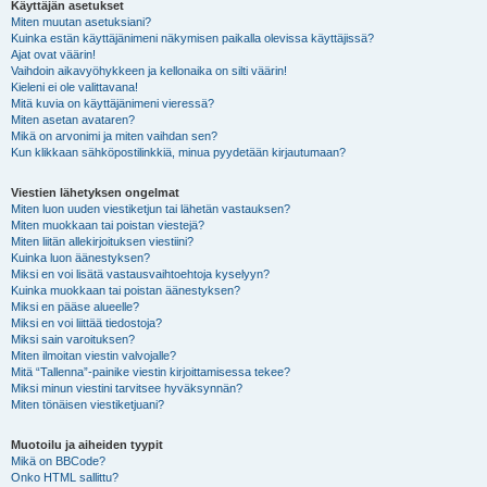
Käyttäjän asetukset
Miten muutan asetuksiani?
Kuinka estän käyttäjänimeni näkymisen paikalla olevissa käyttäjissä?
Ajat ovat väärin!
Vaihdoin aikavyöhykkeen ja kellonaika on silti väärin!
Kieleni ei ole valittavana!
Mitä kuvia on käyttäjänimeni vieressä?
Miten asetan avataren?
Mikä on arvonimi ja miten vaihdan sen?
Kun klikkaan sähköpostilinkkiä, minua pyydetään kirjautumaan?
Viestien lähetyksen ongelmat
Miten luon uuden viestiketjun tai lähetän vastauksen?
Miten muokkaan tai poistan viestejä?
Miten liitän allekirjoituksen viestiini?
Kuinka luon äänestyksen?
Miksi en voi lisätä vastausvaihtoehtoja kyselyyn?
Kuinka muokkaan tai poistan äänestyksen?
Miksi en pääse alueelle?
Miksi en voi liittää tiedostoja?
Miksi sain varoituksen?
Miten ilmoitan viestin valvojalle?
Mitä “Tallenna”-painike viestin kirjoittamisessa tekee?
Miksi minun viestini tarvitsee hyväksynnän?
Miten tönäisen viestiketjuani?
Muotoilu ja aiheiden tyypit
Mikä on BBCode?
Onko HTML sallittu?