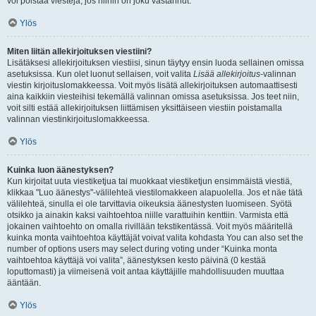
voi poistaa viestejä, jos niihin on joku vastannut.
Ylös
Miten liitän allekirjoituksen viestiini?
Lisätäksesi allekirjoituksen viestiisi, sinun täytyy ensin luoda sellainen omissa
asetuksissa. Kun olet luonut sellaisen, voit valita
Lisää allekirjoitus
-valinnan
viestin kirjoituslomakkeessa. Voit myös lisätä allekirjoituksen automaattisesti
aina kaikkiin viesteihisi tekemällä valinnan omissa asetuksissa. Jos teet niin,
voit silti estää allekirjoituksen liittämisen yksittäiseen viestiin poistamalla
valinnan viestinkirjoituslomakkeessa.
Ylös
Kuinka luon äänestyksen?
Kun kirjoitat uuta viestiketjua tai muokkaat viestiketjun ensimmäistä viestiä,
klikkaa "Luo äänestys"-välilehteä viestilomakkeen alapuolella. Jos et näe tätä
välilehteä, sinulla ei ole tarvittavia oikeuksia äänestysten luomiseen. Syötä
otsikko ja ainakin kaksi vaihtoehtoa niille varattuihin kenttiin. Varmista että
jokainen vaihtoehto on omalla rivillään tekstikentässä. Voit myös määritellä
kuinka monta vaihtoehtoa käyttäjät voivat valita kohdasta You can also set the
number of options users may select during voting under “Kuinka monta
vaihtoehtoa käyttäjä voi valita”, äänestyksen kesto päivinä (0 kestää
loputtomasti) ja viimeisenä voit antaa käyttäjille mahdollisuuden muuttaa
ääntään.
Ylös