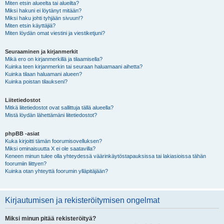
Miten etsin alueelta tai alueilta?
Miksi hakuni ei löytänyt mitään?
Miksi haku johti tyhjään sivuun!?
Miten etsin käyttäjiä?
Miten löydän omat viestini ja viestiketjuni?
Seuraaminen ja kirjanmerkit
Mikä ero on kirjanmerkillä ja tilaamisella?
Kuinka teen kirjanmerkin tai seuraan haluamaani aihetta?
Kuinka tilaan haluamani alueen?
Kuinka poistan tilaukseni?
Liitetiedostot
Mitkä liitetiedostot ovat sallittuja tällä alueella?
Mistä löydän lähettämäni liitetiedostot?
phpBB -asiat
Kuka kirjoitti tämän foorumisovelluksen?
Miksi ominaisuutta X ei ole saatavilla?
Keneen minun tulee olla yhteydessä väärinkäytöstapauksissa tai lakiasioissa tähän
foorumiin liittyen?
Kuinka otan yhteyttä foorumin ylläpitäjään?
Kirjautumisen ja rekisteröitymisen ongelmat
Miksi minun pitää rekisteröityä?