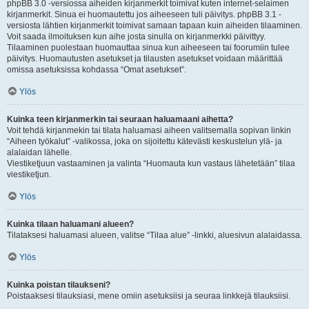
phpBB 3.0 -versiossa aiheiden kirjanmerkit toimivat kuten internet-selaimen
kirjanmerkit. Sinua ei huomautettu jos aiheeseen tuli päivitys. phpBB 3.1 -
versiosta lähtien kirjanmerkit toimivat samaan tapaan kuin aiheiden tilaaminen.
Voit saada ilmoituksen kun aihe josta sinulla on kirjanmerkki päivittyy.
Tilaaminen puolestaan huomauttaa sinua kun aiheeseen tai foorumiin tulee
päivitys. Huomautusten asetukset ja tilausten asetukset voidaan määrittää
omissa asetuksissa kohdassa “Omat asetukset”.
Ylös
Kuinka teen kirjanmerkin tai seuraan haluamaani aihetta?
Voit tehdä kirjanmekin tai tilata haluamasi aiheen valitsemalla sopivan linkin
“Aiheen työkalut” -valikossa, joka on sijoitettu kätevästi keskustelun ylä- ja
alalaidan lähelle.
Viestiketjuun vastaaminen ja valinta “Huomauta kun vastaus lähetetään” tilaa
viestiketjun.
Ylös
Kuinka tilaan haluamani alueen?
Tilataksesi haluamasi alueen, valitse “Tilaa alue” -linkki, aluesivun alalaidassa.
Ylös
Kuinka poistan tilaukseni?
Poistaaksesi tilauksiasi, mene omiin asetuksiisi ja seuraa linkkejä tilauksiisi.