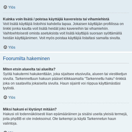
Ylös
Kuinka voin lisätä / poistaa käyttäjiä kavereista tai vihamiehistä
Voit lisätä käyttäjiä listoihisi kahdella tapaa. Jokaisen käyttäjän profiilissa on
linkki jonka kautta voit lisätä heidät joko kavereihin tai vihamiehiin.
Vaihtoehtoisesti omista asetuksista voit lisätä käyttäjiä suoraan syöttämällä
heidän käyttäjänimen. Voit myös poistaa käyttäjiä listaltasi samalta sivulta.
Ylös
Foorumilta hakeminen
Miten etsin alueelta tai alueilta?
Syötä hakutermi hakukenttään, joka sijaitsee etusivulla, alueen tai viestiketjun
sivulla. Tarkennettuun hakuun pääset klikkaamalla “Tarkennettu haku”-linkkiä
joka on saatavilla jokaisella sivulla. Haun sijainti voi riippua käyttämästäsi
tyylistä.
Ylös
Miksi hakuni ei löytänyt mitään?
Hakusi oli todennäköisesti liian epämääräinen ja sisälsi useita yleisiä termejä,
joita phpBB ei ole indeksoinut. Ole tarkempi ja käytä Tarkennetun haun
valintoja.