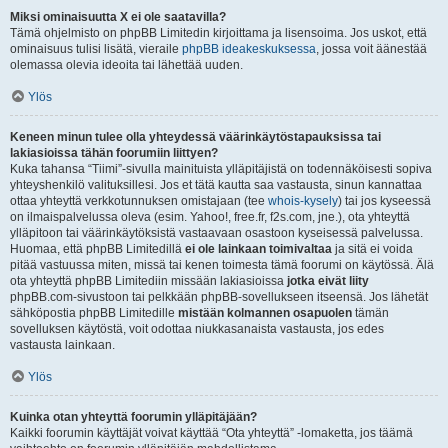
Miksi ominaisuutta X ei ole saatavilla?
Tämä ohjelmisto on phpBB Limitedin kirjoittama ja lisensoima. Jos uskot, että
ominaisuus tulisi lisätä, vieraile
phpBB ideakeskuksessa
, jossa voit äänestää
olemassa olevia ideoita tai lähettää uuden.
Ylös
Keneen minun tulee olla yhteydessä väärinkäytöstapauksissa tai
lakiasioissa tähän foorumiin liittyen?
Kuka tahansa “Tiimi”-sivulla mainituista ylläpitäjistä on todennäköisesti sopiva
yhteyshenkilö valituksillesi. Jos et tätä kautta saa vastausta, sinun kannattaa
ottaa yhteyttä verkkotunnuksen omistajaan (tee
whois-kysely
) tai jos kyseessä
on ilmaispalvelussa oleva (esim. Yahoo!, free.fr, f2s.com, jne.), ota yhteyttä
ylläpitoon tai väärinkäytöksistä vastaavaan osastoon kyseisessä palvelussa.
Huomaa, että phpBB Limitedillä
ei ole lainkaan toimivaltaa
ja sitä ei voida
pitää vastuussa miten, missä tai kenen toimesta tämä foorumi on käytössä. Älä
ota yhteyttä phpBB Limitediin missään lakiasioissa
jotka eivät liity
phpBB.com-sivustoon tai pelkkään phpBB-sovellukseen itseensä. Jos lähetät
sähköpostia phpBB Limitedille
mistään kolmannen osapuolen
tämän
sovelluksen käytöstä, voit odottaa niukkasanaista vastausta, jos edes
vastausta lainkaan.
Ylös
Kuinka otan yhteyttä foorumin ylläpitäjään?
Kaikki foorumin käyttäjät voivat käyttää “Ota yhteyttä” -lomaketta, jos täämä