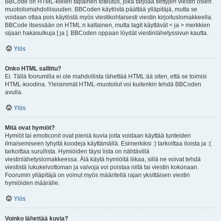
BBCode on HTML-kielen tapainen toteutus, joka tarjoaa tiettyjen viestin osien
muotoilumahdollisuuden. BBCoden käytöstä päättää ylläpitäjä, mutta se
voidaan ottaa pois käytöstä myös viestikohtaisesti viestin kirjoituslomakkeella.
BBCode itsessään on HTML:n kaltainen, mutta tagit käyttävät < ja > merkkien
sijaan hakasulkuja [ ja ]. BBCoden oppaan löydät viestinlähetyssivun kautta.
Ylös
Onko HTML sallittu?
Ei. Tällä foorumilla ei ole mahdollista lähettää HTML:ää siten, että se toimisi
HTML-koodina. Yleisimmät HTML-muotoilut voi kuitenkin tehdä BBCoden
avulla.
Ylös
Mitä ovat hymiöt?
Hymiöt tai emoticonit ovat pieniä kuvia joita voidaan käyttää tunteiden
ilmaisemiseen lyhyitä koodeja käyttämällä. Esimerkiksi :) tarkoittaa iloista ja :(
tarkoittaa surullista. Hymiöiden täysi lista on nähtävillä
viestinlähetyslomakkeessa. Älä käytä hymiöitä liikaa, sillä ne voivat tehdä
viestistä lukukelvottoman ja valvoja voi poistaa niitä tai viestin kokonaan.
Foorumin ylläpitäjä on voinut myös määritellä rajan yksittäisen viestin
hymiöiden määrälle.
Ylös
Voinko lähettää kuvia?