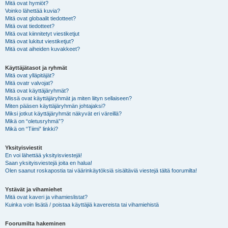
Mitä ovat hymiöt?
Voinko lähettää kuvia?
Mitä ovat globaalit tiedotteet?
Mitä ovat tiedotteet?
Mitä ovat kiinnitetyt viestiketjut
Mitä ovat lukitut viestiketjut?
Mitä ovat aiheiden kuvakkeet?
Käyttäjätasot ja ryhmät
Mitä ovat ylläpitäjät?
Mitä ovatr valvojat?
Mitä ovat käyttäjäryhmät?
Missä ovat käyttäjäryhmät ja miten liityn sellaiseen?
Miten pääsen käyttäjäryhmän johtajaksi?
Miksi jotkut käyttäjäryhmät näkyvät eri väreillä?
Mikä on “oletusryhmä”?
Mikä on “Tiimi” linkki?
Yksityisviestit
En voi lähettää yksityisviestejä!
Saan yksityisviestejä joita en halua!
Olen saanut roskapostia tai väärinkäytöksiä sisältäviä viestejä tältä foorumilta!
Ystävät ja vihamiehet
Mitä ovat kaveri ja vihamieslistat?
Kuinka voin lisätä / poistaa käyttäjiä kavereista tai vihamiehistä
Foorumilta hakeminen