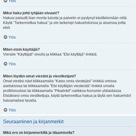
Ylös
Miksi haku johti tyhjään sivuun!?
Hakusi palautti liian monta tulosta ja palvelin ei pystynyt käsittelemään niitä.
Käytä “Tarkennettua hakua” ja ole tarkempi hakuehdoissa ja alueissa joilta
etsit.
Ylös
Miten etsin käyttäjiä?
Vieraile “Käyttäjät”-sivulla ja klikkaa “Etsi käyttäjä”-linkkiä.
Ylös
Miten löydän omat viestini ja viestiketjuni?
Omat viestisi näet klikkaamalla “Katso omia viestejäsi”-linkkiä omissa
asetuksissa tai klikkaamalla “Etsi käyttäjän viesteistä”-linkkiä omalla
profiilisivullasi tai klikkaamalla “Pikalinkit”-valikkoa foorumin ylälaidassa.
Etsiäksesi omia viestiketjuja, käytä tarkennettua hakua ja täytä sen hakuehdot
haluamallasi tavalla.
Ylös
Seuraaminen ja kirjanmerkit
Mikä ero on kirjanmerkillä ja tilaamisella?