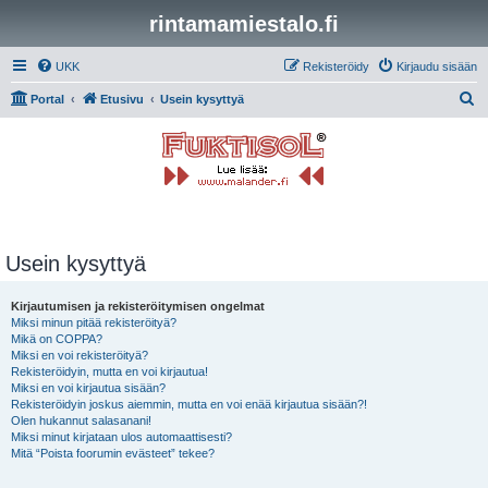
rintamamiestalo.fi
UKK
Rekisteröidy
Kirjaudu sisään
E
Portal
Etusivu
Usein kysyttyä
t
s
i
Usein kysyttyä
Kirjautumisen ja rekisteröitymisen ongelmat
Miksi minun pitää rekisteröityä?
Mikä on COPPA?
Miksi en voi rekisteröityä?
Rekisteröidyin, mutta en voi kirjautua!
Miksi en voi kirjautua sisään?
Rekisteröidyin joskus aiemmin, mutta en voi enää kirjautua sisään?!
Olen hukannut salasanani!
Miksi minut kirjataan ulos automaattisesti?
Mitä “Poista foorumin evästeet” tekee?