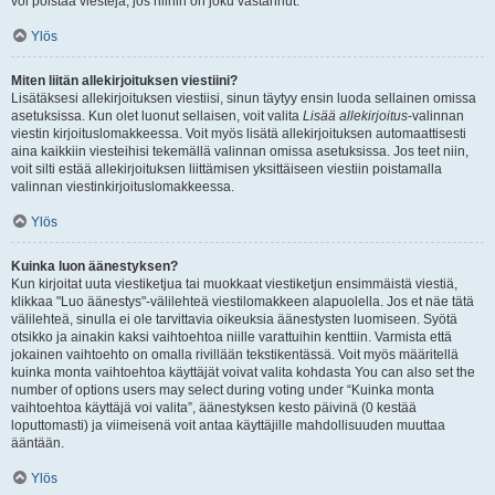
voi poistaa viestejä, jos niihin on joku vastannut.
Ylös
Miten liitän allekirjoituksen viestiini?
Lisätäksesi allekirjoituksen viestiisi, sinun täytyy ensin luoda sellainen omissa
asetuksissa. Kun olet luonut sellaisen, voit valita
Lisää allekirjoitus
-valinnan
viestin kirjoituslomakkeessa. Voit myös lisätä allekirjoituksen automaattisesti
aina kaikkiin viesteihisi tekemällä valinnan omissa asetuksissa. Jos teet niin,
voit silti estää allekirjoituksen liittämisen yksittäiseen viestiin poistamalla
valinnan viestinkirjoituslomakkeessa.
Ylös
Kuinka luon äänestyksen?
Kun kirjoitat uuta viestiketjua tai muokkaat viestiketjun ensimmäistä viestiä,
klikkaa "Luo äänestys"-välilehteä viestilomakkeen alapuolella. Jos et näe tätä
välilehteä, sinulla ei ole tarvittavia oikeuksia äänestysten luomiseen. Syötä
otsikko ja ainakin kaksi vaihtoehtoa niille varattuihin kenttiin. Varmista että
jokainen vaihtoehto on omalla rivillään tekstikentässä. Voit myös määritellä
kuinka monta vaihtoehtoa käyttäjät voivat valita kohdasta You can also set the
number of options users may select during voting under “Kuinka monta
vaihtoehtoa käyttäjä voi valita”, äänestyksen kesto päivinä (0 kestää
loputtomasti) ja viimeisenä voit antaa käyttäjille mahdollisuuden muuttaa
ääntään.
Ylös