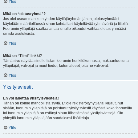
Ylös
Mikä on “oletusryhmä”?
Jos olet useamman kuin yhden käyttäjäryhmän jäsen, oletusryhmääsi
käytetään määriteltäessä sinun kohdallasi käytettävää ryhmäväriä ja titteliä.
Foorumin ylläpitäjä saattaa antaa sinulle oikeudet vaihtaa oletusryhmääsi
omista asetuksista.
Ylös
Mikä on “Tiimi” linkki?
Tämä sivu näyttää sinulle listan foorumin henkilökunnasta, mukaanluettuna
ylläpitäjät, valvojat ja muut tiedot, kuten alueet joita he valvovat.
Ylös
Yksityisviestit
En voi lähettää yksityisviestejä!
Tähän on kolme mahdollista syytä. Et ole rekisteröitynyt ja/tai kirjautunut
sisään, foorumin ylläpitäjä on poistanut yksityisviestit käytöstä koko foorumilta
tai foorumin ylläpitäjä on estänyt sinua lähettämästä yksityisviestejä. Ota
yhteyttä foorumin ylläpitäjään saadaksesi lisätietoja.
Ylös