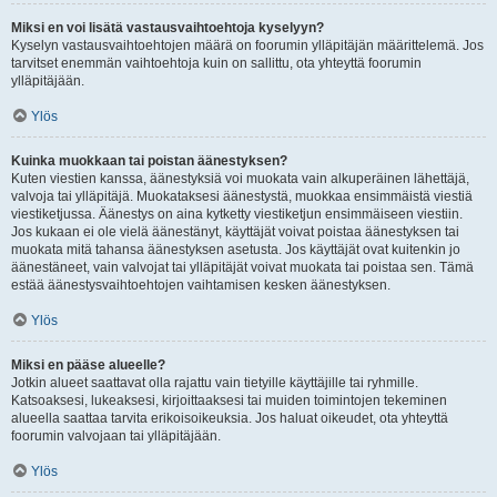
Miksi en voi lisätä vastausvaihtoehtoja kyselyyn?
Kyselyn vastausvaihtoehtojen määrä on foorumin ylläpitäjän määrittelemä. Jos
tarvitset enemmän vaihtoehtoja kuin on sallittu, ota yhteyttä foorumin
ylläpitäjään.
Ylös
Kuinka muokkaan tai poistan äänestyksen?
Kuten viestien kanssa, äänestyksiä voi muokata vain alkuperäinen lähettäjä,
valvoja tai ylläpitäjä. Muokataksesi äänestystä, muokkaa ensimmäistä viestiä
viestiketjussa. Äänestys on aina kytketty viestiketjun ensimmäiseen viestiin.
Jos kukaan ei ole vielä äänestänyt, käyttäjät voivat poistaa äänestyksen tai
muokata mitä tahansa äänestyksen asetusta. Jos käyttäjät ovat kuitenkin jo
äänestäneet, vain valvojat tai ylläpitäjät voivat muokata tai poistaa sen. Tämä
estää äänestysvaihtoehtojen vaihtamisen kesken äänestyksen.
Ylös
Miksi en pääse alueelle?
Jotkin alueet saattavat olla rajattu vain tietyille käyttäjille tai ryhmille.
Katsoaksesi, lukeaksesi, kirjoittaaksesi tai muiden toimintojen tekeminen
alueella saattaa tarvita erikoisoikeuksia. Jos haluat oikeudet, ota yhteyttä
foorumin valvojaan tai ylläpitäjään.
Ylös