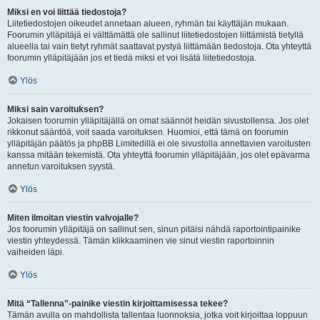
Miksi en voi liittää tiedostoja?
Liitetiedostojen oikeudet annetaan alueen, ryhmän tai käyttäjän mukaan.
Foorumin ylläpitäjä ei välttämättä ole sallinut liitetiedostojen liittämistä tietyllä
alueella tai vain tietyt ryhmät saattavat pystyä liittämään tiedostoja. Ota yhteyttä
foorumin ylläpitäjään jos et tiedä miksi et voi lisätä liitetiedostoja.
Ylös
Miksi sain varoituksen?
Jokaisen foorumin ylläpitäjällä on omat säännöt heidän sivustollensa. Jos olet
rikkonut sääntöä, voit saada varoituksen. Huomioi, että tämä on foorumin
ylläpitäjän päätös ja phpBB Limitedillä ei ole sivustolla annettavien varoitusten
kanssa mitään tekemistä. Ota yhteyttä foorumin ylläpitäjään, jos olet epävarma
annetun varoituksen syystä.
Ylös
Miten ilmoitan viestin valvojalle?
Jos foorumin ylläpitäjä on sallinut sen, sinun pitäisi nähdä raportointipainike
viestin yhteydessä. Tämän klikkaaminen vie sinut viestin raportoinnin
vaiheiden läpi.
Ylös
Mitä “Tallenna”-painike viestin kirjoittamisessa tekee?
Tämän avulla on mahdollista tallentaa luonnoksia, jotka voit kirjoittaa loppuun