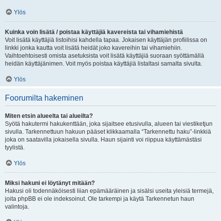
Ylös
Kuinka voin lisätä / poistaa käyttäjiä kavereista tai vihamiehistä
Voit lisätä käyttäjiä listoihisi kahdella tapaa. Jokaisen käyttäjän profiilissa on
linkki jonka kautta voit lisätä heidät joko kavereihin tai vihamiehiin.
Vaihtoehtoisesti omista asetuksista voit lisätä käyttäjiä suoraan syöttämällä
heidän käyttäjänimen. Voit myös poistaa käyttäjiä listaltasi samalta sivulta.
Ylös
Foorumilta hakeminen
Miten etsin alueelta tai alueilta?
Syötä hakutermi hakukenttään, joka sijaitsee etusivulla, alueen tai viestiketjun
sivulla. Tarkennettuun hakuun pääset klikkaamalla “Tarkennettu haku”-linkkiä
joka on saatavilla jokaisella sivulla. Haun sijainti voi riippua käyttämästäsi
tyylistä.
Ylös
Miksi hakuni ei löytänyt mitään?
Hakusi oli todennäköisesti liian epämääräinen ja sisälsi useita yleisiä termejä,
joita phpBB ei ole indeksoinut. Ole tarkempi ja käytä Tarkennetun haun
valintoja.