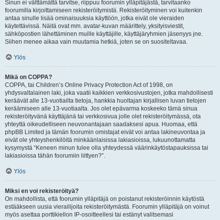
Sinun ei välttämättä tarvitse, riippuu foorumin ylläpitäjästä, tarvitaanko
foorumilla kirjoittamiseen rekisteröitymistä. Rekisteröityminen voi kuitenkin
antaa sinulle lisää ominaisuuksia käyttöön, jotka eivät ole vieraiden
käytettävissä. Näitä ovat mm. avatar-kuvan määrittely, yksityisviestit,
sähköpostien lähettäminen muille käyttäjille, käyttäjäryhmien jäsenyys jne.
Siihen menee aikaa vain muutamia hetkiä, joten se on suositeltavaa.
Ylös
Mikä on COPPA?
COPPA, tai Children’s Online Privacy Protection Act of 1998, on
yhdysvaltalainen laki, joka vaatii kaikkien verkkosivustojen, jotka mahdollisesti
keräävät alle 13-vuotiailta tietoja, hankkia huoltajan kirjallisen luvan tietojen
keräämiseen alle 13-vuotiaalta. Jos olet epävarma koskeeko tämä sinua
rekisteröityvänä käyttäjänä tai verkkosivua jolle olet rekisteröitymässä, ota
yhteyttä oikeudelliseen neuvonantajaan saadaksesi apua. Huomaa, että
phpBB Limited ja tämän foorumin omistajat eivät voi antaa lakineuvontaa ja
eivät ole yhteyshenkilöitä minkäänlaisissa lakiasioissa, lukuunottamatta
kysymystä “Keneen minun tulee olla yhteydessä väärinkäytöstapauksissa tai
lakiasioissa tähän foorumiin liittyen?”.
Ylös
Miksi en voi rekisteröityä?
On mahdollista, että foorumin ylläpitäjä on poistanut rekisteröinnin käytöstä
estääkseen uusia vierailijoita rekisteröitymästä. Foorumin ylläpitäjä on voinut
myös asettaa porttikiellon IP-osoitteellesi tai estänyt valitsemasi