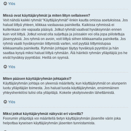
Ylös
Missä ovat käyttäjäryhmät ja miten liityn sellaiseen?
Voit nähdä kaikki ryhmät “Käyttäjäryhmät”-linkin kautta omissa asetuksissa. Jos
haluat liittyä yhteen, klikkaa vastaavaa painiketta. Kaikissa ryhmissä ei
kuitenkaan ole vapaata pääsyä. Jotkut ryhmät vaativat hyväksynnän ennen
kuin voit liittyä. Jotkut voivat olla suljettuja ja joissakin voi olla jopa piilotettuja
jäsenyyksiä. Jos ryhmä on avoin, voit liittyä siihen klikkaamalla painiketta. Jos
ryhmä vaatii hyväksynnän liittymistä varten, voit pyytää liittymislupaa
klikkaamalla painiketta. Ryhmän johtajan täytyy hyväksyä pyyntösi ja hän
saattaa kysyä miksi haluat liittyä ryhmään. Älä häiriköi ryhmän ylläpitäjiä jos he
eivät hyväksy pyyntöäsi. Heillä on syynsä.
Ylös
Miten pääsen käyttäjäryhmän johtajaksi?
Käyttäjäryhmän johtaja on yleensä määritelty, kun käyttäjäryhmät on alunperin
luotu ylläpitäjän toimesta. Jos haluat luoda käyttäjäryhmän, ensimmäinen
yhteyshenkilösi tulisi olla ylläpitäjä. Kokeile yksityisviestin lähettämistä.
Ylös
Miksi jotkut käyttäjäryhmät näkyvät eri väreillä?
Foorumin ylläpitäjä voi määritellä tietyn käyttäjäryhmän jäsenille värin joka
helpottaa kyseisen käyttäjäryhmän jäsenten tunnistamista.