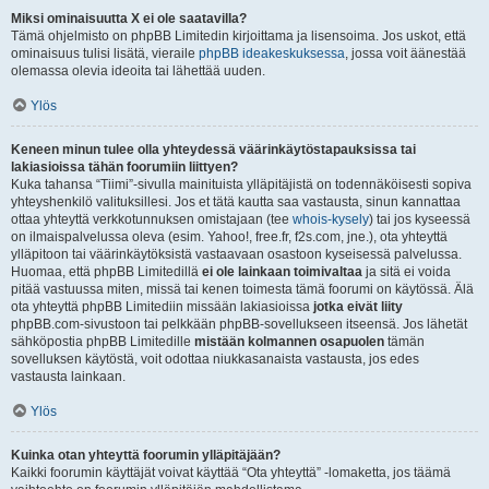
Miksi ominaisuutta X ei ole saatavilla?
Tämä ohjelmisto on phpBB Limitedin kirjoittama ja lisensoima. Jos uskot, että
ominaisuus tulisi lisätä, vieraile
phpBB ideakeskuksessa
, jossa voit äänestää
olemassa olevia ideoita tai lähettää uuden.
Ylös
Keneen minun tulee olla yhteydessä väärinkäytöstapauksissa tai
lakiasioissa tähän foorumiin liittyen?
Kuka tahansa “Tiimi”-sivulla mainituista ylläpitäjistä on todennäköisesti sopiva
yhteyshenkilö valituksillesi. Jos et tätä kautta saa vastausta, sinun kannattaa
ottaa yhteyttä verkkotunnuksen omistajaan (tee
whois-kysely
) tai jos kyseessä
on ilmaispalvelussa oleva (esim. Yahoo!, free.fr, f2s.com, jne.), ota yhteyttä
ylläpitoon tai väärinkäytöksistä vastaavaan osastoon kyseisessä palvelussa.
Huomaa, että phpBB Limitedillä
ei ole lainkaan toimivaltaa
ja sitä ei voida
pitää vastuussa miten, missä tai kenen toimesta tämä foorumi on käytössä. Älä
ota yhteyttä phpBB Limitediin missään lakiasioissa
jotka eivät liity
phpBB.com-sivustoon tai pelkkään phpBB-sovellukseen itseensä. Jos lähetät
sähköpostia phpBB Limitedille
mistään kolmannen osapuolen
tämän
sovelluksen käytöstä, voit odottaa niukkasanaista vastausta, jos edes
vastausta lainkaan.
Ylös
Kuinka otan yhteyttä foorumin ylläpitäjään?
Kaikki foorumin käyttäjät voivat käyttää “Ota yhteyttä” -lomaketta, jos täämä