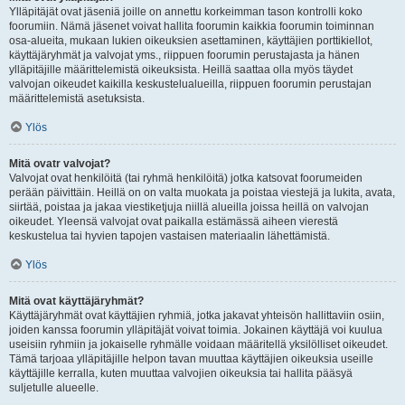
Ylläpitäjät ovat jäseniä joille on annettu korkeimman tason kontrolli koko
foorumiin. Nämä jäsenet voivat hallita foorumin kaikkia foorumin toiminnan
osa-alueita, mukaan lukien oikeuksien asettaminen, käyttäjien porttikiellot,
käyttäjäryhmät ja valvojat yms., riippuen foorumin perustajasta ja hänen
ylläpitäjille määrittelemistä oikeuksista. Heillä saattaa olla myös täydet
valvojan oikeudet kaikilla keskustelualueilla, riippuen foorumin perustajan
määrittelemistä asetuksista.
Ylös
Mitä ovatr valvojat?
Valvojat ovat henkilöitä (tai ryhmä henkilöitä) jotka katsovat foorumeiden
perään päivittäin. Heillä on on valta muokata ja poistaa viestejä ja lukita, avata,
siirtää, poistaa ja jakaa viestiketjuja niillä alueilla joissa heillä on valvojan
oikeudet. Yleensä valvojat ovat paikalla estämässä aiheen vierestä
keskustelua tai hyvien tapojen vastaisen materiaalin lähettämistä.
Ylös
Mitä ovat käyttäjäryhmät?
Käyttäjäryhmät ovat käyttäjien ryhmiä, jotka jakavat yhteisön hallittaviin osiin,
joiden kanssa foorumin ylläpitäjät voivat toimia. Jokainen käyttäjä voi kuulua
useisiin ryhmiin ja jokaiselle ryhmälle voidaan määritellä yksilölliset oikeudet.
Tämä tarjoaa ylläpitäjille helpon tavan muuttaa käyttäjien oikeuksia useille
käyttäjille kerralla, kuten muuttaa valvojien oikeuksia tai hallita pääsyä
suljetulle alueelle.