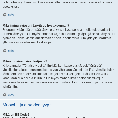
ja lähettää myöhemmin. Avataksesi tallennetun luonnoksen, vieraile komissa
asetuksissa.
Ylös
Miksi minun viestini tarvitsee hyväksynnän?
Foorumin ylläpitäjä on päättänyt, että viestit kyseiselle alueelle tulee tarkastaa
ennen lähetystä. On myös mahdollista, että foorumin ylläpitäjä on siirtänyt sinut
ryhmään, jonka viestit tarkistetaan ennen lähettämistä. Ota yhteyttä foorumin
ylläpitäjään saadaksesi lisätietoja.
Ylös
Miten tönäisen viestiketjuani?
Klikkaamalla “Tönaise viestiä” -linkkiä, kun katselet sitä, voit “tönäistä”
viestiketjua alueen ensimmäisen sivun yläosaan. Jos et näe tätä, viestiketjujen
tönäiseminen ei ole sallittua tai aika joka viestiketjujen tönäisemisen välillä
vaaditaan ei ole vielä kulunut. On myös mahdollista nostaa viestiketjua
vastaamalla siihen, mutta varmista että noudatat foorumin sääntöjä jos päätät
tehdä niin.
Ylös
Muotoilu ja aiheiden tyypit
Mikä on BBCode?