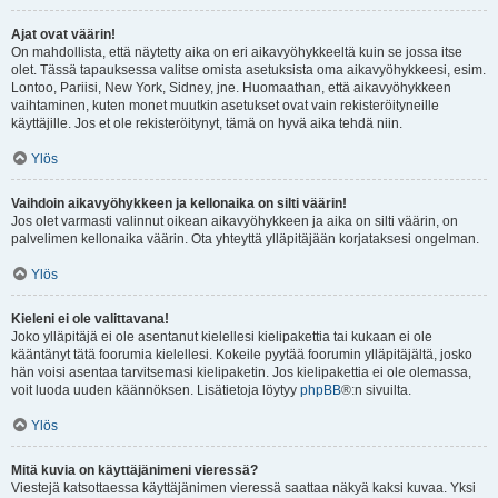
Ajat ovat väärin!
On mahdollista, että näytetty aika on eri aikavyöhykkeeltä kuin se jossa itse
olet. Tässä tapauksessa valitse omista asetuksista oma aikavyöhykkeesi, esim.
Lontoo, Pariisi, New York, Sidney, jne. Huomaathan, että aikavyöhykkeen
vaihtaminen, kuten monet muutkin asetukset ovat vain rekisteröityneille
käyttäjille. Jos et ole rekisteröitynyt, tämä on hyvä aika tehdä niin.
Ylös
Vaihdoin aikavyöhykkeen ja kellonaika on silti väärin!
Jos olet varmasti valinnut oikean aikavyöhykkeen ja aika on silti väärin, on
palvelimen kellonaika väärin. Ota yhteyttä ylläpitäjään korjataksesi ongelman.
Ylös
Kieleni ei ole valittavana!
Joko ylläpitäjä ei ole asentanut kielellesi kielipakettia tai kukaan ei ole
kääntänyt tätä foorumia kielellesi. Kokeile pyytää foorumin ylläpitäjältä, josko
hän voisi asentaa tarvitsemasi kielipaketin. Jos kielipakettia ei ole olemassa,
voit luoda uuden käännöksen. Lisätietoja löytyy
phpBB
®:n sivuilta.
Ylös
Mitä kuvia on käyttäjänimeni vieressä?
Viestejä katsottaessa käyttäjänimen vieressä saattaa näkyä kaksi kuvaa. Yksi