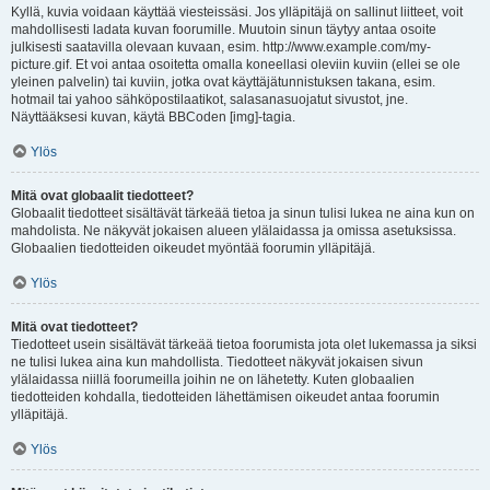
Kyllä, kuvia voidaan käyttää viesteissäsi. Jos ylläpitäjä on sallinut liitteet, voit
mahdollisesti ladata kuvan foorumille. Muutoin sinun täytyy antaa osoite
julkisesti saatavilla olevaan kuvaan, esim. http://www.example.com/my-
picture.gif. Et voi antaa osoitetta omalla koneellasi oleviin kuviin (ellei se ole
yleinen palvelin) tai kuviin, jotka ovat käyttäjätunnistuksen takana, esim.
hotmail tai yahoo sähköpostilaatikot, salasanasuojatut sivustot, jne.
Näyttääksesi kuvan, käytä BBCoden [img]-tagia.
Ylös
Mitä ovat globaalit tiedotteet?
Globaalit tiedotteet sisältävät tärkeää tietoa ja sinun tulisi lukea ne aina kun on
mahdolista. Ne näkyvät jokaisen alueen ylälaidassa ja omissa asetuksissa.
Globaalien tiedotteiden oikeudet myöntää foorumin ylläpitäjä.
Ylös
Mitä ovat tiedotteet?
Tiedotteet usein sisältävät tärkeää tietoa foorumista jota olet lukemassa ja siksi
ne tulisi lukea aina kun mahdollista. Tiedotteet näkyvät jokaisen sivun
ylälaidassa niillä foorumeilla joihin ne on lähetetty. Kuten globaalien
tiedotteiden kohdalla, tiedotteiden lähettämisen oikeudet antaa foorumin
ylläpitäjä.
Ylös