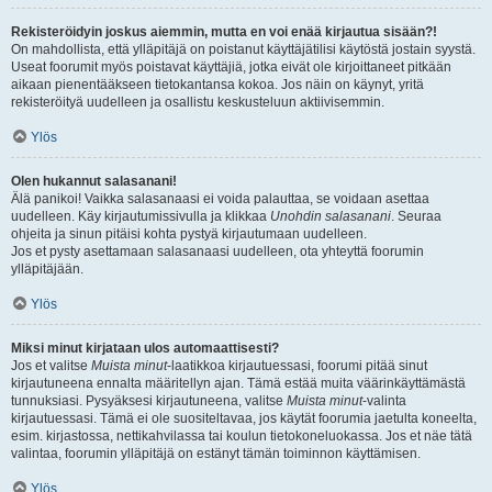
Rekisteröidyin joskus aiemmin, mutta en voi enää kirjautua sisään?!
On mahdollista, että ylläpitäjä on poistanut käyttäjätilisi käytöstä jostain syystä.
Useat foorumit myös poistavat käyttäjiä, jotka eivät ole kirjoittaneet pitkään
aikaan pienentääkseen tietokantansa kokoa. Jos näin on käynyt, yritä
rekisteröityä uudelleen ja osallistu keskusteluun aktiivisemmin.
Ylös
Olen hukannut salasanani!
Älä panikoi! Vaikka salasanaasi ei voida palauttaa, se voidaan asettaa
uudelleen. Käy kirjautumissivulla ja klikkaa
Unohdin salasanani
. Seuraa
ohjeita ja sinun pitäisi kohta pystyä kirjautumaan uudelleen.
Jos et pysty asettamaan salasanaasi uudelleen, ota yhteyttä foorumin
ylläpitäjään.
Ylös
Miksi minut kirjataan ulos automaattisesti?
Jos et valitse
Muista minut
-laatikkoa kirjautuessasi, foorumi pitää sinut
kirjautuneena ennalta määritellyn ajan. Tämä estää muita väärinkäyttämästä
tunnuksiasi. Pysyäksesi kirjautuneena, valitse
Muista minut
-valinta
kirjautuessasi. Tämä ei ole suositeltavaa, jos käytät foorumia jaetulta koneelta,
esim. kirjastossa, nettikahvilassa tai koulun tietokoneluokassa. Jos et näe tätä
valintaa, foorumin ylläpitäjä on estänyt tämän toiminnon käyttämisen.
Ylös