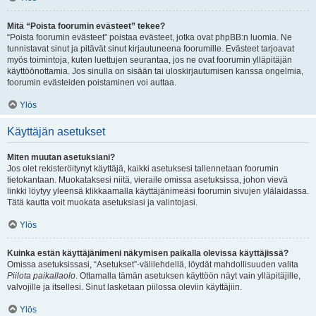
Mitä “Poista foorumin evästeet” tekee?
“Poista foorumin evästeet” poistaa evästeet, jotka ovat phpBB:n luomia. Ne
tunnistavat sinut ja pitävät sinut kirjautuneena foorumille. Evästeet tarjoavat
myös toimintoja, kuten luettujen seurantaa, jos ne ovat foorumin ylläpitäjän
käyttöönottamia. Jos sinulla on sisään tai uloskirjautumisen kanssa ongelmia,
foorumin evästeiden poistaminen voi auttaa.
Ylös
Käyttäjän asetukset
Miten muutan asetuksiani?
Jos olet rekisteröitynyt käyttäjä, kaikki asetuksesi tallennetaan foorumin
tietokantaan. Muokataksesi niitä, vieraile omissa asetuksissa, johon vievä
linkki löytyy yleensä klikkaamalla käyttäjänimeäsi foorumin sivujen ylälaidassa.
Tätä kautta voit muokata asetuksiasi ja valintojasi.
Ylös
Kuinka estän käyttäjänimeni näkymisen paikalla olevissa käyttäjissä?
Omissa asetuksissasi, “Asetukset”-välilehdellä, löydät mahdollisuuden valita
Piilota paikallaolo
. Ottamalla tämän asetuksen käyttöön näyt vain ylläpitäjille,
valvojille ja itsellesi. Sinut lasketaan piilossa oleviin käyttäjiin.
Ylös