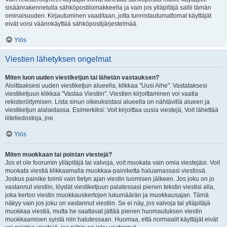
sisäänrakennetulla sähköpostilomakkeella ja vain jos ylläpitäjä sallii tämän
ominaisuuden. Kirjautuminen vaaditaan, jotta tunnistautumattomat käyttäjät
eivät voisi väärinkäyttää sähköpostijärjestelmää.
Ylös
Viestien lähetyksen ongelmat
Miten luon uuden viestiketjun tai lähetän vastauksen?
Aloittaaksesi uuden viestiketjun alueella, klikkaa "Uusi Aihe". Vastataksesi
viestiketjuun klikkaa "Vastaa Viestiin". Viestien kirjoittaminen voi vaatia
rekisteröitymisen. Lista sinun oikeuksistasi alueella on nähtävillä alueen ja
viestiketjun alalaidassa. Esimerkiksi: Voit kirjoittaa uusia viestejä, Voit lähettää
liitetiedostoja, jne.
Ylös
Miten muokkaan tai poistan viestejä?
Jos et ole foorumin ylläpitäjä tai valvoja, voit muokata vain omia viestejäsi. Voit
muokata viestiä klikkaamalla muokkaa-painiketta haluamassasi viestissä.
Joskus painike toimii vain tietyn ajan viestin luomisen jälkeen. Jos joku on jo
vastannut viestiin, löydät viestiketjuun palatessasi pienen tekstin viestisi alla,
joka kertoo viestin muokkauskertojen lukumäärän ja muokkausajan. Tämä
näkyy vain jos joku on vastannut viestiin. Se ei näy, jos valvoja tai ylläpitäjä
muokkaa viestiä, mutta he saattavat jättää pienen huomautuksen viestin
muokkaamisen syistä niin halutessaan. Huomaa, että normaalit käyttäjät eivät