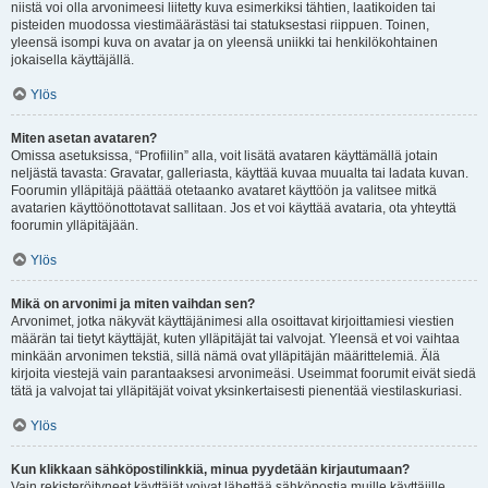
niistä voi olla arvonimeesi liitetty kuva esimerkiksi tähtien, laatikoiden tai
pisteiden muodossa viestimäärästäsi tai statuksestasi riippuen. Toinen,
yleensä isompi kuva on avatar ja on yleensä uniikki tai henkilökohtainen
jokaisella käyttäjällä.
Ylös
Miten asetan avataren?
Omissa asetuksissa, “Profiilin” alla, voit lisätä avataren käyttämällä jotain
neljästä tavasta: Gravatar, galleriasta, käyttää kuvaa muualta tai ladata kuvan.
Foorumin ylläpitäjä päättää otetaanko avataret käyttöön ja valitsee mitkä
avatarien käyttöönottotavat sallitaan. Jos et voi käyttää avataria, ota yhteyttä
foorumin ylläpitäjään.
Ylös
Mikä on arvonimi ja miten vaihdan sen?
Arvonimet, jotka näkyvät käyttäjänimesi alla osoittavat kirjoittamiesi viestien
määrän tai tietyt käyttäjät, kuten ylläpitäjät tai valvojat. Yleensä et voi vaihtaa
minkään arvonimen tekstiä, sillä nämä ovat ylläpitäjän määrittelemiä. Älä
kirjoita viestejä vain parantaaksesi arvonimeäsi. Useimmat foorumit eivät siedä
tätä ja valvojat tai ylläpitäjät voivat yksinkertaisesti pienentää viestilaskuriasi.
Ylös
Kun klikkaan sähköpostilinkkiä, minua pyydetään kirjautumaan?
Vain rekisteröityneet käyttäjät voivat lähettää sähköpostia muille käyttäjille