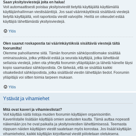
Saan yksityisviestejä joita en halua!
Voit automaattisesti poistaa yksityisviestit tietyltä käyttäjältä käyttämällä
käyttäjänhallinnan viestisääntöjä. Jos saat väärinkäytöksiä sisältäviä viestejä
tietyltä käyttäjältä, voit raportoida viestit valvojille. Heillä on oikeudet estää
käyttäjiä lähettämästä yksityisviestejä.
Ylös
Olen saanut roskapostia tai väärinkäytöksiä sisältäviä viestejä tältä
foorumilta!
Olemme pahoillamme siitä. Tämän foorumin sähköpostilomake sisältää
ominaisuuksia, jotka yrittävät estää ja seurata käyttäjiä, jotka lähettävät
sellaisia viestejä, joten ota yhteyttä foorumin ylläpitäjään ja lähetä hänelle täysi
kopio saamastasi sähköpostista. On tärkeää, että se sisältää kaikki
otsaketiedot sähköpostista, jotka sisältävät viestin lähettäjän tiedot. Foorumin
ylläpitäjä voi sitten toimia tarpeen mukaan.
Ylös
Ystävät ja vihamiehet
Mitä ovat kaveri ja vihamieslistat?
Voit käyttää näitä listoja muiden foorumin käyttäjien organisointiin.
Kaverilistalle lisätään käyttäjiä omien asetusten kautta. Tämä auttaa nopeasti
näkemään jos he ovat paikalla ja yksityisviestien lähettämisessä. Teemasta
riippuen näiden käyttäjien viestit saatetaan myös korostaa. Jos lisäät käyttäjän
vihamieheksi, kaikki käyttäjän kirjoittamat viestit piilotetaan oletuksena.