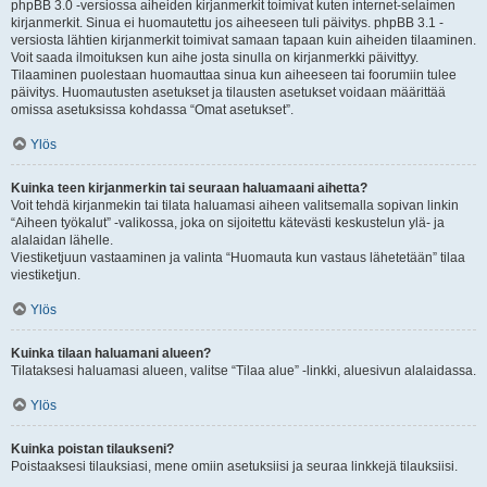
phpBB 3.0 -versiossa aiheiden kirjanmerkit toimivat kuten internet-selaimen
kirjanmerkit. Sinua ei huomautettu jos aiheeseen tuli päivitys. phpBB 3.1 -
versiosta lähtien kirjanmerkit toimivat samaan tapaan kuin aiheiden tilaaminen.
Voit saada ilmoituksen kun aihe josta sinulla on kirjanmerkki päivittyy.
Tilaaminen puolestaan huomauttaa sinua kun aiheeseen tai foorumiin tulee
päivitys. Huomautusten asetukset ja tilausten asetukset voidaan määrittää
omissa asetuksissa kohdassa “Omat asetukset”.
Ylös
Kuinka teen kirjanmerkin tai seuraan haluamaani aihetta?
Voit tehdä kirjanmekin tai tilata haluamasi aiheen valitsemalla sopivan linkin
“Aiheen työkalut” -valikossa, joka on sijoitettu kätevästi keskustelun ylä- ja
alalaidan lähelle.
Viestiketjuun vastaaminen ja valinta “Huomauta kun vastaus lähetetään” tilaa
viestiketjun.
Ylös
Kuinka tilaan haluamani alueen?
Tilataksesi haluamasi alueen, valitse “Tilaa alue” -linkki, aluesivun alalaidassa.
Ylös
Kuinka poistan tilaukseni?
Poistaaksesi tilauksiasi, mene omiin asetuksiisi ja seuraa linkkejä tilauksiisi.