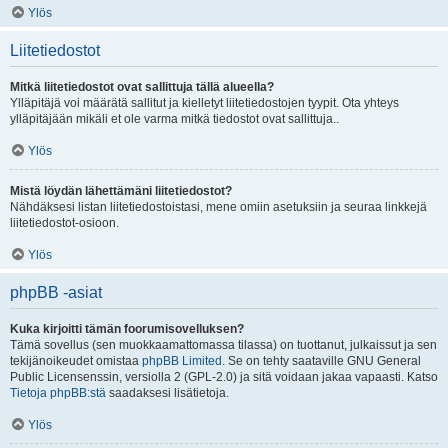
Ylös
Liitetiedostot
Mitkä liitetiedostot ovat sallittuja tällä alueella?
Ylläpitäjä voi määrätä sallitut ja kielletyt liitetiedostojen tyypit. Ota yhteys
ylläpitäjään mikäli et ole varma mitkä tiedostot ovat sallittuja..
Ylös
Mistä löydän lähettämäni liitetiedostot?
Nähdäksesi listan liitetiedostoistasi, mene omiin asetuksiin ja seuraa linkkejä
liitetiedostot-osioon.
Ylös
phpBB -asiat
Kuka kirjoitti tämän foorumisovelluksen?
Tämä sovellus (sen muokkaamattomassa tilassa) on tuottanut, julkaissut ja sen
tekijänoikeudet omistaa
phpBB Limited
. Se on tehty saataville GNU General
Public Licensenssin, versiolla 2 (GPL-2.0) ja sitä voidaan jakaa vapaasti. Katso
Tietoja phpBB:stä
saadaksesi lisätietoja.
Ylös