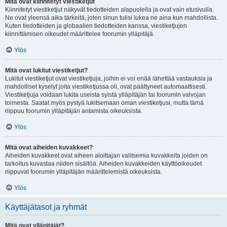
Mitä ovat kiinnitetyt viestiketjut
Kiinnitetyt viestiketjut näkyvät tiedotteiden alapuolella ja ovat vain etusivulla.
Ne ovat yleensä aika tärkeitä, joten sinun tulisi lukea ne aina kun mahdollista.
Kuten tiedotteiden ja globaalien tiedotteiden kanssa, viestiketjujen
kiinnittämisen oikeudet määrittelee foorumin ylläpitäjä.
Ylös
Mitä ovat lukitut viestiketjut?
Lukitut viestiketjut ovat viestiketjuja, joihin ei voi enää lähettää vastauksia ja
mahdolliset kyselyt joita viestiketjussa oli, ovat päättyneet automaattisesti.
Viestiketjuja voidaan lukita useista syistä ylläpitäjän tai foorumin valvojan
toimesta. Saatat myös pystyä lukitsemaan oman viestiketjusi, mutta tämä
riippuu foorumin ylläpitäjän antamista oikeuksista.
Ylös
Mitä ovat aiheiden kuvakkeet?
Aiheiden kuvakkeet ovat aiheen aloittajan valitsemia kuvakkeita joiden on
tarkoitus kuvastaa niiden sisältöä. Aiheiden kuvakkeiden käyttöoikeudet
riippuvat foorumin ylläpitäjän määrittelemistä oikeuksista.
Ylös
Käyttäjätasot ja ryhmät
Mitä ovat ylläpitäjät?