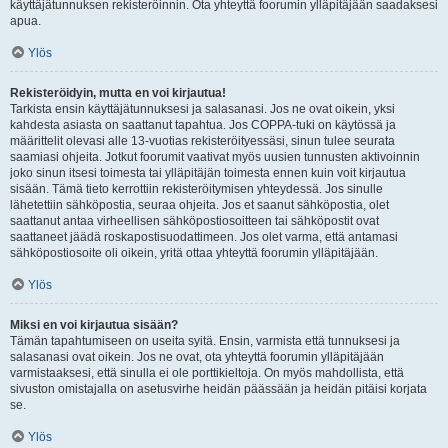
käyttäjätunnuksen rekisteröinnin. Ota yhteyttä foorumin ylläpitäjään saadaksesi
apua.
Ylös
Rekisteröidyin, mutta en voi kirjautua!
Tarkista ensin käyttäjätunnuksesi ja salasanasi. Jos ne ovat oikein, yksi
kahdesta asiasta on saattanut tapahtua. Jos COPPA-tuki on käytössä ja
määrittelit olevasi alle 13-vuotias rekisteröityessäsi, sinun tulee seurata
saamiasi ohjeita. Jotkut foorumit vaativat myös uusien tunnusten aktivoinnin
joko sinun itsesi toimesta tai ylläpitäjän toimesta ennen kuin voit kirjautua
sisään. Tämä tieto kerrottiin rekisteröitymisen yhteydessä. Jos sinulle
lähetettiin sähköpostia, seuraa ohjeita. Jos et saanut sähköpostia, olet
saattanut antaa virheellisen sähköpostiosoitteen tai sähköpostit ovat
saattaneet jäädä roskapostisuodattimeen. Jos olet varma, että antamasi
sähköpostiosoite oli oikein, yritä ottaa yhteyttä foorumin ylläpitäjään.
Ylös
Miksi en voi kirjautua sisään?
Tämän tapahtumiseen on useita syitä. Ensin, varmista että tunnuksesi ja
salasanasi ovat oikein. Jos ne ovat, ota yhteyttä foorumin ylläpitäjään
varmistaaksesi, että sinulla ei ole porttikieltoja. On myös mahdollista, että
sivuston omistajalla on asetusvirhe heidän päässään ja heidän pitäisi korjata
se.
Ylös