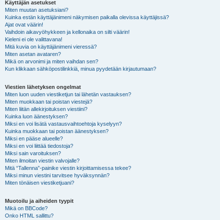
Käyttäjän asetukset
Miten muutan asetuksiani?
Kuinka estän käyttäjänimeni näkymisen paikalla olevissa käyttäjissä?
Ajat ovat väärin!
Vaihdoin aikavyöhykkeen ja kellonaika on silti väärin!
Kieleni ei ole valittavana!
Mitä kuvia on käyttäjänimeni vieressä?
Miten asetan avataren?
Mikä on arvonimi ja miten vaihdan sen?
Kun klikkaan sähköpostilinkkiä, minua pyydetään kirjautumaan?
Viestien lähetyksen ongelmat
Miten luon uuden viestiketjun tai lähetän vastauksen?
Miten muokkaan tai poistan viestejä?
Miten liitän allekirjoituksen viestiini?
Kuinka luon äänestyksen?
Miksi en voi lisätä vastausvaihtoehtoja kyselyyn?
Kuinka muokkaan tai poistan äänestyksen?
Miksi en pääse alueelle?
Miksi en voi liittää tiedostoja?
Miksi sain varoituksen?
Miten ilmoitan viestin valvojalle?
Mitä “Tallenna”-painike viestin kirjoittamisessa tekee?
Miksi minun viestini tarvitsee hyväksynnän?
Miten tönäisen viestiketjuani?
Muotoilu ja aiheiden tyypit
Mikä on BBCode?
Onko HTML sallittu?