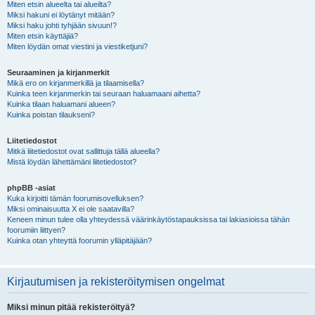
Miten etsin alueelta tai alueilta?
Miksi hakuni ei löytänyt mitään?
Miksi haku johti tyhjään sivuun!?
Miten etsin käyttäjiä?
Miten löydän omat viestini ja viestiketjuni?
Seuraaminen ja kirjanmerkit
Mikä ero on kirjanmerkillä ja tilaamisella?
Kuinka teen kirjanmerkin tai seuraan haluamaani aihetta?
Kuinka tilaan haluamani alueen?
Kuinka poistan tilaukseni?
Liitetiedostot
Mitkä liitetiedostot ovat sallittuja tällä alueella?
Mistä löydän lähettämäni liitetiedostot?
phpBB -asiat
Kuka kirjoitti tämän foorumisovelluksen?
Miksi ominaisuutta X ei ole saatavilla?
Keneen minun tulee olla yhteydessä väärinkäytöstapauksissa tai lakiasioissa tähän
foorumiin liittyen?
Kuinka otan yhteyttä foorumin ylläpitäjään?
Kirjautumisen ja rekisteröitymisen ongelmat
Miksi minun pitää rekisteröityä?