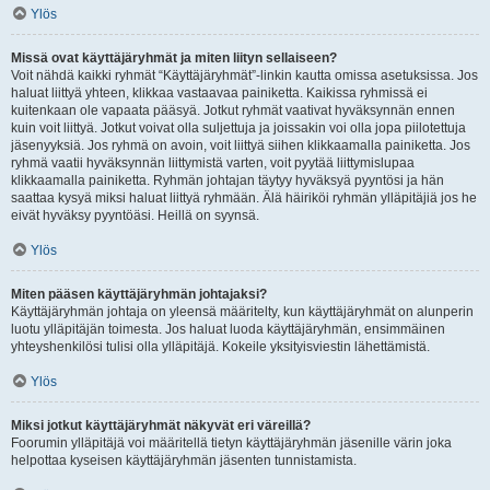
Ylös
Missä ovat käyttäjäryhmät ja miten liityn sellaiseen?
Voit nähdä kaikki ryhmät “Käyttäjäryhmät”-linkin kautta omissa asetuksissa. Jos
haluat liittyä yhteen, klikkaa vastaavaa painiketta. Kaikissa ryhmissä ei
kuitenkaan ole vapaata pääsyä. Jotkut ryhmät vaativat hyväksynnän ennen
kuin voit liittyä. Jotkut voivat olla suljettuja ja joissakin voi olla jopa piilotettuja
jäsenyyksiä. Jos ryhmä on avoin, voit liittyä siihen klikkaamalla painiketta. Jos
ryhmä vaatii hyväksynnän liittymistä varten, voit pyytää liittymislupaa
klikkaamalla painiketta. Ryhmän johtajan täytyy hyväksyä pyyntösi ja hän
saattaa kysyä miksi haluat liittyä ryhmään. Älä häiriköi ryhmän ylläpitäjiä jos he
eivät hyväksy pyyntöäsi. Heillä on syynsä.
Ylös
Miten pääsen käyttäjäryhmän johtajaksi?
Käyttäjäryhmän johtaja on yleensä määritelty, kun käyttäjäryhmät on alunperin
luotu ylläpitäjän toimesta. Jos haluat luoda käyttäjäryhmän, ensimmäinen
yhteyshenkilösi tulisi olla ylläpitäjä. Kokeile yksityisviestin lähettämistä.
Ylös
Miksi jotkut käyttäjäryhmät näkyvät eri väreillä?
Foorumin ylläpitäjä voi määritellä tietyn käyttäjäryhmän jäsenille värin joka
helpottaa kyseisen käyttäjäryhmän jäsenten tunnistamista.