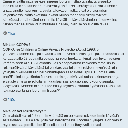
Sinun ei välttämättä tarvitse, riippuu foorumin ylläpitäjästä, tarvitaanko
foorumilla kirjoittamiseen rekisteröitymistä. Rekisteröityminen voi kuitenkin
antaa sinulle lisää ominaisuuksia käyttöön, jotka eivät ole vieraiden
käytettävissä. Näitä ovat mm. avatar-kuvan määrittely, yksityisviestit,
sähköpostien lähettäminen muille käyttäjille, käyttäjäryhmien jäsenyys jne.
Siihen menee aikaa vain muutamia hetkiä, joten se on suositeltavaa.
Ylös
Mikä on COPPA?
COPPA, tai Children’s Online Privacy Protection Act of 1998, on
yhdysvaltalainen laki, joka vaatii kaikkien verkkosivustojen, jotka mahdollisesti
keräävät alle 13-vuotiailta tietoja, hankkia huoltajan kirjallisen luvan tietojen
keräämiseen alle 13-vuotiaalta. Jos olet epävarma koskeeko tämä sinua
rekisteröityvänä käyttäjänä tai verkkosivua jolle olet rekisteröitymässä, ota
yhteyttä oikeudelliseen neuvonantajaan saadaksesi apua. Huomaa, että
phpBB Limited ja tämän foorumin omistajat eivät voi antaa lakineuvontaa ja
eivät ole yhteyshenkilöitä minkäänlaisissa lakiasioissa, lukuunottamatta
kysymystä “Keneen minun tulee olla yhteydessä väärinkäytöstapauksissa tai
lakiasioissa tähän foorumiin liittyen?”.
Ylös
Miksi en voi rekisteröityä?
On mahdollista, että foorumin ylläpitäjä on poistanut rekisteröinnin käytöstä
estääkseen uusia vierailijoita rekisteröitymästä. Foorumin ylläpitäjä on voinut
myös asettaa porttikiellon IP-osoitteellesi tai estänyt valitsemasi