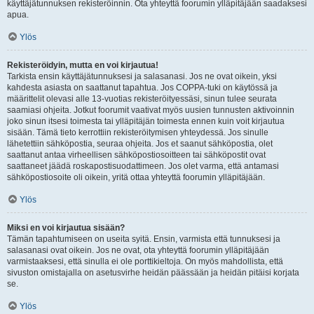
käyttäjätunnuksen rekisteröinnin. Ota yhteyttä foorumin ylläpitäjään saadaksesi
apua.
Ylös
Rekisteröidyin, mutta en voi kirjautua!
Tarkista ensin käyttäjätunnuksesi ja salasanasi. Jos ne ovat oikein, yksi
kahdesta asiasta on saattanut tapahtua. Jos COPPA-tuki on käytössä ja
määrittelit olevasi alle 13-vuotias rekisteröityessäsi, sinun tulee seurata
saamiasi ohjeita. Jotkut foorumit vaativat myös uusien tunnusten aktivoinnin
joko sinun itsesi toimesta tai ylläpitäjän toimesta ennen kuin voit kirjautua
sisään. Tämä tieto kerrottiin rekisteröitymisen yhteydessä. Jos sinulle
lähetettiin sähköpostia, seuraa ohjeita. Jos et saanut sähköpostia, olet
saattanut antaa virheellisen sähköpostiosoitteen tai sähköpostit ovat
saattaneet jäädä roskapostisuodattimeen. Jos olet varma, että antamasi
sähköpostiosoite oli oikein, yritä ottaa yhteyttä foorumin ylläpitäjään.
Ylös
Miksi en voi kirjautua sisään?
Tämän tapahtumiseen on useita syitä. Ensin, varmista että tunnuksesi ja
salasanasi ovat oikein. Jos ne ovat, ota yhteyttä foorumin ylläpitäjään
varmistaaksesi, että sinulla ei ole porttikieltoja. On myös mahdollista, että
sivuston omistajalla on asetusvirhe heidän päässään ja heidän pitäisi korjata
se.
Ylös