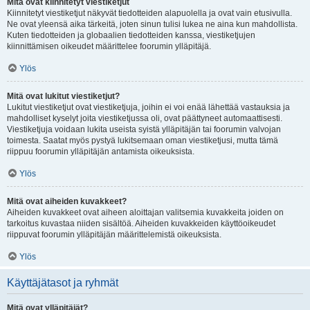
Mitä ovat kiinnitetyt viestiketjut
Kiinnitetyt viestiketjut näkyvät tiedotteiden alapuolella ja ovat vain etusivulla.
Ne ovat yleensä aika tärkeitä, joten sinun tulisi lukea ne aina kun mahdollista.
Kuten tiedotteiden ja globaalien tiedotteiden kanssa, viestiketjujen
kiinnittämisen oikeudet määrittelee foorumin ylläpitäjä.
Ylös
Mitä ovat lukitut viestiketjut?
Lukitut viestiketjut ovat viestiketjuja, joihin ei voi enää lähettää vastauksia ja
mahdolliset kyselyt joita viestiketjussa oli, ovat päättyneet automaattisesti.
Viestiketjuja voidaan lukita useista syistä ylläpitäjän tai foorumin valvojan
toimesta. Saatat myös pystyä lukitsemaan oman viestiketjusi, mutta tämä
riippuu foorumin ylläpitäjän antamista oikeuksista.
Ylös
Mitä ovat aiheiden kuvakkeet?
Aiheiden kuvakkeet ovat aiheen aloittajan valitsemia kuvakkeita joiden on
tarkoitus kuvastaa niiden sisältöä. Aiheiden kuvakkeiden käyttöoikeudet
riippuvat foorumin ylläpitäjän määrittelemistä oikeuksista.
Ylös
Käyttäjätasot ja ryhmät
Mitä ovat ylläpitäjät?