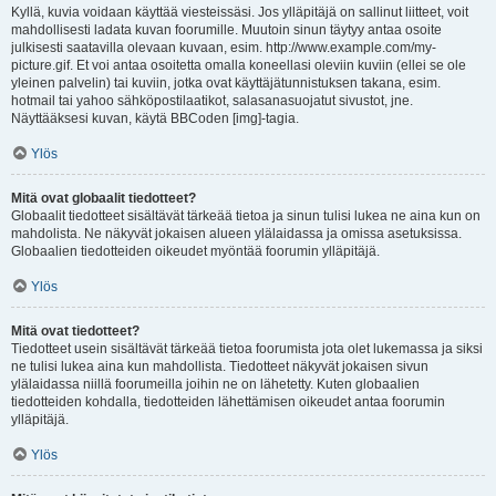
Kyllä, kuvia voidaan käyttää viesteissäsi. Jos ylläpitäjä on sallinut liitteet, voit
mahdollisesti ladata kuvan foorumille. Muutoin sinun täytyy antaa osoite
julkisesti saatavilla olevaan kuvaan, esim. http://www.example.com/my-
picture.gif. Et voi antaa osoitetta omalla koneellasi oleviin kuviin (ellei se ole
yleinen palvelin) tai kuviin, jotka ovat käyttäjätunnistuksen takana, esim.
hotmail tai yahoo sähköpostilaatikot, salasanasuojatut sivustot, jne.
Näyttääksesi kuvan, käytä BBCoden [img]-tagia.
Ylös
Mitä ovat globaalit tiedotteet?
Globaalit tiedotteet sisältävät tärkeää tietoa ja sinun tulisi lukea ne aina kun on
mahdolista. Ne näkyvät jokaisen alueen ylälaidassa ja omissa asetuksissa.
Globaalien tiedotteiden oikeudet myöntää foorumin ylläpitäjä.
Ylös
Mitä ovat tiedotteet?
Tiedotteet usein sisältävät tärkeää tietoa foorumista jota olet lukemassa ja siksi
ne tulisi lukea aina kun mahdollista. Tiedotteet näkyvät jokaisen sivun
ylälaidassa niillä foorumeilla joihin ne on lähetetty. Kuten globaalien
tiedotteiden kohdalla, tiedotteiden lähettämisen oikeudet antaa foorumin
ylläpitäjä.
Ylös