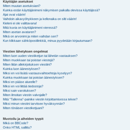
Käyttäjän asetukset
Miten muutan asetuksiani?
Kuinka estän käyttäjänimeni näkymisen paikalla olevissa käyttäjissä?
Ajat ovat väärin!
Vaihdoin aikavyöhykkeen ja kellonaika on silti väärin!
Kieleni ei ole valittavana!
Mitä kuvia on käyttäjänimeni vieressä?
Miten asetan avataren?
Mikä on arvonimi ja miten vaihdan sen?
Kun klikkaan sähköpostilinkkiä, minua pyydetään kirjautumaan?
Viestien lähetyksen ongelmat
Miten luon uuden viestiketjun tai lähetän vastauksen?
Miten muokkaan tai poistan viestejä?
Miten liitän allekirjoituksen viestiini?
Kuinka luon äänestyksen?
Miksi en voi lisätä vastausvaihtoehtoja kyselyyn?
Kuinka muokkaan tai poistan äänestyksen?
Miksi en pääse alueelle?
Miksi en voi liittää tiedostoja?
Miksi sain varoituksen?
Miten ilmoitan viestin valvojalle?
Mitä “Tallenna”-painike viestin kirjoittamisessa tekee?
Miksi minun viestini tarvitsee hyväksynnän?
Miten tönäisen viestiketjuani?
Muotoilu ja aiheiden tyypit
Mikä on BBCode?
Onko HTML sallittu?