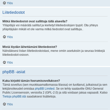
Ylös
Liitetiedostot
Mitkä liitetiedostot ovat sallittuja tällä alueella?
Ylläpitäjä voi määrätä sallitut ja kielletyt liitetiedostojen tyypit. Ota yhteys
ylläpitäjään mikäli et ole varma mitkä tiedostot ovat sallittuja..
Ylös
Mistä löydän lähettämäni liitetiedostot?
Nähdäksesi listan liitetiedostoistasi, mene omiin asetuksiin ja seuraa linkkejä
liitetiedostot-osioon.
Ylös
phpBB -asiat
Kuka kirjoitti tämän foorumisovelluksen?
Tämä sovellus (sen muokkaamattomassa tilassa) on tuottanut, julkaissut ja sen
tekijänoikeudet omistaa
phpBB Limited
. Se on tehty saataville GNU General
Public Licensenssin, versiolla 2 (GPL-2.0) ja sitä voidaan jakaa vapaasti. Katso
Tietoja phpBB:stä
saadaksesi lisätietoja.
Ylös