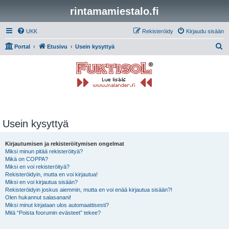
rintamamiestalo.fi
UKK
Rekisteröidy
Kirjaudu sisään
E
Portal
Etusivu
Usein kysyttyä
t
s
i
Usein kysyttyä
Kirjautumisen ja rekisteröitymisen ongelmat
Miksi minun pitää rekisteröityä?
Mikä on COPPA?
Miksi en voi rekisteröityä?
Rekisteröidyin, mutta en voi kirjautua!
Miksi en voi kirjautua sisään?
Rekisteröidyin joskus aiemmin, mutta en voi enää kirjautua sisään?!
Olen hukannut salasanani!
Miksi minut kirjataan ulos automaattisesti?
Mitä “Poista foorumin evästeet” tekee?