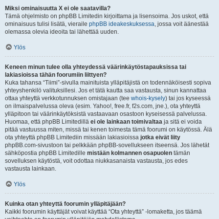
Miksi ominaisuutta X ei ole saatavilla?
Tämä ohjelmisto on phpBB Limitedin kirjoittama ja lisensoima. Jos uskot, että
ominaisuus tulisi lisätä, vieraile
phpBB ideakeskuksessa
, jossa voit äänestää
olemassa olevia ideoita tai lähettää uuden.
Ylös
Keneen minun tulee olla yhteydessä väärinkäytöstapauksissa tai
lakiasioissa tähän foorumiin liittyen?
Kuka tahansa “Tiimi”-sivulla mainituista ylläpitäjistä on todennäköisesti sopiva
yhteyshenkilö valituksillesi. Jos et tätä kautta saa vastausta, sinun kannattaa
ottaa yhteyttä verkkotunnuksen omistajaan (tee
whois-kysely
) tai jos kyseessä
on ilmaispalvelussa oleva (esim. Yahoo!, free.fr, f2s.com, jne.), ota yhteyttä
ylläpitoon tai väärinkäytöksistä vastaavaan osastoon kyseisessä palvelussa.
Huomaa, että phpBB Limitedillä
ei ole lainkaan toimivaltaa
ja sitä ei voida
pitää vastuussa miten, missä tai kenen toimesta tämä foorumi on käytössä. Älä
ota yhteyttä phpBB Limitediin missään lakiasioissa
jotka eivät liity
phpBB.com-sivustoon tai pelkkään phpBB-sovellukseen itseensä. Jos lähetät
sähköpostia phpBB Limitedille
mistään kolmannen osapuolen
tämän
sovelluksen käytöstä, voit odottaa niukkasanaista vastausta, jos edes
vastausta lainkaan.
Ylös
Kuinka otan yhteyttä foorumin ylläpitäjään?
Kaikki foorumin käyttäjät voivat käyttää “Ota yhteyttä” -lomaketta, jos täämä