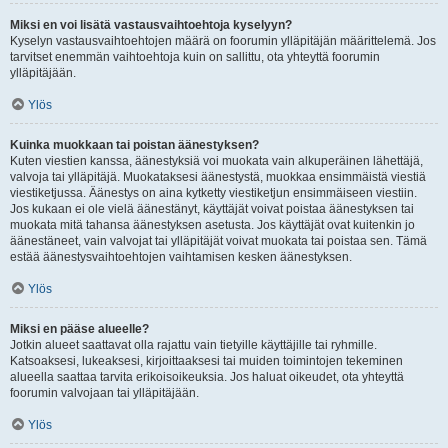
Miksi en voi lisätä vastausvaihtoehtoja kyselyyn?
Kyselyn vastausvaihtoehtojen määrä on foorumin ylläpitäjän määrittelemä. Jos
tarvitset enemmän vaihtoehtoja kuin on sallittu, ota yhteyttä foorumin
ylläpitäjään.
Ylös
Kuinka muokkaan tai poistan äänestyksen?
Kuten viestien kanssa, äänestyksiä voi muokata vain alkuperäinen lähettäjä,
valvoja tai ylläpitäjä. Muokataksesi äänestystä, muokkaa ensimmäistä viestiä
viestiketjussa. Äänestys on aina kytketty viestiketjun ensimmäiseen viestiin.
Jos kukaan ei ole vielä äänestänyt, käyttäjät voivat poistaa äänestyksen tai
muokata mitä tahansa äänestyksen asetusta. Jos käyttäjät ovat kuitenkin jo
äänestäneet, vain valvojat tai ylläpitäjät voivat muokata tai poistaa sen. Tämä
estää äänestysvaihtoehtojen vaihtamisen kesken äänestyksen.
Ylös
Miksi en pääse alueelle?
Jotkin alueet saattavat olla rajattu vain tietyille käyttäjille tai ryhmille.
Katsoaksesi, lukeaksesi, kirjoittaaksesi tai muiden toimintojen tekeminen
alueella saattaa tarvita erikoisoikeuksia. Jos haluat oikeudet, ota yhteyttä
foorumin valvojaan tai ylläpitäjään.
Ylös