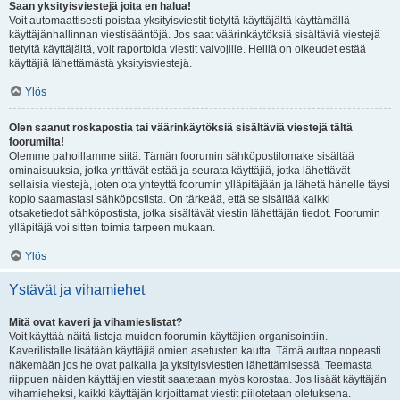
Saan yksityisviestejä joita en halua!
Voit automaattisesti poistaa yksityisviestit tietyltä käyttäjältä käyttämällä
käyttäjänhallinnan viestisääntöjä. Jos saat väärinkäytöksiä sisältäviä viestejä
tietyltä käyttäjältä, voit raportoida viestit valvojille. Heillä on oikeudet estää
käyttäjiä lähettämästä yksityisviestejä.
Ylös
Olen saanut roskapostia tai väärinkäytöksiä sisältäviä viestejä tältä
foorumilta!
Olemme pahoillamme siitä. Tämän foorumin sähköpostilomake sisältää
ominaisuuksia, jotka yrittävät estää ja seurata käyttäjiä, jotka lähettävät
sellaisia viestejä, joten ota yhteyttä foorumin ylläpitäjään ja lähetä hänelle täysi
kopio saamastasi sähköpostista. On tärkeää, että se sisältää kaikki
otsaketiedot sähköpostista, jotka sisältävät viestin lähettäjän tiedot. Foorumin
ylläpitäjä voi sitten toimia tarpeen mukaan.
Ylös
Ystävät ja vihamiehet
Mitä ovat kaveri ja vihamieslistat?
Voit käyttää näitä listoja muiden foorumin käyttäjien organisointiin.
Kaverilistalle lisätään käyttäjiä omien asetusten kautta. Tämä auttaa nopeasti
näkemään jos he ovat paikalla ja yksityisviestien lähettämisessä. Teemasta
riippuen näiden käyttäjien viestit saatetaan myös korostaa. Jos lisäät käyttäjän
vihamieheksi, kaikki käyttäjän kirjoittamat viestit piilotetaan oletuksena.