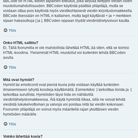
BBCode on HTML-kielen tapainen toteutus, joka tarjoaa tiettyjen viestin osien
muotoilumahdollisuuden. BBCoden käytöstä päättää ylläpitäjä, mutta se
voidaan ottaa pois käytöstä myös viestikohtaisesti viestin kirjoituslomakkeella.
BBCode itsessään on HTML:n kaltainen, mutta tagit käyttävät < ja > merkkien
sijaan hakasulkuja [ ja ]. BBCoden oppaan löydät viestinlähetyssivun kautta.
Ylös
Onko HTML sallittu?
Ei. Tällä foorumilla ei ole mahdollista lähettää HTML:ää siten, että se toimisi
HTML-koodina. Yleisimmät HTML-muotoilut voi kuitenkin tehdä BBCoden
avulla.
Ylös
Mitä ovat hymiöt?
Hymiöt tai emoticonit ovat pieniä kuvia joita voidaan käyttää tunteiden
ilmaisemiseen lyhyitä koodeja käyttämällä. Esimerkiksi :) tarkoittaa iloista ja :(
tarkoittaa surullista. Hymiöiden täysi lista on nähtävillä
viestinlähetyslomakkeessa. Älä käytä hymiöitä liikaa, sillä ne voivat tehdä
viestistä lukukelvottoman ja valvoja voi poistaa niitä tai viestin kokonaan.
Foorumin ylläpitäjä on voinut myös määritellä rajan yksittäisen viestin
hymiöiden määrälle.
Ylös
Voinko lähettää kuvia?