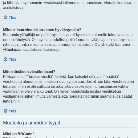
ja lähettää myöhemmin. Avataksesi tallennetun luonnoksen, vieraile komissa
asetuksissa.
Ylös
Miksi minun viestini tarvitsee hyväksynnän?
Foorumin ylläpitäjä on päättänyt, että viestit kyseiselle alueelle tulee tarkastaa
ennen lähetystä. On myös mahdollista, että foorumin ylläpitäjä on siirtänyt sinut
ryhmään, jonka viestit tarkistetaan ennen lähettämistä. Ota yhteyttä foorumin
ylläpitäjään saadaksesi lisätietoja.
Ylös
Miten tönäisen viestiketjuani?
Klikkaamalla “Tönaise viestiä” -linkkiä, kun katselet sitä, voit “tönäistä”
viestiketjua alueen ensimmäisen sivun yläosaan. Jos et näe tätä, viestiketjujen
tönäiseminen ei ole sallittua tai aika joka viestiketjujen tönäisemisen välillä
vaaditaan ei ole vielä kulunut. On myös mahdollista nostaa viestiketjua
vastaamalla siihen, mutta varmista että noudatat foorumin sääntöjä jos päätät
tehdä niin.
Ylös
Muotoilu ja aiheiden tyypit
Mikä on BBCode?