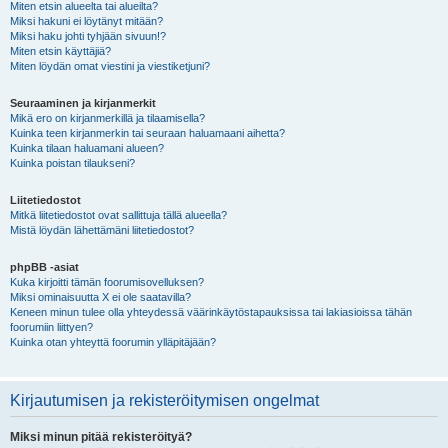
Miten etsin alueelta tai alueilta?
Miksi hakuni ei löytänyt mitään?
Miksi haku johti tyhjään sivuun!?
Miten etsin käyttäjiä?
Miten löydän omat viestini ja viestiketjuni?
Seuraaminen ja kirjanmerkit
Mikä ero on kirjanmerkillä ja tilaamisella?
Kuinka teen kirjanmerkin tai seuraan haluamaani aihetta?
Kuinka tilaan haluamani alueen?
Kuinka poistan tilaukseni?
Liitetiedostot
Mitkä liitetiedostot ovat sallittuja tällä alueella?
Mistä löydän lähettämäni liitetiedostot?
phpBB -asiat
Kuka kirjoitti tämän foorumisovelluksen?
Miksi ominaisuutta X ei ole saatavilla?
Keneen minun tulee olla yhteydessä väärinkäytöstapauksissa tai lakiasioissa tähän
foorumiin liittyen?
Kuinka otan yhteyttä foorumin ylläpitäjään?
Kirjautumisen ja rekisteröitymisen ongelmat
Miksi minun pitää rekisteröityä?