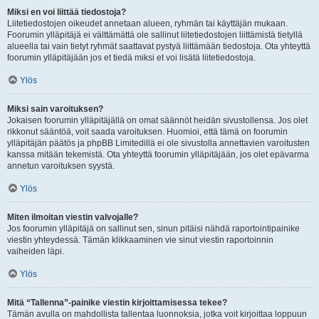
Miksi en voi liittää tiedostoja?
Liitetiedostojen oikeudet annetaan alueen, ryhmän tai käyttäjän mukaan.
Foorumin ylläpitäjä ei välttämättä ole sallinut liitetiedostojen liittämistä tietyllä
alueella tai vain tietyt ryhmät saattavat pystyä liittämään tiedostoja. Ota yhteyttä
foorumin ylläpitäjään jos et tiedä miksi et voi lisätä liitetiedostoja.
Ylös
Miksi sain varoituksen?
Jokaisen foorumin ylläpitäjällä on omat säännöt heidän sivustollensa. Jos olet
rikkonut sääntöä, voit saada varoituksen. Huomioi, että tämä on foorumin
ylläpitäjän päätös ja phpBB Limitedillä ei ole sivustolla annettavien varoitusten
kanssa mitään tekemistä. Ota yhteyttä foorumin ylläpitäjään, jos olet epävarma
annetun varoituksen syystä.
Ylös
Miten ilmoitan viestin valvojalle?
Jos foorumin ylläpitäjä on sallinut sen, sinun pitäisi nähdä raportointipainike
viestin yhteydessä. Tämän klikkaaminen vie sinut viestin raportoinnin
vaiheiden läpi.
Ylös
Mitä “Tallenna”-painike viestin kirjoittamisessa tekee?
Tämän avulla on mahdollista tallentaa luonnoksia, jotka voit kirjoittaa loppuun