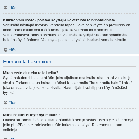
Ylös
Kuinka voin lisätä / poistaa käyttäjiä kavereista tai vihamiehistä
Voit lisätä käyttäjiä listoihisi kahdella tapaa. Jokaisen käyttäjän profiilissa on
linkki jonka kautta voit lisätä heidät joko kavereihin tai vihamiehiin.
Vaihtoehtoisesti omista asetuksista voit lisätä käyttäjiä suoraan syöttämällä
heidän käyttäjänimen. Voit myös poistaa käyttäjiä listaltasi samalta sivulta.
Ylös
Foorumilta hakeminen
Miten etsin alueelta tai alueilta?
Syötä hakutermi hakukenttään, joka sijaitsee etusivulla, alueen tai viestiketjun
sivulla. Tarkennettuun hakuun pääset klikkaamalla “Tarkennettu haku”-linkkiä
joka on saatavilla jokaisella sivulla. Haun sijainti voi riippua käyttämästäsi
tyylistä.
Ylös
Miksi hakuni ei löytänyt mitään?
Hakusi oli todennäköisesti liian epämääräinen ja sisälsi useita yleisiä termejä,
joita phpBB ei ole indeksoinut. Ole tarkempi ja käytä Tarkennetun haun
valintoja.