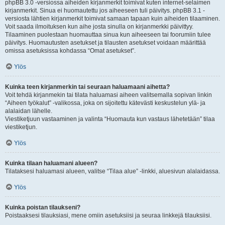
phpBB 3.0 -versiossa aiheiden kirjanmerkit toimivat kuten internet-selaimen
kirjanmerkit. Sinua ei huomautettu jos aiheeseen tuli päivitys. phpBB 3.1 -
versiosta lähtien kirjanmerkit toimivat samaan tapaan kuin aiheiden tilaaminen.
Voit saada ilmoituksen kun aihe josta sinulla on kirjanmerkki päivittyy.
Tilaaminen puolestaan huomauttaa sinua kun aiheeseen tai foorumiin tulee
päivitys. Huomautusten asetukset ja tilausten asetukset voidaan määrittää
omissa asetuksissa kohdassa “Omat asetukset”.
Ylös
Kuinka teen kirjanmerkin tai seuraan haluamaani aihetta?
Voit tehdä kirjanmekin tai tilata haluamasi aiheen valitsemalla sopivan linkin
“Aiheen työkalut” -valikossa, joka on sijoitettu kätevästi keskustelun ylä- ja
alalaidan lähelle.
Viestiketjuun vastaaminen ja valinta “Huomauta kun vastaus lähetetään” tilaa
viestiketjun.
Ylös
Kuinka tilaan haluamani alueen?
Tilataksesi haluamasi alueen, valitse “Tilaa alue” -linkki, aluesivun alalaidassa.
Ylös
Kuinka poistan tilaukseni?
Poistaaksesi tilauksiasi, mene omiin asetuksiisi ja seuraa linkkejä tilauksiisi.