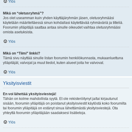
Ylös
Mikä on “oletusryhmä”?
Jos olet useamman kuin yhden käyttäjäryhmän jäsen, oletusryhmääsi
käytetään määriteltäessä sinun kohdallasi käytettävää ryhmäväriä ja titteliä.
Foorumin ylläpitäjä saattaa antaa sinulle oikeudet vaihtaa oletusryhmääsi
omista asetuksista.
Ylös
Mikä on “Tiimi” linkki?
Tämä sivu näyttää sinulle listan foorumin henkilökunnasta, mukaanluettuna
ylläpitäjät, valvojat ja muut tiedot, kuten alueet joita he valvovat.
Ylös
Yksityisviestit
En voi lähettää yksityisviestejä!
Tähän on kolme mahdollista syytä. Et ole rekisteröitynyt ja/tai kirjautunut
sisään, foorumin ylläpitäjä on poistanut yksityisviestit käytöstä koko foorumilta
tai foorumin ylläpitäjä on estänyt sinua lähettämästä yksityisviestejä. Ota
yhteyttä foorumin ylläpitäjään saadaksesi lisätietoja.
Ylös