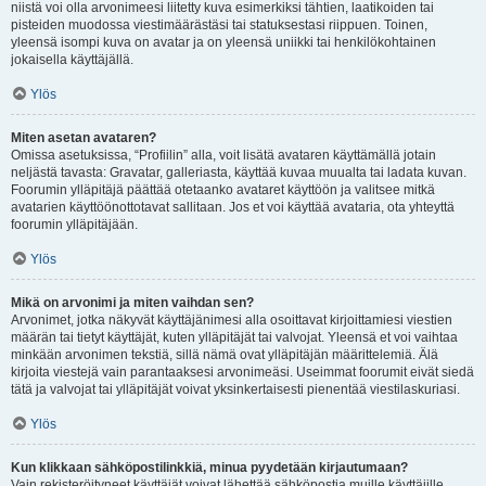
niistä voi olla arvonimeesi liitetty kuva esimerkiksi tähtien, laatikoiden tai
pisteiden muodossa viestimäärästäsi tai statuksestasi riippuen. Toinen,
yleensä isompi kuva on avatar ja on yleensä uniikki tai henkilökohtainen
jokaisella käyttäjällä.
Ylös
Miten asetan avataren?
Omissa asetuksissa, “Profiilin” alla, voit lisätä avataren käyttämällä jotain
neljästä tavasta: Gravatar, galleriasta, käyttää kuvaa muualta tai ladata kuvan.
Foorumin ylläpitäjä päättää otetaanko avataret käyttöön ja valitsee mitkä
avatarien käyttöönottotavat sallitaan. Jos et voi käyttää avataria, ota yhteyttä
foorumin ylläpitäjään.
Ylös
Mikä on arvonimi ja miten vaihdan sen?
Arvonimet, jotka näkyvät käyttäjänimesi alla osoittavat kirjoittamiesi viestien
määrän tai tietyt käyttäjät, kuten ylläpitäjät tai valvojat. Yleensä et voi vaihtaa
minkään arvonimen tekstiä, sillä nämä ovat ylläpitäjän määrittelemiä. Älä
kirjoita viestejä vain parantaaksesi arvonimeäsi. Useimmat foorumit eivät siedä
tätä ja valvojat tai ylläpitäjät voivat yksinkertaisesti pienentää viestilaskuriasi.
Ylös
Kun klikkaan sähköpostilinkkiä, minua pyydetään kirjautumaan?
Vain rekisteröityneet käyttäjät voivat lähettää sähköpostia muille käyttäjille