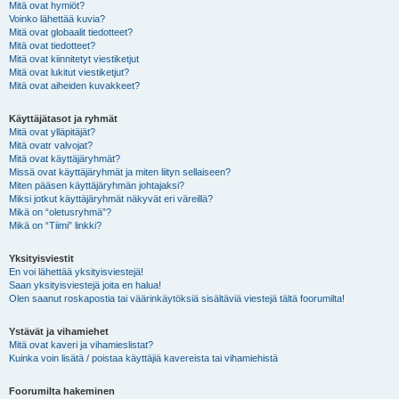
Mitä ovat hymiöt?
Voinko lähettää kuvia?
Mitä ovat globaalit tiedotteet?
Mitä ovat tiedotteet?
Mitä ovat kiinnitetyt viestiketjut
Mitä ovat lukitut viestiketjut?
Mitä ovat aiheiden kuvakkeet?
Käyttäjätasot ja ryhmät
Mitä ovat ylläpitäjät?
Mitä ovatr valvojat?
Mitä ovat käyttäjäryhmät?
Missä ovat käyttäjäryhmät ja miten liityn sellaiseen?
Miten pääsen käyttäjäryhmän johtajaksi?
Miksi jotkut käyttäjäryhmät näkyvät eri väreillä?
Mikä on “oletusryhmä”?
Mikä on “Tiimi” linkki?
Yksityisviestit
En voi lähettää yksityisviestejä!
Saan yksityisviestejä joita en halua!
Olen saanut roskapostia tai väärinkäytöksiä sisältäviä viestejä tältä foorumilta!
Ystävät ja vihamiehet
Mitä ovat kaveri ja vihamieslistat?
Kuinka voin lisätä / poistaa käyttäjiä kavereista tai vihamiehistä
Foorumilta hakeminen