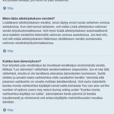
voi poistaa viestejä, jos niihin on joku vastannut.
Ylös
Miten liitän allekirjoituksen viestiini?
Lisätäksesi allekirjoituksen viestiisi, sinun täytyy ensin luoda sellainen omissa
asetuksissa. Kun olet luonut sellaisen, voit valita
Lisää allekirjoitus
-valinnan
viestin kirjoituslomakkeessa. Voit myös lisätä allekirjoituksen automaattisesti
aina kaikkiin viesteihisi tekemällä valinnan omissa asetuksissa. Jos teet niin,
voit silti estää allekirjoituksen liittämisen yksittäiseen viestiin poistamalla
valinnan viestinkirjoituslomakkeessa.
Ylös
Kuinka luon äänestyksen?
Kun kirjoitat uuta viestiketjua tai muokkaat viestiketjun ensimmäistä viestiä,
klikkaa "Luo äänestys"-välilehteä viestilomakkeen alapuolella. Jos et näe tätä
välilehteä, sinulla ei ole tarvittavia oikeuksia äänestysten luomiseen. Syötä
otsikko ja ainakin kaksi vaihtoehtoa niille varattuihin kenttiin. Varmista että
jokainen vaihtoehto on omalla rivillään tekstikentässä. Voit myös määritellä
kuinka monta vaihtoehtoa käyttäjät voivat valita kohdasta You can also set the
number of options users may select during voting under “Kuinka monta
vaihtoehtoa käyttäjä voi valita”, äänestyksen kesto päivinä (0 kestää
loputtomasti) ja viimeisenä voit antaa käyttäjille mahdollisuuden muuttaa
ääntään.
Ylös