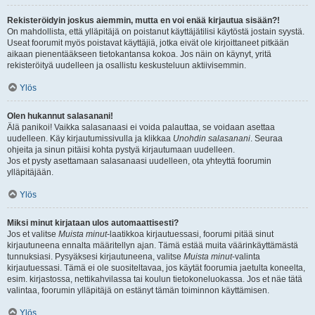
Rekisteröidyin joskus aiemmin, mutta en voi enää kirjautua sisään?!
On mahdollista, että ylläpitäjä on poistanut käyttäjätilisi käytöstä jostain syystä.
Useat foorumit myös poistavat käyttäjiä, jotka eivät ole kirjoittaneet pitkään
aikaan pienentääkseen tietokantansa kokoa. Jos näin on käynyt, yritä
rekisteröityä uudelleen ja osallistu keskusteluun aktiivisemmin.
Ylös
Olen hukannut salasanani!
Älä panikoi! Vaikka salasanaasi ei voida palauttaa, se voidaan asettaa
uudelleen. Käy kirjautumissivulla ja klikkaa
Unohdin salasanani
. Seuraa
ohjeita ja sinun pitäisi kohta pystyä kirjautumaan uudelleen.
Jos et pysty asettamaan salasanaasi uudelleen, ota yhteyttä foorumin
ylläpitäjään.
Ylös
Miksi minut kirjataan ulos automaattisesti?
Jos et valitse
Muista minut
-laatikkoa kirjautuessasi, foorumi pitää sinut
kirjautuneena ennalta määritellyn ajan. Tämä estää muita väärinkäyttämästä
tunnuksiasi. Pysyäksesi kirjautuneena, valitse
Muista minut
-valinta
kirjautuessasi. Tämä ei ole suositeltavaa, jos käytät foorumia jaetulta koneelta,
esim. kirjastossa, nettikahvilassa tai koulun tietokoneluokassa. Jos et näe tätä
valintaa, foorumin ylläpitäjä on estänyt tämän toiminnon käyttämisen.
Ylös