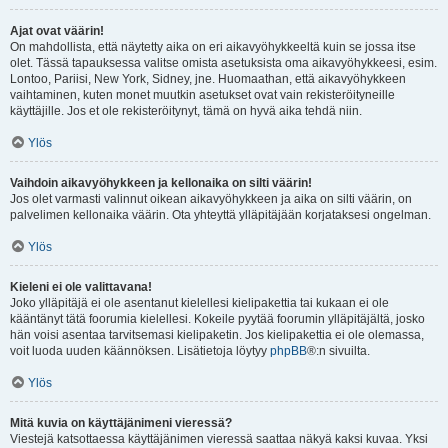
Ajat ovat väärin!
On mahdollista, että näytetty aika on eri aikavyöhykkeeltä kuin se jossa itse
olet. Tässä tapauksessa valitse omista asetuksista oma aikavyöhykkeesi, esim.
Lontoo, Pariisi, New York, Sidney, jne. Huomaathan, että aikavyöhykkeen
vaihtaminen, kuten monet muutkin asetukset ovat vain rekisteröityneille
käyttäjille. Jos et ole rekisteröitynyt, tämä on hyvä aika tehdä niin.
Ylös
Vaihdoin aikavyöhykkeen ja kellonaika on silti väärin!
Jos olet varmasti valinnut oikean aikavyöhykkeen ja aika on silti väärin, on
palvelimen kellonaika väärin. Ota yhteyttä ylläpitäjään korjataksesi ongelman.
Ylös
Kieleni ei ole valittavana!
Joko ylläpitäjä ei ole asentanut kielellesi kielipakettia tai kukaan ei ole
kääntänyt tätä foorumia kielellesi. Kokeile pyytää foorumin ylläpitäjältä, josko
hän voisi asentaa tarvitsemasi kielipaketin. Jos kielipakettia ei ole olemassa,
voit luoda uuden käännöksen. Lisätietoja löytyy
phpBB
®:n sivuilta.
Ylös
Mitä kuvia on käyttäjänimeni vieressä?
Viestejä katsottaessa käyttäjänimen vieressä saattaa näkyä kaksi kuvaa. Yksi