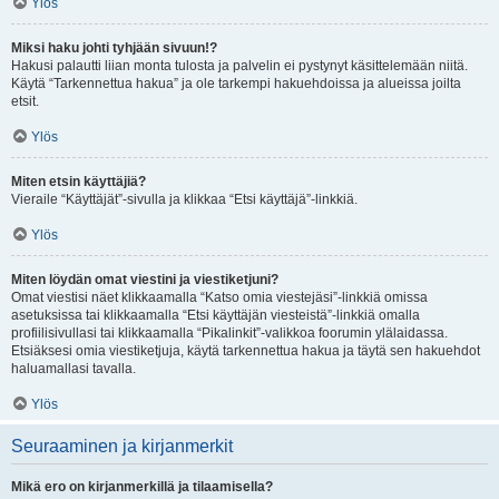
Ylös
Miksi haku johti tyhjään sivuun!?
Hakusi palautti liian monta tulosta ja palvelin ei pystynyt käsittelemään niitä.
Käytä “Tarkennettua hakua” ja ole tarkempi hakuehdoissa ja alueissa joilta
etsit.
Ylös
Miten etsin käyttäjiä?
Vieraile “Käyttäjät”-sivulla ja klikkaa “Etsi käyttäjä”-linkkiä.
Ylös
Miten löydän omat viestini ja viestiketjuni?
Omat viestisi näet klikkaamalla “Katso omia viestejäsi”-linkkiä omissa
asetuksissa tai klikkaamalla “Etsi käyttäjän viesteistä”-linkkiä omalla
profiilisivullasi tai klikkaamalla “Pikalinkit”-valikkoa foorumin ylälaidassa.
Etsiäksesi omia viestiketjuja, käytä tarkennettua hakua ja täytä sen hakuehdot
haluamallasi tavalla.
Ylös
Seuraaminen ja kirjanmerkit
Mikä ero on kirjanmerkillä ja tilaamisella?