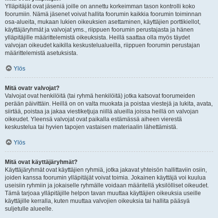
Ylläpitäjät ovat jäseniä joille on annettu korkeimman tason kontrolli koko
foorumiin. Nämä jäsenet voivat hallita foorumin kaikkia foorumin toiminnan
osa-alueita, mukaan lukien oikeuksien asettaminen, käyttäjien porttikiellot,
käyttäjäryhmät ja valvojat yms., riippuen foorumin perustajasta ja hänen
ylläpitäjille määrittelemistä oikeuksista. Heillä saattaa olla myös täydet
valvojan oikeudet kaikilla keskustelualueilla, riippuen foorumin perustajan
määrittelemistä asetuksista.
Ylös
Mitä ovatr valvojat?
Valvojat ovat henkilöitä (tai ryhmä henkilöitä) jotka katsovat foorumeiden
perään päivittäin. Heillä on on valta muokata ja poistaa viestejä ja lukita, avata,
siirtää, poistaa ja jakaa viestiketjuja niillä alueilla joissa heillä on valvojan
oikeudet. Yleensä valvojat ovat paikalla estämässä aiheen vierestä
keskustelua tai hyvien tapojen vastaisen materiaalin lähettämistä.
Ylös
Mitä ovat käyttäjäryhmät?
Käyttäjäryhmät ovat käyttäjien ryhmiä, jotka jakavat yhteisön hallittaviin osiin,
joiden kanssa foorumin ylläpitäjät voivat toimia. Jokainen käyttäjä voi kuulua
useisiin ryhmiin ja jokaiselle ryhmälle voidaan määritellä yksilölliset oikeudet.
Tämä tarjoaa ylläpitäjille helpon tavan muuttaa käyttäjien oikeuksia useille
käyttäjille kerralla, kuten muuttaa valvojien oikeuksia tai hallita pääsyä
suljetulle alueelle.