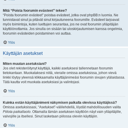
Mitä “Poista foorumin evästeet” tekee?
“Poista foorumin evästeet” poistaa evästeet, jotka ovat phpBB:n luomia. Ne
tunnistavat sinut ja pitävät sinut kirjautuneena foorumille. Evästeet tarjoavat
myös toimintoja, kuten luettujen seurantaa, jos ne ovat foorumin ylläpitäjän
käyttöönottamia. Jos sinulla on sisään tai uloskirjautumisen kanssa ongelmia,
foorumin evästeiden poistaminen voi auttaa.
Ylös
Käyttäjän asetukset
Miten muutan asetuksiani?
Jos olet rekisteröitynyt käyttäjä, kaikki asetuksesi tallennetaan foorumin
tietokantaan. Muokataksesi niitä, vieraile omissa asetuksissa, johon vievä
linkki löytyy yleensä klikkaamalla käyttäjänimeäsi foorumin sivujen ylälaidassa.
Tätä kautta voit muokata asetuksiasi ja valintojasi.
Ylös
Kuinka estän käyttäjänimeni näkymisen paikalla olevissa käyttäjissä?
Omissa asetuksissasi, “Asetukset”-välilehdellä, löydät mahdollisuuden valita
Piilota paikallaolo
. Ottamalla tämän asetuksen käyttöön näyt vain ylläpitäjille,
valvojille ja itsellesi. Sinut lasketaan piilossa oleviin käyttäjiin.
Ylös