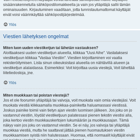
sisäänrakennetulla sähköpostilomakkeella ja vain jos ylläpitäjä sallii tämän
ominaisuuden. Kirjautuminen vaaditaan, jotta tunnistautumattomat käyttäjät
eivät voisi väärinkäyttää sähköpostijärjestelmää.
Ylös
Viestien lähetyksen ongelmat
Miten luon uuden viestiketjun tai lähetän vastauksen?
Aloittaaksesi uuden viestiketjun alueella, klikkaa "Uusi Aihe". Vastataksesi
viestiketjuun klikkaa "Vastaa Viestiin". Viestien kirjoittaminen voi vaatia
rekisteröitymisen. Lista sinun oikeuksistasi alueella on nähtävillä alueen ja
viestiketjun alalaidassa. Esimerkiksi: Voit kirjoittaa uusia viestejä, Voit lähettää
liitetiedostoja, jne.
Ylös
Miten muokkaan tai poistan viestejä?
Jos et ole foorumin ylläpitäjä tai valvoja, voit muokata vain omia viestejäsi. Voit
muokata viestiä klikkaamalla muokkaa-painiketta haluamassasi viestissä.
Joskus painike toimii vain tietyn ajan viestin luomisen jälkeen. Jos joku on jo
vastannut viestiin, löydät viestiketjuun palatessasi pienen tekstin viestisi alla,
joka kertoo viestin muokkauskertojen lukumäärän ja muokkausajan. Tämä
näkyy vain jos joku on vastannut viestiin. Se ei näy, jos valvoja tai ylläpitäjä
muokkaa viestiä, mutta he saattavat jättää pienen huomautuksen viestin
muokkaamisen syistä niin halutessaan. Huomaa, että normaalit käyttäjät eivät