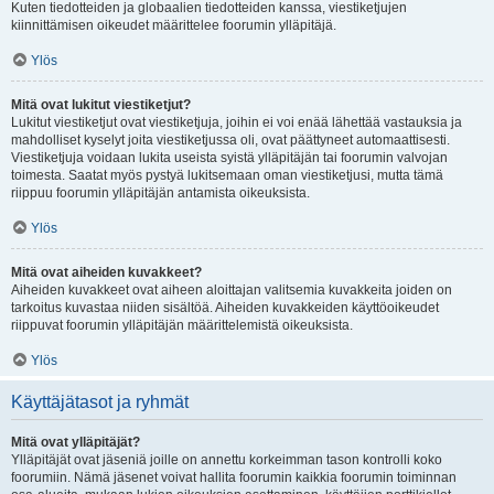
Kuten tiedotteiden ja globaalien tiedotteiden kanssa, viestiketjujen
kiinnittämisen oikeudet määrittelee foorumin ylläpitäjä.
Ylös
Mitä ovat lukitut viestiketjut?
Lukitut viestiketjut ovat viestiketjuja, joihin ei voi enää lähettää vastauksia ja
mahdolliset kyselyt joita viestiketjussa oli, ovat päättyneet automaattisesti.
Viestiketjuja voidaan lukita useista syistä ylläpitäjän tai foorumin valvojan
toimesta. Saatat myös pystyä lukitsemaan oman viestiketjusi, mutta tämä
riippuu foorumin ylläpitäjän antamista oikeuksista.
Ylös
Mitä ovat aiheiden kuvakkeet?
Aiheiden kuvakkeet ovat aiheen aloittajan valitsemia kuvakkeita joiden on
tarkoitus kuvastaa niiden sisältöä. Aiheiden kuvakkeiden käyttöoikeudet
riippuvat foorumin ylläpitäjän määrittelemistä oikeuksista.
Ylös
Käyttäjätasot ja ryhmät
Mitä ovat ylläpitäjät?
Ylläpitäjät ovat jäseniä joille on annettu korkeimman tason kontrolli koko
foorumiin. Nämä jäsenet voivat hallita foorumin kaikkia foorumin toiminnan