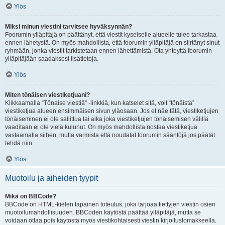
Ylös
Miksi minun viestini tarvitsee hyväksynnän?
Foorumin ylläpitäjä on päättänyt, että viestit kyseiselle alueelle tulee tarkastaa
ennen lähetystä. On myös mahdollista, että foorumin ylläpitäjä on siirtänyt sinut
ryhmään, jonka viestit tarkistetaan ennen lähettämistä. Ota yhteyttä foorumin
ylläpitäjään saadaksesi lisätietoja.
Ylös
Miten tönäisen viestiketjuani?
Klikkaamalla “Tönaise viestiä” -linkkiä, kun katselet sitä, voit “tönäistä”
viestiketjua alueen ensimmäisen sivun yläosaan. Jos et näe tätä, viestiketjujen
tönäiseminen ei ole sallittua tai aika joka viestiketjujen tönäisemisen välillä
vaaditaan ei ole vielä kulunut. On myös mahdollista nostaa viestiketjua
vastaamalla siihen, mutta varmista että noudatat foorumin sääntöjä jos päätät
tehdä niin.
Ylös
Muotoilu ja aiheiden tyypit
Mikä on BBCode?
BBCode on HTML-kielen tapainen toteutus, joka tarjoaa tiettyjen viestin osien
muotoilumahdollisuuden. BBCoden käytöstä päättää ylläpitäjä, mutta se
voidaan ottaa pois käytöstä myös viestikohtaisesti viestin kirjoituslomakkeella.