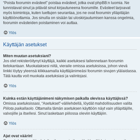
“Poista foorumin evästeet” poistaa evästeet, jotka ovat phpBB:n luomia. Ne
tunnistavat sinut ja pitävät sinut kirjautuneena foorumille. Evästeet tarjoavat
myös toimintoja, kuten luettujen seurantaa, jos ne ovat foorumin ylläpitäjän
käyttöönottamia. Jos sinulla on sisään tai uloskirjautumisen kanssa ongelmia,
foorumin evästeiden poistaminen voi auttaa.
Ylös
Käyttäjän asetukset
Miten muutan asetuksiani?
Jos olet rekisteröitynyt käyttäjä, kaikki asetuksesi tallennetaan foorumin
tietokantaan. Muokataksesi niitä, vieraile omissa asetuksissa, johon vievä
linkki löytyy yleensä klikkaamalla käyttäjänimeäsi foorumin sivujen ylälaidassa.
Tätä kautta voit muokata asetuksiasi ja valintojasi.
Ylös
Kuinka estän käyttäjänimeni näkymisen paikalla olevissa käyttäjissä?
Omissa asetuksissasi, “Asetukset”-välilehdellä, löydät mahdollisuuden valita
Piilota paikallaolo
. Ottamalla tämän asetuksen käyttöön näyt vain ylläpitäjille,
valvojille ja itsellesi. Sinut lasketaan piilossa oleviin käyttäjiin.
Ylös
Ajat ovat väärin!