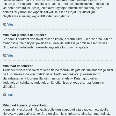
picture.gif. Et voi antaa osoitetta omalla koneellasi oleviin kuviin (ellei se ole
yleinen palvelin) tai kuviin, jotka ovat käyttäjätunnistuksen takana, esim.
hotmail tai yahoo sähköpostilaatikot, salasanasuojatut sivustot, jne.
Näyttääksesi kuvan, käytä BBCoden [img]-tagia.
Ylös
Mitä ovat globaalit tiedotteet?
Globaalit tiedotteet sisältävät tärkeää tietoa ja sinun tulisi lukea ne aina kun on
mahdolista. Ne näkyvät jokaisen alueen ylälaidassa ja omissa asetuksissa.
Globaalien tiedotteiden oikeudet myöntää foorumin ylläpitäjä.
Ylös
Mitä ovat tiedotteet?
Tiedotteet usein sisältävät tärkeää tietoa foorumista jota olet lukemassa ja siksi
ne tulisi lukea aina kun mahdollista. Tiedotteet näkyvät jokaisen sivun
ylälaidassa niillä foorumeilla joihin ne on lähetetty. Kuten globaalien
tiedotteiden kohdalla, tiedotteiden lähettämisen oikeudet antaa foorumin
ylläpitäjä.
Ylös
Mitä ovat kiinnitetyt viestiketjut
Kiinnitetyt viestiketjut näkyvät tiedotteiden alapuolella ja ovat vain etusivulla.
Ne ovat yleensä aika tärkeitä, joten sinun tulisi lukea ne aina kun mahdollista.