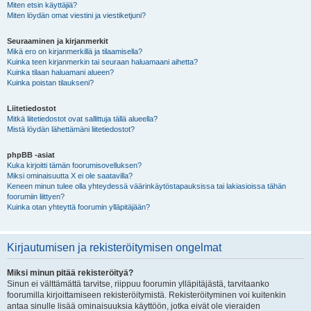
Miten etsin käyttäjiä?
Miten löydän omat viestini ja viestiketjuni?
Seuraaminen ja kirjanmerkit
Mikä ero on kirjanmerkillä ja tilaamisella?
Kuinka teen kirjanmerkin tai seuraan haluamaani aihetta?
Kuinka tilaan haluamani alueen?
Kuinka poistan tilaukseni?
Liitetiedostot
Mitkä liitetiedostot ovat sallittuja tällä alueella?
Mistä löydän lähettämäni liitetiedostot?
phpBB -asiat
Kuka kirjoitti tämän foorumisovelluksen?
Miksi ominaisuutta X ei ole saatavilla?
Keneen minun tulee olla yhteydessä väärinkäytöstapauksissa tai lakiasioissa tähän
foorumiin liittyen?
Kuinka otan yhteyttä foorumin ylläpitäjään?
Kirjautumisen ja rekisteröitymisen ongelmat
Miksi minun pitää rekisteröityä?
Sinun ei välttämättä tarvitse, riippuu foorumin ylläpitäjästä, tarvitaanko
foorumilla kirjoittamiseen rekisteröitymistä. Rekisteröityminen voi kuitenkin
antaa sinulle lisää ominaisuuksia käyttöön, jotka eivät ole vieraiden