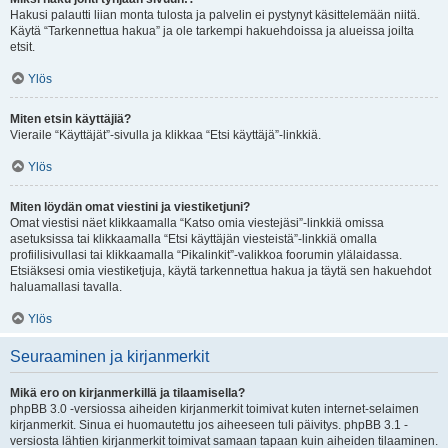
Hakusi palautti liian monta tulosta ja palvelin ei pystynyt käsittelemään niitä.
Käytä “Tarkennettua hakua” ja ole tarkempi hakuehdoissa ja alueissa joilta
etsit.
Ylös
Miten etsin käyttäjiä?
Vieraile “Käyttäjät”-sivulla ja klikkaa “Etsi käyttäjä”-linkkiä.
Ylös
Miten löydän omat viestini ja viestiketjuni?
Omat viestisi näet klikkaamalla “Katso omia viestejäsi”-linkkiä omissa
asetuksissa tai klikkaamalla “Etsi käyttäjän viesteistä”-linkkiä omalla
profiilisivullasi tai klikkaamalla “Pikalinkit”-valikkoa foorumin ylälaidassa.
Etsiäksesi omia viestiketjuja, käytä tarkennettua hakua ja täytä sen hakuehdot
haluamallasi tavalla.
Ylös
Seuraaminen ja kirjanmerkit
Mikä ero on kirjanmerkillä ja tilaamisella?
phpBB 3.0 -versiossa aiheiden kirjanmerkit toimivat kuten internet-selaimen
kirjanmerkit. Sinua ei huomautettu jos aiheeseen tuli päivitys. phpBB 3.1 -
versiosta lähtien kirjanmerkit toimivat samaan tapaan kuin aiheiden tilaaminen.