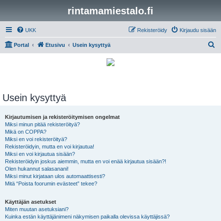
rintamamiestalo.fi
UKK
Rekisteröidy
Kirjaudu sisään
E
Portal
Etusivu
Usein kysyttyä
t
s
i
Usein kysyttyä
Kirjautumisen ja rekisteröitymisen ongelmat
Miksi minun pitää rekisteröityä?
Mikä on COPPA?
Miksi en voi rekisteröityä?
Rekisteröidyin, mutta en voi kirjautua!
Miksi en voi kirjautua sisään?
Rekisteröidyin joskus aiemmin, mutta en voi enää kirjautua sisään?!
Olen hukannut salasanani!
Miksi minut kirjataan ulos automaattisesti?
Mitä “Poista foorumin evästeet” tekee?
Käyttäjän asetukset
Miten muutan asetuksiani?
Kuinka estän käyttäjänimeni näkymisen paikalla olevissa käyttäjissä?