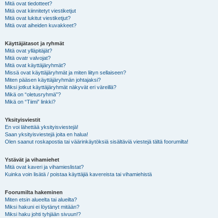
Mitä ovat tiedotteet?
Mitä ovat kiinnitetyt viestiketjut
Mitä ovat lukitut viestiketjut?
Mitä ovat aiheiden kuvakkeet?
Käyttäjätasot ja ryhmät
Mitä ovat ylläpitäjät?
Mitä ovatr valvojat?
Mitä ovat käyttäjäryhmät?
Missä ovat käyttäjäryhmät ja miten liityn sellaiseen?
Miten pääsen käyttäjäryhmän johtajaksi?
Miksi jotkut käyttäjäryhmät näkyvät eri väreillä?
Mikä on “oletusryhmä”?
Mikä on “Tiimi” linkki?
Yksityisviestit
En voi lähettää yksityisviestejä!
Saan yksityisviestejä joita en halua!
Olen saanut roskapostia tai väärinkäytöksiä sisältäviä viestejä tältä foorumilta!
Ystävät ja vihamiehet
Mitä ovat kaveri ja vihamieslistat?
Kuinka voin lisätä / poistaa käyttäjiä kavereista tai vihamiehistä
Foorumilta hakeminen
Miten etsin alueelta tai alueilta?
Miksi hakuni ei löytänyt mitään?
Miksi haku johti tyhjään sivuun!?