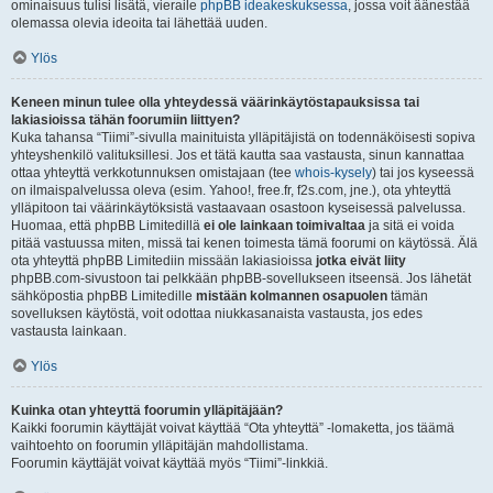
ominaisuus tulisi lisätä, vieraile
phpBB ideakeskuksessa
, jossa voit äänestää
olemassa olevia ideoita tai lähettää uuden.
Ylös
Keneen minun tulee olla yhteydessä väärinkäytöstapauksissa tai
lakiasioissa tähän foorumiin liittyen?
Kuka tahansa “Tiimi”-sivulla mainituista ylläpitäjistä on todennäköisesti sopiva
yhteyshenkilö valituksillesi. Jos et tätä kautta saa vastausta, sinun kannattaa
ottaa yhteyttä verkkotunnuksen omistajaan (tee
whois-kysely
) tai jos kyseessä
on ilmaispalvelussa oleva (esim. Yahoo!, free.fr, f2s.com, jne.), ota yhteyttä
ylläpitoon tai väärinkäytöksistä vastaavaan osastoon kyseisessä palvelussa.
Huomaa, että phpBB Limitedillä
ei ole lainkaan toimivaltaa
ja sitä ei voida
pitää vastuussa miten, missä tai kenen toimesta tämä foorumi on käytössä. Älä
ota yhteyttä phpBB Limitediin missään lakiasioissa
jotka eivät liity
phpBB.com-sivustoon tai pelkkään phpBB-sovellukseen itseensä. Jos lähetät
sähköpostia phpBB Limitedille
mistään kolmannen osapuolen
tämän
sovelluksen käytöstä, voit odottaa niukkasanaista vastausta, jos edes
vastausta lainkaan.
Ylös
Kuinka otan yhteyttä foorumin ylläpitäjään?
Kaikki foorumin käyttäjät voivat käyttää “Ota yhteyttä” -lomaketta, jos täämä
vaihtoehto on foorumin ylläpitäjän mahdollistama.
Foorumin käyttäjät voivat käyttää myös “Tiimi”-linkkiä.