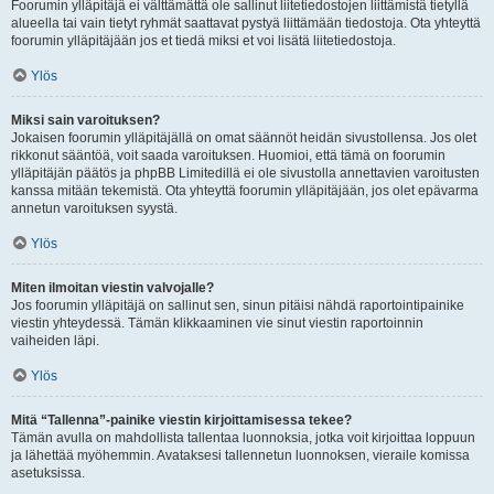
Foorumin ylläpitäjä ei välttämättä ole sallinut liitetiedostojen liittämistä tietyllä
alueella tai vain tietyt ryhmät saattavat pystyä liittämään tiedostoja. Ota yhteyttä
foorumin ylläpitäjään jos et tiedä miksi et voi lisätä liitetiedostoja.
Ylös
Miksi sain varoituksen?
Jokaisen foorumin ylläpitäjällä on omat säännöt heidän sivustollensa. Jos olet
rikkonut sääntöä, voit saada varoituksen. Huomioi, että tämä on foorumin
ylläpitäjän päätös ja phpBB Limitedillä ei ole sivustolla annettavien varoitusten
kanssa mitään tekemistä. Ota yhteyttä foorumin ylläpitäjään, jos olet epävarma
annetun varoituksen syystä.
Ylös
Miten ilmoitan viestin valvojalle?
Jos foorumin ylläpitäjä on sallinut sen, sinun pitäisi nähdä raportointipainike
viestin yhteydessä. Tämän klikkaaminen vie sinut viestin raportoinnin
vaiheiden läpi.
Ylös
Mitä “Tallenna”-painike viestin kirjoittamisessa tekee?
Tämän avulla on mahdollista tallentaa luonnoksia, jotka voit kirjoittaa loppuun
ja lähettää myöhemmin. Avataksesi tallennetun luonnoksen, vieraile komissa
asetuksissa.