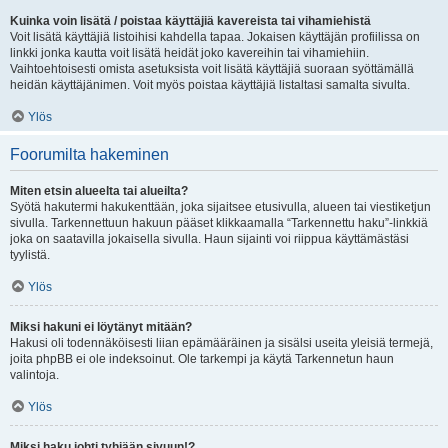
Kuinka voin lisätä / poistaa käyttäjiä kavereista tai vihamiehistä
Voit lisätä käyttäjiä listoihisi kahdella tapaa. Jokaisen käyttäjän profiilissa on
linkki jonka kautta voit lisätä heidät joko kavereihin tai vihamiehiin.
Vaihtoehtoisesti omista asetuksista voit lisätä käyttäjiä suoraan syöttämällä
heidän käyttäjänimen. Voit myös poistaa käyttäjiä listaltasi samalta sivulta.
Ylös
Foorumilta hakeminen
Miten etsin alueelta tai alueilta?
Syötä hakutermi hakukenttään, joka sijaitsee etusivulla, alueen tai viestiketjun
sivulla. Tarkennettuun hakuun pääset klikkaamalla “Tarkennettu haku”-linkkiä
joka on saatavilla jokaisella sivulla. Haun sijainti voi riippua käyttämästäsi
tyylistä.
Ylös
Miksi hakuni ei löytänyt mitään?
Hakusi oli todennäköisesti liian epämääräinen ja sisälsi useita yleisiä termejä,
joita phpBB ei ole indeksoinut. Ole tarkempi ja käytä Tarkennetun haun
valintoja.
Ylös
Miksi haku johti tyhjään sivuun!?