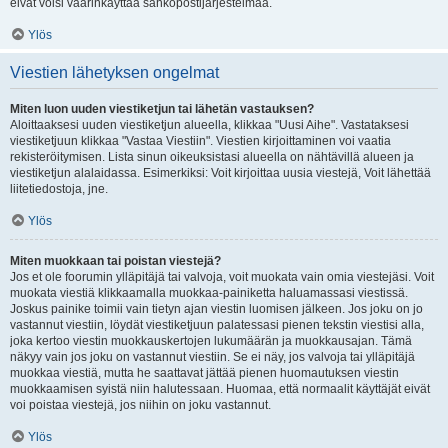
eivät voisi väärinkäyttää sähköpostijärjestelmää.
Ylös
Viestien lähetyksen ongelmat
Miten luon uuden viestiketjun tai lähetän vastauksen?
Aloittaaksesi uuden viestiketjun alueella, klikkaa "Uusi Aihe". Vastataksesi
viestiketjuun klikkaa "Vastaa Viestiin". Viestien kirjoittaminen voi vaatia
rekisteröitymisen. Lista sinun oikeuksistasi alueella on nähtävillä alueen ja
viestiketjun alalaidassa. Esimerkiksi: Voit kirjoittaa uusia viestejä, Voit lähettää
liitetiedostoja, jne.
Ylös
Miten muokkaan tai poistan viestejä?
Jos et ole foorumin ylläpitäjä tai valvoja, voit muokata vain omia viestejäsi. Voit
muokata viestiä klikkaamalla muokkaa-painiketta haluamassasi viestissä.
Joskus painike toimii vain tietyn ajan viestin luomisen jälkeen. Jos joku on jo
vastannut viestiin, löydät viestiketjuun palatessasi pienen tekstin viestisi alla,
joka kertoo viestin muokkauskertojen lukumäärän ja muokkausajan. Tämä
näkyy vain jos joku on vastannut viestiin. Se ei näy, jos valvoja tai ylläpitäjä
muokkaa viestiä, mutta he saattavat jättää pienen huomautuksen viestin
muokkaamisen syistä niin halutessaan. Huomaa, että normaalit käyttäjät eivät
voi poistaa viestejä, jos niihin on joku vastannut.
Ylös