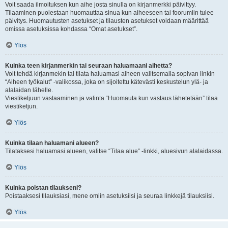
Voit saada ilmoituksen kun aihe josta sinulla on kirjanmerkki päivittyy.
Tilaaminen puolestaan huomauttaa sinua kun aiheeseen tai foorumiin tulee
päivitys. Huomautusten asetukset ja tilausten asetukset voidaan määrittää
omissa asetuksissa kohdassa “Omat asetukset”.
Ylös
Kuinka teen kirjanmerkin tai seuraan haluamaani aihetta?
Voit tehdä kirjanmekin tai tilata haluamasi aiheen valitsemalla sopivan linkin
“Aiheen työkalut” -valikossa, joka on sijoitettu kätevästi keskustelun ylä- ja
alalaidan lähelle.
Viestiketjuun vastaaminen ja valinta “Huomauta kun vastaus lähetetään” tilaa
viestiketjun.
Ylös
Kuinka tilaan haluamani alueen?
Tilataksesi haluamasi alueen, valitse “Tilaa alue” -linkki, aluesivun alalaidassa.
Ylös
Kuinka poistan tilaukseni?
Poistaaksesi tilauksiasi, mene omiin asetuksiisi ja seuraa linkkejä tilauksiisi.
Ylös