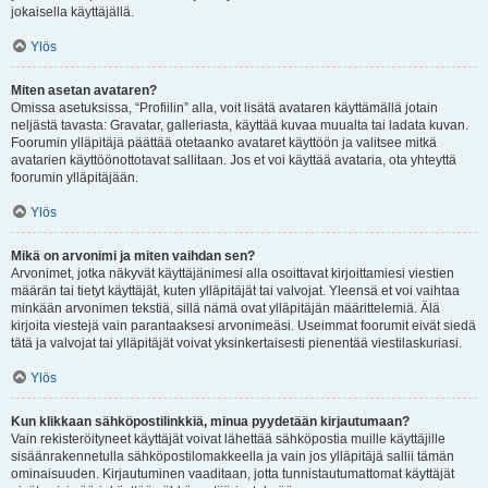
jokaisella käyttäjällä.
Ylös
Miten asetan avataren?
Omissa asetuksissa, “Profiilin” alla, voit lisätä avataren käyttämällä jotain
neljästä tavasta: Gravatar, galleriasta, käyttää kuvaa muualta tai ladata kuvan.
Foorumin ylläpitäjä päättää otetaanko avataret käyttöön ja valitsee mitkä
avatarien käyttöönottotavat sallitaan. Jos et voi käyttää avataria, ota yhteyttä
foorumin ylläpitäjään.
Ylös
Mikä on arvonimi ja miten vaihdan sen?
Arvonimet, jotka näkyvät käyttäjänimesi alla osoittavat kirjoittamiesi viestien
määrän tai tietyt käyttäjät, kuten ylläpitäjät tai valvojat. Yleensä et voi vaihtaa
minkään arvonimen tekstiä, sillä nämä ovat ylläpitäjän määrittelemiä. Älä
kirjoita viestejä vain parantaaksesi arvonimeäsi. Useimmat foorumit eivät siedä
tätä ja valvojat tai ylläpitäjät voivat yksinkertaisesti pienentää viestilaskuriasi.
Ylös
Kun klikkaan sähköpostilinkkiä, minua pyydetään kirjautumaan?
Vain rekisteröityneet käyttäjät voivat lähettää sähköpostia muille käyttäjille
sisäänrakennetulla sähköpostilomakkeella ja vain jos ylläpitäjä sallii tämän
ominaisuuden. Kirjautuminen vaaditaan, jotta tunnistautumattomat käyttäjät