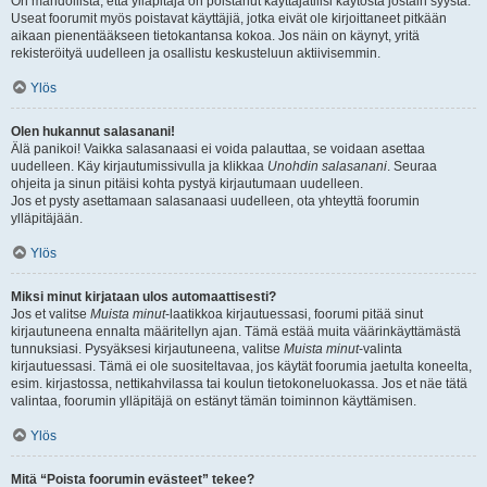
On mahdollista, että ylläpitäjä on poistanut käyttäjätilisi käytöstä jostain syystä.
Useat foorumit myös poistavat käyttäjiä, jotka eivät ole kirjoittaneet pitkään
aikaan pienentääkseen tietokantansa kokoa. Jos näin on käynyt, yritä
rekisteröityä uudelleen ja osallistu keskusteluun aktiivisemmin.
Ylös
Olen hukannut salasanani!
Älä panikoi! Vaikka salasanaasi ei voida palauttaa, se voidaan asettaa
uudelleen. Käy kirjautumissivulla ja klikkaa
Unohdin salasanani
. Seuraa
ohjeita ja sinun pitäisi kohta pystyä kirjautumaan uudelleen.
Jos et pysty asettamaan salasanaasi uudelleen, ota yhteyttä foorumin
ylläpitäjään.
Ylös
Miksi minut kirjataan ulos automaattisesti?
Jos et valitse
Muista minut
-laatikkoa kirjautuessasi, foorumi pitää sinut
kirjautuneena ennalta määritellyn ajan. Tämä estää muita väärinkäyttämästä
tunnuksiasi. Pysyäksesi kirjautuneena, valitse
Muista minut
-valinta
kirjautuessasi. Tämä ei ole suositeltavaa, jos käytät foorumia jaetulta koneelta,
esim. kirjastossa, nettikahvilassa tai koulun tietokoneluokassa. Jos et näe tätä
valintaa, foorumin ylläpitäjä on estänyt tämän toiminnon käyttämisen.
Ylös
Mitä “Poista foorumin evästeet” tekee?