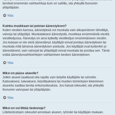
tarvitset enemmän vaihtoehtoja kuin on sallittu, ota yhteyttä foorumin
ylläpitäjään.
Ylös
Kuinka muokkaan tai poistan äänestyksen?
Kuten viestien kanssa, äänestyksiä voi muokata vain alkuperäinen lähettäjä,
valvoja tai ylläpitäjä. Muokataksesi äänestystä, muokkaa ensimmäistä viestiä
viestiketjussa. Äänestys on aina kytketty viestiketjun ensimmäiseen viestiin.
Jos kukaan ei ole vielä äänestänyt, käyttäjät voivat poistaa äänestyksen tai
muokata mitä tahansa äänestyksen asetusta. Jos käyttäjät ovat kuitenkin jo
äänestäneet, vain valvojat tai ylläpitäjät voivat muokata tai poistaa sen. Tämä
estää äänestysvaihtoehtojen vaihtamisen kesken äänestyksen.
Ylös
Miksi en pääse alueelle?
Jotkin alueet saattavat olla rajattu vain tietyille käyttäjille tai ryhmille.
Katsoaksesi, lukeaksesi, kirjoittaaksesi tai muiden toimintojen tekeminen
alueella saattaa tarvita erikoisoikeuksia. Jos haluat oikeudet, ota yhteyttä
foorumin valvojaan tai ylläpitäjään.
Ylös
Miksi en voi liittää tiedostoja?
Liitetiedostojen oikeudet annetaan alueen, ryhmän tai käyttäjän mukaan.