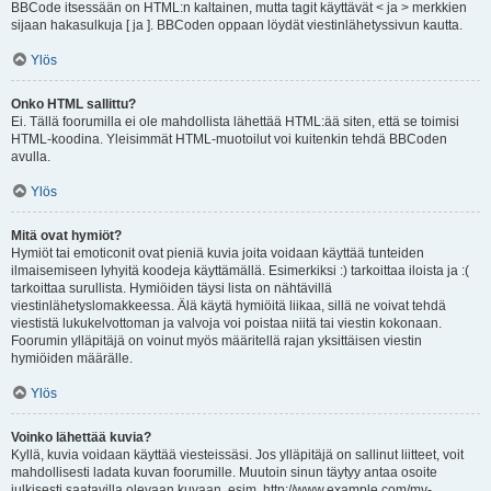
BBCode itsessään on HTML:n kaltainen, mutta tagit käyttävät < ja > merkkien
sijaan hakasulkuja [ ja ]. BBCoden oppaan löydät viestinlähetyssivun kautta.
Ylös
Onko HTML sallittu?
Ei. Tällä foorumilla ei ole mahdollista lähettää HTML:ää siten, että se toimisi
HTML-koodina. Yleisimmät HTML-muotoilut voi kuitenkin tehdä BBCoden
avulla.
Ylös
Mitä ovat hymiöt?
Hymiöt tai emoticonit ovat pieniä kuvia joita voidaan käyttää tunteiden
ilmaisemiseen lyhyitä koodeja käyttämällä. Esimerkiksi :) tarkoittaa iloista ja :(
tarkoittaa surullista. Hymiöiden täysi lista on nähtävillä
viestinlähetyslomakkeessa. Älä käytä hymiöitä liikaa, sillä ne voivat tehdä
viestistä lukukelvottoman ja valvoja voi poistaa niitä tai viestin kokonaan.
Foorumin ylläpitäjä on voinut myös määritellä rajan yksittäisen viestin
hymiöiden määrälle.
Ylös
Voinko lähettää kuvia?
Kyllä, kuvia voidaan käyttää viesteissäsi. Jos ylläpitäjä on sallinut liitteet, voit
mahdollisesti ladata kuvan foorumille. Muutoin sinun täytyy antaa osoite
julkisesti saatavilla olevaan kuvaan, esim. http://www.example.com/my-