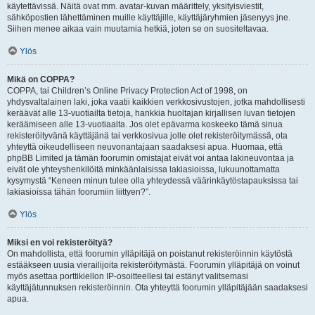
käytettävissä. Näitä ovat mm. avatar-kuvan määrittely, yksityisviestit,
sähköpostien lähettäminen muille käyttäjille, käyttäjäryhmien jäsenyys jne.
Siihen menee aikaa vain muutamia hetkiä, joten se on suositeltavaa.
Ylös
Mikä on COPPA?
COPPA, tai Children’s Online Privacy Protection Act of 1998, on
yhdysvaltalainen laki, joka vaatii kaikkien verkkosivustojen, jotka mahdollisesti
keräävät alle 13-vuotiailta tietoja, hankkia huoltajan kirjallisen luvan tietojen
keräämiseen alle 13-vuotiaalta. Jos olet epävarma koskeeko tämä sinua
rekisteröityvänä käyttäjänä tai verkkosivua jolle olet rekisteröitymässä, ota
yhteyttä oikeudelliseen neuvonantajaan saadaksesi apua. Huomaa, että
phpBB Limited ja tämän foorumin omistajat eivät voi antaa lakineuvontaa ja
eivät ole yhteyshenkilöitä minkäänlaisissa lakiasioissa, lukuunottamatta
kysymystä “Keneen minun tulee olla yhteydessä väärinkäytöstapauksissa tai
lakiasioissa tähän foorumiin liittyen?”.
Ylös
Miksi en voi rekisteröityä?
On mahdollista, että foorumin ylläpitäjä on poistanut rekisteröinnin käytöstä
estääkseen uusia vierailijoita rekisteröitymästä. Foorumin ylläpitäjä on voinut
myös asettaa porttikiellon IP-osoitteellesi tai estänyt valitsemasi
käyttäjätunnuksen rekisteröinnin. Ota yhteyttä foorumin ylläpitäjään saadaksesi
apua.