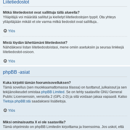
Liitetiedostot
Mitkä liitetiedostot ovat sallittuja tällä alueella?
Ylläpitäjä voi määrätä sallitut ja kielletyt liitetiedostojen tyypit. Ota yhteys
ylläpitäjään mikäli et ole varma mitkä tiedostot ovat sallittuja..
Ylös
Mistä löydän lähettämäni liitetiedostot?
Nähdäksesi listan liitetiedostoistasi, mene omiin asetuksiin ja seuraa linkkejä
liitetiedostot-osioon.
Ylös
phpBB -asiat
Kuka kirjoitti tämän foorumisovelluksen?
Tämä sovellus (sen muokkaamattomassa tilassa) on tuottanut, julkaissut ja sen
tekijänoikeudet omistaa
phpBB Limited
. Se on tehty saataville GNU General
Public Licensenssin, versiolla 2 (GPL-2.0) ja sitä voidaan jakaa vapaasti. Katso
Tietoja phpBB:stä
saadaksesi lisätietoja.
Ylös
Miksi ominaisuutta X ei ole saatavilla?
Tämä ohjelmisto on phpBB Limitedin kirjoittama ja lisensoima. Jos uskot, että