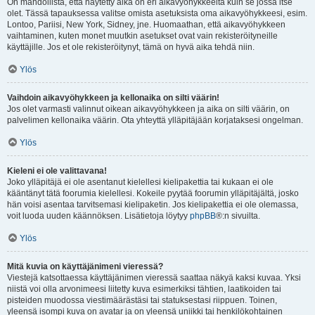
On mahdollista, että näytetty aika on eri aikavyöhykkeeltä kuin se jossa itse
olet. Tässä tapauksessa valitse omista asetuksista oma aikavyöhykkeesi, esim.
Lontoo, Pariisi, New York, Sidney, jne. Huomaathan, että aikavyöhykkeen
vaihtaminen, kuten monet muutkin asetukset ovat vain rekisteröityneille
käyttäjille. Jos et ole rekisteröitynyt, tämä on hyvä aika tehdä niin.
Ylös
Vaihdoin aikavyöhykkeen ja kellonaika on silti väärin!
Jos olet varmasti valinnut oikean aikavyöhykkeen ja aika on silti väärin, on
palvelimen kellonaika väärin. Ota yhteyttä ylläpitäjään korjataksesi ongelman.
Ylös
Kieleni ei ole valittavana!
Joko ylläpitäjä ei ole asentanut kielellesi kielipakettia tai kukaan ei ole
kääntänyt tätä foorumia kielellesi. Kokeile pyytää foorumin ylläpitäjältä, josko
hän voisi asentaa tarvitsemasi kielipaketin. Jos kielipakettia ei ole olemassa,
voit luoda uuden käännöksen. Lisätietoja löytyy
phpBB
®:n sivuilta.
Ylös
Mitä kuvia on käyttäjänimeni vieressä?
Viestejä katsottaessa käyttäjänimen vieressä saattaa näkyä kaksi kuvaa. Yksi
niistä voi olla arvonimeesi liitetty kuva esimerkiksi tähtien, laatikoiden tai
pisteiden muodossa viestimäärästäsi tai statuksestasi riippuen. Toinen,
yleensä isompi kuva on avatar ja on yleensä uniikki tai henkilökohtainen