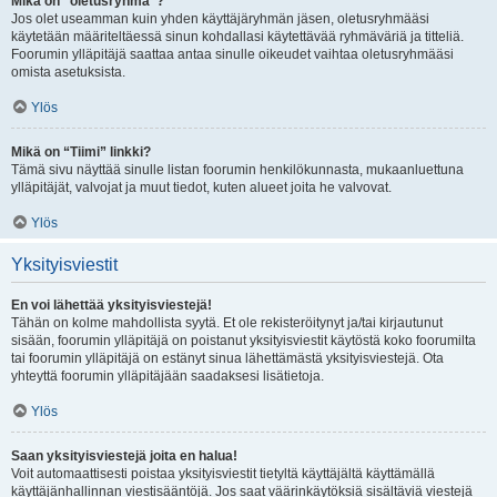
Mikä on “oletusryhmä”?
Jos olet useamman kuin yhden käyttäjäryhmän jäsen, oletusryhmääsi
käytetään määriteltäessä sinun kohdallasi käytettävää ryhmäväriä ja titteliä.
Foorumin ylläpitäjä saattaa antaa sinulle oikeudet vaihtaa oletusryhmääsi
omista asetuksista.
Ylös
Mikä on “Tiimi” linkki?
Tämä sivu näyttää sinulle listan foorumin henkilökunnasta, mukaanluettuna
ylläpitäjät, valvojat ja muut tiedot, kuten alueet joita he valvovat.
Ylös
Yksityisviestit
En voi lähettää yksityisviestejä!
Tähän on kolme mahdollista syytä. Et ole rekisteröitynyt ja/tai kirjautunut
sisään, foorumin ylläpitäjä on poistanut yksityisviestit käytöstä koko foorumilta
tai foorumin ylläpitäjä on estänyt sinua lähettämästä yksityisviestejä. Ota
yhteyttä foorumin ylläpitäjään saadaksesi lisätietoja.
Ylös
Saan yksityisviestejä joita en halua!
Voit automaattisesti poistaa yksityisviestit tietyltä käyttäjältä käyttämällä
käyttäjänhallinnan viestisääntöjä. Jos saat väärinkäytöksiä sisältäviä viestejä