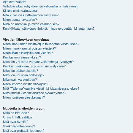
Ajat ovat väärin!
Vaihdoin aikavyöhykkeen ja kellonaika on silti väärin!
Kieleni ei ole valittavana!
Mitä kuvia on käyttäjänimeni vieressä?
Miten asetan avataren?
Mikä on arvonimi ja miten vaihdan sen?
Kun klikkaan sähköpostilinkkiä, minua pyydetään kirjautumaan?
Viestien lähetyksen ongelmat
Miten luon uuden viestiketjun tai lähetän vastauksen?
Miten muokkaan tai poistan viestejä?
Miten liitän allekirjoituksen viestiini?
Kuinka luon äänestyksen?
Miksi en voi lisätä vastausvaihtoehtoja kyselyyn?
Kuinka muokkaan tai poistan äänestyksen?
Miksi en pääse alueelle?
Miksi en voi liittää tiedostoja?
Miksi sain varoituksen?
Miten ilmoitan viestin valvojalle?
Mitä “Tallenna”-painike viestin kirjoittamisessa tekee?
Miksi minun viestini tarvitsee hyväksynnän?
Miten tönäisen viestiketjuani?
Muotoilu ja aiheiden tyypit
Mikä on BBCode?
Onko HTML sallittu?
Mitä ovat hymiöt?
Voinko lähettää kuvia?
Mitä ovat globaalit tiedotteet?