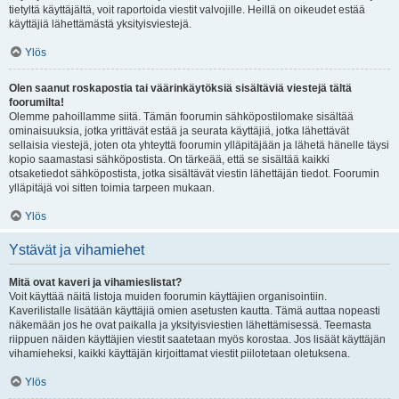
tietyltä käyttäjältä, voit raportoida viestit valvojille. Heillä on oikeudet estää
käyttäjiä lähettämästä yksityisviestejä.
Ylös
Olen saanut roskapostia tai väärinkäytöksiä sisältäviä viestejä tältä
foorumilta!
Olemme pahoillamme siitä. Tämän foorumin sähköpostilomake sisältää
ominaisuuksia, jotka yrittävät estää ja seurata käyttäjiä, jotka lähettävät
sellaisia viestejä, joten ota yhteyttä foorumin ylläpitäjään ja lähetä hänelle täysi
kopio saamastasi sähköpostista. On tärkeää, että se sisältää kaikki
otsaketiedot sähköpostista, jotka sisältävät viestin lähettäjän tiedot. Foorumin
ylläpitäjä voi sitten toimia tarpeen mukaan.
Ylös
Ystävät ja vihamiehet
Mitä ovat kaveri ja vihamieslistat?
Voit käyttää näitä listoja muiden foorumin käyttäjien organisointiin.
Kaverilistalle lisätään käyttäjiä omien asetusten kautta. Tämä auttaa nopeasti
näkemään jos he ovat paikalla ja yksityisviestien lähettämisessä. Teemasta
riippuen näiden käyttäjien viestit saatetaan myös korostaa. Jos lisäät käyttäjän
vihamieheksi, kaikki käyttäjän kirjoittamat viestit piilotetaan oletuksena.
Ylös