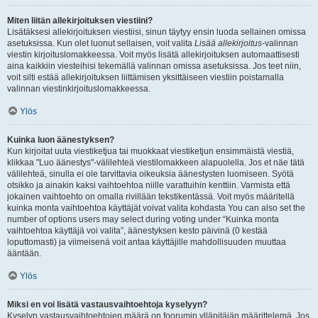
Miten liitän allekirjoituksen viestiini?
Lisätäksesi allekirjoituksen viestiisi, sinun täytyy ensin luoda sellainen omissa
asetuksissa. Kun olet luonut sellaisen, voit valita
Lisää allekirjoitus
-valinnan
viestin kirjoituslomakkeessa. Voit myös lisätä allekirjoituksen automaattisesti
aina kaikkiin viesteihisi tekemällä valinnan omissa asetuksissa. Jos teet niin,
voit silti estää allekirjoituksen liittämisen yksittäiseen viestiin poistamalla
valinnan viestinkirjoituslomakkeessa.
Ylös
Kuinka luon äänestyksen?
Kun kirjoitat uuta viestiketjua tai muokkaat viestiketjun ensimmäistä viestiä,
klikkaa "Luo äänestys"-välilehteä viestilomakkeen alapuolella. Jos et näe tätä
välilehteä, sinulla ei ole tarvittavia oikeuksia äänestysten luomiseen. Syötä
otsikko ja ainakin kaksi vaihtoehtoa niille varattuihin kenttiin. Varmista että
jokainen vaihtoehto on omalla rivillään tekstikentässä. Voit myös määritellä
kuinka monta vaihtoehtoa käyttäjät voivat valita kohdasta You can also set the
number of options users may select during voting under “Kuinka monta
vaihtoehtoa käyttäjä voi valita”, äänestyksen kesto päivinä (0 kestää
loputtomasti) ja viimeisenä voit antaa käyttäjille mahdollisuuden muuttaa
ääntään.
Ylös
Miksi en voi lisätä vastausvaihtoehtoja kyselyyn?
Kyselyn vastausvaihtoehtojen määrä on foorumin ylläpitäjän määrittelemä. Jos