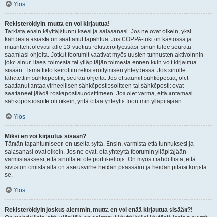
Ylös
Rekisteröidyin, mutta en voi kirjautua!
Tarkista ensin käyttäjätunnuksesi ja salasanasi. Jos ne ovat oikein, yksi
kahdesta asiasta on saattanut tapahtua. Jos COPPA-tuki on käytössä ja
määrittelit olevasi alle 13-vuotias rekisteröityessäsi, sinun tulee seurata
saamiasi ohjeita. Jotkut foorumit vaativat myös uusien tunnusten aktivoinnin
joko sinun itsesi toimesta tai ylläpitäjän toimesta ennen kuin voit kirjautua
sisään. Tämä tieto kerrottiin rekisteröitymisen yhteydessä. Jos sinulle
lähetettiin sähköpostia, seuraa ohjeita. Jos et saanut sähköpostia, olet
saattanut antaa virheellisen sähköpostiosoitteen tai sähköpostit ovat
saattaneet jäädä roskapostisuodattimeen. Jos olet varma, että antamasi
sähköpostiosoite oli oikein, yritä ottaa yhteyttä foorumin ylläpitäjään.
Ylös
Miksi en voi kirjautua sisään?
Tämän tapahtumiseen on useita syitä. Ensin, varmista että tunnuksesi ja
salasanasi ovat oikein. Jos ne ovat, ota yhteyttä foorumin ylläpitäjään
varmistaaksesi, että sinulla ei ole porttikieltoja. On myös mahdollista, että
sivuston omistajalla on asetusvirhe heidän päässään ja heidän pitäisi korjata
se.
Ylös
Rekisteröidyin joskus aiemmin, mutta en voi enää kirjautua sisään?!