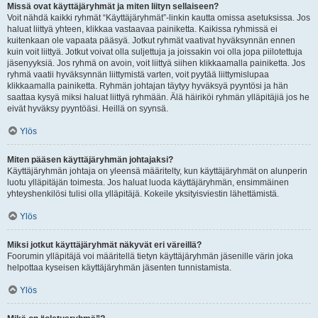
Missä ovat käyttäjäryhmät ja miten liityn sellaiseen?
Voit nähdä kaikki ryhmät “Käyttäjäryhmät”-linkin kautta omissa asetuksissa. Jos
haluat liittyä yhteen, klikkaa vastaavaa painiketta. Kaikissa ryhmissä ei
kuitenkaan ole vapaata pääsyä. Jotkut ryhmät vaativat hyväksynnän ennen
kuin voit liittyä. Jotkut voivat olla suljettuja ja joissakin voi olla jopa piilotettuja
jäsenyyksiä. Jos ryhmä on avoin, voit liittyä siihen klikkaamalla painiketta. Jos
ryhmä vaatii hyväksynnän liittymistä varten, voit pyytää liittymislupaa
klikkaamalla painiketta. Ryhmän johtajan täytyy hyväksyä pyyntösi ja hän
saattaa kysyä miksi haluat liittyä ryhmään. Älä häiriköi ryhmän ylläpitäjiä jos he
eivät hyväksy pyyntöäsi. Heillä on syynsä.
Ylös
Miten pääsen käyttäjäryhmän johtajaksi?
Käyttäjäryhmän johtaja on yleensä määritelty, kun käyttäjäryhmät on alunperin
luotu ylläpitäjän toimesta. Jos haluat luoda käyttäjäryhmän, ensimmäinen
yhteyshenkilösi tulisi olla ylläpitäjä. Kokeile yksityisviestin lähettämistä.
Ylös
Miksi jotkut käyttäjäryhmät näkyvät eri väreillä?
Foorumin ylläpitäjä voi määritellä tietyn käyttäjäryhmän jäsenille värin joka
helpottaa kyseisen käyttäjäryhmän jäsenten tunnistamista.
Ylös