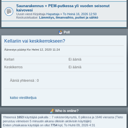
Saunarakennus + PEM-putkessa yli vuoden seisonut
kaivovesi
Uusin viesti Kirjoittaja
Hapattaja
»
To Heinä 16, 2026 12:50
Keskustelualue:
Lämmitys, ilmanvaihto, putket ja sähkö
Poll
Kellariin vai keskikerrokseen?
Äänestys päättyi Ke Helmi 12, 2020 11:24
Kellari
Ei ääniä
Keskikerros
Ei ääniä
Ääniä yhteensä : 0
katso viestiketjua
Who is online?
Yhteensä
1653
käyttäjää paikalla :: 7 rekisteröitynyttä, 0 piilossa ja 1646 vierasta (Tieto
perustuu viimeisen 5 minuutin aikana olleisiin aktiivisiin käyttäjiin)
Eniten yhtaikaisia käyttäjiä on ollut
7754
kpl, To Huhti 09, 2026 4:31