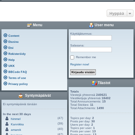
Hyppää
Menu
User menu
Käyttäjätunnus:
Content
Etusivu
Salasana:
Etsi
Rekisteröidy
Remember me
Help
Register now!
UKK
BBCode FAQ
Terms of use
Tilastot
Privacy policy
Totals
Viestejä yhteensä
240621
Syntymäpäivät
Viestiketjuja yhteensä
18402
Total Announcements:
15
Ei syntymäpäiviä tänään
Total Stickies:
11
Total Attachments:
1490
In the next 30 days
(47)
Topics per day:
2
himmel
Posts per day:
30
(39)
Kannikka
Users per day:
2
Topics per user:
1
(40)
amarok
Posts per user:
13
(47)
Posts per topic:
13