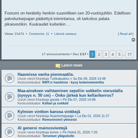
Foorumi on herätelty henkiin suunnilleen sen 20-vuotisjuhliin. Edellisen
palveluntarjoajan päätettyä toimintansa, oli tarkoitus palata
pikaisestikin. Kuukaudet kuitenkin ...
Views: 21474 •
Comments: 11
•
Lähetä vastaus
[
Read all
]
l
s
1
2
3
4
5
17
17 announcements • Sivu
1
/
17
•
…
Latest news
Haaveissa vanha pienmaatila.
Uusin viesti Kirjoittaja
Tuhkaluukku
»
Su Elo 09, 2026 14:48
Keskustelualue:
RMT:n hankinta - kysy kokeneemmilta
Maa-aineksen vaihtaminen sepeliin sokkelin vierustalla
(syvyys n. 50 cm) – Onko järkeä kun kellarikerros?
Uusin viesti Kirjoittaja
gooda
»
Pe Elo 07, 2026 14:08
Keskustelualue:
Kellari ja sokkeli
Kylmien vinttien kanssa vinkkejä
Uusin viesti Kirjoittaja
Nuariremppaaja
»
La Elo 01, 2026 11:27
Keskustelualue:
Remontointi yleisesti
AI generoi mainosviestejä
Uusin viesti Kirjoittaja
ismox
»
Pe Heinä 31, 2026 7:26
Keskustelualue:
Terveiset ylläpidolle