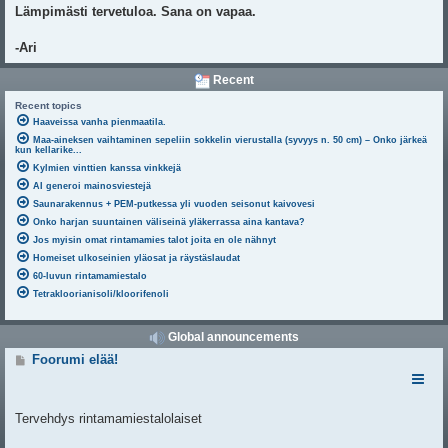
Lämpimästi tervetuloa. Sana on vapaa.
-Ari
Recent
Recent topics
Haaveissa vanha pienmaatila.
Maa-aineksen vaihtaminen sepeliin sokkelin vierustalla (syvyys n. 50 cm) – Onko järkeä
kun kellarike...
Kylmien vinttien kanssa vinkkejä
AI generoi mainosviestejä
Saunarakennus + PEM-putkessa yli vuoden seisonut kaivovesi
Onko harjan suuntainen väliseinä yläkerrassa aina kantava?
Jos myisin omat rintamamies talot joita en ole nähnyt
Homeiset ulkoseinien yläosat ja räystäslaudat
60-luvun rintamamiestalo
Tetrakloorianisoli/kloorifenoli
Global announcements
V
Foorumi elää!
i
e
s
t
Tervehdys rintamamiestalolaiset
i