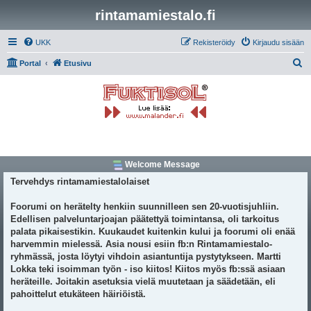
rintamamiestalo.fi
UKK
Rekisteröidy
Kirjaudu sisään
E
Portal
Etusivu
t
s
i
Welcome Message
Tervehdys rintamamiestalolaiset
Foorumi on herätelty henkiin suunnilleen sen 20-vuotisjuhliin.
Edellisen palveluntarjoajan päätettyä toimintansa, oli tarkoitus
palata pikaisestikin. Kuukaudet kuitenkin kului ja foorumi oli enää
harvemmin mielessä. Asia nousi esiin fb:n Rintamamiestalo-
ryhmässä, josta löytyi vihdoin asiantuntija pystytykseen. Martti
Lokka teki isoimman työn - iso kiitos! Kiitos myös fb:ssä asiaan
heräteille. Joitakin asetuksia vielä muutetaan ja säädetään, eli
pahoittelut etukäteen häiriöistä.