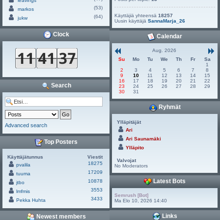
leavings
(53)
markos
Käyttäjiä yhteensä
18257
(64)
jukw
Uusin käyttäjä
SannaMarja_26
Clock
Calendar
Aug. 2026
Su
Mo
Tu
We
Th
Fr
Sa
1
2
3
4
5
6
7
8
9
10
11
12
13
14
15
16
17
18
19
20
21
22
Search
23
24
25
26
27
28
29
30
31
Ryhmät
Ylläpitäjät
Advanced search
Ari
Ari Saunamäki
Top Posters
Ylläpito
Käyttäjätunnus
Viestit
Valvojat
18275
pvalila
No Moderators
17209
tuuma
Latest Bots
10878
jtbo
3553
lmfmis
Semrush [Bot]
3433
Pekka Huhta
Ma Elo 10, 2026 14:40
Links
Newest members