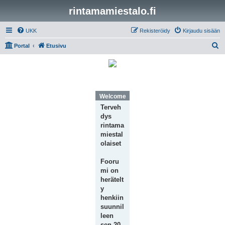
rintamamiestalo.fi
UKK
Rekisteröidy
Kirjaudu sisään
E
Portal
Etusivu
t
s
i
Welcome Message
Terveh
dys
rintama
miestal
olaiset
Fooru
mi on
herätelt
y
henkiin
suunnil
leen
sen 20-