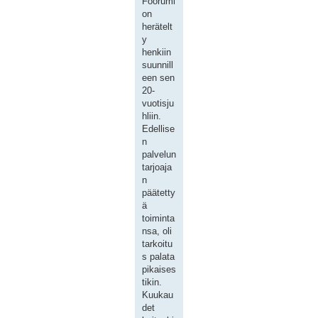
Foorumi
on
herätelt
y
henkiin
suunnill
een sen
20-
vuotisju
hliin.
Edellise
n
palvelun
tarjoaja
n
päätetty
ä
toiminta
nsa, oli
tarkoitu
s palata
pikaises
tikin.
Kuukau
det