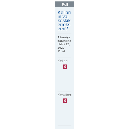
Poll
Kellari
in vai
keskik
erroks
een?
Äänestys
päättyi Ke
Helmi 12,
2020
11:24
Kellari
E
0
i
ä
ä
n
i
ä
Keskikerros
E
0
i
ä
ä
n
i
ä