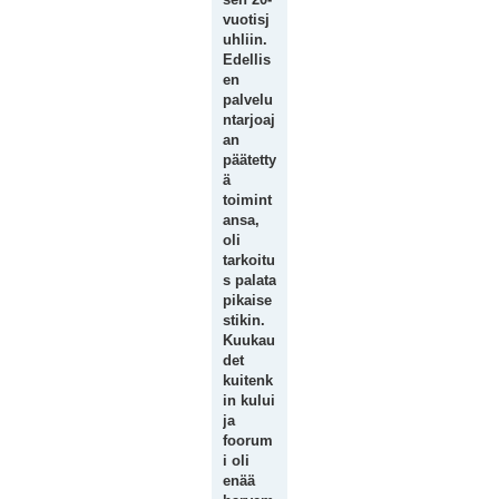
vuotisj
uhliin.
Edellis
en
palvelu
ntarjoaj
an
päätetty
ä
toimint
ansa,
oli
tarkoitu
s palata
pikaise
stikin.
Kuukau
det
kuitenk
in kului
ja
foorum
i oli
enää