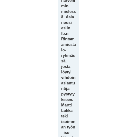
harvem
min
mieless
ä. Asia
nousi
esiin
fb:n
Rintam
amiesta
lo-
ryhmäs
sä,
josta
löytyi
vihdoin
asiantu
ntija
pystyty
kseen.
Martti
Lokka
teki
isoimm
an työn
- iso