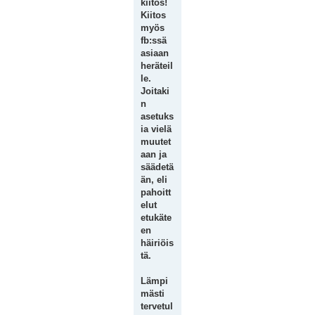
kiitos!
Kiitos
myös
fb:ssä
asiaan
heräteil
le.
Joitaki
n
asetuks
ia vielä
muutet
aan ja
säädetä
än, eli
pahoitt
elut
etukäte
en
häiriöis
tä.
Lämpi
mästi
tervetul