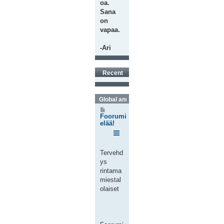
oa.
Sana
on
vapaa.
-Ari
Recent
Global announcements
V
i
Foorumi
e
elää!
s
t
i
Tervehd
ys
rintama
miestal
olaiset