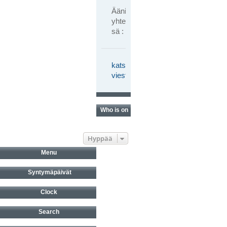
Ääniä
yhteen
sä : 0
katso
viestiketjua
Who is online?
Hyppää
Menu
Syntymäpäivät
Clock
Search