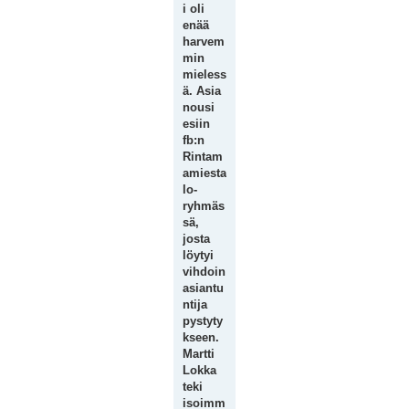
i oli
enää
harvem
min
mieless
ä. Asia
nousi
esiin
fb:n
Rintam
amiesta
lo-
ryhmäs
sä,
josta
löytyi
vihdoin
asiantu
ntija
pystyty
kseen.
Martti
Lokka
teki
isoimm