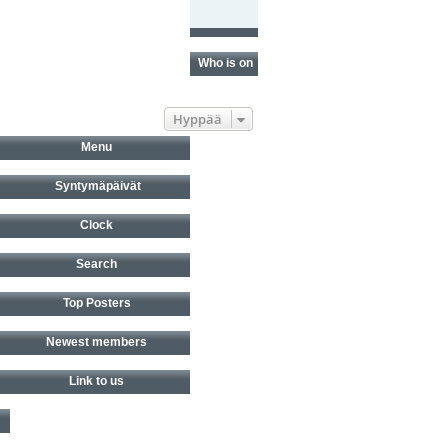
Who is online?
Hyppää
Menu
Syntymäpäivät
Clock
Search
Top Posters
Newest members
Link to us