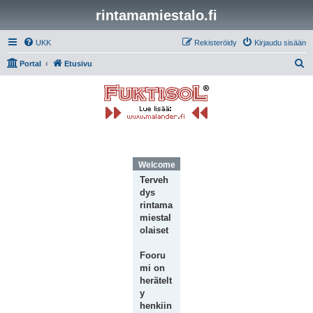
rintamamiestalo.fi
UKK
Rekisteröidy
Kirjaudu sisään
E
Portal
Etusivu
t
s
i
Welcome Message
Terveh
dys
rintama
miestal
olaiset
Fooru
mi on
herätelt
y
henkiin