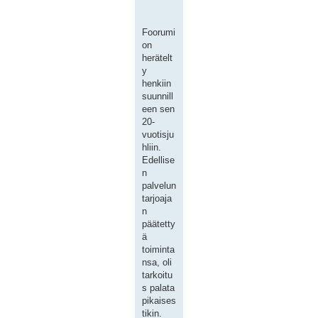
Foorumi
on
herätelt
y
henkiin
suunnill
een sen
20-
vuotisju
hliin.
Edellise
n
palvelun
tarjoaja
n
päätetty
ä
toiminta
nsa, oli
tarkoitu
s palata
pikaises
tikin.