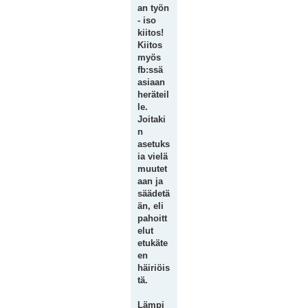
an työn
- iso
kiitos!
Kiitos
myös
fb:ssä
asiaan
heräteil
le.
Joitaki
n
asetuks
ia vielä
muutet
aan ja
säädetä
än, eli
pahoitt
elut
etukäte
en
häiriöis
tä.
Lämpi