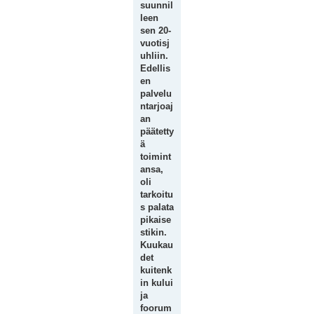
suunnil
leen
sen 20-
vuotisj
uhliin.
Edellis
en
palvelu
ntarjoaj
an
päätetty
ä
toimint
ansa,
oli
tarkoitu
s palata
pikaise
stikin.
Kuukau
det
kuitenk
in kului
ja
foorum