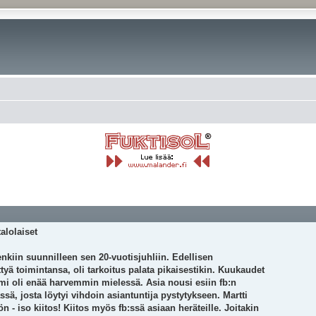
alolaiset
nkiin suunnilleen sen 20-vuotisjuhliin. Edellisen
tyä toimintansa, oli tarkoitus palata pikaisestikin. Kuukaudet
umi oli enää harvemmin mielessä. Asia nousi esiin fb:n
ä, josta löytyi vihdoin asiantuntija pystytykseen. Martti
 - iso kiitos! Kiitos myös fb:ssä asiaan heräteille. Joitakin