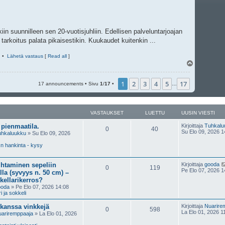
iin suunnilleen sen 20-vuotisjuhliin. Edellisen palveluntarjoajan
 tarkoitus palata pikaisestikin. Kuukaudet kuitenkin ...
•
Lähetä vastaus
[
Read all
]
Y
l
ö
1
2
3
4
5
17
s
17 announcements • Sivu
1
/
17
•
…
VASTAUKSET
LUETTU
UUSIN VIESTI
pienmaatila.
Kirjoittaja
Tuhkalu
0
40
Su Elo 09, 2026 1
uhkaluukku
» Su Elo 09, 2026
n hankinta - kysy
ihtaminen sepeliin
Kirjoittaja
gooda
0
119
Pe Elo 07, 2026 1
lla (syvyys n. 50 cm) –
kellarikerros?
ooda
» Pe Elo 07, 2026 14:08
ri ja sokkeli
 kanssa vinkkejä
Kirjoittaja
Nuarire
0
598
La Elo 01, 2026 1
ariremppaaja
» La Elo 01, 2026