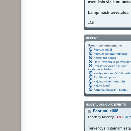
asetuksia vielä muutetaa
Lämpimästi tervetuloa.
-Ari
RECENT
Recent announcements
Foorumi elää!
Foorumi katoaa hetkeksi
Katkot foorumilla
Ohje -tavaran ja palveluide
Rekisteröityminen ja siinä
käytettävät tiedot
Yksityisviestien (YV) lähett
Re: Viestin poisto
Kirjoittaminen foorumiin
Kirjavinkkejä
Rintamamiestalo.fi paidat
GLOBAL ANNOUNCEMENTS
V
Foorumi elää!
i
Lähetetty Kirjoittaja:
Ari
»
To M
e
s
t
Tervehdys rintamamiestal