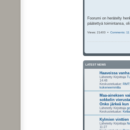
i
Foorumi on herätelty henk
päätettyä toimintansa, oli
Views: 21403 •
Comments: 11
LATEST NEWS
Haaveissa vanha 
Lähetetty Kirjoittaja
T
14:48
Keskustelualue:
RMT:
kokeneemmilta
Maa-aineksen va
sokkelin vierusta
Onko järkeä kun 
Lähetetty Kirjoittaja
g
Keskustelualue:
Kella
Kylmien vinttien
Lähetetty Kirjoittaja
Nu
11:27