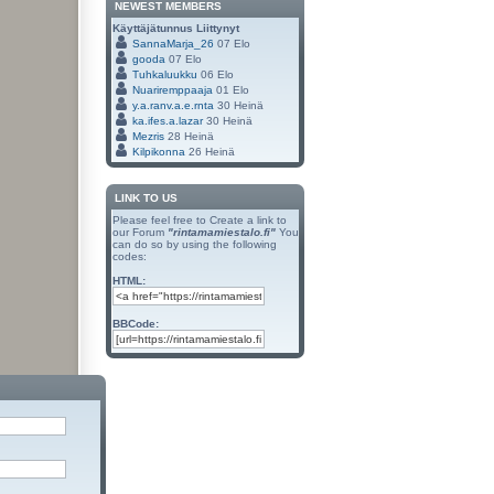
NEWEST MEMBERS
Käyttäjätunnus
Liittynyt
SannaMarja_26
07 Elo
gooda
07 Elo
Tuhkaluukku
06 Elo
Nuariremppaaja
01 Elo
y.a.ranv.a.e.rnta
30 Heinä
ka.ifes.a.lazar
30 Heinä
Mezris
28 Heinä
Kilpikonna
26 Heinä
LINK TO US
Please feel free to Create a link to
our Forum
"rintamamiestalo.fi"
You
can do so by using the following
codes:
HTML:
BBCode: