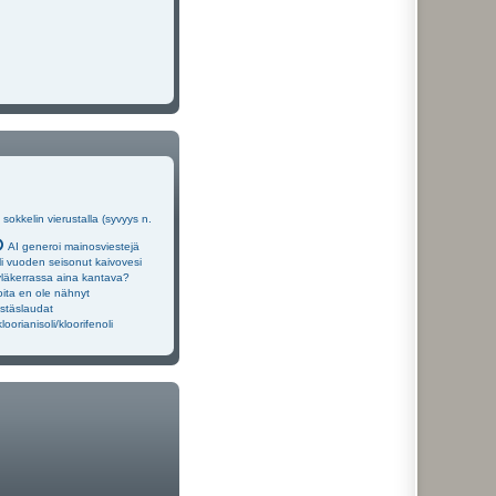
okkelin vierustalla (syvyys n.
AI generoi mainosviestejä
 vuoden seisonut kaivovesi
yläkerrassa aina kantava?
oita en ole nähnyt
ystäslaudat
loorianisoli/kloorifenoli