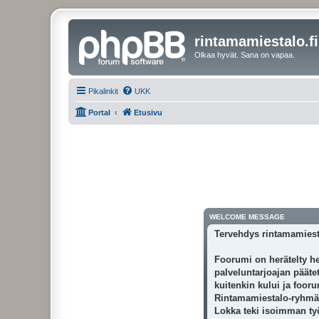
rintamamiestalo.fi
Olkaa hyvät. Sana on vapaa.
Pikalinkit
UKK
Portal
Etusivu
WELCOME MESSAGE
Tervehdys rintamamiest
Foorumi on herätelty he
palveluntarjoajan päätet
kuitenkin kului ja foor
Rintamamiestalo-ryhmäss
Lokka teki isoimman työn