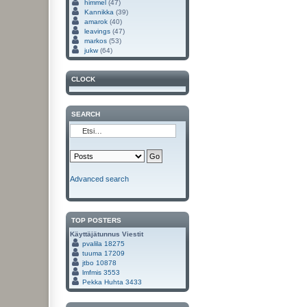
himmel
(47)
Kannikka
(39)
amarok
(40)
leavings
(47)
markos
(53)
jukw
(64)
CLOCK
SEARCH
Advanced search
TOP POSTERS
Käyttäjätunnus
Viestit
pvalila
18275
tuuma
17209
jtbo
10878
lmfmis
3553
Pekka Huhta
3433