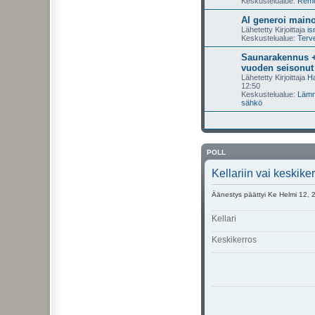
Keskustelualue:
Remon
AI generoi maino
Lähetetty Kirjoittaja
i
Keskustelualue:
Terve
Saunarakennus +
vuoden seisonut
Lähetetty Kirjoittaja
Ha
12:50
Keskustelualue:
Lämmi
sähkö
POLL
Kellariin vai keskik
Äänestys päättyi Ke Helmi 12, 
Kellari
Keskikerros