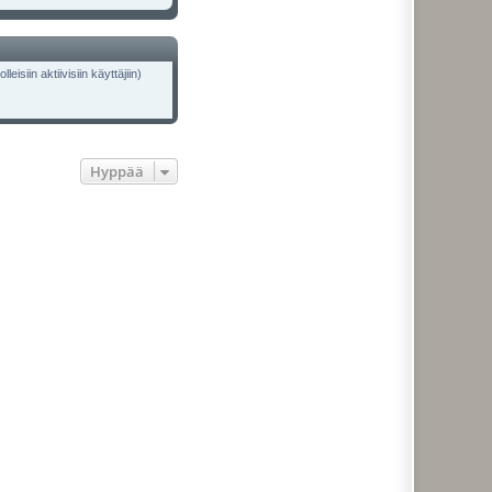
isiin aktiivisiin käyttäjiin)
Hyppää