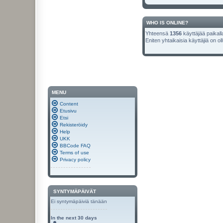
WHO IS ONLINE?
Yhteensä
1356
käyttäjää paikalla
Eniten yhtaikaisia käyttäjiä on ol
MENU
Content
Etusivu
Etsi
Rekisteröidy
Help
UKK
BBCode FAQ
Terms of use
Privacy policy
SYNTYMÄPÄIVÄT
Ei syntymäpäiviä tänään
In the next 30 days