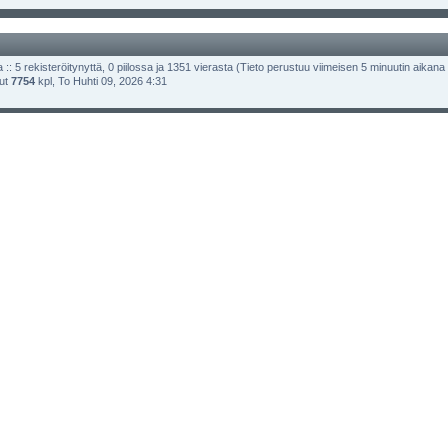
 :: 5 rekisteröitynyttä, 0 piilossa ja 1351 vierasta (Tieto perustuu viimeisen 5 minuutin aikana olle
lut
7754
kpl, To Huhti 09, 2026 4:31