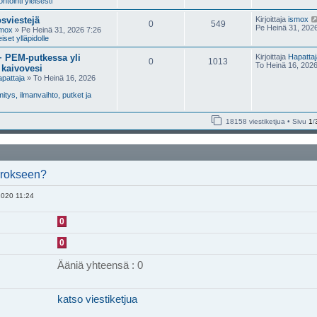
tointi yleisesti
sviestejä
Kirjoittaja
ismox
0
549
Pe Heinä 31, 202
smox
» Pe Heinä 31, 2026 7:26
iset ylläpidolle
 PEM-putkessa yli
Kirjoittaja
Hapattaj
0
1013
To Heinä 16, 202
 kaivovesi
pattaja
» To Heinä 16, 2026
tys, ilmanvaihto, putket ja
18158 viestiketjua • Sivu
1
/
errokseen?
2020 11:24
0
0
Ääniä yhteensä : 0
katso viestiketjua