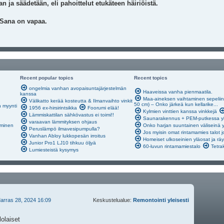
n ja säädetään, eli pahoittelut etukäteen häiriöistä.
 Sana on vapaa.
Recent popular topics
Recent topics
ongelmia vanhan avopaisuntajärjestelmän
Haaveissa vanha pienmaatila.
kanssa
Maa-aineksen vaihtaminen sepeliin s
Välikatto kerää kosteutta & Ilmanvaihto vinkit
50 cm) – Onko järkeä kun kellarike...
n myynti
1956 ex-hirsirintsikka
Foorumi elää!
Kylmien vinttien kanssa vinkkejä
Lämmiskattilan sähkövastus ei toimi!!
Saunarakennus + PEM-putkessa yli
varaavan lämmityksen ohjaus
äminen
Onko harjan suuntainen väliseinä 
Peruslämpö ilmavesipumpulla?
Jos myisin omat rintamamies talot j
Vanhan Abloy lukkopesän irroitus
Homeiset ulkoseinien yläosat ja rä
Junior Pro1 LJ10 tihkuu öljyä
60-luvun rintamamiestalo
Tetrak
Lumiesteistä kysymys
arras 28, 2024 16:09
Keskustelualue:
Remontointi yleisesti
olaiset