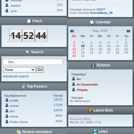
leavings
(53)
markos
Käyttäjiä yhteensä
18257
(64)
jukw
Uusin käyttäjä
SannaMarja_26
Clock
Calendar
Aug. 2026
Su
Mo
Tu
We
Th
Fr
Sa
1
2
3
4
5
6
7
8
9
10
11
12
13
14
15
16
17
18
19
20
21
22
Search
23
24
25
26
27
28
29
30
31
Ryhmät
Ylläpitäjät
Advanced search
Ari
Ari Saunamäki
Top Posters
Ylläpito
Käyttäjätunnus
Viestit
Valvojat
18275
pvalila
No Moderators
17209
tuuma
Latest Bots
10878
jtbo
3553
lmfmis
Semrush [Bot]
3433
Pekka Huhta
Ma Elo 10, 2026 17:51
Links
Newest members