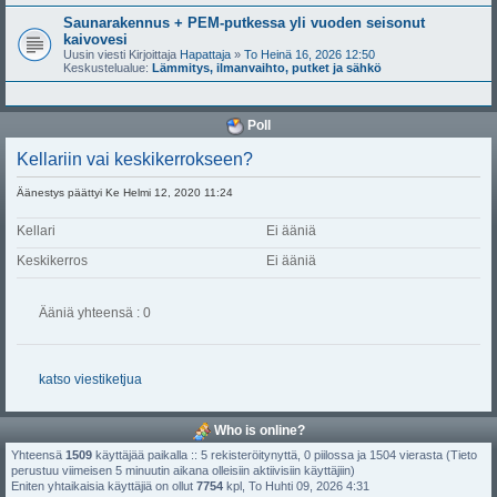
Saunarakennus + PEM-putkessa yli vuoden seisonut
kaivovesi
Uusin viesti Kirjoittaja
Hapattaja
»
To Heinä 16, 2026 12:50
Keskustelualue:
Lämmitys, ilmanvaihto, putket ja sähkö
Poll
Kellariin vai keskikerrokseen?
Äänestys päättyi Ke Helmi 12, 2020 11:24
Kellari
Ei ääniä
Keskikerros
Ei ääniä
Ääniä yhteensä : 0
katso viestiketjua
Who is online?
Yhteensä
1509
käyttäjää paikalla :: 5 rekisteröitynyttä, 0 piilossa ja 1504 vierasta (Tieto
perustuu viimeisen 5 minuutin aikana olleisiin aktiivisiin käyttäjiin)
Eniten yhtaikaisia käyttäjiä on ollut
7754
kpl, To Huhti 09, 2026 4:31