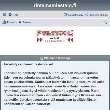
rintamamiestalo.fi
UKK
Rekisteröidy
Kirjaudu sisään
E
Portal
Etusivu
t
s
i
Welcome Message
Tervehdys rintamamiestalolaiset
Foorumi on herätelty henkiin suunnilleen sen 20-vuotisjuhliin.
Edellisen palveluntarjoajan päätettyä toimintansa, oli tarkoitus
palata pikaisestikin. Kuukaudet kuitenkin kului ja foorumi oli enää
harvemmin mielessä. Asia nousi esiin fb:n Rintamamiestalo-
ryhmässä, josta löytyi vihdoin asiantuntija pystytykseen. Martti
Lokka teki isoimman työn - iso kiitos! Kiitos myös fb:ssä asiaan
heräteille. Joitakin asetuksia vielä muutetaan ja säädetään, eli
pahoittelut etukäteen häiriöistä.