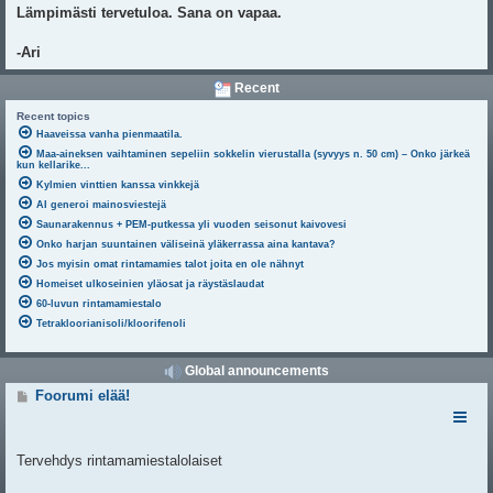
Lämpimästi tervetuloa. Sana on vapaa.
-Ari
Recent
Recent topics
Haaveissa vanha pienmaatila.
Maa-aineksen vaihtaminen sepeliin sokkelin vierustalla (syvyys n. 50 cm) – Onko järkeä
kun kellarike...
Kylmien vinttien kanssa vinkkejä
AI generoi mainosviestejä
Saunarakennus + PEM-putkessa yli vuoden seisonut kaivovesi
Onko harjan suuntainen väliseinä yläkerrassa aina kantava?
Jos myisin omat rintamamies talot joita en ole nähnyt
Homeiset ulkoseinien yläosat ja räystäslaudat
60-luvun rintamamiestalo
Tetrakloorianisoli/kloorifenoli
Global announcements
V
Foorumi elää!
i
e
s
t
Tervehdys rintamamiestalolaiset
i