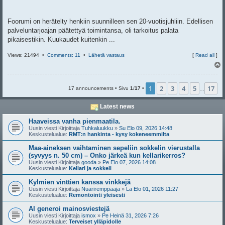
Foorumi on herätelty henkiin suunnilleen sen 20-vuotisjuhliin. Edellisen
palveluntarjoajan päätettyä toimintansa, oli tarkoitus palata
pikaisestikin. Kuukaudet kuitenkin ...
Views: 21494 •
Comments: 11
•
Lähetä vastaus
[
Read all
]
l
s
1
2
3
4
5
17
17 announcements • Sivu
1
/
17
•
…
Latest news
Haaveissa vanha pienmaatila.
Uusin viesti Kirjoittaja
Tuhkaluukku
»
Su Elo 09, 2026 14:48
Keskustelualue:
RMT:n hankinta - kysy kokeneemmilta
Maa-aineksen vaihtaminen sepeliin sokkelin vierustalla
(syvyys n. 50 cm) – Onko järkeä kun kellarikerros?
Uusin viesti Kirjoittaja
gooda
»
Pe Elo 07, 2026 14:08
Keskustelualue:
Kellari ja sokkeli
Kylmien vinttien kanssa vinkkejä
Uusin viesti Kirjoittaja
Nuariremppaaja
»
La Elo 01, 2026 11:27
Keskustelualue:
Remontointi yleisesti
AI generoi mainosviestejä
Uusin viesti Kirjoittaja
ismox
»
Pe Heinä 31, 2026 7:26
Keskustelualue:
Terveiset ylläpidolle