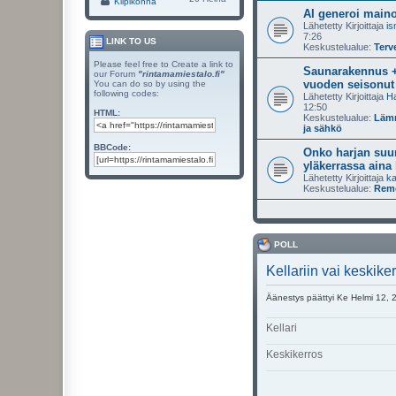
Kilpikonna
AI generoi maino
Lähetetty Kirjoittaja
i
7:26
LINK TO US
Keskustelualue:
Terve
Please feel free to Create a link to
Saunarakennus +
our Forum
"rintamamiestalo.fi"
vuoden seisonut
You can do so by using the
following codes:
Lähetetty Kirjoittaja
Ha
12:50
HTML:
Keskustelualue:
Lämm
ja sähkö
BBCode:
Onko harjan suun
yläkerrassa aina
Lähetetty Kirjoittaja
ka
Keskustelualue:
Remo
POLL
Kellariin vai keskik
Äänestys päättyi Ke Helmi 12, 
Kellari
Keskikerros