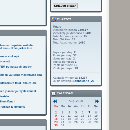
TILASTOT
Totals
Viestejä yhteensä
240617
Viestiketjuja yhteensä
18401
Total Announcements:
15
Total Stickies:
11
Total Attachments:
1490
taminen sepeliin sokkelin
 50 cm) – Onko järkeä kun
Topics per day:
2
Posts per day:
30
kanssa vinkkejä
Users per day:
2
viestejä
Topics per user:
1
Posts per user:
13
PEM-putkessa yli vuoden
Posts per topic:
13
ainen väliseinä yläkerrassa aina
Käyttäjiä yhteensä
18257
Uusin käyttäjä
SannaMarja_26
ntamamies talot joita en ole
en yläosat ja räystäslaudat
CALENDAR
iestalo
Aug. 2026
/kloorifenoli
Su
Mo
Tu
We
Th
Fr
Sa
n luiskan tukimuurit
1
2
3
4
5
6
7
8
9
10
11
12
13
14
15
16
17
18
19
20
21
22
23
24
25
26
27
28
29
30
31