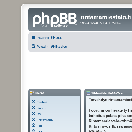
rintamamiestalo.fi
Olkaa hyvät. Sana on vapaa.
Pikalinkit
UKK
Portal
Etusivu
MENU
WELCOME MESSAGE
Tervehdys rintamamiest
Content
Etusivu
Foorumi on herätelty he
Etsi
tarkoitus palata pikais
Rekisteröidy
Rintamamiestalo-ryhmäss
Kiitos myös fb:ssä asiaa
Help
häiriöistä.
UKK