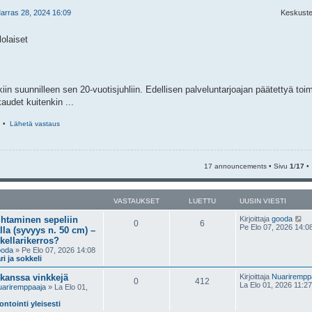
arras 28, 2024 16:09
Keskuste
olaiset
in suunnilleen sen 20-vuotisjuhliin. Edellisen palveluntarjoajan päätettyä toim
audet kuitenkin ...
•
Lähetä vastaus
17 announcements • Sivu
1
/
17
•
VASTAUKSET
LUETTU
UUSIN VIESTI
N
ihtaminen sepeliin
Kirjoittaja
gooda
0
6
ä
Pe Elo 07, 2026 14:0
lla (syvyys n. 50 cm) –
y
kellarikerros?
t
ooda
» Pe Elo 07, 2026 14:08
ä
ri ja sokkeli
u
u
 kanssa vinkkejä
Kirjoittaja
Nuarirempp
s
0
412
La Elo 01, 2026 11:27
i
ariremppaaja
» La Elo 01,
n
v
ntointi yleisesti
i