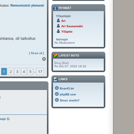
lualue:
Remontointi yleisesti
RYHMÄT
Ylläpitäjät
Ari
Ari Saunamäki
Ylläpito
intansa, oli tarkoitus
Valvojat
No Moderators
[
Read all
]
LATEST BOTS
Y
l
Bing [Bot]
Pe Elo 07, 2026 18:16
ö
1
2
3
4
5
17
s
…
LINKS
Board3.de
phpBB.com
8
Sinun sivulle?
N
aaja
ä
y
t
ä