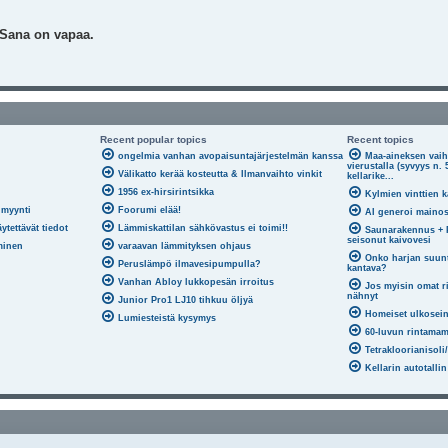
 Sana on vapaa.
Recent popular topics
Recent topics
ongelmia vanhan avopaisuntajärjestelmän kanssa
Maa-aineksen vaih
vierustalla (syvyys n.
Välikatto kerää kosteutta & Ilmanvaihto vinkit
kellarike...
1956 ex-hirsirintsikka
Kylmien vinttien 
 myynti
Foorumi elää!
AI generoi mainos
ytettävät tiedot
Lämmiskattilan sähkövastus ei toimi!!
Saunarakennus + 
seisonut kaivovesi
äminen
varaavan lämmityksen ohjaus
Onko harjan suunt
Peruslämpö ilmavesipumpulla?
kantava?
Vanhan Abloy lukkopesän irroitus
Jos myisin omat ri
nähnyt
Junior Pro1 LJ10 tihkuu öljyä
Homeiset ulkoseini
Lumiesteistä kysymys
60-luvun rintamam
Tetrakloorianisoli
Kellarin autotalli