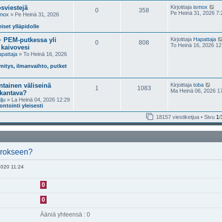
e
N
sviestejä
Kirjoittaja
ismox
0
358
s
ä
Pe Heinä 31, 2026 7:
smox
» Pe Heinä 31, 2026
t
y
i
t
iset ylläpidolle
ä
u
 PEM-putkessa yli
Kirjoittaja
Hapattaja
0
808
u
To Heinä 16, 2026 12
 kaivovesi
s
pattaja
» To Heinä 16, 2026
i
n
itys, ilmanvaihto, putket
v
i
e
s
N
tainen väliseinä
Kirjoittaja
toba
1
1083
t
ä
Ma Heinä 06, 2026 1
 kantava?
i
y
lju
» La Heinä 04, 2026 12:29
t
ntointi yleisesti
ä
u
18157 viestiketjua • Sivu
1
/
u
s
i
n
v
i
errokseen?
e
s
2020 11:24
t
i
0
0
Ääniä yhteensä : 0