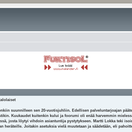
alolaiset
nkiin suunnilleen sen 20-vuotisjuhliin. Edellisen palveluntarjoajan pääte
estikin. Kuukaudet kuitenkin kului ja foorumi oli enää harvemmin mielessä
ä, josta löytyi vihdoin asiantuntija pystytykseen. Martti Lokka teki isoi
n heräteille. Joitakin asetuksia vielä muutetaan ja säädetään, eli pahoitt