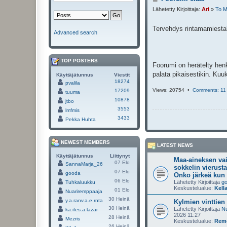
i
Lähetetty Kirjoittaja:
Ari
»
To M
e
s
t
Tervehdys rintamamiestal
Advanced search
i
TOP POSTERS
Foorumi on herätelty henki
palata pikaisestikin. Kuuk
Käyttäjätunnus
Viestit
18274
pvalila
Views: 20754 •
Comments: 11
17209
tuuma
10878
jtbo
3553
lmfmis
3433
Pekka Huhta
NEWEST MEMBERS
LATEST NEWS
Käyttäjätunnus
Liittynyt
Maa-aineksen va
07 Elo
SannaMarja_26
sokkelin vierusta
07 Elo
gooda
Onko järkeä kun 
06 Elo
Lähetetty Kirjoittaja
g
Tuhkaluukku
Keskustelualue:
Kella
01 Elo
Nuariremppaaja
30 Heinä
y.a.ranv.a.e.rnta
Kylmien vinttien
30 Heinä
Lähetetty Kirjoittaja
Nu
ka.ifes.a.lazar
2026 11:27
28 Heinä
Mezris
Keskustelualue:
Remo
26 Heinä