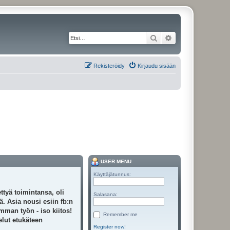
Etsi
Tarkennettu haku
Rekisteröidy
Kirjaudu sisään
USER MENU
Käyttäjätunnus:
ttyä toimintansa, oli
Salasana:
. Asia nousi esiin fb:n
mman työn - iso kiitos!
Remember me
elut etukäteen
Register now!