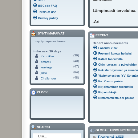
BBCode FAQ
Lämpimästi tervetuloa.
Terms of use
Privacy policy
-Ari
SYNTYMÄPÄIVÄT
RECENT
Ei syntymäpäiviä tänään
Recent announcements
Foorumi elää!
In the next 30 days
Foorumi katoaa hetkeksi
(39)
Kannikka
Katkot foorumilla
(40)
amarok
Ohje -tavaran ja palveluiden
(47)
leavings
Rekisteröityminen ja siinä kä
(64)
jukw
Yksityisviestien (YV) lähett
(48)
Challenger
Re: Viestin poisto
Kirjoittaminen foorumiin
CLOCK
Kirjavinkkejä
Rintamamiestalo.fi paidat
SEARCH
GLOBAL ANNOUNCEMENTS
V
Foorumi elää!