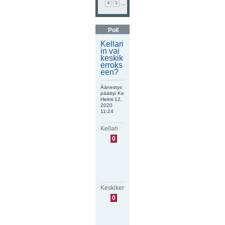
4
5
…
Poll
Kellari
in vai
keskik
erroks
een?
Äänestys
päättyi Ke
Helmi 12,
2020
11:24
Kellari
E
0
i
ä
ä
n
i
ä
Keskikerros
E
0
i
ä
ä
n