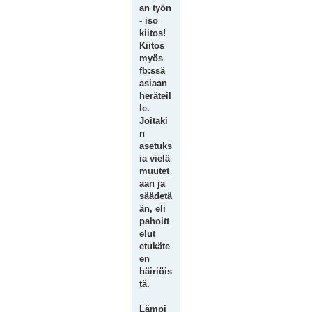
an työn
- iso
kiitos!
Kiitos
myös
fb:ssä
asiaan
heräteil
le.
Joitaki
n
asetuks
ia vielä
muutet
aan ja
säädetä
än, eli
pahoitt
elut
etukäte
en
häiriöis
tä.
Lämpi