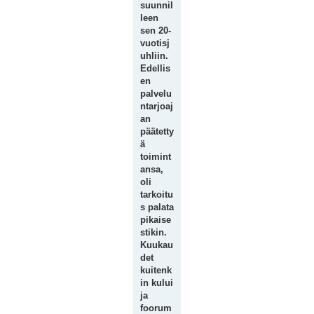
suunnil
leen
sen 20-
vuotisj
uhliin.
Edellis
en
palvelu
ntarjoaj
an
päätetty
ä
toimint
ansa,
oli
tarkoitu
s palata
pikaise
stikin.
Kuukau
det
kuitenk
in kului
ja
foorum