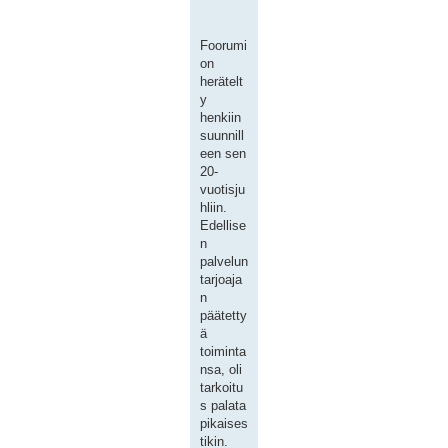
Foorumi
on
herätelt
y
henkiin
suunnill
een sen
20-
vuotisju
hliin.
Edellise
n
palvelun
tarjoaja
n
päätetty
ä
toiminta
nsa, oli
tarkoitu
s palata
pikaises
tikin.