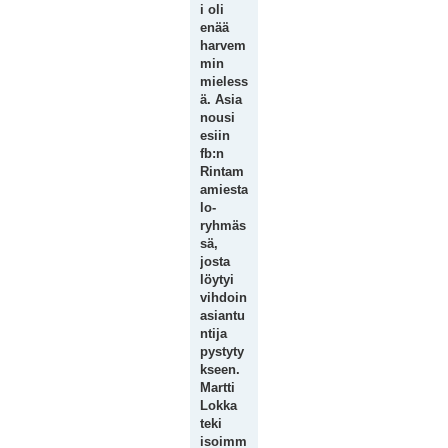
i oli
enää
harvem
min
mieless
ä. Asia
nousi
esiin
fb:n
Rintam
amiesta
lo-
ryhmäs
sä,
josta
löytyi
vihdoin
asiantu
ntija
pystyty
kseen.
Martti
Lokka
teki
isoimm