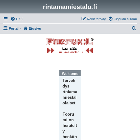
rintamamiestalo.fi
UKK
Rekisteröidy
Kirjaudu sisään
E
Portal
Etusivu
t
s
i
Welcome Message
Terveh
dys
rintama
miestal
olaiset
Fooru
mi on
herätelt
y
henkiin