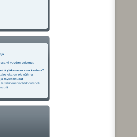
ejä
sa yli vuoden seisonut
einä yläkerrassa aina kantava?
alot joita en ole nähnyt
 ja räystäslaudat
Tetrakloorianisoli/kloorifenoli
imuurit