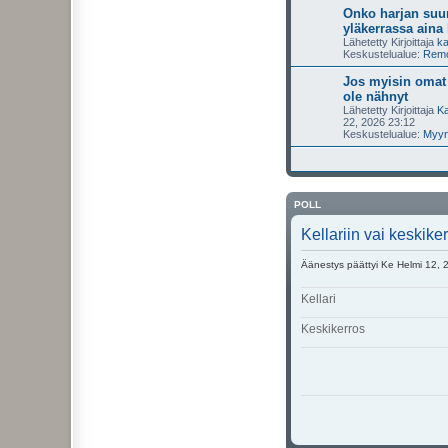
Onko harjan suun
yläkerrassa aina
Lähetetty Kirjoittaja
ka
Keskustelualue:
Remon
Jos myisin omat 
ole nähnyt
Lähetetty Kirjoittaja
Ka
22, 2026 23:12
Keskustelualue:
Myyn
POLL
Kellariin vai keskik
Äänestys päättyi Ke Helmi 12, 
Kellari
Keskikerros