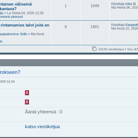
tainen väliseinä
Kirjoittaja
toba
1
1049
Ma Heinä 06, 202
 kantava?
lju
» La Heinä 04, 2026 12:29
t
tointi yleisesti
rintamamies talot joita en
Kirjoittaja
Kauppak
0
1801
Ma Kesä 22, 2026
i
uppakeskus Sello
» Ma Kesä
ti
i
18156 viestiketjua • Sivu
1
/
t
i
errokseen?
2020 11:24
0
0
Ääniä yhteensä : 0
katso viestiketjua