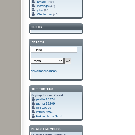
amarok
(40)
leavings
(47)
jukw
(64)
Challenger
(48)
CLOCK
SEARCH
Advanced search
TOP POSTERS
Käyttäjätunnus
Viestit
pvalila
18274
tuuma
17209
jtbo
10878
lmfmis
3553
Pekka Huhta
3433
NEWEST MEMBERS
Käyttäjätunnus
Liittynyt