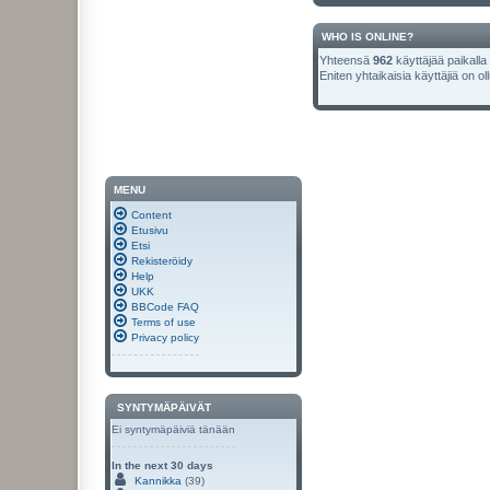
WHO IS ONLINE?
Yhteensä
962
käyttäjää paikalla :
Eniten yhtaikaisia käyttäjiä on ol
MENU
Content
Etusivu
Etsi
Rekisteröidy
Help
UKK
BBCode FAQ
Terms of use
Privacy policy
SYNTYMÄPÄIVÄT
Ei syntymäpäiviä tänään
In the next 30 days
Kannikka
(39)