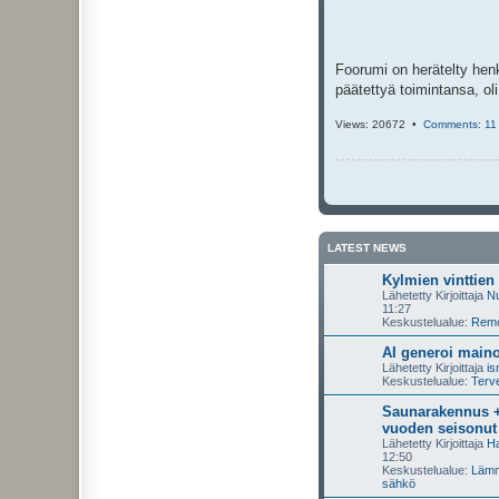
i
Foorumi on herätelty henk
päätettyä toimintansa, oli
Views: 20672 •
Comments: 11
LATEST NEWS
Kylmien vinttien
Lähetetty Kirjoittaja
Nu
11:27
Keskustelualue:
Remon
AI generoi maino
Lähetetty Kirjoittaja
i
Keskustelualue:
Terve
Saunarakennus +
vuoden seisonut
Lähetetty Kirjoittaja
Ha
12:50
Keskustelualue:
Lämmi
sähkö