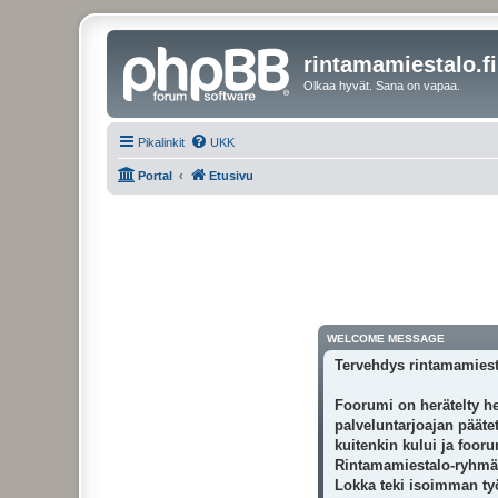
rintamamiestalo.fi
Olkaa hyvät. Sana on vapaa.
Pikalinkit
UKK
Portal
Etusivu
WELCOME MESSAGE
Tervehdys rintamamiest
Foorumi on herätelty he
palveluntarjoajan päätet
kuitenkin kului ja foor
Rintamamiestalo-ryhmäss
Lokka teki isoimman työn