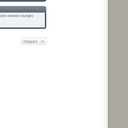
iin aktiivisiin käyttäjiin)
Hyppää