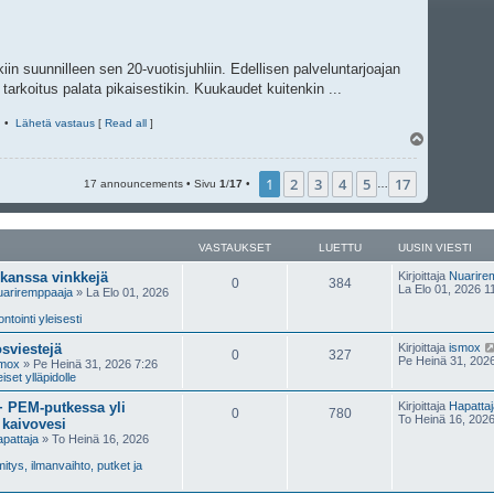
iin suunnilleen sen 20-vuotisjuhliin. Edellisen palveluntarjoajan
 tarkoitus palata pikaisestikin. Kuukaudet kuitenkin ...
•
Lähetä vastaus
[
Read all
]
Y
l
ö
1
2
3
4
5
17
s
17 announcements • Sivu
1
/
17
•
…
VASTAUKSET
LUETTU
UUSIN VIESTI
 kanssa vinkkejä
Kirjoittaja
Nuarire
0
384
La Elo 01, 2026 1
ariremppaaja
» La Elo 01, 2026
tointi yleisesti
sviestejä
Kirjoittaja
ismox
0
327
Pe Heinä 31, 202
smox
» Pe Heinä 31, 2026 7:26
iset ylläpidolle
 PEM-putkessa yli
Kirjoittaja
Hapattaj
0
780
To Heinä 16, 202
 kaivovesi
pattaja
» To Heinä 16, 2026
tys, ilmanvaihto, putket ja