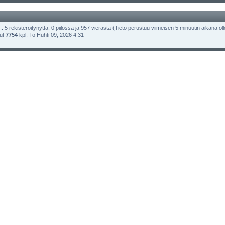
: 5 rekisteröitynyttä, 0 piilossa ja 957 vierasta (Tieto perustuu viimeisen 5 minuutin aikana olleis
lut
7754
kpl, To Huhti 09, 2026 4:31