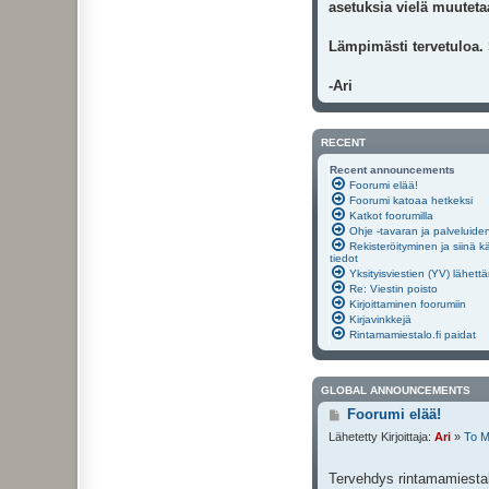
asetuksia vielä muutetaa
Lämpimästi tervetuloa.
-Ari
RECENT
Recent announcements
Foorumi elää!
Foorumi katoaa hetkeksi
Katkot foorumilla
Ohje -tavaran ja palveluide
Rekisteröityminen ja siinä k
tiedot
Yksityisviestien (YV) lähett
Re: Viestin poisto
Kirjoittaminen foorumiin
Kirjavinkkejä
Rintamamiestalo.fi paidat
GLOBAL ANNOUNCEMENTS
V
Foorumi elää!
i
Lähetetty Kirjoittaja:
Ari
»
To M
e
s
t
Tervehdys rintamamiestal