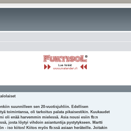
alolaiset
nkiin suunnilleen sen 20-vuotisjuhliin. Edellisen
tyä toimintansa, oli tarkoitus palata pikaisestikin. Kuukaudet
umi oli enää harvemmin mielessä. Asia nousi esiin fb:n
ä, josta löytyi vihdoin asiantuntija pystytykseen. Martti
 - iso kiitos! Kiitos myös fb:ssä asiaan heräteille. Joitakin