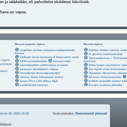
n ja säädetään, eli pahoittelut etukäteen häiriöistä.
 Sana on vapaa.
Recent popular topics
Recent topics
ongelmia vanhan avopaisuntajärjestelmän
Kylmien vinttien kanssa vinkk
kanssa
AI generoi mainosviestejä
Välikatto kerää kosteutta & Ilmanvaihto vinkit
Saunarakennus + PEM-putkes
n myynti
1956 ex-hirsirintsikka
Foorumi elää!
kaivovesi
äytettävät
Lämmiskattilan sähkövastus ei toimi!!
Onko harjan suuntainen välis
varaavan lämmityksen ohjaus
Jos myisin omat rintamamies t
äminen
Peruslämpö ilmavesipumpulla?
Homeiset ulkoseinien yläosat
Vanhan Abloy lukkopesän irroitus
60-luvun rintamamiestalo
Junior Pro1 LJ10 tihkuu öljyä
Kellarin autotallin luiskan tuk
Lumiesteistä kysymys
Purujen pudotus alhaalta
arras 28, 2024 16:09
Keskustelualue:
Remontointi yleisesti
olaiset