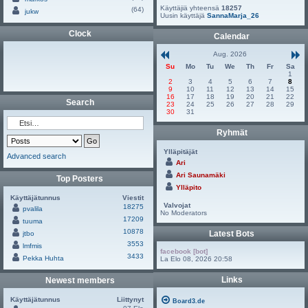
Käyttäjiä yhteensä
18257
(64)
jukw
Uusin käyttäjä
SannaMarja_26
Clock
Calendar
Aug. 2026
Su
Mo
Tu
We
Th
Fr
Sa
1
2
3
4
5
6
7
8
9
10
11
12
13
14
15
16
17
18
19
20
21
22
Search
23
24
25
26
27
28
29
30
31
Ryhmät
Ylläpitäjät
Advanced search
Ari
Ari Saunamäki
Top Posters
Ylläpito
Käyttäjätunnus
Viestit
Valvojat
18275
pvalila
No Moderators
17209
tuuma
10878
Latest Bots
jtbo
3553
lmfmis
facebook [bot]
3433
Pekka Huhta
La Elo 08, 2026 20:58
Links
Newest members
Käyttäjätunnus
Liittynyt
Board3.de