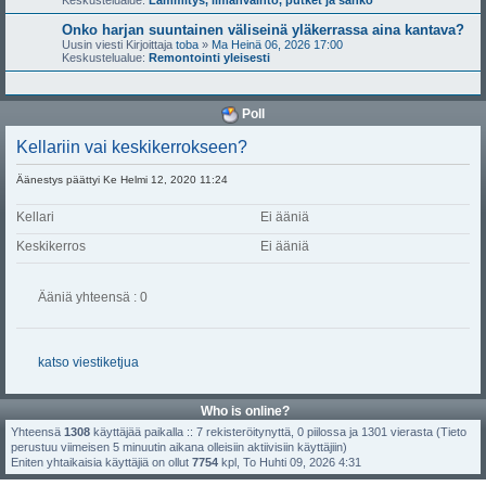
Keskustelualue:
Lämmitys, ilmanvaihto, putket ja sähkö
Onko harjan suuntainen väliseinä yläkerrassa aina kantava?
Uusin viesti Kirjoittaja
toba
»
Ma Heinä 06, 2026 17:00
Keskustelualue:
Remontointi yleisesti
Poll
Kellariin vai keskikerrokseen?
Äänestys päättyi Ke Helmi 12, 2020 11:24
Kellari
Ei ääniä
Keskikerros
Ei ääniä
Ääniä yhteensä : 0
katso viestiketjua
Who is online?
Yhteensä
1308
käyttäjää paikalla :: 7 rekisteröitynyttä, 0 piilossa ja 1301 vierasta (Tieto
perustuu viimeisen 5 minuutin aikana olleisiin aktiivisiin käyttäjiin)
Eniten yhtaikaisia käyttäjiä on ollut
7754
kpl, To Huhti 09, 2026 4:31