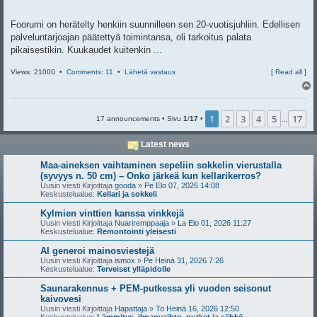
Foorumi on herätelty henkiin suunnilleen sen 20-vuotisjuhliin. Edellisen
palveluntarjoajan päätettyä toimintansa, oli tarkoitus palata
pikaisestikin. Kuukaudet kuitenkin ...
Views: 21000 •
Comments: 11
•
Lähetä vastaus
[
Read all
]
l
s
1
2
3
4
5
17
17 announcements • Sivu
1
/
17
•
…
Latest news
Maa-aineksen vaihtaminen sepeliin sokkelin vierustalla
(syvyys n. 50 cm) – Onko järkeä kun kellarikerros?
Uusin viesti Kirjoittaja
gooda
»
Pe Elo 07, 2026 14:08
Keskustelualue:
Kellari ja sokkeli
Kylmien vinttien kanssa vinkkejä
Uusin viesti Kirjoittaja
Nuariremppaaja
»
La Elo 01, 2026 11:27
Keskustelualue:
Remontointi yleisesti
AI generoi mainosviestejä
Uusin viesti Kirjoittaja
ismox
»
Pe Heinä 31, 2026 7:26
Keskustelualue:
Terveiset ylläpidolle
Saunarakennus + PEM-putkessa yli vuoden seisonut
kaivovesi
Uusin viesti Kirjoittaja
Hapattaja
»
To Heinä 16, 2026 12:50