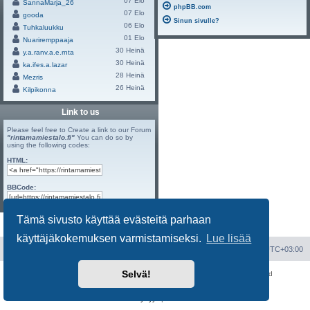
07 Elo
SannaMarja_26
phpBB.com
07 Elo
gooda
Sinun sivulle?
06 Elo
Tuhkaluukku
01 Elo
Nuariremppaaja
30 Heinä
y.a.ranv.a.e.rnta
30 Heinä
ka.ifes.a.lazar
28 Heinä
Mezris
26 Heinä
Kilpikonna
Link to us
Please feel free to Create a link to our Forum
"rintamamiestalo.fi"
You can do so by
using the following codes:
HTML:
BBCode:
Tämä sivusto käyttää evästeitä parhaan
Powered by
Board3 Portal
© 2009 - 2023 Board3 Group
käyttäjäkokemuksen varmistamiseksi.
Lue lisää
Portal
Etusivu
Kaikki ajat ovat
UTC+03:00
Selvä!
Keskustelufoorumin ohjelmisto
phpBB
® Forum Software © phpBB Limited
Käännös: phpBB Suomi (lurttinen, harritapio, Pettis)
Yksityisyys
|
Ehdot