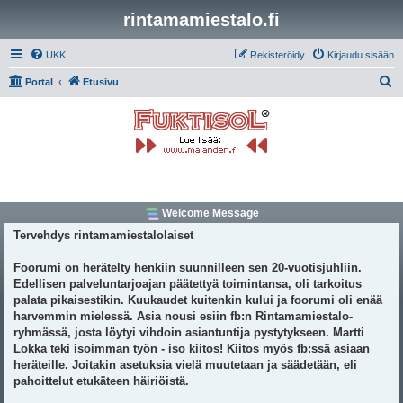
rintamamiestalo.fi
UKK
Rekisteröidy
Kirjaudu sisään
E
Portal
Etusivu
t
s
i
Welcome Message
Tervehdys rintamamiestalolaiset
Foorumi on herätelty henkiin suunnilleen sen 20-vuotisjuhliin.
Edellisen palveluntarjoajan päätettyä toimintansa, oli tarkoitus
palata pikaisestikin. Kuukaudet kuitenkin kului ja foorumi oli enää
harvemmin mielessä. Asia nousi esiin fb:n Rintamamiestalo-
ryhmässä, josta löytyi vihdoin asiantuntija pystytykseen. Martti
Lokka teki isoimman työn - iso kiitos! Kiitos myös fb:ssä asiaan
heräteille. Joitakin asetuksia vielä muutetaan ja säädetään, eli
pahoittelut etukäteen häiriöistä.