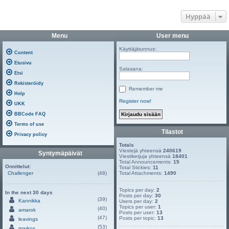
Hyppää
Menu
User menu
Käyttäjätunnus:
Content
Etusivu
Salasana:
Etsi
Rekisteröidy
Remember me
Help
Register now!
UKK
BBCode FAQ
Terms of use
Tilastot
Privacy policy
Totals
Viestejä yhteensä
240619
Syntymäpäivät
Viestiketjuja yhteensä
18401
Total Announcements:
15
Onnittelut:
Total Stickies:
11
Challenger
(48)
Total Attachments:
1490
Topics per day:
2
In the next 30 days
Posts per day:
30
(39)
Kannikka
Users per day:
2
Topics per user:
1
(40)
amarok
Posts per user:
13
(47)
Posts per topic:
13
leavings
(53)
markos