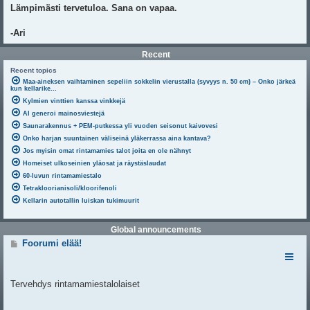
Lämpimästi tervetuloa. Sana on vapaa.
-Ari
Recent
Recent topics
Maa-aineksen vaihtaminen sepeliin sokkelin vierustalla (syvyys n. 50 cm) – Onko järkeä
kun kellarike...
Kylmien vinttien kanssa vinkkejä
AI generoi mainosviestejä
Saunarakennus + PEM-putkessa yli vuoden seisonut kaivovesi
Onko harjan suuntainen väliseinä yläkerrassa aina kantava?
Jos myisin omat rintamamies talot joita en ole nähnyt
Homeiset ulkoseinien yläosat ja räystäslaudat
60-luvun rintamamiestalo
Tetrakloorianisoli/kloorifenoli
Kellarin autotallin luiskan tukimuurit
Global announcements
V
Foorumi elää!
i
e
s
t
Tervehdys rintamamiestalolaiset
i