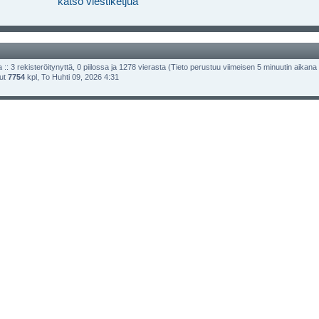
katso viestiketjua
 :: 3 rekisteröitynyttä, 0 piilossa ja 1278 vierasta (Tieto perustuu viimeisen 5 minuutin aikana olle
lut
7754
kpl, To Huhti 09, 2026 4:31