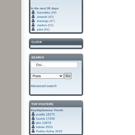
In the next 30 days
Kannikka
(39)
amarok
(40)
leavings
(47)
markos
(53)
jukw
(64)
CLOCK
SEARCH
Advanced search
TOP POSTERS
Käyttäjätunnus
Viestit
pvalila
18275
tuuma
17209
jtbo
10878
lmfmis
3553
Pekka Huhta
3433