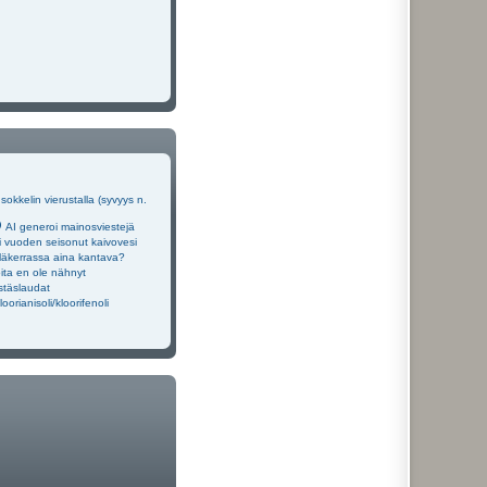
okkelin vierustalla (syvyys n.
AI generoi mainosviestejä
 vuoden seisonut kaivovesi
läkerrassa aina kantava?
oita en ole nähnyt
stäslaudat
loorianisoli/kloorifenoli