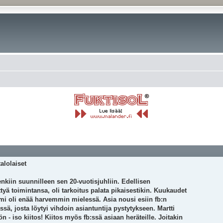
alolaiset
nkiin suunnilleen sen 20-vuotisjuhliin. Edellisen
tyä toimintansa, oli tarkoitus palata pikaisestikin. Kuukaudet
umi oli enää harvemmin mielessä. Asia nousi esiin fb:n
ä, josta löytyi vihdoin asiantuntija pystytykseen. Martti
 - iso kiitos! Kiitos myös fb:ssä asiaan heräteille. Joitakin