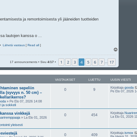
akentamisesta ja remontoimisesta yli jääneiden tuotteiden
a lautojen kanssa o ...
•
Lähetä vastaus
[
Read all
]
Y
l
ö
1
2
3
4
5
6
7
17
s
17 announcements • Sivu
4
/
17
•
…
VASTAUKSET
LUETTU
UUSIN VIESTI
ihtaminen sepeliin
Kirjoittaja
gooda
0
9
Pe Elo 07, 2026 1
lla (syvyys n. 50 cm) –
kellarikerros?
ooda
» Pe Elo 07, 2026 14:08
ri ja sokkeli
 kanssa vinkkejä
Kirjoittaja
Nuarire
0
454
La Elo 01, 2026 1
ariremppaaja
» La Elo 01, 2026
tointi yleisesti
sviestejä
Kirjoittaja
ismox
0
409
Pe Heinä 31, 202