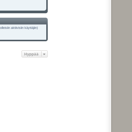
isiin aktiivisiin käyttäjiin)
Hyppää