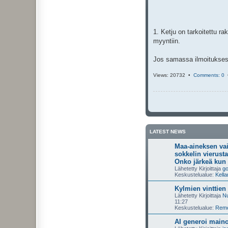
i
1. Ketju on tarkoitettu r
myyntiin.
Jos samassa ilmoituksess
Views: 20732 •
Comments: 0
LATEST NEWS
Maa-aineksen va
sokkelin vierusta
Onko järkeä kun 
Lähetetty Kirjoittaja
g
Keskustelualue:
Kella
Kylmien vinttien
Lähetetty Kirjoittaja
Nu
11:27
Keskustelualue:
Remon
AI generoi maino