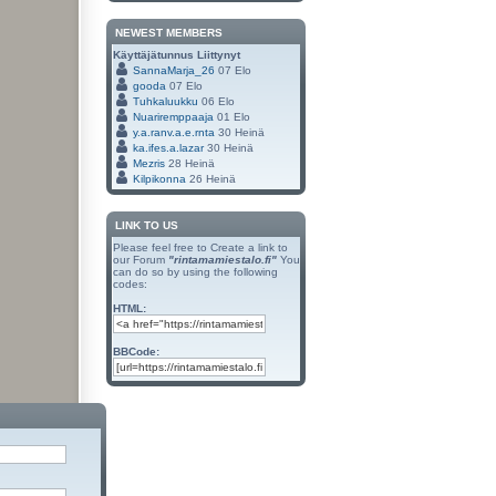
NEWEST MEMBERS
Käyttäjätunnus
Liittynyt
SannaMarja_26
07 Elo
gooda
07 Elo
Tuhkaluukku
06 Elo
Nuariremppaaja
01 Elo
y.a.ranv.a.e.rnta
30 Heinä
ka.ifes.a.lazar
30 Heinä
Mezris
28 Heinä
Kilpikonna
26 Heinä
LINK TO US
Please feel free to Create a link to
our Forum
"rintamamiestalo.fi"
You
can do so by using the following
codes:
HTML:
BBCode: