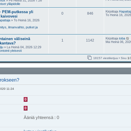
smox
» Pe Heinä 31, 2026 7:26
iset ylläpidolle
 PEM-putkessa yli
Kirjoittaja
Hapattaj
0
846
To Heinä 16, 202
 kaivovesi
pattaja
» To Heinä 16, 2026
tys, ilmanvaihto, putket ja
tainen väliseinä
Kirjoittaja
toba
1
1142
Ma Heinä 06, 202
 kantava?
lju
» La Heinä 04, 2026 12:29
t
tointi yleisesti
18157 viestiketjua • Sivu
1
/
i
i
errokseen?
t
2020 11:24
i
0
0
Ääniä yhteensä : 0