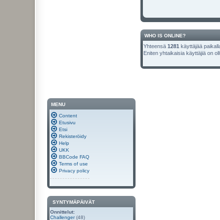
WHO IS ONLINE?
Yhteensä
1281
käyttäjää paikalla
Eniten yhtaikaisia käyttäjiä on ol
MENU
Content
Etusivu
Etsi
Rekisteröidy
Help
UKK
BBCode FAQ
Terms of use
Privacy policy
SYNTYMÄPÄIVÄT
Onnittelut:
Challenger
(48)