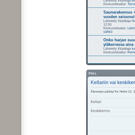
Lähetetty Kirjoittaja
i
Keskustelualue:
Terve
Saunarakennus +
vuoden seisonut
Lähetetty Kirjoittaja
Ha
12:50
Keskustelualue:
Lämmi
sähkö
Onko harjan suun
yläkerrassa aina
Lähetetty Kirjoittaja
ka
Keskustelualue:
Remon
POLL
Kellariin vai keskik
Äänestys päättyi Ke Helmi 12, 
Kellari
Keskikerros