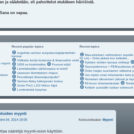
n ja säädetään, eli pahoittelut etukäteen häiriöistä.
 Sana on vapaa.
Recent popular topics
Recent topics
ongelmia vanhan avopaisuntajärjestelmän
Maa-aineksen vaihtaminen sepeliin s
kanssa
50 cm) – Onko järkeä kun kellarike...
Välikatto kerää kosteutta & Ilmanvaihto vinkit
Kylmien vinttien kanssa vinkkejä
n myynti
1956 ex-hirsirintsikka
Foorumi elää!
Saunarakennus + PEM-putkessa yli
Lämmiskattilan sähkövastus ei toimi!!
Onko harjan suuntainen väliseinä y
varaavan lämmityksen ohjaus
äminen
Jos myisin omat rintamamies talot j
Peruslämpö ilmavesipumpulla?
Homeiset ulkoseinien yläosat ja räy
Vanhan Abloy lukkopesän irroitus
60-luvun rintamamiestalo
Tetrak
Junior Pro1 LJ10 tihkuu öljyä
Kellarin autotallin luiskan tukimuurit
Lumiesteistä kysymys
veluiden myynti
elmi 04, 2014 18:05
Keskustelualue:
Myynti
ttaa sääntöjä myynti-osion käyttöön.