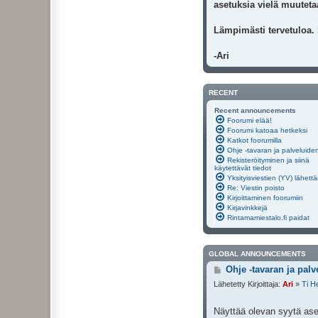
asetuksia vielä muutetaa
Lämpimästi tervetuloa.
-Ari
RECENT
Recent announcements
Foorumi elää!
Foorumi katoaa hetkeksi
Katkot foorumilla
Ohje -tavaran ja palveluide
Rekisteröityminen ja siinä
käytettävät tiedot
Yksityisviestien (YV) lähett
Re: Viestin poisto
Kirjoittaminen foorumiin
Kirjavinkkejä
Rintamamiestalo.fi paidat
GLOBAL ANNOUNCEMENTS
V
Ohje -tavaran ja pal
i
Lähetetty Kirjoittaja:
Ari
»
Ti H
e
s
t
Näyttää olevan syytä ase