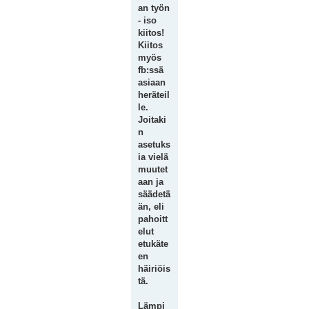
an työn
- iso
kiitos!
Kiitos
myös
fb:ssä
asiaan
heräteil
le.
Joitaki
n
asetuks
ia vielä
muutet
aan ja
säädetä
än, eli
pahoitt
elut
etukäte
en
häiriöis
tä.
Lämpi