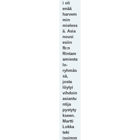
i oli
enää
harvem
min
mieless
ä. Asia
nousi
esiin
fb:n
Rintam
amiesta
lo-
ryhmäs
sä,
josta
löytyi
vihdoin
asiantu
ntija
pystyty
kseen.
Martti
Lokka
teki
isoimm