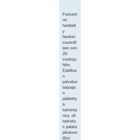
Foorumi
on
herätelt
y
henkiin
suunnill
een sen
20-
vuotisju
hliin.
Edellise
n
palvelun
tarjoaja
n
päätetty
ä
toiminta
nsa, oli
tarkoitu
s palata
pikaises
tikin.