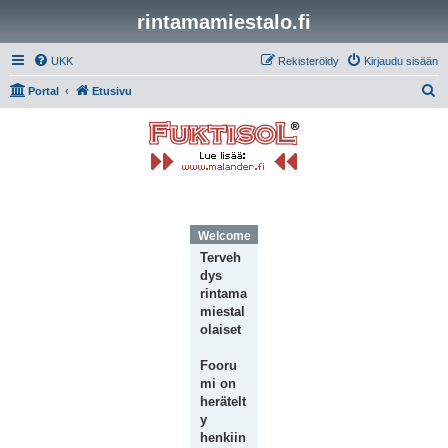
rintamamiestalo.fi
UKK
Rekisteröidy
Kirjaudu sisään
E
Portal
Etusivu
t
s
i
Welcome Message
Terveh
dys
rintama
miestal
olaiset
Fooru
mi on
herätelt
y
henkiin