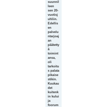
suunnil
leen
sen 20-
vuotisj
uhliin.
Edellis
en
palvelu
ntarjoaj
an
päätetty
ä
toimint
ansa,
oli
tarkoitu
s palata
pikaise
stikin.
Kuukau
det
kuitenk
in kului
ja
foorum