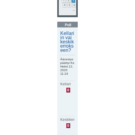
1
2
3
4
5
6
…
Poll
Kellari
in vai
keskik
erroks
een?
Äänestys
päättyi Ke
Helmi 12,
2020
11:24
Kellari
E
0
i
ä
ä
n
i
ä
Keskikerros
E
0
i
ä