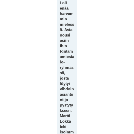
i oli
enää
harvem
min
mieless
ä. Asia
nousi
esiin
fb:n
Rintam
amiesta
lo-
ryhmäs
sä,
josta
löytyi
vihdoin
asiantu
ntija
pystyty
kseen.
Martti
Lokka
teki
isoimm