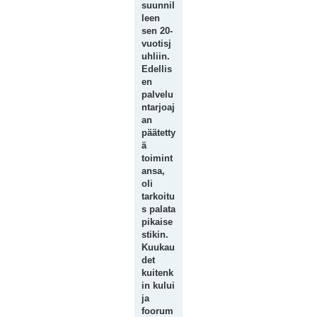
suunnil
leen
sen 20-
vuotisj
uhliin.
Edellis
en
palvelu
ntarjoaj
an
päätetty
ä
toimint
ansa,
oli
tarkoitu
s palata
pikaise
stikin.
Kuukau
det
kuitenk
in kului
ja
foorum