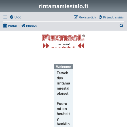
rintamamiestalo.fi
UKK
Rekisteröidy
Kirjaudu sisään
E
Portal
Etusivu
t
s
i
Welcome Message
Terveh
dys
rintama
miestal
olaiset
Fooru
mi on
herätelt
y
henkiin