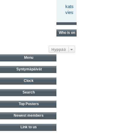
katso
viestiketjua
Who is online?
Hyppää
Menu
Syntymäpäivät
Clock
Search
Top Posters
Newest members
Link to us