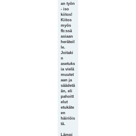
an työn
- iso
kiitos!
Kiitos
myös
fb:ssä
asiaan
heräteil
le.
Joitaki
n
asetuks
ia vielä
muutet
aan ja
säädetä
än, eli
pahoitt
elut
etukäte
en
häiriöis
tä.
Lämpi