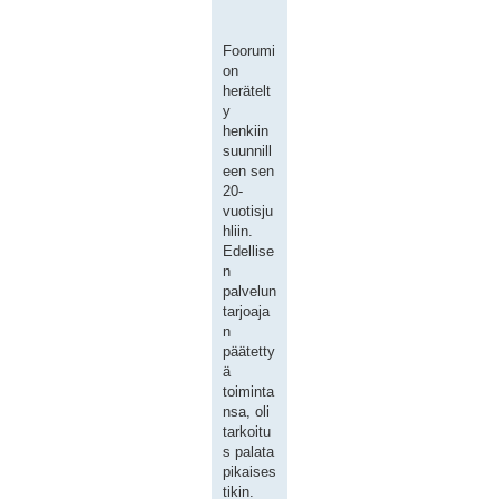
Foorumi
on
herätelt
y
henkiin
suunnill
een sen
20-
vuotisju
hliin.
Edellise
n
palvelun
tarjoaja
n
päätetty
ä
toiminta
nsa, oli
tarkoitu
s palata
pikaises
tikin.