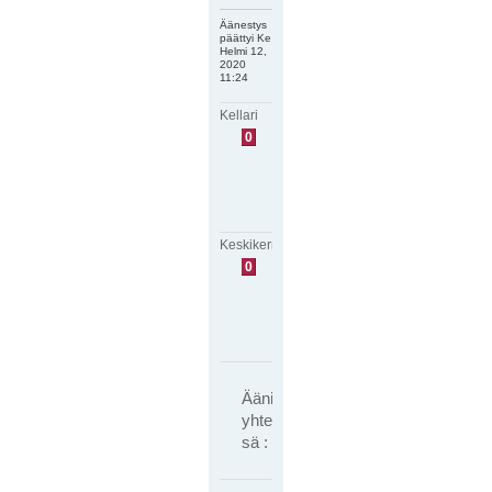
Äänestys
päättyi Ke
Helmi 12,
2020
11:24
Kellari
E
0
i
ä
ä
n
i
ä
Keskikerros
E
0
i
ä
ä
n
i
ä
Ääniä
yhteen
sä : 0