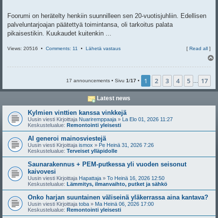
Foorumi on herätelty henkiin suunnilleen sen 20-vuotisjuhliin. Edellisen
palveluntarjoajan päätettyä toimintansa, oli tarkoitus palata
pikaisestikin. Kuukaudet kuitenkin ...
Views: 20516 •
Comments: 11
•
Lähetä vastaus
[
Read all
]
l
s
1
2
3
4
5
17
17 announcements • Sivu
1
/
17
•
…
Latest news
Kylmien vinttien kanssa vinkkejä
Uusin viesti Kirjoittaja
Nuariremppaaja
»
La Elo 01, 2026 11:27
Keskustelualue:
Remontointi yleisesti
AI generoi mainosviestejä
Uusin viesti Kirjoittaja
ismox
»
Pe Heinä 31, 2026 7:26
Keskustelualue:
Terveiset ylläpidolle
Saunarakennus + PEM-putkessa yli vuoden seisonut
kaivovesi
Uusin viesti Kirjoittaja
Hapattaja
»
To Heinä 16, 2026 12:50
Keskustelualue:
Lämmitys, ilmanvaihto, putket ja sähkö
Onko harjan suuntainen väliseinä yläkerrassa aina kantava?
Uusin viesti Kirjoittaja
toba
»
Ma Heinä 06, 2026 17:00
Keskustelualue:
Remontointi yleisesti