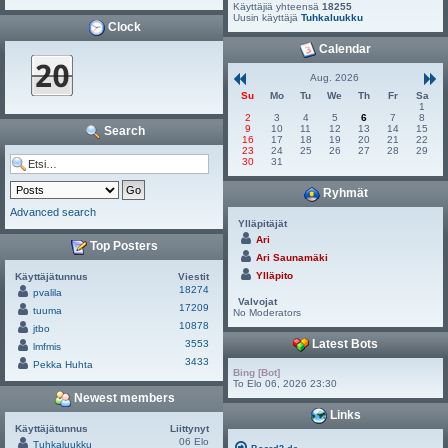
Käyttäjiä yhteensä
18255
Uusin käyttäjä
Tuhkaluukku
Clock
Calendar
Aug. 2026
Su
Mo
Tu
We
Th
Fr
Sa
1
2
3
4
5
6
7
8
9
10
11
12
13
14
15
Search
16
17
18
19
20
21
22
23
24
25
26
27
28
29
30
31
Ryhmät
Advanced search
Ylläpitäjät
Ari
Top Posters
Ari Saunamäki
Ylläpito
Käyttäjätunnus
Viestit
18274
pvalila
Valvojat
17209
tuuma
No Moderators
10878
jtbo
Latest Bots
3553
lmfmis
3433
Pekka Huhta
Bing [Bot]
To Elo 06, 2026 23:30
Newest members
Links
Käyttäjätunnus
Liittynyt
06 Elo
Tuhkaluukku