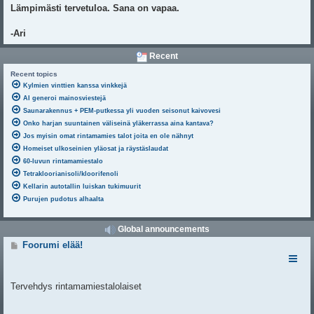
Lämpimästi tervetuloa. Sana on vapaa.
-Ari
Recent
Recent topics
Kylmien vinttien kanssa vinkkejä
AI generoi mainosviestejä
Saunarakennus + PEM-putkessa yli vuoden seisonut kaivovesi
Onko harjan suuntainen väliseinä yläkerrassa aina kantava?
Jos myisin omat rintamamies talot joita en ole nähnyt
Homeiset ulkoseinien yläosat ja räystäslaudat
60-luvun rintamamiestalo
Tetrakloorianisoli/kloorifenoli
Kellarin autotallin luiskan tukimuurit
Purujen pudotus alhaalta
Global announcements
V
Foorumi elää!
i
e
s
t
Tervehdys rintamamiestalolaiset
i