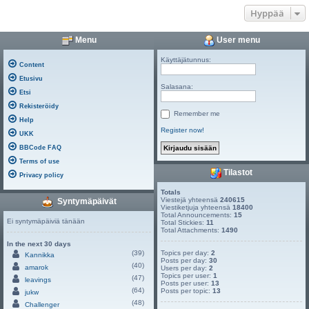
Hyppää
Menu
User menu
Käyttäjätunnus:
Content
Etusivu
Salasana:
Etsi
Rekisteröidy
Remember me
Help
Register now!
UKK
BBCode FAQ
Terms of use
Tilastot
Privacy policy
Totals
Viestejä yhteensä
240615
Syntymäpäivät
Viestiketjuja yhteensä
18400
Total Announcements:
15
Ei syntymäpäiviä tänään
Total Stickies:
11
Total Attachments:
1490
In the next 30 days
(39)
Topics per day:
2
Kannikka
Posts per day:
30
(40)
amarok
Users per day:
2
Topics per user:
1
(47)
leavings
Posts per user:
13
(64)
Posts per topic:
13
jukw
(48)
Challenger