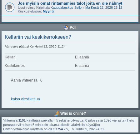
Jos myisin omat rintamamies talot joita en ole nähnyt
Uusin viesti Kirjoittaja
Kauppakeskus Sello
»
Ma Kesä 22, 2026 23:12
Keskustelualue:
Myynti
Poll
Kellariin vai keskikerrokseen?
Äänestys päättyi Ke Helmi 12, 2020 11:24
Kellari
Ei ääniä
Keskikerros
Ei ääniä
Ääniä yhteensä : 0
katso viestiketjua
Who is online?
Yhteensä
1101
käyttäjää paikalla :: 5 rekisteröitynyttä, 0 piilossa ja 1096 vierasta (Tieto
perustuu viimeisen 5 minuutin aikana olleisiin aktiivisiin käyttäjiin)
Eniten yhtaikaisia käyttäjiä on ollut
7754
kpl, To Huhti 09, 2026 4:31