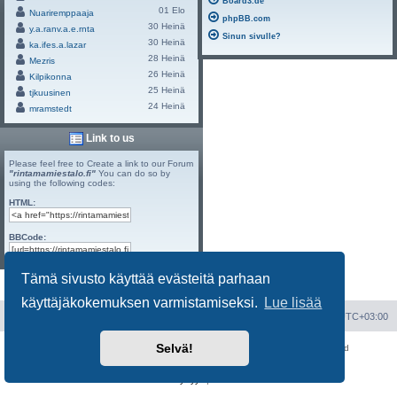
Board3.de
01 Elo
Nuariremppaaja
phpBB.com
30 Heinä
y.a.ranv.a.e.rnta
Sinun sivulle?
30 Heinä
ka.ifes.a.lazar
28 Heinä
Mezris
26 Heinä
Kilpikonna
25 Heinä
tjkuusinen
24 Heinä
mramstedt
Link to us
Please feel free to Create a link to our Forum
"rintamamiestalo.fi"
You can do so by
using the following codes:
HTML:
BBCode:
Tämä sivusto käyttää evästeitä parhaan
Powered by
Board3 Portal
© 2009 - 2023 Board3 Group
käyttäjäkokemuksen varmistamiseksi.
Lue lisää
Portal
Etusivu
Kaikki ajat ovat
UTC+03:00
Selvä!
Keskustelufoorumin ohjelmisto
phpBB
® Forum Software © phpBB Limited
Käännös: phpBB Suomi (lurttinen, harritapio, Pettis)
Yksityisyys
|
Ehdot