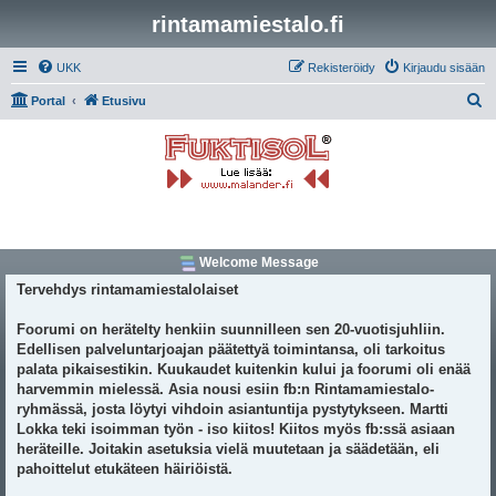
rintamamiestalo.fi
UKK
Rekisteröidy
Kirjaudu sisään
E
Portal
Etusivu
t
s
i
Welcome Message
Tervehdys rintamamiestalolaiset
Foorumi on herätelty henkiin suunnilleen sen 20-vuotisjuhliin.
Edellisen palveluntarjoajan päätettyä toimintansa, oli tarkoitus
palata pikaisestikin. Kuukaudet kuitenkin kului ja foorumi oli enää
harvemmin mielessä. Asia nousi esiin fb:n Rintamamiestalo-
ryhmässä, josta löytyi vihdoin asiantuntija pystytykseen. Martti
Lokka teki isoimman työn - iso kiitos! Kiitos myös fb:ssä asiaan
heräteille. Joitakin asetuksia vielä muutetaan ja säädetään, eli
pahoittelut etukäteen häiriöistä.