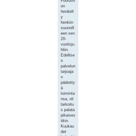
Foorumi
on
herätelt
y
henkiin
suunnill
een sen
20-
vuotisju
hliin.
Edellise
n
palvelun
tarjoaja
n
päätetty
ä
toiminta
nsa, oli
tarkoitu
s palata
pikaises
tikin.
Kuukau
det