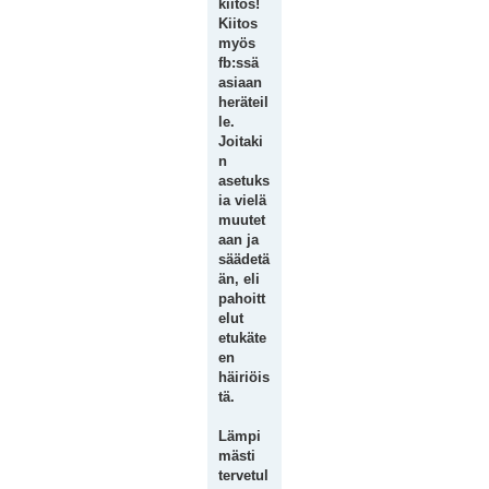
kiitos!
Kiitos
myös
fb:ssä
asiaan
heräteil
le.
Joitaki
n
asetuks
ia vielä
muutet
aan ja
säädetä
än, eli
pahoitt
elut
etukäte
en
häiriöis
tä.
Lämpi
mästi
tervetul