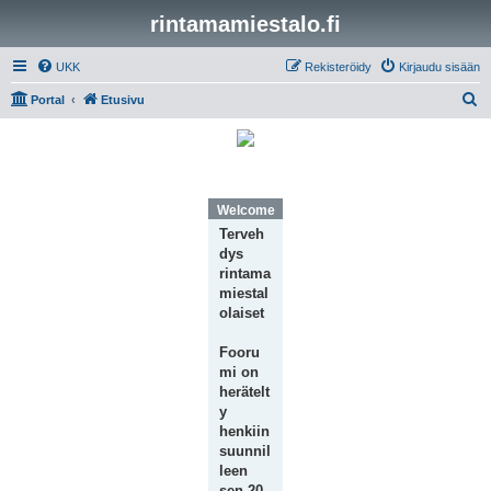
rintamamiestalo.fi
UKK
Rekisteröidy
Kirjaudu sisään
E
Portal
Etusivu
t
s
i
Welcome Message
Terveh
dys
rintama
miestal
olaiset
Fooru
mi on
herätelt
y
henkiin
suunnil
leen
sen 20-