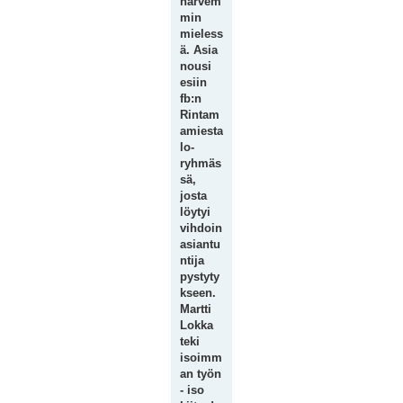
harvem
min
mieless
ä. Asia
nousi
esiin
fb:n
Rintam
amiesta
lo-
ryhmäs
sä,
josta
löytyi
vihdoin
asiantu
ntija
pystyty
kseen.
Martti
Lokka
teki
isoimm
an työn
- iso