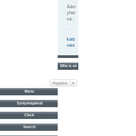
Ääniä
yhteen
sä : 0
katso
viestiketjua
Who is online?
Hyppää
Menu
Syntymäpäivät
Clock
Search