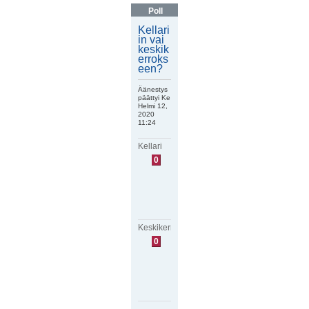
Poll
Kellari
in vai
keskik
erroks
een?
Äänestys
päättyi Ke
Helmi 12,
2020
11:24
Kellari
E
0
i
ä
ä
n
i
ä
Keskikerros
E
0
i
ä
ä
n
i
ä