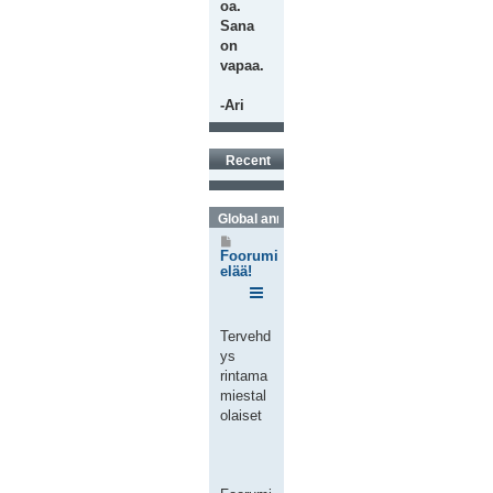
oa.
Sana
on
vapaa.
-Ari
Recent
Global announcements
V
i
Foorumi
e
elää!
s
t
i
Tervehd
ys
rintama
miestal
olaiset