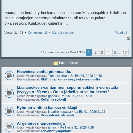
Foorumi on herätelty henkiin suunnilleen sen 20-vuotisjuhliin. Edellisen
palveluntarjoajan päätettyä toimintansa, oli tarkoitus palata
pikaisestikin. Kuukaudet kuitenkin ...
Views: 21463 •
Comments: 11
•
Lähetä vastaus
[
Read all
]
l
s
1
2
3
4
5
17
17 announcements • Sivu
1
/
17
•
…
Latest news
Haaveissa vanha pienmaatila.
Uusin viesti Kirjoittaja
Tuhkaluukku
»
Su Elo 09, 2026 14:48
Keskustelualue:
RMT:n hankinta - kysy kokeneemmilta
Maa-aineksen vaihtaminen sepeliin sokkelin vierustalla
(syvyys n. 50 cm) – Onko järkeä kun kellarikerros?
Uusin viesti Kirjoittaja
gooda
»
Pe Elo 07, 2026 14:08
Keskustelualue:
Kellari ja sokkeli
Kylmien vinttien kanssa vinkkejä
Uusin viesti Kirjoittaja
Nuariremppaaja
»
La Elo 01, 2026 11:27
Keskustelualue:
Remontointi yleisesti
AI generoi mainosviestejä
Uusin viesti Kirjoittaja
ismox
»
Pe Heinä 31, 2026 7:26
Keskustelualue:
Terveiset ylläpidolle