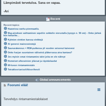
Lämpimästi tervetuloa. Sana on vapaa.
-Ari
Recent
Recent topics
Haaveissa vanha pienmaatila.
Maa-aineksen vaihtaminen sepeliin sokkelin vierustalla (syvyys n. 50 cm) – Onko järkeä
kun kellarike...
Kylmien vinttien kanssa vinkkejä
AI generoi mainosviestejä
Saunarakennus + PEM-putkessa yli vuoden seisonut kaivovesi
Onko harjan suuntainen väliseinä yläkerrassa aina kantava?
Jos myisin omat rintamamies talot joita en ole nähnyt
Homeiset ulkoseinien yläosat ja räystäslaudat
60-luvun rintamamiestalo
Tetrakloorianisoli/kloorifenoli
Global announcements
V
Foorumi elää!
i
e
s
t
Tervehdys rintamamiestalolaiset
i