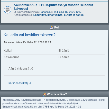
Saunarakennus + PEM-putkessa yli vuoden seisonut
kaivovesi
Uusin viesti Kirjoittaja
Hapattaja
»
To Heinä 16, 2026 12:50
Keskustelualue:
Lämmitys, ilmanvaihto, putket ja sähkö
Poll
Kellariin vai keskikerrokseen?
Äänestys päättyi Ke Helmi 12, 2020 11:24
Kellari
Ei ääniä
Keskikerros
Ei ääniä
Ääniä yhteensä : 0
katso viestiketjua
Who is online?
Yhteensä
1480
käyttäjää paikalla :: 4 rekisteröitynyttä, 0 piilossa ja 1476 vierasta (Tieto
perustuu viimeisen 5 minuutin aikana olleisiin aktiivisiin käyttäjiin)
Eniten yhtaikaisia käyttäjiä on ollut
7754
kpl, To Huhti 09, 2026 4:31