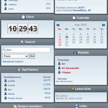
leavings
(53)
markos
Käyttäjiä yhteensä
18257
(64)
jukw
Uusin käyttäjä
SannaMarja_26
Clock
Calendar
Aug. 2026
Su
Mo
Tu
We
Th
Fr
Sa
1
2
3
4
5
6
7
8
9
10
11
12
13
14
15
16
17
18
19
20
21
22
Search
23
24
25
26
27
28
29
30
31
Ryhmät
Ylläpitäjät
Advanced search
Ari
Ari Saunamäki
Top Posters
Ylläpito
Käyttäjätunnus
Viestit
Valvojat
18275
pvalila
No Moderators
17209
tuuma
Latest Bots
10878
jtbo
3553
lmfmis
Bing [Bot]
3433
Pekka Huhta
Ma Elo 10, 2026 13:28
Links
Newest members