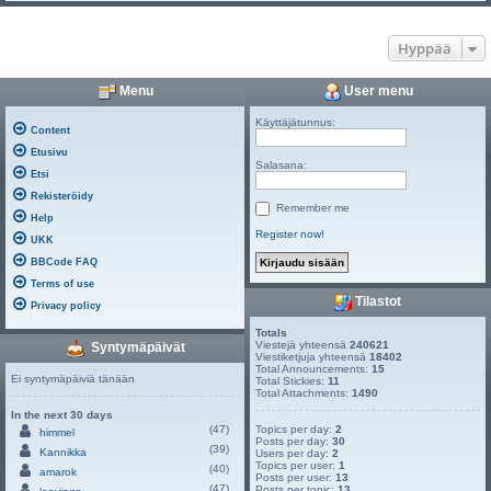
Hyppää
Menu
User menu
Käyttäjätunnus:
Content
Etusivu
Salasana:
Etsi
Rekisteröidy
Remember me
Help
Register now!
UKK
BBCode FAQ
Terms of use
Tilastot
Privacy policy
Totals
Viestejä yhteensä
240621
Syntymäpäivät
Viestiketjuja yhteensä
18402
Total Announcements:
15
Ei syntymäpäiviä tänään
Total Stickies:
11
Total Attachments:
1490
In the next 30 days
(47)
Topics per day:
2
himmel
Posts per day:
30
(39)
Kannikka
Users per day:
2
Topics per user:
1
(40)
amarok
Posts per user:
13
(47)
Posts per topic:
13