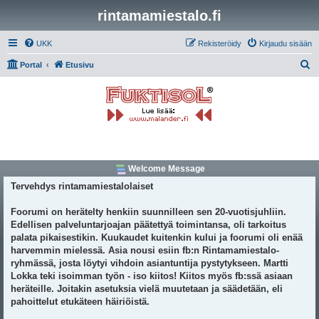
rintamamiestalo.fi
UKK
Rekisteröidy
Kirjaudu sisään
E
Portal
Etusivu
t
s
i
Welcome Message
Tervehdys rintamamiestalolaiset
Foorumi on herätelty henkiin suunnilleen sen 20-vuotisjuhliin.
Edellisen palveluntarjoajan päätettyä toimintansa, oli tarkoitus
palata pikaisestikin. Kuukaudet kuitenkin kului ja foorumi oli enää
harvemmin mielessä. Asia nousi esiin fb:n Rintamamiestalo-
ryhmässä, josta löytyi vihdoin asiantuntija pystytykseen. Martti
Lokka teki isoimman työn - iso kiitos! Kiitos myös fb:ssä asiaan
heräteille. Joitakin asetuksia vielä muutetaan ja säädetään, eli
pahoittelut etukäteen häiriöistä.