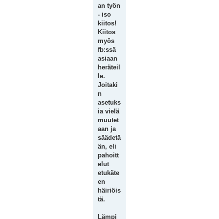
an työn
- iso
kiitos!
Kiitos
myös
fb:ssä
asiaan
heräteil
le.
Joitaki
n
asetuks
ia vielä
muutet
aan ja
säädetä
än, eli
pahoitt
elut
etukäte
en
häiriöis
tä.
Lämpi