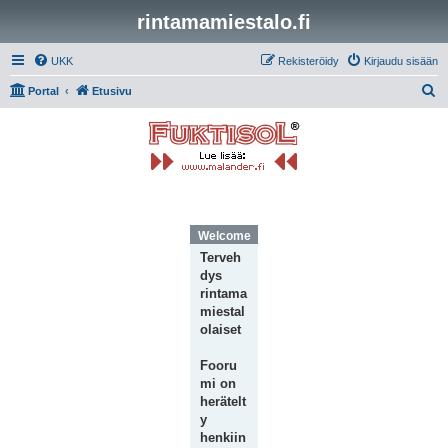
rintamamiestalo.fi
UKK
Rekisteröidy
Kirjaudu sisään
E
Portal
Etusivu
t
s
i
Welcome Message
Terveh
dys
rintama
miestal
olaiset
Fooru
mi on
herätelt
y
henkiin