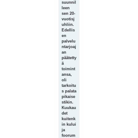
suunnil
leen
sen 20-
vuotisj
uhliin.
Edellis
en
palvelu
ntarjoaj
an
päätetty
ä
toimint
ansa,
oli
tarkoitu
s palata
pikaise
stikin.
Kuukau
det
kuitenk
in kului
ja
foorum