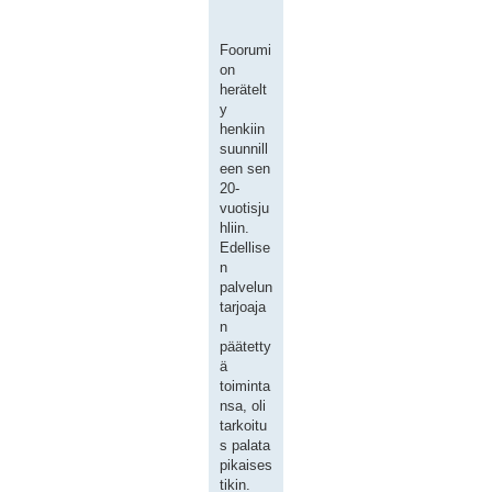
Foorumi
on
herätelt
y
henkiin
suunnill
een sen
20-
vuotisju
hliin.
Edellise
n
palvelun
tarjoaja
n
päätetty
ä
toiminta
nsa, oli
tarkoitu
s palata
pikaises
tikin.