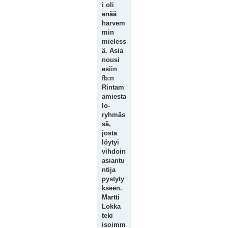
i oli
enää
harvem
min
mieless
ä. Asia
nousi
esiin
fb:n
Rintam
amiesta
lo-
ryhmäs
sä,
josta
löytyi
vihdoin
asiantu
ntija
pystyty
kseen.
Martti
Lokka
teki
isoimm