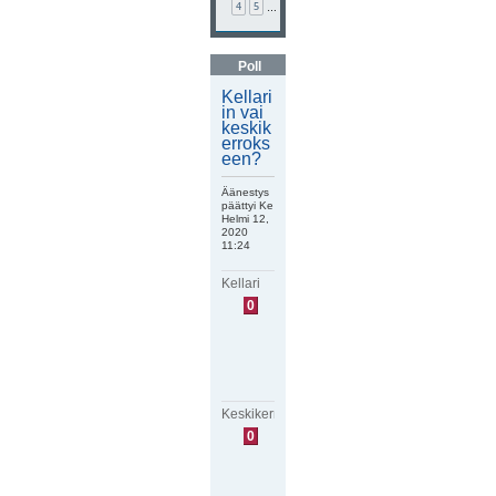
4
5
…
Poll
Kellari
in vai
keskik
erroks
een?
Äänestys
päättyi Ke
Helmi 12,
2020
11:24
Kellari
E
0
i
ä
ä
n
i
ä
Keskikerros
E
0
i
ä
ä
n