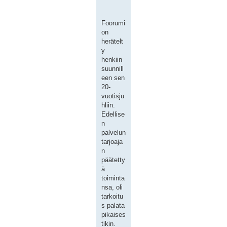
Foorumi
on
herätelt
y
henkiin
suunnill
een sen
20-
vuotisju
hliin.
Edellise
n
palvelun
tarjoaja
n
päätetty
ä
toiminta
nsa, oli
tarkoitu
s palata
pikaises
tikin.