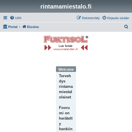
rintamamiestalo.fi
UKK
Rekisteröidy
Kirjaudu sisään
E
Portal
Etusivu
t
s
i
Welcome Message
Terveh
dys
rintama
miestal
olaiset
Fooru
mi on
herätelt
y
henkiin