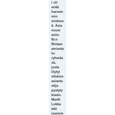
i oli
enää
harvem
min
mieless
ä. Asia
nousi
esiin
fb:n
Rintam
amiesta
lo-
ryhmäs
sä,
josta
löytyi
vihdoin
asiantu
ntija
pystyty
kseen.
Martti
Lokka
teki
isoimm