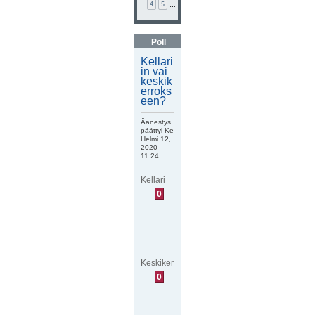
4
5
…
Poll
Kellari
in vai
keskik
erroks
een?
Äänestys
päättyi Ke
Helmi 12,
2020
11:24
Kellari
E
0
i
ä
ä
n
i
ä
Keskikerros
E
0
i
ä
ä
n