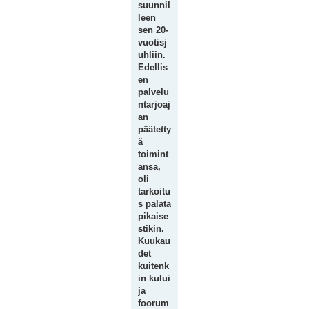
suunnil
leen
sen 20-
vuotisj
uhliin.
Edellis
en
palvelu
ntarjoaj
an
päätetty
ä
toimint
ansa,
oli
tarkoitu
s palata
pikaise
stikin.
Kuukau
det
kuitenk
in kului
ja
foorum