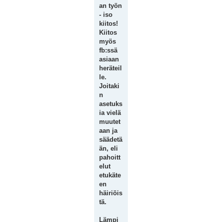
an työn
- iso
kiitos!
Kiitos
myös
fb:ssä
asiaan
heräteil
le.
Joitaki
n
asetuks
ia vielä
muutet
aan ja
säädetä
än, eli
pahoitt
elut
etukäte
en
häiriöis
tä.
Lämpi