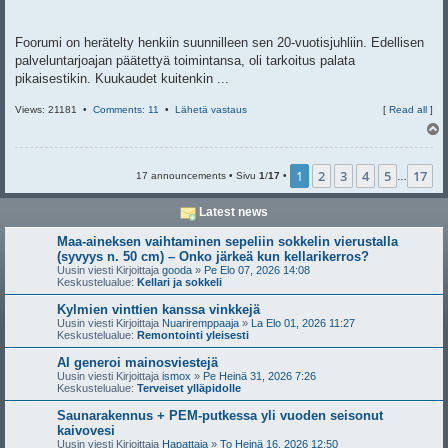
Foorumi on herätelty henkiin suunnilleen sen 20-vuotisjuhliin. Edellisen
palveluntarjoajan päätettyä toimintansa, oli tarkoitus palata
pikaisestikin. Kuukaudet kuitenkin ...
Views: 21181 •
Comments: 11
•
Lähetä vastaus
[
Read all
]
l
s
1
2
3
4
5
17
17 announcements • Sivu
1
/
17
•
…
Latest news
Maa-aineksen vaihtaminen sepeliin sokkelin vierustalla
(syvyys n. 50 cm) – Onko järkeä kun kellarikerros?
Uusin viesti Kirjoittaja
gooda
»
Pe Elo 07, 2026 14:08
Keskustelualue:
Kellari ja sokkeli
Kylmien vinttien kanssa vinkkejä
Uusin viesti Kirjoittaja
Nuariremppaaja
»
La Elo 01, 2026 11:27
Keskustelualue:
Remontointi yleisesti
AI generoi mainosviestejä
Uusin viesti Kirjoittaja
ismox
»
Pe Heinä 31, 2026 7:26
Keskustelualue:
Terveiset ylläpidolle
Saunarakennus + PEM-putkessa yli vuoden seisonut
kaivovesi
Uusin viesti Kirjoittaja
Hapattaja
»
To Heinä 16, 2026 12:50