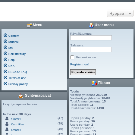
Hyppää
Menu
User menu
Käyttäjätunnus:
Content
Etusivu
Salasana:
Etsi
Rekisteröidy
Remember me
Help
Register now!
UKK
BBCode FAQ
Terms of use
Tilastot
Privacy policy
Totals
Viestejä yhteensä
240619
Syntymäpäivät
Viestiketjuja yhteensä
18401
Total Announcements:
15
Ei syntymäpäiviä tänään
Total Stickies:
11
Total Attachments:
1490
In the next 30 days
(47)
Topics per day:
2
himmel
Posts per day:
30
(39)
Kannikka
Users per day:
2
Topics per user:
1
(40)
amarok
Posts per user:
13
(47)
Posts per topic:
13