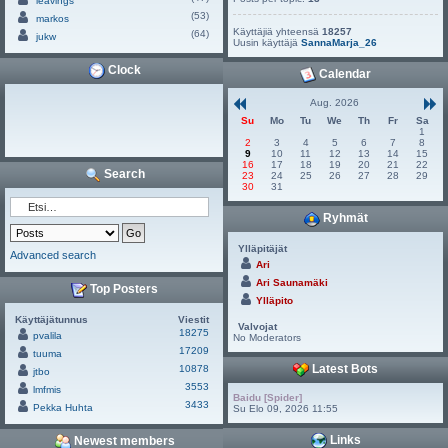
leavings
(53)
markos
Käyttäjiä yhteensä
18257
(64)
jukw
Uusin käyttäjä
SannaMarja_26
Clock
Calendar
Aug. 2026
Su
Mo
Tu
We
Th
Fr
Sa
1
2
3
4
5
6
7
8
9
10
11
12
13
14
15
16
17
18
19
20
21
22
Search
23
24
25
26
27
28
29
30
31
Ryhmät
Ylläpitäjät
Advanced search
Ari
Ari Saunamäki
Top Posters
Ylläpito
Käyttäjätunnus
Viestit
Valvojat
18275
pvalila
No Moderators
17209
tuuma
Latest Bots
10878
jtbo
3553
lmfmis
Baidu [Spider]
3433
Pekka Huhta
Su Elo 09, 2026 11:55
Links
Newest members