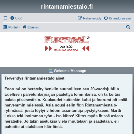
rintamamiestalo.fi
UKK
Rekisteröidy
Kirjaudu sisään
E
Portal
Etusivu
t
s
i
Welcome Message
Tervehdys rintamamiestalolaiset
Foorumi on herätelty henkiin suunnilleen sen 20-vuotisjuhliin.
Edellisen palveluntarjoajan päätettyä toimintansa, oli tarkoitus
palata pikaisestikin. Kuukaudet kuitenkin kului ja foorumi oli enää
harvemmin mielessä. Asia nousi esiin fb:n Rintamamiestalo-
ryhmässä, josta löytyi vihdoin asiantuntija pystytykseen. Martti
Lokka teki isoimman työn - iso kiitos! Kiitos myös fb:ssä asiaan
heräteille. Joitakin asetuksia vielä muutetaan ja säädetään, eli
pahoittelut etukäteen häiriöistä.