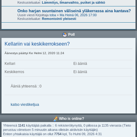
Keskustelualue:
Lämmitys, ilmanvaihto, putket ja sähkö
Onko harjan suuntainen väliseinä yläkerrassa aina kantava?
Uusin viesti Kirjoittaja
toba
»
Ma Heinä 06, 2026 17:00
Keskustelualue:
Remontointi yleisesti
Poll
Kellariin vai keskikerrokseen?
Äänestys päättyi Ke Helmi 12, 2020 11:24
Kellari
Ei ääniä
Keskikerros
Ei ääniä
Ääniä yhteensä : 0
katso viestiketjua
Who is online?
Yhteensä
1141
käyttäjää paikalla :: 6 rekisteröitynyttä, 0 piilossa ja 1135 vierasta (Tieto
perustuu viimeisen 5 minuutin aikana olleisiin aktiivisiin käyttäjiin)
Eniten yhtaikaisia käyttäjiä on ollut
7754
kpl, To Huhti 09, 2026 4:31