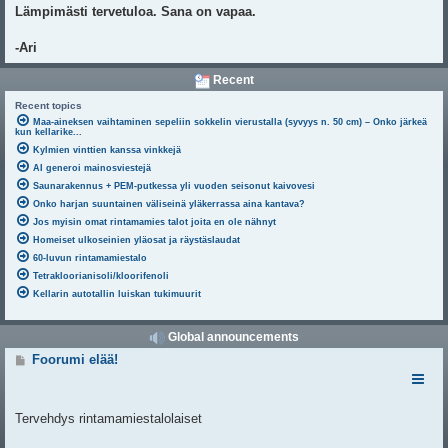
Lämpimästi tervetuloa. Sana on vapaa.
-Ari
Recent
Recent topics
Maa-aineksen vaihtaminen sepeliin sokkelin vierustalla (syvyys n. 50 cm) – Onko järkeä
kun kellarike...
Kylmien vinttien kanssa vinkkejä
AI generoi mainosviestejä
Saunarakennus + PEM-putkessa yli vuoden seisonut kaivovesi
Onko harjan suuntainen väliseinä yläkerrassa aina kantava?
Jos myisin omat rintamamies talot joita en ole nähnyt
Homeiset ulkoseinien yläosat ja räystäslaudat
60-luvun rintamamiestalo
Tetrakloorianisoli/kloorifenoli
Kellarin autotallin luiskan tukimuurit
Global announcements
V
Foorumi elää!
i
e
s
t
Tervehdys rintamamiestalolaiset
i