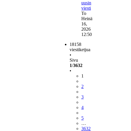
uusin
viesti
To
Heinä
16,
2026
12:50
18158
viestiketjua
•
Sivu
1
/
3632
•
1
2
3
4
5
…
3632