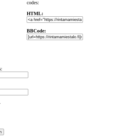
codes:
HTML:
BBCode:
s:
r