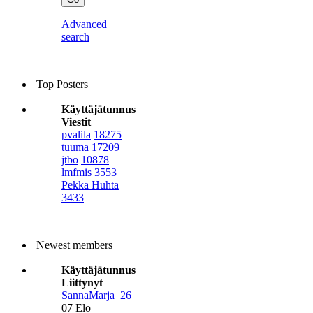
Advanced
search
Top Posters
Käyttäjätunnus
Viestit
pvalila
18275
tuuma
17209
jtbo
10878
lmfmis
3553
Pekka Huhta
3433
Newest members
Käyttäjätunnus
Liittynyt
SannaMarja_26
07 Elo