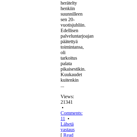
herätelty
henkiin
suunnilleen
sen 20-
vuotisjuhliin.
Edellisen
palveluntarjoajan
päätettyä
toimintansa,
oli
tarkoitus
palata
pikaisestikin.
Kuukaudet
kuitenkin
...
Views:
21341
•
Comments:
11
•
Lähetä
vastaus
[
Read