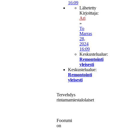
16:09
Lähetetty
Kirjoittaja:
Ari
»
To
Marras
28,
2024
16:09
Keskustelualue:
Remontointi
yleisesti
Keskustelualue:
Remontointi
yleisesti
Tervehdys
rintamamiestalolaiset
Foorumi
on