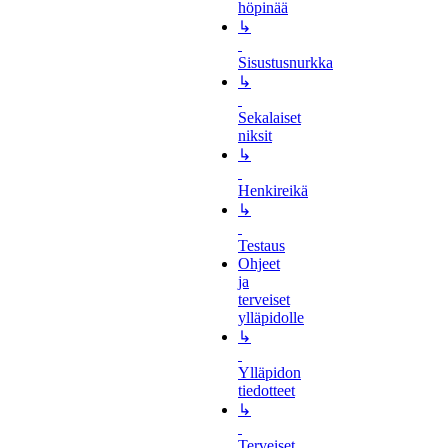
höpinää
↳
Sisustusnurkka
↳
Sekalaiset
niksit
↳
Henkireikä
↳
Testaus
Ohjeet
ja
terveiset
ylläpidolle
↳
Ylläpidon
tiedotteet
↳
Terveiset