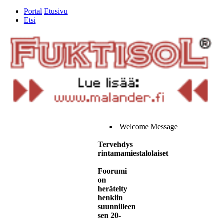
Portal
Etusivu
Etsi
Welcome Message
Tervehdys
rintamamiestalolaiset
Foorumi
on
herätelty
henkiin
suunnilleen
sen 20-