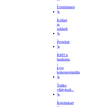
Eristäminen
↳
Kellari
ja
sokkeli
↳
Projektit
↳
RMT:n
hankinta
-
kysy
kokeneemmilta
↳
Tuliko
yllätyksiä...
↳
Rajoitukset