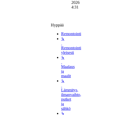
2026
4:31
Hyppää
Remontointi
↳
Remontointi
yleisesti
↳
Maalaus
ja
maalit
↳
Lämmitys,
ilmanvaihto,
putket
ja
sähkö
↳