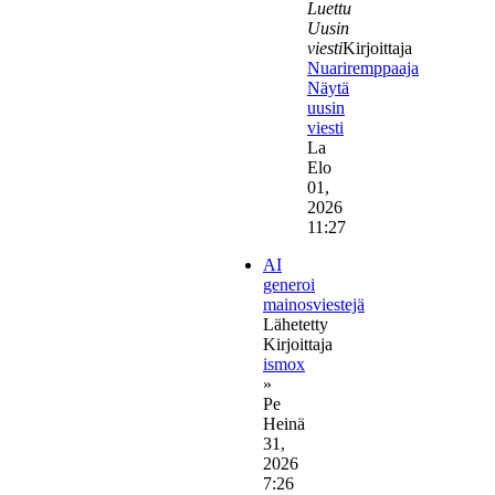
Luettu
Uusin
viesti
Kirjoittaja
Nuariremppaaja
Näytä
uusin
viesti
La
Elo
01,
2026
11:27
AI
generoi
mainosviestejä
Lähetetty
Kirjoittaja
ismox
»
Pe
Heinä
31,
2026
7:26