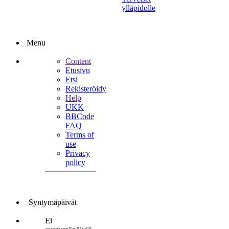
ylläpidolle
Menu
Content
Etusivu
Etsi
Rekisteröidy
Help
UKK
BBCode
FAQ
Terms of
use
Privacy
policy
Syntymäpäivät
Ei