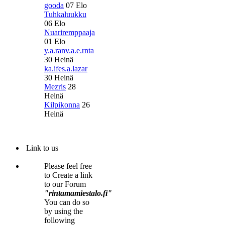
gooda
07 Elo
Tuhkaluukku
06 Elo
Nuariremppaaja
01 Elo
y.a.ranv.a.e.rnta
30 Heinä
ka.ifes.a.lazar
30 Heinä
Mezris
28
Heinä
Kilpikonna
26
Heinä
Link to us
Please feel free
to Create a link
to our Forum
"rintamamiestalo.fi"
You can do so
by using the
following