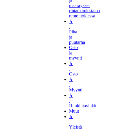
ja
määräykset
rintamamiestaloa
remontoidessa
↳
Piha
ja
puutarha
Osto
ja
myynti
↳
Osto
↳
Myynti
↳
Hankintavinkit
Muut
↳
Yleistä