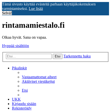
Tämä sivusto käyttää evästeitä parhaan käyttäjäkokemuksen
varmistamiseksi.
Lue lisää
Selvä!
rintamamiestalo.fi
Olkaa hyvät. Sana on vapaa.
Hyppää sisältöön
Tarkennettu haku
Etsi
Pikalinkit
Vastaamattomat aiheet
Aktiiviset viestiketjut
Etsi
UKK
Kirjaudu sisään
Rekisteröidy