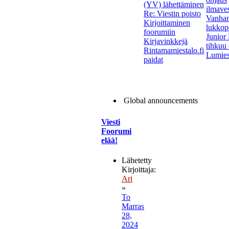
(YV) lähettäminen
ilmave
Re: Viestin poisto
Vanha
Kirjoittaminen
lukkope
foorumiin
Junior
Kirjavinkkejä
tihkuu 
Rintamamiestalo.fi
Lumies
paidat
Global announcements
Viesti
Foorumi
elää!
Lähetetty
Kirjoittaja:
Ari
»
To
Marras
28,
2024