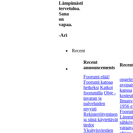
Lämpimästi
tervetuloa.
Sana
on
vapaa.
-Ari
Recent
Recent
Recent
announcements
Foorumi elää!
ongelm
Foorumi katoaa
avopai
hetkeksi
Katkot
kanssa
foorumilla
Ohje -
kosteu
tavaran ja
Ilmanva
palveluiden
1956 ex
myynti
Foorum
Rekisteröityminen
Lämmis
ja siinä käytettävät
sähköva
tiedot
varaav
Yksityisviestien
ohjaus