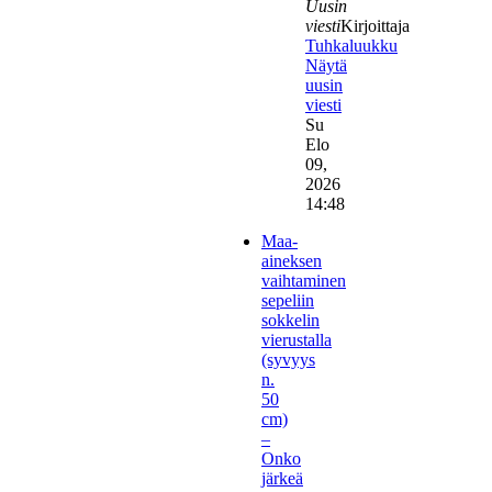
Uusin
viesti
Kirjoittaja
Tuhkaluukku
Näytä
uusin
viesti
Su
Elo
09,
2026
14:48
Maa-
aineksen
vaihtaminen
sepeliin
sokkelin
vierustalla
(syvyys
n.
50
cm)
–
Onko
järkeä