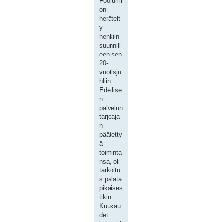
Foorumi
on
herätelt
y
henkiin
suunnill
een sen
20-
vuotisju
hliin.
Edellise
n
palvelun
tarjoaja
n
päätetty
ä
toiminta
nsa, oli
tarkoitu
s palata
pikaises
tikin.
Kuukau
det