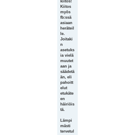
kiitos!
Kiitos
myös
fb:ssä
asiaan
heräteil
le.
Joitaki
n
asetuks
ia vielä
muutet
aan ja
säädetä
än, eli
pahoitt
elut
etukäte
en
häiriöis
tä.
Lämpi
mästi
tervetul