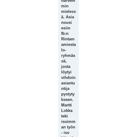
harvem
min
mieless
ä. Asia
nousi
esiin
fb:n
Rintam
amiesta
lo-
ryhmäs
sä,
josta
löytyi
vihdoin
asiantu
ntija
pystyty
kseen.
Martti
Lokka
teki
isoimm
an työn
- iso