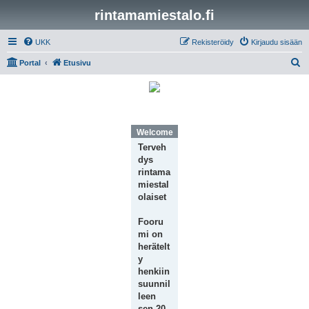
rintamamiestalo.fi
UKK
Rekisteröidy
Kirjaudu sisään
E
Portal
Etusivu
t
s
i
Welcome Message
Terveh
dys
rintama
miestal
olaiset
Fooru
mi on
herätelt
y
henkiin
suunnil
leen
sen 20-