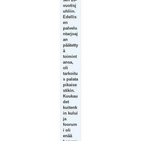
vuotisj
uhliin.
Edellis
en
palvelu
ntarjoaj
an
päätetty
ä
toimint
ansa,
oli
tarkoitu
s palata
pikaise
stikin.
Kuukau
det
kuitenk
in kului
ja
foorum
i oli
enää