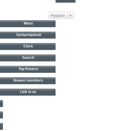
Hyppää
Menu
Syntymäpäivät
Clock
Search
Top Posters
Newest members
Link to us