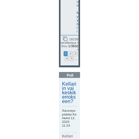
u
e
:
M
y
y
n
t
i
18156
viestiketjua •
Sivu
1
/
3632
•
1
2
3
4
5
…
Poll
Kellari
in vai
keskik
erroks
een?
Äänestys
päättyi Ke
Helmi 12,
2020
11:24
Kellari