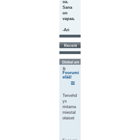
oa.
Sana
on
vapaa.
-Ari
Recent
Global announcements
V
i
Foorumi
e
elää!
s
t
i
Tervehd
ys
rintama
miestal
olaiset