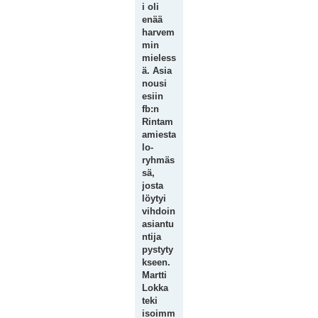
i oli
enää
harvem
min
mieless
ä. Asia
nousi
esiin
fb:n
Rintam
amiesta
lo-
ryhmäs
sä,
josta
löytyi
vihdoin
asiantu
ntija
pystyty
kseen.
Martti
Lokka
teki
isoimm