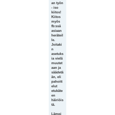
an työn
- iso
kiitos!
Kiitos
myös
fb:ssä
asiaan
heräteil
le.
Joitaki
n
asetuks
ia vielä
muutet
aan ja
säädetä
än, eli
pahoitt
elut
etukäte
en
häiriöis
tä.
Lämpi