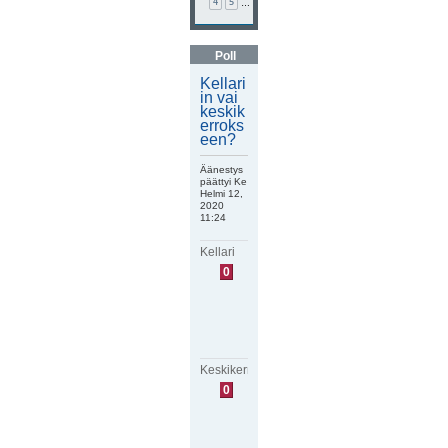
4
5
…
Poll
Kellari
in vai
keskik
erroks
een?
Äänestys
päättyi Ke
Helmi 12,
2020
11:24
Kellari
E
0
i
ä
ä
n
i
ä
Keskikerros
E
0
i
ä
ä
n