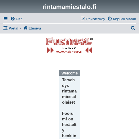
rintamamiestalo.fi
UKK
Rekisteröidy
Kirjaudu sisään
E
Portal
Etusivu
t
s
i
Welcome Message
Terveh
dys
rintama
miestal
olaiset
Fooru
mi on
herätelt
y
henkiin