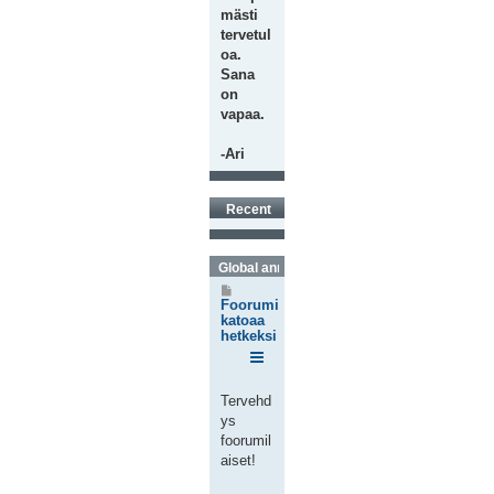
mästi
tervetul
oa.
Sana
on
vapaa.
-Ari
Recent
Global announcements
V
i
Foorumi
e
katoaa
s
hetkeksi
t
i
Tervehd
ys
foorumil
aiset!