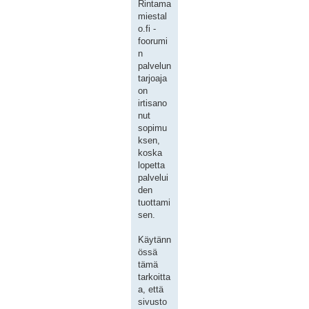
Rintama
miestal
o.fi -
foorumi
n
palvelun
tarjoaja
on
irtisano
nut
sopimu
ksen,
koska
lopetta
palvelui
den
tuottami
sen.
Käytänn
össä
tämä
tarkoitta
a, että
sivusto