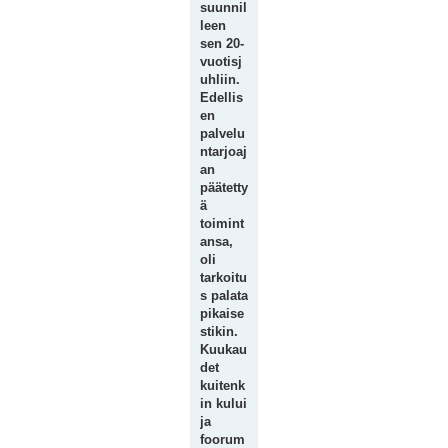
suunnil
leen
sen 20-
vuotisj
uhliin.
Edellis
en
palvelu
ntarjoaj
an
päätetty
ä
toimint
ansa,
oli
tarkoitu
s palata
pikaise
stikin.
Kuukau
det
kuitenk
in kului
ja
foorum