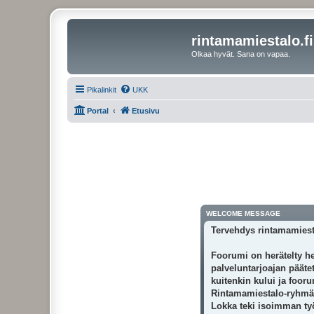
rintamamiestalo.fi
Olkaa hyvät. Sana on vapaa.
Pikalinkit
UKK
Portal
Etusivu
WELCOME MESSAGE
Tervehdys rintamamiest
Foorumi on herätelty he
palveluntarjoajan päätet
kuitenkin kului ja foor
Rintamamiestalo-ryhmäss
Lokka teki isoimman työn