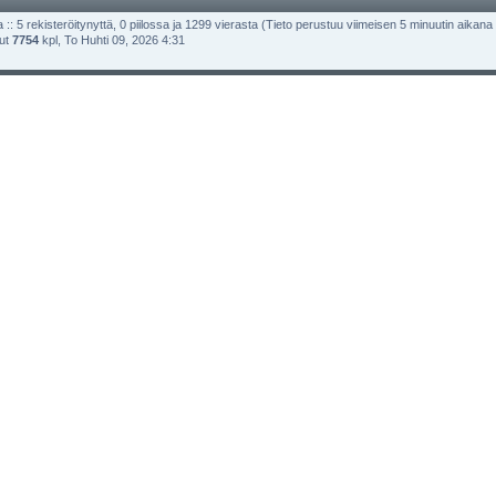
 :: 5 rekisteröitynyttä, 0 piilossa ja 1299 vierasta (Tieto perustuu viimeisen 5 minuutin aikana olle
lut
7754
kpl, To Huhti 09, 2026 4:31