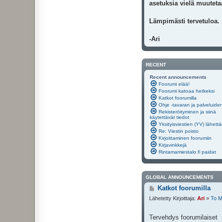
asetuksia vielä muutetaa
Lämpimästi tervetuloa.
-Ari
RECENT
Recent announcements
Foorumi elää!
Foorumi katoaa hetkeksi
Katkot foorumilla
Ohje -tavaran ja palveluide
Rekisteröityminen ja siinä
käytettävät tiedot
Yksityisviestien (YV) lähett
Re: Viestin poisto
Kirjoittaminen foorumiin
Kirjavinkkejä
Rintamamiestalo.fi paidat
GLOBAL ANNOUNCEMENTS
V
Katkot foorumilla
i
Lähetetty Kirjoittaja:
Ari
»
To M
e
s
t
Tervehdys foorumilaiset