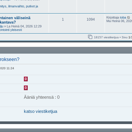
tys, ilmanvaihto, putket ja
tainen väliseinä
Kirjoittaja
toba
1
1094
Ma Heinä 06, 202
 kantava?
lju
» La Heinä 04, 2026 12:29
t
tointi yleisesti
18157 viestiketjua • Sivu
1
/
i
i
errokseen?
t
2020 11:24
i
0
0
Ääniä yhteensä : 0
katso viestiketjua