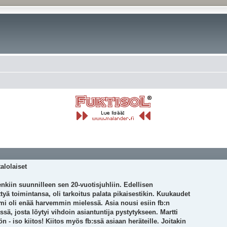
alolaiset
nkiin suunnilleen sen 20-vuotisjuhliin. Edellisen
tyä toimintansa, oli tarkoitus palata pikaisestikin. Kuukaudet
umi oli enää harvemmin mielessä. Asia nousi esiin fb:n
ä, josta löytyi vihdoin asiantuntija pystytykseen. Martti
 - iso kiitos! Kiitos myös fb:ssä asiaan heräteille. Joitakin