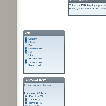
WHO IS ONLINE?
Yhteensä
1304
käyttäjää paikalla
Eniten yhtaikaisia käyttäjiä on ol
MENU
Content
Etusivu
Etsi
Rekisteröidy
Help
UKK
BBCode FAQ
Terms of use
Privacy policy
SYNTYMÄPÄIVÄT
Ei syntymäpäiviä tänään
In the next 30 days
Kannikka
(39)
amarok
(40)
leavings
(47)