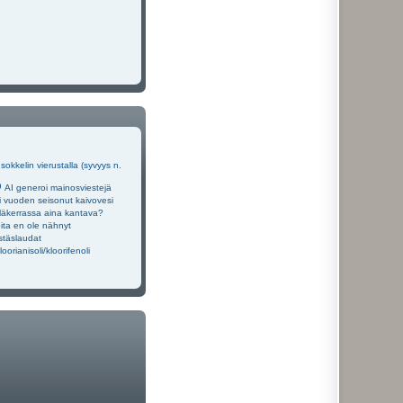
okkelin vierustalla (syvyys n.
AI generoi mainosviestejä
 vuoden seisonut kaivovesi
läkerrassa aina kantava?
oita en ole nähnyt
stäslaudat
loorianisoli/kloorifenoli