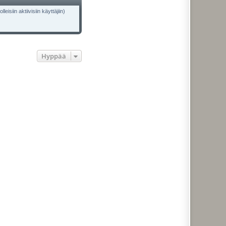
isiin aktiivisiin käyttäjiin)
Hyppää