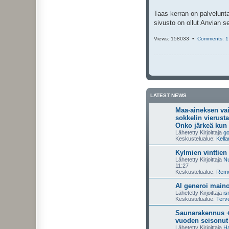
i
Taas kerran on palvelunta
sivusto on ollut Anvian se
Views: 158033 •
Comments: 1
LATEST NEWS
Maa-aineksen va
sokkelin vierusta
Onko järkeä kun 
Lähetetty Kirjoittaja
g
Keskustelualue:
Kella
Kylmien vinttien
Lähetetty Kirjoittaja
Nu
11:27
Keskustelualue:
Remon
AI generoi maino
Lähetetty Kirjoittaja
i
Keskustelualue:
Terve
Saunarakennus +
vuoden seisonut
Lähetetty Kirjoittaja
Ha