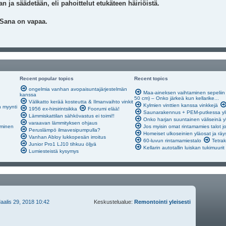
n ja säädetään, eli pahoittelut etukäteen häiriöistä.
 Sana on vapaa.
Recent popular topics
Recent topics
ongelmia vanhan avopaisuntajärjestelmän
Maa-aineksen vaihtaminen sepeliin s
kanssa
50 cm) – Onko järkeä kun kellarike...
Välikatto kerää kosteutta & Ilmanvaihto vinkit
Kylmien vinttien kanssa vinkkejä
n myynti
1956 ex-hirsirintsikka
Foorumi elää!
Saunarakennus + PEM-putkessa yli
Lämmiskattilan sähkövastus ei toimi!!
Onko harjan suuntainen väliseinä y
varaavan lämmityksen ohjaus
äminen
Jos myisin omat rintamamies talot j
Peruslämpö ilmavesipumpulla?
Homeiset ulkoseinien yläosat ja räy
Vanhan Abloy lukkopesän irroitus
60-luvun rintamamiestalo
Tetrak
Junior Pro1 LJ10 tihkuu öljyä
Kellarin autotallin luiskan tukimuurit
Lumiesteistä kysymys
aalis 29, 2018 10:42
Keskustelualue:
Remontointi yleisesti