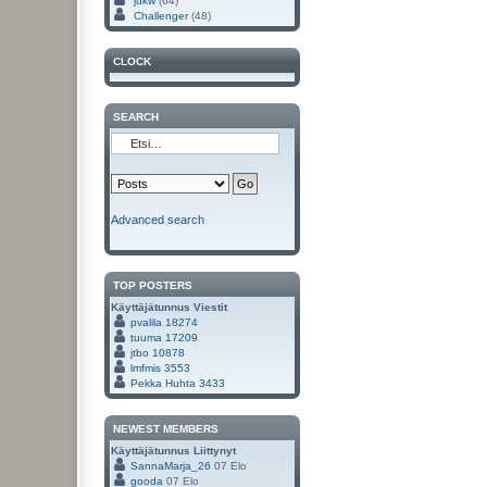
jukw
(64)
Challenger
(48)
CLOCK
SEARCH
Advanced search
TOP POSTERS
Käyttäjätunnus
Viestit
pvalila
18274
tuuma
17209
jtbo
10878
lmfmis
3553
Pekka Huhta
3433
NEWEST MEMBERS
Käyttäjätunnus
Liittynyt
SannaMarja_26
07 Elo
gooda
07 Elo