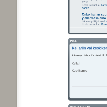
12:50
Keskustelualue:
Lämmi
sähkö
Onko harjan suun
yläkerrassa aina
Lähetetty Kirjoittaja
ka
Keskustelualue:
Remon
POLL
Kellariin vai keskik
Äänestys päättyi Ke Helmi 12, 
Kellari
Keskikerros