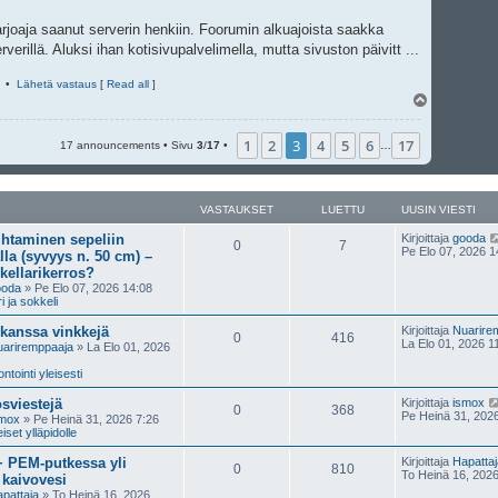
rjoaja saanut serverin henkiin. Foorumin alkuajoista saakka
rverillä. Aluksi ihan kotisivupalvelimella, mutta sivuston päivitt ...
•
Lähetä vastaus
[
Read all
]
Y
l
ö
1
2
3
4
5
6
17
s
17 announcements • Sivu
3
/
17
•
…
VASTAUKSET
LUETTU
UUSIN VIESTI
ihtaminen sepeliin
Kirjoittaja
gooda
0
7
Pe Elo 07, 2026 1
lla (syvyys n. 50 cm) –
kellarikerros?
ooda
» Pe Elo 07, 2026 14:08
ri ja sokkeli
 kanssa vinkkejä
Kirjoittaja
Nuarire
0
416
La Elo 01, 2026 1
ariremppaaja
» La Elo 01, 2026
tointi yleisesti
sviestejä
Kirjoittaja
ismox
0
368
Pe Heinä 31, 202
smox
» Pe Heinä 31, 2026 7:26
iset ylläpidolle
 PEM-putkessa yli
Kirjoittaja
Hapattaj
0
810
To Heinä 16, 202
 kaivovesi
pattaja
» To Heinä 16, 2026