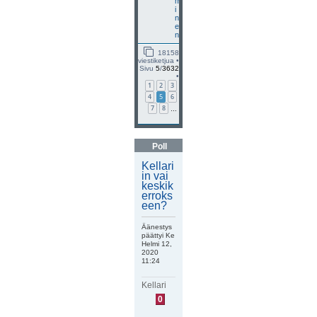
m
i
n
e
n
18158
viestiketjua •
Sivu
5
/
3632
•
1
2
3
4
5
6
7
8
…
Poll
Kellari
in vai
keskik
erroks
een?
Äänestys
päättyi Ke
Helmi 12,
2020
11:24
Kellari
E
0
i
ä