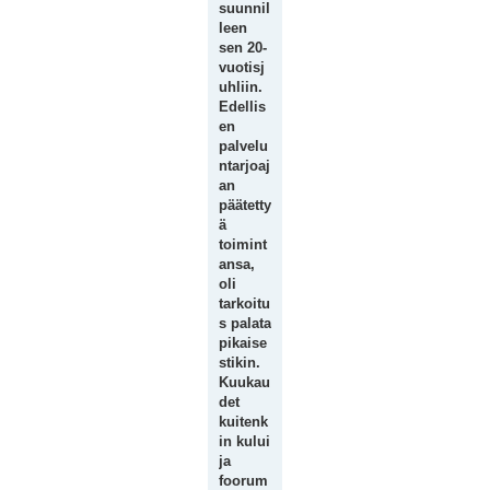
suunnil
leen
sen 20-
vuotisj
uhliin.
Edellis
en
palvelu
ntarjoaj
an
päätetty
ä
toimint
ansa,
oli
tarkoitu
s palata
pikaise
stikin.
Kuukau
det
kuitenk
in kului
ja
foorum