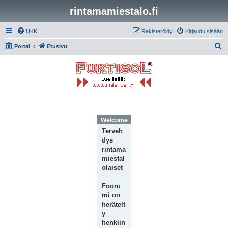
rintamamiestalo.fi
UKK
Rekisteröidy
Kirjaudu sisään
E
Portal
Etusivu
t
s
i
Welcome Message
Terveh
dys
rintama
miestal
olaiset
Fooru
mi on
herätelt
y
henkiin