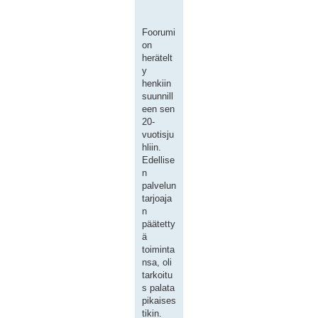
Foorumi
on
herätelt
y
henkiin
suunnill
een sen
20-
vuotisju
hliin.
Edellise
n
palvelun
tarjoaja
n
päätetty
ä
toiminta
nsa, oli
tarkoitu
s palata
pikaises
tikin.