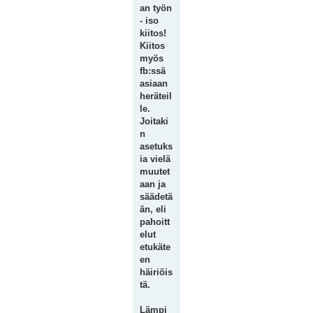
an työn
- iso
kiitos!
Kiitos
myös
fb:ssä
asiaan
heräteil
le.
Joitaki
n
asetuks
ia vielä
muutet
aan ja
säädetä
än, eli
pahoitt
elut
etukäte
en
häiriöis
tä.
Lämpi