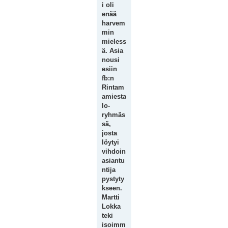
i oli
enää
harvem
min
mieless
ä. Asia
nousi
esiin
fb:n
Rintam
amiesta
lo-
ryhmäs
sä,
josta
löytyi
vihdoin
asiantu
ntija
pystyty
kseen.
Martti
Lokka
teki
isoimm