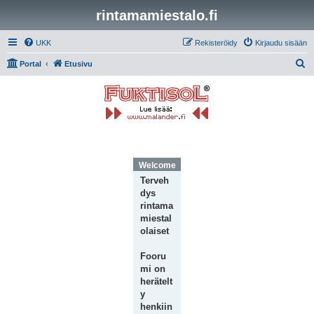
rintamamiestalo.fi
UKK
Rekisteröidy
Kirjaudu sisään
E
Portal
Etusivu
t
s
i
Welcome Message
Terveh
dys
rintama
miestal
olaiset
Fooru
mi on
herätelt
y
henkiin