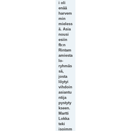
i oli
enää
harvem
min
mieless
ä. Asia
nousi
esiin
fb:n
Rintam
amiesta
lo-
ryhmäs
sä,
josta
löytyi
vihdoin
asiantu
ntija
pystyty
kseen.
Martti
Lokka
teki
isoimm