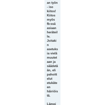
an työn
- iso
kiitos!
Kiitos
myös
fb:ssä
asiaan
heräteil
le.
Joitaki
n
asetuks
ia vielä
muutet
aan ja
säädetä
än, eli
pahoitt
elut
etukäte
en
häiriöis
tä.
Lämpi