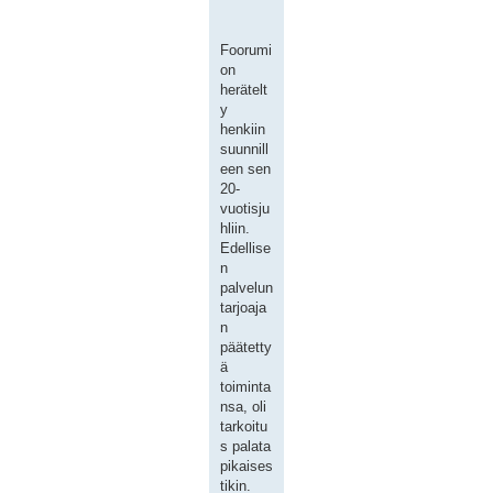
Foorumi
on
herätelt
y
henkiin
suunnill
een sen
20-
vuotisju
hliin.
Edellise
n
palvelun
tarjoaja
n
päätetty
ä
toiminta
nsa, oli
tarkoitu
s palata
pikaises
tikin.