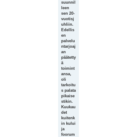
suunnil
leen
sen 20-
vuotisj
uhliin.
Edellis
en
palvelu
ntarjoaj
an
päätetty
ä
toimint
ansa,
oli
tarkoitu
s palata
pikaise
stikin.
Kuukau
det
kuitenk
in kului
ja
foorum