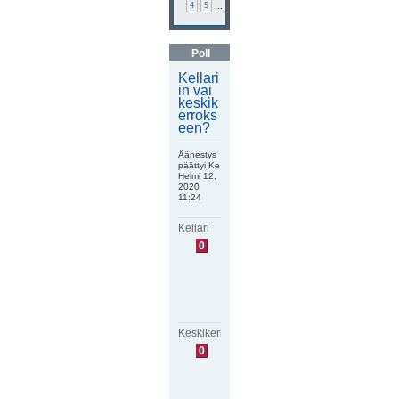
4
5
…
Poll
Kellari
in vai
keskik
erroks
een?
Äänestys
päättyi Ke
Helmi 12,
2020
11:24
Kellari
E
0
i
ä
ä
n
i
ä
Keskikerros
E
0
i
ä
ä
n