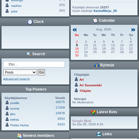
leavings
(53)
markos
Käyttäjiä yhteensä
18257
(64)
Uusin käyttäjä
SannaMarja_26
jukw
Calendar
Clock
Aug. 2026
Su
Mo
Tu
We
Th
Fr
Sa
1
2
3
4
5
6
7
8
9
10
11
12
13
14
15
16
17
18
19
20
21
22
23
24
25
26
27
28
29
Search
30
31
Ryhmät
Ylläpitäjät
Advanced search
Ari
Ari Saunamäki
Top Posters
Ylläpito
Käyttäjätunnus
Viestit
Valvojat
18275
No Moderators
pvalila
17209
tuuma
Latest Bots
10878
jtbo
3553
lmfmis
Google [Bot]
3433
Su Elo 09, 2026 8:34
Pekka Huhta
Links
Newest members