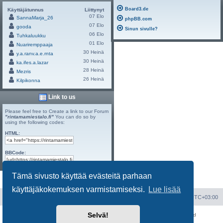
Board3.de
Käyttäjätunnus
Liittynyt
07 Elo
SannaMarja_26
phpBB.com
07 Elo
gooda
Sinun sivulle?
06 Elo
Tuhkaluukku
01 Elo
Nuariremppaaja
30 Heinä
y.a.ranv.a.e.rnta
30 Heinä
ka.ifes.a.lazar
28 Heinä
Mezris
26 Heinä
Kilpikonna
Link to us
Please feel free to Create a link to our Forum
"rintamamiestalo.fi"
You can do so by
using the following codes:
HTML:
BBCode:
Tämä sivusto käyttää evästeitä parhaan
Powered by
Board3 Portal
© 2009 - 2023 Board3 Group
käyttäjäkokemuksen varmistamiseksi.
Lue lisää
Portal
Etusivu
Kaikki ajat ovat
UTC+03:00
Selvä!
Keskustelufoorumin ohjelmisto
phpBB
® Forum Software © phpBB Limited