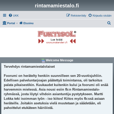
rintamamiestalo.fi
UKK
Rekisteröidy
Kirjaudu sisään
E
Portal
Etusivu
t
s
i
Welcome Message
Tervehdys rintamamiestalolaiset
Foorumi on herätelty henkiin suunnilleen sen 20-vuotisjuhliin.
Edellisen palveluntarjoajan päätettyä toimintansa, oli tarkoitus
palata pikaisestikin. Kuukaudet kuitenkin kului ja foorumi oli enää
harvemmin mielessä. Asia nousi esiin fb:n Rintamamiestalo-
ryhmässä, josta löytyi vihdoin asiantuntija pystytykseen. Martti
Lokka teki isoimman työn - iso kiitos! Kiitos myös fb:ssä asiaan
heräteille. Joitakin asetuksia vielä muutetaan ja säädetään, eli
pahoittelut etukäteen häiriöistä.