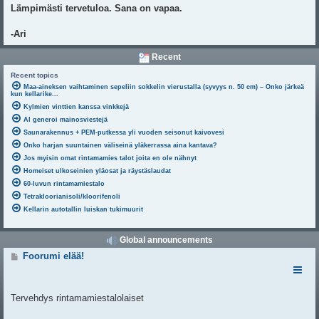
Lämpimästi tervetuloa. Sana on vapaa.
-Ari
Recent
Recent topics
Maa-aineksen vaihtaminen sepeliin sokkelin vierustalla (syvyys n. 50 cm) – Onko järkeä
kun kellarike...
Kylmien vinttien kanssa vinkkejä
AI generoi mainosviestejä
Saunarakennus + PEM-putkessa yli vuoden seisonut kaivovesi
Onko harjan suuntainen väliseinä yläkerrassa aina kantava?
Jos myisin omat rintamamies talot joita en ole nähnyt
Homeiset ulkoseinien yläosat ja räystäslaudat
60-luvun rintamamiestalo
Tetrakloorianisoli/kloorifenoli
Kellarin autotallin luiskan tukimuurit
Global announcements
V
Foorumi elää!
i
e
s
t
Tervehdys rintamamiestalolaiset
i