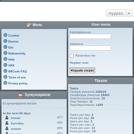
Hyppää
User menu
Menu
Käyttäjätunnus:
Content
Etusivu
Salasana:
Etsi
Rekisteröidy
Remember me
Help
Register now!
UKK
BBCode FAQ
Terms of use
Tilastot
Privacy policy
Totals
Viestejä yhteensä
240619
Syntymäpäivät
Viestiketjuja yhteensä
18401
Total Announcements:
15
Total Stickies:
11
Ei syntymäpäiviä tänään
Total Attachments:
1490
In the next 30 days
Topics per day:
2
(47)
himmel
Posts per day:
30
Users per day:
2
(39)
Kannikka
Topics per user:
1
(40)
Posts per user:
13
amarok
Posts per topic:
13
(47)