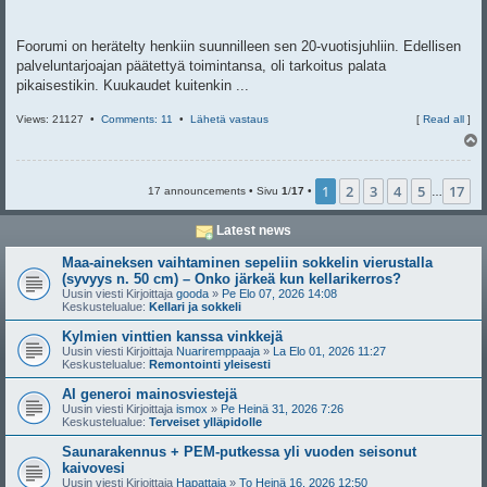
Foorumi on herätelty henkiin suunnilleen sen 20-vuotisjuhliin. Edellisen
palveluntarjoajan päätettyä toimintansa, oli tarkoitus palata
pikaisestikin. Kuukaudet kuitenkin ...
Views: 21127 •
Comments: 11
•
Lähetä vastaus
[
Read all
]
l
s
1
2
3
4
5
17
17 announcements • Sivu
1
/
17
•
…
Latest news
Maa-aineksen vaihtaminen sepeliin sokkelin vierustalla
(syvyys n. 50 cm) – Onko järkeä kun kellarikerros?
Uusin viesti Kirjoittaja
gooda
»
Pe Elo 07, 2026 14:08
Keskustelualue:
Kellari ja sokkeli
Kylmien vinttien kanssa vinkkejä
Uusin viesti Kirjoittaja
Nuariremppaaja
»
La Elo 01, 2026 11:27
Keskustelualue:
Remontointi yleisesti
AI generoi mainosviestejä
Uusin viesti Kirjoittaja
ismox
»
Pe Heinä 31, 2026 7:26
Keskustelualue:
Terveiset ylläpidolle
Saunarakennus + PEM-putkessa yli vuoden seisonut
kaivovesi
Uusin viesti Kirjoittaja
Hapattaja
»
To Heinä 16, 2026 12:50