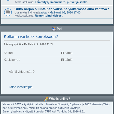
Keskustelualue:
Lämmitys, ilmanvaihto, putket ja sähkö
Onko harjan suuntainen väliseinä yläkerrassa aina kantava?
Uusin viesti Kirjoittaja
toba
»
Ma Heinä 06, 2026 17:00
Keskustelualue:
Remontointi yleisesti
Poll
Kellariin vai keskikerrokseen?
Äänestys päättyi Ke Helmi 12, 2020 11:24
Kellari
Ei ääniä
Keskikerros
Ei ääniä
Ääniä yhteensä : 0
katso viestiketjua
Who is online?
Yhteensä
1670
käyttäjää paikalla :: 8 rekisteröitynyttä, 0 piilossa ja 1662 vierasta (Tieto
perustuu viimeisen 5 minuutin aikana olleisiin aktiivisiin käyttäjiin)
Eniten yhtaikaisia käyttäjiä on ollut
7754
kpl, To Huhti 09, 2026 4:31