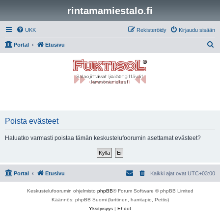
rintamamiestalo.fi
UKK
Rekisteröidy
Kirjaudu sisään
E
Portal
Etusivu
t
s
i
Poista evästeet
Haluatko varmasti poistaa tämän keskustelufoorumin asettamat evästeet?
Portal
Etusivu
Kaikki ajat ovat
UTC+03:00
Keskustelufoorumin ohjelmisto
phpBB
® Forum Software © phpBB Limited
Käännös: phpBB Suomi (lurttinen, harritapio, Pettis)
Yksityisyys
|
Ehdot