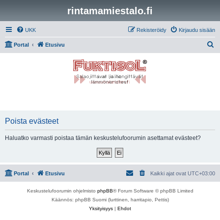
rintamamiestalo.fi
UKK
Rekisteröidy
Kirjaudu sisään
E
Portal
Etusivu
t
s
i
Poista evästeet
Haluatko varmasti poistaa tämän keskustelufoorumin asettamat evästeet?
Portal
Etusivu
Kaikki ajat ovat
UTC+03:00
Keskustelufoorumin ohjelmisto
phpBB
® Forum Software © phpBB Limited
Käännös: phpBB Suomi (lurttinen, harritapio, Pettis)
Yksityisyys
|
Ehdot