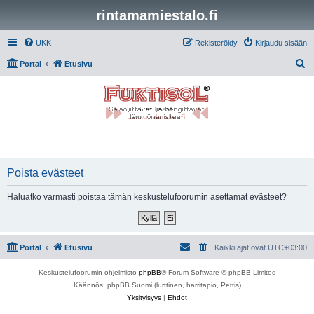
rintamamiestalo.fi
UKK
Rekisteröidy
Kirjaudu sisään
E
Portal
Etusivu
t
s
i
Poista evästeet
Haluatko varmasti poistaa tämän keskustelufoorumin asettamat evästeet?
Portal
Etusivu
Kaikki ajat ovat
UTC+03:00
Keskustelufoorumin ohjelmisto
phpBB
® Forum Software © phpBB Limited
Käännös: phpBB Suomi (lurttinen, harritapio, Pettis)
Yksityisyys
|
Ehdot