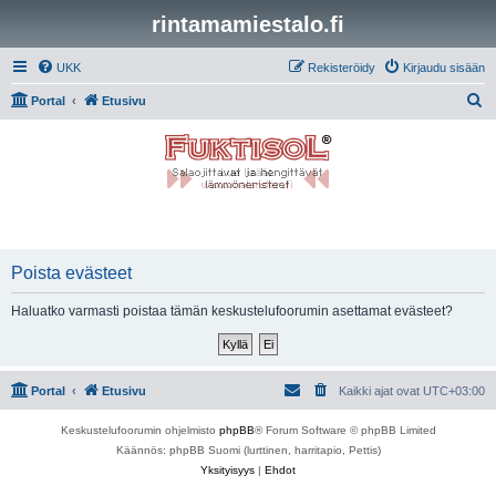
rintamamiestalo.fi
UKK
Rekisteröidy
Kirjaudu sisään
E
Portal
Etusivu
t
s
i
Poista evästeet
Haluatko varmasti poistaa tämän keskustelufoorumin asettamat evästeet?
Portal
Etusivu
Kaikki ajat ovat
UTC+03:00
Keskustelufoorumin ohjelmisto
phpBB
® Forum Software © phpBB Limited
Käännös: phpBB Suomi (lurttinen, harritapio, Pettis)
Yksityisyys
|
Ehdot