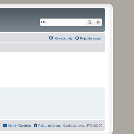
Etsi
Tarkennettu haku
Rekisteröidy
Kirjaudu sisään
Viesti Ylläpidolle
Poista evästeet
Kaikki ajat ovat
UTC+03:00