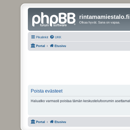
rintamamiestalo.fi
Olkaa hyvät. Sana on vapaa.
Pikalinkit
UKK
Portal
Etusivu
Poista evästeet
Haluatko varmasti poistaa tämän keskustelufoorumin asettamat
Portal
Etusivu