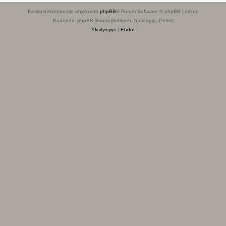
Keskustelufoorumin ohjelmisto
phpBB
® Forum Software © phpBB Limited
Käännös: phpBB Suomi (lurttinen, harritapio, Pettis)
Yksityisyys
|
Ehdot